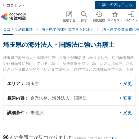
弁護士の方はこちら
ココナラへ
投稿する
探す
閲覧履歴
マイリスト
ログイン
ココナラ法律相談
埼玉県で法律相談できる弁護士
埼玉県で企業法務に
埼玉県の海外法人・国際法に強い弁護士
埼玉県で海外法人・国際法に強い弁護士が96名見つかりました。初回面談無料
や休日面談に対応している弁護士、解決事例を持つ弁護士なども掲載中。さら
にさいたま市大宮区やさいたま市浦和区、越谷市などの地域条件で弁護士を絞
り込めます。企業法務に関係する顧問弁護士契約や契約書作成・リーガルチェ
ック、雇用契約書・就業規則作成等の細かな分野での絞り込み検索もでき便利
エリア
埼玉県
変更
です。特に東京スタートアップ法律事務所 所沢支店の福島 海都弁護士やベリー
ベスト法律事務所 大宮オフィスの本間 雄一朗弁護士、弁護士法人プロテクトス
相談内容
企業法務、海外法人・国際法
変更
タンス 大宮事務所の山本 晶彦弁護士のプロフィール情報や弁護士費用、強みな
どが注目されています。『埼玉県で土日や夜間に発生した海外法人・国際法の
トラブルを今すぐに弁護士に相談したい』『海外法人・国際法のトラブル解決
詳細条件
未選択
変更
の実績豊富な近くの弁護士を検索したい』『初回相談無料で海外法人・国際法
を法律相談できる埼玉県内の弁護士に相談予約したい』などでお困りの相談者
さんにおすすめです。
96
人の弁護士が見つかりました
(検索結果について詳しくは
こちら
)