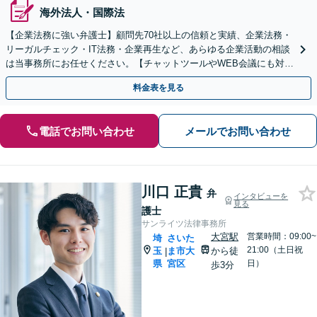
海外法人・国際法
【企業法務に強い弁護士】顧問先70社以上の信頼と実績、企業法務・
リーガルチェック・IT法務・企業再生など、あらゆる企業活動の相談
は当事務所にお任せください。【チャットツールやWEB会議にも対
応】
料金表を見る
電話でお問い合わせ
メールでお問い合わせ
川口 正貴
弁
インタビューを
見る
護士
サンライツ法律事務所
大宮駅
営業時間：09:00~
埼
さいた
21:00（土日祝
玉
ま市大
から徒
|
県
宮区
日）
歩3分