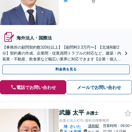
県
分
海外法人・国際法
【事務所の顧問契約数320社以上】【顧問料3.3万円〜】【北浦和駅2
分】契約書の作成、企業間・従業員間トラブルの対応など。建築・内
装業・不動産、飲食業など幅広い業界に対応できます【企業・個人事
業主の方初回面談無料】
料金表を見る
電話でお問い合わせ
メールでお問い合わせ
武藤 太平
弁護士
弁護士法人KTG 浦和法律事務所
浦和駅
営業時間：09:00~
埼
さいた
21:00（土日祝
玉
ま市浦
から徒