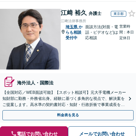
江﨑 裕久
弁護士
東京都
江﨑法律事務所
営業時
埼玉県
か
面談方法(対面・電
らも相談
話・ビデオなど)は
間：本日
受付中
応相談
定休日
海外法人・国際法
【全国対応／WEB面談可能】【スポット相談可】元大手電機メーカー
知財部に勤務・外務省出身。経験に基づく多角的な視点で、解決案を
ご提案します。高水準の契約書対応・知財・行政折衝で事業成長を牽
引いたします。
料金表を見る
電話でお問い合わせ
メールでお問い合わせ