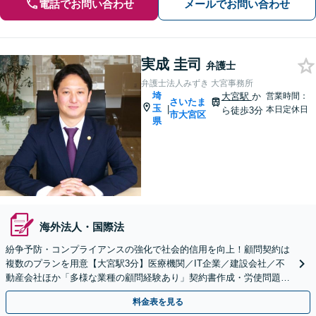
電話でお問い合わせ
メールでお問い合わせ
実成 圭司
弁護士
弁護士法人みずき 大宮事務所
埼
大宮駅
か
営業時間：
さいたま
玉
|
本日定休日
ら徒歩3分
市大宮区
県
海外法人・国際法
紛争予防・コンプライアンスの強化で社会的信用を向上！顧問契約は
複数のプランを用意【大宮駅3分】医療機関／IT企業／建設会社／不
動産会社ほか「多様な業種の顧問経験あり」契約書作成・労使問題・
クレーム対応など幅広く【休日・夜間面談可】
料金表を見る