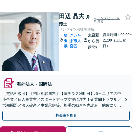
田辺 晶夫
弁
インタビューを
見る
護士
サンライツ法律事務所
大宮駅
営業時間：09:00~
埼
さいた
21:00（土日祝
玉
ま市大
から徒
|
県
宮区
日）
歩3分
海外法人・国際法
【電話相談可】【初回相談無料】【法テラス利用可】埼玉エリアの中
小企業／個人事業主／スタートアップ支援に注力！企業間トラブル／
労働問題／法人破産／事業承継等、相手の動きを先読みし的確にサポ
ート。顧問契約料は柔軟に調整【完全個室】【大宮駅3分】
料金表を見る