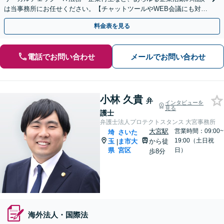
は当事務所にお任せください。【チャットツールやWEB会議にも対
応】
料金表を見る
電話でお問い合わせ
メールでお問い合わせ
小林 久貴
弁
インタビューを
見る
護士
弁護士法人プロテクトスタンス 大宮事務所
大宮駅
営業時間：09:00~
埼
さいた
19:00（土日祝
玉
ま市大
から徒
|
県
宮区
日）
歩8分
海外法人・国際法