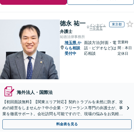
徳永 祐一
東京都
インタビュ
ーを見る
弁護士
祐徳法律事務所
営業時
埼玉県
か
面談方法(対面・電
らも相談
話・ビデオなど)は
間：本日
受付中
応相談
定休日
海外法人・国際法
【初回面談無料】【関東エリア対応】契約トラブルを未然に防ぎ、攻
めの経営をしませんか？中小企業・フリーランス専門の弁護士が、事
業を徹底サポート。会社訪問も可能ですので、現場の悩みをお気軽に
ご相談ください。【夜間や休日相談も対応】
料金表を見る