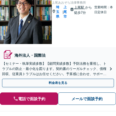
上尾あおぞら法律事務所
埼
上
上尾駅
から
営業時間：本
玉
尾
|
日定休日
徒歩7分
県
市
海外法人・国際法
【セミナー・執筆実績多数】【顧問実績多数】予防法務を重視し、ト
ラブルの防止・最小化を図ります。契約書のリーガルチェック、債権
回収、従業員トラブルはお任せください。予算感に合わせ、サポート
内容も柔軟に調節します【上尾駅7分】【スポット相談可】
料金表を見る
電話で面談予約
メールで面談予約