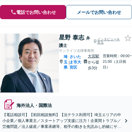
電話でお問い合わせ
メールでお問い合わせ
星野 泰志
弁
インタビューを
見る
護士
サンライツ法律事務所
大宮駅
営業時間：09:00~
埼
さいた
21:00（土日祝
玉
ま市大
から徒
|
県
宮区
日）
歩3分
海外法人・国際法
【電話相談可】【初回相談無料】【法テラス利用可】埼玉エリアの中
小企業／個人事業主／スタートアップ支援に注力！企業間トラブル／
労働問題／法人破産／事業承継等、相手の動きを先読みし的確にサポ