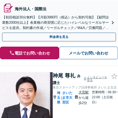
海外法人・国際法
【初回相談30分無料】【月額3980円（税込）から契約可能】【顧問企
業数2000社以上】各業種の商習慣に応じたハイレベルなリーガルサー
ビスを提供。契約書の作成／リーガルチェック／M&A／労働問題／知
的財産等、お任せください【他士業連携可能】
料金表を見る
電話でお問い合わせ
メールでお問い合わせ
神尾 尊礼
弁
インタビューを
見る
護士
東京スタートアップ法律事務所 さいたま支店
大宮駅
営業時間：06:30~
埼
さいた
22:00（土日祝
玉
ま市大
から徒
|
県
宮区
日）
歩2分