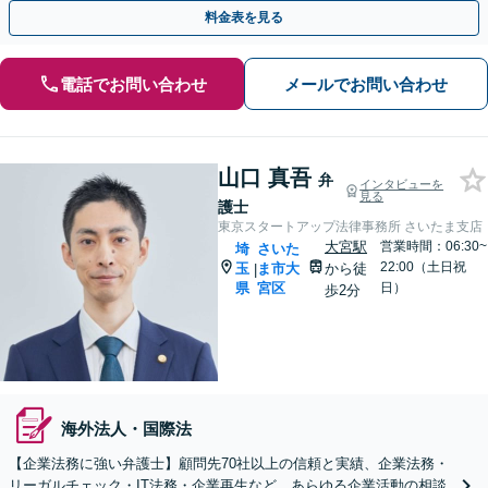
ート。顧問契約料は柔軟に調整【完全個室】【大宮駅3分】
料金表を見る
電話でお問い合わせ
メールでお問い合わせ
山口 真吾
弁
インタビューを
見る
護士
東京スタートアップ法律事務所 さいたま支店
大宮駅
営業時間：06:30~
埼
さいた
22:00（土日祝
玉
ま市大
から徒
|
県
宮区
日）
歩2分
海外法人・国際法
【企業法務に強い弁護士】顧問先70社以上の信頼と実績、企業法務・
リーガルチェック・IT法務・企業再生など、あらゆる企業活動の相談