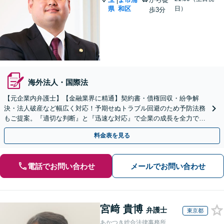
|
県
和区
日）
歩3分
海外法人・国際法
【元企業内弁護士】【金融業界に精通】契約書・債権回収・紛争解
決・法人破産など幅広く対応！予期せぬトラブル回避のため予防法務
もご提案。『適切な判断』と『迅速な対応』で企業の成長を全力でサ
ポート【他士業連携】【ワンストップサービスの提供】
料金表を見る
電話でお問い合わせ
メールでお問い合わせ
宮﨑 貴博
弁護士
東京都
あかつき総合法律事務所