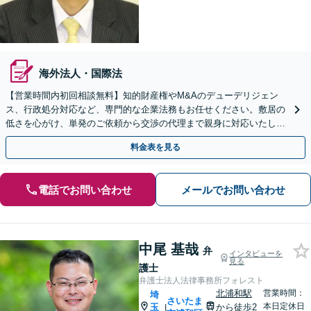
海外法人・国際法
【営業時間内初回相談無料】知的財産権やM&Aのデューデリジェン
ス、行政処分対応など、専門的な企業法務もお任せください。敷居の
低さを心がけ、単発のご依頼から交渉の代理まで親身に対応いたしま
す。問題が複雑化する前に気軽にご相談を。
料金表を見る
電話でお問い合わせ
メールでお問い合わせ
中尾 基哉
弁
インタビューを
見る
護士
弁護士法人法律事務所フォレスト
北浦和駅
営業時間：
埼
さいたま
本日定休日
玉
から徒歩2
|