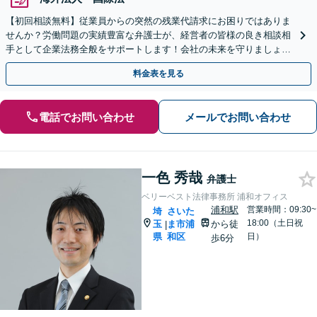
【初回相談無料】従業員からの突然の残業代請求にお困りではありま
せんか？労働問題の実績豊富な弁護士が、経営者の皆様の良き相談相
手として企業法務全般をサポートします！会社の未来を守りましょう
【電話・WEB相談可】【夜間や休日相談可】
料金表を見る
電話でお問い合わせ
メールでお問い合わせ
一色 秀哉
弁護士
ベリーベスト法律事務所 浦和オフィス
浦和駅
営業時間：09:30~
埼
さいた
18:00（土日祝
玉
ま市浦
から徒
|
県
和区
日）
歩6分