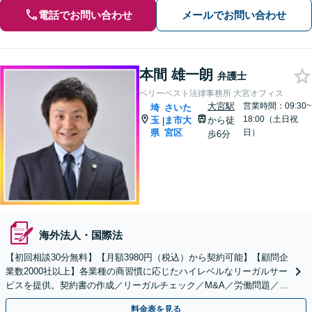
電話でお問い合わせ
メールでお問い合わせ
本間 雄一朗
弁護士
ベリーベスト法律事務所 大宮オフィス
大宮駅
営業時間：09:30~
埼
さいた
18:00（土日祝
玉
ま市大
から徒
|
県
宮区
日）
歩6分
海外法人・国際法
【初回相談30分無料】【月額3980円（税込）から契約可能】【顧問企
業数2000社以上】各業種の商習慣に応じたハイレベルなリーガルサー
ビスを提供。契約書の作成／リーガルチェック／M&A／労働問題／知
的財産等、お任せください【他士業連携可能】
料金表を見る