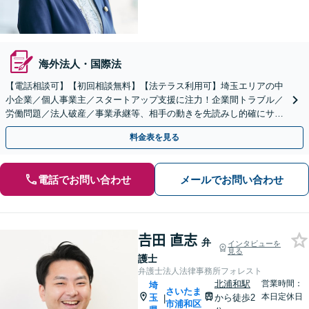
海外法人・国際法
【電話相談可】【初回相談無料】【法テラス利用可】埼玉エリアの中
小企業／個人事業主／スタートアップ支援に注力！企業間トラブル／
労働問題／法人破産／事業承継等、相手の動きを先読みし的確にサポ
ート。顧問契約料は柔軟に調整【完全個室】【大宮駅3分】
料金表を見る
電話でお問い合わせ
メールでお問い合わせ
𠮷田 直志
弁
インタビューを
見る
護士
弁護士法人法律事務所フォレスト
北浦和駅
営業時間：
埼
さいたま
本日定休日
玉
から徒歩2
|
市浦和区