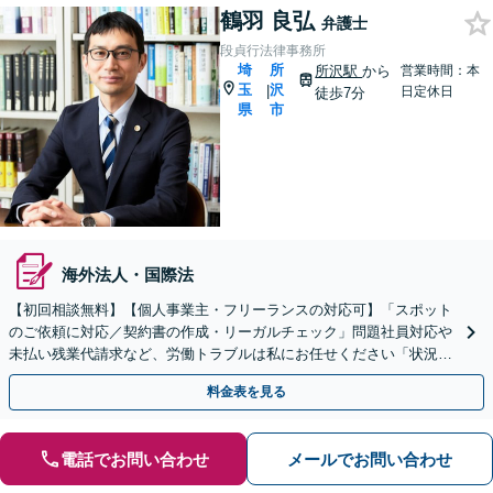
鶴羽 良弘
弁護士
段貞行法律事務所
埼
所
所沢駅
から
営業時間：本
玉
沢
|
日定休日
徒歩7分
県
市
海外法人・国際法
【初回相談無料】【個人事業主・フリーランスの対応可】「スポット
のご依頼に対応／契約書の作成・リーガルチェック」問題社員対応や
未払い残業代請求など、労働トラブルは私にお任せください「状況に
応じた実践的な法的支援を実施」【休日・夜間相談可】
料金表を見る
電話でお問い合わせ
メールでお問い合わせ