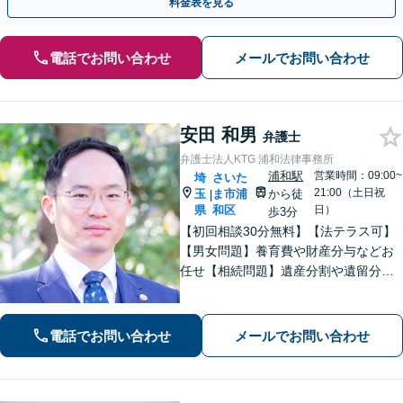
料金表を見る
電話でお問い合わせ
メールでお問い合わせ
安田 和男
弁護士
弁護士法人KTG 浦和法律事務所
浦和駅
営業時間：09:00~
埼
さいた
21:00（土日祝
玉
ま市浦
から徒
|
県
和区
日）
歩3分
【初回相談30分無料】【法テラス可】
【男女問題】養育費や財産分与などお
任せ【相続問題】遺産分割や遺留分、
相続放棄、遺言書作成などに対応【不
動産】他士業との連携で、複雑な事案
も的確に解決【休日・夜間面談可】
電話でお問い合わせ
メールでお問い合わせ
【浦和駅3分】