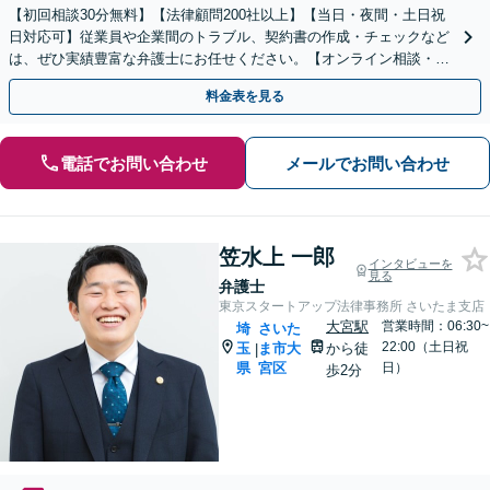
【初回相談30分無料】【法律顧問200社以上】【当日・夜間・土日祝
日対応可】従業員や企業間のトラブル、契約書の作成・チェックなど
は、ぜひ実績豊富な弁護士にお任せください。【オンライン相談・電
子契約に対応】
料金表を見る
電話でお問い合わせ
メールでお問い合わせ
笠水上 一郎
インタビューを
見る
弁護士
東京スタートアップ法律事務所 さいたま支店
大宮駅
営業時間：06:30~
埼
さいた
22:00（土日祝
玉
ま市大
から徒
|
県
宮区
日）
歩2分