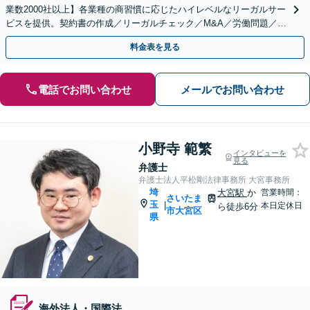
業数2000社以上】各業種の商習慣に応じたハイレベルなリーガルサー
ビスを提供。契約書の作成／リーガルチェック／M&A／労働問題／知
的財産等、お任せください【他士業連携可能】
料金表を見る
電話でお問い合わせ
メールでお問い合わせ
小野寺 範繁
インタビューを
見る
弁護士
弁護士法人平松剛法律事務所 大宮事務所
埼
大宮駅
か
営業時間：
さいたま
玉
|
本日定休日
ら徒歩6分
市大宮区
県
海外法人・国際法