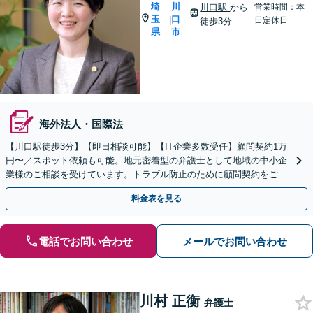
埼
川
川口駅
から
営業時間：本
玉
口
|
日定休日
徒歩3分
県
市
海外法人・国際法
【川口駅徒歩3分】【即日相談可能】【IT企業多数受任】顧問契約1万
円〜／スポット依頼も可能。地元密着型の弁護士として地域の中小企
業様のご相談を受けています。トラブル防止のために顧問契約をご検
討ください。マンション管理組合顧問経験あり。
料金表を見る
電話でお問い合わせ
メールでお問い合わせ
川村 正衡
弁護士