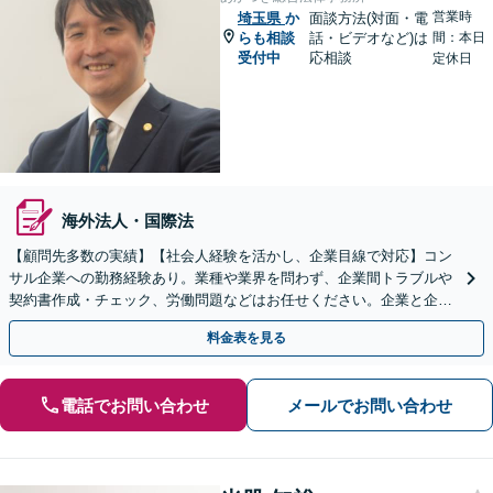
営業時
埼玉県
か
面談方法(対面・電
らも相談
話・ビデオなど)は
間：本日
受付中
応相談
定休日
海外法人・国際法
【顧問先多数の実績】【社会人経験を活かし、企業目線で対応】コン
サル企業への勤務経験あり。業種や業界を問わず、企業間トラブルや
契約書作成・チェック、労働問題などはお任せください。企業と企業
の連携をつなぐ「橋渡し役」として、企業の発展をサポート
料金表を見る
電話でお問い合わせ
メールでお問い合わせ