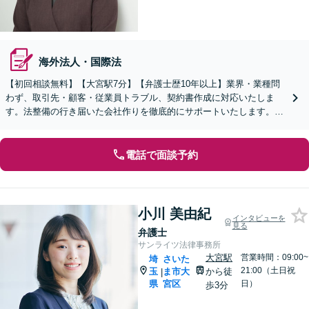
海外法人・国際法
【初回相談無料】【大宮駅7分】【弁護士歴10年以上】業界・業種問
わず、取引先・顧客・従業員トラブル、契約書作成に対応いたしま
す。法整備の行き届いた会社作りを徹底的にサポートいたします。個
人事業主・フリーランスからのご相談も可【WEB面談可】
電話で面談予約
小川 美由紀
インタビューを
見る
弁護士
サンライツ法律事務所
大宮駅
営業時間：09:00~
埼
さいた
21:00（土日祝
玉
ま市大
から徒
|
県
宮区
日）
歩3分