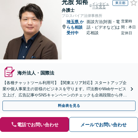
光股 知裕
東京都
インタビュ
ーを見る
弁護士
プロスパイア法律事務所
営業時
埼玉県
か
面談方法(対面・電
らも相談
話・ビデオなど)は
間：本日
受付中
応相談
定休日
海外法人・国際法
【各種チャットツール利用可】【関東エリア対応】スタートアップ企
業や個人事業主の皆様のビジネスを守ります。IT法務やWebサービス
立上げ、広告記事やSNSキャンペーンのチェックも企画段階から伴走
します。配信者特有の悩みにも対応します。
料金表を見る
電話でお問い合わせ
メールでお問い合わせ