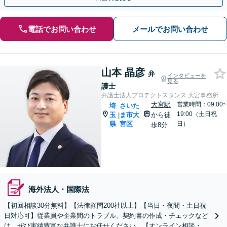
電話でお問い合わせ
メールでお問い合わせ
山本 晶彦
弁
インタビューを
見る
護士
弁護士法人プロテクトスタンス 大宮事務所
大宮駅
営業時間：09:00~
埼
さいた
19:00（土日祝
玉
ま市大
から徒
|
県
宮区
日）
歩8分
海外法人・国際法
【初回相談30分無料】【法律顧問200社以上】【当日・夜間・土日祝
日対応可】従業員や企業間のトラブル、契約書の作成・チェックなど
は、ぜひ実績豊富な弁護士にお任せください。【オンライン相談・電