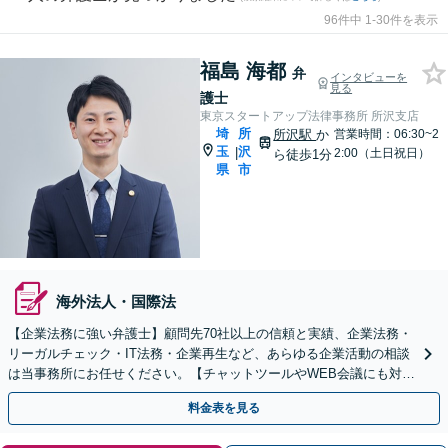
96件中 1-30件を表示
福島 海都
弁
インタビューを
見る
護士
東京スタートアップ法律事務所 所沢支店
埼
所
所沢駅
か
営業時間：06:30~2
玉
沢
|
2:00（土日祝日）
ら徒歩1分
県
市
海外法人・国際法
【企業法務に強い弁護士】顧問先70社以上の信頼と実績、企業法務・
リーガルチェック・IT法務・企業再生など、あらゆる企業活動の相談
は当事務所にお任せください。【チャットツールやWEB会議にも対
応】
料金表を見る