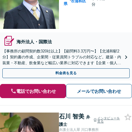
市浦和区
県
分
海外法人・国際法
【事務所の顧問契約数320社以上】【顧問料3.3万円〜】【北浦和駅2
分】契約書の作成、企業間・従業員間トラブルの対応など。建築・内
装業・不動産、飲食業など幅広い業界に対応できます【企業・個人事
業主の方初回面談無料】
料金表を見る
電話でお問い合わせ
メールでお問い合わせ
石川 智美
弁
インタビューを
見る
護士
弁護士法人翠 川口事務所