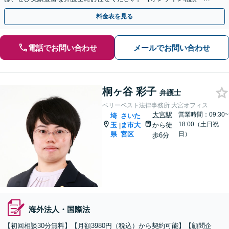
子契約に対応】
料金表を見る
電話でお問い合わせ
メールでお問い合わせ
桐ヶ谷 彩子
弁護士
ベリーベスト法律事務所 大宮オフィス
大宮駅
営業時間：09:30~
埼
さいた
18:00（土日祝
玉
ま市大
から徒
|
県
宮区
日）
歩6分
海外法人・国際法
【初回相談30分無料】【月額3980円（税込）から契約可能】【顧問企