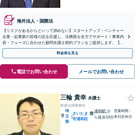
海外法人・国際法
【リスクがあるからといって諦めない】スタートアップ・ベンチャー
企業・起業家の皆様の志を応援し、法務面を全力でサポート！事業内
容・フェーズに合わせた顧問弁護士契約プランをご提供します。【顧
問契約／企業法務】
料金表を見る
電話でお問い合わせ
メールでお問い合わせ
三輪 貴幸
弁護士
樟葉法律事務所
埼
浦和駅
か
営業時間：
さいたま
玉
|
本日定休日
ら徒歩10分
市浦和区
県