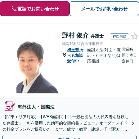
電話でお問い合わせ
メールでお問い合わせ
野村 俊介
弁護士
神奈川県
湘南野村綜合法律事務所
営業時
埼玉県
か
面談方法(対面・電
らも相談
話・ビデオなど)は
間：本日
受付中
応相談
定休日
海外法人・国際法
【関東エリア対応】【WEB面談可】「一般社団法人の代表者を経験し
た弁護士」「AIを活用した効率的な契約書レビュー」オーダーメイド
の料金プランをご提案いたします。飲食／教育／建設／IT／運送／不
動産／メーカー／社会福祉法人など幅広い業界に対応