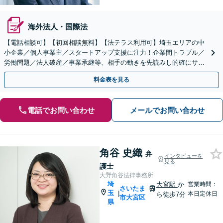
海外法人・国際法
【電話相談可】【初回相談無料】【法テラス利用可】埼玉エリアの中
小企業／個人事業主／スタートアップ支援に注力！企業間トラブル／
労働問題／法人破産／事業承継等、相手の動きを先読みし的確にサポ
ート。顧問契約料は柔軟に調整【完全個室】【大宮駅3分】
料金表を見る
電話でお問い合わせ
メールでお問い合わせ
角谷 史織
弁
インタビューを
見る
護士
大野角谷法律事務所
埼
大宮駅
か
営業時間：
さいたま
玉
|
本日定休日
ら徒歩7分
市大宮区
県