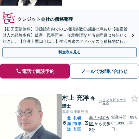
クレジット会社の債務整理
【初回面談無料】◎函館市内でのご相談多数◎感謝の声あり【破産管
財人の経験多数】破産・民事再生・任意整理など借金問題はお任せく
ださい。【弁護士歴13年以上】生活再建のアドバイスも積極的に行っ
ております。【夜間・休日対応可能】
料金表を見る
電話で面談予約
メールでお問い合わせ
村上 充洋
弁
インタビューを
見る
護士
厚別法律事務所
新さっぽろ
営業時間：09:0
北
札幌
0~19:00（平
海
市厚
駅
から徒歩
|
道
別区
日）
8分