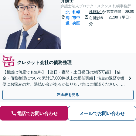
弁護士
弁護士法人プロテクトスタンス 札幌事務所
札幌駅
か
営業時間：09:00
北
札幌
~21:00（平日）
海
市中
ら徒歩5
|
道
央区
分
クレジット会社の債務整理
【相談は何度でも無料】【当日・夜間・土日祝日の対応可能】【借
金・債務整理について累計17,000件以上の受任実績】借金の返済や督
促にお悩みの方、過払い金があるか知りたい方はご相談ください。ベ
ストな解決策を提案いたします。
料金表を見る
電話でお問い合わせ
メールでお問い合わせ