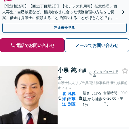
【電話相談可】【西11丁目駅2分】【法テラス利用可】任意整理／個
人再生／自己破産など、相談者さまに合った債務整理の方法をご提
案。借金は弁護士に依頼することで解決することがほとんどです。ぜ
ひお早めにご相談ください。【初回相談無料】
料金表を見る
電話でお問い合わせ
メールでお問い合わせ
小泉 純
弁護
インタビューを見
る
士
弁護士法人リブラ共同法律事務所 新札幌駅前
オフィス
新さっぽろ
営業時間：09:0
北
札幌
0~20:00（平
海
市厚
駅
から徒歩
|
道
別区
日）
1分