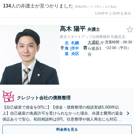
134
人の弁護士が見つかりました
(検索結果について詳しくは
こちら
)
134件中 1-30件を表示
髙木 陽平
弁護士
東京スタートアップ法律事務所 札幌支店
大通駅
か
営業時間：06:30
北
札幌
~22:00（平日）
海
市中
ら徒歩1
|
道
央区
分
クレジット会社の債務整理
【自己破産で借金を0円に】【借金・債務整理の相談実績5,000件以
上】自己破産の免責許可を受けられなかった場合、弁護士費用の返金
保証ありで安心。初回相談料は0円。任意整理や個人再生にも対応
【土日祝日・夜間も相談受付】【費用の分割払い可】
料金表を見る