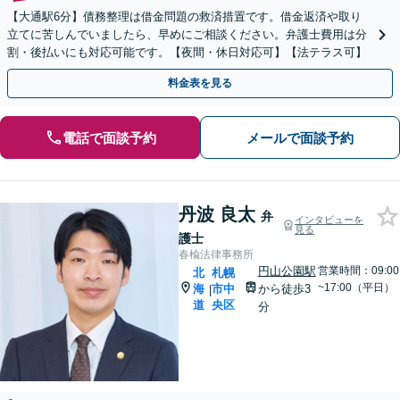
【大通駅6分】債務整理は借金問題の救済措置です。借金返済や取り
立てに苦しんでいましたら、早めにご相談ください。弁護士費用は分
割・後払いにも対応可能です。【夜間・休日対応可】【法テラス可】
料金表を見る
電話で面談予約
メールで面談予約
丹波 良太
弁
インタビューを
見る
護士
春楡法律事務所
円山公園駅
営業時間：09:00
北
札幌
~17:00（平日）
海
市中
から徒歩3
|
道
央区
分