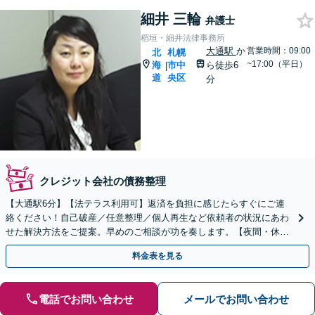
細井 三輪
弁護士
稻垣・細井法律事務所
大通駅
か
営業時間：09:00
北
札幌
~17:00（平日）
海
市中
ら徒歩6
|
道
央区
分
クレジット会社の債務整理
【大通駅6分】【法テラス利用可】返済を負担に感じたらすぐにご連
絡ください！自己破産／任意整理／個人再生など依頼者の状況にあわ
せた解決方法をご提案。早めのご相談が功を奏します。【夜間・休日
対応可】【完全個室】
料金表を見る
電話でお問い合わせ
メールでお問い合わせ