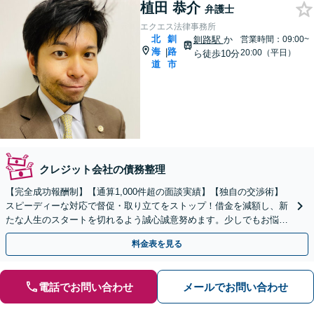
植田 恭介
弁護士
エクエス法律事務所
北
釧
釧路駅
か
営業時間：09:00~
海
路
|
20:00（平日）
ら徒歩10分
道
市
クレジット会社の債務整理
【完全成功報酬制】【通算1,000件超の面談実績】【独自の交渉術】
スピーディーな対応で督促・取り立てをストップ！借金を減額し、新
たな人生のスタートを切れるよう誠心誠意努めます。少しでもお悩み
の際は、一度弁護士にご相談ください。
料金表を見る
電話でお問い合わせ
メールでお問い合わせ