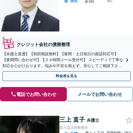
道
央区
日）
歩3分
クレジット会社の債務整理
【弁護士直通】【初回相談無料】【夜間・土日祝日の面談対応可】
【夜間問い合わせ可】【２４時間メール受付可】 スピーディで丁寧な
対応を心がけおります。悩みや不安を抱えず、安心してご相談下さ
い。
料金表を見る
電話でお問い合わせ
メールでお問い合わせ
三上 直子
弁護士
星六花法律事務所