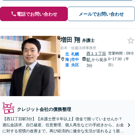
電話でお問い合わせ
メールでお問い合わせ
増田 翔
弁護士
岩本・佐藤法律事務所
西１１丁目
営業時間：09:0
北
札幌
0~17:30（平
海
市中
駅
から徒歩
|
道
央区
日）
3分
クレジット会社の債務整理
【西11丁目駅3分】【弁護士歴９年以上】借金で困っていませんか？
過払金請求、自己破産、任意整理、個人再生などの手続きから、お金
に対する習慣の改善まで。再び経済的に健全な生活が送れるよう親身