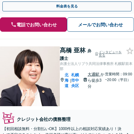
にサポートします。【分割払いOK】【法テラス可】
料金表を見る
電話でお問い合わせ
メールでお問い合わせ
髙橋 亜林
弁
インタビューを
見る
護士
弁護士法人リブラ共同法律事務所 札幌駅前本
部
大通駅
か
営業時間：09:00
北
札幌
~20:00（平日）
海
市中
ら徒歩3
|
道
央区
分
クレジット会社の債務整理
【初回相談無料・分割払いOK】1000件以上の相談対応実績あり！決