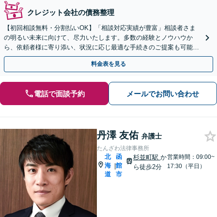
クレジット会社の債務整理
【初回相談無料・分割払いOK】「相談対応実績が豊富」相談者さま
の明るい未来に向けて、尽力いたします。多数の経験とノウハウか
ら、依頼者様に寄り添い、状況に応じ最適な手続きのご提案も可能。
手続きや交渉などは弁護士が対応【休日・夜間相談可】
料金表を見る
電話で面談予約
メールでお問い合わせ
丹澤 友佑
弁護士
たんざわ法律事務所
北
函
杉並町駅
か
営業時間：09:00~
海
館
|
17:30（平日）
ら徒歩2分
道
市