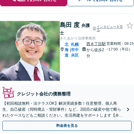
島田 度
弁護
インタビューを見
る
士
きたあかり法律事務所
西８丁目駅
営業時間：09:15
北
札幌
~17:00（平日）
海
市中
から徒歩2
|
道
央区
分
クレジット会社の債務整理
【初回相談無料・法テラスOK】解決実績多数！任意整理、個人再
生、自己破産（同時廃止・管財事件）など。2回目の破産や他で断ら
れたケースなどもご相談ください。生活再建をサポートします【弁護
士歴15年以上】【休日・夜間相談可】【西11丁目駅5分】
料金表を見る