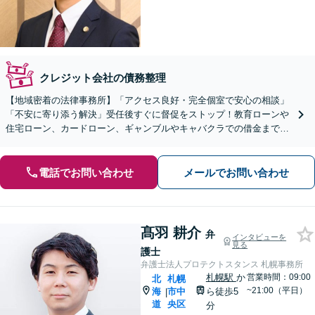
クレジット会社の債務整理
【地域密着の法律事務所】「アクセス良好・完全個室で安心の相談」
「不安に寄り添う解決」受任後すぐに督促をストップ！教育ローンや
住宅ローン、カードローン、ギャンブルやキャバクラでの借金まで、
さまざまな債務問題を解決してきた豊富な実績あり
電話でお問い合わせ
メールでお問い合わせ
髙羽 耕介
弁
インタビューを
見る
護士
弁護士法人プロテクトスタンス 札幌事務所
札幌駅
か
営業時間：09:00
北
札幌
~21:00（平日）
海
市中
ら徒歩5
|
道
央区
分