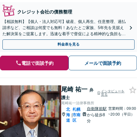
クレジット会社の債務整理
【相談無料】【個人・法人対応可】破産、個人再生、任意整理、過払
請求など、ご相談は何度でも無料！あなたとご家族、5年先を見据え
た解決策をご提案します。迅速な着手で督促による精神的な負担も軽
減【弁護士歴19年以上】【完全個室で対応】
料金表を見る
電話で面談予約
メールで面談予約
尾崎 祐一
弁
インタビューを
見る
護士
尾崎祐一法律事務所
自衛隊前駅
営業時間：09:00
北
札幌
~20:00（平日）
海
市南
から徒歩8
|
道
区
分