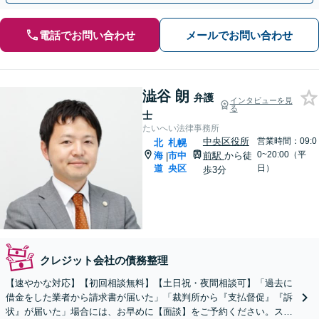
電話でお問い合わせ
メールでお問い合わせ
澁谷 朗
弁護
インタビューを見
る
士
たいへい法律事務所
中央区役所
営業時間：09:0
北
札幌
0~20:00（平
海
市中
前駅
から徒
|
道
央区
日）
歩3分
クレジット会社の債務整理
【速やかな対応】【初回相談無料】【土日祝・夜間相談可】「過去に
借金をした業者から請求書が届いた」「裁判所から『支払督促』『訴
状』が届いた」場合には、お早めに【面談】をご予約ください。スム