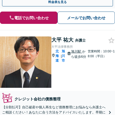
料金表を見る
電話でお問い合わせ
メールでお問い合わせ
大平 祐大
弁護士
大平法律事務所
北
旭
旭川駅
か
営業時間：10:00~1
海
川
|
8:00（平日）
ら徒歩6分
道
市
クレジット会社の債務整理
【分割払可】自己破産や個人再生など債務整理にお悩みなら弁護士へ
ご相談ください！あなたに合う方法をアドバイスいたします。早期に