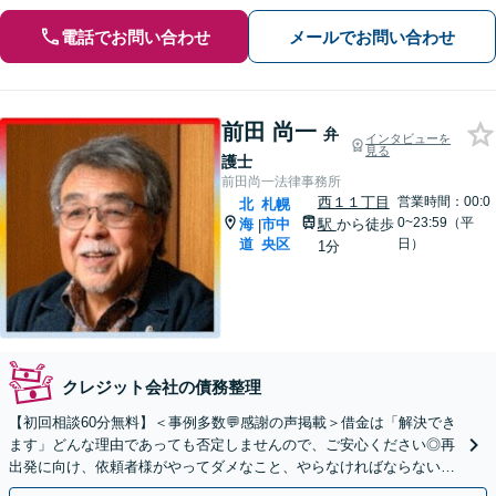
電話でお問い合わせ
メールでお問い合わせ
前田 尚一
弁
インタビューを
見る
護士
前田尚一法律事務所
西１１丁目
営業時間：00:0
北
札幌
0~23:59（平
海
市中
駅
から徒歩
|
道
央区
日）
1分
クレジット会社の債務整理
【初回相談60分無料】＜事例多数💬感謝の声掲載＞借金は「解決でき
ます」どんな理由であっても否定しませんので、ご安心ください◎再
出発に向け、依頼者様がやってダメなこと、やらなければならないこ
とを迅速・的確にアドバイス【セカンドオピニオン可】