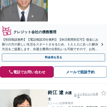
クレジット会社の債務整理
【初回相談無料】【電話相談20分無料】【休日夜間対応可】借金にお
困りの方の新しい生活をスタートさせるため、１人１人に合った解決
方法をご提案します。弁護士費用の分割払いも可能ですので、お気軽
にご相談下さい。【札幌市を中心に全道各地対応可】
料金表を見る
電話でお問い合わせ
メールで面談予約
鈴江 遼
弁護
インタビューを見
る
士
たいへい法律事務所