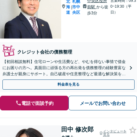
中央区役所
営業時間：09:3
北
札幌
0~19:30（平
海
市中
前駅
から徒
|
道
央区
日）
歩3分
クレジット会社の債務整理
【初回相談無料】住宅ローンや生活費など、やむを得ない事情で借金
にお困りの方へ。真面目に頑張る方の再出発を債務整理の経験豊富な
弁護士が親身にサポート。自己破産や任意整理など最適な解決策をご
提案します。地下鉄駅徒歩５分。まずはご相談ください。
料金表を見る
電話で面談予約
メールでお問い合わせ
田中 修次郎
インタビューを
見る