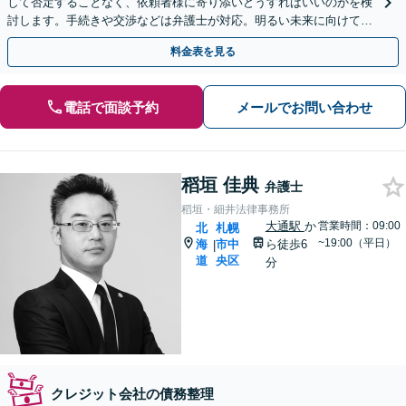
して否定することなく、依頼者様に寄り添いどうすればいいのかを検
討します。手続きや交渉などは弁護士が対応。明るい未来に向けて一
緒に頑張りましょう【休日・夜間相談可】【完全個室】
料金表を見る
電話で面談予約
メールでお問い合わせ
稻垣 佳典
弁護士
稻垣・細井法律事務所
大通駅
か
営業時間：09:00
北
札幌
~19:00（平日）
海
市中
ら徒歩6
|
道
央区
分
クレジット会社の債務整理