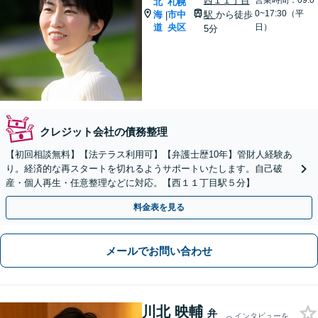
西１１丁目
営業時間：09:0
北
札幌
0~17:30（平
海
市中
駅
から徒歩
|
道
央区
日）
5分
クレジット会社の債務整理
【初回相談無料】【法テラス利用可】【弁護士歴10年】管財人経験あ
り。経済的な再スタートを切れるようサポートいたします。自己破
産・個人再生・任意整理などに対応。【西１１丁目駅５分】
料金表を見る
メールでお問い合わせ
川北 映輔
弁
インタビューを