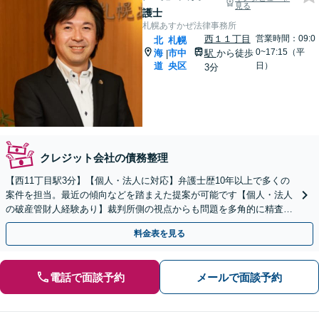
見る
護士
札幌あすかぜ法律事務所
西１１丁目
営業時間：09:0
北
札幌
0~17:15（平
海
市中
駅
から徒歩
|
道
央区
日）
3分
クレジット会社の債務整理
【西11丁目駅3分】【個人・法人に対応】弁護士歴10年以上で多くの
案件を担当。最近の傾向などを踏まえた提案が可能です【個人・法人
の破産管財人経験あり】裁判所側の視点からも問題を多角的に精査し
ます【初回面談無料】【法テラス利用可】
料金表を見る
電話で面談予約
メールで面談予約