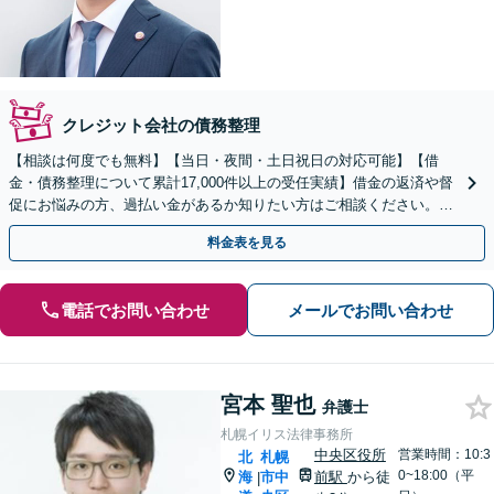
クレジット会社の債務整理
【相談は何度でも無料】【当日・夜間・土日祝日の対応可能】【借
金・債務整理について累計17,000件以上の受任実績】借金の返済や督
促にお悩みの方、過払い金があるか知りたい方はご相談ください。ベ
ストな解決策を提案いたします。
料金表を見る
電話でお問い合わせ
メールでお問い合わせ
宮本 聖也
弁護士
札幌イリス法律事務所
中央区役所
営業時間：10:3
北
札幌
0~18:00（平
海
市中
前駅
から徒
|