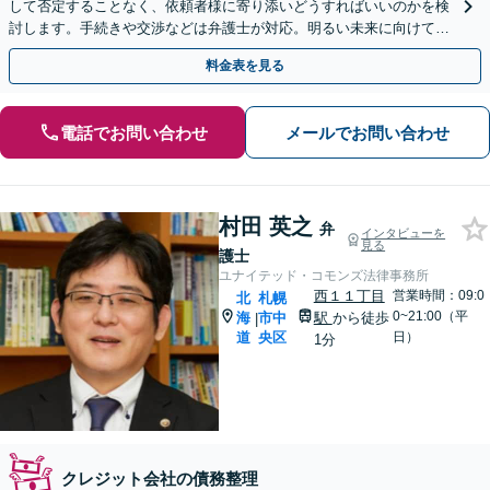
して否定することなく、依頼者様に寄り添いどうすればいいのかを検
討します。手続きや交渉などは弁護士が対応。明るい未来に向けて一
緒に頑張りましょう【休日・夜間相談可】【完全個室】
料金表を見る
電話でお問い合わせ
メールでお問い合わせ
村田 英之
弁
インタビューを
見る
護士
ユナイテッド・コモンズ法律事務所
西１１丁目
営業時間：09:0
北
札幌
0~21:00（平
海
市中
駅
から徒歩
|
道
央区
日）
1分
クレジット会社の債務整理