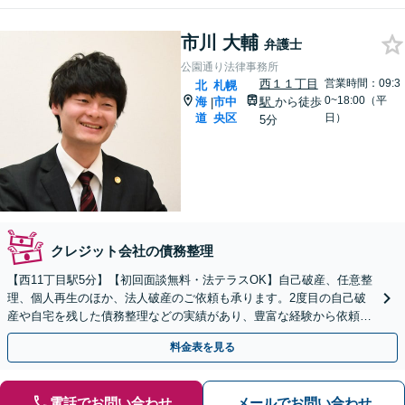
市川 大輔
弁護士
公園通り法律事務所
西１１丁目
営業時間：09:3
北
札幌
0~18:00（平
海
市中
駅
から徒歩
|
道
央区
日）
5分
クレジット会社の債務整理
【西11丁目駅5分】【初回面談無料・法テラスOK】自己破産、任意整
理、個人再生のほか、法人破産のご依頼も承ります。2度目の自己破
産や自宅を残した債務整理などの実績があり、豊富な経験から依頼者
さまに合わせた解決策を提案【即日／夜間休日対応】
料金表を見る
電話でお問い合わせ
メールでお問い合わせ