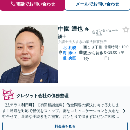
電話でお問い合わせ
メールでお問い合わせ
中園 達也
弁
インタビューを
見る
護士
弁護士法人すぎの葉法律事務所
西１８丁目
営業時間：10:0
北
札幌
0~19:00（平
海
市中
駅
から徒歩
|
道
央区
日）
1分
クレジット会社の債務整理
【法テラス利用可】【初回相談無料】借金問題の解決に向け尽力しま
す！迅速な対応で督促をストップ。密なコミュニケーションと入念な
打合せで、最適な手続きをご提案。おひとりで悩まずにぜひご相談く
ださい。自己破産・個人再生・任意整理など
料金表を見る