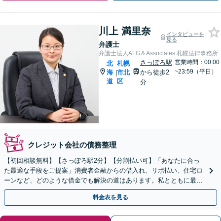
川上 満里奈
インタビューを
見る
弁護士
弁護士法人ALG＆Associates 札幌法律事務所
さっぽろ駅
営業時間：00:00
北
札幌
~23:59（平日）
海
市北
から徒歩2
|
道
区
分
クレジット会社の債務整理
【初回相談無料】【さっぽろ駅2分】【分割払い可】「あなたに合っ
た最適な手段をご提案」消費者金融からの借入れ、リボ払い、住宅ロ
ーンなど、どのような借金でも解決の道はあります。私とともに最善
の解決を図りましょう【安心の完全個室対応／秘密厳守】
料金表を見る