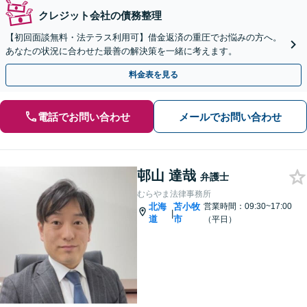
クレジット会社の債務整理
【初回面談無料・法テラス利用可】借金返済の重圧でお悩みの方へ。
あなたの状況に合わせた最善の解決策を一緒に考えます。
料金表を見る
電話でお問い合わせ
メールでお問い合わせ
邨山 達哉
弁護士
むらやま法律事務所
北海
苫小牧
営業時間：09:30~17:00
|
道
市
（平日）