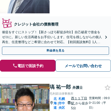
クレジット会社の債務整理
催促をすぐにストップ！【新さっぽろ駅徒歩8分】自己破産で借金を
ゼロに。新しい生活再建をお手伝いします。住宅を残しながらの個人
再生、任意整理などご希望に合わせて対応。【初回面談無料】1人で
抱え込まず、お気軽にご相談ください。
料金表を見る
電話で面談予約
メールでお問い合わせ
塙 祐一郎
弁護士
毛利節法律事務所
西１１丁目
営業時間：09:0
北
札幌
0~21:00（平
海
市中
駅
から徒歩
|
道
央区
日）
5分