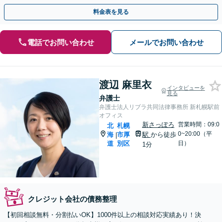
ーズに消滅時効の援用を行います。
料金表を見る
電話でお問い合わせ
メールでお問い合わせ
渡辺 麻里衣
インタビューを
見る
弁護士
弁護士法人リブラ共同法律事務所 新札幌駅前
オフィス
新さっぽろ
営業時間：09:0
北
札幌
0~20:00（平
海
市厚
駅
から徒歩
|
道
別区
日）
1分
クレジット会社の債務整理
【初回相談無料・分割払いOK】1000件以上の相談対応実績あり！決