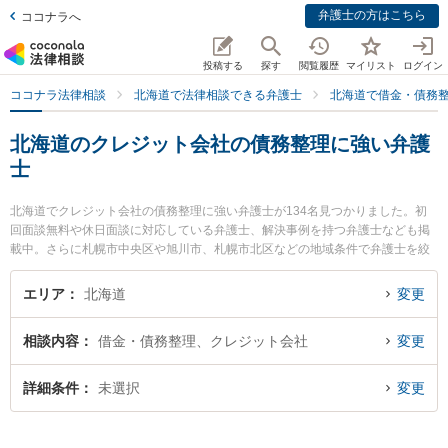
弁護士の方はこちら
ココナラへ
投稿する
探す
閲覧履歴
マイリスト
ログイン
ココナラ法律相談
北海道で法律相談できる弁護士
北海道で借金・債務
北海道のクレジット会社の債務整理に強い弁護
士
北海道でクレジット会社の債務整理に強い弁護士が134名見つかりました。初
回面談無料や休日面談に対応している弁護士、解決事例を持つ弁護士なども掲
載中。さらに札幌市中央区や旭川市、札幌市北区などの地域条件で弁護士を絞
り込めます。借金・債務整理に関係する消費者金融の債務整理やクレジット会
社の債務整理、リボ払いの債務整理等の細かな分野での絞り込み検索もでき便
エリア
北海道
変更
利です。特に東京スタートアップ法律事務所 札幌支店の髙木 陽平弁護士や岩
本・佐藤法律事務所の増田 翔弁護士、弁護士法人リブラ共同法律事務所 札幌駅
相談内容
借金・債務整理、クレジット会社
変更
前本部の髙橋 亜林弁護士のプロフィール情報や弁護士費用、強みなどが注目さ
れています。『北海道で土日や夜間に発生したクレジット会社の債務整理のト
ラブルを今すぐに弁護士に相談したい』『クレジット会社の債務整理のトラブ
詳細条件
未選択
変更
ル解決の実績豊富な近くの弁護士を検索したい』『初回相談無料でクレジット
会社の債務整理を法律相談できる北海道内の弁護士に相談予約したい』などで
お困りの相談者さんにおすすめです。