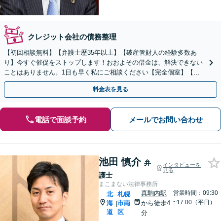
クレジット会社の債務整理
【初回相談無料】【弁護士歴35年以上】【破産管財人の経験多数あ
り】今すぐ催促をストップします！おおよその借金は、解決できない
ことはありません。1日も早く私にご相談ください【完全個室】【自
衛隊前駅8分】
料金表を見る
電話で面談予約
メールでお問い合わせ
池田 慎介
弁
インタビューを
見る
護士
まこまない法律事務所
真駒内駅
営業時間：09:30
北
札幌
~17:00（平日）
海
市南
から徒歩4
|
道
区
分