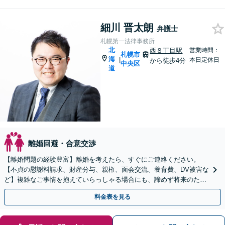
細川 晋太朗
弁護士
札幌第一法律事務所
北
西８丁目駅
営業時間：
札幌市
海
|
本日定休日
から徒歩4分
中央区
道
離婚回避・合意交渉
【離婚問題の経験豊富】離婚を考えたら、すぐにご連絡ください。
【不貞の慰謝料請求、財産分与、親権、面会交流、養育費、DV被害な
ど】複雑なご事情を抱えていらっしゃる場合にも、諦めず将来のため
に解決へ導きます！【完全個室で相談】
料金表を見る