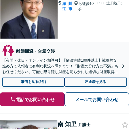
1:00（土日祝日）
海
川
ら徒歩10
|
道
市
分
離婚回避・合意交渉
【夜間・休日・オンライン相談可】【解決実績100件以上】戦略的な
進め方で依頼者に有利な状況へ導きます！「財産の分け方に不満」も
お任せください。可能な限り隠し財産を明らかにし適切な財産取得
へ。不貞の証拠の有効なアドバイス【子連れ相談可】
事例を見る(2件)
料金表を見る
電話でお問い合わせ
メールでお問い合わせ
南 知里
弁護士