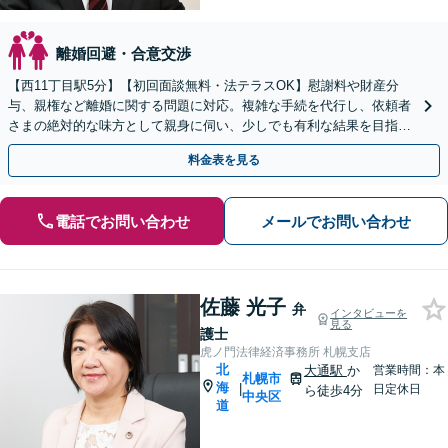
離婚回避・合意交渉
【西11丁目駅5分】【初回面談無料・法テラスOK】慰謝料や財産分
与、親権など離婚に関する問題に対応。複雑な手続を代行し、依頼者
さまの絶対的な味方として親身に伺い、少しでも有利な結果を目指し
て尽力します【即日／夜間・休日対応可能】
料金表を見る
電話でお問い合わせ
メールでお問い合わせ
佐藤 光子
弁
インタビューを
見る
護士
虎ノ門法律経済事務所 札幌支店
北
大通駅
か
営業時間：本
札幌市
海
|
日定休日
ら徒歩4分
中央区
道