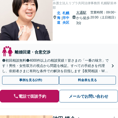
弁護士法人リブラ共同法律事務所 札幌駅前本
部
大通駅
営業時間：09:00~
北
札幌
20:00（土日祝日）
海
市中
から徒歩
|
道
央区
3分
離婚回避・合意交渉
🟠初回相談無料🟠4000件以上の相談実績！皆さまの「一番の味方」で
す！男性・女性双方の視点から問題を検証。すべての手続きを代理
し、依頼者さまに有利な条件での解決を目指します【夜間相談・WEB
面談可】【完全個室・秘密厳守】
事例を見る(2件)
料金表を見る
電話で面談予約
メールでお問い合わせ