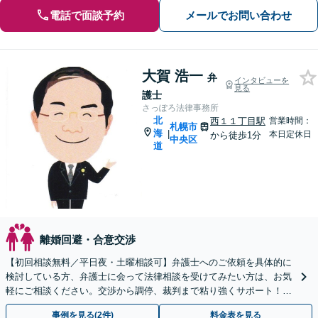
電話で面談予約
メールでお問い合わせ
大賀 浩一
弁
インタビューを
見る
護士
さっぽろ法律事務所
北
西１１丁目駅
営業時間：
札幌市
海
|
本日定休日
から徒歩1分
中央区
道
離婚回避・合意交渉
【初回相談無料／平日夜・土曜相談可】弁護士へのご依頼を具体的に
検討している方、弁護士に会って法律相談を受けてみたい方は、お気
軽にご相談ください。交渉から調停、裁判まで粘り強くサポート！婚
姻費用や養育費、財産分与、慰謝料、親権、面会交流。
事例を見る(2件)
料金表を見る