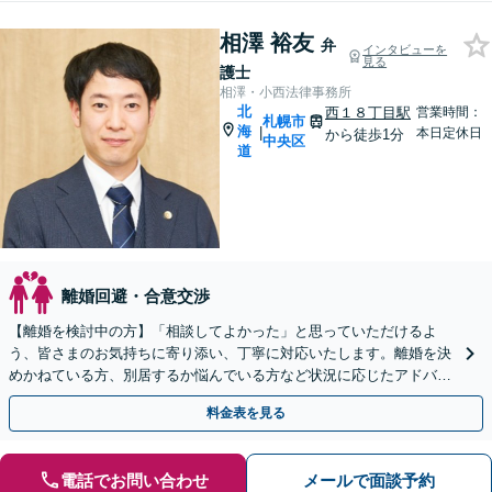
相澤 裕友
弁
インタビューを
見る
護士
相澤・小西法律事務所
北
西１８丁目駅
営業時間：
札幌市
海
|
本日定休日
から徒歩1分
中央区
道
離婚回避・合意交渉
【離婚を検討中の方】「相談してよかった」と思っていただけるよ
う、皆さまのお気持ちに寄り添い、丁寧に対応いたします。離婚を決
めかねている方、別居するか悩んでいる方など状況に応じたアドバイ
スも実施。離婚・男女問題に幅広くご相談可能です
料金表を見る
電話でお問い合わせ
メールで面談予約