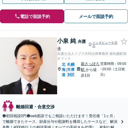
電話で面談予約
メールで面談予約
小泉 純
弁護
インタビューを見
る
士
弁護士法人リブラ共同法律事務所 新札幌駅前
オフィス
新さっぽろ
営業時間：09:00
北
札幌
~20:00（土日祝
海
市厚
駅
から徒
|
道
別区
日）
歩1分
離婚回避・合意交渉
🟠初回相談0円🟠web面談でもご相談いただけます！受任後「1ヶ月」
で離婚できたケース、財産分与や慰謝料を獲得したケースなど、解決
多数！4000件以上の相談実績！すべての手続きを代理し、有利な解決