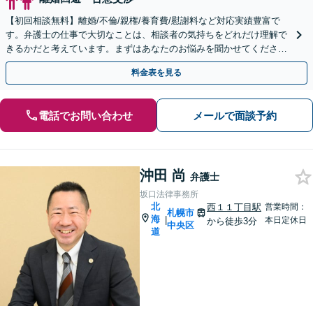
【初回相談無料】離婚/不倫/親権/養育費/慰謝料など対応実績豊富で
す。弁護士の仕事で大切なことは、相談者の気持ちをどれだけ理解で
きるかだと考えています。まずはあなたのお悩みを聞かせてくださ
い。
料金表を見る
電話でお問い合わせ
メールで面談予約
沖田 尚
弁護士
坂口法律事務所
北
西１１丁目駅
営業時間：
札幌市
海
|
本日定休日
から徒歩3分
中央区
道