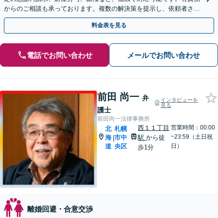
からのご相談も承っております。複数の解決策を提示し、依頼者さま
が納得されるゴールを目指して尽力いたします。
料金表を見る
電話でお問い合わせ
メールでお問い合わせ
前田 尚一
弁
インタビューを
見る
護士
前田尚一法律事務所
西１１丁目
営業時間：00:00
北
札幌
~23:59（土日祝
海
市中
駅
から徒
|
道
央区
日）
歩1分
離婚回避・合意交渉