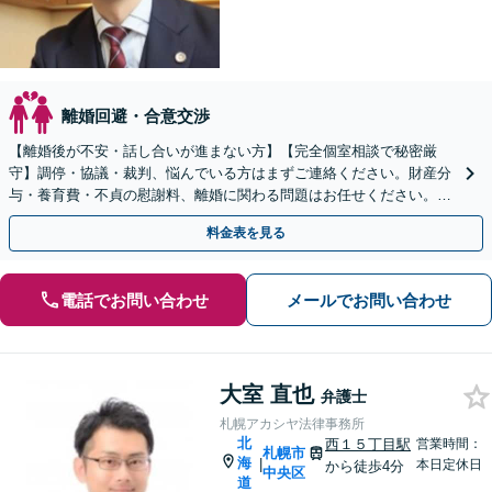
離婚回避・合意交渉
【離婚後が不安・話し合いが進まない方】【完全個室相談で秘密厳
守】調停・協議・裁判、悩んでいる方はまずご連絡ください。財産分
与・養育費・不貞の慰謝料、離婚に関わる問題はお任せください。
【地下鉄大通駅から直結ビル】【子連れ相談可】
料金表を見る
電話でお問い合わせ
メールでお問い合わせ
大室 直也
弁護士
札幌アカシヤ法律事務所
北
西１５丁目駅
営業時間：
札幌市
海
|
本日定休日
から徒歩4分
中央区
道