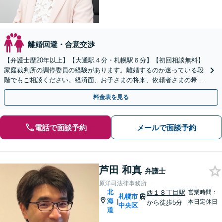
離婚回避・合意交渉
【弁護士歴20年以上】【大通駅４分・札幌駅６分】【初回相談無料】
家庭裁判所の調停委員の経験があります。離婚するのか迷っている段
階でもご相談ください。経済面、お子さまの将来、依頼者さまの希望
を考慮した最善の解決策をご提案します。
料金表を見る
電話で面談予約
メールで面談予約
芦田 和真
弁護士
原洋司法律事務所
北
西１８丁目駅
営業時間：
札幌市
海
|
本日定休日
から徒歩5分
中央区
道