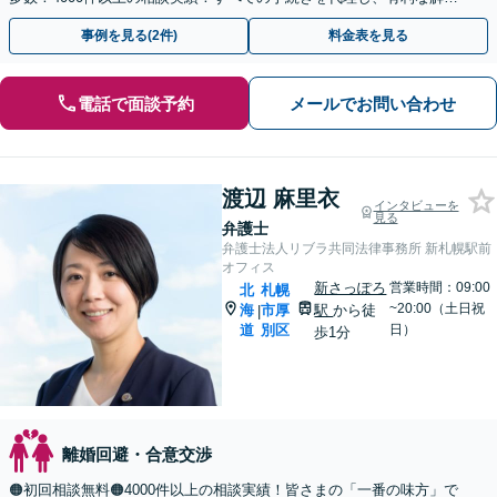
を目指します【夜間相談可】【完全個室】
事例を見る(2件)
料金表を見る
電話で面談予約
メールでお問い合わせ
渡辺 麻里衣
インタビューを
見る
弁護士
弁護士法人リブラ共同法律事務所 新札幌駅前
オフィス
新さっぽろ
営業時間：09:00
北
札幌
~20:00（土日祝
海
市厚
駅
から徒
|
道
別区
日）
歩1分
離婚回避・合意交渉
🟠初回相談無料🟠4000件以上の相談実績！皆さまの「一番の味方」で