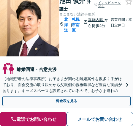
池田 慎介
弁
インタビューを
見る
護士
まこまない法律事務所
北
札幌
真駒内駅
か
営業時間：本
海
市南
|
日定休日
ら徒歩4分
道
区
離婚回避・合意交渉
【地域密着の法律事務所】お子さまが関わる離婚案件を数多く手がけ
ており、面会交流の取り決めから父親側の親権獲得など豊富な実績が
あります。キッズスペースも設置されているので、お子さま連れの方
も安心してご相談にいらしてください【WEB面談対応】
料金表を見る
電話でお問い合わせ
メールでお問い合わせ