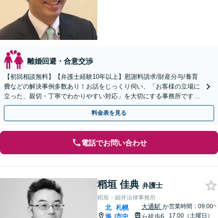
離婚回避・合意交渉
【初回相談無料】【弁護士経験10年以上】慰謝料請求/財産分与/養育
費などの解決事例多数あり！お話をじっくり伺い、「お客様の立場に
立った、親切・丁寧でわかりやすい対応」を大切にする事務所です
【分割払い対応】
料金表を見る
電話でお問い合わせ
稻垣 佳典
弁護士
稻垣・細井法律事務所
大通駅
か
営業時間：09:00~
北
札幌
17:00（土曜日）
海
市中
ら徒歩6
|