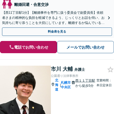
離婚回避・合意交渉
【西11丁目駅1分】【離婚事件を専門に扱う委員会で副委員長】依頼
者さまの精神的な負担を軽減できるよう、じっくりとお話を伺い、お
気持ちに寄り添うことを大切にしています。離婚するか悩んでいる段
階でもご相談ください。
料金表を見る
電話でお問い合わせ
メールでお問い合わせ
市川 大輔
弁護士
公園通り法律事務所
北
西１１丁目駅
営業時間：
札幌市
海
|
本日定休日
から徒歩5分
中央区
道