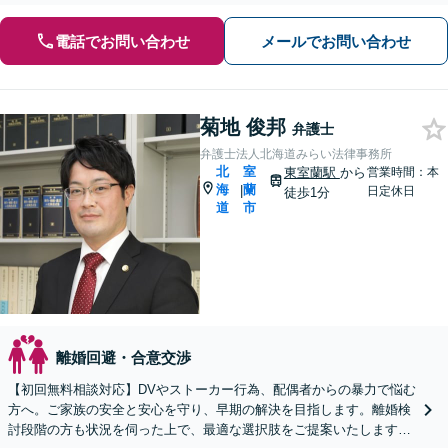
電話でお問い合わせ
メールでお問い合わせ
菊地 俊邦
弁護士
弁護士法人北海道みらい法律事務所
北
室
東室蘭駅
から
営業時間：本
海
蘭
|
日定休日
徒歩1分
道
市
離婚回避・合意交渉
【初回無料相談対応】DVやストーカー行為、配偶者からの暴力で悩む
方へ。ご家族の安全と安心を守り、早期の解決を目指します。離婚検
討段階の方も状況を伺った上で、最適な選択肢をご提案いたします