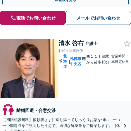
料金表を見る
電話でお問い合わせ
メールでお問い合わせ
清水 啓右
弁護士
村松法律事務所
北
西１１丁目駅
営業時間：
札幌市
海
|
本日定休日
から徒歩10分
中央区
道
離婚回避・合意交渉
【初回相談無料】依頼者さまに寄り添ってじっくりお話を伺い、一つ
一つ問題点をご説明したうえで、適切な解決策をご提案します。【休