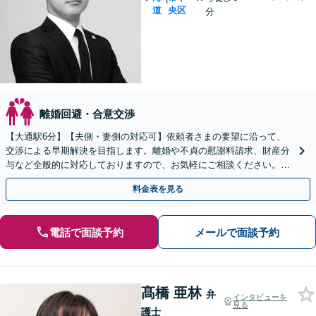
道
央区
分
離婚回避・合意交渉
【大通駅6分】【夫側・妻側の対応可】依頼者さまの要望に沿って、
交渉による早期解決を目指します。離婚や不貞の慰謝料請求、財産分
与など全般的に対応しておりますので、お気軽にご相談ください。
【夜間・休日対応可】【法テラス可】
料金表を見る
電話で面談予約
メールで面談予約
髙橋 亜林
弁
インタビューを
見る
護士