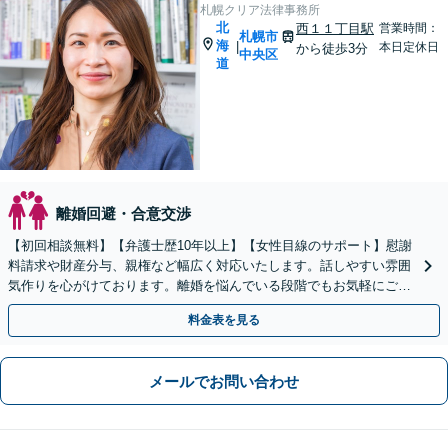
札幌クリア法律事務所
北
西１１丁目駅
営業時間：
札幌市
海
|
本日定休日
から徒歩3分
中央区
道
離婚回避・合意交渉
【初回相談無料】【弁護士歴10年以上】【女性目線のサポート】慰謝
料請求や財産分与、親権など幅広く対応いたします。話しやすい雰囲
気作りを心がけております。離婚を悩んでいる段階でもお気軽にご相
談ください【西11丁目駅3分】
料金表を見る
メールでお問い合わせ