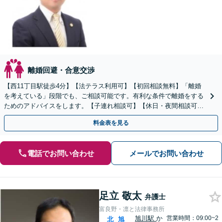
離婚回避・合意交渉
【西11丁目駅徒歩4分】【法テラス利用可】【初回相談無料】「離婚
を考えている」段階でも、ご相談可能です。有利な条件で離婚をする
ためのアドバイスをします。【子連れ相談可】【休日・夜間相談可】
お気軽にご相談ください。
料金表を見る
電話でお問い合わせ
メールでお問い合わせ
足立 敬太
弁護士
富良野・凛と法律事務所
旭川駅
か
営業時間：09:00~2
北
旭