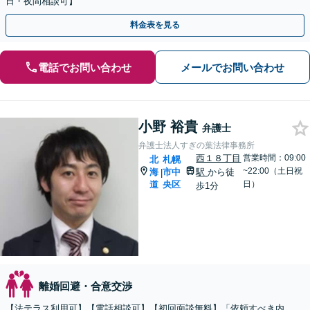
日・夜間相談可】
料金表を見る
電話でお問い合わせ
メールでお問い合わせ
小野 裕貴
弁護士
弁護士法人すぎの葉法律事務所
西１８丁目
営業時間：09:00
北
札幌
~22:00（土日祝
海
市中
駅
から徒
|
道
央区
日）
歩1分
離婚回避・合意交渉
【法テラス利用可】【電話相談可】【初回面談無料】「依頼すべき内