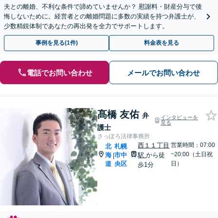
夫との離婚、不利な条件で諦めていませんか？ 慰謝料・財産分与で後
悔しないために。経営者との離婚問題に多数の実績を持つ弁護士が、
少数精鋭体制であなたの再出発を全力でサポートします。
事例を見る(1件)
料金表を見る
電話でお問い合わせ
メールでお問い合わせ
髙橋 友佑
弁
インタビューを
見る
護士
さっぽろ法律事務所
西１１丁目
営業時間：07:00
北
札幌
~20:00（土日祝
海
市中
駅
から徒
|
道
央区
日）
歩1分