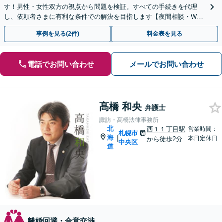
す！男性・女性双方の視点から問題を検証。すべての手続きを代理
し、依頼者さまに有利な条件での解決を目指します【夜間相談・WEB
面談可】【完全個室・秘密厳守】
事例を見る(2件)
料金表を見る
電話でお問い合わせ
メールでお問い合わせ
髙橋 和央
弁護士
諏訪・髙橋法律事務所
北
西１１丁目駅
営業時間：
札幌市
海
|
本日定休日
から徒歩2分
中央区
道
離婚回避・合意交渉