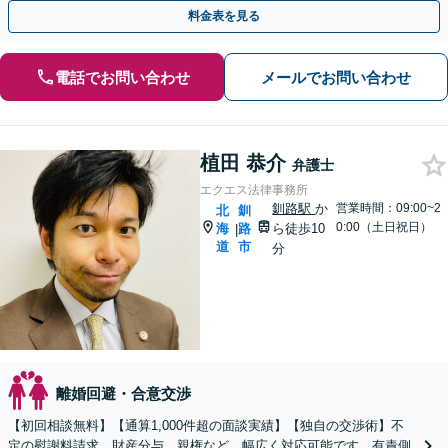
【完全個室で相談可】【東室蘭駅1分】
料金表を見る
電話でお問い合わせ
メールでお問い合わせ
植田 恭介
弁護士
エクエス法律事務所
釧路駅
か
営業時間：09:00~2
北
釧
0:00（土日祝日）
海
路
ら徒歩10
|
道
市
分
離婚回避・合意交渉
【初回相談無料】【通算1,000件超の面談実績】【独自の交渉術】不
定の慰謝料請求、財産分与、親権など、幅広く対応可能です。有責側