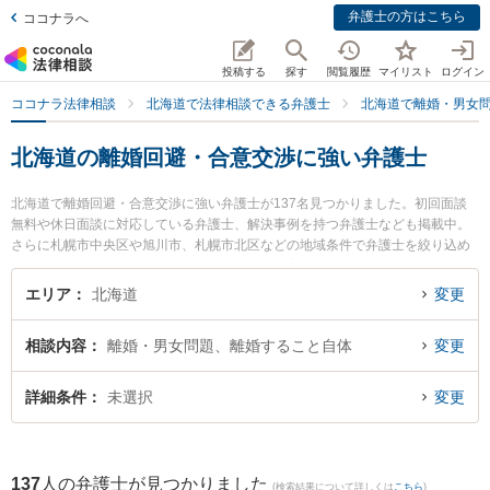
弁護士の方はこちら
ココナラへ
投稿する
探す
閲覧履歴
マイリスト
ログイン
ココナラ法律相談
北海道で法律相談できる弁護士
北海道で離婚・男女
北海道の離婚回避・合意交渉に強い弁護士
北海道で離婚回避・合意交渉に強い弁護士が137名見つかりました。初回面談
無料や休日面談に対応している弁護士、解決事例を持つ弁護士なども掲載中。
さらに札幌市中央区や旭川市、札幌市北区などの地域条件で弁護士を絞り込め
ます。離婚・男女問題に関係する財産分与や養育費、親権等の細かな分野での
絞り込み検索もでき便利です。特にたんざわ法律事務所の丹澤 友佑弁護士やさ
エリア
北海道
変更
っぽろ法律事務所の大賀 浩一弁護士、弁護士法人リブラ共同法律事務所 新札幌
駅前オフィスの小泉 純弁護士のプロフィール情報や弁護士費用、強みなどが注
相談内容
離婚・男女問題、離婚すること自体
変更
目されています。『北海道で土日や夜間に発生した離婚回避・合意交渉のトラ
ブルを今すぐに弁護士に相談したい』『離婚回避・合意交渉のトラブル解決の
実績豊富な近くの弁護士を検索したい』『初回相談無料で離婚回避・合意交渉
詳細条件
未選択
変更
を法律相談できる北海道内の弁護士に相談予約したい』などでお困りの相談者
さんにおすすめです。
137
人の弁護士が見つかりました
(検索結果について詳しくは
こちら
)