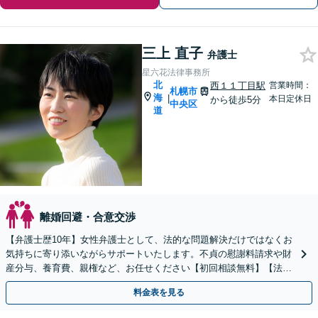
三上 直子
弁護士
星六花法律事務所
北
西１１丁目駅
営業時間：
札幌市
海
|
本日定休日
から徒歩5分
中央区
道
離婚回避・合意交渉
【弁護士歴10年】女性弁護士として、法的な問題解決だけではなくお
気持ちに寄り添いながらサポートいたします。不貞の慰謝料請求や財
産分与、養育費、親権など、お任せください【初回相談無料】【法テ
ラス利用可】【子連れ相談可】【西11丁目駅5分】
料金表を見る