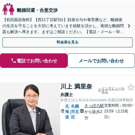
離婚回避・合意交渉
【初回面談無料】【西11丁目駅3分】財産分与や養育費など、離婚後
の生活を守ることを大切に考えています経験を活かし、複雑な離婚問
題も解決へ導きます。まずはご相談ください。【電話・メール・WEB
相談可】
料金表を見る
電話でお問い合わせ
メールでお問い合わせ
川上 満里奈
インタビューを
見る
弁護士
弁護士法人ALG＆Associates 札幌法律事務所
さっぽろ駅
営業時間：00:00~
北
札幌
23:59（土日祝
海
市北
から徒歩2
|
道
区
日）
分