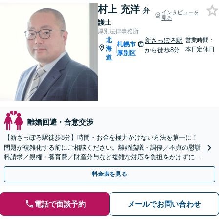
村上 充洋
弁
インタビューを
見る
護士
厚別法律事務所
北
新さっぽろ駅
営業時間：
札幌市
海
|
本日定休日
から徒歩8分
厚別区
道
離婚回避・合意交渉
【新さっぽろ駅徒歩8分】時間・お金を極力かけない方法を第一に！
問題が複雑化する前にご相談ください。離婚協議・調停／不貞の慰謝
料請求／親権・養育費／財産分与など複雑な対応を負担をかけずに。
【初回面談無料】【完全個室・子連れ相談可】
料金表を見る
電話で面談予約
メールでお問い合わせ