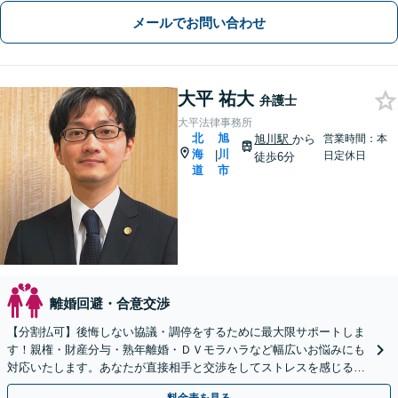
メールでお問い合わせ
大平 祐大
弁護士
大平法律事務所
北
旭
旭川駅
から
営業時間：本
海
川
|
日定休日
徒歩6分
道
市
離婚回避・合意交渉
【分割払可】後悔しない協議・調停をするために最大限サポートしま
す！親権・財産分与・熟年離婚・ＤＶモラハラなど幅広いお悩みにも
対応いたします。あなたが直接相手と交渉をしてストレスを感じる必
要はありません。まずは一度ご相談ください。