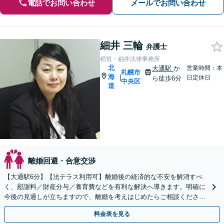
電話でお問い合わせ
メールでお問い合わせ
細井 三輪
弁護士
稻垣・細井法律事務所
北
大通駅
か
営業時間：本
札幌市
海
|
日定休日
ら徒歩6分
中央区
道
離婚回避・合意交渉
【大通駅6分】【法テラス利用可】離婚後の経済的な不安を解消すべ
く、慰謝料／財産分与／養育費などを有利な解決へ導きます。明確に
今後の見通しが立ちますので、離婚を考えはじめたらご相談ください
【夜間・休日対応可】【完全個室】
料金表を見る