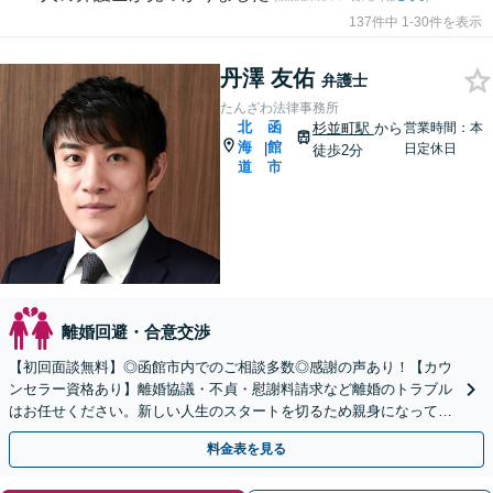
137件中 1-30件を表示
丹澤 友佑
弁護士
たんざわ法律事務所
北
函
杉並町駅
から
営業時間：本
海
館
|
日定休日
徒歩2分
道
市
離婚回避・合意交渉
【初回面談無料】◎函館市内でのご相談多数◎感謝の声あり！【カウ
ンセラー資格あり】離婚協議・不貞・慰謝料請求など離婚のトラブル
はお任せください。新しい人生のスタートを切るため親身になって対
応します。【夜間・休日対応可能】【弁護士歴13年以上】
料金表を見る