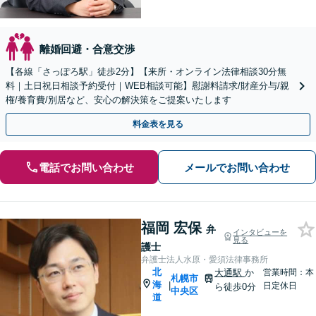
離婚回避・合意交渉
【各線「さっぽろ駅」徒歩2分】【来所・オンライン法律相談30分無
料｜土日祝日相談予約受付｜WEB相談可能】慰謝料請求/財産分与/親
権/養育費/別居など、安心の解決策をご提案いたします
料金表を見る
電話でお問い合わせ
メールでお問い合わせ
福岡 宏保
弁
インタビューを
見る
護士
弁護士法人水原・愛須法律事務所
北
大通駅
か
営業時間：本
札幌市
海
|
日定休日
ら徒歩0分
中央区
道