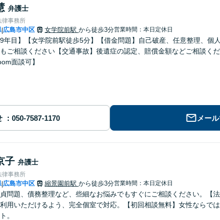
慧
弁護士
法律事務所
県
広島市中区
女学院前駅
から徒歩3分
営業時間：本日定休日
|
9年目】【女学院前駅徒歩5分】【借金問題】自己破産、任意整理、個
もご相談ください【交通事故】後遺症の認定、賠償金額などご相談くだ
oom面談可】
せ
メール
京子
弁護士
法律事務所
県
広島市中区
縮景園前駅
から徒歩3分
営業時間：本日定休日
|
貞問題、債務整理など、些細なお悩みでもすぐにご相談ください。【法
利用いただけるよう、完全個室で対応。【初回相談無料】女性ならでは
ト。