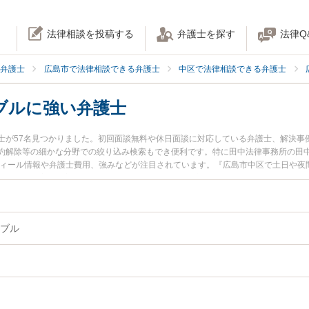
法律相談を投稿する
弁護士を探す
法律Q
弁護士
広島市で法律相談できる弁護士
中区で法律相談できる弁護士
ブルに強い弁護士
士が57名見つかりました。初回面談無料や休日面談に対応している弁護士、解決事
約解除等の細かな分野での絞り込み検索もでき便利です。特に田中法律事務所の田中
フィール情報や弁護士費用、強みなどが注目されています。『広島市中区で土日や夜
ブル解決の実績豊富な近くの弁護士を検索したい』『初回相談無料で建築トラブル
めです。
ブル