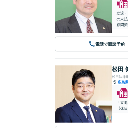
立退・
の未払
顧問契
電話で面談予約
松田 
松田法律
広島
「立退
【休日