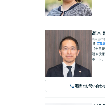
髙木 
髙木法律
広島
【土日祝
題や債権
ポート。
電話でお問い合わ