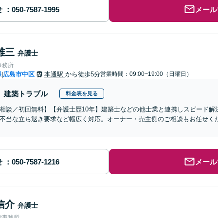
せ
メール
雄三
弁護士
事務所
県
広島市中区
本通駅
から徒歩5分
営業時間：09:00~19:00（日曜日）
|
建築トラブル
料金表を見る
相談／初回無料】【弁護士歴10年】建築士などの他士業と連携しスピード解
不当な立ち退き要求など幅広く対応。オーナー・売主側のご相談もお任せく
せ
メール
信介
弁護士
律事務所