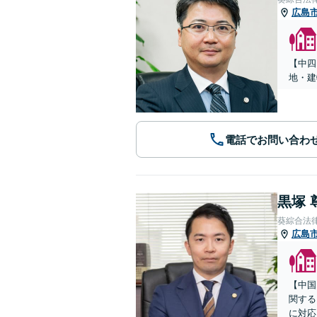
広島
【中四
地・建
電話でお問い合わ
黒塚 
葵綜合法
広島
【中国
関する
に対応