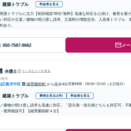
建築トラブル
料金表を見る
明渡トラブルに注力【初回相談“90分”無料】迅速な対応を心掛け、被害を最
い対応や立退／建物の明け渡し請求、立退料の増額交渉、入居者トラブル、
約あり。
メー
健
弁護士
インタビューを見る
事務所
県
広島市中区
縮景園前駅
から徒歩4分
営業時間：09:00~20:00（土日祝日）
|
建築トラブル
事例を見る(1件)
料金表を見る
／建物の明け渡し請求も迅速に対応」「貸主側・借主側どちらも対応可」不
・夜間相談可】【縮景園前駅４分】