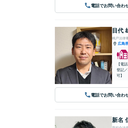
電話でお問い合わ
目代 
鳴戸法律
広島
【電話
登記／
可】
電話でお問い合わ
新名 
葵綜合法