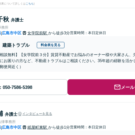
結果について詳しくは
こちら
)
千秋
弁護士
事務所
県
広島市中区
女学院前駅
から徒歩3分
営業時間：本日定休日
|
建築トラブル
料金表を見る
相談無料】【女学院前３分】賃貸不動産でお悩みのオーナー様や大家さん、
にお困りの方など、不動産トラブルはご相談ください。35年超の経験を活か
郵便局近く）
メール
輔
弁護士
インタビューを見る
法律事務所
県
広島市中区
紙屋町東駅
から徒歩1分
営業時間：本日定休日
|