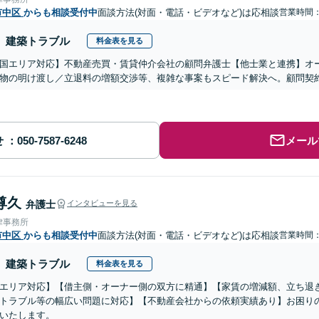
市中区
からも相談受付中
面談方法(対面・電話・ビデオなど)は応相談
営業時間
建築トラブル
料金表を見る
国エリア対応】不動産売買・賃貸仲介会社の顧問弁護士【他士業と連携】オ
物の明け渡し／立退料の増額交渉等、複雑な事案もスピード解決へ。顧問契
せ
メール
尊久
弁護士
インタビューを見る
律事務所
市中区
からも相談受付中
面談方法(対面・電話・ビデオなど)は応相談
営業時間
建築トラブル
料金表を見る
エリア対応】【借主側・オーナー側の双方に精通】【家賃の増減額、立ち退
トラブル等の幅広い問題に対応】【不動産会社からの依頼実績あり】お困り
いたします。