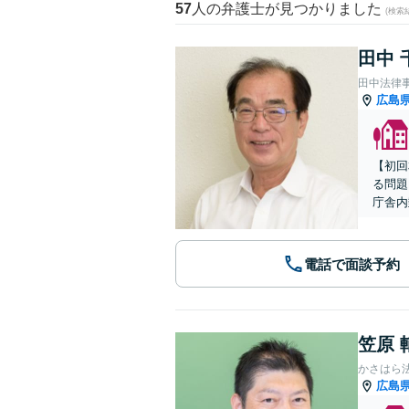
57
人の弁護士が見つかりました
(検索
田中 
田中法律
広島
【初回
る問題
庁舎内
電話で面談予約
笠原 
かさはら
広島