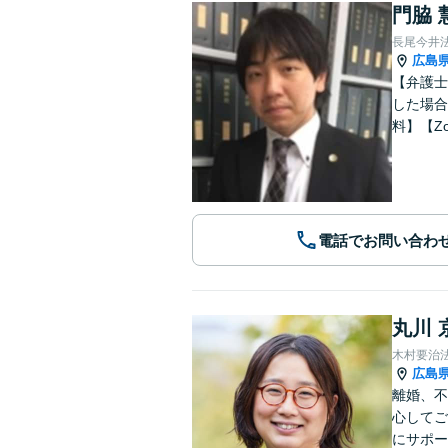
門脇 
長尾今井
広島
【弁護士
した場合
料】【Z
電話でお問い合わ
丸川 
木村要治
広島
離婚、不
心してご
にサポー