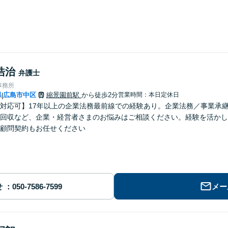
浩治
弁護士
事務所
県
広島市中区
縮景園前駅
から徒歩2分
営業時間：本日定休日
|
対応可】17年以上の企業法務最前線での経験あり。企業法務／事業承
回収など、企業・経営者さまのお悩みはご相談ください。経験を活かし
顧問契約もお任せください
せ
メー