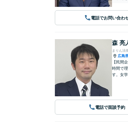
電話でお問い合わ
森 亮
まりん法
広島
【民間企
時間で理
す。女学
電話で面談予約