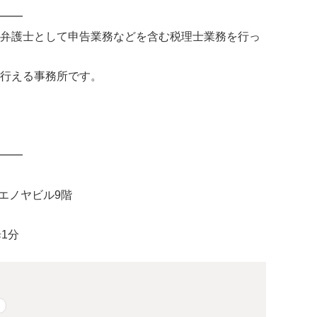
━━
弁護士として申告業務などを含む税理士業務を行っ
行える事務所です。
━━
ウエノヤビル9階
歩1分