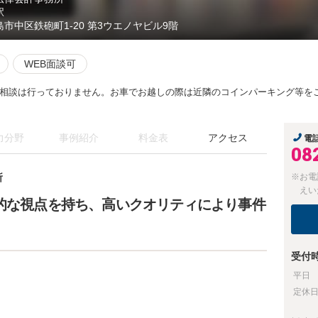
駅
島市中区鉄砲町1-20 第3ウエノヤビル9階
WEB面談可
相談は行っておりません。お車でお越しの際は近隣のコインパーキング等を
力分野
事例紹介
料金表
アクセス
電
08
所
※お電
えい
角的な視点を持ち、高いクオリティにより事件
受付
平日
定休