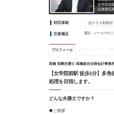
女学院前
広島県
広
対応体制
法テラス利用可
電話・メールでのご
注意補足
インタビュー
注
プロフィール
髙橋 浩嗣弁護士 髙橋総合法律会計事務
【女学院前駅 徒歩1分】多
処理を目指します。
どんな弁護士ですか？
◆ご挨拶