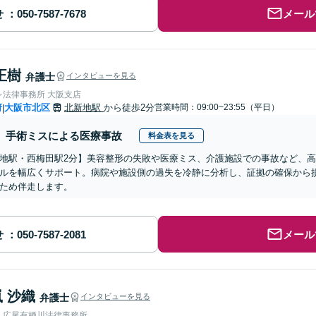
せ
メール
正樹
弁護士
インタビューを見る
レ法律事務所 大阪支店
府
大阪市北区
北新地駅
から徒歩2分
営業時間：09:00~23:55（平日）
|
手術ミスによる医療事故
料金表を見る
地駅・西梅田駅2分】美容整形の失敗や医療ミス、介護施設での事故など、
ルを幅広くサポート。病院や施設側の過失を冷静に分析し、証拠の確保から
ため伴走します。
せ
メール
 沙織
弁護士
インタビューを見る
人広尾有栖川法律事務所