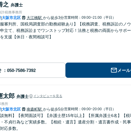
善之
弁護士
特許税務事務所
府
大阪市北区
大江橋駅
から徒歩3分
営業時間：09:00~21:00（平日）
|
服審判所、国税局調査部の勤務経験あり】【税務調査、税務訴訟のノウ
申立て、税務訴訟までワンストップ対応！法務と税務の両面からサポー
を支援【休日・夜間相談可】
せ
メール
憲太郎
弁護士
インタビューを見る
事務所
府
大阪市北区
南森町駅
から徒歩5分
営業時間：09:00~20:00（平日）
|
談無料】【夜間面談可】【弁護士歴15年以上】【所属弁護士6名】【
・不貞行為など実績多数。【相続・遺言】遺産分割・遺言書作成・民事
対応多数。