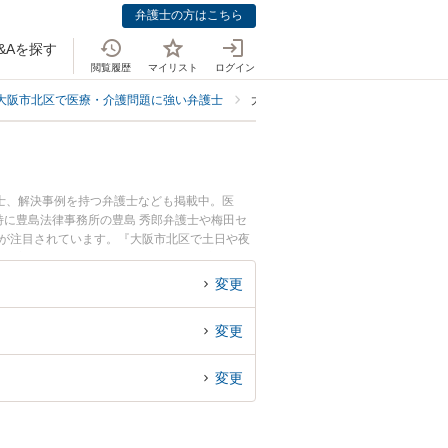
弁護士の方はこちら
&Aを探す
閲覧履歴
マイリスト
ログイン
大阪市北区で医療・介護問題に強い弁護士
大阪市北区で手術ミス・事故に強い
士、解決事例を持つ弁護士なども掲載中。医
に豊島法律事務所の豊島 秀郎弁護士や梅田セ
どが注目されています。『大阪市北区で土日や夜
績豊富な近くの弁護士を検索したい』『初回相談
です。
変更
変更
変更