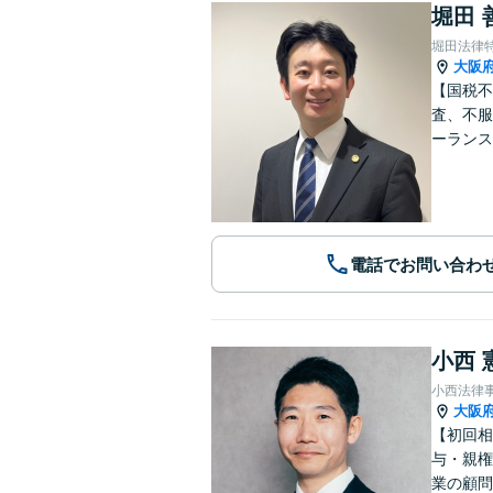
堀田 
堀田法律
大阪
【国税不
査、不服
ーランス
電話でお問い合わ
小西 
小西法律
大阪
【初回相
与・親権
業の顧問