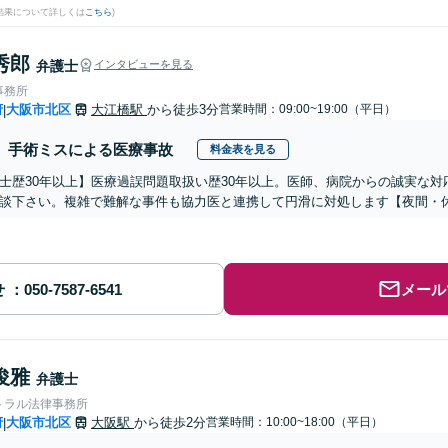
結果について詳しくは
こちら
)
秀郎
弁護士
インタビューを見る
事務所
府
大阪市北区
大江橋駅
から徒歩3分
営業時間：09:00~19:00（平日）
|
手術ミスによる医療事故
料金表を見る
士歴30年以上】医療過誤問題取扱い歴30年以上。医師、病院からの誠実な
談下さい。複雑で難解な事件も協力医と連携して円滑に対処します【夜間・
せ
メール
俊雅
弁護士
トラル法律事務所
府
大阪市北区
大阪駅
から徒歩2分
営業時間：10:00~18:00（平日）
|