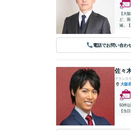
【大阪
ど、医
減」【
電話でお問い合わ
佐々木
グランス
大阪
50件
【当日