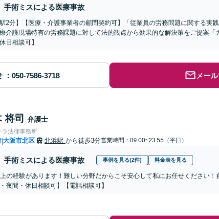
手術ミスによる医療事故
駅2分】【医療・介護事業者の顧問契約可】「従業員の労務問題に関する実
療介護現場特有の労務課題に対して法的観点から効果的な解決策をご提案「
休日相談可】
せ
メール
 将司
弁護士
テラ法律事務所
府
大阪市北区
北浜駅
から徒歩3分
営業時間：09:00~23:55（平日）
|
手術ミスによる医療事故
事例を見る(2件)
料金表を見る
以上の経験があります！難しい分野だからこそ安心して私にお任せください！
・夜間・休日相談可】【電話相談可】