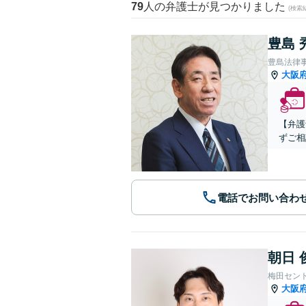
79
人の弁護士が見つかりました
(検索
豊島 
豊島法律
大阪
【弁護
ずご相
電話でお問い合わ
朝日 
梅田セン
大阪