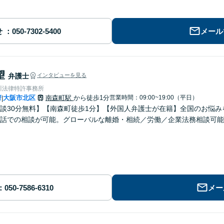
せ
メール
望
弁護士
インタビューを見る
川法律特許事務所
府
大阪市北区
南森町駅
から徒歩1分
営業時間：09:00~19:00（平日）
|
談30分無料】【南森町徒歩1分】【外国人弁護士が在籍】全国のお悩みを
話での相談が可能。グローバルな離婚・相続／労働／企業法務相談可能
メー