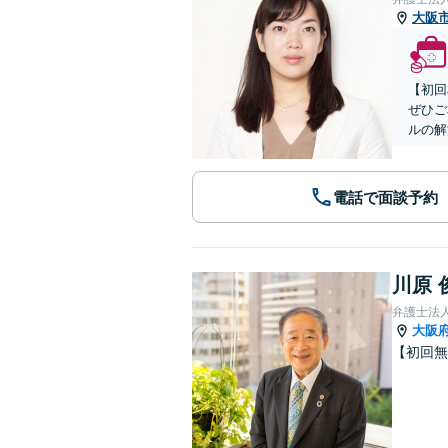
大阪
【初回
ぜひご
ルの解
電話で面談予約
川原 
弁護士法
大阪
【初回無