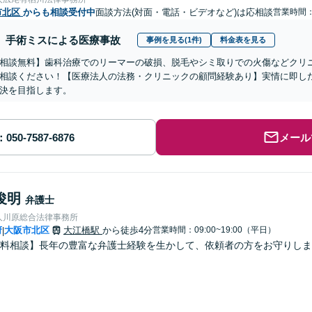
市北区
からも相談受付中
面談方法(対面・電話・ビデオなど)は応相談
営業時間：1
手術ミスによる医療事故
事例を見る(1件)
料金表を見る
相談無料】歯科治療でのリーマーの破損、脱毛やシミ取りでの火傷などクリ
相談ください！【医療法人の法務・クリニックの顧問経験あり】実情に即し
決を目指します。
メール
俊明
弁護士
人川原総合法律事務所
府
大阪市北区
大江橋駅
から徒歩4分
営業時間：09:00~19:00（平日）
|
料相談】長年の豊富な弁護士経験を生かして、依頼者の方をお守りしま