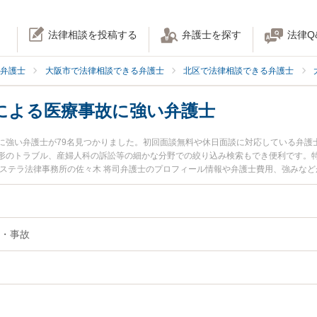
法律相談を投稿する
弁護士を探す
法律Q
弁護士
大阪市で法律相談できる弁護士
北区で法律相談できる弁護士
による医療事故に強い弁護士
に強い弁護士が79名見つかりました。初回面談無料や休日面談に対応している弁護
形のトラブル、産婦人科の訴訟等の細かな分野での絞り込み検索もでき便利です。特
ンステラ法律事務所の佐々木 将司弁護士のプロフィール情報や弁護士費用、強みな
ルを今すぐに弁護士に相談したい』『手術ミスによる医療事故のトラブル解決の実
る大阪市北区内の弁護士に相談予約したい』などでお困りの相談者さんにおすすめ
・事故