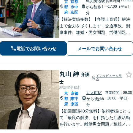
烏丸御池駅
営業時間：09:00
京
京都
~17:00（平日）
都
市中
から徒歩1
|
府
京区
分
【解決実績多数】【弁護士直通】解決
まで全力を尽くします！交通事故、刑
事事件、離婚・男女問題、労働問題、
遺産相続、債務整理等のお悩みについ
てはお任せください。【子連れ対応
電話でお問い合わせ
メールでお問い合わせ
可】【土日夜間対応】
丸山 紳
弁護
インタビューを見
る
士
紳法律事務所
丸太町駅
営業時間：09:30
京
京都
~18:00（平日）
都
市中
から徒歩5
|
府
京区
分
【初回面談40分無料】依頼者様にとっ
て「最良の解決」を目指した弁護活動
を行います。離婚男女問題／相続／不
動産／刑事事件／いじめ学校問題など