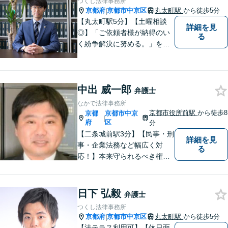
つくし法律事務所
京都府
京都市中京区
丸太町駅
から徒歩5分
|
【丸太町駅5分】【土曜相談
詳細を見
◎】「ご依頼者様が納得のい
る
く紛争解決に努める。」をモ
ットーに、一つ一つの事件に
丁寧に取り組みます。離婚・
相続問題や不動産関連の問
中出 威一郎
題、中小企業関連法務で多数
弁護士
実績ございます。ぜひ皆様の
なかで法律事務所
お悩みをお聞かせください。
京都市役所前駅
から徒歩8
京都
京都市中京
|
府
区
分
【二条城前駅3分】【民事・刑
詳細を見
事・企業法務など幅広く対
る
応！】本来守られるべき権
利・利益を失うことが無いよ
う、これまでの経験を活かし
弁護してまいります。お一人
日下 弘毅
弁護士
お一人の心情に寄り添いま
つくし法律事務所
す。まずはご相談ください。
京都府
京都市中京区
丸太町駅
から徒歩5分
|
【完全個室】
【法テラス利用可】【休日面