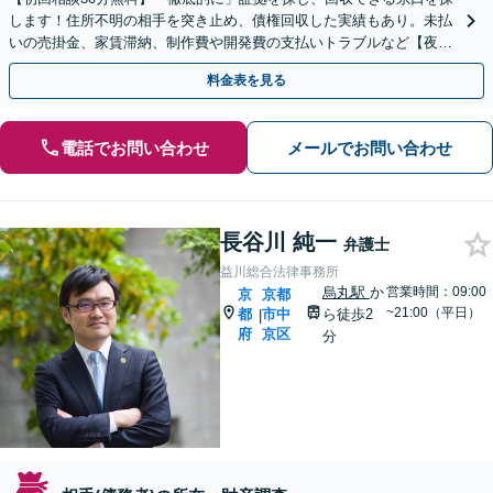
します！住所不明の相手を突き止め、債権回収した実績もあり。未払
いの売掛金、家賃滞納、制作費や開発費の支払いトラブルなど【夜間
面談OK】【烏丸御池駅7分】
料金表を見る
電話でお問い合わせ
メールでお問い合わせ
長谷川 純一
弁護士
益川総合法律事務所
烏丸駅
か
営業時間：09:00
京
京都
~21:00（平日）
都
市中
ら徒歩2
|
府
京区
分