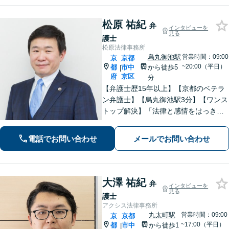
松原 祐紀
弁
インタビューを
見る
護士
松原法律事務所
烏丸御池駅
営業時間：09:00
京
京都
~20:00（平日）
都
市中
から徒歩5
|
府
京区
分
【弁護士歴15年以上】【京都のベテラ
ン弁護士】【烏丸御池駅3分】【ワンス
トップ解決】「法律と感情をはっきり
分けたスタイル」で問題解決へ。離婚
問題、新型コロナが原因の借金、不動
電話でお問い合わせ
メールでお問い合わせ
産問題なども幅広く対応【女性弁護士
も在籍】【初回相談30分無料】
大澤 祐紀
弁
インタビューを
見る
護士
アクシス法律事務所
丸太町駅
営業時間：09:00
京
京都
~17:00（平日）
都
市中
から徒歩1
|