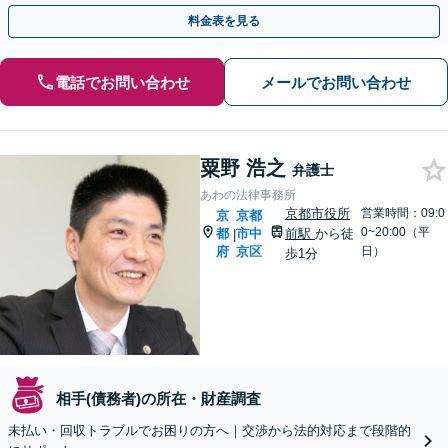
益最大化のために全力で取り組みます。
料金表を見る
電話でお問い合わせ
メールでお問い合わせ
粟野 浩之
弁護士
あわの法律事務所
京都市役所
営業時間：09:0
京
京都
0~20:00（平
都
市中
前駅
から徒
|
府
京区
日）
歩1分
相手(債務者)の所在・財産調査
未払い・回収トラブルでお困りの方へ｜交渉から法的対応まで段階的