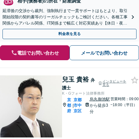
相手(債務者)の所在・財産調査
延滞後の交渉から裁判、強制執行まで一貫サポートはもとより、取引
開始段階の契約書等のリーガルチェックもご検討ください。各種工事
関係からアパレル関係、IT関係まで幅広く対応実績あり【休日・夜間
相談可】
料金表を見る
電話でお問い合わせ
メールでお問い合わせ
兒玉 貴裕
弁
インタビューを
見る
護士
K・Gフォート法律事務所
烏丸御池駅
営業時間：09:00
京
京都
~18:00（平日）
都
市中
から徒歩3
|
府
京区
分