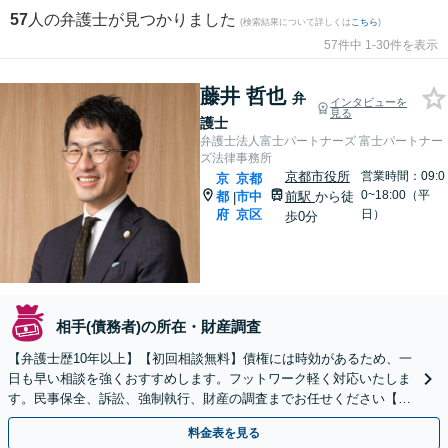
57
人の弁護士が見つかりました
(検索結果について詳しくは
こちら
)
57件中 1-30件を表示
藤井 哲也
弁
インタビューを
見る
護士
弁護士法人富士パートナーズ 富士パートナー
ズ法律事務所
京都市役所
営業時間：09:0
京
京都
0~18:00（平
都
市中
前駅
から徒
|
府
京区
日）
歩0分
相手(債務者)の所在・財産調査
【弁護士歴10年以上】【初回相談無料】債権には時効があるため、一
日も早い相談を強くおすすめします。フットワーク軽く対応いたしま
す。民事保全、訴訟、強制執行、財産の調査までお任せください【休
日・夜間相談可】【京都市役所前駅5分】
料金表を見る