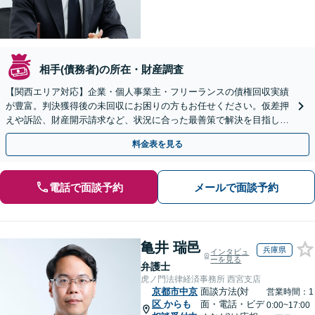
相手(債務者)の所在・財産調査
【関西エリア対応】企業・個人事業主・フリーランスの債権回収実績
が豊富。判決獲得後の未回収にお困りの方もお任せください。仮差押
えや訴訟、財産開示請求など、状況に合った最善策で解決を目指しま
す【夜間面談可】
料金表を見る
電話で面談予約
メールで面談予約
亀井 瑞邑
兵庫県
インタビュ
ーを見る
弁護士
虎ノ門法律経済事務所 西宮支店
京都市中京
面談方法(対
営業時間：1
区
からも
面・電話・ビデ
0:00~17:00