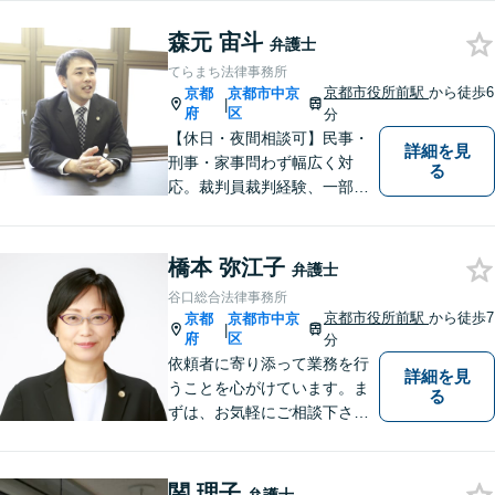
なってしまう前のご相談をお
森元 宙斗
待ちしています。
弁護士
てらまち法律事務所
京都市役所前駅
から徒歩6
京都
京都市中京
|
府
区
分
【休日・夜間相談可】民事・
詳細を見
刑事・家事問わず幅広く対
る
応。裁判員裁判経験、一部無
罪獲得経験有。
橋本 弥江子
弁護士
谷口総合法律事務所
京都市役所前駅
から徒歩7
京都
京都市中京
|
府
区
分
依頼者に寄り添って業務を行
詳細を見
うことを心がけています。ま
る
ずは、お気軽にご相談下さ
い。
関 理子