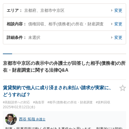
エリア
京都府、京都市中京区
変更
相談内容
債権回収、相手(債務者)の所在・財産調査
変更
詳細条件
未選択
変更
京都市中京区の表示中の弁護士が回答した相手(債務者)の所
在・財産調査に関する法律Q&A
賃貸契約で他人に成り済まされ未払い請求が実家に、
どうすれば？
#高額請求への対応
#偽造罪
#相手(債務者)の所在・財産調査
#賃料回収
2025年02月12日(水)
西谷 拓哉
弁護士
刑事・民事両面で動く必要がある事件かと思います。 刑事的には契約