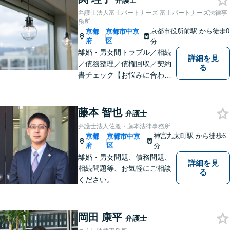
弁護士
弁護士法人富士パートナーズ 富士パートナーズ法律事
務所
京都市役所前駅
から徒歩0
京都
京都市中京
|
府
区
分
離婚・男女間トラブル／相続
詳細を見
／債務整理／債権回収／契約
る
書チェック【お悩みに合わせ
たオーダーメイドの解決策
を】【京都市役所前】
藤本 智也
弁護士
弁護士法人佐渡・藤本法律事務所
神宮丸太町駅
から徒歩6
京都
京都市中京
|
府
区
分
離婚・男女問題、債務問題、
詳細を見
相続問題等、お気軽にご相談
る
ください。
岡田 康平
弁護士