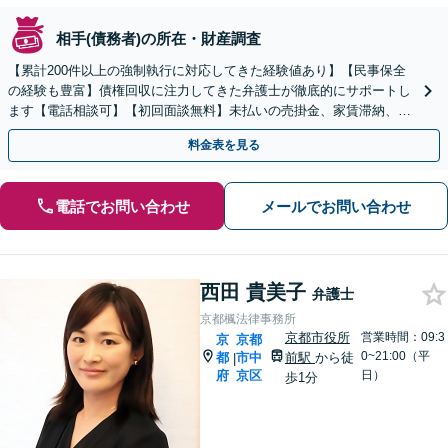
相手(債務者)の所在・財産調査
【累計200件以上の強制執行に対応してきた経験値あり】【民事保全
の経験も豊富】債権回収に注力してきた弁護士が徹底的にサポートし
ます【電話相談可】【初回面談無料】未払いの売掛金、家賃滞納、個
人間のお金の貸し借りなど
料金表を見る
電話でお問い合わせ
メールでお問い合わせ
西田 貴美子
弁護士
京都楓法律事務所
京都市役所
営業時間：09:3
京
京都
0~21:00（平
都
市中
前駅
から徒
|
府
京区
日）
歩1分