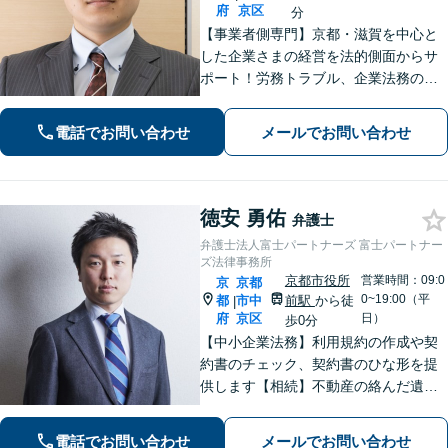
府
京区
分
【事業者側専門】京都・滋賀を中心と
した企業さまの経営を法的側面からサ
ポート！労務トラブル、企業法務のご
相談はお任せください。あらゆる労務
問題への対応を中心に、その他中小企
電話でお問い合わせ
メールでお問い合わせ
業法務について豊富な経験がありま
す。【Web相談可】
徳安 勇佑
弁護士
弁護士法人富士パートナーズ 富士パートナー
ズ法律事務所
京都市役所
営業時間：09:0
京
京都
0~19:00（平
都
市中
前駅
から徒
|
府
京区
日）
歩0分
【中小企業法務】利用規約の作成や契
約書のチェック、契約書のひな形を提
供します【相続】不動産の絡んだ遺産
分割など実績多数！【オーナー側の不
動産トラブル】不動産業者と連携し、
電話でお問い合わせ
メールでお問い合わせ