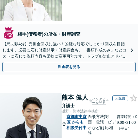
相手(債務者)の所在・財産調査
【烏丸駅4分】売掛金回収に強い！的確な対応でしっかり回収を目指
します。必要に応じ財産開示・財産調査も。「書類作成のみ」などコ
ストに応じて依頼内容も柔軟に変更可能です。トラブル防止アドバイ
ス・顧問契約なども【Web面談可】【初回相談無料】
料金表を見る
熊本 健人
大阪府
インタビュ
ーを見る
弁護士
磯野・熊本法律事務所
京都市中京
面談方法(対
営業時間：0
区
からも
面・電話・ビデ
9:00~21:00
相談受付中
オなど)は応相
（平日）
談