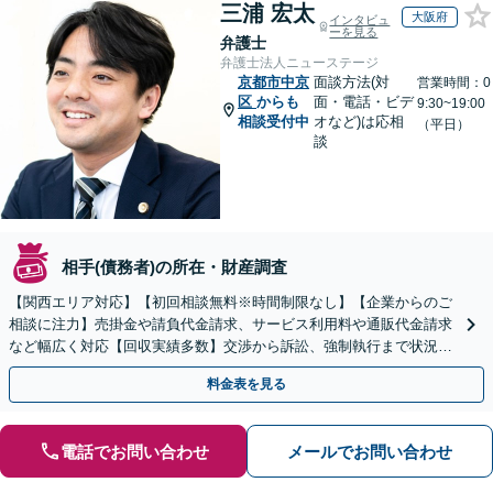
三浦 宏太
大阪府
インタビュ
ーを見る
弁護士
弁護士法人ニューステージ
京都市中京
面談方法(対
営業時間：0
区
からも
面・電話・ビデ
9:30~19:00
相談受付中
オなど)は応相
（平日）
談
相手(債務者)の所在・財産調査
【関西エリア対応】【初回相談無料※時間制限なし】【企業からのご
相談に注力】売掛金や請負代金請求、サービス利用料や通販代金請求
など幅広く対応【回収実績多数】交渉から訴訟、強制執行まで状況に
応じて的確に対応します
料金表を見る
電話でお問い合わせ
メールでお問い合わせ