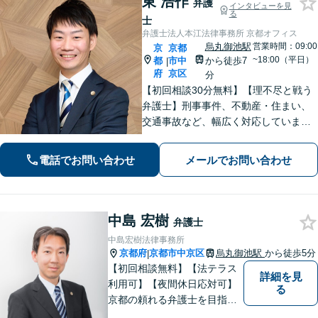
東 浩作
弁護
インタビューを見
る
士
弁護士法人本江法律事務所 京都オフィス
烏丸御池駅
営業時間：09:00
京
京都
~18:00（平日）
都
市中
から徒歩7
|
府
京区
分
【初回相談30分無料】【理不尽と戦う
弁護士】刑事事件、不動産・住まい、
交通事故など、幅広く対応していま
す。困難な事件でも粘り強く立ち向か
い、最善の結果を目指します。お困り
電話でお問い合わせ
メールでお問い合わせ
の場合は、お気軽に弁護士にご相談く
ださい。【電話・メール・WEB相談
可】
中島 宏樹
弁護士
中島宏樹法律事務所
京都府
京都市中京区
烏丸御池駅
から徒歩5分
|
【初回相談無料】【法テラス
詳細を見
利用可】【夜間休日応対可】
る
京都の頼れる弁護士を目指し
ています。目線は低く、志は