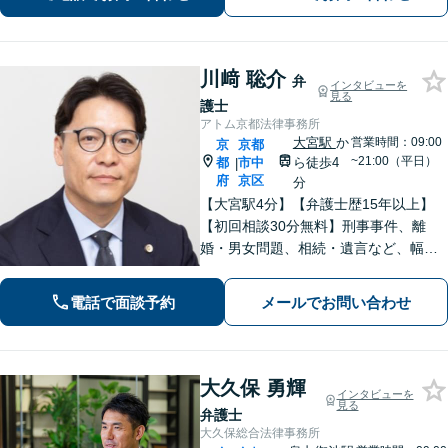
ご希望を汲み取りながら解決を目指し
ます【烏丸御池駅4分】
川﨑 聡介
弁
インタビューを
見る
護士
アトム京都法律事務所
大宮駅
か
営業時間：09:00
京
京都
~21:00（平日）
都
市中
ら徒歩4
|
府
京区
分
【大宮駅4分】【弁護士歴15年以上】
【初回相談30分無料】刑事事件、離
婚・男女問題、相続・遺言など、幅広
く対応しています。現在の置かれてい
る状況やご希望を丁寧にヒアリング
電話で面談予約
メールでお問い合わせ
し、依頼者さまにとって最善の答えを
見つけます。ぜひご相談ください。
大久保 勇輝
インタビューを
見る
弁護士
大久保総合法律事務所