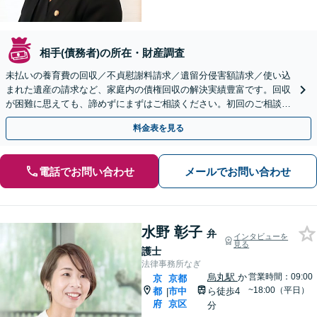
相手(債務者)の所在・財産調査
未払いの養育費の回収／不貞慰謝料請求／遺留分侵害額請求／使い込
まれた遺産の請求など、家庭内の債権回収の解決実績豊富です。回収
が困難に思えても、諦めずにまずはご相談ください。初回のご相談で
回収可能性や費用の見込みを詳しくご説明いたします。
料金表を見る
電話でお問い合わせ
メールでお問い合わせ
水野 彰子
弁
インタビューを
見る
護士
法律事務所なぎ
烏丸駅
か
営業時間：09:00
京
京都
~18:00（平日）
都
市中
ら徒歩4
|
府
京区
分