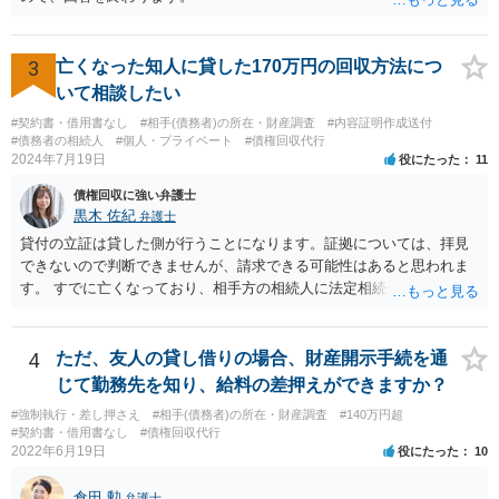
3
亡くなった知人に貸した170万円の回収方法につ
いて相談したい
#契約書・借用書なし
#相手(債務者)の所在・財産調査
#内容証明作成送付
#債務者の相続人
#個人・プライベート
#債権回収代行
2024年7月19日
役にたった
11
債権回収に強い弁護士
黒木 佐紀
弁護士
貸付の立証は貸した側が行うことになります。証拠については、拝見
できないので判断できませんが、請求できる可能性はあると思われま
す。 すでに亡くなっており、相手方の相続人に法定相続分に応じて請
求していくことになりますが、相続人が相続放棄すると請求すること
が難しくなります。 お早めに相続人に請求していくか、それが難しい
場合は、弁護士に相談されるのがよろしいかと思います。
4
ただ、友人の貸し借りの場合、財産開示手続を通
じて勤務先を知り、給料の差押えができますか？
#強制執行・差し押さえ
#相手(債務者)の所在・財産調査
#140万円超
#契約書・借用書なし
#債権回収代行
2022年6月19日
役にたった
10
倉田 勲
弁護士