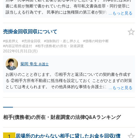
書に名前が無断で書かれていた件は、有印私文書偽造罪・同行使罪に
該当しえる行為です。 民事的には無権限の第三者が契約を代わりにし
ているということで、契約の無効等の確認を求めていく必要がありま
す。この時、刑事事件として動いていることも考慮される可能性があ
ります。 そのため、早めに依頼も視野に弁護士への相談をされた方が
売掛金回収回収について
よいでしょう。
#仮差押え
#売掛金回収
#強制執行・差し押さえ
#債権の時効中断
#内容証明作成送付
#相手(債務者)の所在・財産調査
2022年01月31日(月)
菊岡 隼生
弁護士
お困りのことと存じます。 ①相手方と返済についての契約書を作成す
る ②相手方所有不動産に抵当権を設定しておく ことがひとまずの対策
としては考えられます。 その他具体的な事情を弁護士に資料持参のう
えでご相談されるのがよいかと存じます。
相手(債務者)の所在・財産調査の法律Q&Aランキング
1
居場所のわからない相手に貸したお金を回収(債