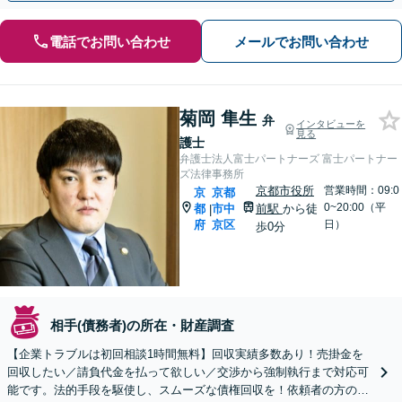
電話でお問い合わせ
メールでお問い合わせ
菊岡 隼生
弁
インタビューを
見る
護士
弁護士法人富士パートナーズ 富士パートナー
ズ法律事務所
京都市役所
営業時間：09:0
京
京都
0~20:00（平
都
市中
前駅
から徒
|
府
京区
日）
歩0分
相手(債務者)の所在・財産調査
【企業トラブルは初回相談1時間無料】回収実績多数あり！売掛金を
回収したい／請負代金を払って欲しい／交渉から強制執行まで対応可
能です。法的手段を駆使し、スムーズな債権回収を！依頼者の方の利