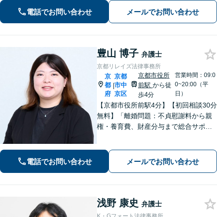
に対応しています【丸太町駅5分】
電話でお問い合わせ
メールでお問い合わせ
豊山 博子
弁護士
京都リレイズ法律事務所
京都市役所
営業時間：09:0
京
京都
0~20:00（平
都
市中
前駅
から徒
|
府
京区
日）
歩4分
【京都市役所前駅4分】【初回相談30分
無料】「離婚問題：不貞慰謝料から親
権・養育費、財産分与まで総合サポー
ト」「法人破産：会社の状況に応じた
最適な手続きをご提案」おひとりで抱
えて諦める前に、まずはあなたのご希
電話でお問い合わせ
メールでお問い合わせ
望をお聞かせください【休日・夜間相
談可】
浅野 康史
弁護士
K・Gフォート法律事務所