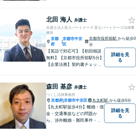
高くをモットーに豊富な知識
と経験であなたの声を形にし
北田 海人
ます。
弁護士
弁護士法人富士パートナーズ 富士パートナーズ法律事
務所
京都市役所前駅
から徒歩0
京都
京都市中京
|
府
区
分
【英語で対応可】【初回相談
詳細を見
無料】【京都市役所前駅5分】
る
【企業法務】契約書チェッ
ク、事業承継（親族内・他社
のいずれも。）、株主総会指
導、フリーランス・スタート
森田 基彦
弁護士
アップ支援など、幅広いご相
つくし法律事務所
談に対応【税務訴訟】税務調
京都府
京都市中京区
丸太町駅
から徒歩5分
|
査対応、タックスプランニン
【丸太町駅徒歩4分】離婚・借
詳細を見
グなど。
金・交通事故などの問題か
る
ら、渉外離婚・難民事件・医
療事故などの特殊な事案もご
相談ください。問題が大きく