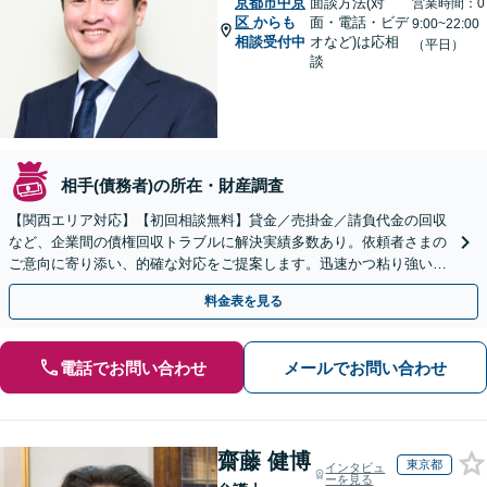
京都市中京
面談方法(対
営業時間：0
区
からも
面・電話・ビデ
9:00~22:00
相談受付中
オなど)は応相
（平日）
談
相手(債務者)の所在・財産調査
【関西エリア対応】【初回相談無料】貸金／売掛金／請負代金の回収
など、企業間の債権回収トラブルに解決実績多数あり。依頼者さまの
ご意向に寄り添い、的確な対応をご提案します。迅速かつ粘り強い交
渉で、少しでも回収できるよう尽力します【土日祝対応可】
料金表を見る
電話でお問い合わせ
メールでお問い合わせ
齋藤 健博
東京都
インタビュ
ーを見る