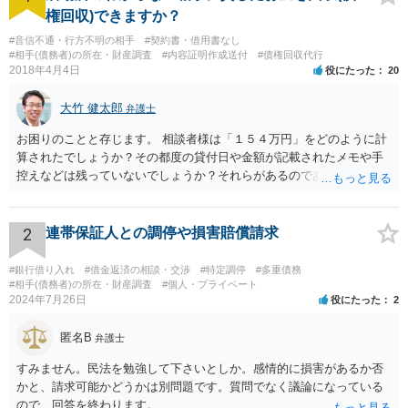
権回収)できますか？
#音信不通・行方不明の相手
#契約書・借用書なし
#相手(債務者)の所在・財産調査
#内容証明作成送付
#債権回収代行
2018年4月4日
役にたった
20
大竹 健太郎
弁護士
お困りのことと存じます。 相談者様は「１５４万円」をどのように計
算されたでしょうか？その都度の貸付日や金額が記載されたメモや手
控えなどは残っていないでしょうか？それらがあるのであればメール
と共に証拠として用いることが可能です。メールについては内容次第
です。 彼の住所については住民票上の住所であれば調査することは可
能です。 弁護士に依頼した際の費用にいては現在弁護士費用が自由化
2
連帯保証人との調停や損害賠償請求
されており法律事務所によって異なりますので、あくまで目安となり
ますが、交渉を依頼すると①着手金が請求額×8％or10万円の高い方、
#銀行借り入れ
#借金返済の相談・交渉
#特定調停
#多重債務
②成功報酬が16％、③実費というところでしょうか。法律事務所によ
#相手(債務者)の所在・財産調査
#個人・プライベート
2024年7月26日
役にたった
2
っては別途日当を請求するところもあると思います。 勝訴の見込みや
回収の見込み、私にご依頼いただいた場合の費用については、詳細を
匿名B
お伺いできればお伝えさせていただきますので、宜しければ、個別に
弁護士
ご連絡頂けますと幸いです。 宜しくお願い致します。
すみません。民法を勉強して下さいとしか。感情的に損害があるか否
かと、請求可能かどうかは別問題です。質問でなく議論になっている
ので、回答を終わります。