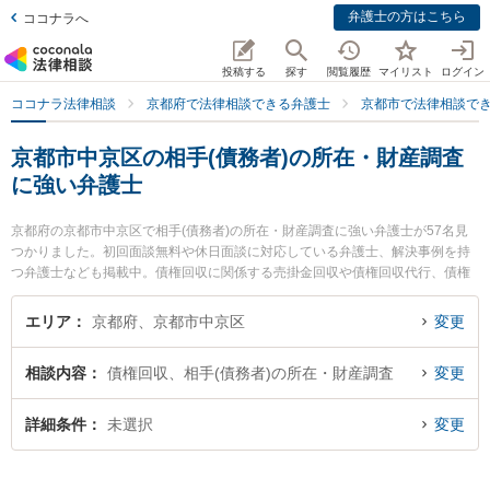
弁護士の方はこちら
ココナラへ
投稿する
探す
閲覧履歴
マイリスト
ログイン
ココナラ法律相談
京都府で法律相談できる弁護士
京都市で法律相談で
京都市中京区の相手(債務者)の所在・財産調査
に強い弁護士
京都府の京都市中京区で相手(債務者)の所在・財産調査に強い弁護士が57名見
つかりました。初回面談無料や休日面談に対応している弁護士、解決事例を持
つ弁護士なども掲載中。債権回収に関係する売掛金回収や債権回収代行、債権
の時効中断等の細かな分野での絞り込み検索もでき便利です。特に弁護士法人
富士パートナーズ 富士パートナーズ法律事務所の藤井 哲也弁護士や弁護士法人
エリア
京都府、京都市中京区
変更
富士パートナーズ 富士パートナーズ法律事務所の菊岡 隼生弁護士、あわの法律
事務所の粟野 浩之弁護士のプロフィール情報や弁護士費用、強みなどが注目さ
相談内容
債権回収、相手(債務者)の所在・財産調査
変更
れています。『京都市中京区で土日や夜間に発生した相手(債務者)の所在・財産
調査のトラブルを今すぐに弁護士に相談したい』『相手(債務者)の所在・財産調
査のトラブル解決の実績豊富な近くの弁護士を検索したい』『初回相談無料で
詳細条件
未選択
変更
相手(債務者)の所在・財産調査を法律相談できる京都市中京区内の弁護士に相談
予約したい』などでお困りの相談者さんにおすすめです。