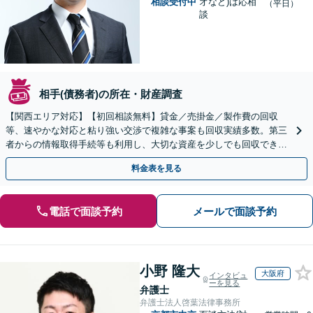
相談受付中
オなど)は応相
（平日）
談
相手(債務者)の所在・財産調査
【関西エリア対応】【初回相談無料】貸金／売掛金／製作費の回収
等、速やかな対応と粘り強い交渉で複雑な事案も回収実績多数。第三
者からの情報取得手続等も利用し、大切な資産を少しでも回収できる
よう尽力します【フリーランス・個人事業主のご相談も対応】
料金表を見る
電話で面談予約
メールで面談予約
小野 隆大
大阪府
インタビュ
ーを見る
弁護士
弁護士法人啓葉法律事務所