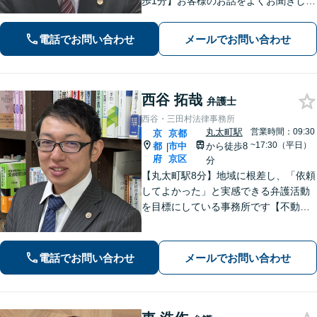
歩1分】お客様のお話をよくお聞きし
て、適切な法的助言ができるよう努め
ます。最高の法律サービスを提供する
電話でお問い合わせ
メールでお問い合わせ
ために日々研鑽もしています。親切丁
寧にご対応いたしますので、一度ご相
談ください。
西谷 拓哉
弁護士
西谷・三田村法律事務所
丸太町駅
営業時間：09:30
京
京都
~17:30（平日）
都
市中
から徒歩8
|
府
京区
分
【丸太町駅8分】地域に根差し、「依頼
してよかった」と実感できる弁護活動
を目標にしている事務所です【不動
産・住まい】宅地建物取引士の試験に
合格、不動産分野の取扱実績あり【相
続・遺言】相談者さまに寄り添い、円
電話でお問い合わせ
メールでお問い合わせ
滑な相続を目指します