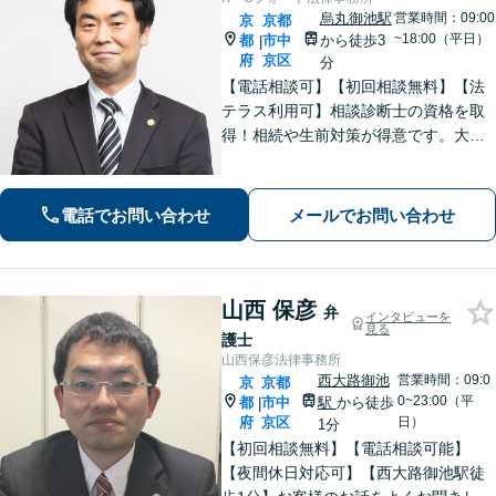
烏丸御池駅
営業時間：09:00
京
京都
~18:00（平日）
都
市中
から徒歩3
|
府
京区
分
【電話相談可】【初回相談無料】【法
テラス利用可】相談診断士の資格を取
得！相続や生前対策が得意です。大阪
府出身で関西エリアで温かみのあるサ
ポートを心がける｜弁護士同士の意見
交換で最良なリーガルサービスを【夜
電話でお問い合わせ
メールでお問い合わせ
間・休日面談可】【完全個室】【丸太
町駅6分】
山西 保彦
弁
インタビューを
見る
護士
山西保彦法律事務所
西大路御池
営業時間：09:0
京
京都
0~23:00（平
都
市中
駅
から徒歩
|
府
京区
日）
1分
【初回相談無料】【電話相談可能】
【夜間休日対応可】【西大路御池駅徒