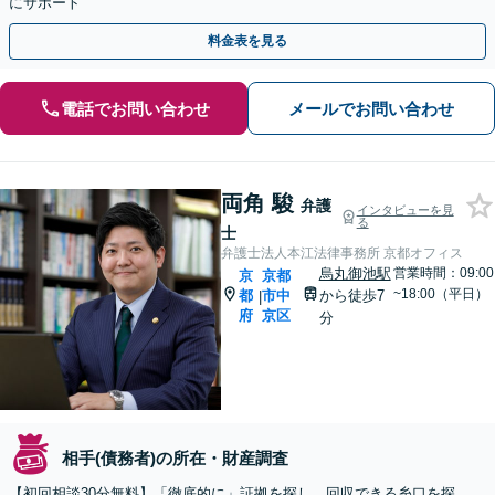
にサポート
料金表を見る
電話でお問い合わせ
メールでお問い合わせ
両角 駿
弁護
インタビューを見
る
士
弁護士法人本江法律事務所 京都オフィス
烏丸御池駅
営業時間：09:00
京
京都
~18:00（平日）
都
市中
から徒歩7
|
府
京区
分
相手(債務者)の所在・財産調査
【初回相談30分無料】「徹底的に」証拠を探し、回収できる糸口を探