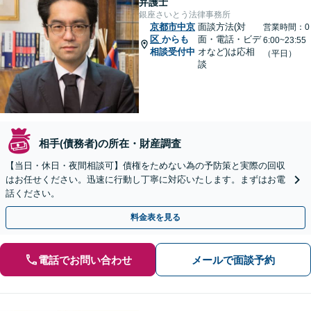
弁護士
銀座さいとう法律事務所
京都市中京
面談方法(対
営業時間：0
区
からも
面・電話・ビデ
6:00~23:55
相談受付中
オなど)は応相
（平日）
談
相手(債務者)の所在・財産調査
【当日・休日・夜間相談可】債権をためない為の予防策と実際の回収
はお任せください。迅速に行動し丁寧に対応いたします。まずはお電
話ください。
料金表を見る
電話でお問い合わせ
メールで面談予約