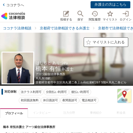
弁護士の方はこちら
ココナラへ
投稿する
探す
閲覧履歴
マイリスト
ログイン
ココナラ法律相談
京都府で法律相談できる弁護士
京都市で法律相談で
マイリストに入れる
はしもと ありつね
橋本 有恒
弁護士
アーツ綜合法律事務所
烏丸御池駅
京都府
京都市中京区烏丸通二条上ル蒔絵屋町267 5階A 烏丸二条ビル
対応体制
法テラス利用可
分割払い利用可
後払い利用可
初回面談無料
休日面談可
夜間面談可
電話相談可
インタビュー
注力分野
事例紹介
料金表
プロフィール
橋本 有恒弁護士 アーツ綜合法律事務所