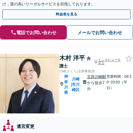
け，質の高いリーガルサービスを目指しております。
料金表を見る
電話でお問い合わせ
メールでお問い合わせ
木村 洋平
弁
インタビューを
見る
護士
川崎さくら法律事務所
神
京急川崎駅
営業時間：08:3
川崎
奈
0~20:00（平
から徒歩7
市川
|
川
日）
分
崎区
県
遺言変更