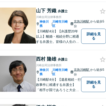
よう心掛けております。交通
事故／相続／離婚／労働／債
山下 芳織
弁護士
務整理／刑事事件／企業法務
川崎合同法律事務所
など、幅広く対応。【当日／
京急川崎駅
から徒歩5
神奈川
川崎市川崎
|
夜間／休日対応可能】お気軽
県
区
分
にご相談下さい。
【川崎駅4分】【弁護歴20年
詳細を見
以上】離婚・相続分野に精通
る
する弁護士。皆様の人生の大
事な局面に立ち会う責任を感
じながら、日々納得の解決に
導けるよう尽力しています。
西村 隆雄
弁護士
ご希望やご不安な点はお気軽
川崎合同法律事務所
にご相談ください。【初回無
京急川崎駅
から徒歩5
神奈川
川崎市川崎
|
料相談】
県
区
分
【川崎駅4分】【遺産相続・行
詳細を見
政事件に精通する弁護士】
る
「相手が国であろうと大企業
であろうと、ひるくことな
く、事実に基づいて主張して
いく」ことがモットーです。