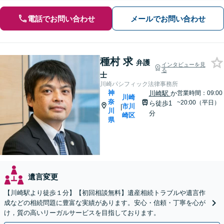
電話でお問い合わせ
メールでお問い合わせ
種村 求
弁護
インタビューを見
る
士
川崎パシフィック法律事務所
神
川崎駅
か
営業時間：09:00
川崎
奈
~20:00（平日）
ら徒歩1
市川
|
川
分
崎区
県
遺言変更
【川崎駅より徒歩１分】【初回相談無料】遺産相続トラブルや遺言作
成などの相続問題に豊富な実績があります。安心・信頼・丁寧を心が
け，質の高いリーガルサービスを目指しております。