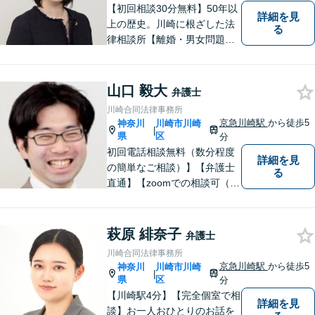
【初回相談30分無料】50年以
詳細を見
上の歴史。川崎に根ざした法
る
律相談所【離婚・男女問題】
相談300件以上の豊富な経験
で培った的確なアドバイス
【京急川崎駅4分】【休日面談
山口 毅大
弁護士
可】
川崎合同法律事務所
京急川崎駅
から徒歩5
神奈川
川崎市川崎
|
県
区
分
初回電話相談無料（数分程度
詳細を見
の簡単なご相談）】【弁護士
る
直通】【zoomでの相談可（有
料）】【夜間，休日，年末年
始相談可】市民に寄り添った
「街医者」のような弁護士
萩原 緋奈子
弁護士
川崎合同法律事務所
京急川崎駅
から徒歩5
神奈川
川崎市川崎
|
県
区
分
【川崎駅4分】【完全個室で相
詳細を見
談】お一人おひとりのお話を