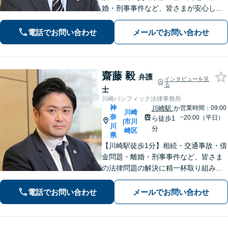
婚・刑事事件など、皆さまが安心して
暮らせるように問題解決に尽力しま
す。【地元密着】クチコミ・リピータ
電話でお問い合わせ
メールでお問い合わせ
ーの方も多数。「こんなことで」と思
わずにお気軽にお問い合わせ下さい。
齋藤 毅
弁護
インタビューを見
る
士
川崎パシフィック法律事務所
神
川崎駅
か
営業時間：09:00
川崎
奈
~20:00（平日）
ら徒歩1
市川
|
川
分
崎区
県
【川崎駅徒歩1分】相続・交通事故・借
金問題・離婚・刑事事件など、皆さま
の法律問題の解決に精一杯取り組みま
す。持ち前のバイタリティとフットワ
ークの軽さに自信あり。費用の負担を
電話でお問い合わせ
メールでお問い合わせ
最小限にするよう努めています。【地
元密着】クチコミ・リピーター多数。