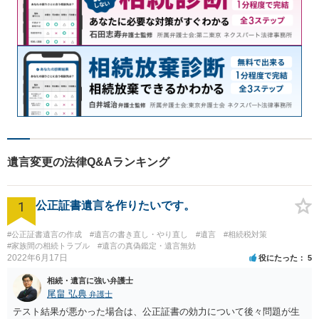
遺言変更の法律Q&Aランキング
1
公正証書遺言を作りたいです。
#公正証書遺言の作成
#遺言の書き直し・やり直し
#遺言
#相続税対策
#家族間の相続トラブル
#遺言の真偽鑑定・遺言無効
2022年6月17日
役にたった
5
相続・遺言に強い弁護士
尾畠 弘典
弁護士
テスト結果が悪かった場合は、公正証書の効力について後々問題が生