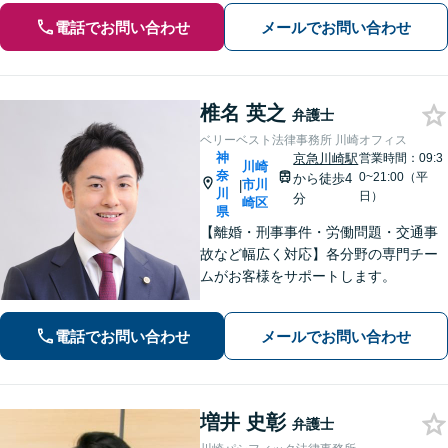
電話でお問い合わせ
メールでお問い合わせ
椎名 英之
弁護士
ベリーベスト法律事務所 川崎オフィス
神
京急川崎駅
営業時間：09:3
川崎
奈
0~21:00（平
から徒歩4
市川
|
川
日）
分
崎区
県
【離婚・刑事事件・労働問題・交通事
故など幅広く対応】各分野の専門チー
ムがお客様をサポートします。
電話でお問い合わせ
メールでお問い合わせ
増井 史彰
弁護士