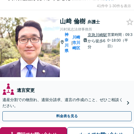
41件中 1-30件を表示
山﨑 倫樹
弁護士
川村篤志法律事務所
神
京急川崎駅
営業時間：09:3
川崎
奈
0~18:00（平
から徒歩6
市川
|
川
日）
分
崎区
県
遺言変更
遺産分割での物別れ、遺留分請求、遺言の作成のこと、ぜひご相談く
ださい。
料金表を見る