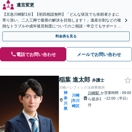
遺言変更
【京急川崎駅1分】【初回相談無料】「どんな状況でも依頼者さまに
寄り添い、二人三脚で最善の解決を目指します！」遺産分割などの複
雑なトラブルや成年後見制度についてのご相談・申立てもサポート。
一人で抱え込まず、まずはお話をお聞かせください
料金表を見る
電話でお問い合わせ
メールでお問い合わせ
稲葉 進太郎
弁護士
川崎パシフィック法律事務所
神
川崎駅
か
営業時間：09:00
川崎
奈
~22:00（平日）
ら徒歩1
市川
|
川
分
崎区
県