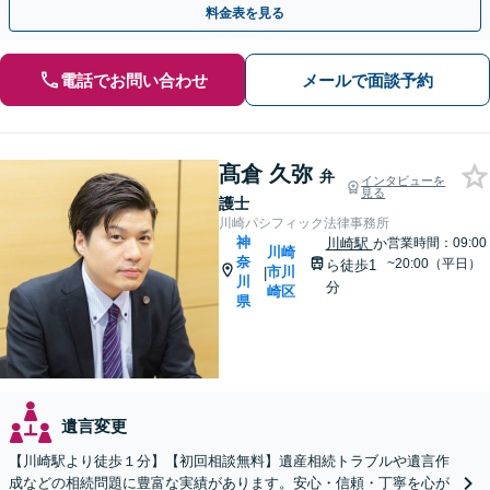
料金表を見る
電話でお問い合わせ
メールで面談予約
髙倉 久弥
弁
インタビューを
見る
護士
川崎パシフィック法律事務所
神
川崎駅
か
営業時間：09:00
川崎
奈
~20:00（平日）
ら徒歩1
市川
|
川
分
崎区
県
遺言変更
【川崎駅より徒歩１分】【初回相談無料】遺産相続トラブルや遺言作
成などの相続問題に豊富な実績があります。安心・信頼・丁寧を心が