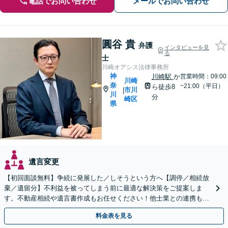
電話でお問い合わせ
メールでお問い合わせ
圓谷 貴
弁護
インタビューを見
る
士
川崎オアシス法律事務所
神
川崎駅
か
営業時間：09:00
川崎
奈
~21:00（平日）
ら徒歩8
市川
|
川
分
崎区
県
遺言変更
【初回面談無料】争続に発展した／しそうという方へ【調停／相続放
棄／遺留分】不利益を被ってしまう前に最適な解決策をご提案しま
す。不動産相続や遺言書作成もお任せください！他士業との連携も可
能
料金表を見る