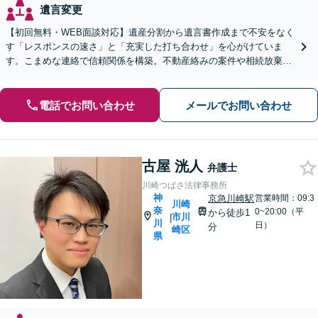
遺言変更
【初回無料・WEB面談対応】遺産分割から遺言書作成まで不安をなく
す「レスポンスの速さ」と「充実した打ち合わせ」を心がけていま
す。こまめな連絡で信頼関係を構築。不動産絡みの案件や相続放棄
も、好アクセスの当事務所へ安心してお任せください。
電話でお問い合わせ
メールでお問い合わせ
古屋 洸人
弁護士
川崎つばさ法律事務所
神
京急川崎駅
営業時間：09:3
川崎
奈
0~20:00（平
から徒歩1
市川
|
川
日）
分
崎区
県