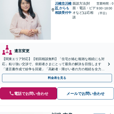
川崎市川崎
面談方法(対
営業時間：0
区
からも
面・電話・ビデ
9:00~18:00
相談受付中
オなど)は応相
（平日）
談
遺言変更
【関東エリア対応】【初回相談無料】「住宅が絡む複雑な相続にも対
応」粘り強い交渉で、依頼者さまにとって最良の解決を目指します
「遺言書作成で紛争を回避」「高齢者・障がい者の方の相続を全力サ
ポート」【全国出張】【完全個室制】【バリアフリー対応】
料金表を見る
電話でお問い合わせ
メールでお問い合わせ