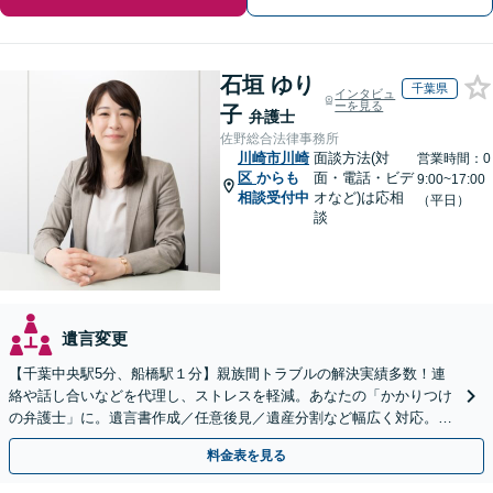
石垣 ゆり
千葉県
インタビュ
ーを見る
子
弁護士
佐野総合法律事務所
川崎市川崎
面談方法(対
営業時間：0
区
からも
面・電話・ビデ
9:00~17:00
相談受付中
オなど)は応相
（平日）
談
遺言変更
【千葉中央駅5分、船橋駅１分】親族間トラブルの解決実績多数！連
絡や話し合いなどを代理し、ストレスを軽減。あなたの「かかりつけ
の弁護士」に。遺言書作成／任意後見／遺産分割など幅広く対応。お
気軽にご相談ください！【初回来所相談30分無料】
料金表を見る