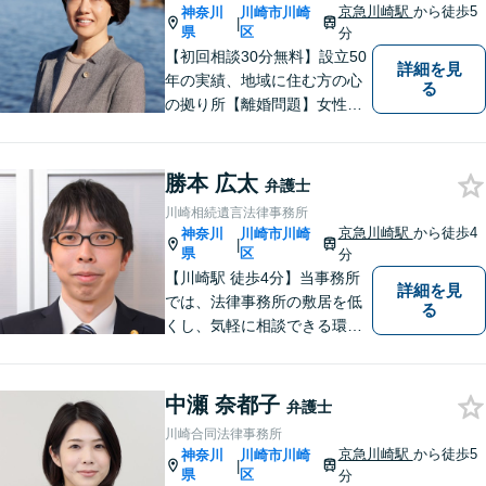
京急川崎駅
から徒歩5
神奈川
川崎市川崎
|
県
区
分
【初回相談30分無料】設立50
詳細を見
年の実績、地域に住む方の心
る
の拠り所【離婚問題】女性弁
護士6名在籍 相談件数300件
以上の経験値に基づくアドバ
イスを【労働問題】労働者側
勝本 広太
弁護士
に特化 精神的なケアも視野
川崎相続遺言法律事務所
に入れて、真摯に対応します
京急川崎駅
から徒歩4
神奈川
川崎市川崎
|
【京急川崎駅4分】【休日面談
県
区
分
OK】
【川崎駅 徒歩4分】当事務所
詳細を見
では、法律事務所の敷居を低
る
くし、気軽に相談できる環境
を整えたアットホームな事務
所となるよう努めています。
どうぞお気軽にご相談くださ
中瀬 奈都子
弁護士
い。
川崎合同法律事務所
京急川崎駅
から徒歩5
神奈川
川崎市川崎
|
県
区
分