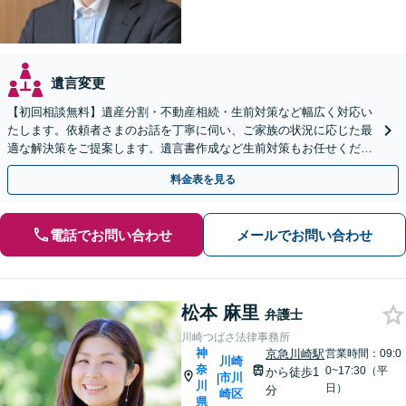
遺言変更
【初回相談無料】遺産分割・不動産相続・生前対策など幅広く対応い
たします。依頼者さまのお話を丁寧に伺い、ご家族の状況に応じた最
適な解決策をご提案します。遺言書作成など生前対策もお任せくださ
い【川崎駅8分】【Web面談OK】
料金表を見る
電話でお問い合わせ
メールでお問い合わせ
松本 麻里
弁護士
川崎つばさ法律事務所
神
京急川崎駅
営業時間：09:0
川崎
奈
0~17:30（平
から徒歩1
市川
|
川
日）
分
崎区
県