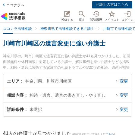
弁護士の方はこちら
ココナラへ
投稿する
探す
閲覧履歴
マイリスト
ログイン
ココナラ法律相談
神奈川県で法律相談できる弁護士
川崎市で法律相談
川崎市川崎区の遺言変更に強い弁護士
神奈川県の川崎市川崎区で遺言変更に強い弁護士が41名見つかりました。初回
面談無料や休日面談に対応している弁護士、解決事例を持つ弁護士なども掲載
中。相続・遺言に関係する家族間の相続トラブルや認知症の相続、遺産分割等
の細かな分野での絞り込み検索もでき便利です。特に川村篤志法律事務所の山
﨑 倫樹弁護士や川崎オアシス法律事務所の圓谷 貴弁護士、川崎パシフィック法
エリア
神奈川県、川崎市川崎区
変更
律事務所の種村 求弁護士のプロフィール情報や弁護士費用、強みなどが注目さ
れています。『川崎市川崎区で土日や夜間に発生した遺言変更のトラブルを今
相談内容
相続・遺言、遺言の書き直し・やり直し
変更
すぐに弁護士に相談したい』『遺言変更のトラブル解決の実績豊富な近くの弁
護士を検索したい』『初回相談無料で遺言変更を法律相談できる川崎市川崎区
内の弁護士に相談予約したい』などでお困りの相談者さんにおすすめです。
詳細条件
未選択
変更
41
人の弁護士が見つかりました
(検索結果について詳しくは
こちら
)