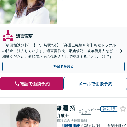
遺言変更
【初回相談無料】【JR川崎駅2分】【弁護士経験10年】相続トラブル
の防止に注力しています。遺言書作成、家族信託、成年後見人などご
相談ください。依頼者さまの代理人として交渉することも可能です
【土日祝対応可】
料金表を見る
電話で面談予約
メールで面談予約
細淵 拓
神奈川県
インタビュー
を見る
弁護士
横浜綜合法律事務所
川崎市川崎
面談方法(対
営業時間：0