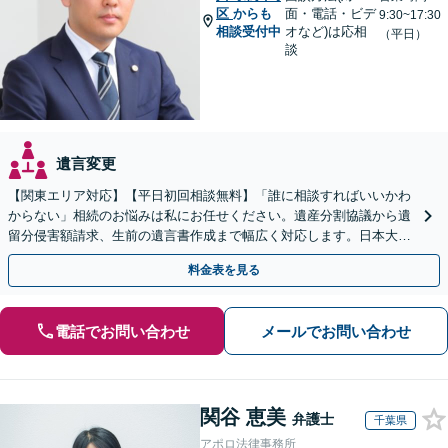
区
からも
面・電話・ビデ
9:30~17:30
相談受付中
オなど)は応相
（平日）
談
遺言変更
【関東エリア対応】【平日初回相談無料】「誰に相談すればいいかわ
からない」相続のお悩みは私にお任せください。遺産分割協議から遺
留分侵害額請求、生前の遺言書作成まで幅広く対応します。日本大通
り駅直結でアクセス良好。
料金表を見る
電話でお問い合わせ
メールでお問い合わせ
関谷 恵美
弁護士
千葉県
アポロ法律事務所