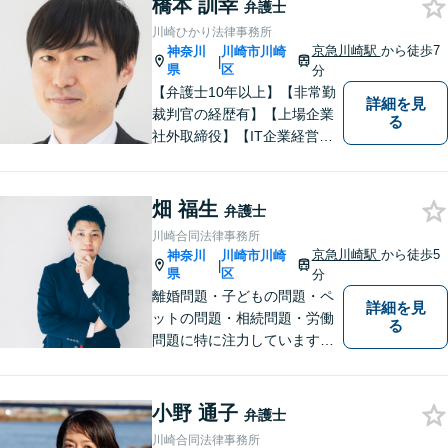
橋本 訓幸
弁護士
どんな事案でも、依頼者様の
川崎ひかり法律事務所
状況をしっかり把握し、ご希
京急川崎駅
から徒歩7
神奈川
川崎市川崎
|
望される解決へと尽力しま
県
区
分
す。
【弁護士10年以上】【非常勤
詳細を見
裁判官の経歴有】【上場企業
る
社外取締役】【IT企業経営】
相続問題は、不動産関連のト
ラブルの解決実績が豊富！離
婚問題は、財産分与や慰謝料
畑 福生
弁護士
請求に強みあり。そのほか、
川崎合同法律事務所
交通事故・借金・企業法務に
京急川崎駅
から徒歩5
神奈川
川崎市川崎
|
も幅広く対応【当日・休日・
県
区
分
夜間相談可】
離婚問題・子どもの問題・ペ
詳細を見
ットの問題・相続問題・労働
る
問題に特に注力しています。
お困りの際、お気軽にご相談
ください。
小野 通子
弁護士
川崎合同法律事務所