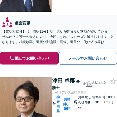
遺言変更
【電話相談可】【川崎駅11分】話し合いが進まない状態が続いていま
せんか？弁護士の介入により、冷静になれ、スムーズに解決しやすく
なります。相続放棄、遺産分割協議・調停、遺留分、使い込み等おま
かせください。不動産業者と連携可【休日・夜間相談可】
電話でお問い合わせ
メールでお問い合わせ
津田 卓椰
弁
インタビューを
見る
護士
川崎オアシス法律事務所
神
川崎駅
か
営業時間：09:30
川崎
奈
~20:00（平日）
ら徒歩8
市川
|
川
分
崎区
県