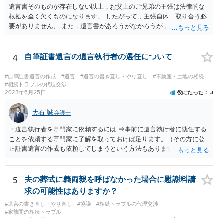
遺言書そのものが存在しない以上，お父上のご兄弟の主張は法律的な
根拠を全く欠くものになります。 したがって，主張自体，取り合う必
要がありません。 また，遺言書があろうがなかろうが，お父上のご兄
弟と面会しなければならない義務はもともとありません。 峰岸先生の
ご回答にもありますが， 代理人弁護士をたてて，その弁護士から相手
方に対して， ・相続に関する主張は法的根拠がなく，一切応じないこ
4
自筆証書遺言の遺言執行者の選任について
と ・今後一切の連絡をしてこないでほしいこと ・連絡を継続してくる
ようであれば警察への通報や法的措置も辞さないこと などを記載した
#自筆証書遺言の作成
#遺言
#遺言の書き直し・やり直し
#不動産・土地の相続
書面を発送してもらうことがよろしいように思います。
#相続トラブルの代理交渉
2023年6月25日
役にたった
3
大石 誠
弁護士
・遺言執行者を専門家に依頼するには ⇒事前に遺言執行者に就任する
ことを依頼する専門家に了解を取っておけば足ります。（その方に公
正証書遺言の作成も依頼してしまうという方法もあります） 事前に了
解を取るだけであれば、契約は不要ですし、契約料を払う必要もあり
ません。 遺言執行者に就任し、遺言執行が完了したときの報酬だけ、
弁護士費用としてかかります。 ・亡くなった際に、法務局に預けた自
5
夫の葬式に義両親を呼ばなかった場合に慰謝料請
筆証書遺言の存在を親族がなかったものにされる可能性 ⇒自筆の遺言
求の可能性はありますか？
書を法務局に保管した場合、死亡後、法務局に遺言書の有無を照会す
#遺言の書き直し・やり直し
#協議
#相続トラブルの代理交渉
ることになりますので、「法務局に預けた自筆証書遺言の存在を親族
#家族間の相続トラブル
がなかったもの」にすることはできません。 存在をなかったものにす