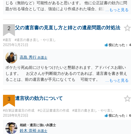
じる（無効など）可能性があると思います。 他に公正証書の効力に問
題が出る場合としては、強迫により作成された場合、錯誤（勘違い）
の場合などがあります。 遺言の対象となる財産の多寡などにもよりま
すが、弁護士に作成を依頼する場合は、１０～数十万円程度になるケ
ースが多いと思います。 報酬体系は、弁護士ごとに異なりますので一
2
父の遺言書の見直し方と姉との遺産問題の対処法
律の基準はありません。
#遺言
#遺言の書き直し・やり直し
2025年1月21日
役にたった
4
高島 秀行
弁護士
ボケたり死ぬ前にけりをつけたいと懇願されます、アドバイスお願い
します。 お父さんが判断能力があるのであれば、遺言書を書き替え
ることは、前の遺言書が手元になくても 可能です。 将来遺言の効
力が争われますから、医師にお父さんが判断能力があるかどうか検査
してもらって 診断書を取得して、公証役場へ行って公正証書遺言を
作成するのがよいと思います。 将来争われることが見込まれること
3
遺言状の効力について
から、弁護士に依頼して手続きを進めた方がよいと思います。
#自筆証書遺言の作成
#公正証書遺言の作成
#遺言の書き直し・やり直し
2018年8月23日
役にたった
6
相続・遺言に強い弁護士
鈴木 崇裕
弁護士