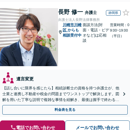
長野 修一
弁護士
静岡県
弁護士法人長野法律事務所
川崎市川崎
面談方法(対
営業時間：0
区
からも
面・電話・ビデ
9:00~19:00
相談受付中
オなど)は応相
（平日）
談
遺言変更
【話し合いに限界を感じたら】相続診断士の資格を持つ弁護士が、他
士業と連携し不動産や税金の問題までワンストップで解決します。図
解を用いた丁寧な説明で複雑な事情を紐解き、最後は握手で終わる円
満な解決へ導きます。【東海エリア・神奈川県対応】
料金表を見る
電話でお問い合わせ
メールでお問い合わせ