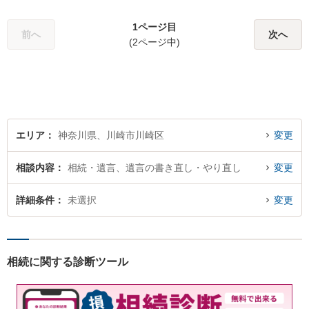
を扱ってきました。また、破
産管財人や成年後見人等、裁
1ページ目
前へ
次へ
判所から依頼を受ける事件も
(2ページ中)
多数経験しています。1人で悩
まずに、是非ご相談くださ
い。
エリア
神奈川県、川崎市川崎区
変更
相談内容
相続・遺言、遺言の書き直し・やり直し
変更
詳細条件
未選択
変更
相続に関する診断ツール