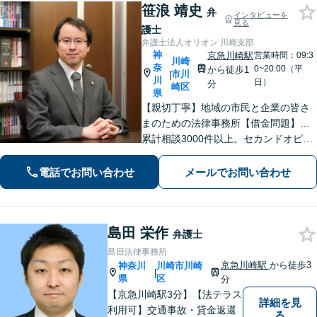
笹浪 靖史
弁
インタビューを
見る
護士
弁護士法人オリオン 川崎支部
神
京急川崎駅
営業時間：09:3
川崎
奈
0~20:00（平
から徒歩1
市川
|
川
日）
分
崎区
県
【親切丁寧】地域の市民と企業の皆さ
まのための法律事務所【借金問題】…
累計相談3000件以上。セカンドオピニ
オンもお任せ！【交通事故】…示談金
額の無料診断サービスあり！ご相談は
電話でお問い合わせ
メールでお問い合わせ
何度でも無料です。【夜間・土日面
談】【京急川崎駅1分】
島田 栄作
弁護士
島田法律事務所
京急川崎駅
から徒歩3
神奈川
川崎市川崎
|
県
区
分
【京急川崎駅3分】【法テラス
詳細を見
利用可】交通事故・貸金返還
る