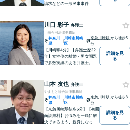
請求などの一般民事事件、離
婚事件・遺産分割事件等の家
事事件、任意整理・破産・個
人再生などの債務整理事件、
川口 彩子
弁護士
さらには刑事事件等幅広い分
川崎合同法律事務所
野を取り扱っております。お
京急川崎駅
から徒歩5
神奈川
川崎市川崎
|
気軽にご相談ください【休
県
区
分
日・夜間相談可】
【川崎駅4分】【弁護士歴22
詳細を見
年】女性側の離婚・男女問題
る
で多数実績のある弁護士。画
一的な対応ではなく、お一人
お一人の人生を背負っている
自覚を持ち、ご一緒に解決へ
山本 友也
弁護士
の 道を考えてまいります。ま
やまもと総合法律事務所
ずはお気軽にご相談くださ
京急川崎駅
から徒歩8
神奈川
川崎市川崎
|
い！【子連れ相談OK】
県
区
分
【京急川崎駅徒歩6分】【初回
詳細を見
面談無料】お悩みを一緒に解
る
決できるよう、親身になっ
て、丁寧にご対応させて頂く