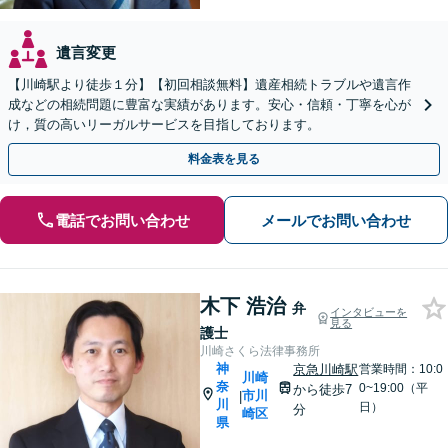
遺言変更
【川崎駅より徒歩１分】【初回相談無料】遺産相続トラブルや遺言作
成などの相続問題に豊富な実績があります。安心・信頼・丁寧を心が
け，質の高いリーガルサービスを目指しております。
料金表を見る
電話でお問い合わせ
メールでお問い合わせ
木下 浩治
弁
インタビューを
見る
護士
川崎さくら法律事務所
神
京急川崎駅
営業時間：10:0
川崎
奈
0~19:00（平
から徒歩7
市川
|
川
日）
分
崎区
県