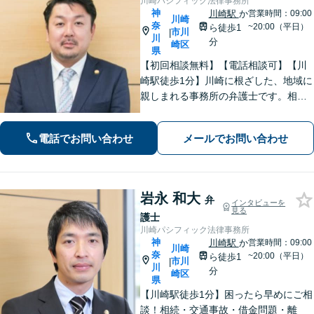
川崎パシフィック法律事務所
神
川崎駅
か
営業時間：09:00
川崎
奈
~20:00（平日）
ら徒歩1
市川
|
川
分
崎区
県
【初回相談無料】【電話相談可】【川
崎駅徒歩1分】川崎に根ざした、地域に
親しまれる事務所の弁護士です。相
続・交通事故・借金問題など親身にな
って対応致します。クチコミ・リピー
電話でお問い合わせ
メールでお問い合わせ
ターの方多数。お気軽にご相談くださ
い。
岩永 和大
弁
インタビューを
見る
護士
川崎パシフィック法律事務所
神
川崎駅
か
営業時間：09:00
川崎
奈
~20:00（平日）
ら徒歩1
市川
|
川
分
崎区
県
【川崎駅徒歩1分】困ったら早めにご相
談！相続・交通事故・借金問題・離