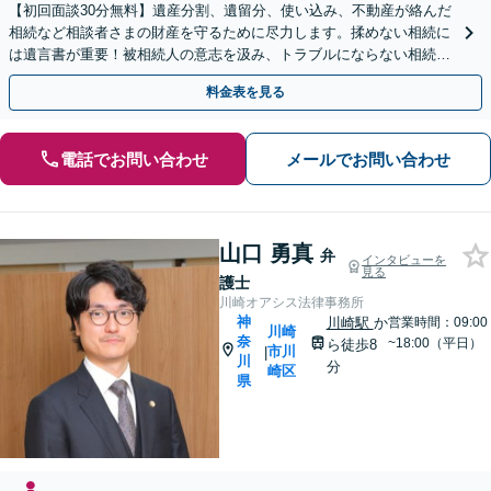
【初回面談30分無料】遺産分割、遺留分、使い込み、不動産が絡んだ
相続など相談者さまの財産を守るために尽力します。揉めない相続に
は遺言書が重要！被相続人の意志を汲み、トラブルにならない相続の
実現をサポート【休日・夜間面談OK】【電話相談可】
料金表を見る
電話でお問い合わせ
メールでお問い合わせ
山口 勇真
弁
インタビューを
見る
護士
川崎オアシス法律事務所
神
川崎駅
か
営業時間：09:00
川崎
奈
~18:00（平日）
ら徒歩8
市川
|
川
分
崎区
県