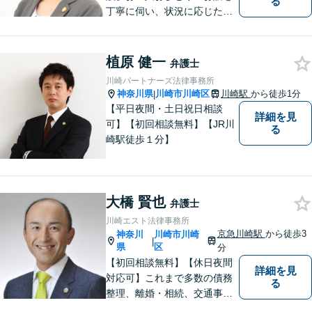
る
丁寧に伺い、状況に応じた解
決策を分かりやすくご提案し
ます。 環境やお金のことで、
これからの人生を諦めなくて
植原 健一
弁護士
済むよう、精一杯お手伝いさ
川崎パートナーズ法律事務所
せていただきます。【休日・
神奈川県
川崎市川崎区
川崎駅
から徒歩1分
|
夜間面談可】
【平日夜間・土日祝日相談
詳細を見
可】【初回相談無料】【JR川
る
崎駅徒歩１分】
大橋 賢也
弁護士
川崎エスト法律事務所
京急川崎駅
から徒歩3
神奈川
川崎市川崎
|
県
区
分
【初回相談無料】【休日夜間
詳細を見
対応可】これまで多数の債務
る
整理、離婚・相続、交通事
故、消費者被害、刑事事件等