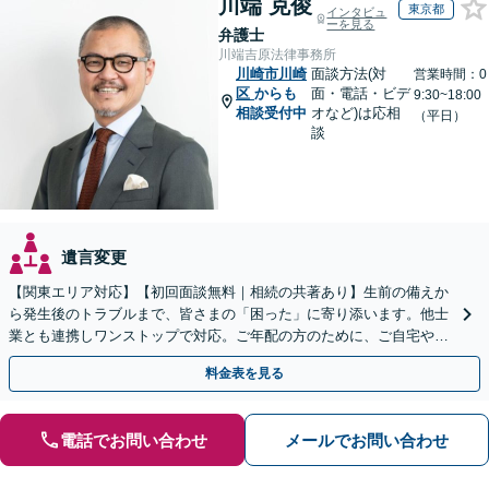
川端 克俊
東京都
インタビュ
ーを見る
弁護士
川端吉原法律事務所
川崎市川崎
面談方法(対
営業時間：0
区
からも
面・電話・ビデ
9:30~18:00
相談受付中
オなど)は応相
（平日）
談
遺言変更
【関東エリア対応】【初回面談無料｜相続の共著あり】生前の備えか
ら発生後のトラブルまで、皆さまの「困った」に寄り添います。他士
業とも連携しワンストップで対応。ご年配の方のために、ご自宅やご
近所への出張相談も実施【秘密厳守｜休日・夜間相談可】
料金表を見る
電話でお問い合わせ
メールでお問い合わせ