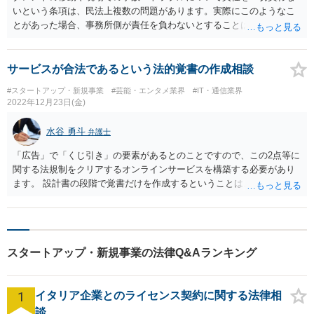
いという条項は、民法上複数の問題があります。実際にこのようなこ
とがあった場合、事務所側が責任を負わないとすることは難しいと思
います。
サービスが合法であるという法的覚書の作成相談
#スタートアップ・新規事業
#芸能・エンタメ業界
#IT・通信業界
2022年12月23日(金)
水谷 勇斗
弁護士
「広告」で「くじ引き」の要素があるとのことですので、この2点等に
関する法規制をクリアするオンラインサービスを構築する必要があり
ます。 設計書の段階で覚書だけを作成するということは、なかなか難
しいかもしれません。 そのため、設計書の段階から適法なオンライン
サービスにするために必要な事項を弁護士に御相談いただき、オンラ
インサービスの内容が固まった段階で、覚書の作成を依頼するという
流れが望ましいと考えます。
スタートアップ・新規事業の法律Q&Aランキング
1
イタリア企業とのライセンス契約に関する法律相
談