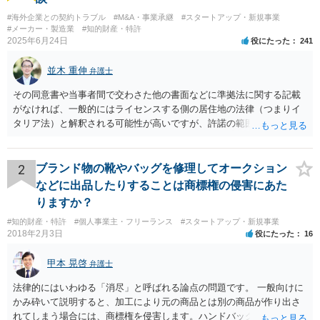
#海外企業との契約トラブル
#M&A・事業承継
#スタートアップ・新規事業
#メーカー・製造業
#知的財産・特許
2025年6月24日
役にたった
241
並木 重伸
弁護士
その同意書や当事者間で交わさた他の書面などに準拠法に関する記載
がなければ、一般的にはライセンスする側の居住地の法律（つまりイ
タリア法）と解釈される可能性が高いですが、許諾の範囲が日本国内
に限定されているなどの事情がある場合には、日本法となる可能性も
あります。 なお、仮に日本法になるとしても、新しい会社との間で契
約が有効かどうかは、ライセンスされた権利の種類（著作権、商標
2
ブランド物の靴やバッグを修理してオークション
権、特許権など）や契約の時期などを見て判断する必要があります。
などに出品したりすることは商標権の侵害にあた
いずれにせよ具体的事情が分からないと確定的な回答は難しいと思わ
りますか？
れますので、弁護士に直接相談されることをお勧めします。
#知的財産・特許
#個人事業主・フリーランス
#スタートアップ・新規事業
2018年2月3日
役にたった
16
甲本 晃啓
弁護士
法律的にはいわゆる「消尽」と呼ばれる論点の問題です。 一般向けに
かみ砕いて説明すると、加工により元の商品とは別の商品が作り出さ
れてしまう場合には、商標権を侵害します。ハンドバッグをポーチに