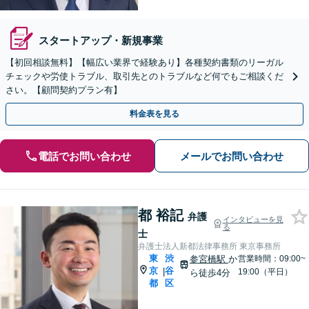
スタートアップ・新規事業
【初回相談無料】【幅広い業界で経験あり】各種契約書類のリーガル
チェックや労使トラブル、取引先とのトラブルなど何でもご相談くだ
さい。【顧問契約プラン有】
料金表を見る
電話でお問い合わせ
メールでお問い合わせ
都 裕記
弁護
インタビューを見
る
士
弁護士法人新都法律事務所 東京事務所
東
渋
参宮橋駅
か
営業時間：09:00~
京
谷
|
19:00（平日）
ら徒歩4分
都
区