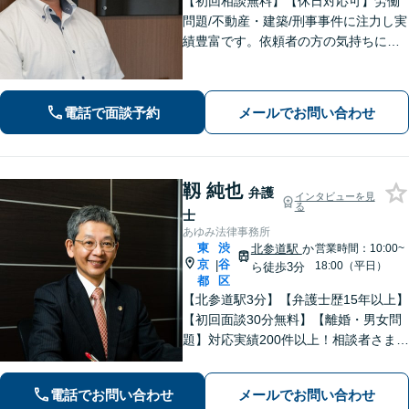
【初回相談無料】【休日対応可】労働
問題/不動産・建築/刑事事件に注力し実
績豊富です。依頼者の方の気持ちに寄
り添い、迅速な行動で難しい問題にも
誠実に対応します。
電話で面談予約
メールでお問い合わせ
靱 純也
弁護
インタビューを見
る
士
あゆみ法律事務所
東
渋
北参道駅
か
営業時間：10:00~
京
谷
|
18:00（平日）
ら徒歩3分
都
区
【北参道駅3分】【弁護士歴15年以上】
【初回面談30分無料】【離婚・男女問
題】対応実績200件以上！相談者さまが
求める本当の解決を目指します。【交
通事故】後遺障害等級非該当から高次
電話でお問い合わせ
メールでお問い合わせ
脳機能障害などの高額賠償まで解決実