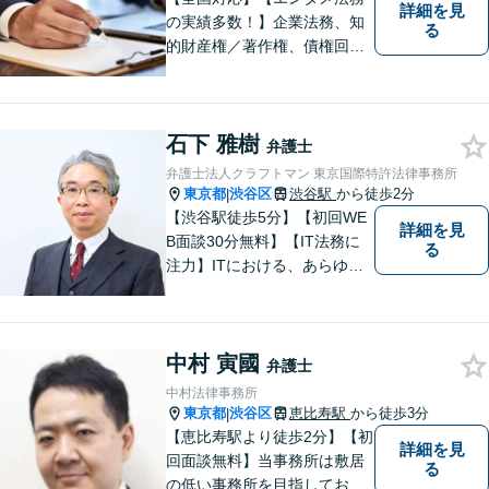
詳細を見
の実績多数！】企業法務、知
る
的財産権／著作権、債権回収
その他の裁判など、お困りの
際はご相談ください。WEB会
議システム導入で円滑にリー
石下 雅樹
ガルサービスをお届けしま
弁護士
す。
弁護士法人クラフトマン 東京国際特許法律事務所
東京都
渋谷区
渋谷駅
から徒歩2分
|
【渋谷駅徒歩5分】【初回WE
詳細を見
B面談30分無料】【IT法務に
る
注力】ITにおける、あらゆる
種類の契約や利用規約類につ
いて豊富な経験に基づくノウ
ハウがあります。また、ITの
中村 寅國
考え方、システム開発の流れ
弁護士
にも通じているため、スムー
中村法律事務所
ズな対応が可能です。
東京都
渋谷区
恵比寿駅
から徒歩3分
|
【恵比寿駅より徒歩2分】【初
詳細を見
回面談無料】当事務所は敷居
る
の低い事務所を目指しており