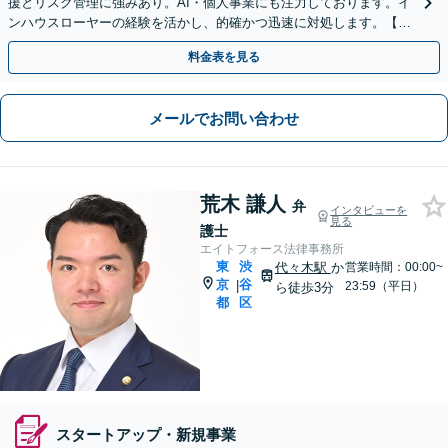
援とリスク管理に強みあり。AI・個人事業にも注力しております。イ
ンハウスローヤーの経験を活かし、的確かつ迅速に対処します。【オ
ンライン面談対応】【夜間・休日の相談可能】
料金表を見る
メールでお問い合わせ
荒木 謙人
弁
インタビューを
見る
護士
エイトフォース法律事務所
東
渋
代々木駅
か
営業時間：00:00~
京
谷
|
23:59（平日）
ら徒歩3分
都
区
スタートアップ・新規事業