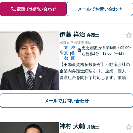
電話でお問い合わせ
メールでお問い合わせ
伊藤 祥治
弁護士
水野泰孝法律事務所
東
渋
恵比寿駅
か
営業時間：09:00~
京
谷
|
19:00（平日）
ら徒歩4分
都
区
【不動産資格多数保有】不動産会社の
企業内弁護士経験あり。企業・個人・
管理組合を問わず対応します。依頼者
さまにとっての最善を目指します。
【オンライン面談OK】【代官山駅4
分・恵比寿駅6分】
メールでお問い合わせ
神村 大輔
弁護士