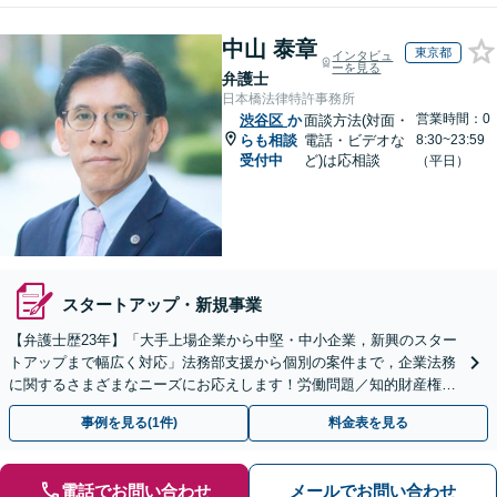
中山 泰章
東京都
インタビュ
ーを見る
弁護士
日本橋法律特許事務所
営業時間：0
渋谷区
か
面談方法(対面・
らも相談
電話・ビデオな
8:30~23:59
受付中
ど)は応相談
（平日）
スタートアップ・新規事業
【弁護士歴23年】「大手上場企業から中堅・中小企業，新興のスター
トアップまで幅広く対応」法務部支援から個別の案件まで，企業法務
に関するさまざまなニーズにお応えします！労働問題／知的財産権の
保護／M&A／コンプライアンス体制の構築ほか
事例を見る(1件)
料金表を見る
電話でお問い合わせ
メールでお問い合わせ