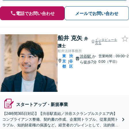
電話でお問い合わせ
メールでお問い合わせ
船井 克矢
弁
インタビューを
見る
護士
船井法律事務所
東
渋
渋谷駅
か
営業時間：09:00~2
京
谷
|
0:00（平日）
ら徒歩7分
都
区
スタートアップ・新規事業
【24時間365日対応】【渋谷駅直結／渋谷スクランブルスクエア内】
コンプライアンス整備、契約書の作成、企業間トラブル、従業員間ト
ラブル、知的財産権の保護など。経営者のブレインとして、法的側面