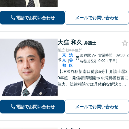
るまで、依頼者様のお話をじっくり伺
い、着実に実行します。都合の良いこ
とは一切言いません。安心しておまか
電話でお問い合わせ
メールでお問い合わせ
せください。
大窪 和久
弁護士
桜丘法律事務所
東
渋
渋谷駅
か
営業時間：09:30~2
京
谷
|
0:00（平日）
ら徒歩5分
都
区
【JR渋谷駅新南口徒歩5分】弁護士歴2
0年超・発信者情報開示や消費者被害に
注力。法律相談では具体的な解決まで
のイメージをわかりやすくお伝えし、
依頼者にとってベストの解決に向けて
粘り強く活動します。
電話でお問い合わせ
メールでお問い合わせ