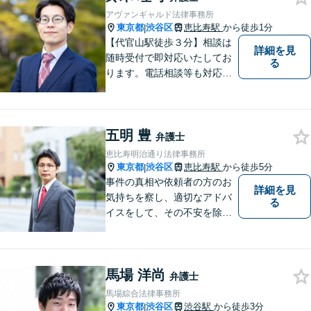
題などお悩みのことはぜひご
アヴァンギャルド法律事務所
相談ください。
東京都
渋谷区
恵比寿駅
から徒歩1分
|
【代官山駅徒歩３分】相談は
詳細を見
随時受付で即対応いたしてお
る
ります。電話相談等も対応可
能です。すべてのご相談者様
の、明日の幸せのために、私
は全力を尽くします。
五明 豊
弁護士
恵比寿明治通り法律事務所
東京都
渋谷区
恵比寿駅
から徒歩5分
|
事件の真相や依頼者の方のお
詳細を見
気持ちを察し、適切なアドバ
る
イスをして、その不安を除去
できればと思います。
馬場 洋尚
弁護士
馬場綜合法律事務所
東京都
渋谷区
渋谷駅
から徒歩3分
|