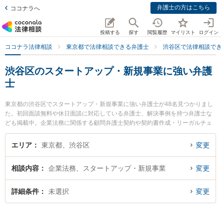
弁護士の方はこちら
ココナラへ
投稿する
探す
閲覧履歴
マイリスト
ログイン
ココナラ法律相談
東京都で法律相談できる弁護士
渋谷区で法律相談で
渋谷区のスタートアップ・新規事業に強い弁護
士
東京都の渋谷区でスタートアップ・新規事業に強い弁護士が48名見つかりまし
た。初回面談無料や休日面談に対応している弁護士、解決事例を持つ弁護士な
ども掲載中。企業法務に関係する顧問弁護士契約や契約書作成・リーガルチェ
ック、雇用契約書・就業規則作成等の細かな分野での絞り込み検索もでき便利
です。特に渋谷アクア法律事務所の藤井 友貴弁護士や船井法律事務所の船井 克
エリア
東京都、渋谷区
変更
矢弁護士、キャリアディフェンダー法律事務所の南摩 雄己弁護士のプロフィー
ル情報や弁護士費用、強みなどが注目されています。『渋谷区で土日や夜間に
相談内容
企業法務、スタートアップ・新規事業
変更
発生したスタートアップ・新規事業のトラブルを今すぐに弁護士に相談した
い』『スタートアップ・新規事業のトラブル解決の実績豊富な近くの弁護士を
検索したい』『初回相談無料でスタートアップ・新規事業を法律相談できる渋
詳細条件
未選択
変更
谷区内の弁護士に相談予約したい』などでお困りの相談者さんにおすすめで
す。