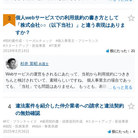
リメイクするなどの場合です。他方で、単なる性能や品質を維持する
ための加工（一般にいう修理）は、商標権を侵害しません。 商標権者
は、その商品を売ったときに対価を回収しているので、商標権は用い
3
個人webサービスでの利用規約の書き方として
尽くされている（用尽、消尽といいます。）と解釈されます。他方
「株式会社○○（以下当社）」と違う表現はありま
で、商標権者の預かり知らないところで、販売した商品から別の商品
すか？
（コピー品やリメイク品）が作りだされてしまうと、その商品が仮に
#契約書作成・リーガルチェック
#個人事業主・フリーランス
酷い品質であれば、商標権者のブランドイメージが傷ついてしまいま
#スタートアップ・新規事業
#IT業界
すし、その証商標権者にクレームが来てしまいますので、商標権を侵
2018年8月14日
役にたった
21
害します。その商品が流通すれば商標権（ロゴマーク等）に対する一
般消費者の信頼も害することになります。また、本来商標権者に入る
杉井 英昭
弁護士
べき利益が入らないことになります。 修理だけではそのような問題は
生じません。
Webサービスの運営をされるにあたって、当初から利用規約につきき
ちんと検討されていて、素晴らしいですね。 個人事業主の場合であっ
ても、「当社」でも問題はありません。 もっとも、表現に違和感があ
るというのであれば、屋号を使うとよいでしょう。 例えば、田中一郎
さんが「ABCウェブサービス」の屋号で事業を運営する際には、「当
社」の代わりに「ABCウェブサービス」とか「ABCWS」を使う等で
4
違法案件を紹介した仲介業者への請求と違法契約
す。
の無効確認
#FC・フランチャイズ
#雇用契約書・就業規則作成
#スタートアップ・新規事業
#病院・医療業界
#M&A・事業承継
2025年2月26日
役にたった
4