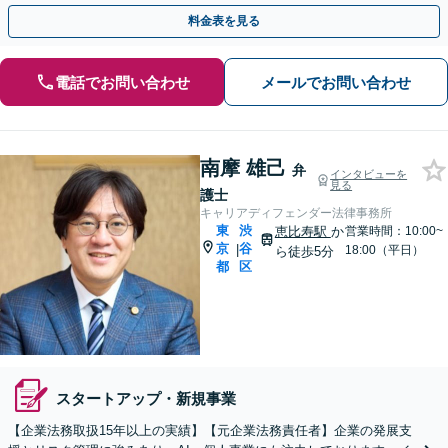
より力強く事業をサポートします。【初回相談無料】
料金表を見る
電話でお問い合わせ
メールでお問い合わせ
南摩 雄己
弁
インタビューを
見る
護士
キャリアディフェンダー法律事務所
東
渋
恵比寿駅
か
営業時間：10:00~
京
谷
|
18:00（平日）
ら徒歩5分
都
区
スタートアップ・新規事業
【企業法務取扱15年以上の実績】【元企業法務責任者】企業の発展支