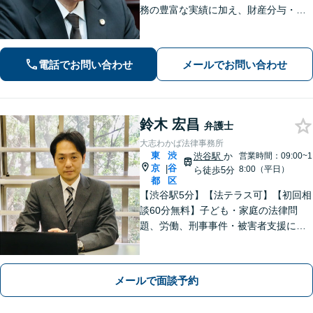
務の豊富な実績に加え、財産分与・親
権など離婚問題のご相談も100件以上の
実績あり。法人・個人問わず、誠実に
寄り添い最適な解決を目指します。
電話でお問い合わせ
メールでお問い合わせ
【初回相談可能】【WEB面談可能】
鈴木 宏昌
弁護士
大志わかば法律事務所
東
渋
渋谷駅
か
営業時間：09:00~1
京
谷
|
8:00（平日）
ら徒歩5分
都
区
【渋谷駅5分】【法テラス可】【初回相
談60分無料】子ども・家庭の法律問
題、労働、刑事事件・被害者支援に注
力しています。身近な問題の解決か
ら、社会の安定を支えるため、誠心誠
意、対応いたします。【電話・オンラ
メールで面談予約
イン相談可】＊事前メール・予約をお
願いします。