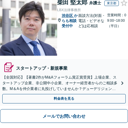
柴田 堅太郎
弁護士
東京都
LBX法律事務所
営業時間：0
渋谷区
か
面談方法(対面・
らも相談
電話・ビデオな
9:00~18:00
受付中
ど)は応相談
（平日）
スタートアップ・新規事業
【全国対応】【著書2作がM&Aフォーラム賞正賞受賞】上場企業、ス
タートアップ企業、非公開中小企業、オーナー経営者からのご相談多
数。M＆Aを仲介業者に丸投げしていませんか？デューデリジェンス
や契約書作成・交渉はお任せください【初回無料】
料金表を見る
メールでお問い合わせ