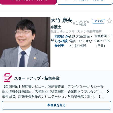
大竹 康央
東京都
インタビュ
ーを見る
弁護士
弁護士法人コスモポリタン法律事務所
営業時間：0
渋谷区
か
面談方法(対面・
らも相談
電話・ビデオな
9:00~17:00
受付中
ど)は応相談
（平日）
スタートアップ・新規事業
【全国対応】契約書レビュー、契約書作成、プライバシーポリシー等
個人情報保護法対応、労務対応（従業員間・企業間トラブルなど）、
債権回収、誹謗中傷対策のレピュテーション対応等幅広く対応。【安
心・明確な料金体系】【オンライン相談可】
料金表を見る