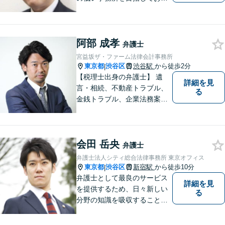
ます。刑事事件／相続問題／
離婚問題／不動産問題／労働
問題など、幅広く対応可能。
阿部 成孝
【当日／夜間／休日対応可
弁護士
能】一人で悩まず一緒に問題
宮益坂ザ・ファーム法律会計事務所
を解決しましょう。お気軽に
東京都
渋谷区
渋谷駅
から徒歩2分
|
ご相談下さい。
【税理士出身の弁護士】 遺
詳細を見
言・相続、不動産トラブル、
る
金銭トラブル、企業法務案件
他、お金やビジネスに関わる
幅広いサービスをご提供致し
ます。税務会計から法律まで
会田 岳央
を捉えたトータルサポートが
弁護士
可能です。
弁護士法人シティ総合法律事務所 東京オフィス
東京都
渋谷区
新宿駅
から徒歩10分
|
弁護士として最良のサービス
詳細を見
を提供するため、日々新しい
る
分野の知識を吸収することを
心掛けています。