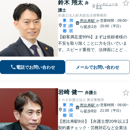
鈴木 翔太
弁
インタビューを
見る
護士
弁護士法人鈴木総合法律事務所
東
渋
恵比寿駅
か
営業時間：09:00~
京
谷
|
20:00（平日）
ら徒歩1分
都
区
【顧客満足度99%】まずは依頼者様の
不安を取り除くことに力を注いでいま
す。スピード重視で、法律面にとどま
らない真の解決を目指します。借金・
刑事事件・離婚問題、不動産トラブ
電話でお問い合わせ
メールでお問い合わせ
ル、相続などお悩みのことはぜひご相
談ください。
岩崎 健一
弁護士
ミカタ弁護士法人 東京事務所
東
渋
恵比寿駅
か
営業時間：09:00~
京
谷
|
21:00（平日）
ら徒歩8分
都
区
【恵比寿駅8分】【弁護士歴20年以上】
契約書チェック・労務対応など企業法