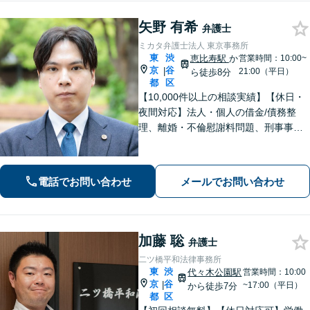
矢野 有希
弁護士
ミカタ弁護士法人 東京事務所
東
渋
恵比寿駅
か
営業時間：10:00~
京
谷
|
21:00（平日）
ら徒歩8分
都
区
【10,000件以上の相談実績】【休日・
夜間対応】法人・個人の借金/債務整
理、離婚・不倫慰謝料問題、刑事事
件・少年事件/企業法務ならお任せくだ
さい。365日受付で、スピーディーに対
応いたします。
電話でお問い合わせ
メールでお問い合わせ
加藤 聡
弁護士
二ツ橋平和法律事務所
東
渋
代々木公園駅
営業時間：10:00
京
谷
|
~17:00（平日）
から徒歩7分
都
区