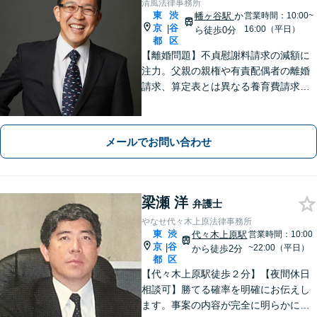
清風法律事務所
東
渋
幡ヶ谷駅
か
営業時間：10:00~
京
谷
|
16:00（平日）
ら徒歩0分
都
区
【離婚問題】不貞慰謝料請求の減額に
注力。父親の親権や有責配偶者の離婚
請求、算定表とは異なる養育費請求な
ど非定型的なケースにも注力【外国
人・国際問題】外国人の配偶者と離婚
したい方、離婚したい外国人配偶者の
メールでお問い合わせ
方にも対応。最後まで粘り強くサポー
トします。
梁瀬 洋
弁護士
やなせ代々木上原法律事務所
東
渋
代々木上原駅
営業時間：10:00
京
谷
|
~22:00（平日）
から徒歩2分
都
区
【代々木上原駅徒歩２分】【夜間休日
相談可】勝てる確率を明確にお伝えし
ます。事案の内容が完全に明らかにな