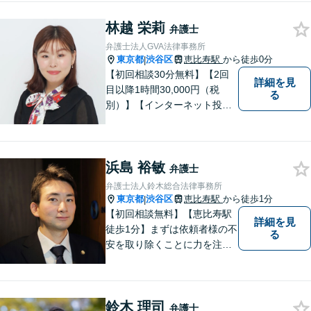
林越 栄莉
弁護士
弁護士法人GVA法律事務所
東京都
渋谷区
恵比寿駅
から徒歩0分
|
【初回相談30分無料】【2回
詳細を見
目以降1時間30,000円（税
る
別）】【インターネット投稿
トラブル、企業法務に強い弁
護士】
浜島 裕敏
弁護士
弁護士法人鈴木総合法律事務所
東京都
渋谷区
恵比寿駅
から徒歩1分
|
【初回相談無料】【恵比寿駅
詳細を見
徒歩1分】まずは依頼者様の不
る
安を取り除くことに力を注い
でいます。スピード重視で、
法律面にとどまらない真の解
決を目指します。借金・刑事
鈴木 理司
事件・労働トラブル・離婚問
弁護士