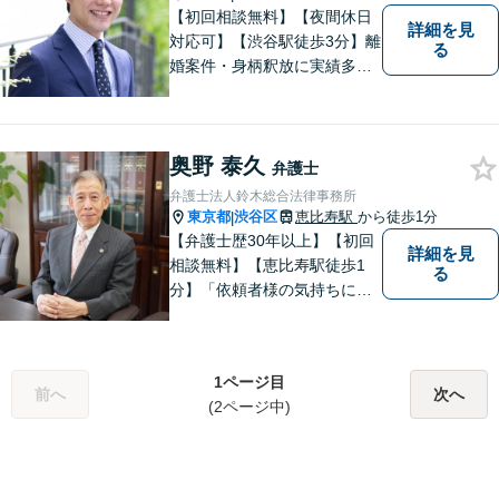
【初回相談無料】【夜間休日
詳細を見
対応可】【渋谷駅徒歩3分】離
る
婚案件・身柄釈放に実績多数
あり。離婚・不貞の慰謝料・
相続問題や刑事事件に注力し
ています。一人ひとりとしっ
奥野 泰久
かりと向き合い、迅速に粘り
弁護士
強くより良い解決を目指しま
弁護士法人鈴木総合法律事務所
す。お困りの場合、まずはご
東京都
渋谷区
恵比寿駅
から徒歩1分
|
相談ください。
【弁護士歴30年以上】【初回
詳細を見
相談無料】【恵比寿駅徒歩1
る
分】「依頼者様の気持ちにな
って、丁寧に」。常に新しい
情報や技術を取り入れつつ、
長年の経験を活かします。企
1ページ目
業法務・借金・刑事事件・労
前へ
次へ
(2ページ中)
働トラブル・離婚問題などお
悩みのことはぜひご相談下さ
い。