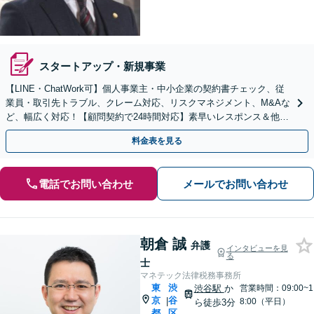
スタートアップ・新規事業
【LINE・ChatWork可】個人事業主・中小企業の契約書チェック、従
業員・取引先トラブル、クレーム対応、リスクマネジメント、M&Aな
ど、幅広く対応！【顧問契約で24時間対応】素早いレスポンス＆他士
業連携可【英語・韓国語対応】
料金表を見る
電話でお問い合わせ
メールでお問い合わせ
朝倉 誠
弁護
インタビューを見
る
士
マネテック法律税務事務所
東
渋
渋谷駅
か
営業時間：09:00~1
京
谷
|
8:00（平日）
ら徒歩3分
都
区