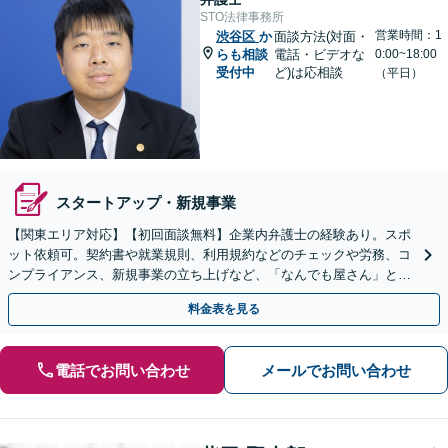
STO法律事務所
営業時間：1
渋谷区
か
面談方法(対面・
らも相談
電話・ビデオな
0:00~18:00
受付中
ど)は応相談
（平日）
スタートアップ・新規事業
【関東エリア対応】【初回面談無料】企業内弁護士の経験あり。スポ
ット依頼可。契約書や就業規則、利用規約などのチェックや労務、コ
ンプライアンス、新規事業の立ち上げなど、「なんでも屋さん」とし
てオールマイティに対応します【休日・夜間面談可】
料金表を見る
電話でお問い合わせ
メールでお問い合わせ