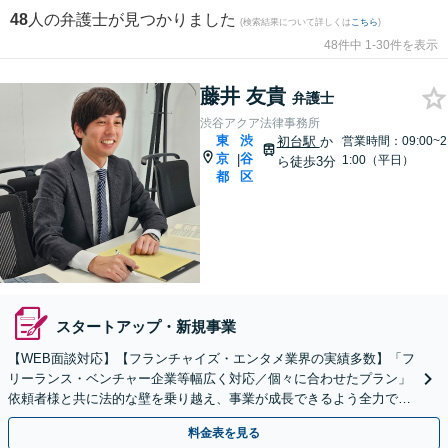
48
人の弁護士が見つかりました
(検索結果について詳しくは
こちら
)
48件中 1-30件を表示
藤井 友貴
弁護士
渋谷アクア法律事務所
東
渋
初台駅
か
営業時間：09:00~2
京
谷
|
1:00（平日）
ら徒歩3分
都
区
スタートアップ・新規事業
【WEB面談対応】【フランチャイズ・エンタメ業界の実績多数】「フ
リーランス・ベンチャー企業等幅広く対応／個々に合わせたプラン」
依頼者様と共に法的な壁を乗り越え、事業が成長できるよう全力でサ
ポート【休日・夜間対応】
料金表を見る