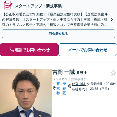
スタートアップ・新規事業
【公正取引委員会12年勤務】【最高裁決定獲得実績】【企業法務案件
の解決多数】【スタートアップ・個人事業にも注力】事業・株式・取
引のトラブル／広告・下請のご相談／コンプラ整備等企業法務に強
み。株式の相続／誹謗中傷対策にも幅広く対応！渋谷駅３分
料金表を見る
電話でお問い合わせ
メールでお問い合わせ
吉岡 一誠
弁護士
ワンオネスト法律事務所
東
渋
代官山駅
か
営業時間：00:00~
京
谷
|
23:55（平日）
ら徒歩2分
都
区