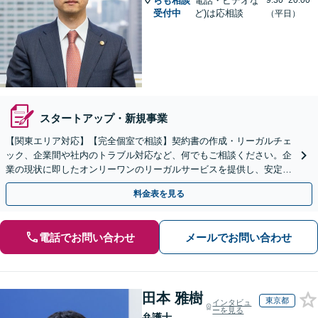
らも相談
電話・ビデオな
9:30~20:00
受付中
ど)は応相談
（平日）
スタートアップ・新規事業
【関東エリア対応】【完全個室で相談】契約書の作成・リーガルチェ
ック、企業間や社内のトラブル対応など、何でもご相談ください。企
業の現状に即したオンリーワンのリーガルサービスを提供し、安定し
た経営をサポートいたします。【電話・WEB面談可】
料金表を見る
電話でお問い合わせ
メールでお問い合わせ
田本 雅樹
東京都
インタビュ
ーを見る
弁護士