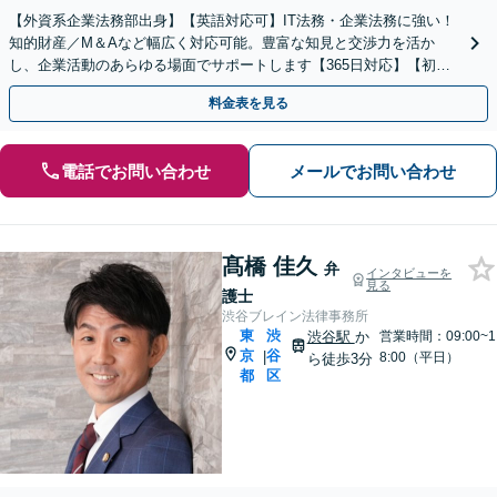
【外資系企業法務部出身】【英語対応可】IT法務・企業法務に強い！
知的財産／M＆Aなど幅広く対応可能。豊富な知見と交渉力を活か
し、企業活動のあらゆる場面でサポートします【365日対応】【初回
電話相談無料】
料金表を見る
電話でお問い合わせ
メールでお問い合わせ
髙橋 佳久
弁
インタビューを
見る
護士
渋谷ブレイン法律事務所
東
渋
渋谷駅
か
営業時間：09:00~1
京
谷
|
8:00（平日）
ら徒歩3分
都
区