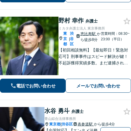
績多数！
野村 幸作
弁護士
ミカタ弁護士法人 東京事務所
東
渋
恵比寿駅
か
営業時間：08:30~
京
谷
|
23:00（平日）
ら徒歩8分
都
区
【初回相談無料】【最短即日！緊急対
応可】刑事事件はスピード解決が鍵！
不起訴獲得実績多数。まだ逮捕されて
いないが、警察に捜査されている場合
は一刻も早くご相談ください。深夜ま
で電話受付中！【恵比寿駅8分】【休
電話でお問い合わせ
メールでお問い合わせ
日・夜間対応】
水谷 勇斗
弁護士
青山綜合法律事務所
東京都
渋谷区
表参道駅
から徒歩4分
|
【全国対応】【エンタメ法務