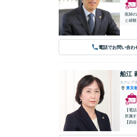
医師の
と経験
電話でお問い合わ
船江 
ホクレア
東京
【電話
所属す
【四谷