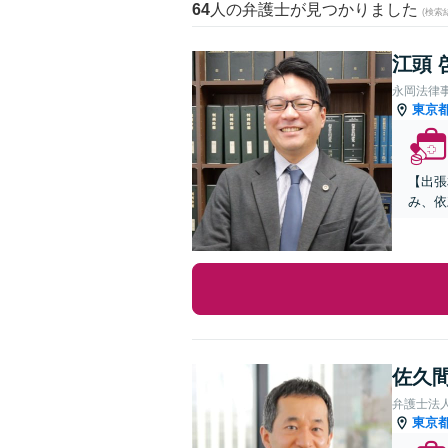
64
人の弁護士が見つかりました
(検索
江頭 
永岡法律
東京
【出張
み、依
佐久間
弁護士法人A
東京