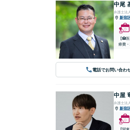
中尾 
弁護士法
新宿
【🏥
療費・
電話でお問い合わ
中屋 
弁護士法人
新宿
【関東