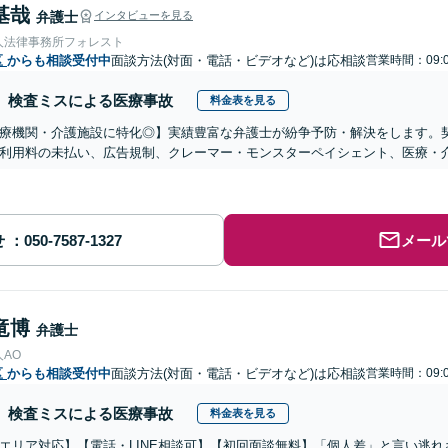
基哉
弁護士
インタビューを見る
人法律事務所フォレスト
区
からも相談受付中
面談方法(対面・電話・ビデオなど)は応相談
営業時間：09:0
検査ミスによる医療事故
料金表を見る
医療機関・介護施設に特化◎】実績豊富な弁護士が紛争予防・解決をします。
利用料の未払い、広告規制、クレーマー・モンスターペイシェント、医療・
せ
メール
竜博
弁護士
AO
区
からも相談受付中
面談方法(対面・電話・ビデオなど)は応相談
営業時間：09:0
検査ミスによる医療事故
料金表を見る
エリア対応】【電話・LINE相談可】【初回面談無料】「個人差」と言い逃