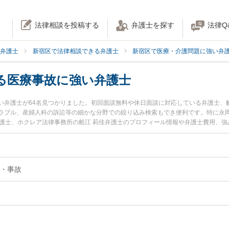
法律相談を投稿する
弁護士を探す
法律Q
弁護士
新宿区で法律相談できる弁護士
新宿区で医療・介護問題に強い弁
る医療事故に強い弁護士
い弁護士が64名見つかりました。初回面談無料や休日面談に対応している弁護士、
ラブル、産婦人科の訴訟等の細かな分野での絞り込み検索もでき便利です。特に永岡
間 明彦弁護士、ホクレア法律事務所の船江 莉佳弁護士のプロフィール情報や弁護士費用
ブルを今すぐに弁護士に相談したい』『検査ミスによる医療事故のトラブル解決の
きる新宿区内の弁護士に相談予約したい』などでお困りの相談者さんにおすすめで
・事故