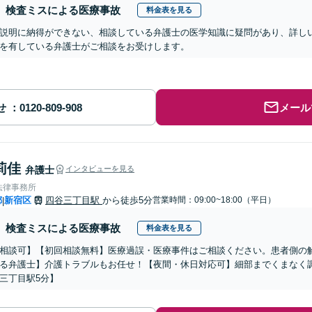
検査ミスによる医療事故
料金表を見る
説明に納得ができない、相談している弁護士の医学知識に疑問があり、詳し
を有している弁護士がご相談をお受けします。
せ
メール
莉佳
弁護士
インタビューを見る
法律事務所
都
新宿区
四谷三丁目駅
から徒歩5分
営業時間：09:00~18:00（平日）
|
検査ミスによる医療事故
料金表を見る
相談可】【初回相談無料】医療過誤・医療事件はご相談ください。患者側の
る弁護士】介護トラブルもお任せ！【夜間・休日対応可】細部までくまなく
三丁目駅5分】