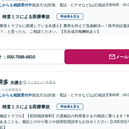
区
からも相談受付中
面談方法(対面・電話・ビデオなど)は応相談
営業時間：00:0
検査ミスによる医療事故
料金表を見る
整形トラブルに精通している弁護士】費用を抑えて迅速解決へ！医学的証拠資
？」と思ったら、ご相談ください。【完全成功報酬制あり】
せ
メール
耕多
弁護士
インタビューを見る
ール法律事務所
区
からも相談受付中
面談方法(対面・電話・ビデオなど)は応相談
営業時間：09:0
検査ミスによる医療事故
料金表を見る
施設トラブル】【初回相談無料】介護施設の利用者さまの相談に乗ります！
あることも。施設とのやり取りや損害賠償請求もお任せください【LINE対
応】