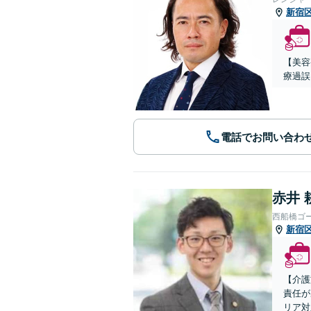
新宿
【美容
療過誤
電話でお問い合わ
赤井 
西船橋ゴ
新宿
【介護
責任が
リア対