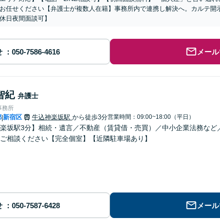
お任せください【弁護士が複数人在籍】事務所内で連携し解決へ。カルテ開
休日夜間面談可】
せ
メール
智紀
弁護士
事務所
都
新宿区
牛込神楽坂駅
から徒歩3分
営業時間：09:00~18:00（平日）
|
楽坂駅3分】相続・遺言／不動産（賃貸借・売買）／中小企業法務など
ご相談ください【完全個室】【近隣駐車場あり】
せ
メール