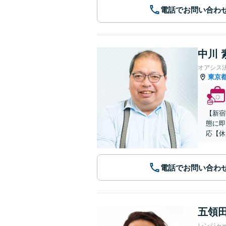
電話でお問い合わ
中川 
オアシス
東京
【新宿
態に即
応【休
電話でお問い合わ
五領田
レンジャ