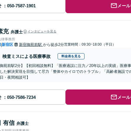
せ
メール
素充
弁護士
インタビューを見る
法律事務所
都
新宿区
新宿御苑前駅
から徒歩2分
営業時間：09:30~18:00（平日）
|
検査ミスによる医療事故
料金表を見る
御苑前駅2分】【初回相談無料】「医療過誤に注力／20年以上の実績」医療
した解決実現を目指して尽力「整体やカイロでのトラブル」「高齢者施設で
日・夜間相談可】
せ
メール
 有信
弁護士
ー五領田法律事務所