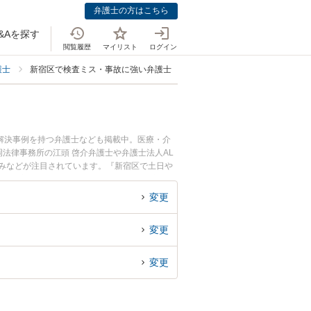
弁護士の方はこちら
&Aを探す
閲覧履歴
マイリスト
ログイン
護士
新宿区で検査ミス・事故に強い弁護士
解決事例を持つ弁護士なども掲載中。医療・介
法律事務所の江頭 啓介弁護士や弁護士法人AL
、強みなどが注目されています。『新宿区で土日や
実績豊富な近くの弁護士を検索したい』『初回相
す。
変更
変更
変更