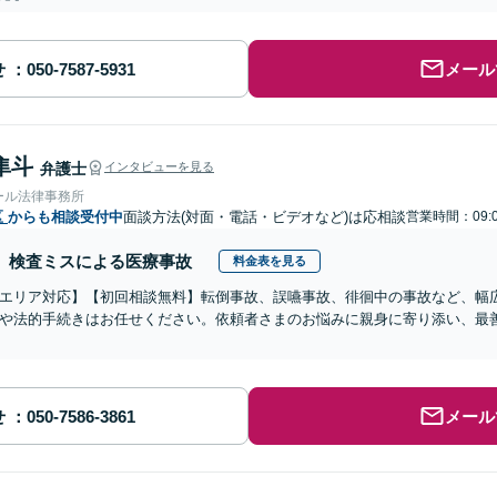
せ
メール
隼斗
弁護士
インタビューを見る
ール法律事務所
区
からも相談受付中
面談方法(対面・電話・ビデオなど)は応相談
営業時間：09:0
検査ミスによる医療事故
料金表を見る
エリア対応】【初回相談無料】転倒事故、誤嚥事故、徘徊中の事故など、幅
や法的手続きはお任せください。依頼者さまのお悩みに親身に寄り添い、最
せ
メール