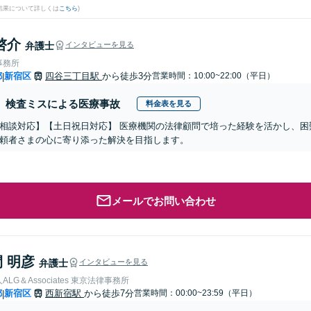
結果について詳しくは
こちら
)
啓介
弁護士
インタビューを見る
事務所
都
新宿区
四谷三丁目駅
から徒歩3分
営業時間：10:00~22:00（平日）
|
検査ミスによる医療事故
料金表を見る
相談対応】【土日祝日対応】 医療機関の法律顧問で培った経験を活かし、困
頼者さまの心に寄り添った解決を目指します。
メールでお問い合わせ
 明彦
弁護士
インタビューを見る
LG＆Associates 東京法律事務所
都
新宿区
西新宿駅
から徒歩7分
営業時間：00:00~23:59（平日）
|