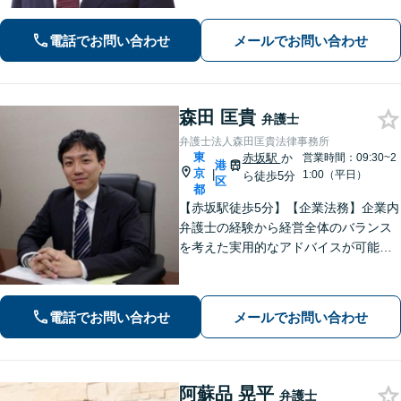
の暮らしまで見据えた支えを大切にし
ています。あなたの気持ちに寄り添い
電話でお問い合わせ
メールでお問い合わせ
ます。【電話・WEB相談も対応】
森田 匡貴
弁護士
弁護士法人森田匡貴法律事務所
東
赤坂駅
か
営業時間：09:30~2
港
京
|
1:00（平日）
ら徒歩5分
区
都
【赤坂駅徒歩5分】【企業法務】企業内
弁護士の経験から経営全体のバランス
を考えた実用的なアドバイスが可能で
す。【不動産】宅建士資格及び自身の
不動産投資経験を生かした実践的助言
が可能です。【債権回収】約700万円を
電話でお問い合わせ
メールでお問い合わせ
詐欺加害者から回収した事例も
阿蘇品 晃平
弁護士