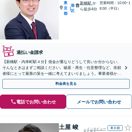
東
新橋駅
か
営業時間：10:00~1
港
京
|
8:00（平日）
ら徒歩4分
区
都
過払い金請求
【新橋駅・内幸町駅４分】借金が重なりどうして良いか分からない、
そんなときはまずご相談ください。破産・再生・任意整理など、依頼
者様にとって最善の策を一緒に考えてまいりましょう。事業者様から
のご相談も承っております。
料金表を見る
電話でお問い合わせ
メールでお問い合わせ
土屋 峻
東京都
インタビュー