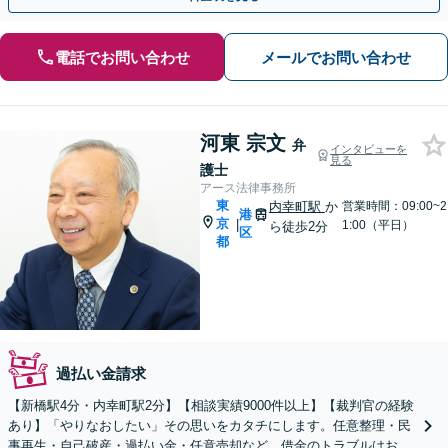
電話でお問い合わせ
メールでお問い合わせ
河東 宗文
弁
インタビューを
見る
護士
アース法律事務所
東
内幸町駅
か
営業時間：09:00~2
港
京
|
1:00（平日）
ら徒歩2分
区
都
過払い金請求
【新橋駅4分・内幸町駅2分】【相談実績9000件以上】【裁判官の経験
あり】「やりなおしたい」その思いをカタチにします。任意整理・民
事再生・自己破産・過払い金・任意売却など、借金のトラブルはお任