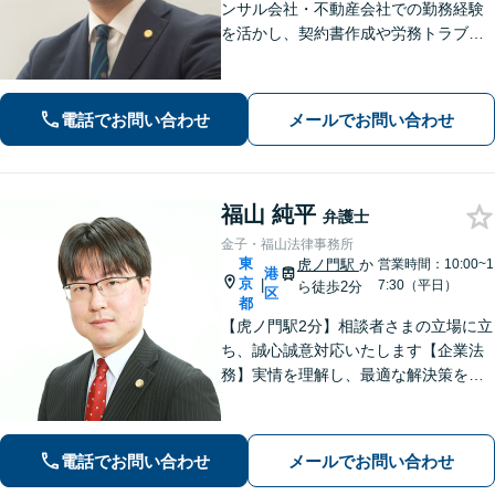
ンサル会社・不動産会社での勤務経験
を活かし、契約書作成や労務トラブル
などの企業法務に幅広く対応します。
スポーツ法務も対応可。離婚問題で
は、資格を活かしお子さまの気持ちに
電話でお問い合わせ
メールでお問い合わせ
寄り添った解決を目指します【赤坂見
附3分】
福山 純平
弁護士
金子・福山法律事務所
東
虎ノ門駅
か
営業時間：10:00~1
港
京
|
7:30（平日）
ら徒歩2分
区
都
【虎ノ門駅2分】相談者さまの立場に立
ち、誠心誠意対応いたします【企業法
務】実情を理解し、最適な解決策を提
案。顧問契約による継続的な支援も可
能です。【相続問題】不動産が絡む相
続にも対応。他士業連携によりワンス
電話でお問い合わせ
メールでお問い合わせ
トップでの対応も可能です。