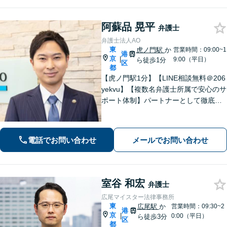
阿蘇品 晃平
弁護士
弁護士法人AO
東
虎ノ門駅
か
営業時間：09:00~1
港
京
|
9:00（平日）
ら徒歩1分
区
都
【虎ノ門駅1分】【LINE相談無料＠206
yekvu】【複数名弁護士所属で安心のサ
ポート体制】パートナーとして徹底的
にサポート【離婚・男女問題】不動産
が絡む複雑な財産分与もお任せくださ
い！【後払い利用可】
電話でお問い合わせ
メールでお問い合わせ
室谷 和宏
弁護士
広尾マイスター法律事務所
東
広尾駅
か
営業時間：09:30~2
港
京
|
0:00（平日）
ら徒歩3分
区
都