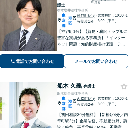
見る
護士
横木増井法律事務所
東
神谷町駅
か
営業時間：10:00~1
港
京
|
8:00（平日）
ら徒歩1分
区
都
【神谷町1分】【貿易・税関トラブルに
豊富な実績がある事務所】「インター
ネット問題：知的財産権の保護、デジ
タルマーケティングの法規制、個人情
報保護法への対応など」「企業法務：
電話でお問い合わせ
メールでお問い合わせ
企業経営者の立場に立った実践的なサ
ポート」【顧問契約可／月額3万円～】
船木 久義
弁護士
船木総合法律事務所
東
内幸町駅
か
営業時間：10:00~1
港
京
|
8:00（平日）
ら徒歩2分
区
都
【初回相談30分無料】【新橋駅4分／内
幸町駅2分】企業法務、不動産分野、訴
訟／紛争、事業承継／M&A、不動産相