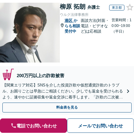
柳原 拓朗
弁護士
東京都
ウルク法律事務所
営業時間：1
港区
か
面談方法(対面・
らも相談
電話・ビデオな
0:00~19:00
受付中
ど)は応相談
（平日）
200万円以上の詐欺被害
【関東エリア対応】SNSを介した投資詐欺や仮想通貨詐欺のトラブ
ル、お困りごとは早急にご相談ください。少しでも返金を受けられる
よう、速やかに証拠収集や返金交渉に着手します。「詐欺の二次被
害」のご相談も対応します【初回相談無料】【Web相談可】
料金表を見る
電話でお問い合わせ
メールでお問い合わせ