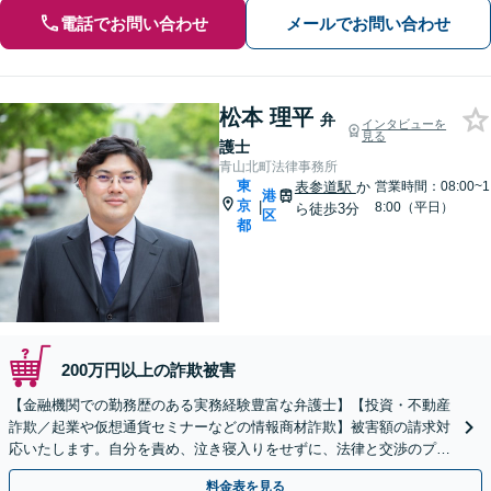
電話でお問い合わせ
メールでお問い合わせ
松本 理平
弁
インタビューを
見る
護士
青山北町法律事務所
東
表参道駅
か
営業時間：08:00~1
港
京
|
8:00（平日）
ら徒歩3分
区
都
200万円以上の詐欺被害
【金融機関での勤務歴のある実務経験豊富な弁護士】【投資・不動産
詐欺／起業や仮想通貨セミナーなどの情報商材詐欺】被害額の請求対
応いたします。自分を責め、泣き寝入りをせずに、法律と交渉のプロ
にまずはご相談ください。【表参道駅から徒歩3分】
料金表を見る