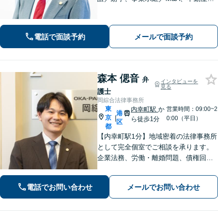
続などはお任せください【不動産鑑定
士資格保有】【不動産投資法人の資産
運用会社へ出向経験あり】【ビデオ面
電話で面談予約
メールで面談予約
談可】【夜間休日相談可】
森本 偲音
弁
インタビューを
見る
護士
岡綜合法律事務所
東
内幸町駅
か
営業時間：09:00~2
港
京
|
0:00（平日）
ら徒歩1分
区
都
【内幸町駅1分】地域密着の法律事務所
として完全個室でご相談を承ります。
企業法務、労働・離婚問題、債権回
収、刑事事件まで幅広く対応。早めの
ご相談が解決の近道です。一人で抱え
電話でお問い合わせ
メールでお問い合わせ
込まず一緒に整理しましょう。どんな
お悩みもお気軽にお声がけください。