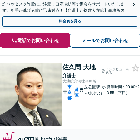
詐欺やタスク詐欺にご注意！口座凍結等で返金をサポートいたしま
す。相手が逃げる前に迅速対応！【弁護士が複数人在籍】事務所内で
連携し問題解決へ【休日・夜間面談可】【虎ノ門駅1分】
料金表を見る
電話でお問い合わせ
メールでお問い合わせ
佐久間 大地
インタビューを
見る
弁護士
大地総合法律事務所
東
芝公園駅
か
営業時間：00:00~2
港
京
|
3:55（平日）
ら徒歩3分
区
都
200万円以上の詐欺被害