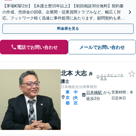
【茅場町駅2分】【弁護士歴15年以上】【初回相談30分無料】契約書
の作成、売掛金の回収、企業間・従業員間トラブルなど、幅広く対
応。フットワーク軽く迅速に事件処理にあたります。顧問契約も承っ
ておりますので、ぜひご相談ください。【WEB面談可】
料金表を見る
電話でお問い合わせ
メールでお問い合わせ
北本 大志
弁
インタビューを
見る
護士
日本橋総合法律事務所
東
中
日本橋駅
から
営業時間：本
京
央
|
日定休日
徒歩2分
都
区