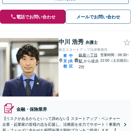
電話でお問い合わせ
メールでお問い合わせ
中川 浩秀
弁護士
東京スタートアップ法律事務所
銀座一丁目
営業時間：06:30~
東
中
22:00（土日祝日）
京
央
駅
から徒歩
|
都
区
2分
金融・保険業界
【リスクがあるからといって諦めない】スタートアップ・ベンチャー
企業・起業家の皆様の志を応援し、法務面を全力でサポート！事業内
容・フェーズに合わせた顧問弁護士契約プランをご提供します。【顧