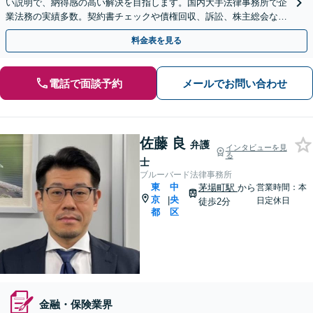
い説明で、納得感の高い解決を目指します。国内大手法律事務所で企
業法務の実績多数。契約書チェックや債権回収、訴訟、株主総会など
に幅広く対応【銀座一丁目1分】顧問業務もお任せください
料金表を見る
電話で面談予約
メールでお問い合わせ
佐藤 良
弁護
インタビューを見
る
士
ブルーバード法律事務所
東
中
茅場町駅
から
営業時間：本
京
央
|
日定休日
徒歩2分
都
区
金融・保険業界