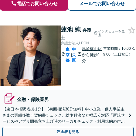
電話でお問い合わせ
メールでお問い合わせ
蓮池 純
弁護
インタビューを見
る
士
弁護士法人LEON
馬喰横山駅
営業時間：10:00~1
東
中
9:00（土日祝日）
京
央
から徒歩1
|
都
区
分
金融・保険業界
【東日本橋駅 徒歩1分】【初回相談30分無料】中小企業・個人事業主
さまの実績多数！契約書チェック、紛争解決など幅広く対応「新規サ
ービスやアプリ開発立ち上げ時のリーガルチェック・利用規約の作成
などに強い【Zoom・LINE相談可】
料金表を見る