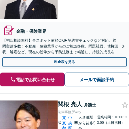
金融・保険業界
【初回相談無料】🔷スポット依頼OK▶︎契約書チェックなど対応。顧
問実績多数！不動産・建築業界からのご相談多数。問題社員、債権回
収、解雇など、現在の紛争から予防法務まで精通し、持続的成長を力
強くサポートします【WEB面談可｜三越前駅1分】
料金表を見る
電話でお問い合わせ
メールで面談予約
関根 亮人
弁護士
法律事務所way
人形町駅
営業時間：10:00~2
東
中
3:00（土日祝日）
京
央
から徒歩5
|
都
区
分