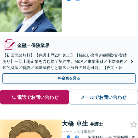
金融・保険業界
【初回面談無料】【弁護士歴20年以上】【幅広い業界の顧問対応実績
あり】一部上場企業を含む顧問契約中。M&A／事業承継／予防法務／
知的財産／特許／国際法務など幅広い分野の対応可能。【夜間・休日
相談可】【築地駅3分】
料金表を見る
電話でお問い合わせ
メールでお問い合わせ
大橋 卓生
弁護士
パークス法律事務所
東
中
茅場町駅
から
営業時間：本