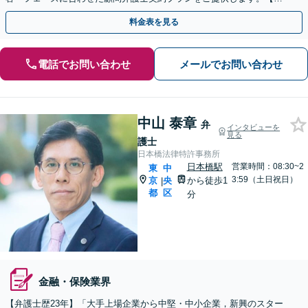
問契約／企業法務】
料金表を見る
電話でお問い合わせ
メールでお問い合わせ
中山 泰章
弁
インタビューを
見る
護士
日本橋法律特許事務所
日本橋駅
営業時間：08:30~2
東
中
3:59（土日祝日）
京
央
から徒歩1
|
都
区
分
金融・保険業界
【弁護士歴23年】「大手上場企業から中堅・中小企業，新興のスター