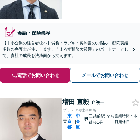
金融・保険業界
【中小企業の経営者様へ】労務トラブル・契約書のお悩み、顧問実績
多数の弁護士が伴走します。「よろず相談大歓迎」のパートナーとし
て、貴社の成長を法務面から支えます。
電話でお問い合わせ
メールでお問い合わせ
増田 直毅
弁護士
プラッサ法律事務所
東
中
三越前駅
から
営業時間：本
京
央
|
日定休日
徒歩1分
都
区