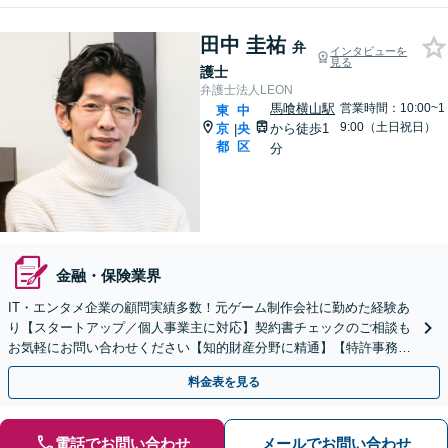
田中 圭祐
弁
インタビューを
見る
護士
弁護士法人LEON
馬喰横山駅
営業時間：10:00~1
東
中
9:00（土日祝日）
京
央
から徒歩1
|
都
区
分
金融・保険業界
IT・エンタメ企業の顧問実績多数！元ゲーム制作会社に勤めた経験あ
り【スタートアップ／個人事業主に対応】契約書チェックのご相談も
お気軽にお問い合わせください【知的財産分野に精通】【特許事務所
と提携】【Zoom・LINE相談可】
料金表を見る
電話でお問い合わせ
メールでお問い合わせ