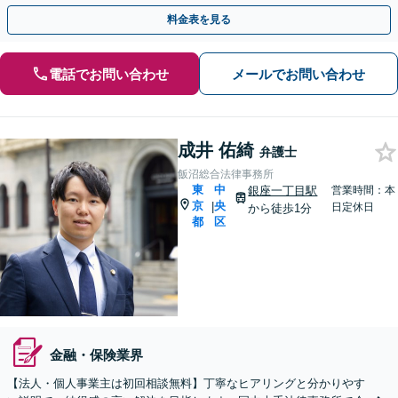
チェック等、サポートします【宝町・銀座】
料金表を見る
電話でお問い合わせ
メールでお問い合わせ
成井 佑綺
弁護士
飯沼総合法律事務所
東
中
銀座一丁目駅
営業時間：本
京
央
|
日定休日
から徒歩1分
都
区
金融・保険業界
【法人・個人事業主は初回相談無料】丁寧なヒアリングと分かりやす