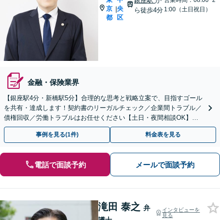
銀座駅
か
営業時間：08:00~2
京
央
|
1:00（土日祝日）
ら徒歩4分
都
区
金融・保険業界
【銀座駅4分・新橋駅5分】合理的な思考と戦略立案で、目指すゴール
を共有・達成します！契約書のリーガルチェック／企業間トラブル／
債権回収／労働トラブルはお任せください【土日・夜間相談OK】
【電話相談・ビデオ面談可】
事例を見る(1件)
料金表を見る
電話で面談予約
メールで面談予約
滝田 泰之
弁
インタビューを
見る