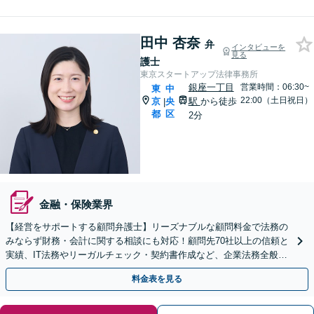
田中 杏奈
弁
インタビューを
見る
護士
東京スタートアップ法律事務所
銀座一丁目
営業時間：06:30~
東
中
22:00（土日祝日）
京
央
駅
から徒歩
|
都
区
2分
金融・保険業界
【経営をサポートする顧問弁護士】リーズナブルな顧問料金で法務の
みならず財務・会計に関する相談にも対応！顧問先70社以上の信頼と
実績、IT法務やリーガルチェック・契約書作成など、企業法務全般に
ついてお気軽にご相談ください。
料金表を見る