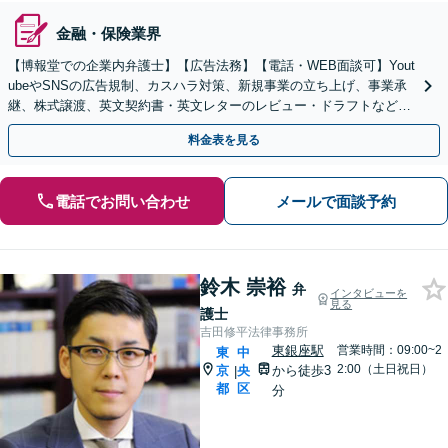
金融・保険業界
【博報堂での企業内弁護士】【広告法務】【電話・WEB面談可】Yout
ubeやSNSの広告規制、カスハラ対策、新規事業の立ち上げ、事業承
継、株式譲渡、英文契約書・英文レターのレビュー・ドラフトなどに
対応【Web面談可】
料金表を見る
電話でお問い合わせ
メールで面談予約
鈴木 崇裕
弁
インタビューを
見る
護士
吉田修平法律事務所
東銀座駅
営業時間：09:00~2
東
中
2:00（土日祝日）
京
央
から徒歩3
|
都
区
分