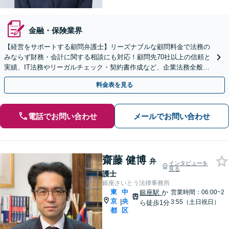
金融・保険業界
【経営をサポートする顧問弁護士】リーズナブルな顧問料金で法務の
みならず財務・会計に関する相談にも対応！顧問先70社以上の信頼と
実績、IT法務やリーガルチェック・契約書作成など、企業法務全般に
ついてお気軽にご相談ください。
料金表を見る
電話でお問い合わせ
メールでお問い合わせ
齋藤 健博
弁
インタビューを
見る
護士
銀座さいとう法律事務所
東
中
銀座駅
か
営業時間：06:00~2
京
央
|
3:55（土日祝日）
ら徒歩1分
都
区