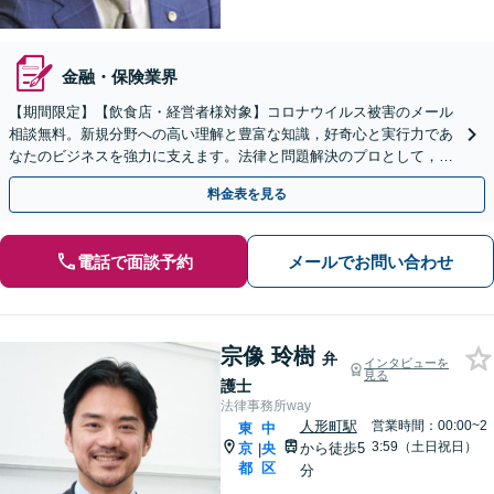
金融・保険業界
【期間限定】【飲食店・経営者様対象】コロナウイルス被害のメール
相談無料。新規分野への高い理解と豊富な知識，好奇心と実行力であ
なたのビジネスを強力に支えます。法律と問題解決のプロとして，経
営者の意思決定と業務の遂行をサポートします。
料金表を見る
電話で面談予約
メールでお問い合わせ
宗像 玲樹
弁
インタビューを
見る
護士
法律事務所way
人形町駅
営業時間：00:00~2
東
中
3:59（土日祝日）
京
央
から徒歩5
|
都
区
分