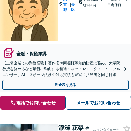
京
央
|
日定休日
徒歩4分
都
区
金融・保険業界
【上場企業での勤務経験】著作権や商標権等知的財産に強み。大学院
教授を務めるなど最新の動向にも精通！ネットやエンタメ、インフル
エンサー、AI、スポーツ法務の対応実績も豊富！担当者と同じ目線
で、実情に合ったアドバイス◎。海外からのご相談も対応
料金表を見る
電話でお問い合わせ
メールでお問い合わせ
瀧澤 花梨
弁
インタビューを