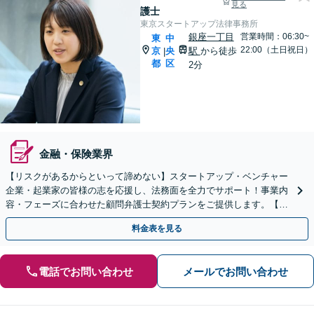
見る
護士
東京スタートアップ法律事務所
銀座一丁目
営業時間：06:30~
東
中
22:00（土日祝日）
京
央
駅
から徒歩
|
都
区
2分
金融・保険業界
【リスクがあるからといって諦めない】スタートアップ・ベンチャー
企業・起業家の皆様の志を応援し、法務面を全力でサポート！事業内
容・フェーズに合わせた顧問弁護士契約プランをご提供します。【顧
問契約／企業法務】
料金表を見る
電話でお問い合わせ
メールでお問い合わせ