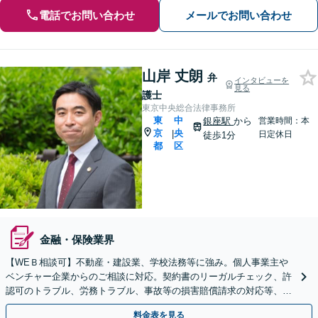
電話でお問い合わせ
メールでお問い合わせ
山岸 丈朗
弁
インタビューを
見る
護士
東京中央総合法律事務所
東
中
銀座駅
から
営業時間：本
京
央
|
日定休日
徒歩1分
都
区
金融・保険業界
【WEＢ相談可】不動産・建設業、学校法務等に強み。個人事業主や
ベンチャー企業からのご相談に対応。契約書のリーガルチェック、許
認可のトラブル、労務トラブル、事故等の損害賠償請求の対応等、お
話を丁寧にお伺いして、対応させて頂きます。
料金表を見る