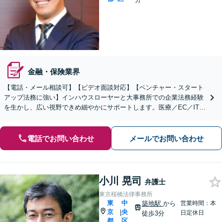
金融・保険業界
【電話・メール相談可】【ビデオ面談対応】【ベンチャー・スタート
アップ法務に強い】インハウスローヤーと大事務所での企業法務経験
を生かし、広い視野できめ細やかにサポートします。医療／EC／IT／
小規模M＆A／エンタメ業界・インフルエンサーほか
電話でお問い合わせ
メールでお問い合わせ
小川 晃司
弁護士
東京桜橋法律事務所
東
中
築地駅
から
営業時間：本
京
央
|
日定休日
徒歩3分
都
区