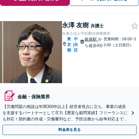
永澤 友樹
弁護士
弁護士法人平松剛法律事務所
東
中
銀座駅
か
営業時間：09:00~2
京
央
|
3:00（土日祝日）
ら徒歩4分
都
区
金融・保険業界
【労働問題の相談は年間300件以上】経営者視点に立ち、事業の成長
を支援するパートナーとして尽力【豊富な顧問実績】フリーランスに
も対応！契約書の作成・労働審判など、予防法務から紛争対応までお
任せください【銀座駅4分】【当日・夜間休日相談可】
料金表を見る