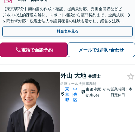
【東京駅2分】契約書の作成・確認、従業員対応、売掛金回収などビ
ジネスの法的課題を解決。スポット相談から顧問契約まで、企業規模
を問わず対応！税理士法人や議員秘書の経験も活かし、経営を法務面
から支えます【夜間や休日相談可】【オンライン相談可】
料金表を見る
電話で面談予約
メールでお問い合わせ
外山 大地
弁護士
銀座エール法律事務所
東
中
東銀座駅
から
営業時間：本
京
央
|
日定休日
徒歩6分
都
区