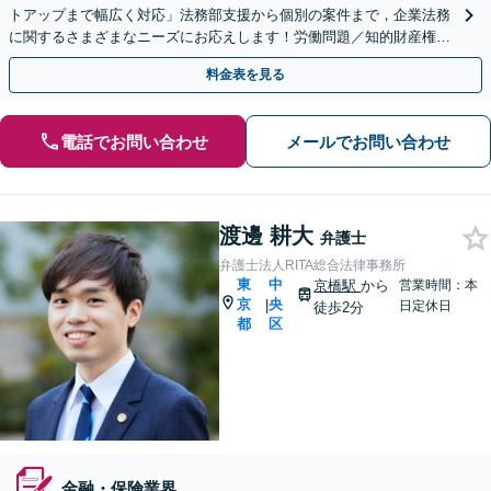
トアップまで幅広く対応」法務部支援から個別の案件まで，企業法務
に関するさまざまなニーズにお応えします！労働問題／知的財産権の
保護／M&A／コンプライアンス体制の構築ほか
料金表を見る
電話でお問い合わせ
メールでお問い合わせ
渡邊 耕大
弁護士
弁護士法人RITA総合法律事務所
東
中
京橋駅
から
営業時間：本
京
央
|
日定休日
徒歩2分
都
区
金融・保険業界