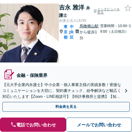
吉永 雅洋
弁
インタビューを
見る
護士
弁護士法人LEON
馬喰横山駅
営業時間：10:00~1
東
中
9:00（土日祝日）
京
央
から徒歩1
|
都
区
分
金融・保険業界
【元大手企業内弁護士】中小企業・個人事業主様の実績多数！密接な
コミュニケーションを大切に、契約書チェック、紛争解決など幅広く
対応いたします【Zoom・LINE相談可】【特許事務所と提携】【知的
財産権に精通】【東日本橋駅 徒歩1分】
料金表を見る
電話でお問い合わせ
メールでお問い合わせ