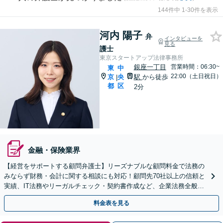
144件中 1-30件を表示
河内 陽子
弁
インタビューを
見る
護士
東京スタートアップ法律事務所
銀座一丁目
営業時間：06:30~
東
中
22:00（土日祝日）
京
央
駅
から徒歩
|
都
区
2分
金融・保険業界
【経営をサポートする顧問弁護士】リーズナブルな顧問料金で法務の
みならず財務・会計に関する相談にも対応！顧問先70社以上の信頼と
実績、IT法務やリーガルチェック・契約書作成など、企業法務全般に
ついてお気軽にご相談ください。
料金表を見る