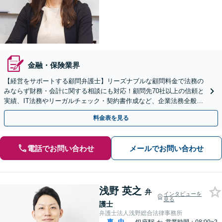
金融・保険業界
【経営をサポートする顧問弁護士】リーズナブルな顧問料金で法務の
みならず財務・会計に関する相談にも対応！顧問先70社以上の信頼と
実績、IT法務やリーガルチェック・契約書作成など、企業法務全般に
ついてお気軽にご相談ください。
料金表を見る
電話でお問い合わせ
メールでお問い合わせ
浅野 英之
弁
インタビューを
見る
護士
弁護士法人浅野総合法律事務所
東
中