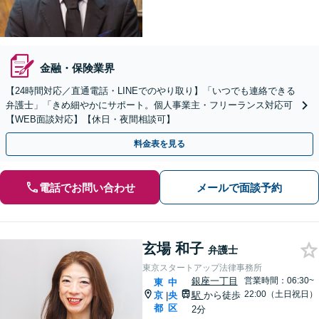
金融・保険業界
【24時間対応／直通電話・LINEでのやり取り】「いつでも連絡できる
弁護士」「きめ細やかにサポート。個人事業主・フリーランス対応可
【WEB面談対応】【休日・夜間相談可】
料金表を見る
電話でお問い合わせ
メールで面談予約
玄場 和子
弁護士
東京スタートアップ法律事務所
銀座一丁目
営業時間：06:30~
東
中
22:00（土日祝日）
京
央
駅
から徒歩
|
都
区
2分