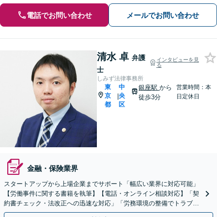
電話でお問い合わせ
メールでお問い合わせ
清水 卓
弁護
インタビューを見
る
士
しみず法律事務所
東
中
銀座駅
から
営業時間：本
京
央
|
日定休日
徒歩3分
都
区
金融・保険業界
スタートアップから上場企業までサポート「幅広い業界に対応可能」
【労働事件に関する書籍を執筆】【電話・オンライン相談対応】「契
約書チェック・法改正への迅速な対応」「労務環境の整備でトラブル
を未然に防ぐ」フランチャイズ／飲食／アパレル／教育ほか