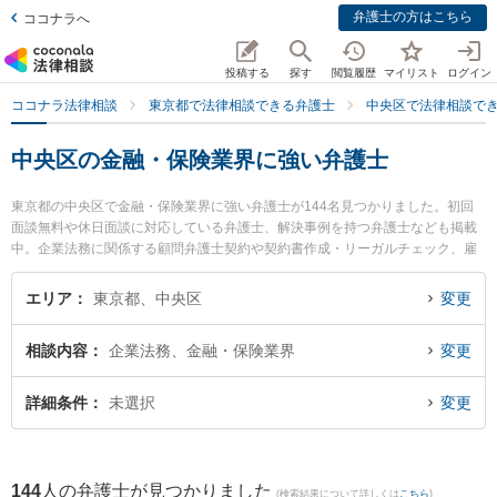
弁護士の方はこちら
ココナラへ
投稿する
探す
閲覧履歴
マイリスト
ログイン
ココナラ法律相談
東京都で法律相談できる弁護士
中央区で法律相談で
中央区の金融・保険業界に強い弁護士
東京都の中央区で金融・保険業界に強い弁護士が144名見つかりました。初回
面談無料や休日面談に対応している弁護士、解決事例を持つ弁護士なども掲載
中。企業法務に関係する顧問弁護士契約や契約書作成・リーガルチェック、雇
用契約書・就業規則作成等の細かな分野での絞り込み検索もでき便利です。特
に東京スタートアップ法律事務所の河内 陽子弁護士や東京中央総合法律事務所
エリア
東京都、中央区
変更
の山岸 丈朗弁護士、東京スタートアップ法律事務所の中川 浩秀弁護士のプロフ
ィール情報や弁護士費用、強みなどが注目されています。『中央区で土日や夜
相談内容
企業法務、金融・保険業界
変更
間に発生した金融・保険業界のトラブルを今すぐに弁護士に相談したい』『金
融・保険業界のトラブル解決の実績豊富な近くの弁護士を検索したい』『初回
相談無料で金融・保険業界を法律相談できる中央区内の弁護士に相談予約した
詳細条件
未選択
変更
い』などでお困りの相談者さんにおすすめです。
144
人の弁護士が見つかりました
(検索結果について詳しくは
こちら
)