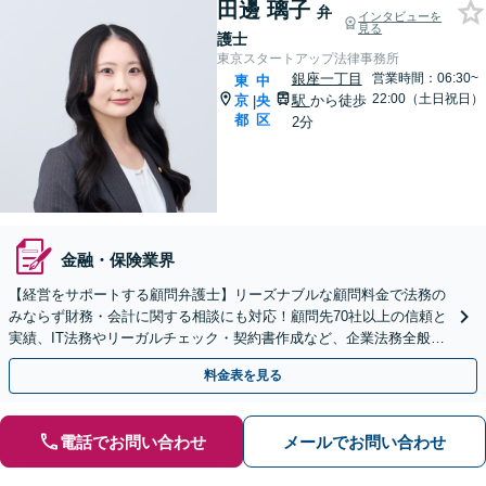
田邊 璃子
弁
インタビューを
見る
護士
東京スタートアップ法律事務所
銀座一丁目
営業時間：06:30~
東
中
22:00（土日祝日）
京
央
駅
から徒歩
|
都
区
2分
金融・保険業界
【経営をサポートする顧問弁護士】リーズナブルな顧問料金で法務の
みならず財務・会計に関する相談にも対応！顧問先70社以上の信頼と
実績、IT法務やリーガルチェック・契約書作成など、企業法務全般に
ついてお気軽にご相談ください。
料金表を見る
電話でお問い合わせ
メールでお問い合わせ