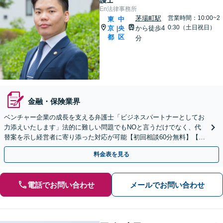
護士
En法律事務所
茅場町駅
営業時間：10:00~2
東
中
0:30（土日祝日）
京
央
から徒歩4
|
都
区
分
金融・保険業界
ベンチャー企業の成長を支える弁護士「ビジネスパートナーとしてお
力添えいたします」法的に難しい問題でもNOと言うだけでなく、代
替案を示し経営者に寄り添った対応が可能【初回相談60分無料】【弁
護士直通電話相談可】【来所不要】【夜間・休日面談可】
料金表を見る
電話でお問い合わせ
メールでお問い合わせ