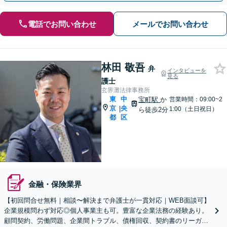
電話でお問い合わせ
メールでお問い合わせ
林田 敬吾
弁
インタビューを
見る
護士
玄界灘法律事務所
東
中
宝町駅
か
営業時間：09:00~2
京
央
|
1:00（土日祝日）
ら徒歩2分
都
区
金融・保険業界
【初回問合せ無料｜相談〜解決まで弁護士が一貫対応｜WEB面談可】
企業規模問わず対応◎個人事業主も可。豊富な企業法務の経験あり。
顧問契約、労働問題、企業間トラブル、債権回収、契約書のリーガル