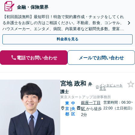
金融・保険業界
【初回面談無料】最短即日！特急で契約書作成・チェックをしてくれ
る弁護士をお探しの方はご相談ください。不動産、飲食、コンサル、
ハウスメーカー、エンタメ、病院、内装業者など顧問先多数。豊富な
経験を活かしアドバイス【日本橋駅2分】【WEB面談可】
料金表を見る
電話でお問い合わせ
メールでお問い合わせ
宮地 政和
弁
インタビューを
見る
護士
東京スタートアップ法律事務所
銀座一丁目
営業時間：06:30~
東
中
22:00（土日祝日）
京
央
駅
から徒歩
|
都
区
2分