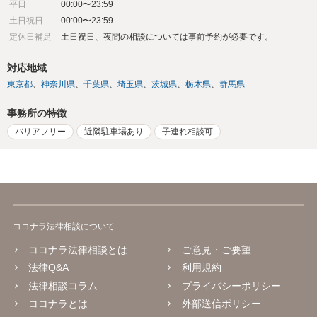
平日
00:00〜23:59
土日祝日
00:00〜23:59
定休日補足
土日祝日、夜間の相談については事前予約が必要です。
対応地域
東京都
神奈川県
千葉県
埼玉県
茨城県
栃木県
群馬県
事務所の特徴
バリアフリー
近隣駐車場あり
子連れ相談可
ココナラ法律相談について
ココナラ法律相談とは
ご意見・ご要望
法律Q&A
利用規約
法律相談コラム
プライバシーポリシー
ココナラとは
外部送信ポリシー