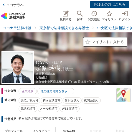
弁護士の方はこちら
ココナラへ
投稿する
探す
閲覧履歴
マイリスト
ログイン
ココナラ法律相談
東京都で法律相談できる弁護士
中央区で法律相談で
マイリストに入れる
むなかた れいき
宗像 玲樹
弁護士
法律事務所way
人形町駅
東京都
中央区日本橋小舟町6-16 日本橋グリーンビル6階
注力分野
企業法務
他の注力分野を表示
対応体制
後払い利用可
初回面談無料
休日面談可
夜間面談可
電話相談可
メール相談可
WEB面談可
初回相談は電話にて30分無料で実施しています。
注意補足
プロフィール
インタビュー
事例紹介
料金表
注力分野