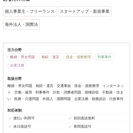
個人事業主・フリーランス
スタートアップ・新規事業
海外法人・国際法
注力分野
離婚・男女問題
相続・遺言
借金・債務整理
刑事事件
企業法務
取扱分野
離婚・男女問題
相続・遺言
交通事故
借金・債務整理
インターネッ
ト
労働・雇用
刑事事件
詐欺・消費者問題
債権回収
不動産・住ま
い
医療・介護問題
外国人・国際問題
企業法務
税務訴訟
行政事件
対応体制
後払い利用可
初回面談無料
休日面談可
夜間面談可