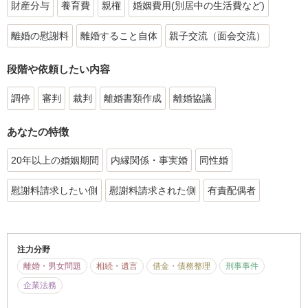
財産分与
養育費
親権
婚姻費用(別居中の生活費など)
離婚の慰謝料
離婚すること自体
親子交流（面会交流）
段階や依頼したい内容
調停
審判
裁判
離婚書類作成
離婚協議
あなたの特徴
20年以上の婚姻期間
内縁関係・事実婚
同性婚
慰謝料請求したい側
慰謝料請求された側
有責配偶者
注力分野
離婚・男女問題
相続・遺言
借金・債務整理
刑事事件
企業法務