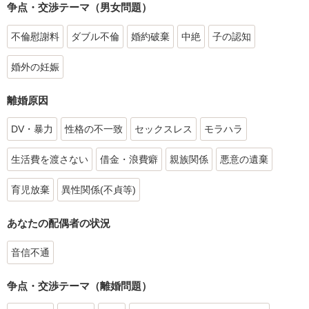
争点・交渉テーマ（男女問題）
不倫慰謝料
ダブル不倫
婚約破棄
中絶
子の認知
婚外の妊娠
離婚原因
DV・暴力
性格の不一致
セックスレス
モラハラ
生活費を渡さない
借金・浪費癖
親族関係
悪意の遺棄
育児放棄
異性関係(不貞等)
あなたの配偶者の状況
音信不通
争点・交渉テーマ（離婚問題）