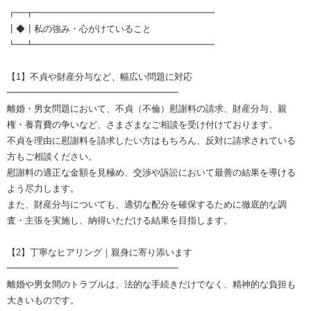
┏━┳━━━━━━━━━━━━━━━━━━━━
┃◆┃私の強み・心がけていること
┗━┻━━━━━━━━━━━━━━━━━━━━
【1】不貞や財産分与など、幅広い問題に対応
━━━━━━━━━━━━━━━━━━━
離婚・男女問題において、不貞（不倫）慰謝料の請求、財産分与、親
権・養育費の争いなど、さまざまなご相談を受け付けております。
不貞を理由に慰謝料を請求したい方はもちろん、反対に請求されている
方もご相談ください。
慰謝料の適正な金額を見極め、交渉や訴訟において最善の結果を導ける
よう尽力します。
また、財産分与についても、適切な配分を確保するために徹底的な調
査・主張を実施し、納得いただける結果を目指します。
【2】丁寧なヒアリング｜親身に寄り添います
━━━━━━━━━━━━━━━━━━━
離婚や男女間のトラブルは、法的な手続きだけでなく、精神的な負担も
大きいものです。