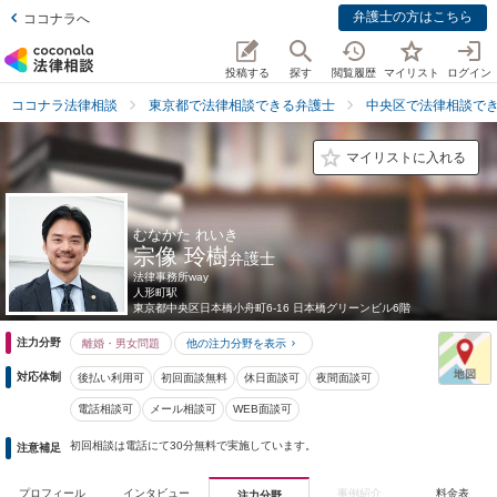
弁護士の方はこちら
ココナラへ
投稿する
探す
閲覧履歴
マイリスト
ログイン
ココナラ法律相談
東京都で法律相談できる弁護士
中央区で法律相談で
マイリストに入れる
むなかた れいき
宗像 玲樹
弁護士
法律事務所way
人形町駅
東京都
中央区日本橋小舟町6-16 日本橋グリーンビル6階
注力分野
離婚・男女問題
他の注力分野を表示
対応体制
後払い利用可
初回面談無料
休日面談可
夜間面談可
電話相談可
メール相談可
WEB面談可
初回相談は電話にて30分無料で実施しています。
注意補足
プロフィール
インタビュー
事例紹介
料金表
注力分野