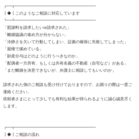
┏━┳━━━━━━━━━━━━━━━━━━━━
┃◆┃このようなご相談に対応しています
┗━┻━━━━━━━━━━━━━━━━━━━━
「慰謝料を請求したいor請求された」
「離婚協議の進め方が分からない」
「冷静さを欠いて行動してしまい、証拠の確保に失敗してしまった」
「親権で揉めている」
「財産分与はどのように行うべきなのか」
「配偶者一方所有、もしくは共有名義の不動産（自宅など）がある」
「まだ離婚を決意できないが、弁護士に相談してもいいのか」
請求された側のご相談も受け付けておりますので、お困りの際は一度ご
連絡ください。
依頼者さまにとって少しでも有利な結果が得られるように誠心誠意尽く
します。
┏━┳━━━━━━━━━━━━━━━━━━━━
┃◆┃ご相談の流れ