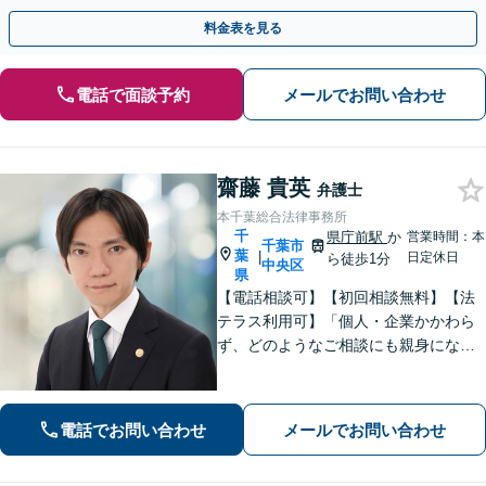
認／遺言無効確認など、複雑な訴訟も実績豊富【夜間対応】
料金表を見る
電話で面談予約
メールでお問い合わせ
齋藤 貴英
弁護士
本千葉総合法律事務所
千
県庁前駅
か
営業時間：本
千葉市
葉
|
日定休日
ら徒歩1分
中央区
県
【電話相談可】【初回相談無料】【法
テラス利用可】「個人・企業かかわら
ず、どのようなご相談にも親身になっ
て対応します」企業法務／交通事故／
離婚問題／借金問題／刑事事件など、
幅広くサポート。【夜間・休日面談
電話でお問い合わせ
メールでお問い合わせ
可】【完全個室】【本千葉駅徒歩３
分】