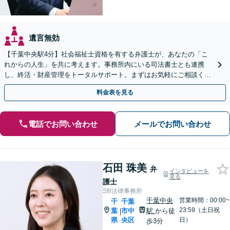
遺言無効
【千葉中央駅4分】社会福祉士資格を有する弁護士が、あなたの「こ
れからの人生」を共に考えます。事務所内にいる司法書士とも連携
し、終活・財産管理をトータルサポート。まずはお気軽にご相談くだ
さい【休日・夜間相談可】【出張相談も柔軟に対応】
料金表を見る
電話でお問い合わせ
メールでお問い合わせ
石田 珠美
弁
インタビューを
見る
護士
Sfil法律事務所
千葉中央
営業時間：00:00~
千
千葉
23:59（土日祝
葉
市中
駅
から徒
|
県
央区
日）
歩3分