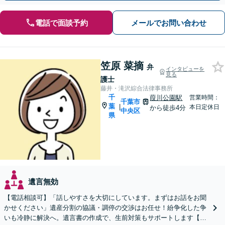
電話で面談予約
メールでお問い合わせ
笠原 菜摘
弁
インタビューを
見る
護士
藤井・滝沢綜合法律事務所
千
葭川公園駅
営業時間：
千葉市
葉
|
本日定休日
から徒歩4分
中央区
県
遺言無効
【電話相談可】「話しやすさを大切にしています。まずはお話をお聞
かせください」遺産分割の協議・調停の交渉はお任せ！紛争化した争
いも冷静に解決へ。遺言書の作成で、生前対策もサポートします【夜