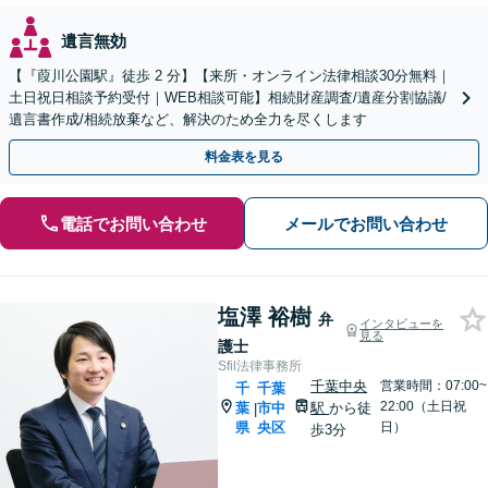
遺言無効
【『葭川公園駅』徒歩 2 分】【来所・オンライン法律相談30分無料｜
土日祝日相談予約受付｜WEB相談可能】相続財産調査/遺産分割協議/
遺言書作成/相続放棄など、解決のため全力を尽くします
料金表を見る
電話でお問い合わせ
メールでお問い合わせ
塩澤 裕樹
弁
インタビューを
見る
護士
Sfil法律事務所
千葉中央
営業時間：07:00~
千
千葉
22:00（土日祝
葉
市中
駅
から徒
|
県
央区
日）
歩3分