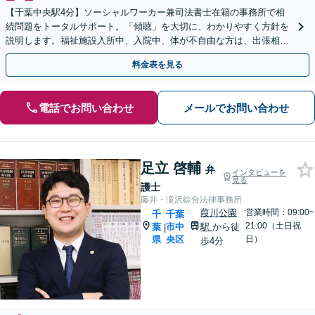
【千葉中央駅4分】ソーシャルワーカー兼司法書士在籍の事務所で相
続問題をトータルサポート。「傾聴」を大切に、わかりやすく方針を
説明します。福祉施設入所中、入院中、体が不自由な方は、出張相談
なども柔軟に対応します【休日／夜間面談OK】
料金表を見る
電話でお問い合わせ
メールでお問い合わせ
足立 啓輔
弁
インタビューを
見る
護士
藤井・滝沢綜合法律事務所
葭川公園
営業時間：09:00~
千
千葉
21:00（土日祝
葉
市中
駅
から徒
|
県
央区
日）
歩4分