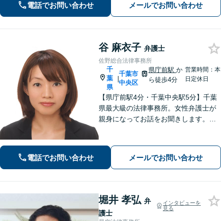
電話でお問い合わせ
メールでお問い合わせ
谷 麻衣子
弁護士
佐野総合法律事務所
千
県庁前駅
か
営業時間：本
千葉市
葉
|
日定休日
ら徒歩4分
中央区
県
【県庁前駅4分・千葉中央駅5分】千葉
県最大級の法律事務所。女性弁護士が
親身になってお話をお聞きします。不
動産トラブル／債権回収／債務整理な
ど身近な法律トラブルはお任せくださ
い。【初回相談30分無料】【夜間・休
電話でお問い合わせ
メールでお問い合わせ
日の相談可能】
堀井 孝弘
弁
インタビューを
見る
護士