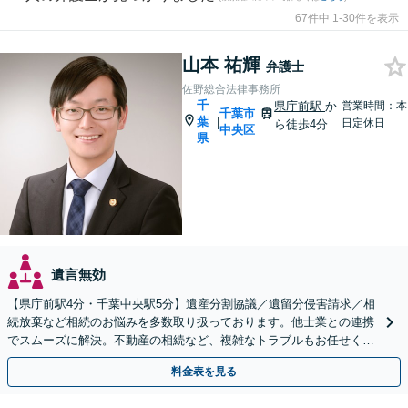
67件中 1-30件を表示
山本 祐輝
弁護士
佐野総合法律事務所
千
県庁前駅
か
営業時間：本
千葉市
葉
|
日定休日
ら徒歩4分
中央区
県
遺言無効
【県庁前駅4分・千葉中央駅5分】遺産分割協議／遺留分侵害請求／相
続放棄など相続のお悩みを多数取り扱っております。他士業との連携
でスムーズに解決。不動産の相続など、複雑なトラブルもお任せくだ
さい。【初回面談相談30分無料】
料金表を見る