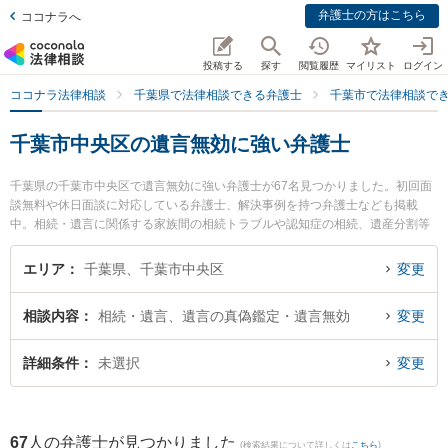
弁護士の方はこちら
ココナラへ
投稿する
探す
閲覧履歴
マイリスト
ログイン
ココナラ法律相談
千葉県で法律相談できる弁護士
千葉市で法律相談で
千葉市中央区の遺言無効に強い弁護士
千葉県の千葉市中央区で遺言無効に強い弁護士が67名見つかりました。初回面
談無料や休日面談に対応している弁護士、解決事例を持つ弁護士なども掲載
中。相続・遺言に関係する家族間の相続トラブルや認知症の相続、遺産分割等
の細かな分野での絞り込み検索もでき便利です。特に佐野総合法律事務所の山
本 祐輝弁護士や佐野総合法律事務所の石垣 ゆり子弁護士、佐野総合法律事務所
エリア
千葉県、千葉市中央区
変更
の川崎 仁寛弁護士のプロフィール情報や弁護士費用、強みなどが注目されてい
ます。『千葉市中央区で土日や夜間に発生した遺言無効のトラブルを今すぐに
相談内容
相続・遺言、遺言の真偽鑑定・遺言無効
変更
弁護士に相談したい』『遺言無効のトラブル解決の実績豊富な近くの弁護士を
検索したい』『初回相談無料で遺言無効を法律相談できる千葉市中央区内の弁
護士に相談予約したい』などでお困りの相談者さんにおすすめです。
詳細条件
未選択
変更
67
人の弁護士が見つかりました
(検索結果について詳しくは
こちら
)