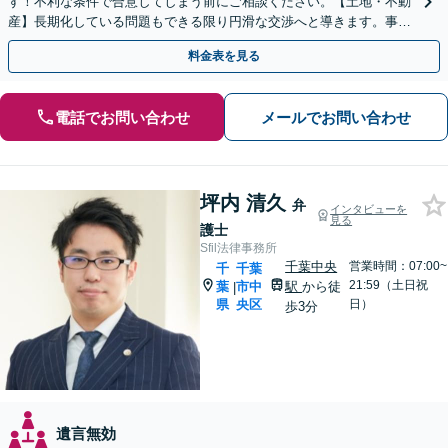
す！不利な条件で合意してしまう前にご相談ください。【土地・不動
産】長期化している問題もできる限り円滑な交渉へと導きます。事業
承継／相続放棄も対応可能。【JR千葉駅近く】駐車場あり
料金表を見る
電話でお問い合わせ
メールでお問い合わせ
坪内 清久
弁
インタビューを
見る
護士
Sfil法律事務所
千葉中央
営業時間：07:00~
千
千葉
21:59（土日祝
葉
市中
駅
から徒
|
県
央区
日）
歩3分
遺言無効