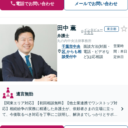
電話でお問い合わせ
メールでお問い合わせ
田中 薫
東京都
インタビュー
を見る
弁護士
丸の内中央法律事務所
営業時
千葉市中央
面談方法(対面・
区
からも相
電話・ビデオな
間：本日
談受付中
ど)は応相談
定休日
遺言無効
【関東エリア対応】【初回相談無料】【他士業連携でワンストップ対
応】相続紛争の実務に精通した弁護士が、依頼者さまの立場に立っ
て、今後取るべき対応を丁寧にご説明し、解決までしっかりとサポー
トいたします。お気軽にご相談ください。【WEB面談可】