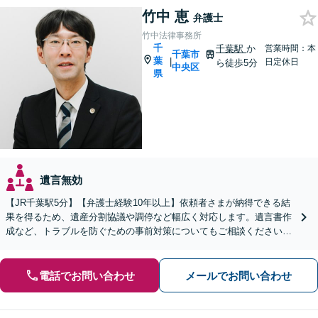
竹中 恵
弁護士
竹中法律事務所
千
千葉駅
か
営業時間：本
千葉市
葉
|
日定休日
ら徒歩5分
中央区
県
遺言無効
【JR千葉駅5分】【弁護士経験10年以上】依頼者さまが納得できる結
果を得るため、遺産分割協議や調停など幅広く対応します。遺言書作
成など、トラブルを防ぐための事前対策についてもご相談ください
【初回相談無料】
電話でお問い合わせ
メールでお問い合わせ