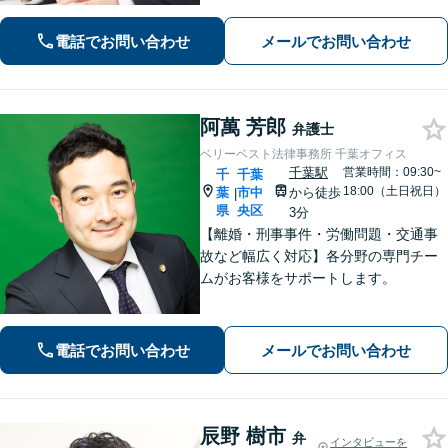
不動産、離婚・男女問題などに対応。1
件1件、真摯に向き合うことを大切に、
電話でお問い合わせ
メールでお問い合わせ
丁寧なリーガルサービスを提供。ぜひ
ご相談ください。【県庁前駅4分】
阿萬 芳郎
弁護士
ベリーベスト法律事務所 千葉オフィス
千葉駅
営業時間：09:30~
千
千葉
18:00（土日祝日）
葉
市中
から徒歩
|
県
央区
3分
【離婚・刑事事件・労働問題・交通事
故など幅広く対応】各分野の専門チー
ムがお客様をサポートします。
電話でお問い合わせ
メールでお問い合わせ
辰野 樹市
弁
インタビューを