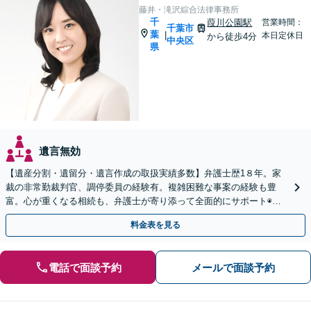
藤井・滝沢綜合法律事務所
千
葭川公園駅
営業時間：
千葉市
葉
|
本日定休日
から徒歩4分
中央区
県
遺言無効
【遺産分割・遺留分・遺言作成の取扱実績多数】弁護士歴1８年。家
裁の非常勤裁判官、調停委員の経験有。複雑困難な事案の経験も豊
富。心が重くなる相続も、弁護士が寄り添って全面的にサポート◉オ
ンライン相談可◉ 【千葉駅徒歩13分】
料金表を見る
電話で面談予約
メールで面談予約