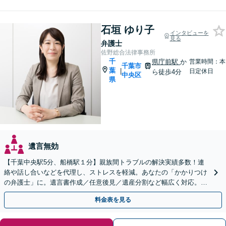
石垣 ゆり子
インタビューを
見る
弁護士
佐野総合法律事務所
千
県庁前駅
か
営業時間：本
千葉市
葉
|
日定休日
ら徒歩4分
中央区
県
遺言無効
【千葉中央駅5分、船橋駅１分】親族間トラブルの解決実績多数！連
絡や話し合いなどを代理し、ストレスを軽減。あなたの「かかりつけ
の弁護士」に。遺言書作成／任意後見／遺産分割など幅広く対応。お
気軽にご相談ください！【初回来所相談30分無料】
料金表を見る