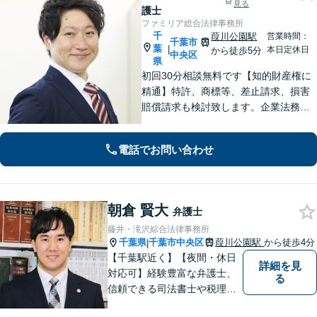
見る
護士
ファミリア総合法律事務所
千
葭川公園駅
営業時間：
千葉市
葉
|
本日定休日
から徒歩5分
中央区
県
初回30分相談無料です【知的財産権に
精通】特許、商標等、差止請求、損害
賠償請求も検討致します。企業法務・
顧問契約・刑事事件・離婚・相続・不
動産など分野の区別なく、複雑・特殊
電話でお問い合わせ
な事案でも全力で対応します。千葉県
内に限らず、関東エリア内であれば出
張可
朝倉 賢大
弁護士
藤井・滝沢綜合法律事務所
千葉県
千葉市中央区
葭川公園駅
から徒歩4分
|
【千葉駅近く】【夜間・休日
詳細を見
対応可】経験豊富な弁護士、
る
信頼できる司法書士や税理士
との協力、連携が可能です。