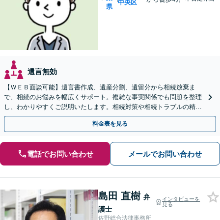
中央区
県
遺言無効
【ＷＥＢ面談可能】遺言書作成、遺産分割、遺留分から相続放棄ま
で、相続のお悩みを幅広くサポート。複雑な事実関係でも問題を整理
し、わかりやすくご説明いたします。相続対策や相続トラブルの精神
的なご負担を減らし、最適な解決を目指します。
料金表を見る
電話でお問い合わせ
メールでお問い合わせ
島田 直樹
弁
インタビューを
見る
護士
佐野総合法律事務所