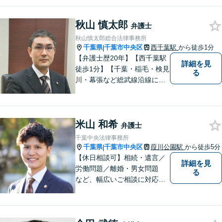
ご依頼者様の想いや気持ちを
第一に考え、寄り添いなが
秋山 慎太郎
ら、ワンストップで迅速な解
弁護士
決を目指します。【相続問
秋山慎太郎総合法律事務所
題】【借金・債務問題】【不
千葉県
千葉市中央区
西千葉駅
から徒歩1分
|
動産問題】
【弁護士歴20年】【西千葉駅
詳細を見
徒歩1分】【千葉・稲毛・検見
る
川・幕張など総武線沿線にお
住いの方好アクセス】不動
産・相続・離婚・交通事故・
借金・労働・刑事・企業法務
米山 和希
などお気軽にお問い合わせく
弁護士
ださい【個人／企業いずれも
千葉中央法律事務所
対応実績あり】
千葉県
千葉市中央区
葭川公園駅
から徒歩5分
|
【休日相談可】相続・遺言／
詳細を見
労働問題／離婚・男女問題
る
など、幅広いご相談に対応。
依頼者さまに丁寧に寄り添
い、納得できる解決を目指し
ます【複数弁護士在籍】複雑