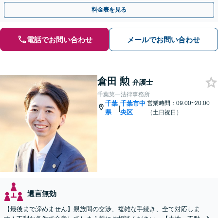
間・休日面談可】【葭川公園駅5分】
料金表を見る
電話でお問い合わせ
メールでお問い合わせ
倉田 勲
弁護士
千葉第一法律事務所
千葉
千葉市中
営業時間：09:00~20:00
|
県
央区
（土日祝日）
遺言無効
【最後まで諦めません】親族間の交渉、複雑な手続き、全て対応しま