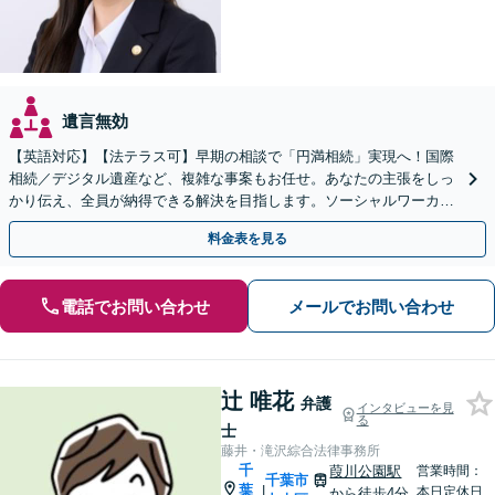
遺言無効
【英語対応】【法テラス可】早期の相談で「円満相続」実現へ！国際
相続／デジタル遺産など、複雑な事案もお任せ。あなたの主張をしっ
かり伝え、全員が納得できる解決を目指します。ソーシャルワーカー
兼司法書士と連携【WEB面談可】【24時間受付】
料金表を見る
電話でお問い合わせ
メールでお問い合わせ
辻 唯花
弁護
インタビューを見
る
士
藤井・滝沢綜合法律事務所
千
葭川公園駅
営業時間：
千葉市
葉
|
本日定休日
から徒歩4分