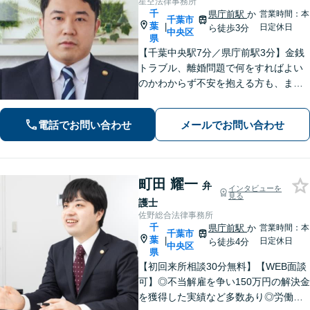
星空法律事務所
千
県庁前駅
か
営業時間：本
千葉市
葉
|
日定休日
ら徒歩3分
中央区
県
【千葉中央駅7分／県庁前駅3分】金銭
トラブル、離婚問題で何をすればよい
のかわからず不安を抱える方も、まず
はお気軽にご相談ください。交通事
故：軽微に見えるケガでも、裁判基準
電話でお問い合わせ
メールでお問い合わせ
で算定すれば賠償額が大幅に増額され
る可能性があります【土・夜間のご相
談可】
町田 耀一
弁
インタビューを
見る
護士
佐野総合法律事務所
千
県庁前駅
か
営業時間：本
千葉市
葉
|
日定休日
ら徒歩4分
中央区
県
【初回来所相談30分無料】【WEB面談
可】◎不当解雇を争い150万円の解決金
を獲得した実績など多数あり◎労働、