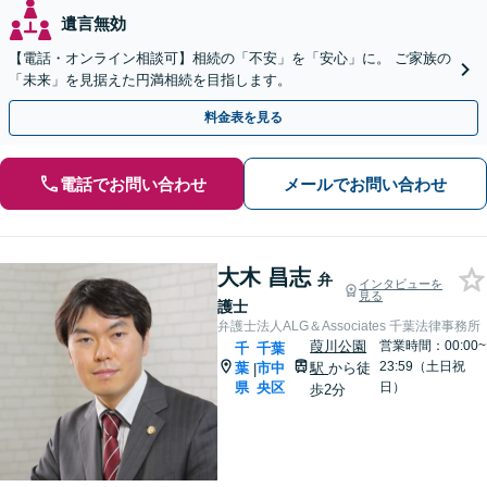
遺言無効
【電話・オンライン相談可】相続の「不安」を「安心」に。 ご家族の
「未来」を見据えた円満相続を目指します。
料金表を見る
電話でお問い合わせ
メールでお問い合わせ
大木 昌志
弁
インタビューを
見る
護士
弁護士法人ALG＆Associates 千葉法律事務所
葭川公園
営業時間：00:00~
千
千葉
23:59（土日祝
葉
市中
駅
から徒
|
県
央区
日）
歩2分