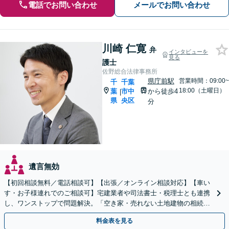
電話でお問い合わせ
メールでお問い合わせ
川崎 仁寛
弁
インタビューを
見る
護士
佐野総合法律事務所
県庁前駅
営業時間：09:00~
千
千葉
18:00（土曜日）
葉
市中
から徒歩4
|
県
央区
分
遺言無効
【初回相談無料／電話相談可】【出張／オンライン相談対応】【車い
す・お子様連れでのご相談可】宅建業者や司法書士・税理士とも連携
し、ワンストップで問題解決。「空き家・売れない土地建物の相続／
権利関係が複雑な不動産相続もお任せください」
料金表を見る