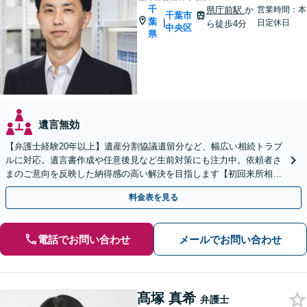
千
県庁前駅
か
営業時間：本
千葉市
葉
|
日定休日
ら徒歩4分
中央区
県
遺言無効
【弁護士経験20年以上】遺産分割協議遺留分など、幅広い相続トラブ
ルに対応。遺言書作成や任意後見など生前対策にも注力中。依頼者さ
まのご意向を反映した納得感の高い解決を目指します【初回来所相談
無料】【電話相談・web面談可】【千葉中央駅5分】
料金表を見る
電話でお問い合わせ
メールでお問い合わせ
髙塚 真希
弁護士