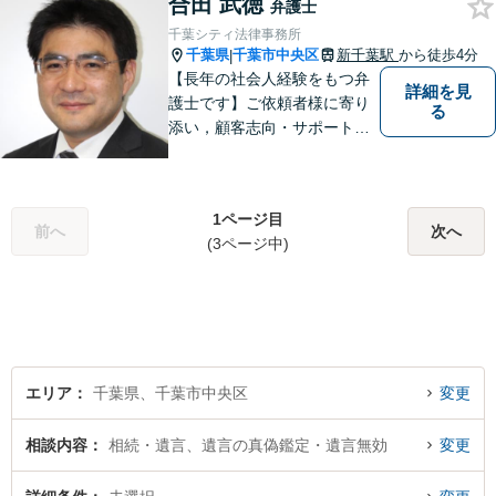
合田 武徳
な内容の紛争も、事務所一丸
弁護士
となり解決までサポート【葭
千葉シティ法律事務所
川公園駅5分】
千葉県
千葉市中央区
新千葉駅
から徒歩4分
|
【長年の社会人経験をもつ弁
詳細を見
護士です】ご依頼者様に寄り
る
添い，顧客志向・サポート精
神を大切にしつつ，問題解決
に全力を尽くします。【休日
夜間相談、出張にも柔軟に対
1ページ目
応】ご相談者様の精神的負担
前へ
次へ
(3ページ中)
を軽減することも重視してい
る弁護士です。【千葉駅徒歩
７分】
エリア
千葉県、千葉市中央区
変更
相談内容
相続・遺言、遺言の真偽鑑定・遺言無効
変更