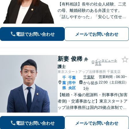
【有料相談】長年の社会人経験、二児
の母、離婚経験のある弁護士です。
「話しやすかった」「安心して任せら
れた」といったお声を頂戴していま
す。最後まで話を遮らずにお聞きし、
電話でお問い合わせ
メールでお問い合わせ
丁寧な対応を心がけます。お気軽にご
相談ください【JR千葉駅15分、葭川公
園駅5分】
新妻 俊稀
弁
インタビューを
見る
護士
東京スタートアップ法律事務所 千葉支店
千葉駅
営業時間：06:30~
千
千葉
22:00（土日祝日）
葉
市中
から徒歩
|
県
央区
1分
【離婚・不倫の慰謝料・刑事事件(加害
者側)・交通事故など】東京スタートア
ップ法律事務所は国内29拠点体制で全
国対応！【ご自宅からの電話相談にも
対応(法律相談は完全予約制)】各分野で
電話でお問い合わせ
メールでお問い合わせ
専門性の高い弁護士が寄り添い解決を