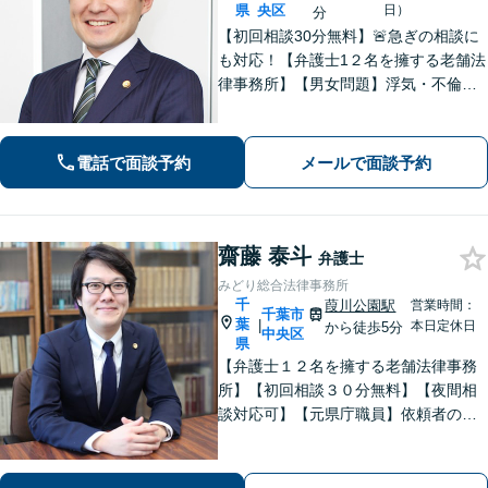
県
央区
日）
分
【初回相談30分無料】🚨急ぎの相談に
も対応！【弁護士1２名を擁する老舗法
律事務所】【男女問題】浮気・不倫の
慰謝料・親権問題などご相談ください
【借金問題】最適な債務整理をご提案
【債権回収】売掛金の回収はお任せ
電話で面談予約
メールで面談予約
【葭川公園駅5分／千葉中央駅10分】
齋藤 泰斗
弁護士
みどり総合法律事務所
千
葭川公園駅
営業時間：
千葉市
葉
|
本日定休日
から徒歩5分
中央区
県
【弁護士１２名を擁する老舗法律事務
所】【初回相談３０分無料】【夜間相
談対応可】【元県庁職員】依頼者の方
の一番身近な相談相手を目指していま
す。地域に信頼されている歴史のある
法律事務所です。