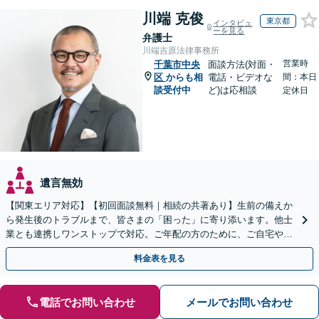
川端 克俊
東京都
インタビュ
ーを見る
弁護士
川端吉原法律事務所
営業時
千葉市中央
面談方法(対面・
区
からも相
電話・ビデオな
間：本日
談受付中
ど)は応相談
定休日
遺言無効
【関東エリア対応】【初回面談無料｜相続の共著あり】生前の備えか
ら発生後のトラブルまで、皆さまの「困った」に寄り添います。他士
業とも連携しワンストップで対応。ご年配の方のために、ご自宅やご
近所への出張相談も実施【秘密厳守｜休日・夜間相談可】
料金表を見る
電話でお問い合わせ
メールでお問い合わせ