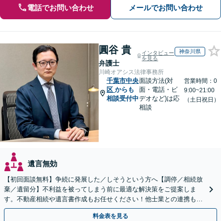
電話でお問い合わせ
メールでお問い合わせ
圓谷 貴
神奈川県
インタビュー
を見る
弁護士
川崎オアシス法律事務所
千葉市中央
面談方法(対
営業時間：0
区
からも
面・電話・ビ
9:00~21:00
相談受付中
デオなど)は応
（土日祝日）
相談
遺言無効
【初回面談無料】争続に発展した／しそうという方へ【調停／相続放
棄／遺留分】不利益を被ってしまう前に最適な解決策をご提案しま
す。不動産相続や遺言書作成もお任せください！他士業との連携も可
能
料金表を見る