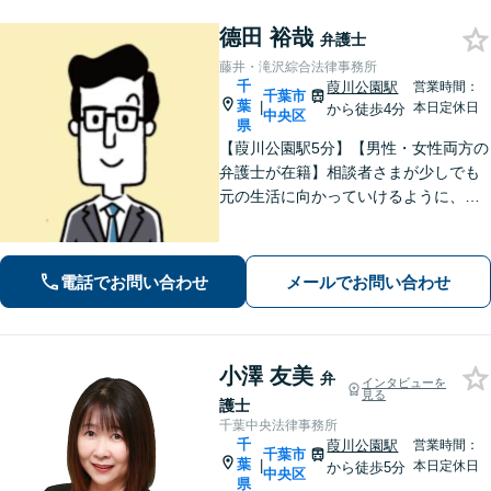
德田 裕哉
弁護士
藤井・滝沢綜合法律事務所
千
葭川公園駅
営業時間：
千葉市
葉
|
本日定休日
から徒歩4分
中央区
県
【葭川公園駅5分】【男性・女性両方の
弁護士が在籍】相談者さまが少しでも
元の生活に向かっていけるように、最
大限尽力させていただきます。まずは
お気軽にご相談ください。【事前予約
で休日・夜間面談可】【完全個室】
電話でお問い合わせ
メールでお問い合わせ
小澤 友美
弁
インタビューを
見る
護士
千葉中央法律事務所
千
葭川公園駅
営業時間：
千葉市
葉
|
本日定休日
から徒歩5分
中央区
県