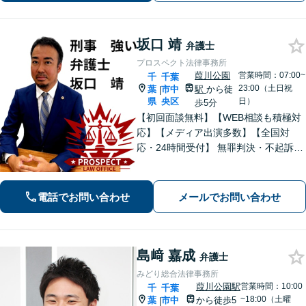
サポートします。
坂口 靖
弁護士
プロスペクト法律事務所
葭川公園
営業時間：07:00~
千
千葉
23:00（土日祝
葉
市中
駅
から徒
|
県
央区
日）
歩5分
【初回面談無料】【WEB相談も積極対
応】【メディア出演多数】【全国対
応・24時間受付】 無罪判決・不起訴多
数の“実力派”弁護士が直接対応！刑事弁
護に精通し、圧倒的な交渉力で最善の
結果へ。粘り強く、鋭く、そして迅速
電話でお問い合わせ
メールでお問い合わせ
に。明朗な料金体系で安心サポート。
島﨑 嘉成
弁護士
みどり総合法律事務所
葭川公園駅
営業時間：10:00
千
千葉
~18:00（土曜
葉
市中
から徒歩5
|