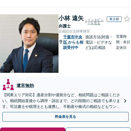
小林 遠矢
東京都
インタビュ
ーを見る
弁護士
武蔵総合法律事務所
営業時
千葉市中央
面談方法(対面・
区
からも相
電話・ビデオな
間：本日
談受付中
ど)は応相談
定休日
遺言無効
【関東エリア対応】遺産分割や遺留分など、相続問題はご相談くださ
い。相続開始直後から調停・訴訟まで、どの段階のご相談でも承りま
す。司法書士や税理士とも連携し、不動産や株式の相続などもワンス
トップで対応可能。遺言書作成や事業承継のご相談にも対応
料金表を見る