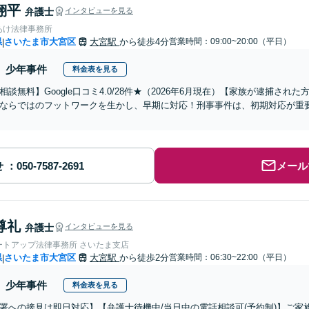
翔平
弁護士
インタビューを見る
あけ法律事務所
県
さいたま市大宮区
大宮駅
から徒歩4分
営業時間：09:00~20:00（平日）
|
少年事件
料金表を見る
相談無料】Google口コミ4.0/28件★（2026年6月現在）【家族が逮捕さ
ならではのフットワークを生かし、早期に対応！刑事事件は、初期対応が重
せ
メール
尊礼
弁護士
インタビューを見る
ートアップ法律事務所 さいたま支店
県
さいたま市大宮区
大宮駅
から徒歩2分
営業時間：06:30~22:00（平日）
|
少年事件
料金表を見る
署への接見は即日対応】【弁護士待機中/当日中の電話相談可(予約制)】ご