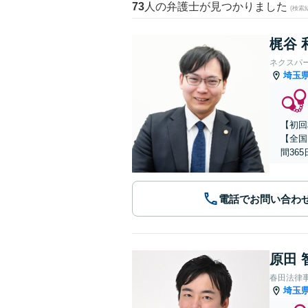
73
人の弁護士が見つかりました
(検索
梶谷 
ネクスパ
埼玉
【初回
【全国
間36
電話でお問い合わ
原田 
春田法律
埼玉