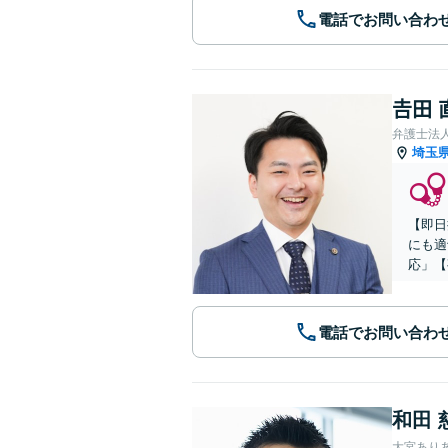
電話でお問い合わ
𠮷田
弁護士法
埼玉
【即日
にも適
応」【
電話でお問い合わ
和田 
大宮あり