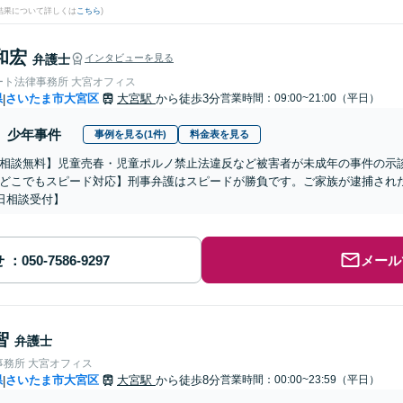
結果について詳しくは
こちら
)
和宏
弁護士
インタビューを見る
ート法律事務所 大宮オフィス
県
さいたま市大宮区
大宮駅
から徒歩3分
営業時間：09:00~21:00（平日）
|
少年事件
事例を見る(1件)
料金表を見る
相談無料】児童売春・児童ポルノ禁止法違反など被害者が未成年の事件の示
どこでもスピード対応】刑事弁護はスピードが勝負です。ご家族が逮捕された
5日相談受付】
せ
メール
智
弁護士
事務所 大宮オフィス
県
さいたま市大宮区
大宮駅
から徒歩8分
営業時間：00:00~23:59（平日）
|