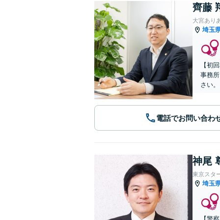
齊藤 
大宮あり
埼玉
【初回
事務所
さい。
電話でお問い合わ
神尾 
東京スタ
埼玉
【警察