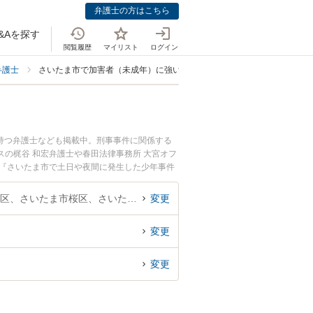
弁護士の方はこちら
&Aを探す
閲覧履歴
マイリスト
ログイン
弁護士
さいたま市で加害者（未成年）に強い弁護士
持つ弁護士なども掲載中。刑事事件に関係する
の梶谷 和宏弁護士や春田法律事務所 大宮オフ
。『さいたま市で土日や夜間に発生した少年事件
で少年事件を法律相談できるさいたま市内の弁護
埼玉県、さいたま市西区、さいたま市北区、さいたま市大宮区、さいたま市見沼区、さいたま市中央区、さいたま市桜区、さいたま市浦和区、さいたま市南区、さいたま市緑区、さいたま市岩槻区
変更
変更
変更