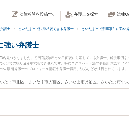
法律相談を投稿する
弁護士を探す
法律Q
弁護士
さいたま市で法律相談できる弁護士
さいたま市で刑事事件に強い
に強い弁護士
73名見つかりました。初回面談無料や休日面談に対応している弁護士、解決事例を
な分野での絞り込み検索もでき便利です。特にネクスパート法律事務所 大宮オフィス
所の佐藤 都弁護士のプロフィール情報や弁護士費用、強みなどが注目されています
少年事件のトラブル解決の実績豊富な近くの弁護士を検索したい』『初回相談無料
んにおすすめです。
）