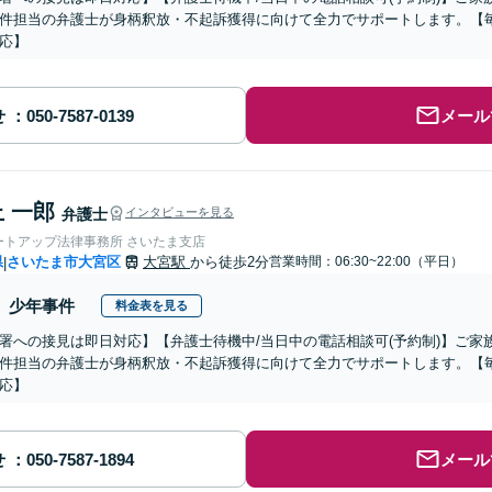
件担当の弁護士が身柄釈放・不起訴獲得に向けて全力でサポートします。【毎
応】
せ
メール
 一郎
弁護士
インタビューを見る
ートアップ法律事務所 さいたま支店
県
さいたま市大宮区
大宮駅
から徒歩2分
営業時間：06:30~22:00（平日）
|
少年事件
料金表を見る
署への接見は即日対応】【弁護士待機中/当日中の電話相談可(予約制)】ご
件担当の弁護士が身柄釈放・不起訴獲得に向けて全力でサポートします。【毎
応】
せ
メール