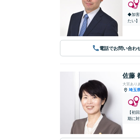
◆加害
たい】
電話でお問い合わ
佐藤 
大宮あり
埼玉
【初回
期に対