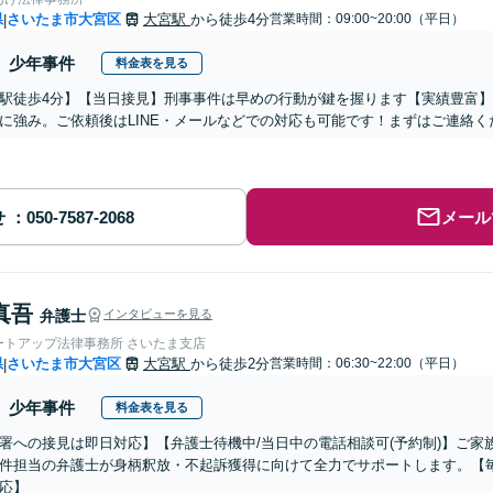
県
さいたま市大宮区
大宮駅
から徒歩4分
営業時間：09:00~20:00（平日）
|
少年事件
料金表を見る
駅徒歩4分】【当日接見】刑事事件は早めの行動が鍵を握ります【実績豊富
に強み。ご依頼後はLINE・メールなどでの対応も可能です！まずはご連絡
せ
メール
真吾
弁護士
インタビューを見る
ートアップ法律事務所 さいたま支店
県
さいたま市大宮区
大宮駅
から徒歩2分
営業時間：06:30~22:00（平日）
|
少年事件
料金表を見る
署への接見は即日対応】【弁護士待機中/当日中の電話相談可(予約制)】ご
件担当の弁護士が身柄釈放・不起訴獲得に向けて全力でサポートします。【毎
応】