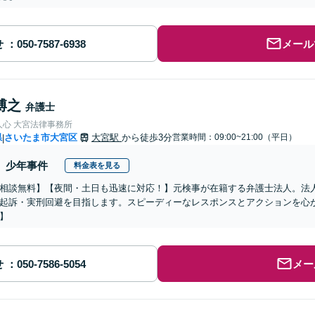
せ
メール
博之
弁護士
人心 大宮法律事務所
県
さいたま市大宮区
大宮駅
から徒歩3分
営業時間：09:00~21:00（平日）
|
少年事件
料金表を見る
相談無料】【夜間・土日も迅速に対応！】元検事が在籍する弁護士法人。法
起訴・実刑回避を目指します。スピーディーなレスポンスとアクションを心
】
せ
メー