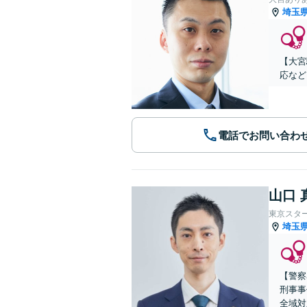
埼玉
【大宮
応など
電話でお問い合わ
山口 
東京スタ
埼玉
【警察
刑事事
全域対