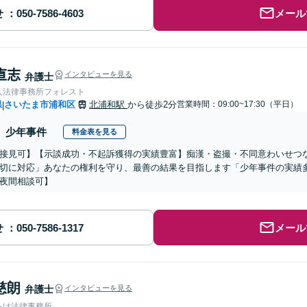
せ
メール
 直志
インタビューを見る
弁護士
人法律事務所フォレスト
県
さいたま市浦和区
北浦和駅
から徒歩2分
営業時間：09:00~17:30（平日）
|
少年事件
料金表を見る
接見可】【示談成功・不起訴獲得の実績豊富】痴漢・盗撮・不同意わいせつ
切に対応」あなたの権利を守り、最善の結果を目指します「少年事件の実績
夜間相談可】
せ
メール
慈朗
弁護士
インタビューを見る
あけ法律事務所