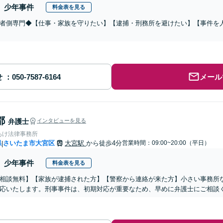
少年事件
料金表を見る
者側専門◆【仕事・家族を守りたい】【逮捕・刑務所を避けたい】【事件を
せ
メール
都
弁護士
インタビューを見る
あけ法律事務所
県
さいたま市大宮区
大宮駅
から徒歩4分
営業時間：09:00~20:00（平日）
|
少年事件
料金表を見る
相談無料】【家族が逮捕された方】【警察から連絡が来た方】小さい事務所
応いたします。刑事事件は、初期対応が重要なため、早めに弁護士にご相談