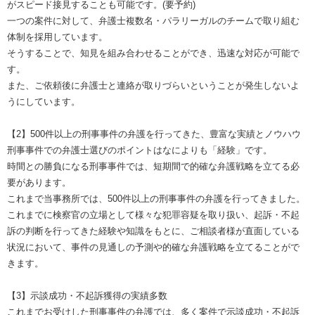
がスピード接見することも可能です。(要予約)
一つの案件に対して、弁護士複数名・パラリーガルのチームで取り組む
体制を採用しています。
そうすることで、知見を組み合わせることができ、迅速な対応が可能で
す。
また、ご依頼後に弁護士と連絡が取りづらいということが発生しないよ
うにしています。
【2】500件以上の刑事事件の弁護を行ってきた、豊富な実績とノウハウ
刑事事件での弁護士選びのポイントはなによりも「経験」です。
時間との勝負になる刑事事件では、短期間で的確な弁護戦略を立てる必
要があります。
これまで当事務所では、500件以上の刑事事件の弁護を行ってきました。
これまでに検察官の立場として様々な犯罪容疑を取り扱い、起訴・不起
訴の判断を行ってきた経験や知識をもとに、ご相談者様が直面している
状況において、事件の見通しの予測や的確な弁護戦略を立てることがで
きます。
【3】示談成功・不起訴獲得の実績多数
これまでお受けした刑事事件の弁護では、多く案件で示談成功・不起訴