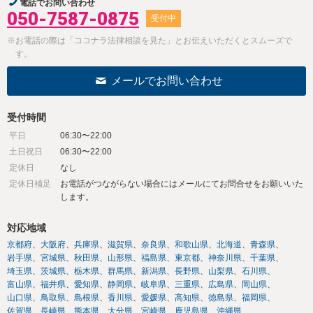
電話でお問い合わせ
050-7587-0875
受付中
※お電話の際は「ココナラ法律相談を見た」とお伝えいただくとスムーズで
す。
メールでお問い合わせ
受付時間
平日
06:30〜22:00
土日祝日
06:30〜22:00
定休日
なし
定休日補足
お電話がつながらない場合にはメールにてお問合せをお願いいた
します。
対応地域
京都府
大阪府
兵庫県
滋賀県
奈良県
和歌山県
北海道
青森県
岩手県
宮城県
秋田県
山形県
福島県
東京都
神奈川県
千葉県
埼玉県
茨城県
栃木県
群馬県
新潟県
長野県
山梨県
石川県
富山県
福井県
愛知県
静岡県
岐阜県
三重県
広島県
岡山県
山口県
鳥取県
島根県
香川県
愛媛県
高知県
徳島県
福岡県
佐賀県
長崎県
熊本県
大分県
宮崎県
鹿児島県
沖縄県