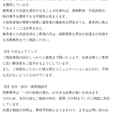
を獲得しています。
被害者との示談を成功させることが出来れば、身柄釈放・不起訴処分・
執行猶予を獲得できる可能性が高まります。
※加害者側が警察や検察に被害者の連絡先を問合せても、基本的に教え
てもらうことは出来ません。
被害者との示談交渉をご希望の方は、経験豊富な男女の弁護士が在籍す
る当事務所までご相談ください。
【4】十分なヒアリング
ご相談者様の話をしっかりと最後まで聞いたうえで、出来る限りご希望
に近い解決策をご提示するようにしています。
また、ご依頼をいただいた後も密なコミュニケーションを心がけ、不明
な点がないように心がけています。
【5】当日・休日・夜間相談可
刑事事件は「一日の依頼の遅れ」が大きな結果の違いを生みます。
そのため、当日の急なご相談や休日、夜間（2０時まで）のご相談に対応
しています。
弁護士相談の日時は、事前予約制となりますので、まずはお問い合わせ