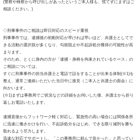
(警察や検察から呼び出しがあったというご本人様も、慌てずにまずはご
相談ください。)
◇刑事事件のご相談は即日対応のスピード重視
刑事事件では、逮捕後の初動対応が早ければ早いほど、弁護士としてで
きる活動の選択肢が多くなり、勾留阻止や不起訴処分獲得の可能性が高
まります。
そのため、とくに身内の方が「逮捕・身柄を拘束されているケース」の
ご相談については、
すぐに刑事事件の担当弁護士と電話で話をすることが出来る体制(※1)を
整え、通常ご連絡いただいた当日中に接見（ご本人と弁護士の面会）に
向かいます。
(※1)まずは事務局でご状況などの詳細をお伺いした後、弁護士から折り
返しお電話いたします。
逮捕直後からフットワーク軽く対応し、緊急性の高い場合には関係各所
に迅速に働きかけを行い、不起訴処分をはじめ、できる限り減刑を勝ち
取れるよう尽力します。
迅速な対応でサポートし、「この事務所に頼んで良かった」と思ってい