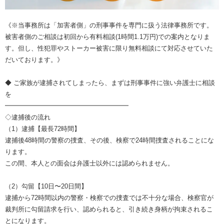
《※当事務所は「加害者側」の刑事事件を専門に扱う法律事務所です。
被害者側のご相談は初回から有料相談(1時間1.1万円)での案内となりま
す。但し、性犯罪やストーカー被害に限り無料相談にて対応させていた
だいております。》
◆ ご家族が逮捕されてしまったら、まずは刑事事件に強い弁護士に相談
を
━━━━━━━━━━━━━━━━━━━
◇逮捕後の流れ
（1）逮捕【最長72時間】
逮捕後48時間の警察の捜査、その後、検察で24時間捜査されることにな
ります。
この間、本人との面会は弁護士以外には認められません。
（2）勾留【10日〜20日間】
逮捕から72時間以内の警察・検察での捜査では不十分な場合、検察官が
裁判所に勾留請求を行い、認められると、引き続き身柄が拘束されるこ
とになります。