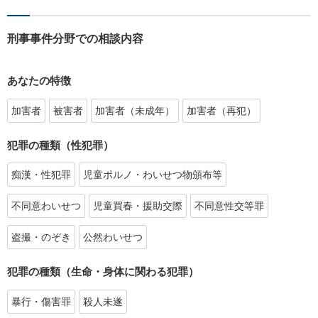
刑事事件分野での相談内容
あなたの特徴
加害者
被害者
加害者（未成年）
加害者（再犯）
犯罪の種類（性犯罪）
痴漢・性犯罪
児童ポルノ・わいせつ物頒布等
不同意わいせつ
児童買春・援助交際
不同意性交等罪
盗撮・のぞき
公然わいせつ
犯罪の種類（生命・身体に関わる犯罪）
暴行・傷害罪
殺人未遂