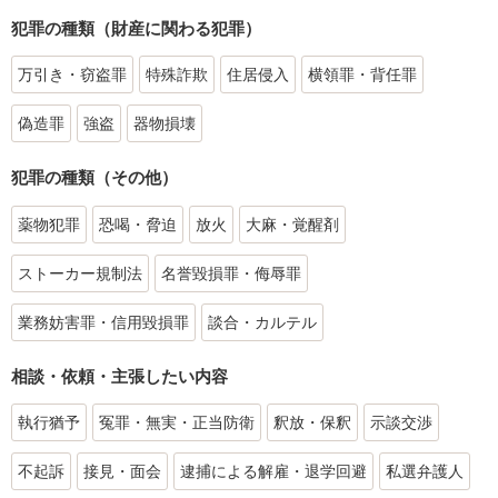
犯罪の種類（財産に関わる犯罪）
万引き・窃盗罪
特殊詐欺
住居侵入
横領罪・背任罪
偽造罪
強盗
器物損壊
犯罪の種類（その他）
薬物犯罪
恐喝・脅迫
放火
大麻・覚醒剤
ストーカー規制法
名誉毀損罪・侮辱罪
業務妨害罪・信用毀損罪
談合・カルテル
相談・依頼・主張したい内容
執行猶予
冤罪・無実・正当防衛
釈放・保釈
示談交渉
不起訴
接見・面会
逮捕による解雇・退学回避
私選弁護人