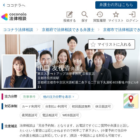
弁護士の方はこちら
ココナラへ
投稿する
探す
閲覧履歴
マイリスト
ログイン
ココナラ法律相談
京都府で法律相談できる弁護士
京都市で法律相談で
マイリストに入れる
やまぐち ゆみか
山口 友視香
弁護士
東京スタートアップ法律事務所 京都支店
京都市役所前駅
京都府
京都市中京区河原町通二条下る二丁目下丸屋町403番地 FISビル8
11
注力分野
刑事事件
他の注力分野を表示
対応体制
カード利用可
分割払い利用可
初回面談無料
休日面談可
夜間面談可
電話相談可
WEB面談可
法律相談は「完全予約制」となります。お電話ですぐにご質問や弁護士と話し
注意補足
たいという要望には応じかねますので何卒ご了承下さい。(※要予約で当日中
の弁護士相談には対応しています。)英語・中国語による対応も可能です。