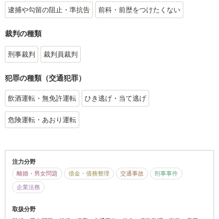
逮捕や勾留の阻止・準抗告
前科・前歴をつけたくない
裁判の種類
刑事裁判
裁判員裁判
犯罪の種類（交通犯罪）
飲酒運転・無免許運転
ひき逃げ・当て逃げ
危険運転・あおり運転
注力分野
離婚・男女問題
借金・債務整理
交通事故
刑事事件
企業法務
取扱分野