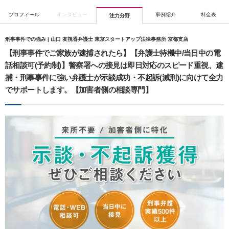
プロフィール
インタビュー
事例紹介
料金表
注力分野
刑事事件での強み | 山口 友視香弁護士 東京スタートアップ法律事務所 京都支店
【刑事事件でご家族が逮捕されたら】【弁護士待機中/当日中の電
話相談可(予約制)】警察署への接見は即日対応のスピード重視、逮
捕・刑事事件に強い弁護士が示談成功・不起訴(減刑)に向けて全力
でサポートします。【加害者側の相談専門】