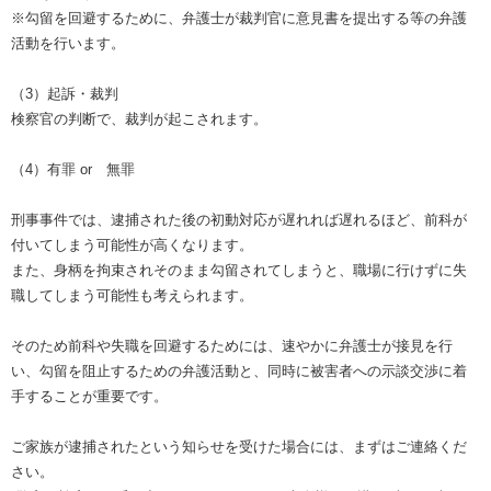
※勾留を回避するために、弁護士が裁判官に意見書を提出する等の弁護
活動を行います。
（3）起訴・裁判
検察官の判断で、裁判が起こされます。
（4）有罪 or 無罪
刑事事件では、逮捕された後の初動対応が遅れれば遅れるほど、前科が
付いてしまう可能性が高くなります。
また、身柄を拘束されそのまま勾留されてしまうと、職場に行けずに失
職してしまう可能性も考えられます。
そのため前科や失職を回避するためには、速やかに弁護士が接見を行
い、勾留を阻止するための弁護活動と、同時に被害者への示談交渉に着
手することが重要です。
ご家族が逮捕されたという知らせを受けた場合には、まずはご連絡くだ
さい。