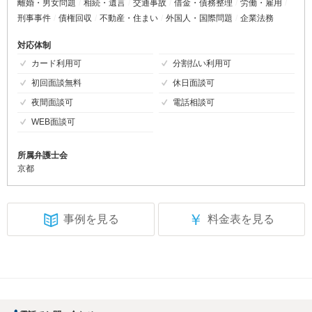
離婚・男女問題
相続・遺言
交通事故
借金・債務整理
労働・雇用
刑事事件
債権回収
不動産・住まい
外国人・国際問題
企業法務
対応体制
カード利用可
分割払い利用可
初回面談無料
休日面談可
夜間面談可
電話相談可
WEB面談可
所属弁護士会
京都
￥
事例を見る
料金表を見る