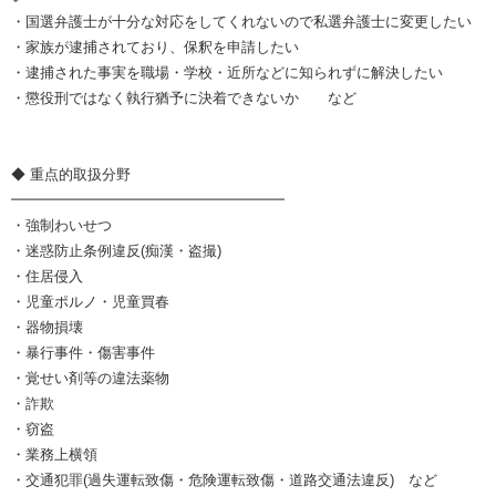
・国選弁護士が十分な対応をしてくれないので私選弁護士に変更したい
・家族が逮捕されており、保釈を申請したい
・逮捕された事実を職場・学校・近所などに知られずに解決したい
・懲役刑ではなく執行猶予に決着できないか など
◆ 重点的取扱分野
━━━━━━━━━━━━━━━━━━━
・強制わいせつ
・迷惑防止条例違反(痴漢・盗撮)
・住居侵入
・児童ポルノ・児童買春
・器物損壊
・暴行事件・傷害事件
・覚せい剤等の違法薬物
・詐欺
・窃盗
・業務上横領
・交通犯罪(過失運転致傷・危険運転致傷・道路交通法違反) など