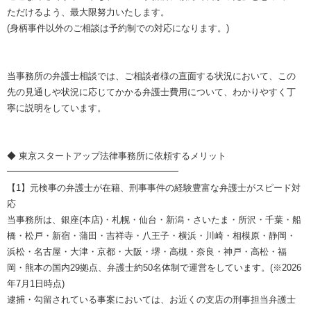
ただけるよう、最大限努力いたします。
(身柄事件以外のご相談は予約制での対応になります。)
当事務所の弁護士相談では、ご相談者様の直面する状況において、この
先の見通しや状況に応じてかかる弁護士費用について、わかりやすく丁
寧に説明をしています。
◆ 東京スタートアップ法律事務所に依頼するメリット
━━━━━━━━━━━━━━━━━━━
【1】元検事の弁護士が在籍、刑事事件の経験豊富な弁護士がスピード対
応
当事務所は、銀座(本店)・札幌・仙台・新潟・さいたま・所沢・千葉・船
橋・松戸・新宿・蒲田・吉祥寺・八王子・横浜・川崎・相模原・静岡・
浜松・名古屋・大津・京都・大阪・堺・高槻・奈良・神戸・高松・福
岡・熊本の国内29拠点、弁護士約50名体制で運営をしています。(※2026
年7月1日時点)
逮捕・勾留されている事案においては、お近くの支店の刑事担当弁護士