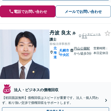
電話でお問い合わせ
メールでお問い合わせ
丹波 良太
弁
インタビューを
見る
護士
春楡法律事務所
北
円山公園駅
営業時間：
札幌市
海
|
本日定休日
から徒歩3分
中央区
道
法人・ビジネスの債権回収
【初回面談無料】債権回収はスピードが重要です。法人・個人問わ
ず、粘り強い交渉で債権回収をサポートします。