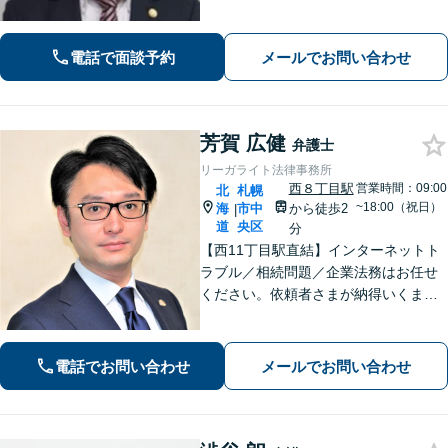
型の事務所として、相談者さま一人ひ
とりと向き合い、「迅速かつ有利」な
解決を目指します。刑事事件、離婚問
電話で面談予約
メールでお問い合わせ
題、企業法務など幅広く対応できます
芳賀 広健
弁護士
リーガライト法律事務所
西８丁目駅
営業時間：09:00
北
札幌
~18:00（祝日）
海
市中
から徒歩2
|
道
央区
分
【西11丁目駅直結】インターネットト
ラブル／相続問題／企業法務はお任せ
ください。依頼者さまが納得いくまで
徹底的に争う強さとZoomやSkypeに対
応する手軽さで、依頼者さまの利益の
最大化に尽力。【分割払い利用可】
電話でお問い合わせ
メールでお問い合わせ
【土日祝・夜間相談対応可】