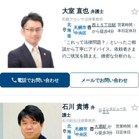
大室 直也
弁護士
札幌アカシヤ法律事務所
北
西１５丁目駅
営業時間：
札幌市
海
|
本日定休日
から徒歩4分
中央区
道
「これって法律問題？」といったご相
談から丁寧にアドバイス。依頼者さま
のご状況を踏まえ、緻密な分析のもと
トラブルのツボを押さえた解決策を提
示いたします
電話でお問い合わせ
メールでお問い合わせ
石川 貴博
弁
インタビューを
見る
護士
石川総合法律事務所
北
大通駅
か
営業時間：本
札幌市
海
|
日定休日
ら徒歩3分
中央区
道