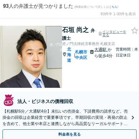
93
人の弁護士が見つかりました
(検索結果について詳しくは
こちら
)
93件中 1-30件を表示
石垣 尚之
弁
インタビューを
見る
護士
虎ノ門法律経済事務所 札幌支店
北
大通駅
か
営業時間：本
札幌市
海
|
日定休日
ら徒歩4分
中央区
道
法人・ビジネスの債権回収
【札幌駅6分／大通駅4分】未払いの売掛金、下請費用の請求など。売
掛金の回収は企業経営で重要事項です。早期回収の実現・再発の防止
を含めて、他士業や本店と連携しながら高品質なリーガルサポートが
できるよう尽力します【初回相談無料】【休日面談可】
料金表を見る