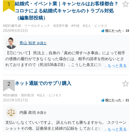
1
結婚式・イベント業｜キャンセルはお客様都合？
コロナによる結婚式キャンセルのトラブル対処
（編集部投稿）
#契約書作成・リーガルチェック
#誹謗中傷
#中絶
#法人・ビジネス
2020年4月22日
役にたった
19
青山 知史
弁護士
【①について】 民法上，自身の「責めに帰すべき事由」によって相手
の債務の履行ができなくなった場合には、相手の請求を拒めないとさ
れておりますので（民法536条2項），こうした条文に当たるかが問題
となります。 まず形式的には，条文に当たる可能性は考えられます。
現在の各宣言や要請は，強制力のあるものではなく，震災等で対象施
設が滅失してしまった場合と異なり，挙式等自体が物理的に不可能に
2
ネット通販でのサプリ購入
なったとまではいえないかと思われます。こうした中で，顧客の判断
でキャンセルを申し出たとすれば，形式的には顧客側に帰責性があっ
#契約解除・契約取消
#法人・ビジネス
たといえる可能性は考えられます。 一方で，実質的に考えた場合，集
2021年3月27日
役にたった
21
会に供する施設等については，営業自粛を要請されているところ，結
婚式場等の施設についても，解釈によっては集会に供する施設の1つと
内藤 政信
弁護士
して，休止要請の対象と考える余地はあるかと思われます。 こうした
支払いしなくていいですよ。 訴えられても勝ちますから。 スクリーン
解釈を採った場合，強制力はないまでも，事実上挙式等の実施が困難
ショットその他、証拠保全と経緯の記録を しておくといいでしょう。
となる外部的要因があったとして，顧客の「責めに帰すべき事由」が