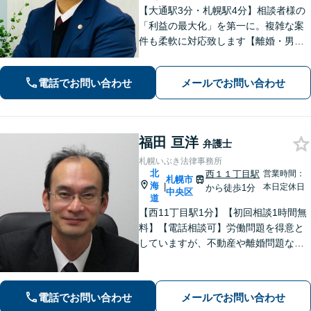
【大通駅3分・札幌駅4分】相談者様の
「利益の最大化」を第一に。複雑な案
件も柔軟に対応致します【離婚・男女
問題】目先の解決だけではなく、未来
を見据えた解決をご提案いたします
電話でお問い合わせ
メールでお問い合わせ
【借金・債務整理】自己破産や個人整
理など新しい未来の始まりを支援いた
します
福田 亘洋
弁護士
札幌いぶき法律事務所
北
西１１丁目駅
営業時間：
札幌市
海
|
本日定休日
から徒歩1分
中央区
道
【西11丁目駅1分】【初回相談1時間無
料】【電話相談可】労働問題を得意と
していますが、不動産や離婚問題など
幅広く対応可能です。相談者さまと真
摯に向き合う姿勢を大切にしており、
話しやすい雰囲気作りを心がけており
電話でお問い合わせ
メールでお問い合わせ
ます。お困りの際は、ぜひご相談くだ