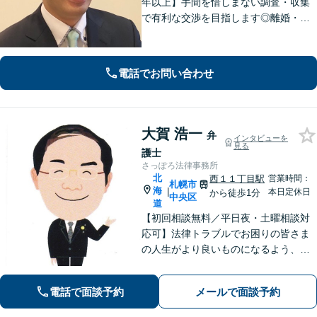
年以上】手間を惜しまない調査・収集
で有利な交渉を目指します◎離婚・男
女問題/遺産・相続問題/交通事故はお任
せください。特に不貞慰謝料請求、財
産分与、養育費につき解決事例多数！
電話でお問い合わせ
【ＺＯＯＭ対応】
大賀 浩一
弁
インタビューを
見る
護士
さっぽろ法律事務所
北
西１１丁目駅
営業時間：
札幌市
海
|
本日定休日
から徒歩1分
中央区
道
【初回相談無料／平日夜・土曜相談対
応可】法律トラブルでお困りの皆さま
の人生がより良いものになるよう、誠
心誠意対応いたします。労働・労災
や、離婚、相続、不動産など、お気軽
電話で面談予約
メールで面談予約
にご相談ください。 ※電話やメールで
のご相談はお受けしておりません。