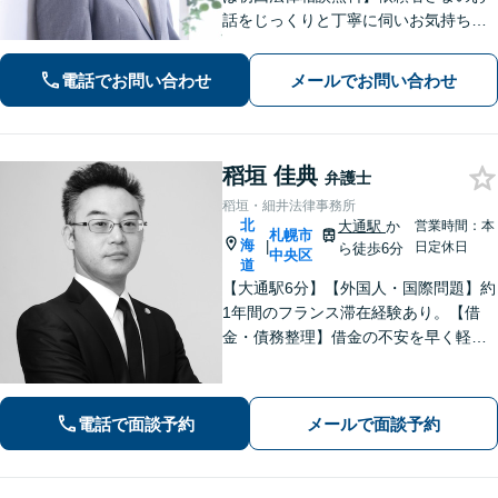
話をじっくりと丁寧に伺いお気持ちに
寄り添いながら最善の解決策を共に考
えていきます。弁護士に相談するだけ
電話でお問い合わせ
メールでお問い合わせ
でも解決の道筋が見えて気持ちが楽に
なることもあります。お気軽にご相談
ください。
稻垣 佳典
弁護士
稻垣・細井法律事務所
北
大通駅
か
営業時間：本
札幌市
海
|
日定休日
ら徒歩6分
中央区
道
【大通駅6分】【外国人・国際問題】約
1年間のフランス滞在経験あり。【借
金・債務整理】借金の不安を早く軽減
するため、早期解決を意識していま
す。お気軽にご相談ください。
電話で面談予約
メールで面談予約