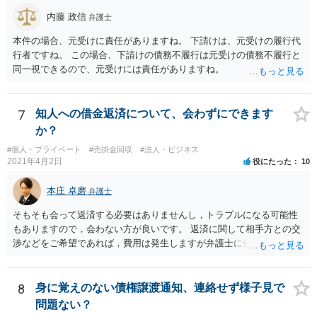
内藤 政信
弁護士
本件の場合、元受けに責任がありますね。 下請けは、元受けの履行代
行者ですね。 この場合、下請けの債務不履行は元受けの債務不履行と
同一視できるので、元受けには責任がありますね。
7
知人への借金返済について、会わずにできます
か？
#個人・プライベート
#売掛金回収
#法人・ビジネス
2021年4月2日
役にたった
10
本庄 卓磨
弁護士
そもそも会って返済する必要はありませんし，トラブルになる可能性
もありますので，会わない方が良いです。 返済に関して相手方との交
渉などをご希望であれば，費用は発生しますが弁護士に依頼すること
はできます。 ご依頼された場合は，弁護士を介して連絡することがで
きますので，ご自身で対応する必要はなくなります。
8
身に覚えのない債権譲渡通知、連絡せず様子見で
問題ない？