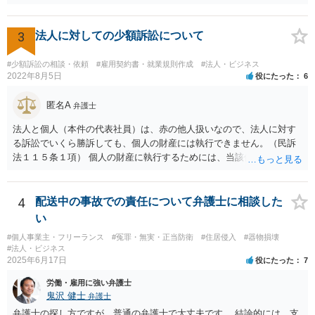
あるとまではいえず，結婚式場等からの請求が認められない可能性は
考えられます。 このように，条文の解釈次第で判断が分かれうるた
3
法人に対しての少額訴訟について
め，安易に請求ができると考えるのは危険かと思われます。 なお，仮
に全額の請求が不可能となっても，これまでに生じた費用や打合せ相
当分の報酬の範囲であれば，中途終了時の委任事務への報酬請求や不
#少額訴訟の相談・依頼
#雇用契約書・就業規則作成
#法人・ビジネス
2022年8月5日
役にたった
6
当利得返還請求として，支払いを求められる可能性はあるかと思われ
ます（民法648条3項、703条等）。 【②について】 請求に応じてもら
匿名A
えない場合，基本的には代理人を介した交渉や，法的手続きを取るこ
弁護士
とになります。 もっとも，上述したように，全額の請求は，必ずしも
法人と個人（本件の代表社員）は、赤の他人扱いなので、法人に対す
確実に認められる事案ではないと思われるため，法的手続きまでは行
る訴訟でいくら勝訴しても、個人の財産には執行できません。（民訴
わず，協議によって適切な範囲での支払いに関する合意を目指す方が
法１１５条１項） 個人の財産に執行するためには、当該個人に対して
良いかと思われます。 【③について】 事実か否かにかかわらず，相手
別途訴訟を提起するか、法人に加えて個人を被告にしておく必要があ
の社会的評価を損なうような投稿であれば，名誉毀損となり得ます。
ります。貴殿が被告になった場合は、「彼氏」の干渉を受けずに応訴
こうした場合，プロバイダ等を通じて投稿の削除を求めたり，また
することができます。「彼女」氏は、故意又は重過失を立証する必要
4
配送中の事故での責任について弁護士に相談した
は，発信者自身の情報の開示を受けた上で，発進した当人に対する損
があります。 なお、仮に会社法４２９条の責任が認められ敗訴した場
い
害賠償請求等を行うことも可能です。
合は、２５万円ずつではなく５０万円の連帯債務になります（同法４
#個人事業主・フリーランス
#冤罪・無実・正当防衛
#住居侵入
#器物損壊
３０条）。「彼女」氏は、５０万円の範囲内でどちらにいくら請求し
#法人・ビジネス
てもよく、支払った人はその半額をもう一人の代表社員に請求（求
2025年6月17日
役にたった
7
償）できます。
労働・雇用に強い弁護士
鬼沢 健士
弁護士
弁護士の探し方ですが、普通の弁護士で大丈夫です。 結論的には、支