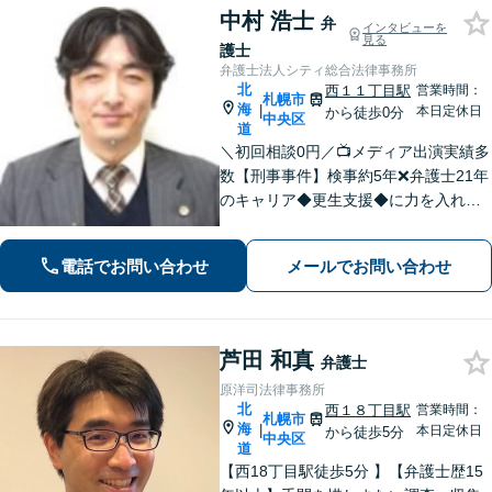
中村 浩士
弁
インタビューを
見る
護士
弁護士法人シティ総合法律事務所
北
西１１丁目駅
営業時間：
札幌市
海
|
本日定休日
から徒歩0分
中央区
道
＼初回相談0円／📺メディア出演実績多
数【刑事事件】検事約5年❌弁護士21年
のキャリア◆更生支援◆に力を入れた
刑事弁護で最善の解決を目指します
【交通事故】民事・刑事両面で真実を
電話でお問い合わせ
メールでお問い合わせ
追求し、適切な対応を求めて尽力しま
す。被害者支援にも注力。
芦田 和真
弁護士
原洋司法律事務所
北
西１８丁目駅
営業時間：
札幌市
海
|
本日定休日
から徒歩5分
中央区
道
【西18丁目駅徒歩5分 】【弁護士歴15