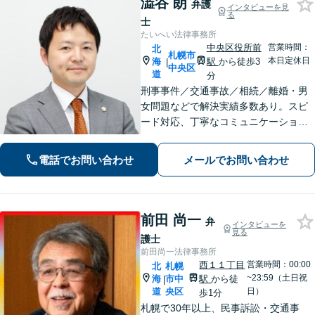
澁谷 朗
弁護
インタビューを見
る
士
たいへい法律事務所
中央区役所前
営業時間：
北
札幌市
本日定休日
海
駅
から徒歩3
|
中央区
道
分
刑事事件／交通事故／相続／離婚・男
女問題などで解決実績多数あり。スピ
ード対応、丁寧なコミュニケーション
で、納得感の高い解決を目指します
【初回無料相談】【速やかな対応】
電話でお問い合わせ
メールでお問い合わせ
【夜間土日祝日の相談可】
前田 尚一
弁
インタビューを
見る
護士
前田尚一法律事務所
西１１丁目
営業時間：00:00
北
札幌
~23:59（土日祝
海
市中
駅
から徒
|
道
央区
日）
歩1分
札幌で30年以上、民事訴訟・交通事