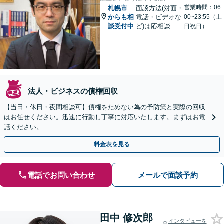
営業時間：06:
札幌市
面談方法(対面・
からも相
電話・ビデオな
00~23:55（土
談受付中
ど)は応相談
日祝日）
法人・ビジネスの債権回収
【当日・休日・夜間相談可】債権をためない為の予防策と実際の回収
はお任せください。迅速に行動し丁寧に対応いたします。まずはお電
話ください。
料金表を見る
電話でお問い合わせ
メールで面談予約
田中 修次郎
インタビューを