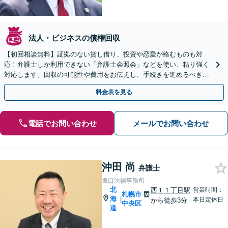
法人・ビジネスの債権回収
【初回相談無料】証拠のない貸し借り、投資や恋愛が絡むものも対
応！弁護士しか利用できない「弁護士会照会」などを使い、粘り強く
対応します。回収の可能性や費用をお伝えし、手続きを進めるべきか
否か、アドバイス【休日・夜間相談可】【西11丁目駅5分】
料金表を見る
電話でお問い合わせ
メールでお問い合わせ
沖田 尚
弁護士
坂口法律事務所
北
西１１丁目駅
営業時間：
札幌市
海
|
本日定休日
から徒歩3分
中央区
道