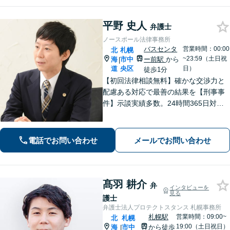
平野 史人
弁護士
ノースポール法律事務所
バスセンタ
営業時間：00:00
北
札幌
~23:59（土日祝
海
市中
ー前駅
から
|
道
央区
日）
徒歩1分
【初回法律相談無料】確かな交渉力と
配慮ある対応で最善の結果を【刑事事
件】示談実績多数。24時間365日対応
で身柄解放・不起訴を目指します【交
通事故】保険会社顧問事務所での勤務
経験あり。【バスセンター前駅3番出口
電話でお問い合わせ
メールでお問い合わせ
徒歩1分】
髙羽 耕介
弁
インタビューを
見る
護士
弁護士法人プロテクトスタンス 札幌事務所
札幌駅
営業時間：09:00~
北
札幌
19:00（土日祝日）
海
市中
から徒歩
|