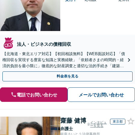
法人・ビジネスの債権回収
【北海道・東北エリア対応】【初回相談無料】【WEB面談対応】「債
権回収を実現する豊富な知識と実務経験」「依頼者さまの時間的・経
済的負担を最小限に」徹底的な財産調査と適切な法的手続き「建築会
社、食品会社、不動産オーナー」【休日・夜間相談可】
料金表を見る
電話でお問い合わせ
メールでお問い合わせ
齋藤 健博
東京都
インタビュ
ーを見る
弁護士
銀座さいとう法律事務所