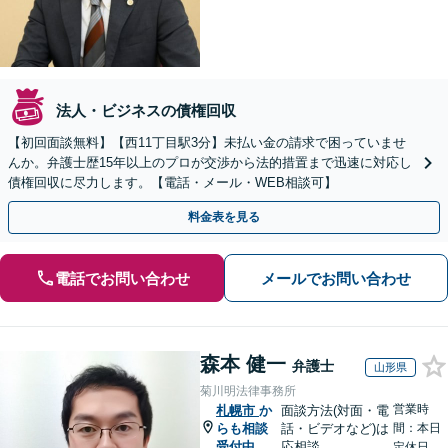
法人・ビジネスの債権回収
【初回面談無料】【西11丁目駅3分】未払い金の請求で困っていませ
んか。弁護士歴15年以上のプロが交渉から法的措置まで迅速に対応し
債権回収に尽力します。【電話・メール・WEB相談可】
料金表を見る
電話でお問い合わせ
メールでお問い合わせ
森本 健一
弁護士
山形県
菊川明法律事務所
営業時
札幌市
か
面談方法(対面・電
らも相談
話・ビデオなど)は
間：本日
受付中
応相談
定休日