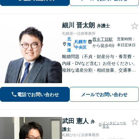
広く対応。依頼者の背景に潜む原因を
しっかり把握することを心がけていま
す。
細川 晋太朗
弁護士
札幌第一法律事務所
北
西８丁目駅
営業時間：
札幌市
海
|
本日定休日
から徒歩4分
中央区
道
離婚問題（不貞・財産分与・養育費・
内縁・DVなど含む）お任せください。
複雑な遺産分割・相続放棄、交通事故
（人身事故・物損事故）についても経
験豊富。不安や心配ごとに寄り添っ
て、法的にサポートいたします。【西1
電話でお問い合わせ
メールでお問い合わせ
1丁目駅徒歩5分】
武田 憲人
弁
インタビューを
見る
護士
札幌ひかり法律事務所