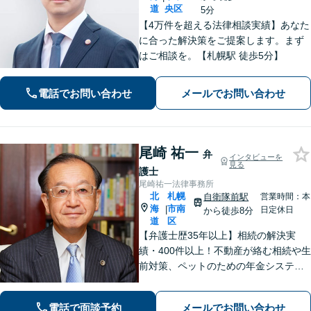
道
央区
5分
【4万件を超える法律相談実績】あなた
に合った解決策をご提案します。まず
はご相談を。【札幌駅 徒歩5分】
電話でお問い合わせ
メールでお問い合わせ
尾崎 祐一
弁
インタビューを
見る
護士
尾崎祐一法律事務所
北
札幌
自衛隊前駅
営業時間：本
海
市南
|
日定休日
から徒歩8分
道
区
【弁護士歴35年以上】相続の解決実
績・400件以上！不動産が絡む相続や生
前対策、ペットのための年金システム
など【自衛隊前駅8分】交通事故・借
金・刑事事件・不動産トラブルなど幅
電話で面談予約
メールでお問い合わせ