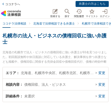
弁護士の方はこちら
ココナラへ
投稿する
探す
閲覧履歴
マイリスト
ログイン
ココナラ法律相談
北海道で法律相談できる弁護士
札幌市で法律相談で
札幌市の法人・ビジネスの債権回収に強い弁護
士
北海道の札幌市で法人・ビジネスの債権回収に強い弁護士が93名見つかりまし
た。初回面談無料や休日面談に対応している弁護士、解決事例を持つ弁護士な
ども掲載中。債権回収に関係する売掛金回収や債権回収代行、債権の時効中断
等の細かな分野での絞り込み検索もでき便利です。特に虎ノ門法律経済事務所
札幌支店の石垣 尚之弁護士や春楡法律事務所の丹波 良太弁護士、相澤・小西法
エリア
北海道、札幌市中央区、札幌市北区、札幌市東区、札幌市白石区、札幌市豊平区、札幌市南区、札幌市西区、札幌市厚別区、札幌市手稲区、札幌市清田区
変更
律事務所の相澤 裕友弁護士のプロフィール情報や弁護士費用、強みなどが注目
されています。『札幌市で土日や夜間に発生した法人・ビジネスの債権回収の
相談内容
債権回収、法人・ビジネス
変更
トラブルを今すぐに弁護士に相談したい』『法人・ビジネスの債権回収のトラ
ブル解決の実績豊富な近くの弁護士を検索したい』『初回相談無料で法人・ビ
ジネスの債権回収を法律相談できる札幌市内の弁護士に相談予約したい』など
詳細条件
未選択
変更
でお困りの相談者さんにおすすめです。