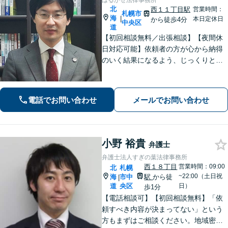
はるかぜ法律事務所
北
西１１丁目駅
営業時間：
札幌市
海
|
本日定休日
から徒歩4分
中央区
道
【初回相談無料／出張相談】【夜間休
日対応可能】依頼者の方が心から納得
のいく結果になるよう、じっくりとお
話を伺います。難解な法律用語は使わ
ず、わかりやすく丁寧にご説明しま
す。迅速な解決を目指し、しっかりと
電話でお問い合わせ
メールでお問い合わせ
サポートを行います。【北海道札幌
市】
小野 裕貴
弁護士
弁護士法人すぎの葉法律事務所
西１８丁目
営業時間：09:00
北
札幌
~22:00（土日祝
海
市中
駅
から徒
|
道
央区
日）
歩1分
【電話相談可】【初回相談無料】「依
頼すべき内容が決まってない」という
方もまずはご相談ください。地域密着