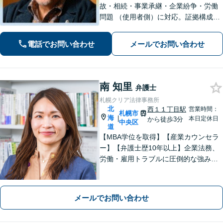
故・相続・事業承継・企業紛争・労働
問題 （使用者側）に対応。証拠構成か
ら和解・判決まで、訴訟を活用した戦
略的解決 を一貫して支援する法律事務
電話でお問い合わせ
メールでお問い合わせ
所です。
南 知里
弁護士
札幌クリア法律事務所
北
西１１丁目駅
営業時間：
札幌市
海
|
本日定休日
から徒歩3分
中央区
道
【MBA学位を取得】【産業カウンセラ
ー】【弁護士歴10年以上】企業法務、
労働・雇用トラブルに圧倒的な強みあ
り！【宅地建物取引士試験合格】土地
が絡む不動産や相続トラブルにも深い
知見！講演セミナー多数、分かりやす
メールでお問い合わせ
い説明【初回相談無料】