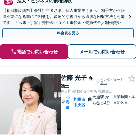
法人・ビジネスの債権回収
【初回相談無料】会社担当者さま、個人事業主さまへ。相手方から回
収不能になる前にご相談を。多角的な視点から適切な回収方法も可能
です。「迅速・丁寧」売掛金回収／工事代金・売買代金／制作費や開
発費など回収債権の種類も多数経験あり
料金表を見る
電話でお問い合わせ
メールでお問い合わせ
佐藤 光子
弁
インタビューを
見る
護士
虎ノ門法律経済事務所 札幌支店
北
大通駅
か
営業時間：本
札幌市
海
|
日定休日
ら徒歩4分
中央区
道