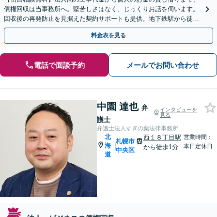
債権回収は当事務所へ。堅苦しさはなく、じっくりお話を伺います。
回収後の再発防止を見据えた契約サポートも提供。地下鉄駅から徒歩
５分・ＷＥＢ面談可。まずはお気軽にご相談ください。
料金表を見る
電話で面談予約
メールでお問い合わせ
中園 達也
弁
インタビューを
見る
護士
弁護士法人すぎの葉法律事務所
北
西１８丁目駅
営業時間：
札幌市
海
|
本日定休日
から徒歩1分
中央区
道