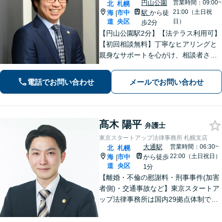
円山公園
営業時間：09:00~
北
札幌
21:00（土日祝
海
市中
駅
から徒
|
道
央区
日）
歩2分
【円山公園駅2分】【法テラス利用可】
【初回相談無料】丁寧なヒアリングと
親身なサポートを心がけ、相談者さま
に満足してもらえる結果を目指しま
す。離婚や労働、相続など幅広い分野
電話でお問い合わせ
メールでお問い合わせ
に対応しておりますので、ぜひご相談
ください。【電話相談可】【休日・夜
間面談可】
髙木 陽平
弁護士
東京スタートアップ法律事務所 札幌支店
大通駅
営業時間：06:30~
北
札幌
22:00（土日祝日）
海
市中
から徒歩
|
道
央区
1分
【離婚・不倫の慰謝料・刑事事件(加害
者側)・交通事故など】東京スタートア
ップ法律事務所は国内29拠点体制で全
国対応！【ご自宅からの電話相談にも
対応(法律相談は完全予約制)】各分野で