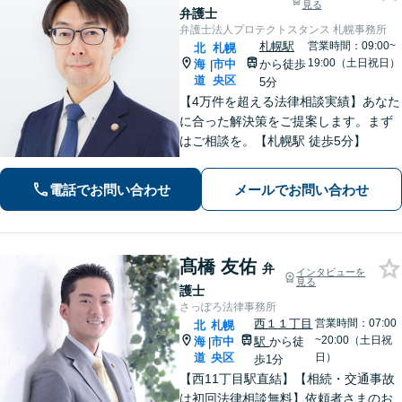
見る
弁護士
弁護士法人プロテクトスタンス 札幌事務所
札幌駅
営業時間：09:00~
北
札幌
19:00（土日祝日）
海
市中
から徒歩
|
道
央区
5分
【4万件を超える法律相談実績】あなた
に合った解決策をご提案します。まず
はご相談を。【札幌駅 徒歩5分】
電話でお問い合わせ
メールでお問い合わせ
髙橋 友佑
弁
インタビューを
見る
護士
さっぽろ法律事務所
西１１丁目
営業時間：07:00
北
札幌
~20:00（土日祝
海
市中
駅
から徒
|
道
央区
日）
歩1分
【西11丁目駅直結】【相続・交通事故
は初回法律相談無料】依頼者さまのお