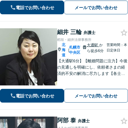
専門性の高い弁護士が寄り添い解決を
電話でお問い合わせ
メールでお問い合わせ
サポートします。
細井 三輪
弁護士
稻垣・細井法律事務所
北
大通駅
か
営業時間：本
札幌市
海
|
日定休日
ら徒歩6分
中央区
道
【大通駅6分】【離婚問題に注力】今後
の見通しを明確にし、依頼者さまの経
済的不安の解消に尽力します【各士業
と連携】複雑な不動産分割もスムーズ
な手続きが可能です
電話でお問い合わせ
メールでお問い合わせ
阿部 泰
弁護士