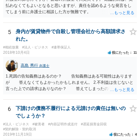
払わなくてもよいとなると思いますが、責任を認めるような発言をし
てしまう前に弁護士に相談した方が無難です。
5
身内が賃貸物件で自殺し管理会社から高額請求さ
れた。
#相続放棄
#法人・ビジネス
#連帯保証人
2018年10月4日
役にたった
11
高島 秀行
弁護士
1.死因の告知義務はあるのか？ 告知義務はある可能性はあります
が 答えなくてもよかったかもしれません。 2.不利益は生じないと
言った上での請求はありなのか？ 答えてしまったので請求されて
も仕方がありません。 ただ、不利益は生じないと言ったことが証
明できれば 信義則違反という主張をすることができる可能性があ
ります。 3.請求額は妥当なのか？ 自殺した場合、約２年分の賃料
6
下請けの債務不履行による元請けの責任は無いの
が損害となるというのが判例です。
でしょうか？
#法人・ビジネス
#被害者
#内容証明作成送付
#遅延損害金回収
#契約解除・契約取消
2019年11月19日
役にたった
4