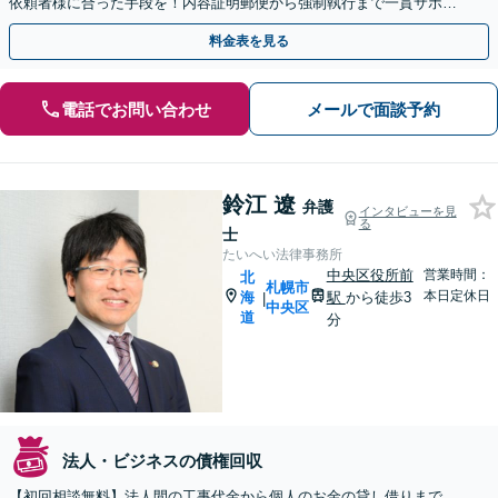
依頼者様に合った手段を！内容証明郵便から強制執行まで一貫サポー
ト 【保険会社様からの求償金回収依頼の解決実績あり】
料金表を見る
電話でお問い合わせ
メールで面談予約
鈴江 遼
弁護
インタビューを見
る
士
たいへい法律事務所
中央区役所前
営業時間：
北
札幌市
本日定休日
海
駅
から徒歩3
|
中央区
道
分
法人・ビジネスの債権回収
【初回相談無料】法人間の工事代金から個人のお金の貸し借りまで、