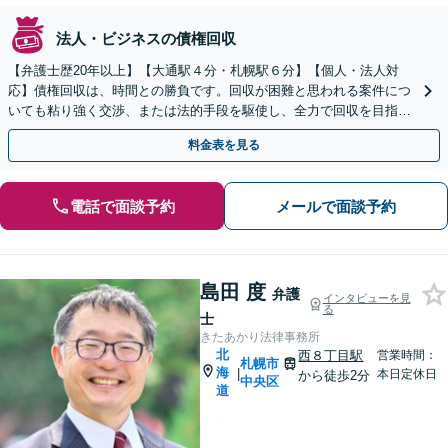
法人・ビジネスの債権回収
【弁護士歴20年以上】【大通駅４分・札幌駅６分】【個人・法人対
応】債権回収は、時間との勝負です。回収が困難と思われる案件につ
いても粘り強く交渉、または法的手段を駆使し、全力で回収を目指し
ます。おひとりで悩まず、ぜひ弁護士を頼ってください。
料金表を見る
電話で面談予約
メールで面談予約
島田 度
弁護
インタビューを見
る
士
きたあかり法律事務所
北
西８丁目駅
営業時間：
札幌市
海
|
本日定休日
から徒歩2分
中央区
道