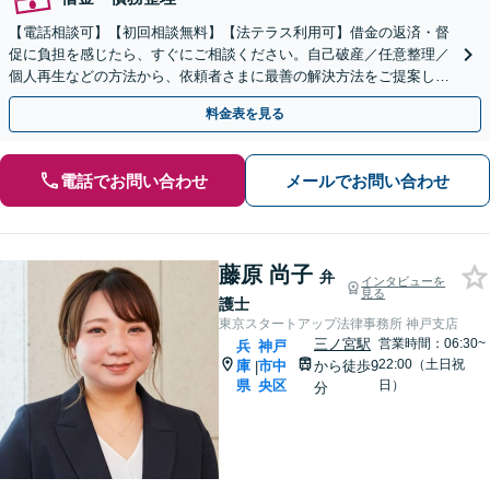
【電話相談可】【初回相談無料】【法テラス利用可】借金の返済・督
促に負担を感じたら、すぐにご相談ください。自己破産／任意整理／
個人再生などの方法から、依頼者さまに最善の解決方法をご提案しま
す【時効の援用のご相談も対応】【神戸駅3分】
料金表を見る
電話でお問い合わせ
メールでお問い合わせ
藤原 尚子
弁
インタビューを
見る
護士
東京スタートアップ法律事務所 神戸支店
三ノ宮駅
営業時間：06:30~
兵
神戸
22:00（土日祝
庫
市中
から徒歩9
|
県
央区
日）
分