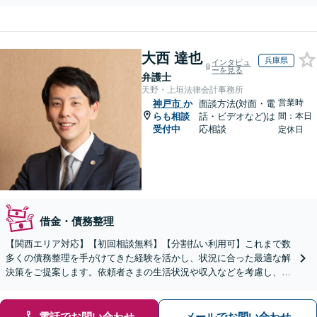
大西 達也
兵庫県
インタビュ
ーを見る
弁護士
天野・上垣法律会計事務所
営業時
神戸市
か
面談方法(対面・電
らも相談
話・ビデオなど)は
間：本日
受付中
応相談
定休日
借金・債務整理
【関西エリア対応】【初回相談無料】【分割払い利用可】これまで数
多くの債務整理を手がけてきた経験を活かし、状況に合った最適な解
決策をご提案します。依頼者さまの生活状況や収入などを考慮し、長
期的な視点をもって丁寧にご説明【休日・夜間相談可】
電話でお問い合わせ
メールでお問い合わせ