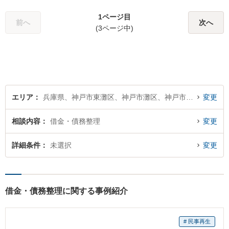
意アドバイスさせていただき
1ページ目
ますので、悩まれる前に、お
前へ
次へ
(3ページ中)
早めにご相談ください。
エリア
兵庫県、神戸市東灘区、神戸市灘区、神戸市兵庫区、神戸市長田区、神戸市須磨区、神戸市垂水区、神戸市北区、神戸市中央区、神戸市西区
変更
相談内容
借金・債務整理
変更
詳細条件
未選択
変更
借金・債務整理に関する事例紹介
# 民事再生