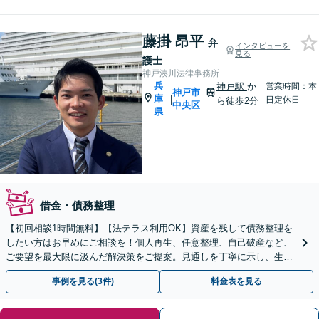
藤掛 昂平
弁
インタビューを
見る
護士
神戸湊川法律事務所
兵
神戸駅
か
営業時間：本
神戸市
庫
|
日定休日
ら徒歩2分
中央区
県
借金・債務整理
【初回相談1時間無料】【法テラス利用OK】資産を残して債務整理を
したい方はお早めにご相談を！個人再生、任意整理、自己破産など、
ご要望を最大限に汲んだ解決策をご提案。見通しを丁寧に示し、生活
再建に向けてサポートいたします【神戸駅2分】
事例を見る(3件)
料金表を見る