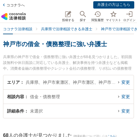
弁護士の方はこちら
ココナラへ
投稿する
探す
閲覧履歴
マイリスト
ログイン
ココナラ法律相談
兵庫県で法律相談できる弁護士
神戸市で法律相談で
神戸市の借金・債務整理に強い弁護士
兵庫県の神戸市で借金・債務整理に強い弁護士が68名見つかりました。初回面
談無料や休日面談に対応している弁護士、解決事例を持つ弁護士なども掲載
中。消費者金融の債務整理やクレジット会社の債務整理、リボ払いの債務整理
等の細かな分野での絞り込み検索もでき便利です。特にかなやま総合法律事務
所の金山 耕平弁護士や神戸香風法律事務所の𠮷原 清英弁護士、神戸さきがけ法
エリア
兵庫県、神戸市東灘区、神戸市灘区、神戸市兵庫区、神戸市長田区、神戸市須磨区、神戸市垂水区、神戸市北区、神戸市中央区、神戸市西区
変更
律事務所の上田 孝治弁護士のプロフィール情報や弁護士費用、強みなどが注目
されています。『神戸市で土日や夜間に発生した借金・債務整理のトラブルを
相談内容
借金・債務整理
変更
今すぐに弁護士に相談したい』『借金・債務整理のトラブル解決の実績豊富な
近くの弁護士を検索したい』『初回相談無料で借金・債務整理を法律相談でき
る神戸市内の弁護士に相談予約したい』などでお困りの相談者さんにおすすめ
詳細条件
未選択
変更
です。
68
人の弁護士が見つかりました
(検索結果について詳しくは
こちら
)