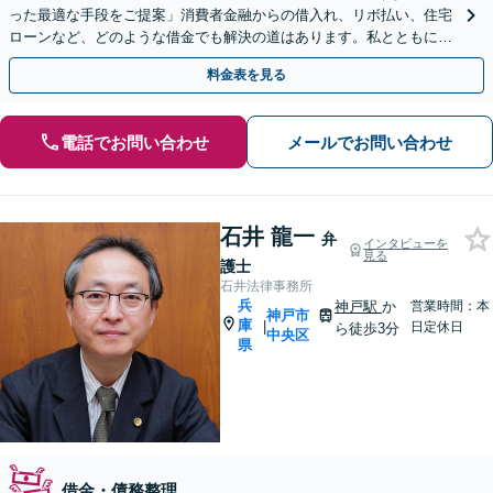
った最適な手段をご提案」消費者金融からの借入れ、リボ払い、住宅
ローンなど、どのような借金でも解決の道はあります。私とともに最
善の解決を図りましょう【安心の完全個室対応／秘密厳守】
料金表を見る
電話でお問い合わせ
メールでお問い合わせ
石井 龍一
弁
インタビューを
見る
護士
石井法律事務所
兵
神戸駅
か
営業時間：本
神戸市
庫
|
日定休日
ら徒歩3分
中央区
県
借金・債務整理