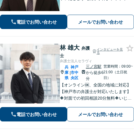
クの軽さとスピードが強み。豊富な経
験を活かして最善の解決を【離婚問
題】経済面やお子さまの将来を見据
電話でお問い合わせ
メールでお問い合わせ
え、納得できる解決策を提案【元町駅4
分】
林 雄大
弁護
インタビューを見
る
士
弁護士法人セラヴィ
三ノ宮駅
営業時間：09:00~
兵
神戸
21:00（土日祝
庫
市中
から徒歩6
|
県
央区
日）
分
【オンライン🆗、全国の地域に対応】
【神戸市の弁護士が対応いたします】
🔶対面での初回相談20分無料🔶いじめ
問題や学校問題に精通。法的な解決だ
けでなく、依頼者が再び前を向けるよ
電話でお問い合わせ
メールでお問い合わせ
うな支援を心がけています。【三ノ宮
駅6分】