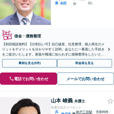
県
央区
日）
分
借金・債務整理
【初回相談無料】【分割払い可】自己破産、任意整理、個人再生のメ
リット＆デメリットを分かりやすく説明。あなたに一番適した手続き
をご提示いたします。家族や職場に知られずに債務整理をしたいとい
う方も、ご相談ください。
事例を見る(9件)
料金表を見る
電話でお問い合わせ
メールでお問い合わせ
山本 峻義
弁護士
弁護士法人リーセット
兵
神戸三宮駅
営業時間：