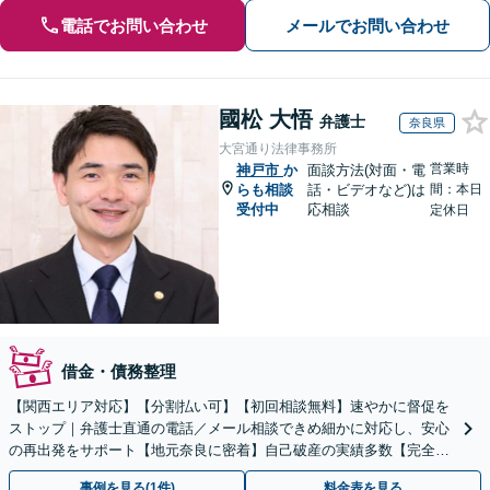
電話でお問い合わせ
メールでお問い合わせ
國松 大悟
弁護士
奈良県
大宮通り法律事務所
営業時
神戸市
か
面談方法(対面・電
らも相談
話・ビデオなど)は
間：本日
受付中
応相談
定休日
借金・債務整理
【関西エリア対応】【分割払い可】【初回相談無料】速やかに督促を
ストップ｜弁護士直通の電話／メール相談できめ細かに対応し、安心
の再出発をサポート【地元奈良に密着】自己破産の実績多数【完全個
室】
事例を見る(1件)
料金表を見る