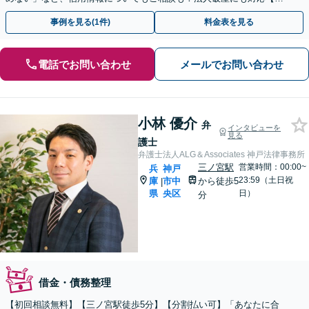
間・休日相談可】【元町駅7分】
事例を見る(1件)
料金表を見る
電話でお問い合わせ
メールでお問い合わせ
小林 優介
弁
インタビューを
見る
護士
弁護士法人ALG＆Associates 神戸法律事務所
三ノ宮駅
営業時間：00:00~
兵
神戸
23:59（土日祝
庫
市中
から徒歩5
|
県
央区
日）
分
借金・債務整理
【初回相談無料】【三ノ宮駅徒歩5分】【分割払い可】「あなたに合