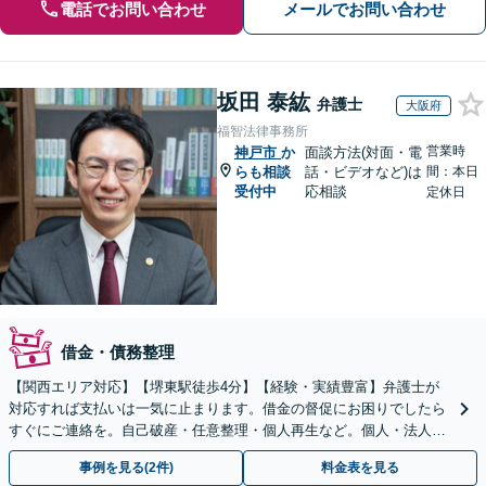
電話でお問い合わせ
メールでお問い合わせ
坂田 泰紘
弁護士
大阪府
福智法律事務所
営業時
神戸市
か
面談方法(対面・電
らも相談
話・ビデオなど)は
間：本日
受付中
応相談
定休日
借金・債務整理
【関西エリア対応】【堺東駅徒歩4分】【経験・実績豊富】弁護士が
対応すれば支払いは一気に止まります。借金の督促にお困りでしたら
すぐにご連絡を。自己破産・任意整理・個人再生など。個人・法人対
応可能。【夜間・休日対応可能】
事例を見る(2件)
料金表を見る