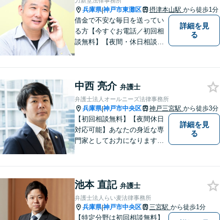
力新堂法律事務所
ンライン面談OK】
兵庫県
神戸市東灘区
摂津本山駅
から徒歩1分
|
借金で不安な毎日を送ってい
詳細を見
る方【今すぐお電話／初回相
る
談無料】【夜間・休日相談
可・要予約】【24時間メール
受付】（ネット上の誹謗中傷
／ビットトレント／著作権侵
中西 亮介
害／問題社員／クレーマー／
弁護士
債務整理）借金の解決実績は1
弁護士法人オールニーズ法律事務所
00件以上！
兵庫県
神戸市中央区
神戸三宮駅
から徒歩3分
|
【初回相談無料】【夜間休日
詳細を見
対応可能】あなたの身近な専
る
門家としてお力になります。
借金問題・離婚問題・相続・
交通事故、幅広い案件に多数
の実績があります。まずはお
池本 直記
気軽にご相談ください。
弁護士
弁護士法人らい麦法律事務所
兵庫県
神戸市中央区
三宮駅
から徒歩1分
|
【特定分野は初回相談無料】