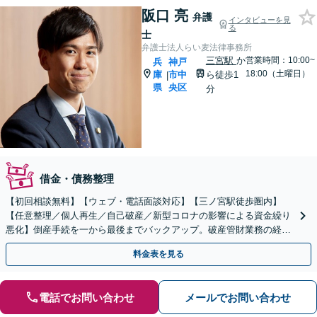
阪口 亮
弁護
インタビューを見
る
士
弁護士法人らい麦法律事務所
三宮駅
か
営業時間：10:00~
兵
神戸
18:00（土曜日）
庫
市中
ら徒歩1
|
県
央区
分
借金・債務整理
【初回相談無料】【ウェブ・電話面談対応】【三ノ宮駅徒歩圏内】
【任意整理／個人再生／自己破産／新型コロナの影響による資金繰り
悪化】倒産手続を一から最後までバックアップ。破産管財業務の経験
多数。借金の不安を払拭し最適な債務整理手続をご提案。
料金表を見る
電話でお問い合わせ
メールでお問い合わせ