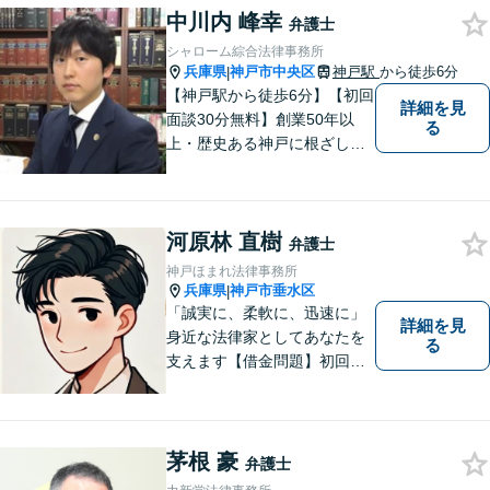
中川内 峰幸
弁護士
シャローム綜合法律事務所
兵庫県
神戸市中央区
神戸駅
から徒歩6分
|
【神戸駅から徒歩6分】【初回
詳細を見
面談30分無料】創業50年以
る
上・歴史ある神戸に根ざした
法律事務所【相続・遺言】遺
産分割・相続放棄・成年後見
など幅広いトラブルに対応い
河原林 直樹
たします【借金・債務整理】
弁護士
ご依頼者にとって無理のな
神戸ほまれ法律事務所
い、適切な返済計画を提示し
兵庫県
神戸市垂水区
|
ます
「誠実に、柔軟に、迅速に」
詳細を見
身近な法律家としてあなたを
る
支えます【借金問題】初回相
談無料／法テラスOK。丁寧な
説明で納得感ある解決を【相
続問題】生前対策から相続発
生後の手続き・トラブル対応
茅根 豪
弁護士
までワンストップで対応【オ