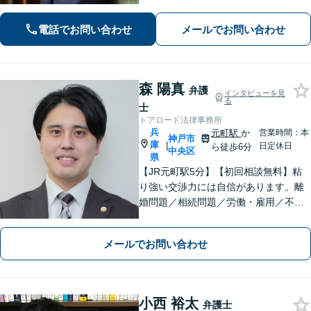
遺産相続・交通事故】依頼者様のお気
持ちを大切にしながら交渉します。
電話でお問い合わせ
メールでお問い合わせ
【Web相談可】【平日夜間可】【神戸
大丸の近く】
森 陽真
弁護
インタビューを見
る
士
トアロード法律事務所
兵
元町駅
か
営業時間：本
神戸市
庫
|
日定休日
ら徒歩6分
中央区
県
【JR元町駅5分】【初回相談無料】粘
り強い交渉力には自信があります。離
婚問題／相続問題／労働・雇用／不動
産・住まいなど、あなたの気持ちに寄
り添い、丁寧かつスピーディーな解決
メールでお問い合わせ
を目指します！
小西 裕太
弁護士