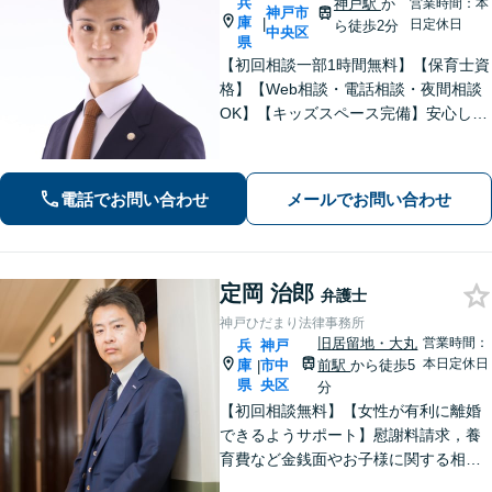
兵
神戸駅
か
営業時間：本
神戸市
庫
|
日定休日
ら徒歩2分
中央区
県
【初回相談一部1時間無料】【保育士資
格】【Web相談・電話相談・夜間相談
OK】【キッズスペース完備】安心して
お話しできる環境◎高い専門性で問題
解決をサポートします。◇離婚（子ど
も・熟年・不貞・モラハラ）◇相続
電話でお問い合わせ
メールでお問い合わせ
（限定承認等も）◇行政（いじめ・学
校）対応
定岡 治郎
弁護士
神戸ひだまり法律事務所
旧居留地・大丸
営業時間：
兵
神戸
本日定休日
庫
市中
前駅
から徒歩5
|
県
央区
分
【初回相談無料】【女性が有利に離婚
できるようサポート】慰謝料請求，養
育費など金銭面やお子様に関する相談
を多数解決【離婚・不倫・男女問題・