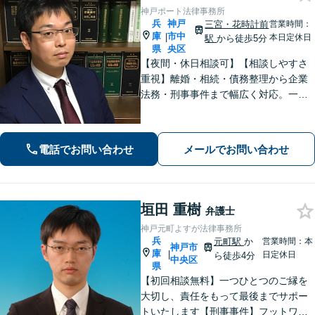
神戸ポート法律事務所
兵
神戸
三宮・花時計前
営業時間：
庫
市中
|
本日定休日
駅
から徒歩5分
県
央区
【夜間・休日相談可】【相談しやすさ
重視】離婚・相続・債務整理から企業
法務・刑事事件まで幅広く対応。一般
民事・家事・労務（使用者側）・不動
産案件もお任せください。海難審判
（海事補佐人）にも対応可能です。
電話でお問い合わせ
メールでお問い合わせ
垣田 重樹
弁護士
神戸元町よすが法律事務所
兵
元町駅
か
営業時間：本
神戸市
庫
|
日定休日
ら徒歩4分
中央区
県
【初回相談無料】一つひとつのご縁を
大切し、責任をもって最後までサポー
トいたします【刑事事件】フットワー