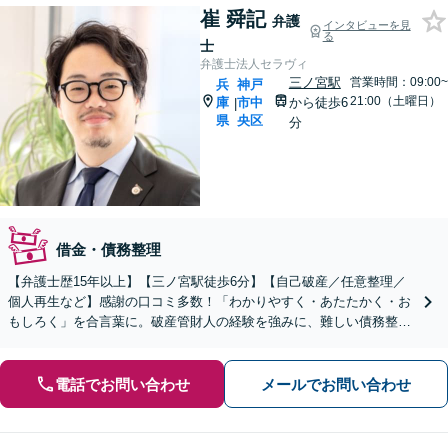
崔 舜記
弁護
インタビューを見
る
士
弁護士法人セラヴィ
三ノ宮駅
営業時間：09:00~
兵
神戸
21:00（土曜日）
庫
市中
から徒歩6
|
県
央区
分
借金・債務整理
【弁護士歴15年以上】【三ノ宮駅徒歩6分】【自己破産／任意整理／
個人再生など】感謝の口コミ多数！「わかりやすく・あたたかく・お
もしろく」を合言葉に。破産管財人の経験を強みに、難しい債務整理
の案件も柔軟に対応いたします【初回面談20分無料】
電話でお問い合わせ
メールでお問い合わせ