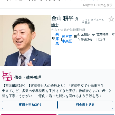
68件中 1-30件を表示
金山 耕平
弁
インタビューを
見る
護士
かなやま総合法律事務所
兵
西元町駅
か
営業時間：本
神戸市
庫
|
日定休日
ら徒歩2分
中央区
県
借金・債務整理
【​西元町駅1分】【破産管財人の経験あり】「破産申立てや民事再生
申立てなど、多数の債務整理を手掛けてきた実績」依頼者さまのご希
望を丁寧にうかがい、ご意向に沿った解決を図れるよう手段を尽くし
てサポート「法人破産に関わる問題を総合的に解決」
事例を見る(3件)
料金表を見る