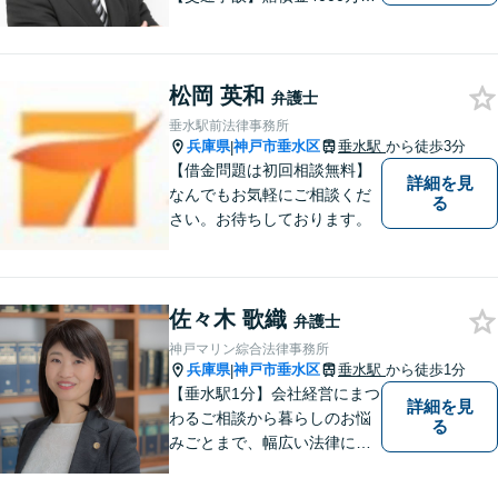
獲得実績！相手の対応を予測
した交渉で賠償金増額を目指
す【労働・雇用】不当解雇で
松岡 英和
解決金1000万円の獲得実績！
弁護士
法人向け研修講師を務める
垂水駅前法律事務所
【休日・夜間面談】神戸駅4分
兵庫県
神戸市垂水区
垂水駅
から徒歩3分
|
【借金問題は初回相談無料】
詳細を見
なんでもお気軽にご相談くだ
る
さい。お待ちしております。
佐々木 歌織
弁護士
神戸マリン綜合法律事務所
兵庫県
神戸市垂水区
垂水駅
から徒歩1分
|
【垂水駅1分】会社経営にまつ
詳細を見
わるご相談から暮らしのお悩
る
みごとまで、幅広い法律にま
つわるお悩みに対応していま
す。問題解決に向けて誠心誠