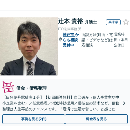
辻本 貴裕
弁護士
兵庫県
ITO法律事務所
営業時
神戸市
か
面談方法(対面・電
らも相談
話・ビデオなど)は
間：本日
受付中
応相談
定休日
借金・債務整理
【阪急伊丹駅徒歩１分】【初回面談無料】自己破産（個人事業主や中
小企業を含む）／任意整理／消滅時効援用／過払金の請求など。債務
整理は人生再起のチャンスです。「返済で生活が苦しい」と感じた
ら、早めにお気軽にご相談ください【法テラス利用可】
事例を見る(2件)
料金表を見る