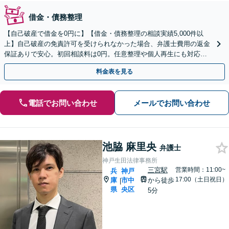
借金・債務整理
【自己破産で借金を0円に】【借金・債務整理の相談実績5,000件以
上】自己破産の免責許可を受けられなかった場合、弁護士費用の返金
保証ありで安心。初回相談料は0円。任意整理や個人再生にも対応
【土日祝日・夜間も相談受付】【費用の分割払い可】
料金表を見る
電話でお問い合わせ
メールでお問い合わせ
池脇 麻里央
弁護士
神戸生田法律事務所
三宮駅
営業時間：11:00~
兵
神戸
17:00（土日祝日）
庫
市中
から徒歩
|
県
央区
5分