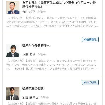
自宅を残して民事再生に成功した事例（住宅ローン特
則付民事再生）
金山 耕平
弁護士
【ご相談内容】【相談前の状況】 住宅ローン債務が630万円、その他消費者
金融等の債務が5社約500万円があり、月々の支払が住宅ローン5万円、その他
12万円程度の17万円にも及び、手取り28万円弱では生活が成り立たないとし
てご相談にこられました。 債務は整理したいものの自宅は子どもに残してあ
げたいので絶対に失いたくないとのご希望でした。 【解決への流れ】 自宅を
残したいとご希望ですので、破産という選択肢を採ることが出来ず民事再生
# 任意整理
を行うことにしました。 民事再生は、上記の程度の負債であれば基本的に債
破産から任意整理へ
務を5分の1に減額する手続ですが、破産手続との均衡から保有資産を金銭評
価した金額を最低限支払わなければなりません（精算価値保証原則）。 その
ため、保有資産が債務額の5分の1を超える場合保有資産の評価相当額を弁済
上田 孝治
弁護士
する必要があります。 これは、破産すれば保有資産は債権者に配当されるの
【ご相談内容】【相談前】 病気になってこれまでのように仕事を続けるのが
に、民事再生で保有資産の評価相当額も弁済されないのは不当だという理屈
難しくなり、借金もあるので破産をしたいということでご相談に来られまし
からです。 依頼者のケースの問題点は、自宅土地建物の固定資産評価額が65
た。 【相談後】 既に取引が終わっている業者も含めて取引履歴を開示させ、
0万円あり、一般的に不動産の実勢価格は固定資産評価額の1．3倍とされてい
引き直し計算をしたところ、債権者のうちのいくつかで過払金が発生してい
ることから、650万円×1．3＝850万円程度の評価となってしまう可能性があ
ました。 また、残債が残る債権についても、回収した過払金から支払がで
り、その場合民事再生が成功しても精算価値保証原則から不動産の評価850万
き、結局、破産をせずに任意整理で終了することができました。 【先生のコ
円からローン残額630万円を差引いた220万円を手続上支払わなくてはなら
# 自己破産
メント】 特に高齢の方については過去の取引も含めた精査が重要です。 ま
ず、さらに時価75万円の自動車もあったことから300万円以上の近い弁済が必
破産申立の相談
た、任意整理をして終わりではなく、依頼者の方の信用情報にも配慮して手
要となりあまり債務が圧縮できない可能性がありました。 そこで、弁護士が
続を進めていくことを心がけています。
依頼者の方にお願いして兎に角様々な不動産業者をあたって見積もりを取得
池脇 麻里央
して頂くとともに、弁護士が見積書を出して頂いた査定業者と連絡を取って
弁護士
査定の根拠を詳細に詳しく聴き取り調査しました。 その結果、地元の業者か
【ご相談内容】【相談前】 債権者から督促がたくさん届いて不安がある。借