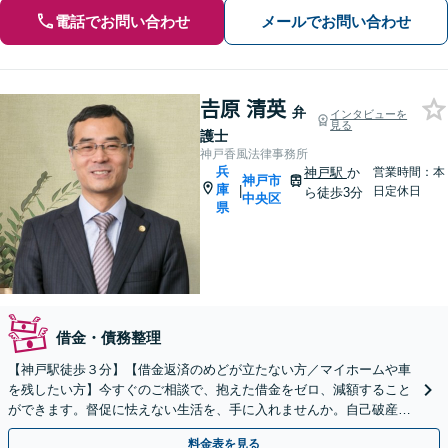
電話でお問い合わせ
メールでお問い合わせ
𠮷原 清英
弁
インタビューを
見る
護士
神戸香風法律事務所
兵
神戸駅
か
営業時間：本
神戸市
庫
|
日定休日
ら徒歩3分
中央区
県
借金・債務整理
【神戸駅徒歩３分】【借金返済のめどが立たない方／マイホームや車
を残したい方】今すぐのご相談で、抱えた借金をゼロ、減額すること
ができます。督促に怯えない生活を、手に入れませんか。自己破産・
任意整理・個人再生・法人破産に対応。【個室相談】
料金表を見る