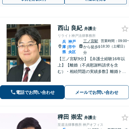
西山 良紀
弁護士
リライト神戸法律事務所
三ノ宮駅
営業時間：09:00~
兵
神戸
18:30（土曜日）
庫
市中
から徒歩9
|
県
央区
分
【三ノ宮駅9分】【弁護士経験16年以
上】【離婚（不貞慰謝料請求を含
む）・相続問題の実績多数】離婚トラ
ブル・性犯罪事件での解決に定評あ
り。単純な法的アドバイスだけではな
く、依頼者が有利な条件で解決できる
電話でお問い合わせ
メールでお問い合わせ
対処法をご提案します。【初回相談無
料】
稗田 崇宏
弁護士
至道法律事務所 神戸オフィス