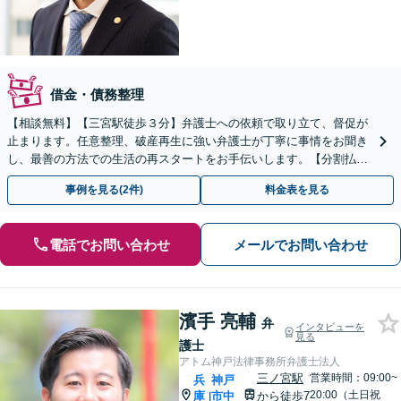
借金・債務整理
【相談無料】【三宮駅徒歩３分】弁護士への依頼で取り立て、督促が
止まります。任意整理、破産再生に強い弁護士が丁寧に事情をお聞き
し、最善の方法での生活の再スタートをお手伝いします。【分割払
可】【夜間休日対応可】【完全個室】
事例を見る(2件)
料金表を見る
電話でお問い合わせ
メールでお問い合わせ
濱手 亮輔
弁
インタビューを
見る
護士
アトム神戸法律事務所弁護士法人
三ノ宮駅
営業時間：09:00~
兵
神戸
20:00（土日祝
庫
市中
から徒歩7
|