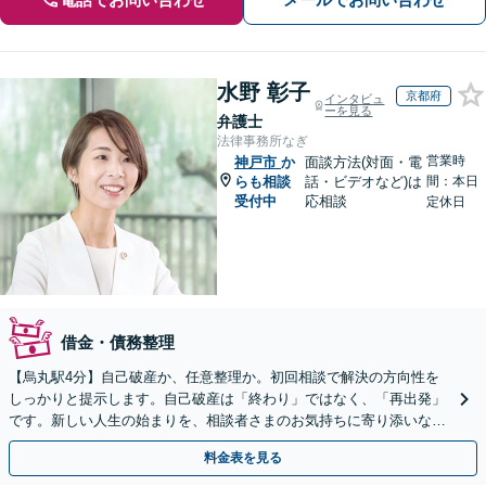
水野 彰子
京都府
インタビュ
ーを見る
弁護士
法律事務所なぎ
営業時
神戸市
か
面談方法(対面・電
らも相談
話・ビデオなど)は
間：本日
受付中
応相談
定休日
借金・債務整理
【烏丸駅4分】自己破産か、任意整理か。初回相談で解決の方向性を
しっかりと提示します。自己破産は「終わり」ではなく、「再出発」
です。新しい人生の始まりを、相談者さまのお気持ちに寄り添いなが
らサポートします【初回相談無料】【法テラス利用可】
料金表を見る