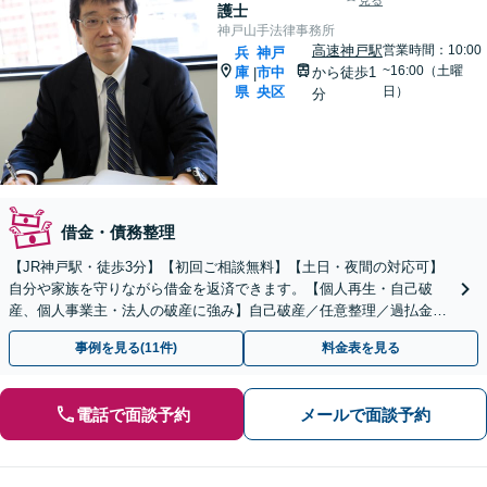
見る
護士
神戸山手法律事務所
高速神戸駅
営業時間：10:00
兵
神戸
~16:00（土曜
庫
市中
から徒歩1
|
県
央区
日）
分
借金・債務整理
【JR神戸駅・徒歩3分】【初回ご相談無料】【土日・夜間の対応可】
自分や家族を守りながら借金を返済できます。【個人再生・自己破
産、個人事業主・法人の破産に強み】自己破産／任意整理／過払金返
還など対応可能です。悩まず、安心して相談ください！
事例を見る(11件)
料金表を見る
電話で面談予約
メールで面談予約