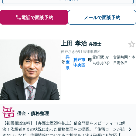
電話で面談予約
メールで面談予約
上田 孝治
弁護士
神戸さきがけ法律事務所
兵
元町駅
か
営業時間：本
神戸市
庫
|
日定休日
ら徒歩7分
中央区
県
借金・債務整理
【初回相談無料】【弁護士歴20年以上】借金問題をスピーディーに解
決！依頼者さまの状況にあった債務整理をご提案。「住宅ローンが組
めない」など、信用情報についてもご相談も！法人破産にも対応【夜