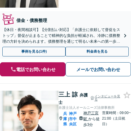
借金・債務整理
【休日・夜間相談可】【分割払い対応】「弁護士に依頼して督促をス
トップ」督促が止まることで精神的な負担が軽減され、冷静に債務整
理の方針を決められます。債務整理を通じて明るい未来への第一歩を
踏み出しましょう。【WEB面談対応】【三宮駅5分】
事例を見る(1件)
料金表を見る
電話でお問い合わせ
メールでお問い合わせ
三上 諒
弁護
インタビューを見
る
士
弁護士法人オールニーズ法律事務所
神戸三宮
営業時間：09:00~
兵
神戸
21:00（土日祝
庫
市中
駅
から徒
|
県
央区
日）
歩3分