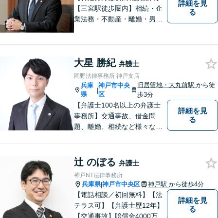
詳細を見
【三宮駅徒歩圏内】相続・企
る
業法務・不動産・離婚・男女
問題等に豊富な経験。親しみ
やすさとフットワークを大切
に、依頼者様と真剣に向き合
大星 勝紀
い、誠実に対応します。お困
弁護士
りの際はぜひご相談くださ
岡野法律事務所 神戸支店
い。【休日夜間ご相談可】
旧居留地・大丸前駅
から徒
兵庫
神戸市中央
|
県
区
歩3分
【弁護士100名以上の弁護士
詳細を見
事務所】交通事故、借金問
る
題、離婚、相続など様々な問
題について、「何度でも無
料」の相談を行っています！
まずはお気軽にご相談くださ
辻 のぼる
弁護士
い！
神戸NT法律事務所
兵庫県
神戸市中央区
神戸駅
から徒歩4分
|
【電話相談／初回無料】【法
詳細を見
テラス可】【弁護士歴12年】
る
【交通事故】賠償金4000万円