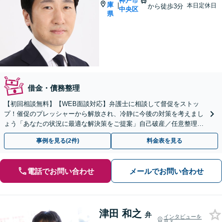
神戸市
庫
|
本日定休日
から徒歩3分
中央区
県
借金・債務整理
【初回相談無料】【WEB面談対応】弁護士に相談して督促をストッ
プ！催促のプレッシャーから解放され、冷静に今後の対策を考えまし
ょう「あなたの状況に最適な解決策をご提案」自己破産／任意整理／
個人再生／時効の援用／過払い金請求【休日・夜間相談可】
事例を見る(2件)
料金表を見る
電話でお問い合わせ
メールでお問い合わせ
津田 和之
弁
インタビューを