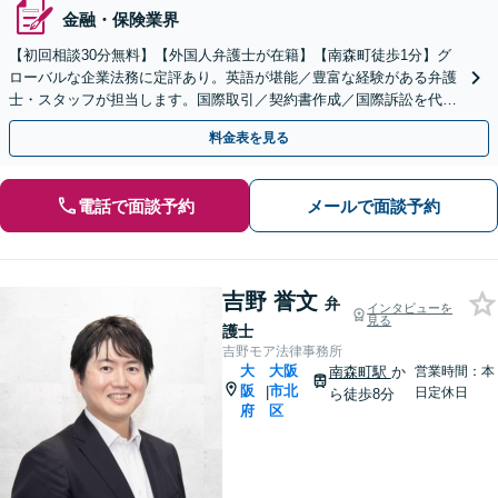
金融・保険業界
【初回相談30分無料】【外国人弁護士が在籍】【南森町徒歩1分】グ
ローバルな企業法務に定評あり。英語が堪能／豊富な経験がある弁護
士・スタッフが担当します。国際取引／契約書作成／国際訴訟を代
行。外国人労働者を雇用した企業ご相談ください。
料金表を見る
電話で面談予約
メールで面談予約
吉野 誉文
弁
インタビューを
見る
護士
吉野モア法律事務所
大
大阪
南森町駅
か
営業時間：本
阪
市北
|
日定休日
ら徒歩8分
府
区