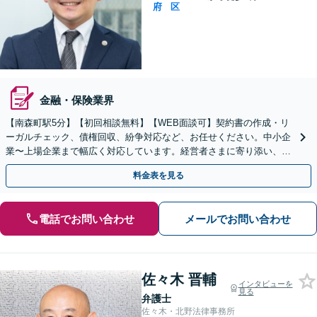
府
区
金融・保険業界
【南森町駅5分】【初回相談無料】【WEB面談可】契約書の作成・リ
ーガルチェック、債権回収、紛争対応など、お任せください。中小企
業〜上場企業まで幅広く対応しています。経営者さまに寄り添い、背
中を後押しできるよう尽力いたします。
料金表を見る
電話でお問い合わせ
メールでお問い合わせ
佐々木 晋輔
インタビューを
見る
弁護士
佐々木・北野法律事務所