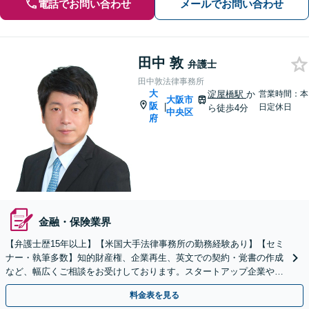
電話でお問い合わせ
メールでお問い合わせ
田中 敦
弁護士
田中敦法律事務所
大
淀屋橋駅
か
営業時間：本
大阪市
阪
|
日定休日
ら徒歩4分
中央区
府
金融・保険業界
【弁護士歴15年以上】【米国大手法律事務所の勤務経験あり】【セミ
ナー・執筆多数】知的財産権、企業再生、英文での契約・覚書の作成
など、幅広くご相談をお受けしております。スタートアップ企業やフ
リーランスの方もぜひご相談ください。【淀屋橋5分】
料金表を見る