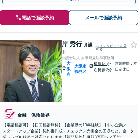
電話で面談予約
メールで面談予約
岸 秀行
弁護
インタビューを見
る
士
弁護士法人 大阪鶴見法律事務所
大
横堤駅
か
営業時間：本
大阪市
阪
|
日定休日
ら徒歩2分
鶴見区
府
金融・保険業界
【電話相談可】【初回相談無料】【企業勤め10年経験】【中小企業／
スタートアップ企業】契約書作成・チェック／売掛金の回収など、企
業トラブル解消に対応いたします【顧問契約】月額3万円〜／予防法