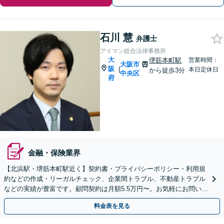
石川 慧
弁護士
アイマン総合法律事務所
大
堺筋本町駅
営業時間：
大阪市
阪
|
本日定休日
から徒歩3分
中央区
府
金融・保険業界
【北浜駅・堺筋本町駅近く】契約書・プライバシーポリシー・利用規
約などの作成・リーガルチェック、企業間トラブル、不動産トラブル
などの実績が豊富です。顧問契約は月額5.5万円〜。お気軽にお問い合
わせください【WEB面談可】【休日・夜間相談可】
料金表を見る