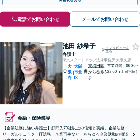
料金表を見る
電話でお問い合わせ
メールでお問い合わせ
池田 紗希子
インタビューを
見る
弁護士
東京スタートアップ法律事務所 大阪支店
東梅田駅
営業時間：06:30~
大
大阪
22:00（土日祝日）
阪
市北
から徒歩3
|
府
区
分
金融・保険業界
【企業法務に強い弁護士】顧問先70社以上の信頼と実績、企業法務・
リーガルチェック・IT法務・企業再生など、あらゆる企業活動の相談