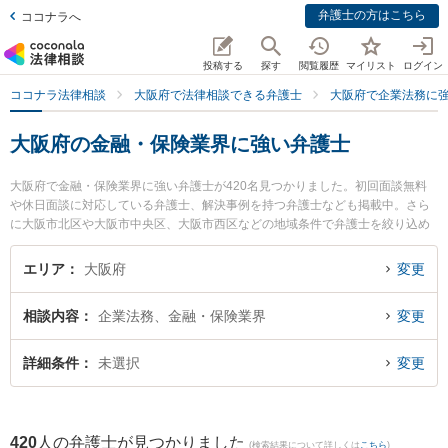
弁護士の方はこちら
ココナラへ
投稿する
探す
閲覧履歴
マイリスト
ログイン
ココナラ法律相談
大阪府で法律相談できる弁護士
大阪府で企業法務に
大阪府の金融・保険業界に強い弁護士
大阪府で金融・保険業界に強い弁護士が420名見つかりました。初回面談無料
や休日面談に対応している弁護士、解決事例を持つ弁護士なども掲載中。さら
に大阪市北区や大阪市中央区、大阪市西区などの地域条件で弁護士を絞り込め
ます。企業法務に関係する顧問弁護士契約や契約書作成・リーガルチェック、
雇用契約書・就業規則作成等の細かな分野での絞り込み検索もでき便利です。
エリア
大阪府
変更
特にライブリー法律事務所の岡本 健佑弁護士や小西法律事務所の小西 憲太郎弁
護士、弁護士法人 大阪鶴見法律事務所の岸 秀行弁護士のプロフィール情報や弁
相談内容
企業法務、金融・保険業界
変更
護士費用、強みなどが注目されています。『大阪府で土日や夜間に発生した金
融・保険業界のトラブルを今すぐに弁護士に相談したい』『金融・保険業界の
トラブル解決の実績豊富な近くの弁護士を検索したい』『初回相談無料で金
詳細条件
未選択
変更
融・保険業界を法律相談できる大阪府内の弁護士に相談予約したい』などでお
困りの相談者さんにおすすめです。
420
人の弁護士が見つかりました
(検索結果について詳しくは
こちら
)