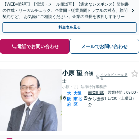
【WEB相談可】【電話・メール相談可】【迅速なレスポンス】契約書
の作成・リーガルチェック、企業間・従業員間トラブルの対応、顧問
契約など、 お気軽にご相談ください。企業の成長を後押しするリーガ
ルサービスを提供いたします【大阪駅2分】
料金表を見る
電話でお問い合わせ
メールでお問い合わせ
小原 望
弁護
インタビューを見
る
士
小原・古川法律特許事務所
南森町駅
営業時間：09:00~
大
大阪
17:30（土曜日）
阪
市北
から徒歩1
|
府
区
分