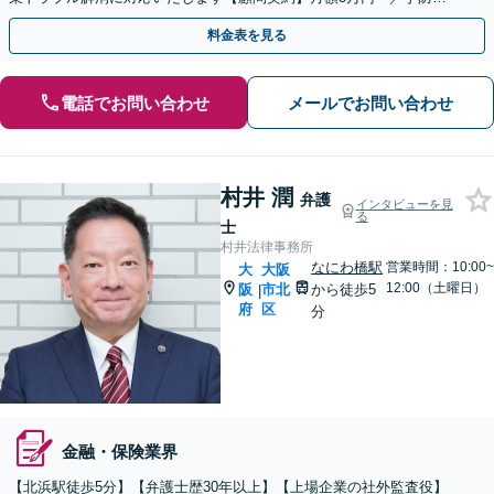
務から紛争解決までお任せください。
料金表を見る
電話でお問い合わせ
メールでお問い合わせ
村井 潤
弁護
インタビューを見
る
士
村井法律事務所
なにわ橋駅
営業時間：10:00~
大
大阪
12:00（土曜日）
阪
市北
から徒歩5
|
府
区
分
金融・保険業界
【北浜駅徒歩5分】【弁護士歴30年以上】【上場企業の社外監査役】