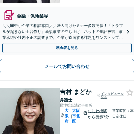
金融・保険業界
＼＼🏢中小企業の相談窓口／／法人向けセミナー多数開催！「トラブ
ルが起きない土台作り」新規事業の立ち上げ、ネットの風評被害、事
業承継や社内不正の調査まで。企業が直面する課題をワンストップで
解決へ【メール相談・web面談可能】
料金表を見る
メールでお問い合わせ
吉村 まどか
インタビューを
見る
弁護士
摂津総合法律事務所
大
大阪
なにわ橋駅
営業時間：本
阪
市北
|
日定休日
から徒歩7分
府
区