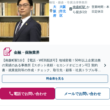
檜垣・鎌倉・寺廣法律事務所
大
大阪
南森町駅
か
営業時間：本
阪
市北
|
日定休日
ら徒歩1分
府
区
金融・保険業界
【南森町駅1分】【電話・WEB面談可】地域密着！50年以上企業法務
の実績のある事務所【スポット依頼・セカンドオピニオン可】契約
書・就業規則等の作成・チェック、取引先・顧客・社員トラブル等、
お気軽にご相談ください【事前予約で休日・夜間対応】
料金表を見る
電話でお問い合わせ
メールでお問い合わせ