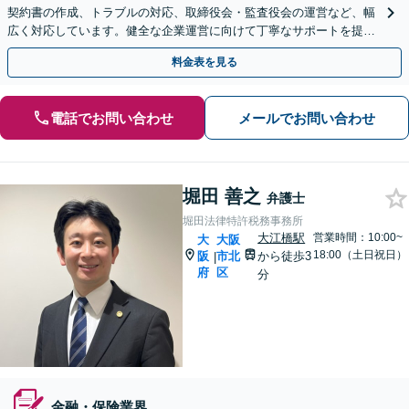
契約書の作成、トラブルの対応、取締役会・監査役会の運営など、幅
広く対応しています。健全な企業運営に向けて丁寧なサポートを提供
いたしますので、ぜひご相談ください。【Web面談可】
料金表を見る
電話でお問い合わせ
メールでお問い合わせ
堀田 善之
弁護士
堀田法律特許税務事務所
大江橋駅
営業時間：10:00~
大
大阪
18:00（土日祝日）
阪
市北
から徒歩3
|
府
区
分
金融・保険業界