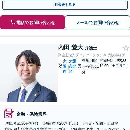
ついてお気軽にご相談ください
料金表を見る
電話でお問い合わせ
メールでお問い合わせ
内田 遊大
弁護士
弁護士法人プロテクトスタンス 大阪事務所
東梅田駅
営業時間：09:00~
大
大阪
19:00（土日祝日）
阪
市北
から徒歩1
|
府
区
分
金融・保険業界
【初回相談30分無料】【法律顧問200社以上】【当日・夜間・土日祝
日対応可】従業員や企業間のトラブル、契約書の作成・チェックなど