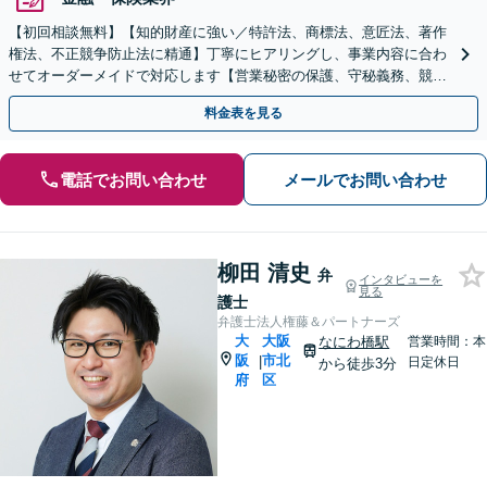
【初回相談無料】【知的財産に強い／特許法、商標法、意匠法、著作
権法、不正競争防止法に精通】丁寧にヒアリングし、事業内容に合わ
せてオーダーメイドで対応します【営業秘密の保護、守秘義務、競業
避止義務】【顧問契約可】【休日・夜間相談可】
料金表を見る
電話でお問い合わせ
メールでお問い合わせ
柳田 清史
弁
インタビューを
見る
護士
弁護士法人権藤＆パートナーズ
大
大阪
なにわ橋駅
営業時間：本
阪
市北
|
日定休日
から徒歩3分
府
区