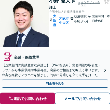
小野 隆大
弁
インタビューを
見る
護士
弁護士法人啓葉法律事務所
大
淀屋橋駅
か
営業時間：本
大阪市
阪
|
日定休日
ら徒歩2分
中央区
府
金融・保険業界
【企業顧問の実績豊富な弁護士】【Web相談可】労働問題や取引先ト
ラブルから事業承継や事業再生、廃業のご相談まで幅広く承ります。
豊富な経験とノウハウを活かし、的確に見通しを立て先手を打った対
応が強みです。顧問契約の実績も多数あり【淀屋橋2分】
料金表を見る
電話でお問い合わせ
メールでお問い合わせ