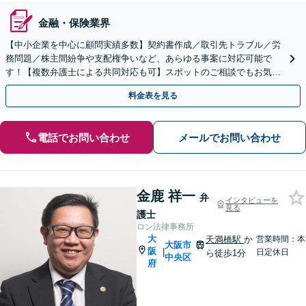
金融・保険業界
【中小企業を中心に顧問実績多数】契約書作成／取引先トラブル／労
務問題／株主間紛争や支配権争いなど、あらゆる事案に対応可能で
す！【複数弁護士による共同対応も可】スポットのご相談でもお気軽
にご連絡ください。【初回相談無料】【オンライン面談可】
料金表を見る
電話でお問い合わせ
メールでお問い合わせ
金鹿 祥一
弁
インタビューを
見る
護士
ロン法律事務所
大
天満橋駅
か
営業時間：本
大阪市
阪
|
日定休日
ら徒歩1分
中央区
府