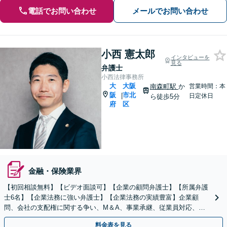
電話でお問い合わせ
メールでお問い合わせ
小西 憲太郎
インタビューを
見る
弁護士
小西法律事務所
大
大阪
南森町駅
か
営業時間：本
阪
市北
|
日定休日
ら徒歩5分
府
区
金融・保険業界
【初回相談無料】【ビデオ面談可】【企業の顧問弁護士】【所属弁護
士6名】【企業法務に強い弁護士】【企業法務の実績豊富】企業顧
問、会社の支配権に関する争い、M＆A、事業承継、従業員対応、取
引先とトラブル、債権回収等につき豊富な対応実績
料金表を見る