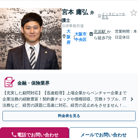
宮本 庸弘
弁
インタビューを
見る
護士
法律事務所蓮
大
北浜駅
か
営業時間：本
大阪市
阪
|
日定休日
ら徒歩7分
中央区
府
金融・保険業界
【充実した顧問対応】【迅速処理】上場企業からベンチャー企業まで
企業法務の経験豊富！契約書チェックや債権回収、労務トラブル、IT
法務など、経営の課題に迅速に対応。経営の足止めをさせません！機
動力を活かし一社一社に深く伴走！スポット相談も歓迎。
料金表を見る
電話でお問い合わせ
メールでお問い合わせ