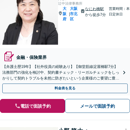
辻中法律事務所
大
大阪
なにわ橋駅
営業時間：本
阪
市北
|
日定休日
から徒歩7分
府
区
金融・保険業界
【弁護士歴19年】【社外役員の経験あり】【御堂筋線淀屋橋駅7分】
法務部門の強化を検討中、契約書チェック・リーガルチェックをしっ
かりして契約トラブルを未然に防ぎたいという企業様のご要望に豊富
な経験と実績でご対応いたします
料金表を見る
電話で面談予約
メールで面談予約