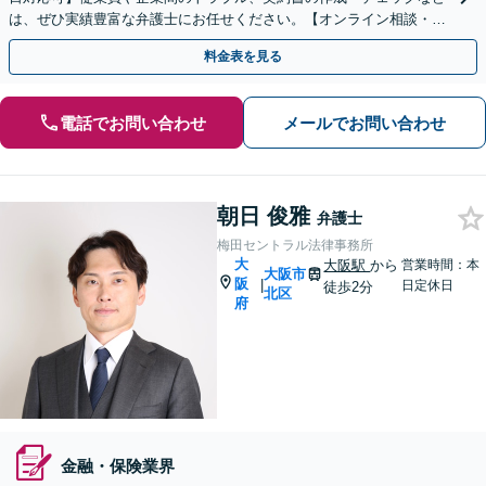
は、ぜひ実績豊富な弁護士にお任せください。【オンライン相談・電
子契約に対応】
料金表を見る
電話でお問い合わせ
メールでお問い合わせ
朝日 俊雅
弁護士
梅田セントラル法律事務所
大
大阪駅
から
営業時間：本
大阪市
阪
|
日定休日
徒歩2分
北区
府
金融・保険業界