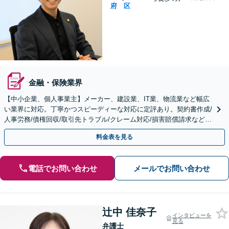
府
区
金融・保険業界
【中小企業、個人事業主】メーカー、建設業、IT業、物流業など幅広
い業界に対応。丁寧かつスピーディーな対応に定評あり。契約書作成/
人事労務/債権回収/取引先トラブル/クレーム対応/損害賠償請求など
【顧問／スポット対応可】【Web面談可】
料金表を見る
電話でお問い合わせ
メールでお問い合わせ
辻中 佳奈子
インタビューを
見る
弁護士