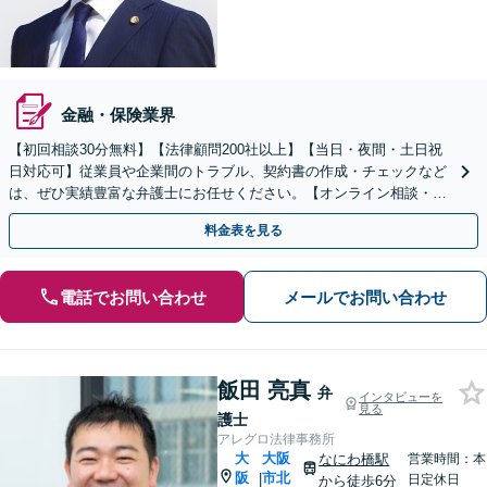
金融・保険業界
【初回相談30分無料】【法律顧問200社以上】【当日・夜間・土日祝
日対応可】従業員や企業間のトラブル、契約書の作成・チェックなど
は、ぜひ実績豊富な弁護士にお任せください。【オンライン相談・電
子契約に対応】
料金表を見る
電話でお問い合わせ
メールでお問い合わせ
飯田 亮真
弁
インタビューを
見る
護士
アレグロ法律事務所
大
大阪
なにわ橋駅
営業時間：本
阪
市北
|
日定休日
から徒歩6分