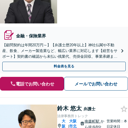
金融・保険業界
【顧問契約は年間20万円～】【弁護士歴20年以上】神社仏閣や不動
産、飲食、メーカー製造業など、幅広い業界に対応します【経営をサ
ポート】契約書の確認から未払い残業代、売掛金回収、事業承継まで
お任せください【初回面談無料】【枚方市駅6分】
料金表を見る
電話でお問い合わせ
メールでお問い合わせ
鈴木 悠太
弁護士
法律事務所トレック
大
大阪
南森町駅
か
営業時間：本
阪
市北
|
日定休日
ら徒歩8分