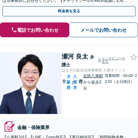
は当事務所にお任せください。【チャットツールやWEB会議にも対
応】
料金表を見る
電話でお問い合わせ
メールでお問い合わせ
瀬河 良太
弁
インタビューを
見る
護士
はなぞの綜合法律事務所 八尾オフィス
近鉄八尾駅
営業時間：00:00~2
大
八
3:55（土日祝日）
阪
尾
から徒歩2
|
府
市
分
金融・保険業界
【八尾駅2分】【LINE・Zoom対応】【電話相談可】「顧問経験多数」