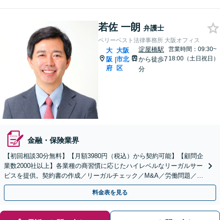
若佐 一朗
弁護士
ベリーベスト法律事務所 大阪オフィス
淀屋橋駅
営業時間：09:30~
大
大阪
18:00（土日祝日）
阪
市北
から徒歩7
|
府
区
分
金融・保険業界
【初回相談30分無料】【月額3980円（税込）から契約可能】【顧問企
業数2000社以上】各業種の商習慣に応じたハイレベルなリーガルサー
ビスを提供。契約書の作成／リーガルチェック／M&A／労働問題／知
的財産等、お任せください【他士業連携可能】
料金表を見る