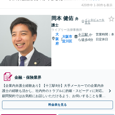
420件中 1-30件を表示
岡本 健佑
弁
インタビューを
見る
護士
ライブリー法律事務所
大
十三駅
か
営業時間：本
大阪市
阪
|
日定休日
ら徒歩4分
淀川区
府
金融・保険業界
【企業内弁護士経験あり】【十三駅4分】大手メーカーでの企業内弁
護士の経験も活かし、社内外のトラブルに的確・スピーディに対応。
顧問契約ではお気軽にお話しいただけるよう、お伺いすることを重視
しています。顧問料月額1万円～【初回相談30分無料】
料金表を見る