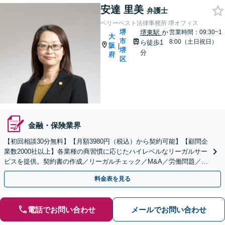
安達 里美
弁護士
ベリーベスト法律事務所 堺オフィス
堺
堺東駅
か
営業時間：09:30~1
大
市
8:00（土日祝日）
ら徒歩1
阪
|
堺
分
府
区
金融・保険業界
【初回相談30分無料】【月額3980円（税込）から契約可能】【顧問企
業数2000社以上】各業種の商習慣に応じたハイレベルなリーガルサー
ビスを提供。契約書の作成／リーガルチェック／M&A／労働問題／知
的財産等、お任せください【他士業連携可能】
料金表を見る
電話でお問い合わせ
メールでお問い合わせ