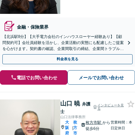
金融・保険業界
【北浜駅8分】【大手電力会社のインハウスローヤー経験あり】【顧
問契約可】会社員経験を活かし、企業活動の実態にも配慮したご提案
を心がけます。契約書の確認、企業間取引の締結、企業間トラブル、
不動産取引などお任せください【夜間相談可】
料金表を見る
電話でお問い合わせ
メールでお問い合わせ
山口 暁
弁護
インタビューを見
る
士
山口法律事務所
大
枚
枚方市駅
から
営業時間：本
阪
方
|
日定休日
徒歩6分
府
市