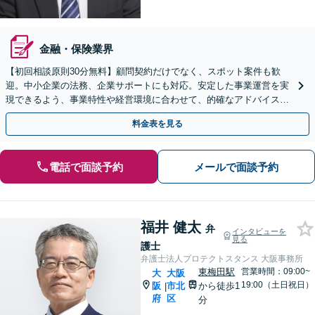
金融・保険業界
【初回相談原則30分無料】顧問契約だけでなく、スポット案件も歓
迎。中小企業の法務、企業サポートにも対応。安定した事業運営を実
現できるよう、事業特性や経営環境に合わせて、的確なアドバイスい
たします【時間外・休日相談可】【天満橋駅1分】
料金表を見る
電話で面談予約
メールで面談予約
福井 健太
弁
インタビューを
見る
護士
弁護士法人プロテクトスタンス 大阪事務所
東梅田駅
営業時間：09:00~
大
大阪
19:00（土日祝日）
阪
市北
から徒歩1
|
府
区
分