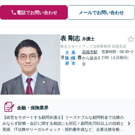
電話でお問い合わせ
メールでお問い合わせ
表 剛志
弁護士
東京スタートアップ法律事務所 高槻支店
高槻市駅
営業時間：06:30~2
大
高
2:00（土日祝日）
阪
槻
から徒歩3
|
府
市
分
金融・保険業界
【経営をサポートする顧問弁護士】リーズナブルな顧問料金で法務の
みならず財務・会計に関する相談にも対応！顧問先70社以上の信頼と
実績、IT法務やリーガルチェック・契約書作成など、企業法務全般に