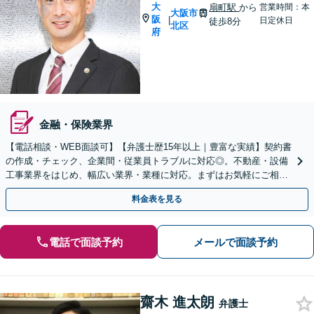
大
扇町駅
から
営業時間：本
大阪市
阪
|
日定休日
徒歩8分
北区
府
金融・保険業界
【電話相談・WEB面談可】【弁護士歴15年以上｜豊富な実績】契約書
の作成・チェック、企業間・従業員トラブルに対応◎。不動産・設備
工事業界をはじめ、幅広い業界・業種に対応。まずはお気軽にご相談
ください【顧問契約月2.2万円～】
料金表を見る
電話で面談予約
メールで面談予約
齋木 進太朗
弁護士