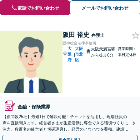
電話でお問い合わせ
メールでお問い合わせ
阪田 裕史
弁護士
阪神総合法律事務所
大
大阪
大阪天満宮駅
営業時間：
阪
市北
|
本日定休日
から徒歩0分
府
区
金融・保険業界
【顧問数25社】最短1日で解決可能！チャットを活用し、現場社員の
声を直接聞きます。経営者さまが生産活動に専念できる環境づくりに
注力。数百名の経営者と切磋琢磨し、経営のノウハウを蓄積。建設・I
T業界を中心に多数の対応実績あり【休日・夜間対応】