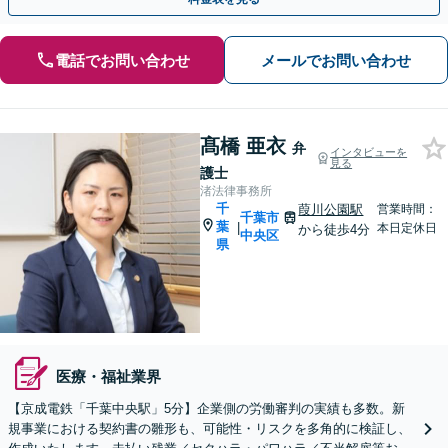
電話でお問い合わせ
メールでお問い合わせ
髙橋 亜衣
弁
インタビューを
見る
護士
渚法律事務所
千
葭川公園駅
営業時間：
千葉市
葉
|
本日定休日
から徒歩4分
中央区
県
医療・福祉業界
【京成電鉄「千葉中央駅」5分】企業側の労働審判の実績も多数。新
規事業における契約書の雛形も、可能性・リスクを多角的に検証し、