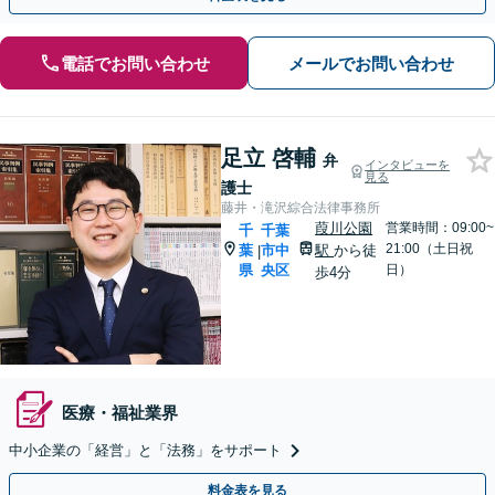
電話でお問い合わせ
メールでお問い合わせ
足立 啓輔
弁
インタビューを
見る
護士
藤井・滝沢綜合法律事務所
葭川公園
営業時間：09:00~
千
千葉
21:00（土日祝
葉
市中
駅
から徒
|
県
央区
日）
歩4分
医療・福祉業界
中小企業の「経営」と「法務」をサポート
料金表を見る