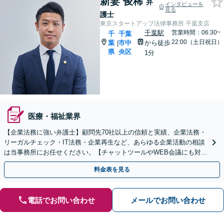
新妻 俊稀
弁
インタビューを
見る
護士
東京スタートアップ法律事務所 千葉支店
千葉駅
営業時間：06:30~
千
千葉
22:00（土日祝日）
葉
市中
から徒歩
|
県
央区
1分
医療・福祉業界
【企業法務に強い弁護士】顧問先70社以上の信頼と実績、企業法務・
リーガルチェック・IT法務・企業再生など、あらゆる企業活動の相談
は当事務所にお任せください。【チャットツールやWEB会議にも対
応】
料金表を見る
電話でお問い合わせ
メールでお問い合わせ