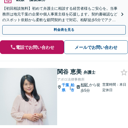
【初回相談無料】初めて弁護士に相談する経営者様もご安心を。当事
務所は地元千葉の企業や個人事業主様を応援します。契約書確認など
のスポット依頼から柔軟な顧問契約まで対応。柏駅徒歩5分でアクセ
ス良好。法務の悩みはまずはお気軽にご相談ください。
料金表を見る
電話でお問い合わせ
メールでお問い合わせ
関谷 恵美
弁護士
アポロ法律事務所
柏駅
から徒
営業時間：本日
千葉
柏
|
県
市
定休日
歩5分