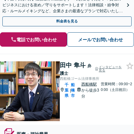
ビジネスにおける攻め／守りをサポートします！法律相談・紛争対
応・ルールメイキングなど、企業さまの最適なプランで対応いたしま
す。お試しでの委託も可能ですので、一度ご相談ください。
料金表を見る
電話でお問い合わせ
メールでお問い合わせ
田中 隼斗
弁
インタビューを
見る
護士
西船橋ゴール法律事務所
西船橋駅
営業時間：09:00~2
千
船
0:00（土日祝日）
葉
橋
から徒歩3
|
県
市
分