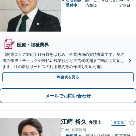
受付中
応相談
定休日
医療・福祉業界
【関東エリア対応】IT分野をはじめ、企業法務の実績豊富です。契約
書の作成・チェックや未払い残業代などの労働問題まで幅広く対応し
ます。ITの新規サービスの利用規約等の作成も対応可能。
料金表を見る
メールでお問い合わせ
江﨑 裕久
弁護士
東京都
江﨑法律事務所
営業時
千葉県
か
面談方法(対面・電