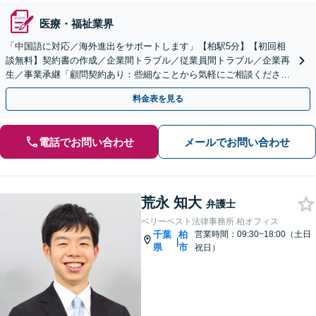
医療・福祉業界
「中国語に対応／海外進出をサポートします」【柏駅5分】【初回相
談無料】契約書の作成／企業間トラブル／従業員間トラブル／企業再
生／事業承継「顧問契約あり：些細なことから気軽にご相談くださ
い」【休日・夜間面談可】【完全個室対応・秘密厳守】
料金表を見る
電話でお問い合わせ
メールでお問い合わせ
荒永 知大
弁護士
ベリーベスト法律事務所 柏オフィス
千葉
柏
営業時間：09:30~18:00（土日
|
県
市
祝日）