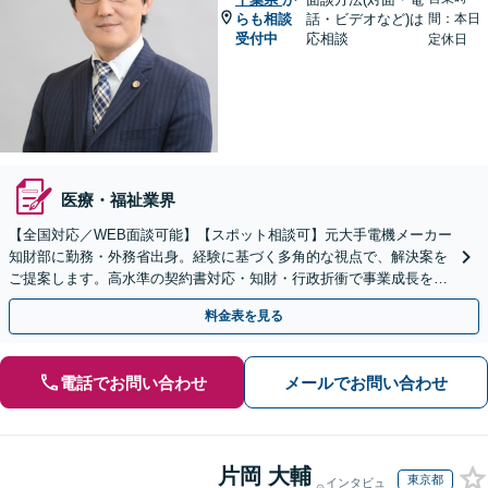
らも相談
話・ビデオなど)は
間：本日
受付中
応相談
定休日
医療・福祉業界
【全国対応／WEB面談可能】【スポット相談可】元大手電機メーカー
知財部に勤務・外務省出身。経験に基づく多角的な視点で、解決案を
ご提案します。高水準の契約書対応・知財・行政折衝で事業成長を牽
引いたします。
料金表を見る
電話でお問い合わせ
メールでお問い合わせ
片岡 大輔
東京都
インタビュ