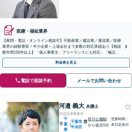
医療・福祉業界
【夜間・電話・オンライン相談可】不動産業／建設業／運送業／医療
業界の経験豊富！中小企業～上場会社まで多数の対応実績あり【相談
数年間150件以上】「個人事業主・フリーランスにも対応」「幅広い
顧問プランをご用意／従業員・ご家族様の無料相談あり」
料金表を見る
電話で面談予約
メールでお問い合わせ
河邉 義大
弁護士
河辺法律事務所
千
葭川公園駅
営業時間：
千葉市
葉
|
本日定休日
から徒歩5分
中央区
県