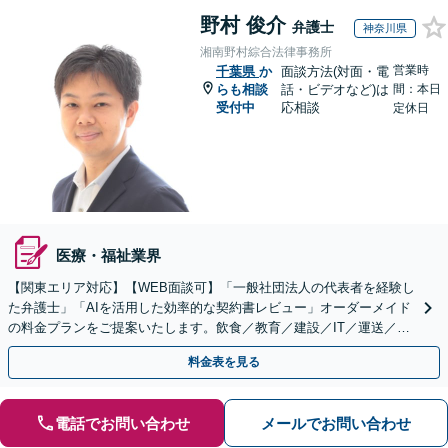
野村 俊介
弁護士
神奈川県
湘南野村綜合法律事務所
営業時
千葉県
か
面談方法(対面・電
らも相談
話・ビデオなど)は
間：本日
受付中
応相談
定休日
医療・福祉業界
【関東エリア対応】【WEB面談可】「一般社団法人の代表者を経験し
た弁護士」「AIを活用した効率的な契約書レビュー」オーダーメイド
の料金プランをご提案いたします。飲食／教育／建設／IT／運送／不
動産／メーカー／社会福祉法人など幅広い業界に対応
料金表を見る
電話でお問い合わせ
メールでお問い合わせ