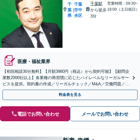
千葉駅
営業時間：09:30~
千
千葉
18:00（土日祝日）
葉
市中
から徒歩
|
県
央区
3分
医療・福祉業界
【初回相談30分無料】【月額3980円（税込）から契約可能】【顧問企
業数2000社以上】各業種の商習慣に応じたハイレベルなリーガルサー
ビスを提供。契約書の作成／リーガルチェック／M&A／労働問題／知
的財産等、お任せください【他士業連携可能】
料金表を見る
電話でお問い合わせ
メールでお問い合わせ