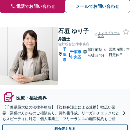
電話でお問い合わせ
メールでお問い合わせ
石垣 ゆり子
インタビューを
見る
弁護士
佐野総合法律事務所
千
県庁前駅
か
営業時間：本
千葉市
葉
|
日定休日
ら徒歩4分
中央区
県
医療・福祉業界
【千葉県最大級の法律事務所】【複数弁護士による連携】幅広い業
界・業種の方からのご相談あり。契約書作成、リーガルチェックなど
もスピーディに対応！個人事業主・フリーランスの顧問契約もご相談
ください【初回来所相談30分無料】【千葉中央駅5分】
料金表を見る