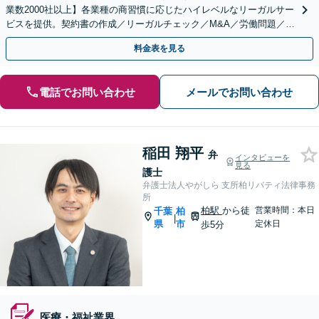
業数2000社以上】各業種の商習慣に応じたハイレベルなリーガルサー
ビスを提供。契約書の作成／リーガルチェック／M&A／労働問題／知
的財産等、お任せください【他士業連携可能】
料金表を見る
電話でお問い合わせ
メールでお問い合わせ
稲田 翔平
弁
インタビューを
見る
護士
弁護士法人やがしら 支所柏リバティ法律事務
所
柏駅
から徒
営業時間：本日
千葉
柏
|
県
市
定休日
歩5分
医療・福祉業界