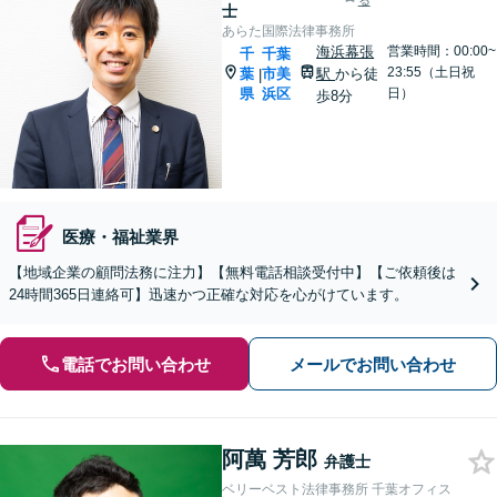
る
士
あらた国際法律事務所
海浜幕張
営業時間：00:00~
千
千葉
23:55（土日祝
葉
市美
駅
から徒
|
県
浜区
日）
歩8分
医療・福祉業界
【地域企業の顧問法務に注力】【無料電話相談受付中】【ご依頼後は
24時間365日連絡可】迅速かつ正確な対応を心がけています。
電話でお問い合わせ
メールでお問い合わせ
阿萬 芳郎
弁護士
ベリーベスト法律事務所 千葉オフィス