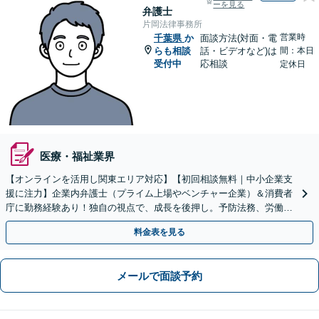
ーを見る
弁護士
片岡法律事務所
営業時
千葉県
か
面談方法(対面・電
らも相談
話・ビデオなど)は
間：本日
受付中
応相談
定休日
医療・福祉業界
【オンラインを活用し関東エリア対応】【初回相談無料｜中小企業支
援に注力】企業内弁護士（プライム上場やベンチャー企業）＆消費者
庁に勤務経験あり！独自の視点で、成長を後押し。予防法務、労働問
題、債権回収、コンプラ、会社設立・事業再編等幅広く対応
料金表を見る
メールで面談予約