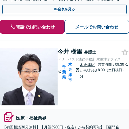
的財産等、お任せください【他士業連携可能】
料金表を見る
電話でお問い合わせ
メールでお問い合わせ
今井 樹里
弁護士
ベリーベスト法律事務所 木更津オフィス
木
木更津駅
営業時間：09:30~1
千
更
8:00（土日祝日）
から徒歩8
葉
|
津
分
県
市
医療・福祉業界
【初回相談30分無料】【月額3980円（税込）から契約可能】【顧問企