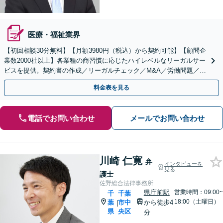
医療・福祉業界
【初回相談30分無料】【月額3980円（税込）から契約可能】【顧問企
業数2000社以上】各業種の商習慣に応じたハイレベルなリーガルサー
ビスを提供。契約書の作成／リーガルチェック／M&A／労働問題／知
的財産等、お任せください【他士業連携可能】
料金表を見る
電話でお問い合わせ
メールでお問い合わせ
川崎 仁寛
弁
インタビューを
見る
護士
佐野総合法律事務所
県庁前駅
営業時間：09:00~
千
千葉
18:00（土曜日）
葉
市中
から徒歩4
|
県
央区
分