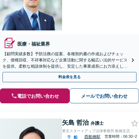
医療・福祉業界
【顧問実績多数】予防法務の提案、各種契約書の作成およびチェッ
ク、債権回収、不祥事対応など企業活動に関する幅広い法的サービス
を提供。柔軟な相談体制を提供し、安定した事業成長にお力添えしま
す【休日・夜間面談対応】
料金表を見る
電話でお問い合わせ
メールでお問い合わせ
矢島 哲治
弁護士
東京スタートアップ法律事務所 船橋支店
西船橋駅
営業時間：06:30~2
千
船