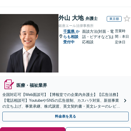
外山 大地
弁護士
東京都
銀座エール法律事務所
営業時
千葉県
か
面談方法(対面・電
らも相談
話・ビデオなど)は
間：本日
受付中
応相談
定休日
医療・福祉業界
全国対応可【Web面談可】【博報堂での企業内弁護士】【広告法務】
【電話相談可】YoutubeやSNSの広告規制、カスハラ対策、新規事業
の立ち上げ、事業承継、株式譲渡、英文契約書・英文レターのレビュ
ー・ドラフトなどに対応。
料金表を見る