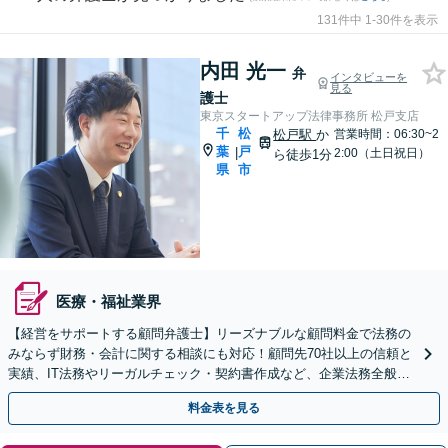
131件中 1-30件を表示
内田 光一
弁
インタビューを
見る
護士
東京スタートアップ法律事務所 松戸支店
千
松
松戸駅
か
営業時間：06:30~2
葉
戸
|
2:00（土日祝日）
ら徒歩1分
県
市
医療・福祉業界
【経営をサポートする顧問弁護士】リーズナブルな顧問料金で法務の
みならず財務・会計に関する相談にも対応！顧問先70社以上の信頼と
実績、IT法務やリーガルチェック・契約書作成など、企業法務全般に
ついてお気軽にご相談ください
料金表を見る