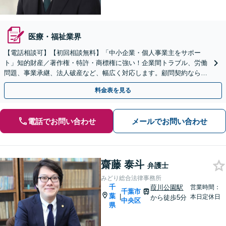
医療・福祉業界
【電話相談可】【初回相談無料】「中小企業・個人事業主をサポー
ト」知的財産／著作権・特許・商標権に強い！企業間トラブル、労働
問題、事業承継、法人破産など、幅広く対応します。顧問契約なら小
まめなご相談が可能です【本千葉駅徒歩３分】
料金表を見る
電話でお問い合わせ
メールでお問い合わせ
齋藤 泰斗
弁護士
みどり総合法律事務所
千
葭川公園駅
営業時間：
千葉市
葉
|
本日定休日
から徒歩5分
中央区
県