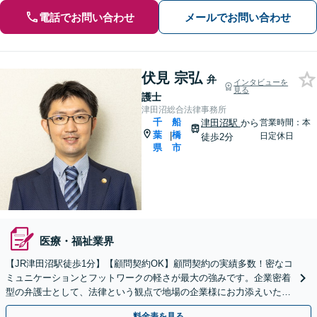
電話でお問い合わせ
メールでお問い合わせ
伏見 宗弘
弁
インタビューを
見る
護士
津田沼総合法律事務所
千
船
津田沼駅
から
営業時間：本
葉
橋
|
日定休日
徒歩2分
県
市
医療・福祉業界
【JR津田沼駅徒歩1分】【顧問契約OK】顧問契約の実績多数！密なコ
ミュニケーションとフットワークの軽さが最大の強みです。企業密着
型の弁護士として、法律という観点で地場の企業様にお力添えいたし
ます【初回相談無料 】【着手金無料あり】
料金表を見る