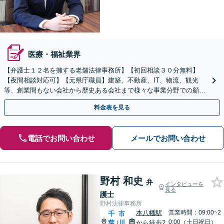
医療・福祉業界
【弁護士１２名を擁する老舗法律事務所】【初回相談３０分無料】
【夜間相談対応可】【元県庁職員】建築、不動産、IT、物流、観光
等、創業間もない会社から歴史ある会社まで様々な事業分野での顧問
業務経験が豊富です。
料金表を見る
電話でお問い合わせ
メールでお問い合わせ
野村 和史
弁
インタビューを
見る
護士
野村法律事務所
本八幡駅
営業時間：09:00~2
千
市
0:00（土日祝日）
葉
川
から徒歩2
|