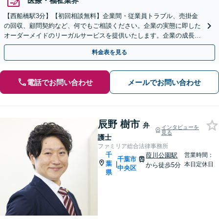
医療・福祉業界
【西船橋駅3分】【初回相談無料】企業間・従業員トラブル、売掛金
の回収、顧問契約など、何でもご相談ください。企業の実態に即した
オーダーメイドのリーガルサービスを提供いたします。企業の成長を
後押しできるように、精一杯サポートいたします。
料金表を見る
電話でお問い合わせ
メールでお問い合わせ
辰野 樹市
弁
インタビューを
見る
護士
ファミリア総合法律事務所
千
葭川公園駅
営業時間：
千葉市
葉
|
本日定休日
から徒歩5分
中央区
県