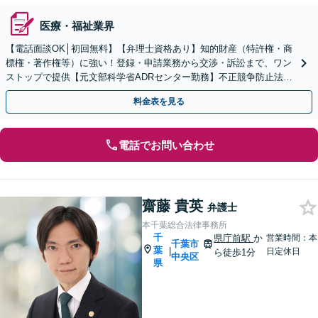
医療・福祉業界
【電話面談OK│初回無料】【弁理士資格あり】知的財産（特許権・商
標権・著作権等）に強い！登録・申請業務から交渉・訴訟まで、ワン
ストップで提供【元文部科学省ADRセンター勤務】不正競争防止法の
ご相談にも対応します。【顧問契約可】
料金表を見る
電話でお問い合わせ
齋藤 貴英
弁護士
本千葉総合法律事務所
千
県庁前駅
か
営業時間：本
千葉市
葉
|
日定休日
ら徒歩1分
中央区
県