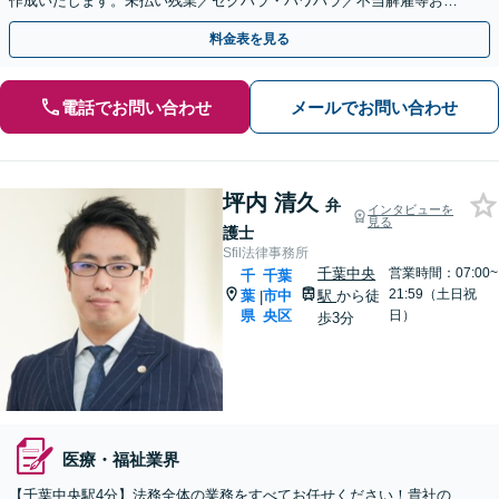
作成いたします。未払い残業／セクハラ・パワハラ／不当解雇等お任
せください【オンライン相談対応】
料金表を見る
電話でお問い合わせ
メールでお問い合わせ
坪内 清久
弁
インタビューを
見る
護士
Sfil法律事務所
千葉中央
営業時間：07:00~
千
千葉
21:59（土日祝
葉
市中
駅
から徒
|
県
央区
日）
歩3分
医療・福祉業界
【千葉中央駅4分】法務全体の業務をすべてお任せください！貴社の