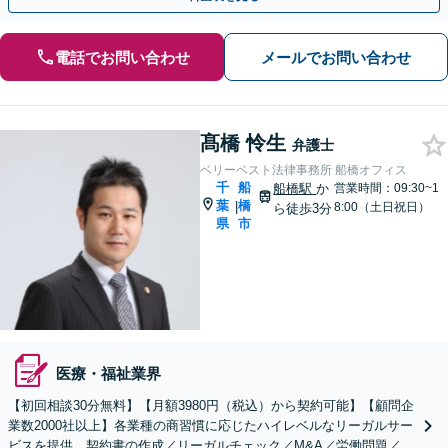
電話でお問い合わせ
メールでお問い合わせ
髙橋 怜生
弁護士
ベリーベスト法律事務所 船橋オフィス
千
船
船橋駅
か
営業時間：09:30~1
葉
橋
|
8:00（土日祝日）
ら徒歩3分
県
市
医療・福祉業界
【初回相談30分無料】【月額3980円（税込）から契約可能】【顧問企
業数2000社以上】各業種の商習慣に応じたハイレベルなリーガルサー
ビスを提供。契約書の作成／リーガルチェック／M&A／労働問題／知