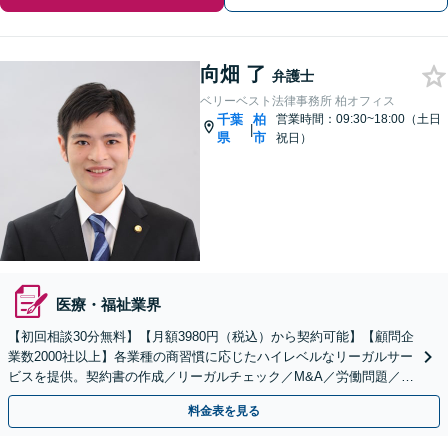
向畑 了
弁護士
ベリーベスト法律事務所 柏オフィス
千葉
柏
営業時間：09:30~18:00（土日
|
県
市
祝日）
医療・福祉業界
【初回相談30分無料】【月額3980円（税込）から契約可能】【顧問企
業数2000社以上】各業種の商習慣に応じたハイレベルなリーガルサー
ビスを提供。契約書の作成／リーガルチェック／M&A／労働問題／知
的財産等、お任せください【他士業連携可能】
料金表を見る