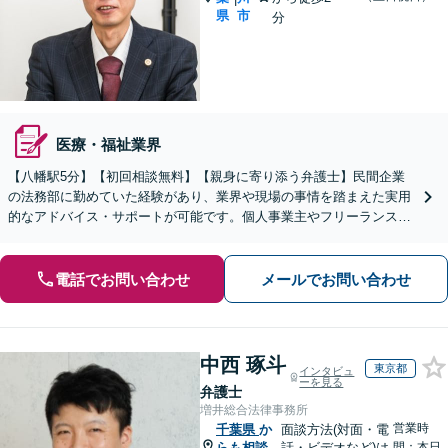
県
市
分
医療・福祉業界
【八幡駅5分】【初回相談無料】【親身に寄り添う弁護士】民間企業
の法務部に勤めていた経験があり、業界や現場の事情を踏まえた実用
的なアドバイス・サポートが可能です。個人事業主やフリーランスの
方、費用面で不安な方も、一度ご相談ください。
電話でお問い合わせ
メールでお問い合わせ
中西 琢斗
東京都
インタビュ
ーを見る
弁護士
増井総合法律事務所
営業時
千葉県
か
面談方法(対面・電
らも相談
話・ビデオなど)は
間：本日