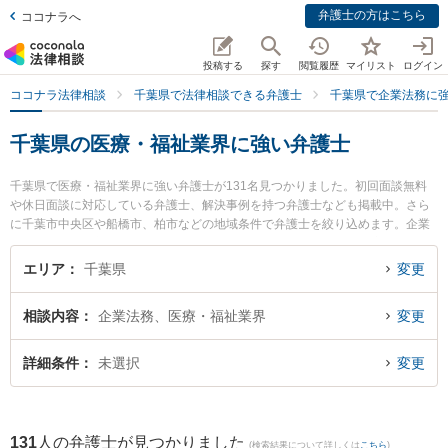
弁護士の方はこちら
ココナラへ
投稿する
探す
閲覧履歴
マイリスト
ログイン
ココナラ法律相談
千葉県で法律相談できる弁護士
千葉県で企業法務に
千葉県の医療・福祉業界に強い弁護士
千葉県で医療・福祉業界に強い弁護士が131名見つかりました。初回面談無料
や休日面談に対応している弁護士、解決事例を持つ弁護士なども掲載中。さら
に千葉市中央区や船橋市、柏市などの地域条件で弁護士を絞り込めます。企業
法務に関係する顧問弁護士契約や契約書作成・リーガルチェック、雇用契約
書・就業規則作成等の細かな分野での絞り込み検索もでき便利です。特に東京
エリア
千葉県
変更
スタートアップ法律事務所 松戸支店の内田 光一弁護士や佐野総合法律事務所の
石垣 ゆり子弁護士、藤井・滝沢綜合法律事務所の足立 啓輔弁護士のプロフィー
相談内容
企業法務、医療・福祉業界
変更
ル情報や弁護士費用、強みなどが注目されています。『千葉県で土日や夜間に
発生した医療・福祉業界のトラブルを今すぐに弁護士に相談したい』『医療・
福祉業界のトラブル解決の実績豊富な近くの弁護士を検索したい』『初回相談
詳細条件
未選択
変更
無料で医療・福祉業界を法律相談できる千葉県内の弁護士に相談予約したい』
などでお困りの相談者さんにおすすめです。
131
人の弁護士が見つかりました
(検索結果について詳しくは
こちら
)