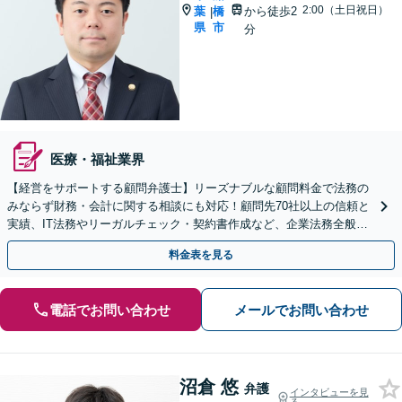
2:00（土日祝日）
葉
橋
から徒歩2
|
県
市
分
医療・福祉業界
【経営をサポートする顧問弁護士】リーズナブルな顧問料金で法務の
みならず財務・会計に関する相談にも対応！顧問先70社以上の信頼と
実績、IT法務やリーガルチェック・契約書作成など、企業法務全般に
ついてお気軽にご相談ください。
料金表を見る
電話でお問い合わせ
メールでお問い合わせ
沼倉 悠
弁護
インタビューを見