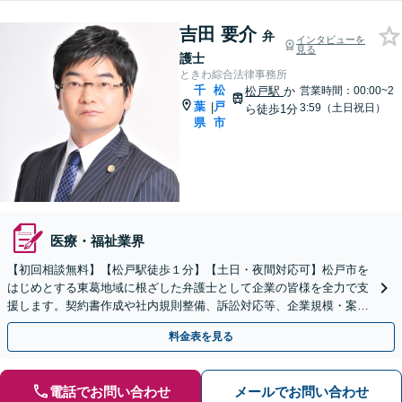
吉田 要介
弁
インタビューを
見る
護士
ときわ綜合法律事務所
千
松
松戸駅
か
営業時間：00:00~2
葉
戸
|
3:59（土日祝日）
ら徒歩1分
県
市
医療・福祉業界
【初回相談無料】【松戸駅徒歩１分】【土日・夜間対応可】松戸市を
はじめとする東葛地域に根ざした弁護士として企業の皆様を全力で支
援します。契約書作成や社内規則整備、訴訟対応等、企業規模・案件
を問わずご相談に乗ります。まずはお問い合わせください。
料金表を見る
電話でお問い合わせ
メールでお問い合わせ