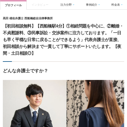
インタビュー
注力分野
事例紹介
料金表
プロフィール
髙田 雄佑弁護士 西船橋総合法律事務所
【初回相談無料】【西船橋駅4分】①相続問題を中心に、②離婚・
不貞慰謝料、③民事訴訟・交渉案件に注力しております。「一日
も早く平穏な日常に戻ることができるよう」代表弁護士が直接、
初回相談から解決まで一貫して丁寧にサポートいたします。【夜
間・土日相談◎】
どんな弁護士ですか？