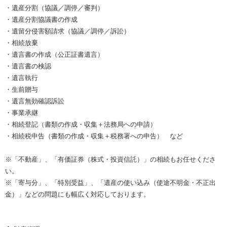
・遺産分割（協議／調停／審判）
・遺産分割協議書の作成
・遺留分侵害額請求（協議／調停／訴訟）
・相続放棄
・遺言書の作成（公正証書遺言）
・遺言書の検認
・遺言執行
・生前贈与
・遺言無効確認訴訟
・事業承継
・相続登記（書類の作成・収集＋法務局への申請）
・相続税申告（書類の作成・収集＋税務署への申告） など
※「不動産」、「有価証券（株式・投資信託）」の相続もお任せくださ
い。
※「寄与分」、「特別受益」、「遺産の使い込み（使途不明金・不正出
金）」などの問題にも幅広く対応しております。