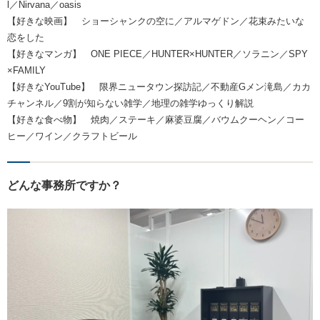
l／Nirvana／oasis
【好きな映画】 ショーシャンクの空に／アルマゲドン／花束みたいな
恋をした
【好きなマンガ】 ONE PIECE／HUNTER×HUNTER／ソラニン／SPY
×FAMILY
【好きなYouTube】 限界ニュータウン探訪記／不動産Gメン滝島／カカ
チャンネル／9割が知らない雑学／地理の雑学ゆっくり解説
【好きな食べ物】 焼肉／ステーキ／麻婆豆腐／バウムクーヘン／コー
ヒー／ワイン／クラフトビール
どんな事務所ですか？