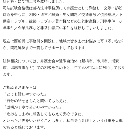
研究科）にて博士号を取得しました。
司法試験合格後は都内法律事務所にて弁護士として勤務し、交渉・訴訟
対応を中心に、相続・遺言／離婚・男女問題／交通事故／債務整理／不
動産トラブル／建築トラブル／著作権などの知的財産権／刑事事件・少
年事件／企業法務など非常に幅広い案件を経験してまいりました。
現在は西船橋に事務所を開設し、地域の皆さまのお悩みに寄り添いなが
ら、問題解決まで一貫してサポートしております。
法律相談については、弁護士会や近隣自治体（船橋市、市川市、浦安
市、習志野市など）での相談を含めると、年間200件以上に対応しており
ます。
ご相談者さまからは
「とても話しやすかった」
「自分の話をきちんと聞いてもらえた」
「説明が丁寧で分かりやすかった」
「進捗をこまめに報告してもらえて安心できた」
といったお声をいただくことも多く、私自身も弁護士という仕事を天職
であると感じております。