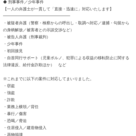
◆ 刑事事件／少年事件
【一人の弁護士が一貫して「直接・迅速に」対応いたします】
━━━━━━━━━━━━━━━━━
・被疑者弁護（警察・検察からの呼出し・取調べ対応／逮捕・勾留から
の身柄解放／被害者との示談交渉など）
・被告人弁護（刑事裁判）
・少年事件
・初回接見
・自首同行サポート（児童ポルノ、犯罪による収益の移転防止に関する
法律違反、給付金詐欺ほか） など
※これまでに以下の案件に対応してまいりました。
・窃盗
・強盗
・詐欺
・業務上横領／背任
・暴行／傷害
・恐喝／脅迫
・住居侵入／建造物侵入
・器物損壊