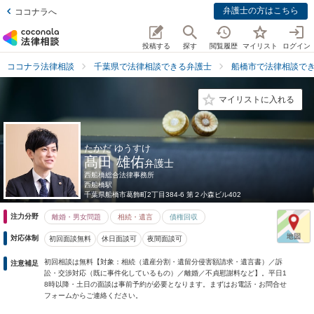
弁護士の方はこちら
ココナラへ
投稿する
探す
閲覧履歴
マイリスト
ログイン
ココナラ法律相談
千葉県で法律相談できる弁護士
船橋市で法律相談で
マイリストに入れる
たかだ ゆうすけ
髙田 雄佑
弁護士
西船橋総合法律事務所
西船橋駅
千葉県
船橋市葛飾町2丁目384-6 第２小森ビル402
注力分野
離婚・男女問題
相続・遺言
債権回収
対応体制
初回面談無料
休日面談可
夜間面談可
初回相談は無料【対象：相続（遺産分割・遺留分侵害額請求・遺言書）／訴
注意補足
訟・交渉対応（既に事件化しているもの）／離婚／不貞慰謝料など】。平日1
8時以降・土日の面談は事前予約が必要となります。まずはお電話・お問合せ
フォームからご連絡ください。