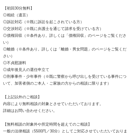
【初回30分無料】
◎相続（遺言）
◎訴訟対応（※既に訴訟を起こされている方）
◎交渉対応（※既に弁護士を通じて請求を受けている方）
◎債権回収（※条件あり。詳しくは「債権回収」のページをご覧くださ
い）
◎離婚（※条件あり。詳しくは「離婚・男女問題」のページをご覧くだ
さい）
◎不貞慰謝料
◎成年後見人の選任申立て
◎刑事事件・少年事件（※既に警察から呼び出しを受けている事件につ
いて、加害者側のご本人・ご家族の方からの相談に限ります）
【上記以外のご相談】
内容により無料相談の対象とさせていただいております。
詳細はお問い合わせください。
【無料相談の対象外や所定時間を超えてのご相談】
一般の法律相談（5500円／30分）としてご対応させていただいておりま