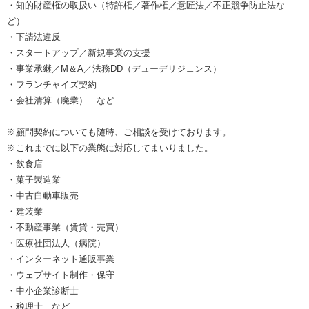
・知的財産権の取扱い（特許権／著作権／意匠法／不正競争防止法な
ど）
・下請法違反
・スタートアップ／新規事業の支援
・事業承継／M＆A／法務DD（デューデリジェンス）
・フランチャイズ契約
・会社清算（廃業） など
※顧問契約についても随時、ご相談を受けております。
※これまでに以下の業態に対応してまいりました。
・飲食店
・菓子製造業
・中古自動車販売
・建装業
・不動産事業（賃貸・売買）
・医療社団法人（病院）
・インターネット通販事業
・ウェブサイト制作・保守
・中小企業診断士
・税理士 など