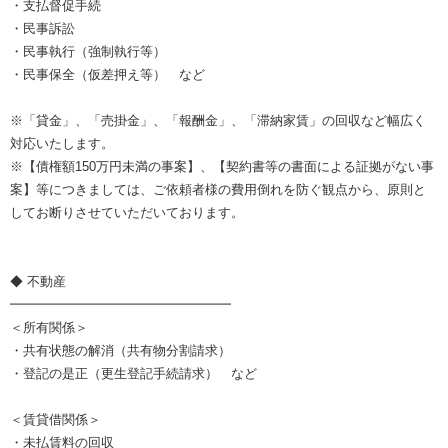
・支払督促手続
・民事訴訟
・民事執行（強制執行等）
・民事保全（仮差押え等） など
※「貸金」、「売掛金」、「報酬金」、「滞納家賃」の回収など幅広く
対応いたします。
※【債権額150万円未満の事案】、【契約書等の書面による証拠がない事
案】等につきましては、ご依頼者様の費用倒れを防ぐ観点から、原則と
してお断りさせていただいております。
◆ 不動産
━━━━━━━━━━━━━━━━━
＜所有関係＞
・共有状態の解消（共有物分割請求）
・登記の是正（更生登記手続請求） など
＜賃貸借関係＞
・未払賃料の回収