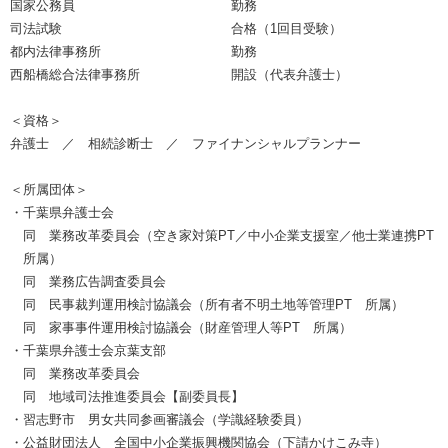
国家公務員 勤務
司法試験 合格（1回目受験）
都内法律事務所 勤務
西船橋総合法律事務所 開設（代表弁護士）
＜資格＞
弁護士 ／ 相続診断士 ／ ファイナンシャルプランナー
＜所属団体＞
・千葉県弁護士会
同 業務改革委員会（空き家対策PT／中小企業支援室／他士業連携PT
所属）
同 業務広告調査委員会
同 民事裁判運用検討協議会（所有者不明土地等管理PT 所属）
同 家事事件運用検討協議会（財産管理人等PT 所属）
・千葉県弁護士会京葉支部
同 業務改革委員会
同 地域司法推進委員会【副委員長】
・習志野市 男女共同参画審議会（学識経験委員）
・公益財団法人 全国中小企業振興機関協会（下請かけこみ寺）