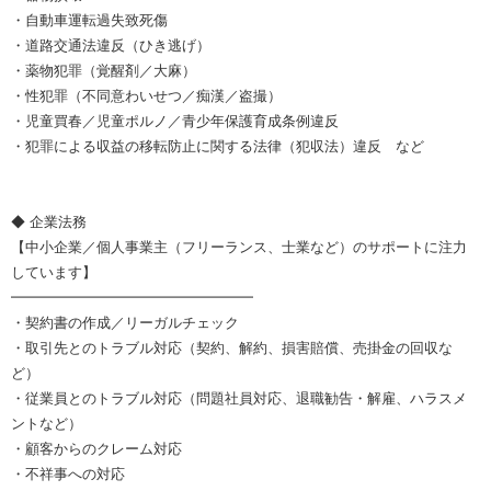
・自動車運転過失致死傷
・道路交通法違反（ひき逃げ）
・薬物犯罪（覚醒剤／大麻）
・性犯罪（不同意わいせつ／痴漢／盗撮）
・児童買春／児童ポルノ／青少年保護育成条例違反
・犯罪による収益の移転防止に関する法律（犯収法）違反 など
◆ 企業法務
【中小企業／個人事業主（フリーランス、士業など）のサポートに注力
しています】
━━━━━━━━━━━━━━━━━
・契約書の作成／リーガルチェック
・取引先とのトラブル対応（契約、解約、損害賠償、売掛金の回収な
ど）
・従業員とのトラブル対応（問題社員対応、退職勧告・解雇、ハラスメ
ントなど）
・顧客からのクレーム対応
・不祥事への対応