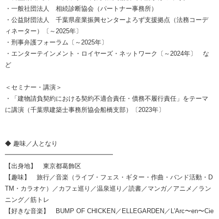
・一般社団法人 相続診断協会（パートナー事務所）
・公益財団法人 千葉県産業振興センターよろず支援拠点（法務コーデ
ィネーター）〔～2025年〕
・刑事弁護フォーラム〔～2025年〕
・エンターテインメント・ロイヤーズ・ネットワーク〔～2024年〕 な
ど
＜セミナー・講演＞
・「建物請負契約における契約不適合責任・債務不履行責任」をテーマ
に講演（千葉県建築士事務所協会船橋支部）〔2023年〕
◆ 趣味／人となり
━━━━━━━━━━━━━━━━━
【出身地】 東京都葛飾区
【趣味】 旅行／音楽（ライブ・フェス・ギター・作曲・バンド活動・D
TM・カラオケ）／カフェ巡り／温泉巡り／読書／マンガ／アニメ／ラン
ニング／筋トレ
【好きな音楽】 BUMP OF CHICKEN／ELLEGARDEN／L'Arc〜en〜Cie