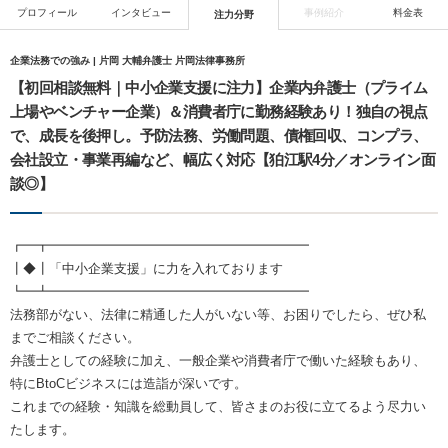
プロフィール
インタビュー
事例紹介
料金表
注力分野
企業法務での強み | 片岡 大輔弁護士 片岡法律事務所
【初回相談無料｜中小企業支援に注力】企業内弁護士（プライム
上場やベンチャー企業）＆消費者庁に勤務経験あり！独自の視点
で、成長を後押し。予防法務、労働問題、債権回収、コンプラ、
会社設立・事業再編など、幅広く対応【狛江駅4分／オンライン面
談◎】
┏━┳━━━━━━━━━━━━━━━━━━━━
┃◆┃「中小企業支援」に力を入れております
┗━┻━━━━━━━━━━━━━━━━━━━━
法務部がない、法律に精通した人がいない等、お困りでしたら、ぜひ私
までご相談ください。
弁護士としての経験に加え、一般企業や消費者庁で働いた経験もあり、
特にBtoCビジネスには造詣が深いです。
これまでの経験・知識を総動員して、皆さまのお役に立てるよう尽力い
たします。