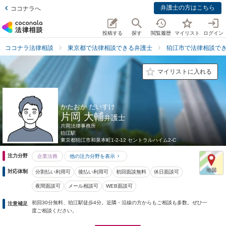
弁護士の方はこちら
ココナラへ
投稿する
探す
閲覧履歴
マイリスト
ログイン
ココナラ法律相談
東京都で法律相談できる弁護士
狛江市で法律相談で
マイリストに入れる
かたおか だいすけ
片岡 大輔
弁護士
片岡法律事務所
狛江駅
東京都
狛江市和泉本町1-2-12 セントラルハイム2-C
注力分野
企業法務
他の注力分野を表示
対応体制
分割払い利用可
後払い利用可
初回面談無料
休日面談可
夜間面談可
メール相談可
WEB面談可
初回30分無料、狛江駅徒歩4分。近隣・沿線の方からもご相談も多数。ぜひ一
注意補足
度ご相談ください。