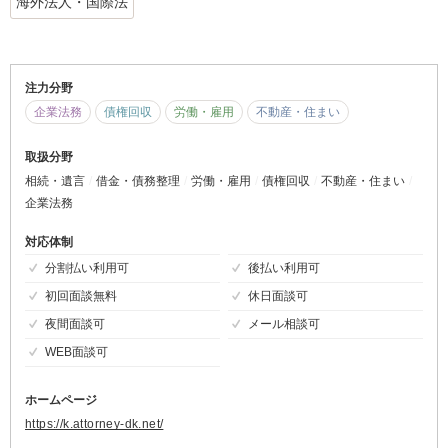
海外法人・国際法
注力分野
企業法務
債権回収
労働・雇用
不動産・住まい
取扱分野
相続・遺言
借金・債務整理
労働・雇用
債権回収
不動産・住まい
企業法務
対応体制
分割払い利用可
後払い利用可
初回面談無料
休日面談可
夜間面談可
メール相談可
WEB面談可
ホームページ
https://k.attorney-dk.net/