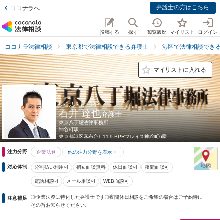
弁護士の方はこちら
ココナラへ
投稿する
探す
閲覧履歴
マイリスト
ログイン
ココナラ法律相談
東京都で法律相談できる弁護士
港区で法律相談でき
マイリストに入れる
いしい たつや
石井 達也
弁護士
東京八丁堀法律事務所
神谷町駅
東京都
港区麻布台1-11-9 BPRプレイス神谷町6階
注力分野
企業法務
他の注力分野を表示
対応体制
分割払い利用可
初回面談無料
休日面談可
夜間面談可
電話相談可
メール相談可
WEB面談可
◎企業法務に特化した弁護士です◎夜間休日相談をご希望の場合はご予約時に
注意補足
その旨お知らせください。