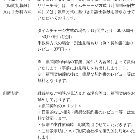
（時間制報酬）
リサーチ等）は、タイムチャージ方式（時間制報酬方
又は手数料方式
式）又は手数料方式に基づき弁護士報酬を請求させて
いただいております。
タイムチャージ方式の場合：1時間当たり 30,000円
～50,000円（税別）
手数料方式の場合：別途見積もり（例：契約書1通の
レビュー3万円～）
※ 顧問契約締結の有無、案件の内容等によって変動
いたします（事前にお見積りをお出しします。）。
※ 顧問契約締結後は、簡易な契約書のレビュー等は
無料となります。
顧問契約
継続的なご相談が見込まれる場合等は、顧問契約をお
勧めしております。
＜顧問契約のメリット＞
・日常的なご相談（簡易な契約書のレビュー等）は無
料で対応します。
・個別の案件依頼時、顧問割引させていただきます。
・ご相談事項について顧問会社様を優先的に対応いた
します。