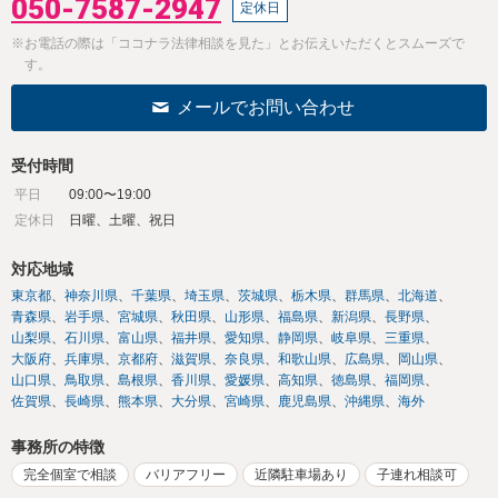
050-7587-2947
定休日
※お電話の際は「ココナラ法律相談を見た」とお伝えいただくとスムーズで
す。
メールでお問い合わせ
受付時間
平日
09:00〜19:00
定休日
日曜、土曜、祝日
対応地域
東京都
神奈川県
千葉県
埼玉県
茨城県
栃木県
群馬県
北海道
青森県
岩手県
宮城県
秋田県
山形県
福島県
新潟県
長野県
山梨県
石川県
富山県
福井県
愛知県
静岡県
岐阜県
三重県
大阪府
兵庫県
京都府
滋賀県
奈良県
和歌山県
広島県
岡山県
山口県
鳥取県
島根県
香川県
愛媛県
高知県
徳島県
福岡県
佐賀県
長崎県
熊本県
大分県
宮崎県
鹿児島県
沖縄県
海外
事務所の特徴
完全個室で相談
バリアフリー
近隣駐車場あり
子連れ相談可