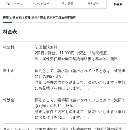
プロフィール
インタビュー
注力分野
事例紹介
料金表
費用(企業法務) | 石井 達也弁護士 東京八丁堀法律事務所
料金表
相談料
初回相談無料
2回目以降は、11,000円（税込、1時間程度）
※ 案件受任時や顧問契約締結後は基本的に無料
着手金
原則として、請求額（請求されているときは、被請求
額）の約5～8％。
詳細は事件の内容を踏まえて、決定いたします（事前
にお見積りをお出しします。）。
報酬金
原則として、獲得額（請求されているときは、減額で
きた額）の約12～16％。
詳細は事件の内容を踏まえて、決定いたします（事前
にお見積りをお出しします。）。
タイムチャージ
紛争案件でない場合（契約書作成、法律問題の検討、