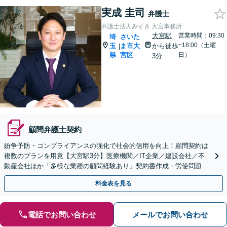
実成 圭司
弁護士
弁護士法人みずき 大宮事務所
大宮駅
営業時間：09:30
埼
さいた
~18:00（土曜
玉
ま市大
から徒歩
|
県
宮区
日）
3分
顧問弁護士契約
紛争予防・コンプライアンスの強化で社会的信用を向上！顧問契約は
複数のプランを用意【大宮駅3分】医療機関／IT企業／建設会社／不
動産会社ほか「多様な業種の顧問経験あり」契約書作成・労使問題・
クレーム対応など幅広く【休日・夜間面談可】
料金表を見る
電話でお問い合わせ
メールでお問い合わせ