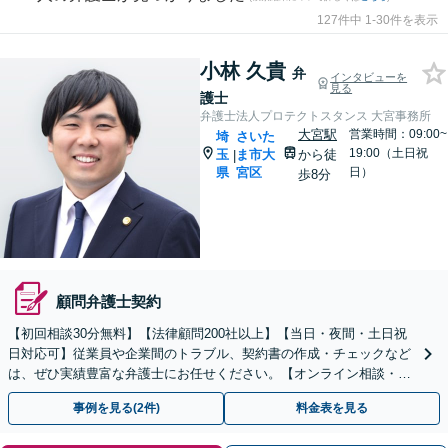
127件中 1-30件を表示
小林 久貴
弁
インタビューを
見る
護士
弁護士法人プロテクトスタンス 大宮事務所
大宮駅
営業時間：09:00~
埼
さいた
19:00（土日祝
玉
ま市大
から徒
|
県
宮区
日）
歩8分
顧問弁護士契約
【初回相談30分無料】【法律顧問200社以上】【当日・夜間・土日祝
日対応可】従業員や企業間のトラブル、契約書の作成・チェックなど
は、ぜひ実績豊富な弁護士にお任せください。【オンライン相談・電
子契約に対応】
事例を見る(2件)
料金表を見る