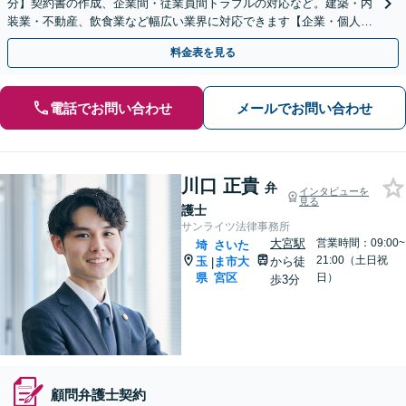
分】契約書の作成、企業間・従業員間トラブルの対応など。建築・内
装業・不動産、飲食業など幅広い業界に対応できます【企業・個人事
業主の方初回面談無料】
料金表を見る
電話でお問い合わせ
メールでお問い合わせ
川口 正貴
弁
インタビューを
見る
護士
サンライツ法律事務所
大宮駅
営業時間：09:00~
埼
さいた
21:00（土日祝
玉
ま市大
から徒
|
県
宮区
日）
歩3分
顧問弁護士契約