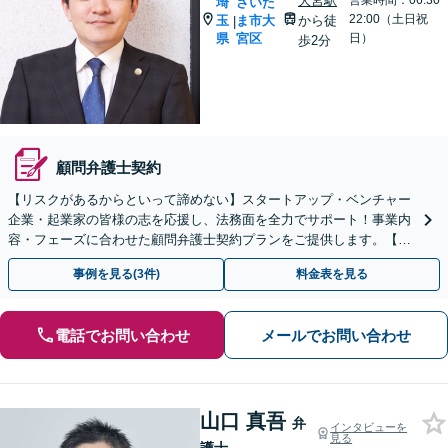
大宮駅
営業時間：06:30~
埼
さいた
22:00（土日祝
玉
ま市大
から徒
|
県
宮区
日）
歩2分
顧問弁護士契約
【リスクがあるからといって諦めない】スタートアップ・ベンチャー
企業・起業家の皆様の志を応援し、法務面を全力でサポート！事業内
容・フェーズに合わせた顧問弁護士契約プランをご提供します。【顧
問契約／企業法務】
事例を見る(3件)
料金表を見る
電話でお問い合わせ
メールでお問い合わせ
山口 真吾
弁
インタビューを
見る