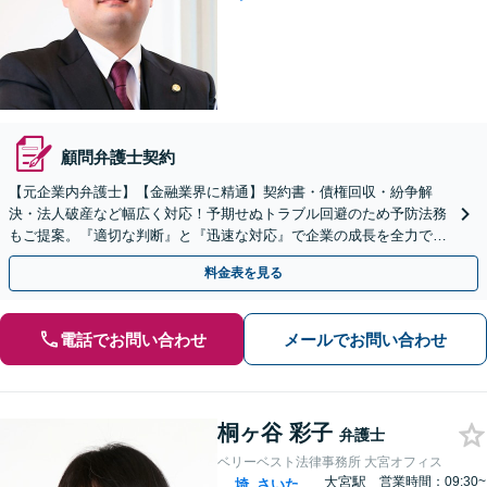
顧問弁護士契約
【元企業内弁護士】【金融業界に精通】契約書・債権回収・紛争解
決・法人破産など幅広く対応！予期せぬトラブル回避のため予防法務
もご提案。『適切な判断』と『迅速な対応』で企業の成長を全力でサ
ポート【他士業連携】【ワンストップサービスの提供】
料金表を見る
電話でお問い合わせ
メールでお問い合わせ
桐ヶ谷 彩子
弁護士
ベリーベスト法律事務所 大宮オフィス
大宮駅
営業時間：09:30~
埼
さいた