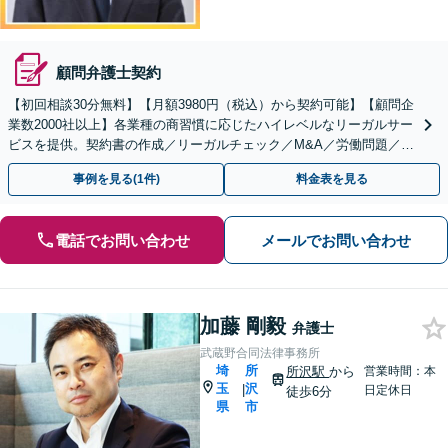
顧問弁護士契約
【初回相談30分無料】【月額3980円（税込）から契約可能】【顧問企
業数2000社以上】各業種の商習慣に応じたハイレベルなリーガルサー
ビスを提供。契約書の作成／リーガルチェック／M&A／労働問題／知
的財産等、お任せください【他士業連携可能】
事例を見る(1件)
料金表を見る
電話でお問い合わせ
メールでお問い合わせ
加藤 剛毅
弁護士
武蔵野合同法律事務所
埼
所
所沢駅
から
営業時間：本
玉
沢
|
日定休日
徒歩6分
県
市