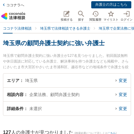
弁護士の方はこちら
ココナラへ
投稿する
探す
閲覧履歴
マイリスト
ログイン
ココナラ法律相談
埼玉県で法律相談できる弁護士
埼玉県で企業法務に
埼玉県の顧問弁護士契約に強い弁護士
埼玉県で顧問弁護士契約に強い弁護士が127名見つかりました。初回面談無料
や休日面談に対応している弁護士、解決事例を持つ弁護士なども掲載中。さら
にさいたま市大宮区やさいたま市浦和区、越谷市などの地域条件で弁護士を絞
り込めます。企業法務に関係する顧問弁護士契約や契約書作成・リーガルチェ
ック、雇用契約書・就業規則作成等の細かな分野での絞り込み検索もでき便利
エリア
埼玉県
変更
です。特に弁護士法人プロテクトスタンス 大宮事務所の小林 久貴弁護士や段貞
行法律事務所の鶴羽 良弘弁護士、上尾あおぞら法律事務所の川村 正衡弁護士の
相談内容
企業法務、顧問弁護士契約
変更
プロフィール情報や弁護士費用、強みなどが注目されています。『埼玉県で土
日や夜間に発生した顧問弁護士契約のトラブルを今すぐに弁護士に相談した
い』『顧問弁護士契約のトラブル解決の実績豊富な近くの弁護士を検索した
詳細条件
未選択
変更
い』『初回相談無料で顧問弁護士契約を法律相談できる埼玉県内の弁護士に相
談予約したい』などでお困りの相談者さんにおすすめです。
127
人の弁護士が見つかりました
(検索結果について詳しくは
こちら
)