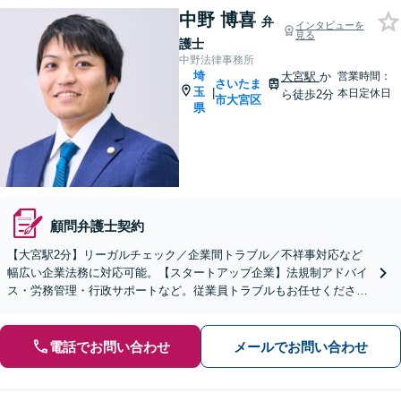
中野 博喜
弁
インタビューを
見る
護士
中野法律事務所
埼
大宮駅
か
営業時間：
さいたま
玉
|
本日定休日
ら徒歩2分
市大宮区
県
顧問弁護士契約
【大宮駅2分】リーガルチェック／企業間トラブル／不祥事対応など
幅広い企業法務に対応可能。【スタートアップ企業】法規制アドバイ
ス・労務管理・行政サポートなど。従業員トラブルもお任せくださ
い。【夜間・休日の相談可能】【オンライン相談可能】
電話でお問い合わせ
メールでお問い合わせ