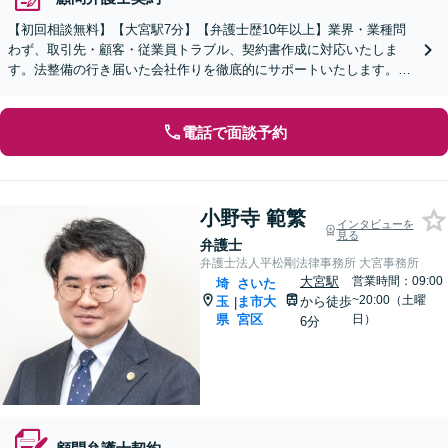
【初回相談無料】【大宮駅7分】【弁護士歴10年以上】業界・業種問
わず、取引先・顧客・従業員トラブル、契約書作成に対応いたしま
す。法整備の行き届いた会社作りを徹底的にサポートいたします。個
人事業主・フリーランスからのご相談も可【WEB面談可】
電話で面談予約
小野寺 範繁
インタビューを
見る
弁護士
弁護士法人平松剛法律事務所 大宮事務所
大宮駅
営業時間：09:00
埼
さいた
~20:00（土曜
玉
ま市大
から徒歩
|
県
宮区
日）
6分