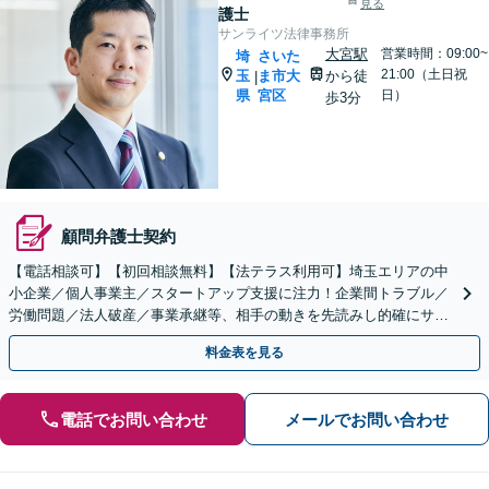
見る
護士
サンライツ法律事務所
大宮駅
営業時間：09:00~
埼
さいた
21:00（土日祝
玉
ま市大
から徒
|
県
宮区
日）
歩3分
顧問弁護士契約
【電話相談可】【初回相談無料】【法テラス利用可】埼玉エリアの中
小企業／個人事業主／スタートアップ支援に注力！企業間トラブル／
労働問題／法人破産／事業承継等、相手の動きを先読みし的確にサポ
ート。顧問契約料は柔軟に調整【完全個室】【大宮駅3分】
料金表を見る
電話でお問い合わせ
メールでお問い合わせ