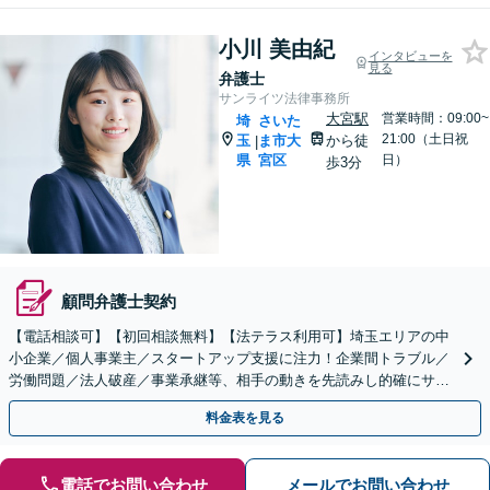
小川 美由紀
インタビューを
見る
弁護士
サンライツ法律事務所
大宮駅
営業時間：09:00~
埼
さいた
21:00（土日祝
玉
ま市大
から徒
|
県
宮区
日）
歩3分
顧問弁護士契約
【電話相談可】【初回相談無料】【法テラス利用可】埼玉エリアの中
小企業／個人事業主／スタートアップ支援に注力！企業間トラブル／
労働問題／法人破産／事業承継等、相手の動きを先読みし的確にサポ
ート。顧問契約料は柔軟に調整【完全個室】【大宮駅3分】
料金表を見る
電話でお問い合わせ
メールでお問い合わせ