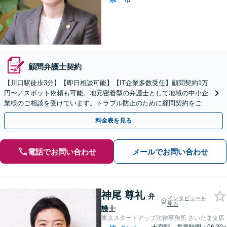
顧問弁護士契約
【川口駅徒歩3分】【即日相談可能】【IT企業多数受任】顧問契約1万
円〜／スポット依頼も可能。地元密着型の弁護士として地域の中小企
業様のご相談を受けています。トラブル防止のために顧問契約をご検
討ください。マンション管理組合顧問経験あり。
料金表を見る
電話でお問い合わせ
メールでお問い合わせ
神尾 尊礼
弁
インタビューを
見る
護士
東京スタートアップ法律事務所 さいたま支店