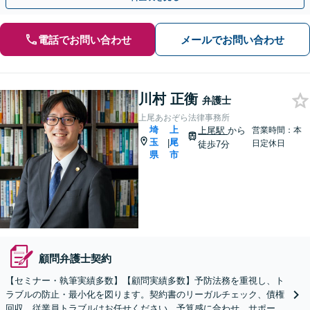
電話でお問い合わせ
メールでお問い合わせ
川村 正衡
弁護士
上尾あおぞら法律事務所
埼
上
上尾駅
から
営業時間：本
玉
尾
|
日定休日
徒歩7分
県
市
顧問弁護士契約
【セミナー・執筆実績多数】【顧問実績多数】予防法務を重視し、ト
ラブルの防止・最小化を図ります。契約書のリーガルチェック、債権
回収、従業員トラブルはお任せください。予算感に合わせ、サポート