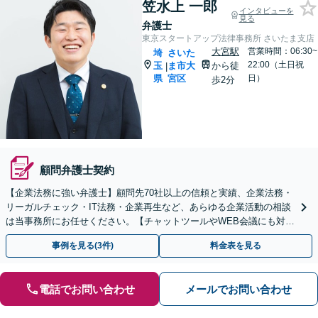
笠水上 一郎
インタビューを
見る
弁護士
東京スタートアップ法律事務所 さいたま支店
大宮駅
営業時間：06:30~
埼
さいた
22:00（土日祝
玉
ま市大
から徒
|
県
宮区
日）
歩2分
顧問弁護士契約
【企業法務に強い弁護士】顧問先70社以上の信頼と実績、企業法務・
リーガルチェック・IT法務・企業再生など、あらゆる企業活動の相談
は当事務所にお任せください。【チャットツールやWEB会議にも対
応】
事例を見る(3件)
料金表を見る
電話でお問い合わせ
メールでお問い合わせ