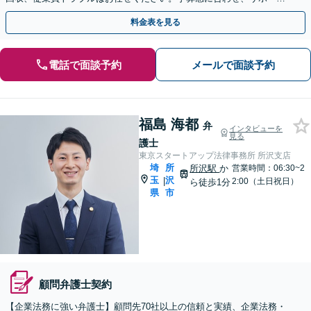
内容も柔軟に調節します【上尾駅7分】【スポット相談可】
料金表を見る
電話で面談予約
メールで面談予約
福島 海都
弁
インタビューを
見る
護士
東京スタートアップ法律事務所 所沢支店
埼
所
所沢駅
か
営業時間：06:30~2
玉
沢
|
2:00（土日祝日）
ら徒歩1分
県
市
顧問弁護士契約
【企業法務に強い弁護士】顧問先70社以上の信頼と実績、企業法務・