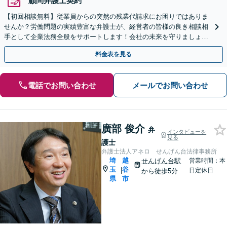
顧問弁護士契約
【初回相談無料】従業員からの突然の残業代請求にお困りではありま
せんか？労働問題の実績豊富な弁護士が、経営者の皆様の良き相談相
手として企業法務全般をサポートします！会社の未来を守りましょう
【電話・WEB相談可】【夜間や休日相談可】
料金表を見る
電話でお問い合わせ
メールでお問い合わせ
廣部 俊介
弁
インタビューを
見る
護士
弁護士法人アネロ せんげん台法律事務所
埼
越
せんげん台駅
営業時間：本
玉
谷
|
日定休日
から徒歩5分
県
市