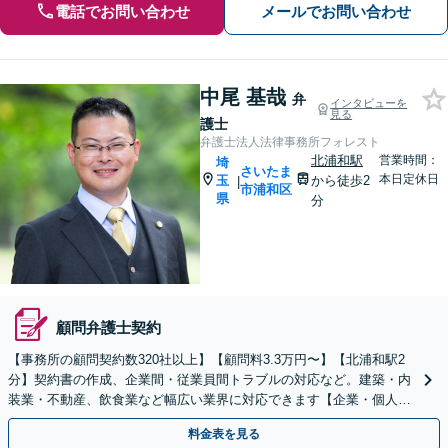
電話でお問い合わせ
メールでお問い合わせ
中尾 基哉
弁
インタビューを
見る
護士
弁護士法人法律事務所フォレスト
北浦和駅
営業時間：
埼
さいたま
本日定休日
玉
から徒歩2
|
市浦和区
県
分
顧問弁護士契約
【事務所の顧問契約数320社以上】【顧問料3.3万円〜】【北浦和駅2
分】契約書の作成、企業間・従業員間トラブルの対応など。建築・内
装業・不動産、飲食業など幅広い業界に対応できます【企業・個人事
業主の方初回面談無料】
料金表を見る