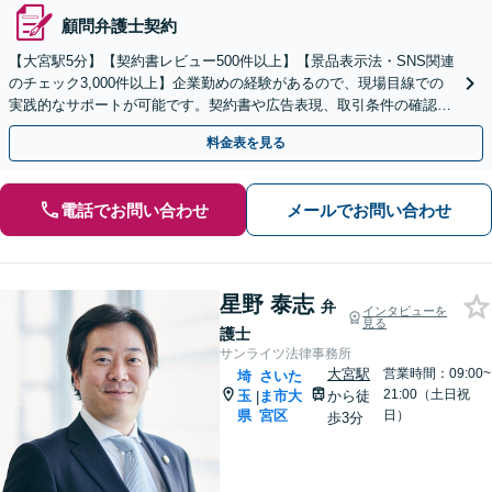
顧問弁護士契約
【大宮駅5分】【契約書レビュー500件以上】【景品表示法・SNS関連
のチェック3,000件以上】企業勤めの経験があるので、現場目線での
実践的なサポートが可能です。契約書や広告表現、取引条件の確認な
ど、事業を守るためにもぜひご相談ください。
料金表を見る
電話でお問い合わせ
メールでお問い合わせ
星野 泰志
弁
インタビューを
見る
護士
サンライツ法律事務所
大宮駅
営業時間：09:00~
埼
さいた
21:00（土日祝
玉
ま市大
から徒
|
県
宮区
日）
歩3分