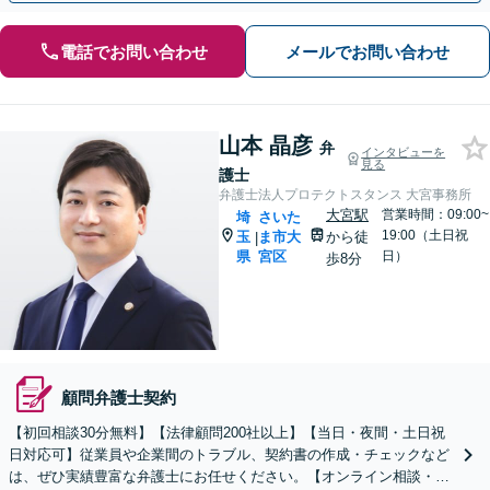
電話でお問い合わせ
メールでお問い合わせ
山本 晶彦
弁
インタビューを
見る
護士
弁護士法人プロテクトスタンス 大宮事務所
大宮駅
営業時間：09:00~
埼
さいた
19:00（土日祝
玉
ま市大
から徒
|
県
宮区
日）
歩8分
顧問弁護士契約
【初回相談30分無料】【法律顧問200社以上】【当日・夜間・土日祝
日対応可】従業員や企業間のトラブル、契約書の作成・チェックなど
は、ぜひ実績豊富な弁護士にお任せください。【オンライン相談・電