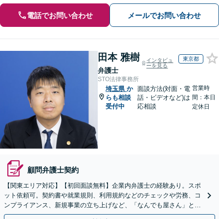
電話でお問い合わせ
メールでお問い合わせ
田本 雅樹
東京都
インタビュ
ーを見る
弁護士
STO法律事務所
営業時
埼玉県
か
面談方法(対面・電
らも相談
話・ビデオなど)は
間：本日
受付中
応相談
定休日
顧問弁護士契約
【関東エリア対応】【初回面談無料】企業内弁護士の経験あり。スポ
ット依頼可。契約書や就業規則、利用規約などのチェックや労務、コ
ンプライアンス、新規事業の立ち上げなど、「なんでも屋さん」とし
てオールマイティに対応します【休日・夜間面談可】