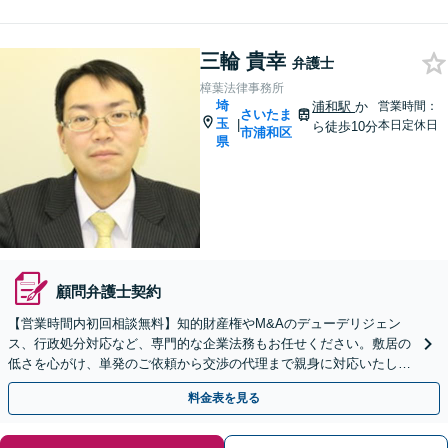
三輪 貴幸
弁護士
樟葉法律事務所
埼
浦和駅
か
営業時間：
さいたま
玉
|
本日定休日
ら徒歩10分
市浦和区
県
顧問弁護士契約
【営業時間内初回相談無料】知的財産権やM&Aのデューデリジェン
ス、行政処分対応など、専門的な企業法務もお任せください。敷居の
低さを心がけ、単発のご依頼から交渉の代理まで親身に対応いたしま
す。問題が複雑化する前に気軽にご相談を。
料金表を見る