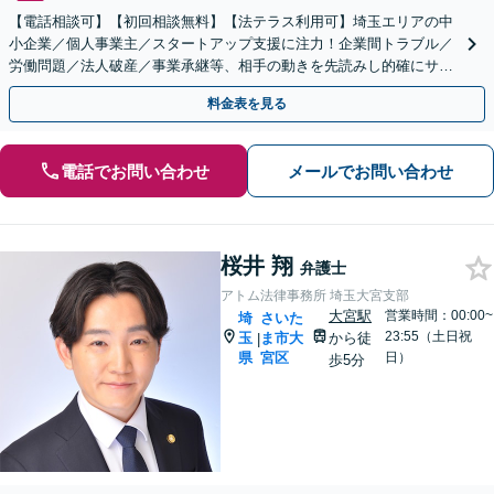
【電話相談可】【初回相談無料】【法テラス利用可】埼玉エリアの中
小企業／個人事業主／スタートアップ支援に注力！企業間トラブル／
労働問題／法人破産／事業承継等、相手の動きを先読みし的確にサポ
ート。顧問契約料は柔軟に調整【完全個室】【大宮駅3分】
料金表を見る
電話でお問い合わせ
メールでお問い合わせ
桜井 翔
弁護士
アトム法律事務所 埼玉大宮支部
大宮駅
営業時間：00:00~
埼
さいた
23:55（土日祝
玉
ま市大
から徒
|
県
宮区
日）
歩5分