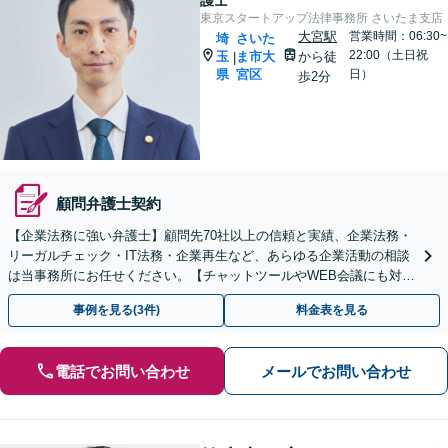
護士
東京スタートアップ法律事務所 さいたま支店
大宮駅
営業時間：06:30~
埼
さいた
22:00（土日祝
玉
ま市大
から徒
|
県
宮区
日）
歩2分
顧問弁護士契約
【企業法務に強い弁護士】顧問先70社以上の信頼と実績、企業法務・
リーガルチェック・IT法務・企業再生など、あらゆる企業活動の相談
は当事務所にお任せください。【チャットツールやWEB会議にも対
応】
事例を見る(3件)
料金表を見る
電話でお問い合わせ
メールでお問い合わせ