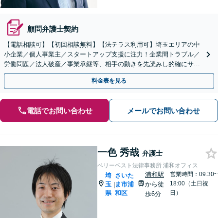
顧問弁護士契約
【電話相談可】【初回相談無料】【法テラス利用可】埼玉エリアの中
小企業／個人事業主／スタートアップ支援に注力！企業間トラブル／
労働問題／法人破産／事業承継等、相手の動きを先読みし的確にサポ
ート。顧問契約料は柔軟に調整【完全個室】【大宮駅3分】
料金表を見る
電話でお問い合わせ
メールでお問い合わせ
一色 秀哉
弁護士
ベリーベスト法律事務所 浦和オフィス
浦和駅
営業時間：09:30~
埼
さいた
18:00（土日祝
玉
ま市浦
から徒
|
県
和区
日）
歩6分