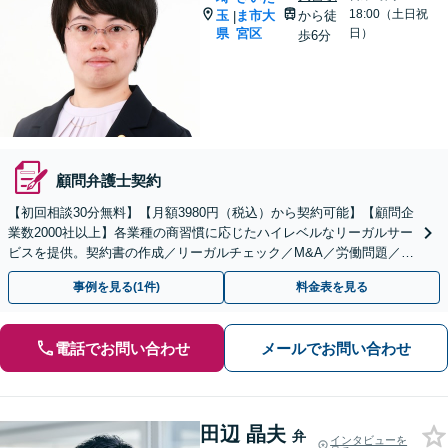
18:00（土日祝
玉
ま市大
から徒
|
県
宮区
日）
歩6分
顧問弁護士契約
【初回相談30分無料】【月額3980円（税込）から契約可能】【顧問企
業数2000社以上】各業種の商習慣に応じたハイレベルなリーガルサー
ビスを提供。契約書の作成／リーガルチェック／M&A／労働問題／知
的財産等、お任せください【他士業連携可能】
事例を見る(1件)
料金表を見る
電話でお問い合わせ
メールでお問い合わせ
田辺 晶夫
弁
インタビューを