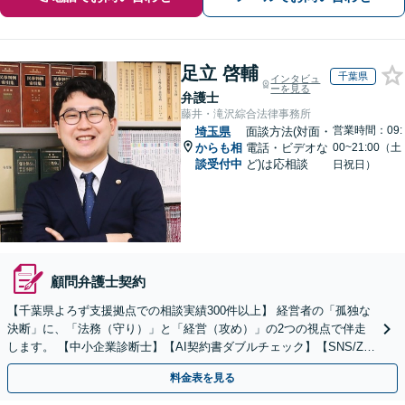
足立 啓輔
千葉県
インタビュ
ーを見る
弁護士
藤井・滝沢綜合法律事務所
営業時間：09:
埼玉県
面談方法(対面・
からも相
電話・ビデオな
00~21:00（土
談受付中
ど)は応相談
日祝日）
顧問弁護士契約
【千葉県よろず支援拠点での相談実績300件以上】 経営者の「孤独な
決断」に、「法務（守り）」と「経営（攻め）」の2つの視点で伴走
します。 【中小企業診断士】【AI契約書ダブルチェック】【SNS/Zoo
mで迅速対応】【休日・夜間可】
料金表を見る