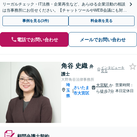
リーガルチェック・IT法務・企業再生など、あらゆる企業活動の相談
は当事務所にお任せください。【チャットツールやWEB会議にも対
応】
事例を見る(3件)
料金表を見る
電話でお問い合わせ
メールでお問い合わせ
角谷 史織
弁
インタビューを
見る
護士
大野角谷法律事務所
埼
大宮駅
か
営業時間：
さいたま
玉
|
本日定休日
ら徒歩7分
市大宮区
県
顧問弁護士契約