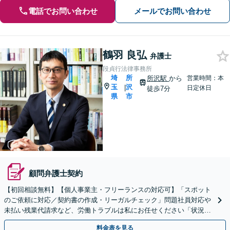
電話でお問い合わせ
メールでお問い合わせ
鶴羽 良弘
弁護士
段貞行法律事務所
埼
所
所沢駅
から
営業時間：本
玉
沢
|
日定休日
徒歩7分
県
市
顧問弁護士契約
【初回相談無料】【個人事業主・フリーランスの対応可】「スポット
のご依頼に対応／契約書の作成・リーガルチェック」問題社員対応や
未払い残業代請求など、労働トラブルは私にお任せください「状況に
応じた実践的な法的支援を実施」【休日・夜間相談可】
料金表を見る