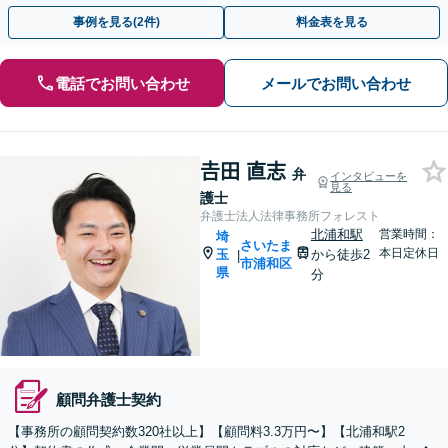
子契約に対応】
事例を見る(2件)
料金表を見る
電話でお問い合わせ
メールでお問い合わせ
𠮷田 直志
弁
インタビューを
見る
護士
弁護士法人法律事務所フォレスト
北浦和駅
営業時間：
埼
さいたま
本日定休日
玉
から徒歩2
|
市浦和区
県
分
顧問弁護士契約
【事務所の顧問契約数320社以上】【顧問料3.3万円〜】【北浦和駅2