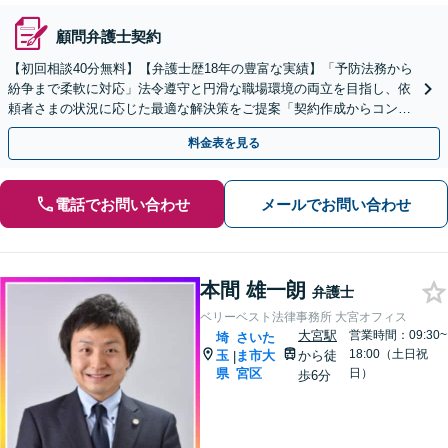
顧問弁護士契約
【初回相談40分無料】【弁護士歴18年の豊富な実績】「予防法務から
紛争まで柔軟に対応」法令遵守と円滑な職場環境の両立を目指し、依
頼者さまの状況に応じた最適な解決策をご提案「契約作成からコンプ
ライアンス体制構築まで、幅広い法的課題に対応」
料金表を見る
電話でお問い合わせ
メールでお問い合わせ
本間 雄一朗
弁護士
ベリーベスト法律事務所 大宮オフィス
大宮駅
営業時間：09:30~
埼
さいた
18:00（土日祝
玉
ま市大
から徒
|
県
宮区
日）
歩6分