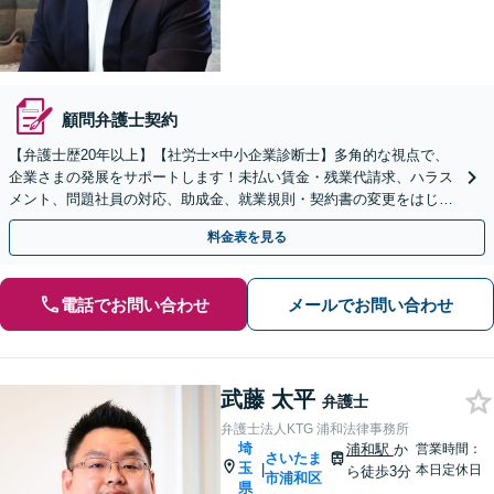
顧問弁護士契約
【弁護士歴20年以上】【社労士×中小企業診断士】多角的な視点で、
企業さまの発展をサポートします！未払い賃金・残業代請求、ハラス
メント、問題社員の対応、助成金、就業規則・契約書の変更をはじ
め、経営問題はお任せください【顧問プラン複数あり】
料金表を見る
電話でお問い合わせ
メールでお問い合わせ
武藤 太平
弁護士
弁護士法人KTG 浦和法律事務所
埼
浦和駅
か
営業時間：
さいたま
玉
|
本日定休日
ら徒歩3分
市浦和区
県