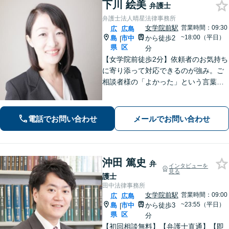
下川 絵美
弁護士
弁護士法人晴星法律事務所
女学院前駅
営業時間：09:30
広
広島
~18:00（平日）
島
市中
から徒歩2
|
県
区
分
【女学院前徒歩2分】依頼者のお気持ち
に寄り添って対応できるのが強み。ご
相談者様の「よかった」という言葉の
ために、あらゆる事件に対応します
【交通事故】保険会社の対応、損害賠
償金を増額、ご相談ください。【会社
電話でお問い合わせ
メールでお問い合わせ
での勤務経験あり】
沖田 篤史
弁
インタビューを
見る
護士
田中法律事務所
女学院前駅
営業時間：09:00
広
広島
~23:55（平日）
島
市中
から徒歩3
|
県
区
分
【初回相談無料】【弁護士直通】【即