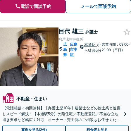
電話で面談予約
メールで面談予約
目代 雄三
弁護士
鳴戸法律事務所
広
広島
本通駅
か
営業時間：09:00~
島
市中
|
21:00（平日）
ら徒歩5分
県
区
不動産・住まい
【電話相談／初回無料】【弁護士歴10年】建築士などの他士業と連携
しスピード解決！【本通駅5分】欠陥住宅／不動産登記／不当な立ち
退き要求など幅広く対応。オーナー・売主側のご相談もお任せくださ
い【ビデオ面談可】【法テラス可】
事例を見る(2件)
料金表を見る