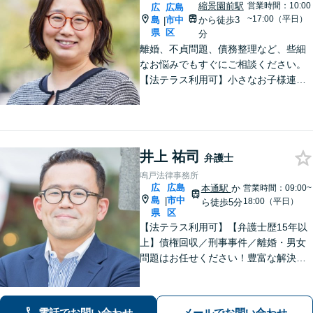
縮景園前駅
営業時間：10:00
広
広島
~17:00（平日）
島
市中
から徒歩3
|
県
区
分
離婚、不貞問題、債務整理など、些細
なお悩みでもすぐにご相談ください。
【法テラス利用可】小さなお子様連れ
でも安心してご利用いただけるよう、
完全個室で対応。【初回相談無料】女
性ならでは気配りと法の知識と経験を
もって速やかにサポート。
井上 祐司
弁護士
鳴戸法律事務所
広
広島
本通駅
か
営業時間：09:00~
島
市中
|
18:00（平日）
ら徒歩5分
県
区
【法テラス利用可】【弁護士歴15年以
上】債権回収／刑事事件／離婚・男女
問題はお任せください！豊富な解決実
績と弁護士経験を活かした、的確でス
ムーズな対応が持ち味です【子連れ相
談】【完全個室相談】【休日・夜間対
電話でお問い合わせ
メールでお問い合わせ