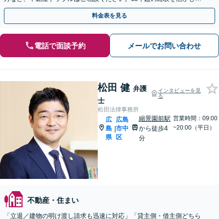
最良の解決を目指します。（合同庁舎内郵便局近く）
料金表を見る
電話で面談予約
メールでお問い合わせ
松田 健
弁護
インタビューを見
る
士
松田法律事務所
縮景園前駅
営業時間：09:00
広
広島
~20:00（平日）
島
市中
から徒歩4
|
県
区
分
不動産・住まい
「立退／建物の明け渡し請求も迅速に対応」「貸主側・借主側どちら