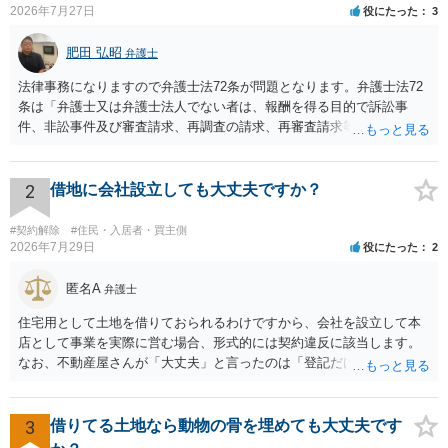
2026年7月27日
役にたった
3
肥田 弘昭
弁護士
法律事務になりますので弁護士法72条が問題となります。弁護士法72
条は「弁護士又は弁護士法人でない者は、報酬を得る目的で訴訟事
件、非訟事件及び審査請求、再調査の請求、再審査請求等行政庁に対
する不服申立事件その他一般の法律事件に関して鑑定、代理、仲裁若
しくは和解その他の法律事務を取り扱い、又はこれらの周旋をするこ
とを業とすることができない。ただし、この法律又は他の法律に別段
2
借地に会社設立しても大丈夫ですか？
の定めがある場合は、この限りでない。」とのことから、報酬を得る
目的がないのであれば適法です。なぜなら、弁護士法72条に違反しな
#契約解除
#住民・入居者・買主側
いのであれば、委任については無償で委任者が受任者に委任できるか
2026年7月29日
役にたった
2
らです。ご参考にしてください。
匿名A
弁護士
住宅用として土地を借りておられるわけですから、会社を設立して本
店として事業を実際に営む場合、形式的には契約違反に該当します。
なお、不動産屋さんが「大丈夫」と言ったのは「登記だけなら実務上
トラブルになることは少ない」という経験則に基づいたものと推測さ
れますが、これは法的な保証ではありません。 ただ、解除まで認めら
れるかどうかについては信頼関係が破壊されたかどうかで判断されま
3
借りてる土地なら動物の骨を埋めても大丈夫です
すので、建物を事務所・店舗用に大きく改築する等までなさらない限