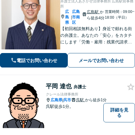
弁護士法人あさかぜ法律事務所 広島駅前事務
所
広
広島
広島駅
か
営業時間：09:00~
島
市南
|
18:00（平日）
ら徒歩4分
県
区
【初回相談無料あり】身近で頼れる街
の弁護士。あなたの「安心」をカタチ
にします「労働・雇用：残業代請求、
不当解雇、労災など、労働者側の対応
実績が豊富」「不動産：不動産を相続
電話でお問い合わせ
メールでお問い合わせ
すべきか、放棄すべきか冷静に判断で
きるようサポートいたします」【広島
駅４分】
平岡 達也
弁護士
クレール法律事務所
広島県
呉市
呉駅
から徒歩1分
|
呉駅徒歩1分。
詳細を見
る