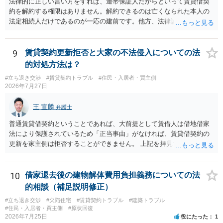
法律的に正しい言い方をすれば、連帯保証人だからといって賃貸借契
しており定期借家への変更に合意していないこと、②貸主側の事情
約を解約する権限はありません。解約できるのは亡くなられた本人の
（誰が所有者で誰が実際に住む予定か等）を具体的に書面で説明して
法定相続人だけであるのが一応の建前です。他方、法律論はさてお
ほしいこと、③自分たちの居住継続の必要性を丁寧に伝えること、を
き、事実上であれ明渡が完了すれば賃貸人としてはそれ以上のことを
基本方針としたうえで、仮に一定時期の退去を検討する場合には、立
する動機づけがなくなります。 今回進められつつある手続はあくまで
退料・引越費用・原状回復費用負担などの条件を明確にした書面を作
も、建物を賃貸人に一日も早く明け渡すための便宜的方法として理解
9
賃貸契約更新拒否と大家の不法侵入についての法
成することが重要です。 契約書では、更新条項・解除条項・期間の定
するのが良いと思います。またその方法で進めた方が、連帯保証人で
的対処方法は？
め・定期借家に関する記載の有無、これまでの更新時の合意内容
あるお知り合いさんにとっても、自身の経済的負担を最小限に食い止
（「今回で最後」などの文言）が、借主不利な特約として無効になり
#立ち退き交渉
#賃貸契約トラブル
#住民・入居者・買主側
められるため望ましいやり方だといえます。
2026年7月27日
得るかどうかも含めて検討ポイントになりますので、署名押印前に内
容を十分に確認し、不明点は弁護士に相談することをおすすめしま
王 宣麟
す。
弁護士
普通賃貸借契約ということであれば、大前提として賃借人は借地借家
法により保護されているため「正当事由」がなければ、賃貸借契約の
更新を家主側は拒否することができません。 上記を拝見する限り、通
常どおり賃料を支払い続けている状況であれば、単に「部屋の内部を
定期確認させてもらないこと」が直ちに正当事由に当たるとは思えま
せんので、更新拒絶を拒否される方向性でよろしいかと存じます。 そ
10
借家退去後の建物解体費用負担義務についての法
の交渉の中で、一定の金銭をもらえれば退去には応じる旨交渉をして
的相談（補足説明修正）
みるのはいかがでしょうか。 過去に賃借人の許可なく無断で賃貸人が
#立ち退き交渉
#欠陥住宅
#賃貸契約トラブル
#建築トラブル
入室する行為自体は不法行為となり、また刑事的にも住居侵入罪が成
#住民・入居者・買主側
#原状回復
立する可能性がありますので、これを理由に一定の金銭賠償を求める
2026年7月25日
役にたった
1