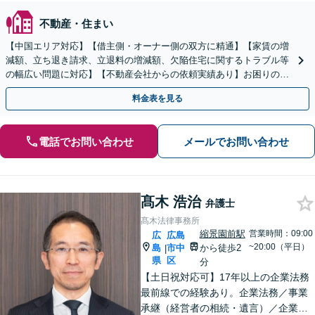
不動産・住まい
【中国エリア対応】【借主側・オーナー側の双方に精通】【家賃の増
減額、立ち退き請求、立退料の増減額、欠陥住宅に関するトラブル等
の幅広い問題に対応】【不動産会社からの依頼実績あり】お困りの際
はご連絡ください。迅速かつ丁寧に対応いたします。
料金表を見る
電話でお問い合わせ
メールでお問い合わせ
髙木 浩治
弁護士
髙木法律事務所
縮景園前駅
営業時間：09:00
広
広島
~20:00（平日）
島
市中
から徒歩2
|
県
区
分
【土日祝対応可】17年以上の企業法務
最前線での経験あり。企業法務／事業
承継（経営者の相続・遺言）／企業の