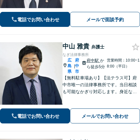
労務問題や債権回収など、企業・経営
者さまのお悩みはご相談ください。経
験を活かした的確な対応で、企業の発
電話でお問い合わせ
メールで面談予約
展と経営をサポート。顧問契約もお任
せください
中山 雅貴
弁護士
なぎ法律事務所
広
府
府中駅
か
営業時間：10:00~1
島
中
|
8:00（平日）
ら徒歩5分
県
市
【無料駐車場あり】【法テラス可】府
中市唯一の法律事務所です。当日相談
も可能なかぎり対応します。身近な相
談相手として親身にご相談に乗りま
す。相続・離婚・借金など、お困りご
とがありましたら、まずはお気軽にご
電話でお問い合わせ
メールでお問い合わせ
相談ください。【出張相談に対応】
【秘密厳守】