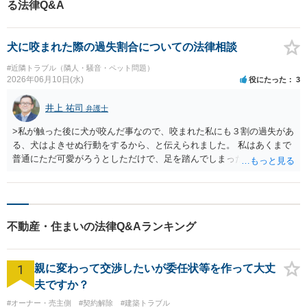
る法律Q&A
犬に咬まれた際の過失割合についての法律相談
#近隣トラブル（隣人・騒音・ペット問題）
2026年06月10日(水)
役にたった
3
井上 祐司
弁護士
>私が触った後に犬が咬んだ事なので、咬まれた私にも３割の過失があ
る、犬はよきせぬ行動をするから、と伝えられました。 私はあくまで
普通にただ可愛がろうとしただけで、足を踏んでしまったとか、から
かったりお手を強制たり挑発するようなことはしてません。頭を撫で
ると怒るというのも知らされていませんでした。 ペットによる咬傷
の場合、具体的事案（どちらからどのように接近したのか）によって
過失相殺率が変わりますが、一般に犬に自分から接近した場合は生じ
不動産・住まいの法律Q&Aランキング
た損害についてある程度の過失相殺はやむを得ません。 本件では、
犬が自分から飛びついてきたので体を撫でたところ噛まれたというこ
とですので、感覚的には過失相殺自体はやむを得ないと思いますが、
1
親に変わって交渉したいが委任状等を作って大丈
２割程度にとどめてもよいように思います。 納得がいかないようで
したらお近くで法律相談を受けられた方が良いでしょう。
夫ですか？
#オーナー・売主側
#契約解除
#建築トラブル