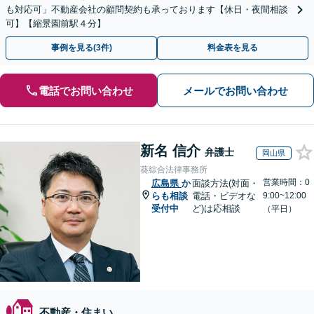
も対応可」不動産会社の顧問契約も承っております【休日・夜間相談
可】【縮景園前駅４分】
事例を見る(3件)
料金表を見る
電話でお問い合わせ
メールでお問い合わせ
新名 信介
弁護士
岡山県
葵綜合法律事務所
営業時間：0
広島県
か
面談方法(対面・
らも相談
電話・ビデオな
9:00~12:00
受付中
ど)は応相談
（平日）
不動産・住まい