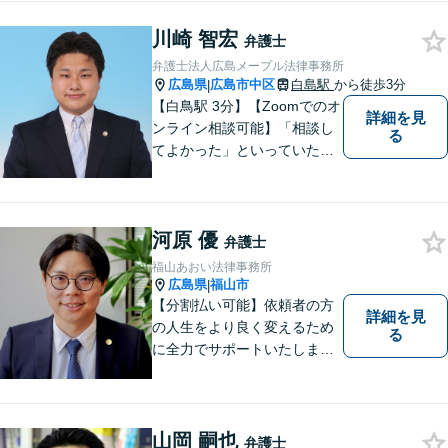
川崎 智宏
弁護士
弁護士法人広島メープル法律事務所
広島県
広島市中区
白島駅
から徒歩3分
|
【白鳥駅 3分】【Zoomでのオ
詳細を見
ンライン相談可能】「相談し
る
てよかった」といっていただ
けるように、依頼者に寄り添
い、ベストな解決を目指しま
す。打ち合わせ室内にキッズ
河原 優
スペースのご用意が可能で
弁護士
す。ご希望の方はご予約の際
福山あおい法律事務所
にお申し付けください。
広島県
福山市
|
【分割払い可能】依頼者の方
詳細を見
の人生をより良く変えるため
る
に全力でサポートいたしま
す！些細なことでも是非一度
ご相談ください。【キッズス
ペースあり】
山岡 嗣也
弁護士