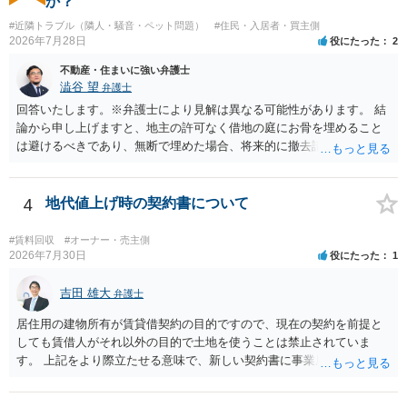
か？
り、リスクはそれほど大きくないかもしれません。 しかしそれでも、
#近隣トラブル（隣人・騒音・ペット問題）
#住民・入居者・買主側
大家さんが契約違反を口実に、将来の更新時に更新料の上乗せを要求
2026年7月28日
役にたった
2
したり、立ち退きを迫る材料に使ったりする可能性は否定できませ
ん。
不動産・住まいに強い弁護士
澁谷 望
弁護士
回答いたします。※弁護士により見解は異なる可能性があります。 結
論から申し上げますと、地主の許可なく借地の庭にお骨を埋めること
は避けるべきであり、無断で埋めた場合、将来的に撤去請求や退去時
の損害賠償（原状回復費用）を求められるリスクがあります。 法律
上、自分のペットの遺骨を埋める行為自体は墓地埋葬法違反や不法投
棄には該当しないため、犯罪になるわけではありません。しかし、建
4
地代値上げ時の契約書について
物の所有者は質問者様であっても、土地の所有権はあくまで地主にあ
ります。そのため、地主に無断でお骨を埋める行為は、他人の所有権
#賃料回収
#オーナー・売主側
を侵害する行為や、借地人としての善管注意義務違反とみなされる可
2026年7月30日
役にたった
1
能性が高いのが私見です。 どうしてもお近くで供養されたい場合は、
事前に地主へ相談して許可を得るか、土地に直接埋めずに大きめの鉢
吉田 雄大
弁護士
植え等で供養する「プランター葬」や、ペット霊園等への納骨を検討
居住用の建物所有が賃貸借契約の目的ですので、現在の契約を前提と
されるのが確実かと思います。
しても賃借人がそれ以外の目的で土地を使うことは禁止されていま
す。 上記をより際立たせる意味で、新しい契約書に事業用として用い
ることを禁止する旨を明記することは理に適ったものです。 契約締結
交渉である以上賃借人が拒んだ場合には入りませんが、提案するのは