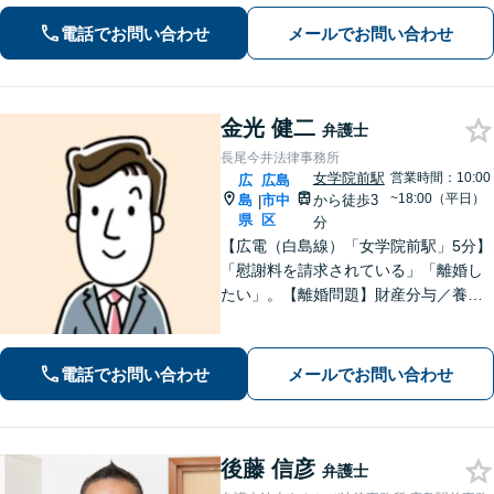
に的確に対応します。【必ず成功す
電話でお問い合わせ
メールでお問い合わせ
る】という【強い信念】をもって強気
で解決にあたります。
金光 健二
弁護士
長尾今井法律事務所
女学院前駅
営業時間：10:00
広
広島
~18:00（平日）
島
市中
から徒歩3
|
県
区
分
【広電（白島線）「女学院前駅」5分】
「慰謝料を請求されている」「離婚し
たい」。【離婚問題】財産分与／養育
費／婚姻費用／不貞慰謝料など。遺産
分割協議、遺言書作成、遺留分侵害額
請求など【相続・遺言】料金は明確に
電話でお問い合わせ
メールでお問い合わせ
細かく設定【初回相談無料】
後藤 信彦
弁護士