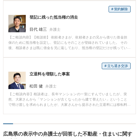
はうまくいかない交渉も、弁護士が代理人として交渉することでうまくいく
ことがあります。
# 契約解除
登記に残った抵当権の消去
目代 雄三
弁護士
【ご相談内容】【相談前】 依頼者さまが、依頼者さまの兄から借りた借金担
保のために抵当権を設定し、登記にもそのことが登録されていました。 その
後、相談者さまは既に借金を兄に返しており、抵当権の登記だけが残ってい
る状態なのですが、兄の死去後、兄の相続人らが登記の消去に応じてくれま
せん。 【相談後】 兄の相続人らが話し合いでの登記の消去に応じないため、
裁判で相談者さまが借金をすでに返済していることを主張。 登記の消去を命
# 立ち退き交渉
じる判決を取得し、無事、相談者さまの土地の登記をきれいにすることがで
立退料を増額した事案
きました。 【先生のコメント】 登記の記載事項が事実と異なる場合は、事実
に沿うように登記を変更することが必要となりますが、登記関係者が変更に
応じないために、話し合いで登記を変更できない場合があります。 このよう
松田 健
弁護士
な場合は、裁判で登記を事実に沿うように変更することが早期の解決になる
【ご相談内容】相談者は、長年マンションの一室にすんでいましたが、突
場合があるため、早めにご検討されるべきかと思います。
然、大家さんから「マンションが古くなったから建て替えたい」ということ
で明け渡しを求められましたが、大家さんから提示された立退料には移転料
や差額家賃などが考慮されていませんでした。 そこで、それらを加味した立
退料を提示して交渉した結果、相談者の納得のいく金額の立退料が支払われ
ることになりました。
広島県の表示中の弁護士が回答した不動産・住まいに関す