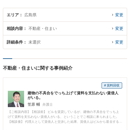
エリア
広島県
変更
相談内容
不動産・住まい
変更
詳細条件
未選択
変更
不動産・住まいに関する事例紹介
# 賃料回収
建物の不具合をでっち上げて賃料を支払わない賃借人
がいる。
笠原 輔
弁護士
【ご相談内容】【相談前】 ビルを賃貸しているが、建物の不具合をでっち上
げて賃料を支払わない賃借人がいる、ということでご相談に来られました。
【相談後】 代理人として賃借人と交渉した結果、賃借人はビルから退去する
ことになり、未払い賃料等も回収できました。 【先生のコメント】 当事者で