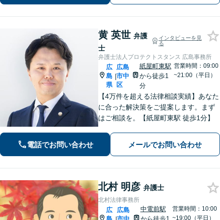
し、徹底的に問題解決へあたります！
黄 英世
弁護
インタビューを見
る
士
弁護士法人プロテクトスタンス 広島事務所
紙屋町東駅
営業時間：09:00
広
広島
~21:00（平日）
島
市中
から徒歩1
|
県
区
分
【4万件を超える法律相談実績】あなた
に合った解決策をご提案します。まず
はご相談を。【紙屋町東駅 徒歩1分】
電話でお問い合わせ
メールでお問い合わせ
北村 明彦
弁護士
北村法律事務所
中電前駅
営業時間：10:00
広
広島
~19:00（平日）
島
市中
から徒歩1
|