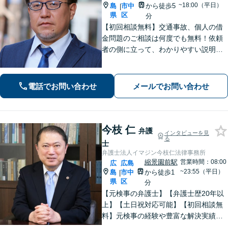
~18:00（平日）
島
市中
から徒歩5
|
県
区
分
【初回相談無料】交通事故、個人の借
金問題のご相談は何度でも無料！依頼
者の側に立って、わかりやすい説明を
心がけます。一番頼れる弁護士を目指
します【元エンジニアの弁護士】お気
軽にご相談ください【WEB面談可】
電話でお問い合わせ
メールでお問い合わせ
【広島電鉄舟入町駅・土橋駅徒歩5分】
今枝 仁
弁護
インタビューを見
る
士
弁護士法人イマジン今枝仁法律事務所
縮景園前駅
営業時間：08:00
広
広島
~23:55（平日）
島
市中
から徒歩1
|
県
区
分
【元検事の弁護士】【弁護士歴20年以
上】【土日祝対応可能】【初回相談無
料】元検事の経験や豊富な解決実績を
活かし、さまざまなトラブルのご相談