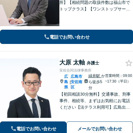
所】【相続問題の取扱件数は福山市で
トップクラス】【ワンストップサービ
ス】税理士、司法書士、社会保険労務
士、土地家屋調査士など各士業との緊
密な連携体制「企業法務、民事家事、
遺言・相続、債務整理など、幅広い分
電話でお問い合わせ
野に対応」
大原 太軸
弁護士
安佐合同法律事務所
緑井駅
か
営業時間：09:00
広
広島市
~17:30（平日）
島
安佐南
ら徒歩5
|
県
区
分
【初回相談30分無料】交通事故、刑事
事件、相続等、まずはお気軽にお電話
ください【法テラス利用可】広島出
身、安佐北区、安佐南区の弁護士とし
て法律のお悩みを親身にサポート。相
談者さまのお悩みを丁寧にヒアリング
電話でお問い合わせ
メールでお問い合わせ