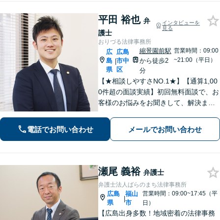
歩１分。
平田 裕也
弁
インタビューを
見る
護士
おりづる法律事務所
縮景園前駅
営業時間：09:00
広
広島
~21:00（平日）
島
市中
から徒歩2
|
県
区
分
【★相談しやすさNO.1★】【通算1,00
0件超の面談実績】初回無料面談で、お
客様のお悩みをお聞きして、解決まで
の道筋を示します。「不貞行為」「離
婚問題」「私選刑事事件」「自己破
電話でお問い合わせ
メールでお問い合わせ
産」「相続」問題を得意としていま
す。
瀬尾 義裕
弁護士
弁護士法人ばらのまち法律事務所
広島
福山
営業時間：09:00~17:45（平
|
県
市
日）
【広島出身多数！地域密着の法律事務