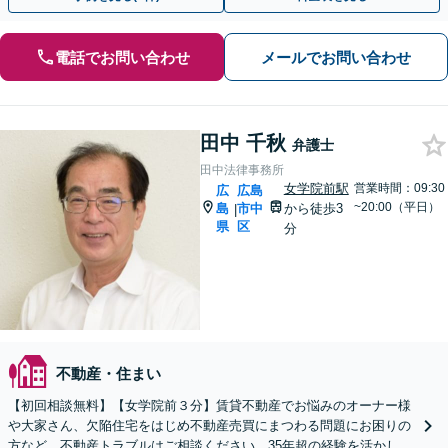
電話でお問い合わせ
メールでお問い合わせ
田中 千秋
弁護士
田中法律事務所
女学院前駅
営業時間：09:30
広
広島
~20:00（平日）
島
市中
から徒歩3
|
県
区
分
不動産・住まい
【初回相談無料】【女学院前３分】賃貸不動産でお悩みのオーナー様
や大家さん、欠陥住宅をはじめ不動産売買にまつわる問題にお困りの
方など、不動産トラブルはご相談ください。35年超の経験を活かして