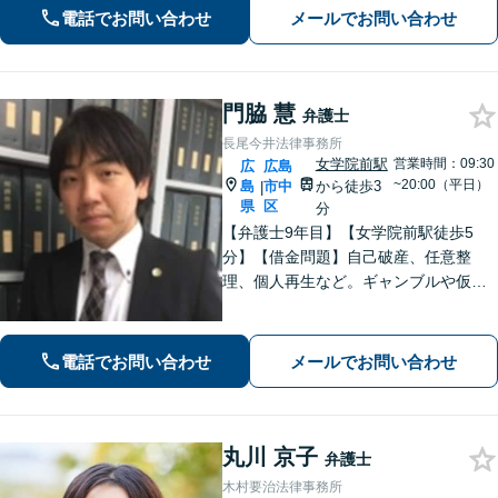
電話でお問い合わせ
メールでお問い合わせ
門脇 慧
弁護士
長尾今井法律事務所
女学院前駅
営業時間：09:30
広
広島
~20:00（平日）
島
市中
から徒歩3
|
県
区
分
【弁護士9年目】【女学院前駅徒歩5
分】【借金問題】自己破産、任意整
理、個人再生など。ギャンブルや仮想
通貨で破産した場合もご相談ください
【交通事故】後遺症の認定、賠償金額
などご相談ください【夜間土日祝相談
電話でお問い合わせ
メールでお問い合わせ
可】【初回相談無料】【Zoom面談可】
丸川 京子
弁護士
木村要治法律事務所