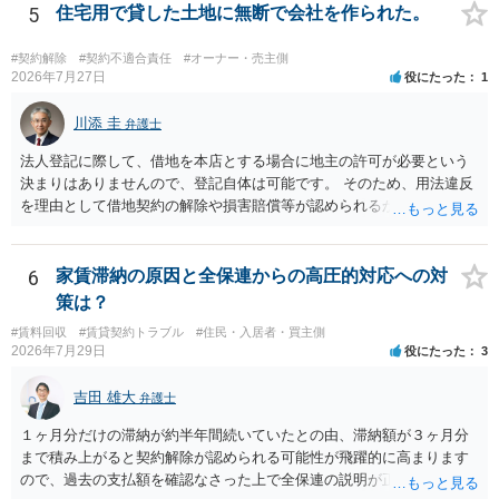
良い方法と思います。
5
住宅用で貸した土地に無断で会社を作られた。
#契約解除
#契約不適合責任
#オーナー・売主側
2026年7月27日
役にたった
1
川添 圭
弁護士
法人登記に際して、借地を本店とする場合に地主の許可が必要という
決まりはありませんので、登記自体は可能です。 そのため、用法違反
を理由として借地契約の解除や損害賠償等が認められるかどうかが問
題になると思われます。具体的には、「住宅用」というのが、借地人
の建物を住居用に限定する（事業に使用しない）特約があると評価で
きるかどうかが重要でしょう（借地契約締結後に賃借人が建物を店舗
6
家賃滞納の原因と全保連からの高圧的対応への対
に改装したという事案で、住居に限定する特約までは存在しなかった
策は？
として契約解除を認めなかった裁判例があります）。契約条項の記載
#賃料回収
#賃貸契約トラブル
#住民・入居者・買主側
や解釈の問題になりますので、弁護士へ直接相談されることをお勧め
2026年7月29日
役にたった
3
します。
吉田 雄大
弁護士
１ヶ月分だけの滞納が約半年間続いていたとの由、滞納額が３ヶ月分
まで積み上がると契約解除が認められる可能性が飛躍的に高まります
ので、過去の支払額を確認なさった上で全保連の説明が正しければ、