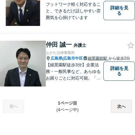
フットワーク軽く対応するこ
詳細を見
と、できるだけ話しやすい雰
る
囲気を心掛けています
仲田 誠一
弁護士
なかた法律事務所
広島県
広島市中区
縮景園前駅
から徒歩2分
|
【縮景園駅徒歩3分】企業法
詳細を見
務・一般民事など、あらゆる
る
お困りごとに対応可能。「実
直」「真摯」「専門性」を大
切する弁護士です。お気軽に
ご相談ください。【日・祝も
1ページ目
対応可】
前へ
次へ
(4ページ中)