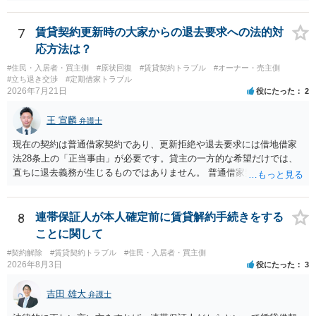
全部又は一部を支払うのが最善の方法です。 約半年間も放置されてい
た理由は気になるところですが、中身のある返答は期待できないと思
います。
7
賃貸契約更新時の大家からの退去要求への法的対
応方法は？
#住民・入居者・買主側
#原状回復
#賃貸契約トラブル
#オーナー・売主側
#立ち退き交渉
#定期借家トラブル
2026年7月21日
役にたった
2
王 宣麟
弁護士
現在の契約は普通借家契約であり、更新拒絶や退去要求には借地借家
法28条上の「正当事由」が必要です。貸主の一方的な希望だけでは、
直ちに退去義務が生じるものではありません。 普通借家契約から定期
借家契約への切り替えは、既存の普通借家契約を合意解約したうえで
新たな定期借家契約を締結する形になりますが、これは任意の合意が
前提であり、借主が同意しなければ成立しません。 12年間の居住実
8
連帯保証人が本人確定前に賃貸解約手続きをする
績、子どもの学校や地域とのつながり、転居費用の準備が困難な事情
ことに関して
などは、借主側の強い居住継続の必要性として正当事由判断において
#契約解除
#賃貸契約トラブル
#住民・入居者・買主側
重視される要素ですので、貸主側にかなり具体的な事情と立退料など
2026年8月3日
役にたった
3
がない限り、更新拒絶が認められるハードルは一般的に高いと考えら
れます。 建物が未登記であること自体は、賃貸借契約の有効性を直ち
吉田 雄大
弁護士
に否定するものではなく、引渡しがされていれば賃貸借の効力は原則
有効とされています。 今後の交渉では、①現在は普通借家契約が継続