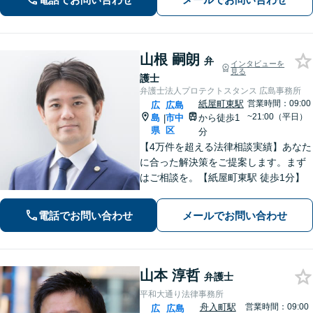
応可】【本通駅5分】
山根 嗣朗
弁
インタビューを
見る
護士
弁護士法人プロテクトスタンス 広島事務所
紙屋町東駅
営業時間：09:00
広
広島
~21:00（平日）
島
市中
から徒歩1
|
県
区
分
【4万件を超える法律相談実績】あなた
に合った解決策をご提案します。まず
はご相談を。【紙屋町東駅 徒歩1分】
電話でお問い合わせ
メールでお問い合わせ
山本 淳哲
弁護士
平和大通り法律事務所
舟入町駅
営業時間：09:00
広
広島