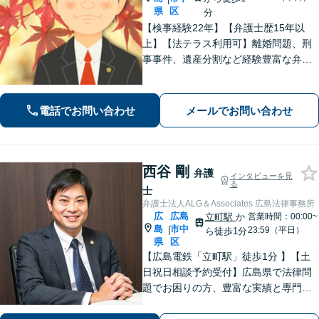
県
区
分
【検事経験22年】【弁護士歴15年以
上】【法テラス利用可】離婚問題、刑
事事件、遺産分割など経験豊富な弁護
士です。弁護士直通電話にご連絡くだ
さい。じっくりとヒアリングをし、相
手方と粘り強く交渉します。【子連れ
電話でお問い合わせ
メールでお問い合わせ
相談可】【中電前電停から徒歩1分】
西谷 剛
弁護
インタビューを見
る
士
弁護士法人ALG＆Associates 広島法律事務所
広
広島
立町駅
か
営業時間：00:00~
島
市中
|
23:59（平日）
ら徒歩1分
県
区
【広島電鉄「立町駅」徒歩1分 】【土
日祝日相談予約受付】広島県で法律問
題でお困りの方、豊富な実績と専門性
を持つ弁護士が解決を目指します。