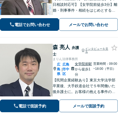
日相談対応可】【女学院前徒歩3分】離
婚・刑事事件・相続をはじめとする身
近な問題について、法律面にとどまら
ない真の問題解決を目指して誠実かつ
電話でお問い合わせ
メールでお問い合わせ
迅速な対応を致します。是非、お気軽
にご相談ください。
森 亮人
弁護
インタビューを見
る
士
まりん法律事務所
女学院前駅
営業時間：09:00
広
広島
~18:00（平日）
島
市中
から徒歩1
|
県
区
分
【民間企業経験あり】東京大学法学部
卒業後、大手鉄道会社で５年間働いた
後弁護士に。お客様の抱える事件の本
質を短時間で理解し、私から話を引き
出すのが得意です。逆に私からは、法
電話で面談予約
メールで面談予約
律用語を多用しない分かり易い説明を
心がけています。女学院前電停から徒