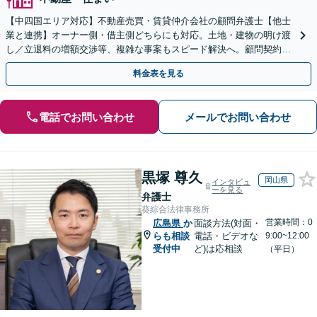
【中四国エリア対応】不動産売買・賃貸仲介会社の顧問弁護士【他士
業と連携】オーナー側・借主側どちらにも対応。土地・建物の明け渡
し／立退料の増額交渉等、複雑な事案もスピード解決へ。顧問契約も
お任せ！【夜間・休日対応】
料金表を見る
電話でお問い合わせ
メールでお問い合わせ
黒塚 尊久
岡山県
インタビュ
ーを見る
弁護士
葵綜合法律事務所
営業時間：0
広島県
か
面談方法(対面・
らも相談
電話・ビデオな
9:00~12:00
受付中
ど)は応相談
（平日）