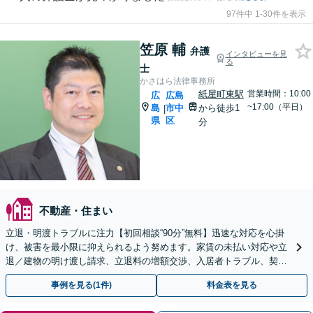
97件中 1-30件を表示
笠原 輔
弁護
インタビューを見
る
士
かさはら法律事務所
紙屋町東駅
営業時間：10:00
広
広島
~17:00（平日）
島
市中
から徒歩1
|
県
区
分
不動産・住まい
立退・明渡トラブルに注力【初回相談“90分”無料】迅速な対応を心掛
け、被害を最小限に抑えられるよう努めます。家賃の未払い対応や立
退／建物の明け渡し請求、立退料の増額交渉、入居者トラブル、契約
書のチェックなど。オーナー向け顧問契約あり。
事例を見る(1件)
料金表を見る