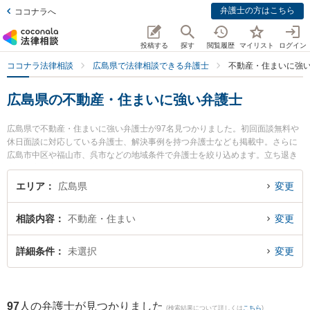
弁護士の方はこちら
ココナラへ
投稿する
探す
閲覧履歴
マイリスト
ログイン
ココナラ法律相談
広島県で法律相談できる弁護士
不動産・住まいに強
広島県の不動産・住まいに強い弁護士
広島県で不動産・住まいに強い弁護士が97名見つかりました。初回面談無料や
休日面談に対応している弁護士、解決事例を持つ弁護士なども掲載中。さらに
広島市中区や福山市、呉市などの地域条件で弁護士を絞り込めます。立ち退き
交渉や家賃交渉、不動産契約解除等の細かな分野での絞り込み検索もでき便利
です。特にかさはら法律事務所の笠原 輔弁護士や鳴戸法律事務所の目代 雄三弁
エリア
広島県
変更
護士、田中法律事務所の田中 千秋弁護士のプロフィール情報や弁護士費用、強
みなどが注目されています。『広島県で土日や夜間に発生した不動産・住まい
相談内容
不動産・住まい
変更
のトラブルを今すぐに弁護士に相談したい』『不動産・住まいのトラブル解決
の実績豊富な近くの弁護士を検索したい』『初回相談無料で不動産・住まいを
法律相談できる広島県内の弁護士に相談予約したい』などでお困りの相談者さ
詳細条件
未選択
変更
んにおすすめです。
97
人の弁護士が見つかりました
(検索結果について詳しくは
こちら
)