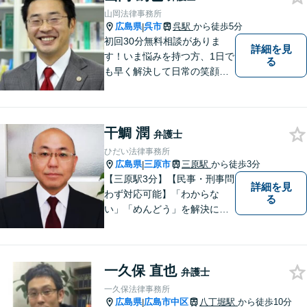
山岡法律事務所
広島県
呉市
呉駅
から徒歩5分
|
初回30分無料相談がありま
詳細を見
す！いま悩みを持つ方、1日で
る
も早く解決して日常の笑顔を
取り戻しましょう！離婚問
題、交通事故、借金債務整
理、相続などに注力しつつ、
干鯛 潤
個人様・法人様の問題に幅広
弁護士
く対応しています。
ひだい法律事務所
広島県
三原市
三原駅
から徒歩3分
|
【三原駅3分】【民事・刑事問
詳細を見
わず対応可能】「わからな
る
い」「めんどう」を解決に導
くために丁寧にわかりやすく
説明します。誰もが思う「平
常なくらし」のための弁護活
一久保 直也
動がモットー。身近な頼れる
弁護士
弁護士として依頼者さまにし
一久保法律事務所
っかりと寄り添います。
広島県
広島市中区
八丁堀駅
から徒歩10分
|