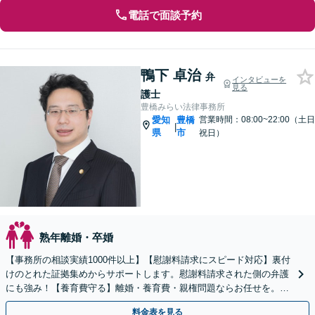
電話で面談予約
鴨下 卓治
弁
インタビューを
見る
護士
豊橋みらい法律事務所
愛知
豊橋
営業時間：08:00~22:00（土日
|
県
市
祝日）
熟年離婚・卒婚
【事務所の相談実績1000件以上】【慰謝料請求にスピード対応】裏付
けのとれた証拠集めからサポートします。慰謝料請求された側の弁護
にも強み！【養育費守る】離婚・養育費・親権問題ならお任せを。継
続的に費用を受け取る条件を整えます【土日祝も対応】
料金表を見る