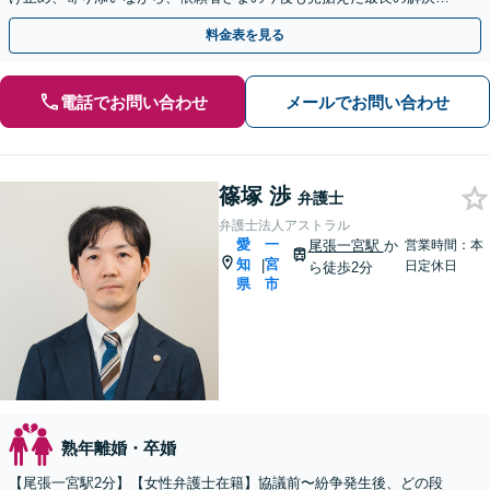
向け真摯に対応します【名古屋城駅5分】【初回相談無料】
料金表を見る
電話でお問い合わせ
メールでお問い合わせ
篠塚 渉
弁護士
弁護士法人アストラル
愛
一
尾張一宮駅
か
営業時間：本
知
宮
|
日定休日
ら徒歩2分
県
市
熟年離婚・卒婚
【尾張一宮駅2分】【女性弁護士在籍】協議前〜紛争発生後、どの段