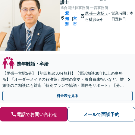
護士
旭合同法律事務所 一宮事務所
愛
一
尾張一宮駅
か
営業時間：本
知
宮
|
日定休日
ら徒歩5分
県
市
熟年離婚・卒婚
【尾張一宮駅5分】【初回相談30分無料】【電話相談30年以上の事務
所】「オーダーメイドの解決策」親権の変更・養育費未払いなど、離
婚後のご相談にも対応「特別プランで協議・調停をサポート」【分割
払い可】【完全個室制】【子連れ相談OK】
料金表を見る
電話でお問い合わせ
メールで面談予約