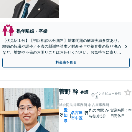
熟年離婚・卒婚
【伏見駅１分】【初回相談60分無料】離婚問題の解決実績多数あり。
離婚の協議や調停／不貞の慰謝料請求／財産分与や養育費の取り決め
など、離婚や不倫のお困りごとはお任せください。お気持ちに寄り添
いご意向に沿う解決を目指します【電話・Web相談可】
料金表を見る
菅野 幹
弁護
インタビューを見
る
士
旭合同法律事務所 名古屋事務所
愛
丸の内駅
か
営業時間：本
名古屋
知
|
日定休日
ら徒歩3分
市中区
県