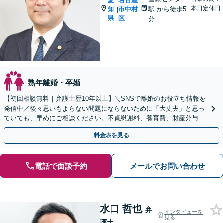
愛
名古屋
本日定休日
知
市中村
駅
から徒歩5
|
県
区
分
熟年離婚・卒婚
【初回相談無料｜弁護士歴10年以上】＼SNSで離婚のお役立ち情報を
発信中／後々思いもよらない問題にならないために「大丈夫」と思っ
ていても、早めにご相談ください。不貞慰謝料、養育費、財産分与、
DV、モラハラなど【出張相談可｜名古屋駅10分】
料金表を見る
電話で面談予約
メールでお問い合わせ
水口 哲也
弁
インタビューを
見る
護士