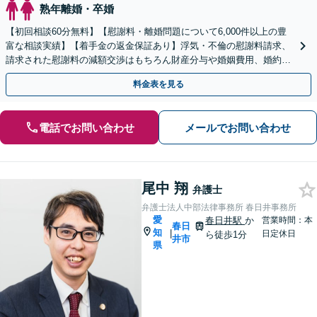
熟年離婚・卒婚
【初回相談60分無料】【慰謝料・離婚問題について6,000件以上の豊
富な相談実績】【着手金の返金保証あり】浮気・不倫の慰謝料請求、
請求された慰謝料の減額交渉はもちろん財産分与や婚姻費用、婚約破
棄など様々な離婚・男女問題の解決実績が豊富です。
料金表を見る
電話でお問い合わせ
メールでお問い合わせ
尾中 翔
弁護士
弁護士法人中部法律事務所 春日井事務所
愛
春日井駅
か
営業時間：本
春日
知
|
日定休日
ら徒歩1分
井市
県