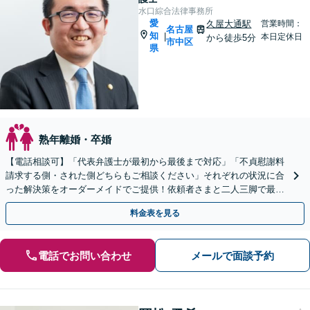
水口綜合法律事務所
愛
久屋大通駅
営業時間：
名古屋
知
|
本日定休日
から徒歩5分
市中区
県
熟年離婚・卒婚
【電話相談可】「代表弁護士が最初から最後まで対応」「不貞慰謝料
請求する側・された側どちらもご相談ください」それぞれの状況に合
った解決策をオーダーメイドでご提供！依頼者さまと二人三脚で最適
なゴールを目指す【休日・夜間相談可】
料金表を見る
電話でお問い合わせ
メールで面談予約