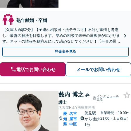
熟年離婚・卒婚
【久屋大通駅2分】【子連れ相談可・法テラス可】不利な事情も考慮
し、最善の解決を目指します。早めの相談で未来の選択肢が広がりま
す。ネットの情報を鵜呑みにして諦めないでください！【不貞の慰謝
料請求】【財産分与】親権などもご相談ください。
料金表を見る
電話でお問い合わせ
メールでお問い合わせ
藪内 博之
弁
インタビューを
見る
護士
名古屋H＆Y法律事務所
伏見駅
営業時間：10:00~
愛
名古
21:00（土日祝日）
知
屋市
から徒歩
|
県
中区
1分