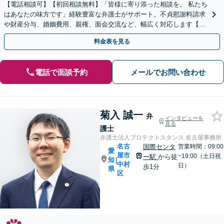
【電話相談可】【初回相談無料】「皆様に寄り添った相談を。 私たち
はあなたの味方です」経験豊富な弁護士がサポート。不貞慰謝料請求
や財産分与、婚姻費用、親権、面会交流など、幅広く対応します【夜
間・休日面談可】【完全個室】【名古屋駅7分】
料金表を見る
電話で面談予約
メールでお問い合わせ
菊入 誠一
弁
インタビューを
見る
護士
弁護士法人プロテクトスタンス 名古屋事務所
名古
国際センタ
営業時間：09:00
愛
屋市
~19:00（土日祝
ー駅
から徒
知
|
中村
日）
歩1分
県
区