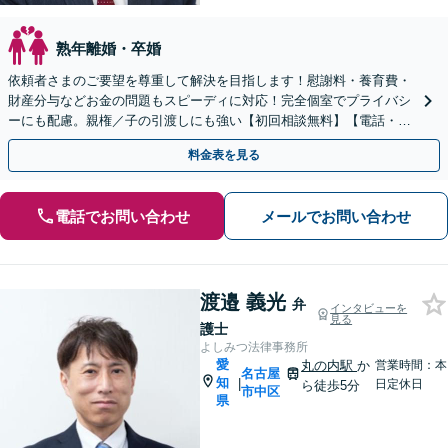
熟年離婚・卒婚
依頼者さまのご要望を尊重して解決を目指します！慰謝料・養育費・
財産分与などお金の問題もスピーディに対応！完全個室でプライバシ
ーにも配慮。親権／子の引渡しにも強い【初回相談無料】【電話・オ
ンライン相談可】
料金表を見る
電話でお問い合わせ
メールでお問い合わせ
渡邉 義光
弁
インタビューを
見る
護士
よしみつ法律事務所
愛
丸の内駅
か
営業時間：本
名古屋
知
|
日定休日
ら徒歩5分
市中区
県