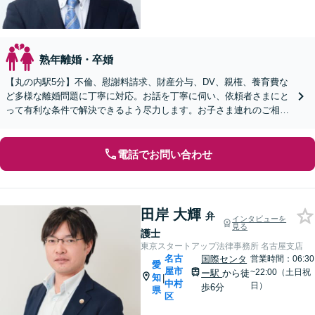
熟年離婚・卒婚
【丸の内駅5分】不倫、慰謝料請求、財産分与、DV、親権、養育費な
ど多様な離婚問題に丁寧に対応。お話を丁寧に伺い、依頼者さまにと
って有利な条件で解決できるよう尽力します。お子さま連れのご相談
も可能です【オンライン面談OK】【休日・夜間相談可】
電話でお問い合わせ
田岸 大輝
弁
インタビューを
見る
護士
東京スタートアップ法律事務所 名古屋支店
名古
国際センタ
営業時間：06:30
愛
屋市
~22:00（土日祝
ー駅
から徒
知
|
中村
日）
歩6分
県
区