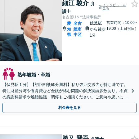
細江 駿介
弁
インタビューを
見る
護士
名古屋H＆Y法律事務所
伏見駅
営業時間：10:00~
愛
名古
19:00（土日祝日）
知
屋市
から徒歩
|
県
中区
1分
熟年離婚・卒婚
【伏見駅１分】【初回相談60分無料】粘り強い交渉力が持ち味です。
特に財産分与や養育費など金銭が絡む問題の解決実績多数あり。不貞
の慰謝料請求や離婚協議・調停もご相談ください。ご意向や思いに寄
り添いながら、最善の解決を目指します【土日祝相談可】
料金表を見る
勝又 賢吾