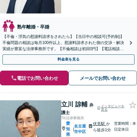
熟年離婚・卒婚
【不倫・浮気の慰謝料請求をされたら】【当日中の相談可(予約制)】
不倫問題の相談は毎月100件以上、慰謝料請求された側の交渉・解決
実績が豊富な法律事務所です。【不倫相談は初回0円】【電話相談で
ご契約まで対応可/来所不要】
料金表を見る
電話でお問い合わせ
メールでお問い合わせ
立川 諒輔
弁
インタビューを
見る
護士
TK法律事務所
愛
伏見駅
か
営業時間：本
名古屋
知
|
日定休日
ら徒歩1分
市中区
県