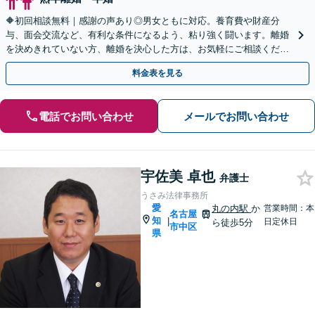
🔶初回相談無料｜感謝の声あり◎男女ともに対応。養育費や財産分
与、面会交流など、有利な条件になるよう、粘り強く闘います。離婚
を決めきれていない方、離婚を決心した方は、お気軽にご相談くださ
い【休日・夜間面談OK】【駐車場あり】
料金表を見る
電話でお問い合わせ
メールでお問い合わせ
宇佐美 卓也
弁護士
うさみ法律事務所
愛
丸の内駅
か
営業時間：本
名古屋
知
|
日定休日
ら徒歩5分
市中区
県