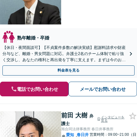
熟年離婚・卒婚
【休日・夜間面談可】【不貞案件多数の解決実績】慰謝料請求や財産
分与など、離婚・男女問題に対応。弁護士2名のチーム体制で粘り強
く交渉し、あなたの権利と再出発を丁寧に支えます。まずは今のお悩
みをお聞かせください。
料金表を見る
電話でお問い合わせ
メールでお問い合わせ
前田 大樹
弁
インタビューを
見る
護士
旭合同法律事務所 春日井事務所
愛知
春日井
営業時間：09:00~21:00（日