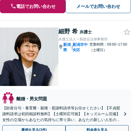
電話でお問い合わせ
メールでお問い合わせ
細野 希
弁護士
弁護士法人一新総合法律事務所
新潟
新潟市中
営業時間：09:00~17:00
|
県
央区
（土曜日）
離婚・男女問題
【財産分与・養育費・親権・慰謝料請求等お任せください】【不貞慰
謝料請求は初回相談料無料】【土曜対応可能】【キッズルーム完備】
女性の立場からあなたの気持ちに寄り添い、あなたの新しい人生のス
タートを全力でサポートいたします！
事例を見る(3件)
料金表を見る