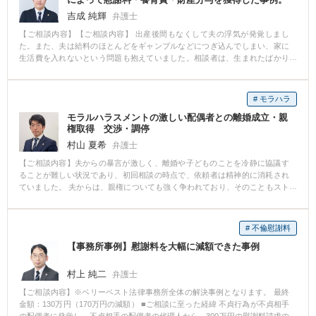
ことが発覚し、結局、不貞相手と連帯して慰謝料500万円を支払うことに合意
しました。
吉成 純輝
弁護士
【ご相談内容】【ご相談内容】 出産後間もなくして夫の浮気が発覚しまし
た。また、夫は給料のほとんどをギャンブルなどにつぎ込んでしまい、家に
生活費を入れないという問題も抱えていました。相談者は、生まれたばかり
の子供を抱えながら、親からの援助を受けなんとか生活しているという状態
でした。相談者としては、離婚したいという意思を有しているものの、慰謝
料や養育費といったものもきちんと払ってもらえるか不安があり、離婚に踏
# モラハラ
み切れない状態でした。また、その時点ではまだ夫と同居していました。
モラルハラスメントの激しい配偶者との離婚成立・親
【解決の過程と結果】 ご依頼後にまず相談者にお願いしたことは、浮気の証
権取得 交渉・調停
拠を確保していただくことでした。具体的には、夫の浮気相手の女性とのメ
ッセージのやりとりをしている画面のスクリーンショット、あわよくば夫が
村山 夏希
弁護士
それを認めている念書を獲得していただくようにお願いしました。これらは
【ご相談内容】夫からの暴言が激しく、離婚や子どものことを冷静に協議す
慰謝料を払ってもらうための強力な武器になるからです。そして、それらの
ることが難しい状況であり、初回相談の時点で、依頼者は精神的に消耗され
証拠を確保した上で別居に踏み出していただくようにお願いし、調停を起こ
ていました。 夫からは、親権についても強く争われており、そのこともスト
した上で婚姻費用を支払ってもらいながら手続を進めていくことをご提案し
レスの一因になっている様子でした。 ご依頼後は、まず依頼者の安全と生活
ました。調停では「不貞」という法定離婚事由とその証拠があるため、有利
の見通しを優先し、今後の住居、生活費（婚姻費用）、子どもの生活環境な
に交渉を進めることができました。結果、慰謝料と相場より高い養育費、財
どについて、段階ごとに丁寧に打ち合わせを重ねました。 相手方とのやり取
産分与を獲得することができました。 【コメント】 相手方から有利な条件を
# 不倫慰謝料
りは弁護士が窓口となり、依頼者の精神的負担が過度に大きくならないよう
引き出すためには、その後の手続も見据えた広い視野が必要です。夫婦二人
【事務所事例】慰謝料を大幅に減額できた事例
配慮しながら手続きを進めました。 その上で、調停を申し立て、これまでの
で話した時は不貞を認めていても、弁護士が入ったことを知ったことによっ
監護状況（通院対応、学校対応、日常の養育）を具体的に整理し、家庭裁判
て相手方が身構えてしまい、不貞を否定するに至るということはよくありま
所には資料とともに説明しました。 調停を経ていく中で、依頼者は精神的な
村上 純二
す。そこで、ご依頼いただいてもすぐには通知を発送せずに、まずは証拠を
弁護士
落ち着きを取り戻し、相手方とのトラブルをどう対処していくべきか、具体
獲得していただくことにしました。そうすることによって、離婚事由の確
【ご相談内容】※ベリーベスト法律事務所全体の解決事例となります。 最終
的なイメージを持ってお話されるようになりました。 その後、依頼者が親権
保、慰謝料獲得の大きな武器を手に入れることができました。交渉を有利に
金額：130万円（170万円の減額） ■ご相談に至った経緯 不貞行為が不貞相手
者となる内容で調停が成立しました。 面会交流についても、子どもと父との
進めていくためには、このように戦略が必要とあなります。とても満足して