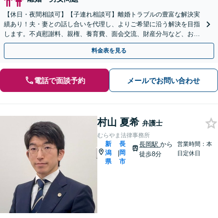
【休日・夜間相談可】【子連れ相談可】離婚トラブルの豊富な解決実
績あり！夫・妻との話し合いを代理し、よりご希望に沿う解決を目指
します。不貞慰謝料、親権、養育費、面会交流、財産分与など、お気
軽にご相談ください【柏崎駅4分】【弁護士歴10年以上】
料金表を見る
電話で面談予約
メールでお問い合わせ
村山 夏希
弁護士
むらやま法律事務所
新
長
長岡駅
から
営業時間：本
潟
岡
|
日定休日
徒歩8分
県
市