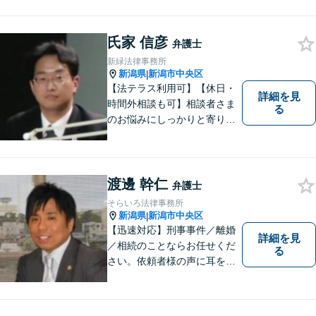
氏家 信彦
弁護士
新緑法律事務所
新潟県
新潟市中央区
|
【法テラス利用可】【休日・
詳細を見
時間外相談も可】相談者さま
る
のお悩みにしっかりと寄り添
い、ともに解決の方法を模索
してまいります。お悩みが法
律問題でない場合も、他士
業・行政窓口など適切な相談
渡邊 幹仁
弁護士
先をご紹介しています。
そらいろ法律事務所
新潟県
新潟市中央区
|
【迅速対応】刑事事件／離婚
詳細を見
／相続のことならお任せくだ
る
さい。依頼者様の声に耳を傾
けることがモットーです。い
つでもあなたの味方となり、
解決へと導きます。お困りご