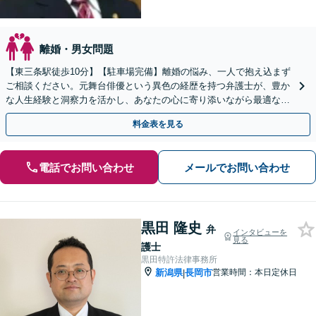
離婚・男女問題
【東三条駅徒歩10分】【駐車場完備】離婚の悩み、一人で抱え込まず
ご相談ください。元舞台俳優という異色の経歴を持つ弁護士が、豊か
な人生経験と洞察力を活かし、あなたの心に寄り添いながら最適な解
決策をご提案。さまざまな事案に幅広く対応します。
料金表を見る
電話でお問い合わせ
メールでお問い合わせ
黒田 隆史
弁
インタビューを
見る
護士
黒田特許法律事務所
新潟県
長岡市
営業時間：本日定休日
|