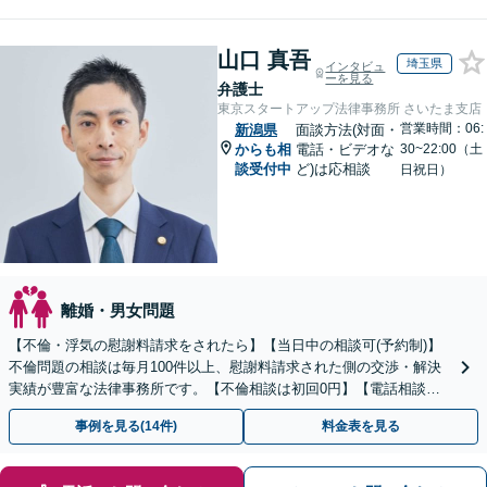
山口 真吾
埼玉県
インタビュ
ーを見る
弁護士
東京スタートアップ法律事務所 さいたま支店
営業時間：06:
新潟県
面談方法(対面・
からも相
電話・ビデオな
30~22:00（土
談受付中
ど)は応相談
日祝日）
離婚・男女問題
【不倫・浮気の慰謝料請求をされたら】【当日中の相談可(予約制)】
不倫問題の相談は毎月100件以上、慰謝料請求された側の交渉・解決
実績が豊富な法律事務所です。【不倫相談は初回0円】【電話相談で
ご契約まで対応可/来所不要】
事例を見る(14件)
料金表を見る