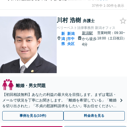
37件中 1-30件を表示
川村 浩樹
弁護士
ベリーベスト法律事務所 新潟オフィス
新潟駅
営業時間：09:30~
新
新潟
18:00（土日祝日）
潟
市中
から徒歩
|
県
央区
4分
離婚・男女問題
【初回相談無料】あなたの利益の最大化を目指します。まずは電話・
メールで状況を丁寧にお聞きします。「離婚を希望している」「離婚
を切り出された」「不貞の慰謝料請求をしたい」等お任せください。
【リーズナブルな料金設定】
事例を見る(10件)
料金表を見る