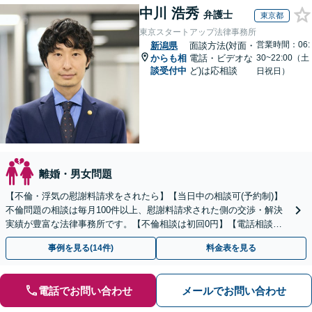
中川 浩秀
弁護士
東京都
東京スタートアップ法律事務所
営業時間：06:
新潟県
面談方法(対面・
からも相
電話・ビデオな
30~22:00（土
談受付中
ど)は応相談
日祝日）
離婚・男女問題
【不倫・浮気の慰謝料請求をされたら】【当日中の相談可(予約制)】
不倫問題の相談は毎月100件以上、慰謝料請求された側の交渉・解決
実績が豊富な法律事務所です。【不倫相談は初回0円】【電話相談で
ご契約まで対応可/来所不要】
事例を見る(14件)
料金表を見る
電話でお問い合わせ
メールでお問い合わせ