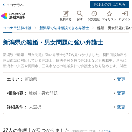
弁護士の方はこちら
ココナラへ
投稿する
探す
閲覧履歴
マイリスト
ログイン
ココナラ法律相談
新潟県で法律相談できる弁護士
離婚・男女問題に強
新潟県の離婚・男女問題に強い弁護士
新潟県で離婚・男女問題に強い弁護士が37名見つかりました。初回面談無料や
休日面談に対応している弁護士、解決事例を持つ弁護士なども掲載中。さらに
新潟市中央区や長岡市、三条市などの地域条件で弁護士を絞り込めます。財産
分与や養育費、親権等の細かな分野での絞り込み検索もでき便利です。特にベ
リーベスト法律事務所 新潟オフィスの川村 浩樹弁護士や弁護士法人一新総合法
エリア
新潟県
変更
律事務所の細野 希弁護士、東京スタートアップ法律事務所 新潟支店の吉成 純
輝弁護士のプロフィール情報や弁護士費用、強みなどが注目されています。
相談内容
離婚・男女問題
変更
『新潟県で土日や夜間に発生した離婚・男女問題のトラブルを今すぐに弁護士
に相談したい』『離婚・男女問題のトラブル解決の実績豊富な近くの弁護士を
検索したい』『初回相談無料で離婚・男女問題を法律相談できる新潟県内の弁
詳細条件
未選択
変更
護士に相談予約したい』などでお困りの相談者さんにおすすめです。
37
人の弁護士が見つかりました
(検索結果について詳しくは
こちら
)