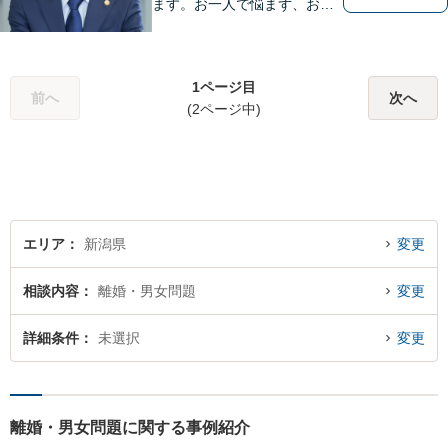
ます。お一人で悩まず、お気
軽にご相談ください。【土曜
相談可】【相続・債務整理・
不貞慰謝料は相談料初回無
1ページ目
料】【交通事故被害者の方は
前へ
次へ
(2ページ中)
相談料無料（弁護士費用特約
利用の場合は除く）】
エリア
新潟県
変更
相談内容
離婚・男女問題
変更
詳細条件
未選択
変更
離婚・男女問題に関する事例紹介