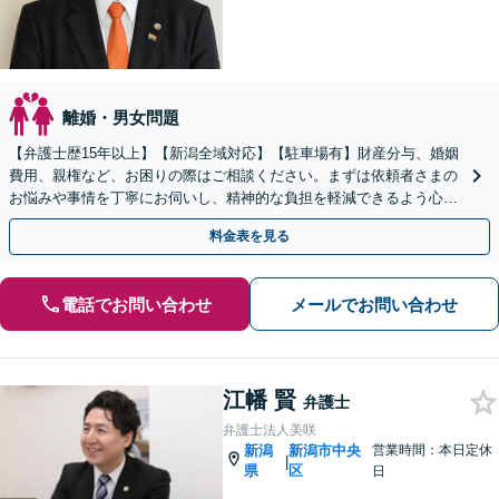
離婚・男女問題
【弁護士歴15年以上】【新潟全域対応】【駐車場有】財産分与、婚姻
費用、親権など、お困りの際はご相談ください。まずは依頼者さまの
お悩みや事情を丁寧にお伺いし、精神的な負担を軽減できるよう心が
けています。有利な結果を得られるよう尽力いたします。
料金表を見る
電話でお問い合わせ
メールでお問い合わせ
江幡 賢
弁護士
弁護士法人美咲
新潟
新潟市中央
営業時間：本日定休
|
県
区
日