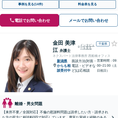
相談可(予約制)】【全国対応】
事例を見る(14件)
料金表を見る
電話でお問い合わせ
メールでお問い合わせ
金田 美津
千葉県
インタビュ
ーを見る
江
弁護士
ネクスパート法律事務所 西船橋オフィス
営業時間：09:
新潟県
面談方法(対面・
からも相
電話・ビデオな
00~21:00（土
談受付中
ど)は応相談
日祝日）
離婚・男女問題
【来所不要／全国対応】不倫の慰謝料問題は請求したい方・請求され
た方の双方に相談料0円で対応しています。豊富な実績と経験のある