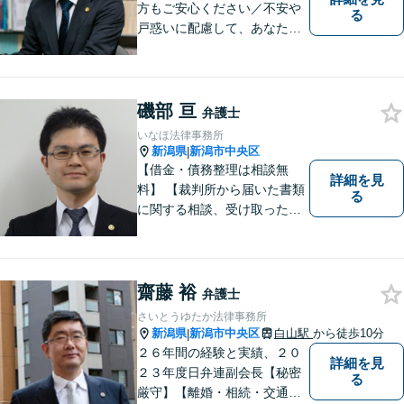
方もご安心ください／不安や
る
戸惑いに配慮して、あなたの
気持ちに寄り添いながら問題
の最善・最良の解決に尽力し
ます。【土曜相談可】【相
続・債務整理・不貞慰謝料は
磯部 亘
弁護士
相談料初回無料】
いなほ法律事務所
新潟県
新潟市中央区
|
【借金・債務整理は相談無
詳細を見
料】 【裁判所から届いた書類
る
に関する相談、受け取った督
促書・請求書・内容証明郵便
に関する相談は初回無料】
【提携駐車場有】 スピーディ
ーな対応を心がけておりま
齋藤 裕
弁護士
す。相談先をお探しの方もお
さいとうゆたか法律事務所
気軽にご相談ください。
新潟県
新潟市中央区
白山駅
から徒歩10分
|
２６年間の経験と実績、２０
詳細を見
２３年度日弁連副会長【秘密
る
厳守】【離婚・相続・交通事