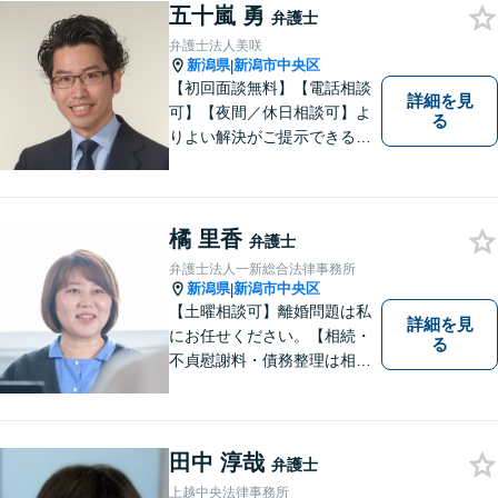
とはすぐにご相談ください。
五十嵐 勇
弁護士
弁護士法人美咲
新潟県
新潟市中央区
|
【初回面談無料】【電話相談
詳細を見
可】【夜間／休日相談可】よ
る
りよい解決がご提示できるよ
う、全力でサポートさせてい
ただきます。お困りの方は、
お気軽にご相談ください。
橘 里香
弁護士
弁護士法人一新総合法律事務所
新潟県
新潟市中央区
|
【土曜相談可】離婚問題は私
詳細を見
にお任せください。【相続・
る
不貞慰謝料・債務整理は相談
料初回無料】【交通事故被害
者の方は相談料無料（弁護士
費用特約利用の場合は除
く）】
田中 淳哉
弁護士
上越中央法律事務所