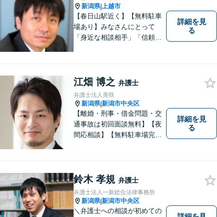
新潟県
上越市
|
【春日山駅近く】【無料駐車
詳細を見
場あり】みなさんにとって
る
「身近な相談相手」「信頼で
きるパートナー」になりま
す。【地域に根ざした弁護
士】相談にいらっしゃるお一
人お一人の不安や悩みをしっ
江畑 博之
弁護士
かり受け止め、丁寧な対応を
弁護士法人美咲
心がけます。お気軽にご相談
新潟県
新潟市中央区
|
ください。
【離婚・刑事・借金問題・交
詳細を見
通事故は初回面談無料】【夜
る
間応相談】【無料駐車場完
備】明確かつリーズナブルな
料金をご提案。難しい法律用
語も丁寧に解説いたします。
個人の方も法人の方も、お気
鈴木 孝規
弁護士
軽にご相談ください。
弁護士法人一新総合法律事務所
新潟県
新潟市中央区
|
＼弁護士への相談が初めての
詳細を見