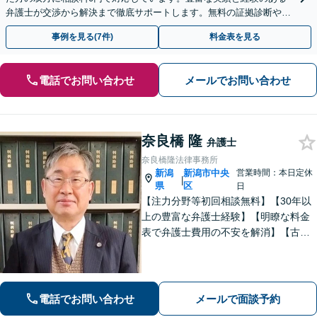
弁護士が交渉から解決まで徹底サポートします。無料の証拠診断や着
手金の返還保証もありますので安心してご相談ください。
事例を見る(7件)
料金表を見る
電話でお問い合わせ
メールでお問い合わせ
奈良橋 隆
弁護士
奈良橋隆法律事務所
新潟
新潟市中央
営業時間：本日定休
|
県
区
日
【注力分野等初回相談無料】【30年以
上の豊富な弁護士経験】【明瞭な料金
表で弁護士費用の不安を解消】【古町
地区・中央区役所徒歩２分】具体例に
基づき、簡潔に分かりやすくご説明い
たします。まずはご相談ください。
電話でお問い合わせ
メールで面談予約