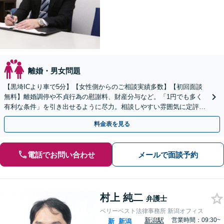
離婚・男女問題
【黒埼ICより車で5分】【女性側からのご相談実績多数】【初回面談
無料】離婚調停や不貞行為の慰謝料、財産分与など。「1円でも多く
有利な条件」を引き出せるように尽力。相談しやすい雰囲気に定評。
弱い立場の方の経済的な自立をサポート
料金表を見る
電話でお問い合わせ
メールで面談予約
村上 純二
弁護士
ベリーベスト法律事務所 新潟オフィス
新潟駅
営業時間：09:30~
新
新潟