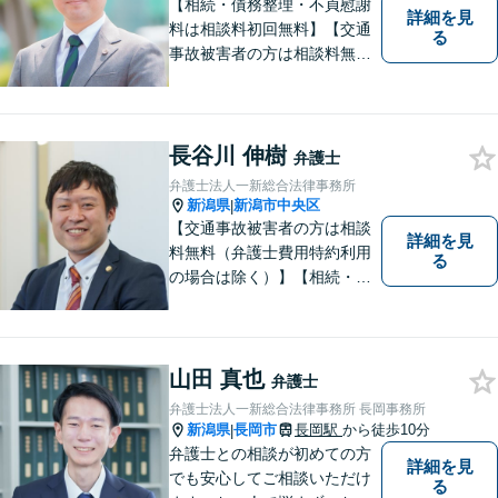
【相続・債務整理・不貞慰謝
詳細を見
料は相談料初回無料】【交通
る
事故被害者の方は相談料無料
（弁護士費用特約利用の場合
は除く）】気軽に相談してい
ただける弁護士になりたいと
思っています。
長谷川 伸樹
弁護士
弁護士法人一新総合法律事務所
新潟県
新潟市中央区
|
【交通事故被害者の方は相談
詳細を見
料無料（弁護士費用特約利用
る
の場合は除く）】【相続・債
務整理・労災・不貞慰謝料は
相談料初回無料】【土曜相談
可】あなたのパートナーとし
てお力になります
山田 真也
弁護士
弁護士法人一新総合法律事務所 長岡事務所
新潟県
長岡市
長岡駅
から徒歩10分
|
弁護士との相談が初めての方
詳細を見
でも安心してご相談いただけ
る