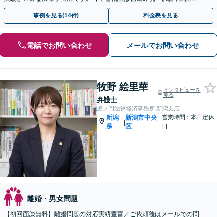
ご契約まで対応可/来所不要】
事例を見る(14件)
料金表を見る
電話でお問い合わせ
メールでお問い合わせ
牧野 絵里華
インタビューを
見る
弁護士
虎ノ門法律経済事務所 新潟支店
新潟
新潟市中央
営業時間：本日定休
|
県
区
日
離婚・男女問題
【初回面談無料】離婚問題の対応実績豊富／ご依頼後はメールでの問