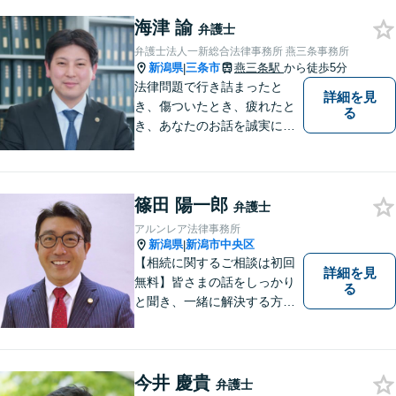
「しんなら強い」弁護士にな
るため日々研鑽を積んでいま
海津 諭
弁護士
す
弁護士法人一新総合法律事務所 燕三条事務所
新潟県
三条市
燕三条駅
から徒歩5分
|
法律問題で行き詰まったと
詳細を見
き、傷ついたとき、疲れたと
る
き、あなたのお話を誠実にお
聞きします【相続・債務整
理・不貞慰謝料は相談料初回
無料】【土曜相談可】
篠田 陽一郎
弁護士
アルンレア法律事務所
新潟県
新潟市中央区
|
【相続に関するご相談は初回
詳細を見
無料】皆さまの話をしっかり
る
と聞き、一緒に解決する方法
を探します。
今井 慶貴
弁護士