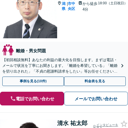
18:00（土日祝日）
潟
市中
から徒歩
|
県
央区
4分
離婚・男女問題
【初回相談無料】あなたの利益の最大化を目指します。まずは電話・
メールで状況を丁寧にお聞きします。「離婚を希望している」「離婚
を切り出された」「不貞の慰謝料請求をしたい」等お任せください。
【リーズナブルな料金設定】
事例を見る(10件)
料金表を見る
電話でお問い合わせ
メールでお問い合わせ
清水 祐太郎
インタビューを