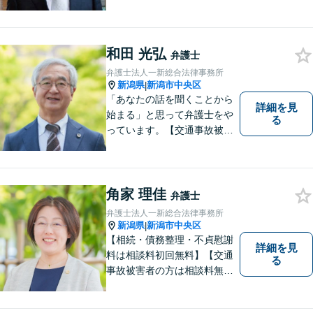
故・労働事件は初回相談無
料】【土日相談可能】
和田 光弘
弁護士
弁護士法人一新総合法律事務所
新潟県
新潟市中央区
|
「あなたの話を聞くことから
詳細を見
始まる」と思って弁護士をや
る
っています。【交通事故被害
者の方は相談料無料（弁護士
費用特約利用の場合は除
く）】【相続・債務整理・労
災・不貞慰謝料は相談料初回
角家 理佳
弁護士
無料】【顧問先企業300社以
弁護士法人一新総合法律事務所
上】
新潟県
新潟市中央区
|
【相続・債務整理・不貞慰謝
詳細を見
料は相談料初回無料】【交通
る
事故被害者の方は相談料無料
（弁護士費用特約利用の場合
は除く）】【土曜相談可】