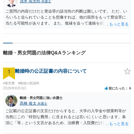
清水 祐太郎
弁護士
ご質問の内容だけだと脅迫罪の該当性の判断は難しいです。 ただ、い
ろいろと迫られていることを想像すれば、他の箇所をもって脅迫罪に
当たる可能性があります。 また、復縁を迫って連絡を続けてきている
ようですので、状況次第でストーカー行為としてストーカー規制法違
反に当たる可能性があります。 別れてからも突然家に来たりする相手
ということであれば、警察も比較的に対応してくれやすいです。 まず
は身の安全を確保しつつ、警察に相談してみてください。 漠然とした
離婚・男女問題の法律Q&Aランキング
不安だけで引っ越し代金の支払いを求めるのは難しいです。 弁護士と
して相手方に警告し、さらに慰謝料の支払いを求めることも可能です
ので、警察への相談とあわせて弁護士への相談もご検討ください。
1
離婚時の公正証書の内容について
#養育費
#離婚の慰謝料
2026年8月3日
役にたった
6
離婚・男女問題に強い弁護士
髙橋 俊太
弁護士
ご記載の公正証書の文言だけからすると、大学の入学金や授業料等が
当然にこの「特別な費用」に含まれるとは言いにくいと思います。条
項に「等」という文言があるため、治療費・入院費だけに限定される
わけではありませんが、その前に「病気・事故に伴う費用」と明記さ