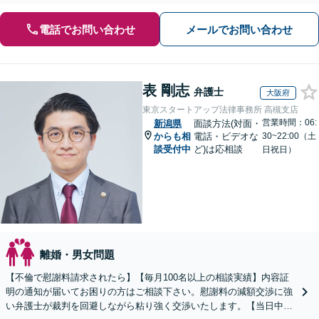
電話でお問い合わせ
メールでお問い合わせ
表 剛志
弁護士
大阪府
東京スタートアップ法律事務所 高槻支店
営業時間：06:
新潟県
面談方法(対面・
からも相
電話・ビデオな
30~22:00（土
談受付中
ど)は応相談
日祝日）
離婚・男女問題
【不倫で慰謝料請求されたら】【毎月100名以上の相談実績】内容証
明の通知が届いてお困りの方はご相談下さい。慰謝料の減額交渉に強
い弁護士が裁判を回避しながら粘り強く交渉いたします。【当日中の