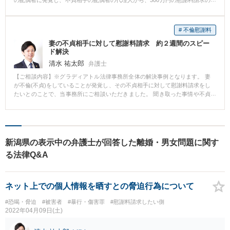
の配偶者に発覚し、不貞相手の配偶者の代理人から、300万円の慰謝料請求の
関係が途切れないよう、依頼者の負担にも配慮した前向きな条件で合意に至
いただいたと感じています。
通知書が届いたため、弊所にご相談に来られました。 ■ご相談内容 不貞の現
りました。
場を不貞相手の配偶者の親に見られたので、不貞行為自体に争いはないが、
少しでも慰謝料の金額を減額してほしいとのこと。 ■ベリーベストの対応と
# 不倫慰謝料
その結果 不貞相手と不貞相手の配偶者は離婚には至っていないものの、不貞
妻の不貞相手に対して慰謝料請求 約２週間のスピー
を原因に別居していた。依頼者様が訴訟は避けたいとのことだったので、相
ド解決
手方と粘り強い交渉を続け、130万円まで減額することに成功しました。
清水 祐太郎
弁護士
【ご相談内容】※グラディアトル法律事務所全体の解決事例となります。 妻
が不倫(不貞)をしていることが発覚し、その不貞相手に対して慰謝料請求をし
たいとのことで、当事務所にご相談いただきました。 聞き取った事情や不貞
の証拠を元に、依頼を受けた当日中に、不貞相手に対して内容証明郵便を発
送。 郵便到着後すぐに不貞相手から当事務所に連絡があり、不貞の事実を認
め、早期解決を希望してきました。 依頼者の要望であった ・謝罪文言 ・接触
禁止文言(今後どのような理由であっても妻と連絡をとらないこと) ・１５０
万円の解決金(慰謝料) を主な内容とした合意書を取り交わすことに成功。 結
新潟県の表示中の弁護士が回答した離婚・男女問題に関す
果、依頼を受けてから約2週間でスピード解決となりました。 【弁護士からの
る法律Q&A
コメント】 多くの人が、「弁護士に依頼する＝裁判」でトラブルを解決する
ものと思っておられます。そして、「望まず大ごとになるのでは？」と心配
される方もいらっしゃいます。 しかし、弁護士にとって裁判は問題解決への
ひとつの手段に過ぎません。 裁判所に持ち込まずとも、弁護士が相手方と交
ネット上での個人情報を晒すとの脅迫行為について
渉することでトラブルが解決できるケースは往々にしてあります。 ご自身で
の解決が難しい場合は、まずは弁護士に相談することをおすすめします。
#恐喝・脅迫
#被害者
#暴行・傷害罪
#慰謝料請求したい側
2022年04月09日(土)