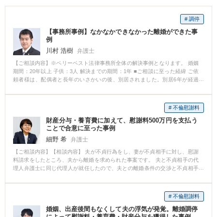
# 調停
【事務所事例】なかなかできなかった離婚ができた事
例
川村 浩樹
弁護士
【ご相談内容】※ベリーベスト法律事務所全体の解決事例となります。 婚姻
期間：20年以上 子供：3人 解決までの期間：1年 ■ご相談に至った経緯 ご依
頼者様は、配偶者と長年のいさかいの後、別居されました。別居6年が経過
し、ご依頼者様は離婚に向けた話合いを試みましたが、配偶者はのらりくら
りと話をはぐらかし、なかなか離婚できずにいました。 ■ご相談内容 離婚調
停を申立て、早期の離婚を実現したいとのことでした。 ■ベリーベストの対
# 不倫慰謝料
応とその結果 家庭裁判所に離婚調停を申し立て、ご依頼者様の希望の条件に
財産分与・養育費に加えて、慰謝料500万円を支払う
て離婚を成立することができました。
ことで合意に至った事例
細野 希
弁護士
【ご相談内容】【相談内容】 夫が不貞行為をし、妻が不貞相手に対し、慰謝
料請求をしたところ、夫から離婚を求められた事案です。 夫と不貞相手の代
理人弁護士に同じ代理人が就任したので、夫との離婚条件の交渉と不貞相手
との慰謝料請求交渉を一体として進めました。 【相談後】 妻が子供の親権者
となり、夫から財産分与と養育費をもらうことになりました。 その他、不貞
慰謝料500万円を請求し、夫と不貞相手が連帯して支払うことになりました。
# 不倫慰謝料
【弁護士のコメント】 夫は、当初、不貞行為発覚から3年が経過しているため
婚姻、出産後間もなくして夫の浮気が発覚。離婚調停
時効を主張していました。 しかし、現時点も不貞相手と一緒に生活している
によって慰謝料・養育費・財産分与を獲得した事例。