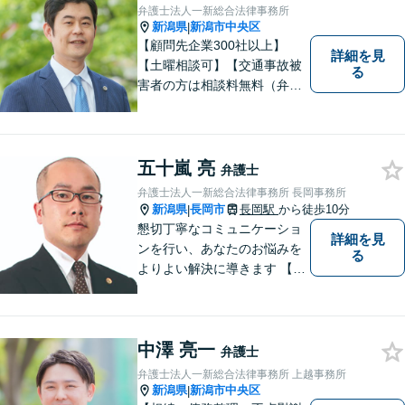
弁護士法人一新総合法律事務所
新潟県
新潟市中央区
|
【顧問先企業300社以上】
詳細を見
【土曜相談可】【交通事故被
る
害者の方は相談料無料（弁護
士費用特約利用の場合は除
く）】【相続・債務整理・労
災・不貞慰謝料は相談料初回
無料】
五十嵐 亮
弁護士
弁護士法人一新総合法律事務所 長岡事務所
新潟県
長岡市
長岡駅
から徒歩10分
|
懇切丁寧なコミュニケーショ
詳細を見
ンを行い、あなたのお悩みを
る
よりよい解決に導きます 【交
通事故被害者の方は相談料無
料（弁護士費用特約利用の場
合は除く）】【相続・債務整
中澤 亮一
理・労災・不貞慰謝料は相談
弁護士
料初回無料】【土曜相談可】
弁護士法人一新総合法律事務所 上越事務所
新潟県
新潟市中央区
|