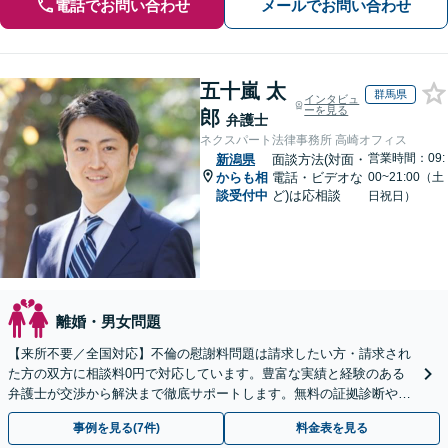
電話でお問い合わせ
メールでお問い合わせ
五十嵐 太
群馬県
インタビュ
ーを見る
郎
弁護士
ネクスパート法律事務所 高崎オフィス
営業時間：09:
新潟県
面談方法(対面・
からも相
電話・ビデオな
00~21:00（土
談受付中
ど)は応相談
日祝日）
離婚・男女問題
【来所不要／全国対応】不倫の慰謝料問題は請求したい方・請求され
た方の双方に相談料0円で対応しています。豊富な実績と経験のある
弁護士が交渉から解決まで徹底サポートします。無料の証拠診断や着
手金の返還保証もありますので安心してご相談ください。
事例を見る(7件)
料金表を見る