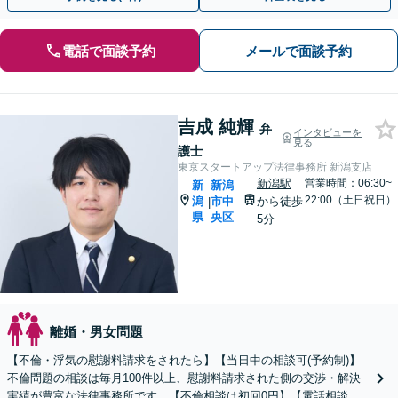
電話で面談予約
メールで面談予約
吉成 純輝
弁
インタビューを
見る
護士
東京スタートアップ法律事務所 新潟支店
新潟駅
営業時間：06:30~
新
新潟
22:00（土日祝日）
潟
市中
から徒歩
|
県
央区
5分
離婚・男女問題
【不倫・浮気の慰謝料請求をされたら】【当日中の相談可(予約制)】
不倫問題の相談は毎月100件以上、慰謝料請求された側の交渉・解決
実績が豊富な法律事務所です。【不倫相談は初回0円】【電話相談で