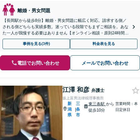
離婚・男女問題
【長岡駅から徒歩8分】離婚・男女問題に幅広く対応。請求する側／
される側どちらも実績多数。迷っている段階でもまずご相談を。あな
た一人が我慢する必要はありません【オンライン相談・原則24時間以
内回答】
事例を見る(3件)
料金表を見る
電話でお問い合わせ
メールでお問い合わせ
江澤 和彦
弁護士
坂上富男法律税理事務所
新
三
東三条駅
から
営業時間：本
潟
条
|
日定休日
徒歩10分
県
市