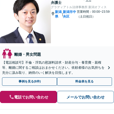
見る
弁護士
グラディアトル法律事務所 新潟オフィス
新潟
新潟市中
営業時間：00:00~23:59
|
県
央区
（土日祝日）
離婚・男女問題
【電話相談可】不倫・浮気の慰謝料請求・財産分与・養育費・親権
等、離婚に関するご相談はおまかせください。依頼者様のお気持ちを
充分に汲み取り、納得のいく解決を目指します。
事例を見る(8件)
料金表を見る
電話でお問い合わせ
メールでお問い合わせ