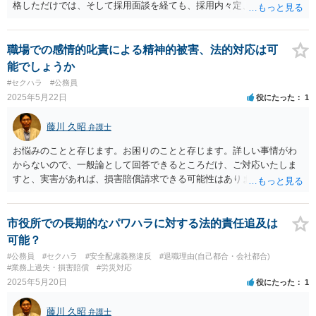
格しただけでは、そして採用面談を経ても、採用内々定、採用内定で
はなく、候補者名簿に掲載されるだけです。条件付任用処分、正式な
任用処分がなされている状態ではないです。ようするに、民間でいう
ところの採用の自由が裁量として認められうる状態にあります。です
職場での感情的叱責による精神的被害、法的対応は可
から任命権者側の裁量で、いかようにも決定できる可能性が高いで
能でしょうか
す。ただ、何らかの手立てはあるかもしれません。どうしても不安で
#セクハラ
#公務員
あれば、公務員労働法制と労務管理と労働法に精通したこの手の問題
2025年5月22日
役にたった
1
に精通した弁護士等に、ネットではなく直接相談されるのが良いと思
われます。良い解決になりますよう祈念しております。
藤川 久昭
弁護士
お悩みのことと存じます。お困りのことと存じます。詳しい事情がわ
からないので、一般論として回答できるところだけ、ご対応いたしま
すと、実害があれば、損害賠償請求できる可能性はあります。ただ、
請求額通りが法的に認められるとは限らないです。損害賠償請求は可
能ですが、損害との因果関係の立証が容易ではないと思われます。客
観的証拠が不可欠です。厚生労働省「精神障害の労災認定」という基
市役所での長期的なパワハラに対する法的責任追及は
準等を踏まえて、違法なパワハラによって、精神負荷が「強」である
可能？
と判断される必要もあります。法的責任をきちんと追及されたい場合
#公務員
#セクハラ
#安全配慮義務違反
#退職理由(自己都合・会社都合)
には、労働法にかなり詳しく、上記に関係した法理等にも通じた弁護
#業務上過失・損害賠償
#労災対応
士等に相談し、法的に正確に分析してもらい、今後の対応を検討する
2025年5月20日
役にたった
1
べきです。弁護士への直接相談が良いと思います。なぜならば、法的
にきちんと解明するために、良い知恵を得るには必要だからです。本
藤川 久昭
弁護士