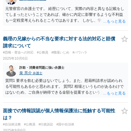
せんから，直接該当するわけではありませんが，この点に不安を覚え
てもやむを得ないと思います。 しかし，本件では，まず，警察が捜査
元警察官の弁護士です。 経歴について、実際の内容と異なる記載をし
の端緒を得る機会がないだろうと思います。 軽犯罪法違反は上記の程
てしまったということであれば、確かに内定に影響するような不利益
度の刑ですから，被害者側において，警察に申告する手間の方が大き
も一定程度考えられるところではあります。 しかし、学歴の詐称など
くなってしまいます。 よほどの常習犯か，警察官の現認以外には，警
と異なり、勤務経歴の一部を申告しなかったにとどまるということか
察が事件として把握することはないと思います。 今回でも，もし警察
らすれば、そこまで重大な問題という風には扱われないと思います。
に通報する気があるなら，その場で対応したと思います。車のナンバ
いずれにしても、勤務経歴を証明する書類を出すと言う事ですから、
義理の兄嫁からの不当な要求に対する法的対応と賠償
ーだけでは，３人の中の誰かを特定することはできませんから，立ち
その際に発覚し印象悪くしてしまうよりは、自ら事情を伝えて弁明を
請求について
ションした方を特定できる状態で警察に来てもらった方が解決も早い
する方が良いと思います。 個人的には内定取り消しにはならないと思
#恐喝・脅迫への対応
#公務員
#職場いじめ
#パワハラ
のです。 ナンバーを記載したのは，店において利用を控えてもらう対
います。
2025年10月6日
象に考える程度のものだと思います。 仮に警察に通報されたとして
も，車のナンバーだけでは犯人のグループを把握できても，犯人を特
詐欺・消費者問題に強い弁護士
定することはできません。 軽犯罪法違反で特定されるようなことがあ
泉 亮介
弁護士
ったとしても，軽犯罪法違反は上記法定刑の罪です。 きちんと反省し
質問1 要求を飲む必要はないでしょう。また、慰藉料請求が認められ
ていれば，微罪処分となり検察官に送致もされずに終わる可能性も大
る可能性もあるかと思われます。 質問2 相場というものがあるわけで
きいとは思います。 前歴にはなりますが，前科ほどの影響はないでし
はないため、ご自身が納得できる金額を提案するということとなるか
ょう。そして，そもそも，上記のとおり，警察には通報されないで終
と思われます。
わると思います。 したがいまして，今回が初めてで店側に常習的にし
ていると思われていない前提であれば，警察にも通報されず，したが
面接での情報誤認が個人情報保護法に抵触する可能性
って，内定に影響する可能性はまずないだろうと思います。
は？
#自治体法務
#公務員
#行政訴訟
#国や自治体
2025年9月6日