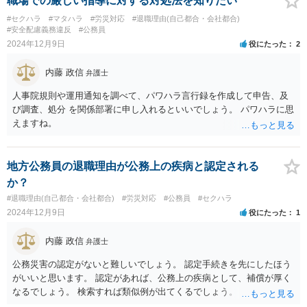
職場での厳しい指導に対する対処法を知りたい
#セクハラ
#マタハラ
#労災対応
#退職理由(自己都合・会社都合)
#安全配慮義務違反
#公務員
2024年12月9日
役にたった
2
内藤 政信
弁護士
人事院規則や運用通知を調べて、パワハラ言行録を作成して申告、及
び調査、処分 を関係部署に申し入れるといいでしょう。 パワハラに思
えますね。
地方公務員の退職理由が公務上の疾病と認定される
か？
#退職理由(自己都合・会社都合)
#労災対応
#公務員
#セクハラ
2024年12月9日
役にたった
1
内藤 政信
弁護士
公務災害の認定がないと難しいでしょう。 認定手続きを先にしたほう
がいいと思います。 認定があれば、公務上の疾病として、補償が厚く
なるでしょう。 検索すれば類似例が出てくるでしょう。