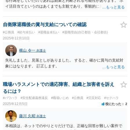
る行為をしていたのであれば副業と判断される可能性があります。 ポ
ても国立大学法人の教員の教育・研究行為などは公権力の行使にあた
イ活目当てというのはあくまでも主観であり、客観的に見た場合、副
らないので国賠法ではなく民法が適用される（つまり教授個人が責任
業と判断される可能性は十分にありそうです。 すでにやってしまって
を負う）と考えられているようです。 一度、この分野に詳しい弁護士
いる部分についてはどうしようもありません。懲戒処分を受けるリス
に直接資料を持参して相談されることをお勧めします。
クを負ってまで今後続けるのかどうかは慎重に判断されてください。
自衛隊退職後の賞与支給についての確認
#公務員
#給与未払い
#退職金未払い
#退職理由(自己都合・会社都合)
2025年12月10日
横山 令一
弁護士
失礼しました、見落としがありました。 すると、確かに賞与の支給対
象にはなります。 訂正します。
職場ハラスメントでの適応障害、組織と加害者を訴え
るには？
#パワハラ
#安全配慮義務違反
#職場いじめ
#公務員
#労災対応
#セクハラ
2025年12月5日
役にたった
2
藤川 久昭
弁護士
本相談は、ネットでのやりとりだけでは、正確な回答が難しい案件で