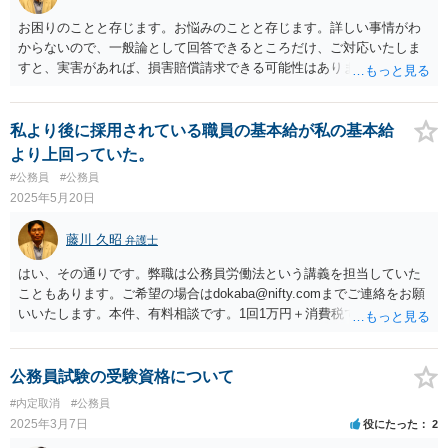
件、有料相談です。1回1万円＋消費税です。時間は約1時間です。dok
aba@nifty.comまでご連絡をお願いいたします。お力になりたいと思い
お困りのことと存じます。お悩みのことと存じます。詳しい事情がわ
ます。
からないので、一般論として回答できるところだけ、ご対応いたしま
すと、実害があれば、損害賠償請求できる可能性はあります。ただ、
請求額通りが法的に認められるとは限らないです。損害賠償請求は可
能ですが、損害との因果関係の立証が容易ではないと思われます。厚
生労働省「精神障害の労災認定」という基準等を踏まえて、違法なパ
私より後に採用されている職員の基本給が私の基本給
ワハラによって、精神負荷が「強」であると判断される必要もありま
より上回っていた。
す。客観的証拠が不可欠です。本相談は、ネットでのやりとりだけで
#公務員
#公務員
は、正確な回答が難しい案件です。本件は、法的に正確に分析すべき
2025年5月20日
事案です。素人判断は大いに危険です。本件、有料相談です。1回1万
円＋消費税です。時間は約1時間です。良い解決になりますよう祈念し
藤川 久昭
弁護士
ております。
はい、その通りです。弊職は公務員労働法という講義を担当していた
こともあります。ご希望の場合はdokaba@nifty.comまでご連絡をお願
いいたします。本件、有料相談です。1回1万円＋消費税です。時間は
約1時間です。どうぞよろしくお願いいたします。
公務員試験の受験資格について
#内定取消
#公務員
2025年3月7日
役にたった
2