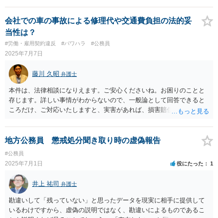
る可能性は十分にあります。 1. パワハラ（不法行為）と市の安全配慮
義務違反 ・園長からの人格を否定するような発言や、職場内での孤
会社での車の事故による修理代や交通費負担の法的妥
立、嫌がらせなどは、個人の尊厳を傷つける「パワハラ」にあたる可
当性は？
能性が高いです。 ・特に、うつ病が一度完治したにもかかわらず、そ
#労働・雇用契約違反
#パワハラ
#公務員
の原因となった人物が園長を務める園へ異動させたことは、あなたの
2025年7月7日
心身の安全を守るべき市の「安全配慮義務」に違反していると強く推
認されます。 ・診断書を突き返して休暇を認めなかったことや、主治
藤川 久昭
弁護士
医の意見を無視した対応も、この義務を怠ったものといえます。 2. 不
当解雇 ・障害の状況を考慮せず、主治医の意見にも反するような非現
本件は、法律相談になりえます。ご安心くださいね。お困りのことと
実的なリハビリ案を提示し、それに応じられないことを理由に解雇す
存じます。詳しい事情がわからないので、一般論として回答できると
ることは、客観的に合理的な理由を欠き、社会通念上相当とはいえ
ころだけ、ご対応いたしますと、実害があれば、損害賠償請求されて
ず、「不当解雇」として無効となる可能性があります。 これらの市の
しまう可能性はあります。ただ、請求額通りが法的に認められるとは
責任を追及するため、慰謝料請求や解雇の無効を主張していくことに
限らないです。損害賠償請求は可能ですが、損害との因果関係の立証
なります。 今後の対応としては、まず証拠（園長の発言録音、診断
が容易ではないと思われます。納得のいかない場合は同意しないで下
地方公務員 懲戒処分聞き取り時の虚偽報告
書、市とのやり取りの記録など）を整理した上で、弁護士が代理人と
さい！ どうしても不安であれば、この手の問題に精通した弁護士等
#公務員
なり、市に対して解雇の撤回と損害賠償（慰謝料を含む）を求める交
に、ﾈｯﾄではなく直接相談されるのが良いと思われます。お力になりた
2025年7月1日
役にたった
1
渉を行うのが第一歩です。 交渉で解決しない場合は、裁判所に対し
いと思います。良い解決になりますよう祈念しております。
て、解雇の無効を認めてもらうための訴訟（地位確認請求）や、パワ
井上 祐司
ハラ等による精神的苦痛に対する損害賠償請求訴訟を提起することに
弁護士
なります。 詳細な経緯と証拠を基に、具体的な請求内容と今後の戦略
勘違いして「残っていない」と思ったデータを現実に相手に提供して
を立てるためにも、一度弁護士にご相談されることをお勧めします。
いるわけですから、虚偽の説明ではなく、勘違いによるものであるこ