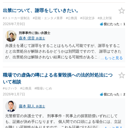
出禁について、謝罪をしていきたい。
#ストーカー規制法
#芸能・エンタメ業界
#公務員
#示談交渉
#炎上対策
2026年7月9日
役にたった
1
刑事事件に強い弁護士
森本 偲音
弁護士
弁護士を通じて謝罪をすることはもちろん可能ですが、謝罪をするこ
とと出禁処分が解除されるかどうかは別問題ですので、 謝罪はできた
が、出禁処分は解除されない結果になる可能性があることを踏まえた
うえで依頼する必要があるかと存じます。 以上、ご参考までに。
職場での虚偽の噂による名誉毀損への法的対処法につ
いて相談
#セクハラ
#公務員
#職場いじめ
2026年1月7日
役にたった
2
藤本 顯人
弁護士
元警察官の弁護士です。 刑事事件・民事上の損害賠償いずれにして
も、証拠が決め手になります。 個人間での口頭による場合には、立証
が難しい可能性がありますので、これを証拠づけるLINEやメールなど