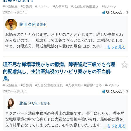
に認められるとは限らないです。損害賠償請求は可能ですが、損害と
#不当解雇
#公務員
#パワハラ
#人事異動
#安全配慮義務違反
#セクハラ
の因果関係の立証が容易ではないと思われます。客観的証拠が不可欠
2025年7月27日
役にたった
1
です。法的責任をきちんと追及されたい場合には、労働法にかなり詳
しく、上記に関係した法理等にも通じた弁護士等に相談し、法的に正
藤川 久昭
弁護士
確に分析してもらい、今後の対応を検討するべきです。良い解決にな
りますよう祈念しております。納得のいかないことは徹底的に解明し
お悩みのことと存じます。お困りのことと存じます。詳しい事情がわ
ましょう！ 応援しています！！
からないので、一般論として回答できるところだけ、ご対応いたしま
すと、分限処分、懲戒免職処分を受けた場合にはその有効性を争える
可能性はあります。御自身で退職していれば、「解雇」ではないで
す。復職に対する対応については安全配慮義務違反について本件は、
法的に正確に分析すべき事案です。素人判断は大いに危険です。本相
理不尽な職場環境からの鬱病。障害認定三級でも合理
談は、ネットでのやりとりだけでは、正確な回答が難しい案件です。
的配慮無し、主治医無視のリハビリ案からの不当解
法的に正確に分析されたい場合には、労働法にかなり詳しく、上記に
雇。
関連した法理等にも通じた弁護士等に相談し、証拠をもとにしながら
#不当解雇
#公務員
#安全配慮義務違反
#人事異動
#職場いじめ
#パワハラ
具体的な話をなさった上で、今後の対応を検討するべきです。良い解
2025年7月18日
役にたった
1
決になりますよう祈念しております。お力になりたいと思います。
北條 さやか
弁護士
ネクスパート法律事務所の弁護士の北條です。 長年にわたり、理不尽
な職場環境の中で心身ともに大変なご負担を強いられ、最終的に職を
失う結果となってしまったこと、心中お察しいたします。お伺いした
経緯は、法的に複数の問題を含んでおり、市に対して責任を追及でき