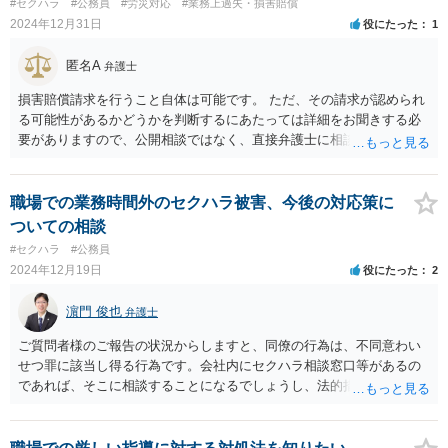
#セクハラ
#公務員
#労災対応
#業務上過失・損害賠償
は経歴詐称をした社員がいる。」と解釈され、A社に対する名誉毀損の
2024年12月31日
役にたった
1
可能性が出てくるので、発信者情報開示請求が通る可能性もないとは
言えないと思われます。
匿名A
弁護士
損害賠償請求を行うこと自体は可能です。 ただ、その請求が認められ
る可能性があるかどうかを判断するにあたっては詳細をお聞きする必
要がありますので、公開相談ではなく、直接弁護士に相談された方が
よいかと思います。
職場での業務時間外のセクハラ被害、今後の対応策に
ついての相談
#セクハラ
#公務員
2024年12月19日
役にたった
2
濵門 俊也
弁護士
ご質問者様のご報告の状況からしますと、同僚の行為は、不同意わい
せつ罪に該当し得る行為です。会社内にセクハラ相談窓口等があるの
であれば、そこに相談することになるでしょうし、法的措置も検討さ
れるのであれば、最寄りの弁護士に相談することになるでしょう。