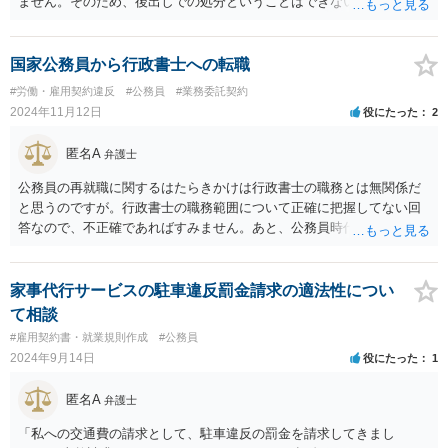
ません。そのため、後出しでの処分ということはできないでしょう。
国家公務員から行政書士への転職
#労働・雇用契約違反
#公務員
#業務委託契約
2024年11月12日
役にたった
2
匿名A
弁護士
公務員の再就職に関するはたらきかけは行政書士の職務とは無関係だ
と思うのですが。行政書士の職務範囲について正確に把握してない回
答なので、不正確であればすみません。あと、公務員時代の得た情報
に関する守秘義務は当然お守りいただければと思います。また元公務
員の行政書士が多数いると思われますので、それを明示する広告が違
法行為になるとは（他業種ですが）思えません。広告について正確に
家事代行サービスの駐車違反罰金請求の適法性につい
は、行政書士会において広告規制などがないかをご確認いただければ
て相談
と思います。
#雇用契約書・就業規則作成
#公務員
2024年9月14日
役にたった
1
匿名A
弁護士
「私への交通費の請求として、駐車違反の罰金を請求してきまし