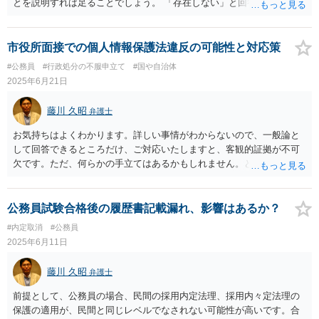
とを説明すれば足ることでしょう。 「存在しない」と回答したデータ
が実は存在していた、などという事態は、警察や検察、裁判所のよう
な役所でも頻繁に起こることです。
市役所面接での個人情報保護法違反の可能性と対応策
#公務員
#行政処分の不服申立て
#国や自治体
2025年6月21日
藤川 久昭
弁護士
お気持ちはよくわかります。詳しい事情がわからないので、一般論と
して回答できるところだけ、ご対応いたしますと、客観的証拠が不可
欠です。ただ、何らかの手立てはあるかもしれません。どうしても不
安であれば、この手の問題に精通した弁護士等に、ネットではなく直
接相談されるのが良いと思われます。良い解決になりますよう祈念し
ております。
公務員試験合格後の履歴書記載漏れ、影響はあるか？
#内定取消
#公務員
2025年6月11日
藤川 久昭
弁護士
前提として、公務員の場合、民間の採用内定法理、採用内々定法理の
保護の適用が、民間と同じレベルでなされない可能性が高いです。合