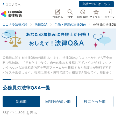
弁護士の方はこちら
ココナラへ
投稿する
探す
閲覧履歴
マイリスト
ログイン
ココナラ法律相談
法律Q&A
労働・雇用の法律Q&A
公務員の法律Q&
公務員に関する法律Q&Aが88件あります。法律Q&Aならスマホからでも完全無
料で見放題。 『見るだけでなく、自分の悩みを投稿しアドバイスがほしい』と
いうあなたも法律相談内容を専用フォームから投稿すると弁護士が無料でアド
バイスを返信します。 投稿は匿名・無料で誰でも相談でき安心です。毎日多く
の法律相談に弁護士がアドバイス中。 今すぐあなたの法律の悩み・質問を検
索・投稿し弁護士の知恵を借りて解決の一歩を踏み出しましょう。
公務員の法律Q&A一覧
新着順
回答数が多い順
役にたった順
88件中 1-30件を表示