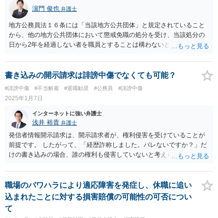
濵門 俊也
弁護士
地方公務員法１６条には「当該地方公共団体」と規定されていること
から、他の地方公共団体において懲戒免職の処分を受け、当該処分の
日から2年を経過しない者を職員とすることは構わないとされます。こ
れは、懲戒免職の対象となる行為に対する評価が地方公共団体ごとに
異なることがあり得ると考えられることによります。 ご質問にある横
浜市で受験することは可能です。
書き込みの開示請求は誹謗中傷でなくても可能？
#誹謗中傷
#不当解雇
#退職勧奨
#公務員
#誹謗中傷
2025年1月7日
インターネットに強い弁護士
浅井 裕貴
弁護士
発信者情報開示請求は、開示請求者が、権利侵害を受けていることが
前提です。 したがって、「経歴詐称しました。バレないですか？」だ
けの書き込みの場合、誰の権利も侵害していないと考えられるので、
発信者情報開示請求が通る可能性は低いでしょう。 ただし、「経歴詐
称しました。バレないですか？」に加えて、社名が明らかにした場合
には、その会社に対し「経歴詐称をした社員がいる」という事実の適
職場のパワハラにより適応障害を発症し、休職に追い
示と解釈され、発信者情報開示請求が通る可能性がないとは言えなく
込まれたことに対する損害賠償の可能性の可否につい
なってきます。 たとえば、「私は、A社の社員です。経歴詐称をして
て
入社しました。バレないですか？」という書き込みであれば、「A社に