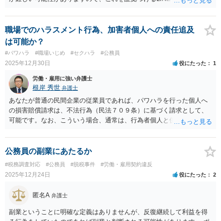
で、名誉毀損言動の事実を前提としたやり取りが残っているなどあれ
ば立証の見込みがあると思います。 また、一人よりも複数人の方が、
公然性や悪質性を言いやすいので、この点も同様です。 いずれにせ
職場でのハラスメント行為、加害者個人への責任追及
よ、一度、直接ご相談した方が良いと思います。
は可能か？
#パワハラ
#職場いじめ
#セクハラ
#公務員
2025年12月30日
役にたった
1
労働・雇用に強い弁護士
根岸 秀世
弁護士
あなたが普通の民間企業の従業員であれば、パワハラを行った個人へ
の損害賠償請求は、不法行為（民法７０９条）に基づく請求として、
可能です。なお、こういう場合、通常は、行為者個人と併せて使用者
も、使用者責任で訴えますが、使用者を訴えないという選択は可能で
す。 ですが、あなたが公務員で、パワハラ行為が. 公務員が「職務を
行うについて」の行為である場合は、個人の責任を追及することはで
公務員の副業にあたるか
きません（最判昭和30年4月19日）。この「職務関連性」は広く判断さ
#税務調査対応
#公務員
#脱税事件
#労働・雇用契約違反
れていて、例えば警察官が非番の日に制服を着て勤務のふりをして強
2025年12月24日
役にたった
2
盗を行った事件でも、職務関連性が肯定されています（最判昭昭和31
年11月30日）。公務員個人の責任が否定された最近の有名な事件とし
匿名A
弁護士
ては、森友事件で自殺された公務員のご遺族が当時の上司と国の両方
を訴えた事件があります。この事件で国の責任は認められましたが、
副業ということに明確な定義はありませんが、反復継続して利益を得
当時の上司の責任は認められませんでした。 なお「公的機関」であっ