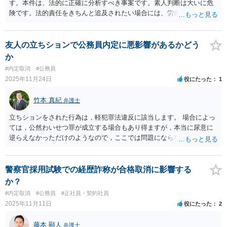
す。本件は、法的に正確に分析すべき事案です。素人判断は大いに危
険です。法的責任をきちんと追及されたい場合には、労働法にかなり
詳しく、上記に関係した法理等にも通じた弁護士等に相談し、法的に
正確に分析してもらい、今後の対応を検討するべきです。 【質問】 ・
国家公務員の労働条件やハラスメント案件に詳しい弁護士はいます
友人の立ちションで公務員内定に悪影響があるかどう
か？ →いると思われます。 ・労働審判と裁判、どちらが有利でしょ
か
うか？ →断言できないのです。 ・会社と加害者個人を併せて訴える
#内定取消
#公務員
ことは可能ですか？ →民間だと可能です。が、国家公務員ですから
2025年11月24日
役にたった
1
加害者を訴えても法的責任をとえない可能性が高いです。 ・診断書の
指示に反して同じ建物に配置されたことは、安全配慮義務違反にあた
竹本 真紀
弁護士
りますか？ →断言できないのです。 ・管理職と補佐で対応に差があ
ることは、不当な取り扱いと認められる可能性がありますか？ →あ
立ちションをされた行為は，軽犯罪法違反に該当します。 場合によっ
りますが、可能性は行くそうです。 ・嘆願書やハラスメント相談を上
ては，公然わいせつ罪が成立する場合もあり得ますが，本当に尿意に
司が握りつぶしたことは、組織的隠蔽や職務怠慢にあたりますか？
逆らえなかっただけのようなので，ここでは問題にならないでしょ
→客観的証拠が不可欠です。 ・医師の指示後にようやく組織が動いた
う。 軽犯罪法違反は，法定刑として拘留又は科料が定められていま
ことは、対応遅延として責任追及可能でしょうか？ →可能性はあり
す。 評価としては，犯罪の中では比較的軽い類型のものであるけれど
ますが、断言できないのです。 ・同僚と共同で訴える場合のメリット
も，前科前歴に該当することに変わりないということになります。 公
警察官採用試験での経歴詐称が合格取消に影響する
や注意点、請求可能な範囲について教えてください。 →内容次第で
務員は，拘禁刑以上になった場合には欠格要件に該当することになる
か？
すが証拠関係でしょうか？ 法的責任をきちんと追及されたい場合に
ので失職します。 本件の場合，法定刑からして，これに該当すること
#内定取消
#公務員
#正社員・契約社員
は、労働法にかなり詳しく、上記に関係した法理等にも通じた弁護士
はありません。 しかし，懲戒には該当する可能性があることは否定で
2025年11月11日
役にたった
2
等に相談し、法的に正確に分析してもらい、今後の対応を検討するべ
きません。 これは，事件の軽重が影響するものではないのです（処分
きです。弁護士等への直接面談・直接相談によって今後の対応を検討
の軽重には影響するとは思いますが。）。 まだ，公務員になっていま
藤本 顯人
すべき事案です。
弁護士