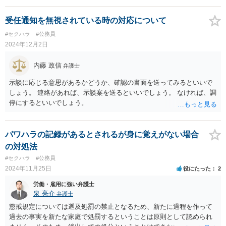
受任通知を無視されている時の対応について
#セクハラ
#公務員
2024年12月2日
内藤 政信
弁護士
示談に応じる意思があるかどうか、確認の書面を送ってみるといいで
しょう。 連絡があれば、示談案を送るといいでしょう。 なければ、調
停にするといいでしょう。
パワハラの記録があるとされるが身に覚えがない場合
の対処法
#セクハラ
#公務員
2024年11月25日
役にたった
2
労働・雇用に強い弁護士
泉 亮介
弁護士
懲戒規定については遡及処罰の禁止となるため、新たに過程を作って
過去の事実を新たな家庭で処罰するということは原則として認められ