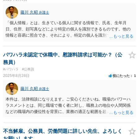
藤川 久昭
弁護士
「個人情報」とは、生きている個人に関する情報で、氏名、生年月
日、住所、顔写真などにより特定の個人を識別できるものです。他の
情報と容易に照合でき、それにより、特定の個人を識別できるものを
含みます。個人情報を扱う際の基本的なルールは、「使う目的をきち
んと説明する」、「勝手に目的外に使わない」、「しっかり保管す
る」、「要配慮個人情報、第３者へ渡すときは同意をとる」などで
パワハラ未認定で休職中、慰謝料請求は可能か？（公
す。本件が、これらに該当するかどうか、証拠に基づいて、子細な分
務員）
析と慎重な対応が必要です。どうしても不安であれば、この手の問題
#パワハラ
#公務員
に精通した弁護士等に、直接相談されるのが良いと思われます。良い
2025年8月28日
役にたった
1
解決になりますよう祈念しております。
藤川 久昭
弁護士
本件は、法律相談になりえます。ご安心くださいね。職場のパワーハ
ラスメントとは、同じ職場で働く者に対し、職務上の地位や人間関係
などの職場内の優位性を背景に、業務の適正な範囲を超えて、精神
的・身体的苦痛を与える又は職場環境を悪化させる行為をいいます。
本件の言動が、これらに該当するかどうか、証拠に基づいて、子細な
分析と慎重な対応が必要です。客観的証拠が不可欠です。実害があれ
不当解雇。公務員、労働問題に詳しい先生、よろしく
ば、損害賠償請求できる可能性はあります。ただ、請求額通りが法的
お願いします。