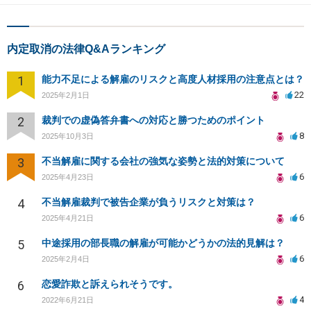
内定取消の法律Q&Aランキング
1
能力不足による解雇のリスクと高度人材採用の注意点とは？
22
2025年2月1日
2
裁判での虚偽答弁書への対応と勝つためのポイント
8
2025年10月3日
3
不当解雇に関する会社の強気な姿勢と法的対策について
6
2025年4月23日
4
不当解雇裁判で被告企業が負うリスクと対策は？
6
2025年4月21日
5
中途採用の部長職の解雇が可能かどうかの法的見解は？
6
2025年2月4日
6
恋愛詐欺と訴えられそうです。
4
2022年6月21日