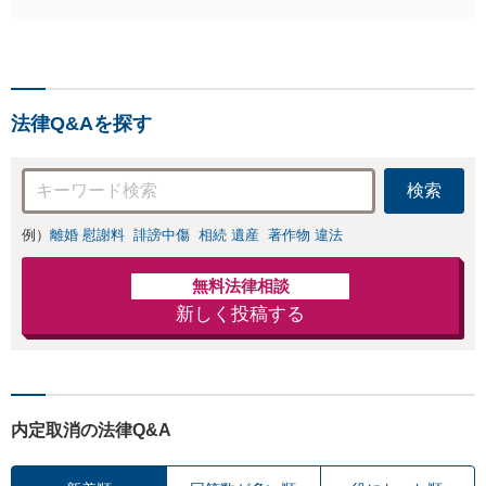
お電話いただければ現場
主・買主、その他
臨場も可能です。【初回
仲介・管理等いず
相談無料】
れの立場でも対応
可能【初回相談無
料】
法律Q&Aを探す
検索
例）
離婚 慰謝料
誹謗中傷
相続 遺産
著作物 違法
無料法律相談
新しく投稿する
内定取消の法律Q&A