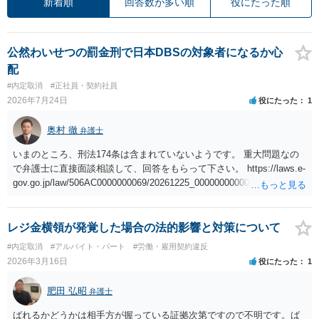
新着順
回答数が多い順
役にたった順
公然わいせつの罰金刑で日本DBSの対象者になるか心
配
#内定取消
#正社員・契約社員
2026年7月24日
役にたった
1
奥村 徹
弁護士
いまのところ、刑法174条は含まれていないようです。 重大問題なの
で弁護士に直接面談相談して、回答をもらって下さい。 https://laws.e-
gov.go.jp/law/506AC0000000069/20261225_000000000000000 第2条
７ この法律において「特定性犯罪」とは、次に掲げる罪をいう。
一 刑法（明治四十年法律第四十五号）第百七十六条、第百七十七
条、第百七十九条から第百八十二条まで、第二百四十一条第一項若し
レジ金横領が発覚した場合の法的影響と対策について
くは第三項又は第二百四十三条（同項の罪に係る部分に限る。）の罪
#内定取消
#アルバイト・パート
#労働・雇用契約違反
二 盗犯等の防止及び処分に関する法律（昭和五年法律第九号）第四
2026年3月16日
役にたった
1
条の罪（刑法第二百四十一条第一項の罪を犯す行為に係るものに限
る。） 三 児童福祉法第六十条第一項の罪 四 児童買春、児童ポルノ
肥田 弘昭
弁護士
に係る行為等の規制及び処罰並びに児童の保護等に関する法律（平成
十一年法律第五十二号）第四条から第八条までの罪 五 性的な姿態を
ばれるかどうかは相手方が握っている証拠次第ですので不明です。ば