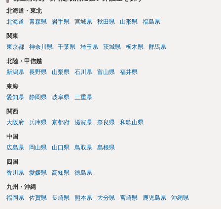
せんから，直接該当するわけではありませんが，この点に不安を覚え
北海道・東北
てもやむを得ないと思います。 しかし，本件では，まず，警察が捜査
北海道
青森県
岩手県
宮城県
秋田県
山形県
福島県
の端緒を得る機会がないだろうと思います。 軽犯罪法違反は上記の程
関東
度の刑ですから，被害者側において，警察に申告する手間の方が大き
東京都
神奈川県
千葉県
埼玉県
茨城県
栃木県
群馬県
くなってしまいます。 よほどの常習犯か，警察官の現認以外には，警
察が事件として把握することはないと思います。 今回でも，もし警察
北陸・甲信越
に通報する気があるなら，その場で対応したと思います。車のナンバ
新潟県
長野県
山梨県
石川県
富山県
福井県
ーだけでは，３人の中の誰かを特定することはできませんから，立ち
東海
ションした方を特定できる状態で警察に来てもらった方が解決も早い
のです。 ナンバーを記載したのは，店において利用を控えてもらう対
愛知県
静岡県
岐阜県
三重県
象に考える程度のものだと思います。 仮に警察に通報されたとして
関西
も，車のナンバーだけでは犯人のグループを把握できても，犯人を特
大阪府
兵庫県
京都府
滋賀県
奈良県
和歌山県
定することはできません。 軽犯罪法違反で特定されるようなことがあ
ったとしても，軽犯罪法違反は上記法定刑の罪です。 きちんと反省し
中国
ていれば，微罪処分となり検察官に送致もされずに終わる可能性も大
広島県
岡山県
山口県
鳥取県
島根県
きいとは思います。 前歴にはなりますが，前科ほどの影響はないでし
四国
ょう。そして，そもそも，上記のとおり，警察には通報されないで終
香川県
愛媛県
高知県
徳島県
わると思います。 したがいまして，今回が初めてで店側に常習的にし
ていると思われていない前提であれば，警察にも通報されず，したが
九州・沖縄
って，内定に影響する可能性はまずないだろうと思います。
福岡県
佐賀県
長崎県
熊本県
大分県
宮崎県
鹿児島県
沖縄県