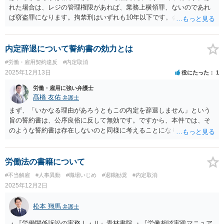
撮影する行為等の処罰及び押収物に記録された性的な姿態の影像に係
れた場合は、レジの管理権限があれば、業務上横領罪、ないのであれ
る電磁的記録の消去等に関する法律（令和五年法律第六十七号）第二
ば窃盗罪になります。拘禁刑はいずれも10年以下です。会社が刑事告
条から第六条までの罪 六 都道府県の条例で定める罪であって、次の
訴した場合は、捜査が始まり、犯人として特定されれば被疑者・被告
イからニまでに掲げる行為のいずれかを罰するものとして政令で定め
人として、逮捕勾留や公判請求され、最終的には判決となり前科がつ
るもの イ みだりに人の身体の一部に接触する行為 ロ 正当な理由が
く可能性があります。未成年、特定少年（18歳以上20歳未満）であれ
内定辞退について誓約書の効力とは
なくて、人の通常衣服で隠されている下着若しくは身体をのぞき見
ば家裁送致後審判で前歴となる可能性があります。ご参考にしてくだ
#労働・雇用契約違反
#内定取消
し、若しくは写真機その他の機器（以下このロにおいて「写真機等」
さい。
2025年12月13日
役にたった
1
という。）を用いて撮影し、又は当該下着若しくは身体を撮影する目
的で写真機等を差し向け、若しくは設置する行為 ハ みだりに卑わい
労働・雇用に強い弁護士
な言動をする行為（イ又はロに掲げるものを除く。） ニ 児童と性交
髙橋 友佑
弁護士
し、又は児童に対しわいせつな行為をする行為
まず、「いかなる理由があろうともこの内定を辞退しません」という
旨の誓約書は、公序良俗に反して無効です。ですから、本件では、そ
のような誓約書は存在しないのと同様に考えることになります。 その
上で、労働者には退職の自由が保障されていますので、入社予定者に
ついても同様に入社辞退の自由が保障されています。したがって、入
社辞退の申し出をすれば、労働契約は有効に解約されたことになりま
労働法の書籍について
す。この申し出は、直接電話するのが億劫であれば、手紙でも構いま
#不当解雇
#人事異動
#職場いじめ
#退職勧奨
#内定取消
せん。 ただし、入社辞退の連絡時期が、就労開始予定日の直前という
2025年12月2日
ような場合は、入社辞退の理由や連絡が遅れた事情などによっては、
損害賠償請求がなされる余地はあります。もっとも、会社側は、損害
松本 翔馬
弁護士
の立証をしなければならず、その立証は困難かもしれませんので、実
務的には、入社予定者への法的措置は難しいと考えられます。 結論と
・『労働関係訴訟の実務Ⅰ・Ⅱ』青林書院 ・『労働相談実践マニュア