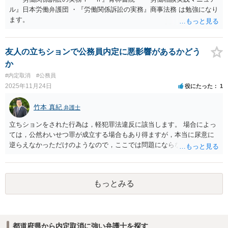
して、本件では、可及的速やかに入社辞退の連絡をすれば、貴方が法
ル』日本労働弁護団 ・『労働関係訴訟の実務』商事法務 は勉強になり
的に責任を負うことになる事態は考えづらいです。 その他の影響も特
ます。
に考えられません。
友人の立ちションで公務員内定に悪影響があるかどう
か
#内定取消
#公務員
2025年11月24日
役にたった
1
竹本 真紀
弁護士
立ちションをされた行為は，軽犯罪法違反に該当します。 場合によっ
ては，公然わいせつ罪が成立する場合もあり得ますが，本当に尿意に
逆らえなかっただけのようなので，ここでは問題にならないでしょ
う。 軽犯罪法違反は，法定刑として拘留又は科料が定められていま
す。 評価としては，犯罪の中では比較的軽い類型のものであるけれど
も，前科前歴に該当することに変わりないということになります。 公
もっとみる
務員は，拘禁刑以上になった場合には欠格要件に該当することになる
ので失職します。 本件の場合，法定刑からして，これに該当すること
はありません。 しかし，懲戒には該当する可能性があることは否定で
きません。 これは，事件の軽重が影響するものではないのです（処分
都道府県から内定取消に強い弁護士を探す
の軽重には影響するとは思いますが。）。 まだ，公務員になっていま