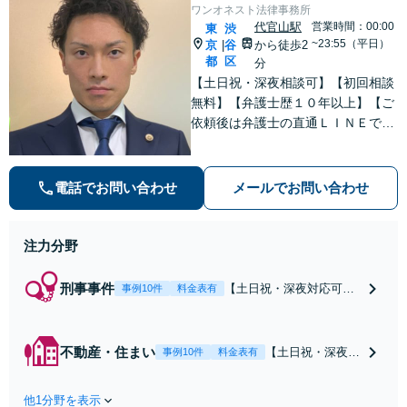
ワンオネスト法律事務所
代官山駅
営業時間：00:00
東
渋
~23:55（平日）
京
谷
から徒歩2
|
都
区
分
【土日祝・深夜相談可】【初回相談
無料】【弁護士歴１０年以上】【ご
依頼後は弁護士の直通ＬＩＮＥでい
つでも連絡可能】【刑事事件・不動
産トラブル・企業法務・男女トラブ
ル・ナイトワークトラブルに注力】
電話でお問い合わせ
メールでお問い合わせ
注力分野
刑事事件
【土日祝・深夜対応可】
事例10件
料金表有
【原則即日介入】迅速な
対応により示談成立・不
起訴を目指します。逮捕
不動産・住まい
【土日祝・深夜相
事例10件
料金表有
勾留されている場合、首
談可】賃貸借にお
都圏近郊は原則即日接見
ける貸主・借主、
可能です。職務質問時に
他1分野を表示
売買における売