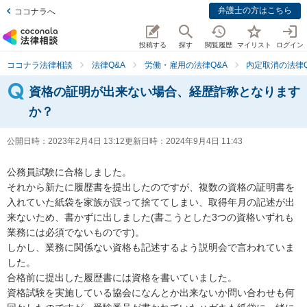
弁護士の方はこちら
ココナラへ
投稿する
探す
閲覧履歴
マイリスト
ログイン
ココナラ法律相談
法律Q&A
労働・雇用の法律Q&A
内定取消の法律Q
資格の証明が出来ない場合、経歴詐称となります
か？
公開日時：
2023年2月4日 13:12
更新日時：
2024年9月4日 11:43
公務員試験に合格しました。

それから新たに履歴書を提出したのですが、複数の資格の証明書を
入れていた紙袋を家族が誤って捨ててしまい、取得年月の記述が出
来ないため、書かずに出しました(書こうとした3つの資格いずれも
業務には必須でないものです)。

しかし、業務に関係ない資格も記述するよう説明会で言われていま
した。

合格前に提出した履歴書には資格を書いていました。

資格試験を実施している協会になんとか出来ないか問い合わせも何