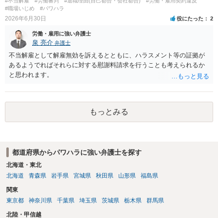
#不当解雇
#労働審判
#退職理由(自己都合・会社都合)
#労働・雇用契約違反
#職場いじめ
#パワハラ
2026年6月30日
役にたった
2
労働・雇用に強い弁護士
泉 亮介
弁護士
不当解雇として解雇無効を訴えるとともに、ハラスメント等の証拠が
あるようでればそれらに対する慰謝料請求を行うことも考えられるか
と思われます。
もっとみる
都道府県からパワハラに強い弁護士を探す
北海道・東北
北海道
青森県
岩手県
宮城県
秋田県
山形県
福島県
関東
東京都
神奈川県
千葉県
埼玉県
茨城県
栃木県
群馬県
北陸・甲信越