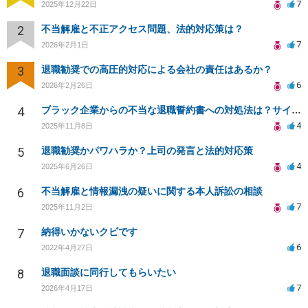
7
2025年12月22日
2
不当解雇と不正アクセス問題、法的対応策は？
7
2026年2月1日
3
退職勧奨での高圧的対応による会社の責任はあるか？
6
2026年2月26日
4
ブラック企業からの不当な退職誓約書への対処法は？サインを断る方法は？
4
2025年11月8日
5
退職勧奨かパワハラか？上司の発言と法的対応策
4
2025年6月26日
6
不当解雇と情報漏洩の疑いに関する本人訴訟の相談
7
2025年11月2日
7
納得いかないクビです
6
2022年4月27日
8
退職面談に同行してもらいたい
7
2026年4月17日