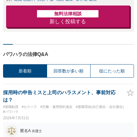
無料法律相談
新しく投稿する
パワハラの法律Q&A
新着順
回答数が多い順
役にたった順
採用時の申告ミスと上司のハラスメント、事前対応
は？
#退職勧奨
#セクハラ
#労働・雇用契約違反
#退職理由(自己都合・会社都合)
#パワハラ
2026年7月31日
匿名A
弁護士