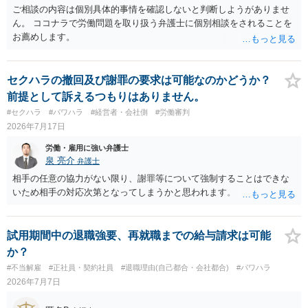
ご相談の内容は個別具体的事情を確認しないと判断しようがありませ
ん。 ココナラで労働問題を取り扱う弁護士に個別相談をされることを
お薦めします。
セクハラの撤回及び謝罪の要求は可能なのかどうか？
前提として訴えるつもりはありません。
#セクハラ
#パワハラ
#経営者・会社側
#労働審判
2026年7月17日
労働・雇用に強い弁護士
泉 亮介
弁護士
相手の任意の協力がない限り、謝罪等について強制することはできな
いため相手の対応次第となってしまうかと思われます。
試用期間中の退職強要、再就職までの給与請求は可能
か？
#不当解雇
#正社員・契約社員
#退職理由(自己都合・会社都合)
#パワハラ
2026年7月7日