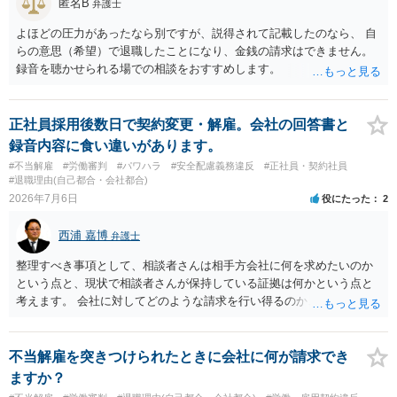
匿名B
弁護士
よほどの圧力があったなら別ですが、説得されて記載したのなら、 自
らの意思（希望）で退職したことになり、金銭の請求はできません。
録音を聴かせられる場での相談をおすすめします。
正社員採用後数日で契約変更・解雇。会社の回答書と
録音内容に食い違いがあります。
#不当解雇
#労働審判
#パワハラ
#安全配慮義務違反
#正社員・契約社員
#退職理由(自己都合・会社都合)
2026年7月6日
役にたった
2
西浦 嘉博
弁護士
整理すべき事項として、相談者さんは相手方会社に何を求めたいのか
という点と、現状で相談者さんが保持している証拠は何かという点と
考えます。 会社に対してどのような請求を行い得るのか、また、どう
いった証拠を確保できているのかを精査・検討する為、最寄りの法律
事務所での相談を検討いただければと思われます。 上記、ご参考くだ
さい。
不当解雇を突きつけられたときに会社に何が請求でき
ますか？