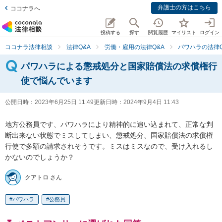
弁護士の方はこちら
ココナラへ
投稿する
探す
閲覧履歴
マイリスト
ログイン
ココナラ法律相談
法律Q&A
労働・雇用の法律Q&A
パワハラの法律Q
パワハラによる懲戒処分と国家賠償法の求償権行
使で悩んでいます
公開日時：
2023年6月25日 11:49
更新日時：
2024年9月4日 11:43
地方公務員です、パワハラにより精神的に追い込まれて、正常な判
断出来ない状態でミスしてしまい、懲戒処分、国家賠償法の求償権
行使で多額の請求されそうです。ミスはミスなので、受け入れるし
かないのでしょうか？
クアトロ さん
パワハラ
公務員