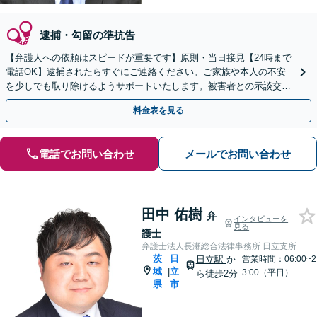
逮捕・勾留の準抗告
【弁護人への依頼はスピードが重要です】原則・当日接見【24時まで
電話OK】逮捕されたらすぐにご連絡ください。ご家族や本人の不安
を少しでも取り除けるようサポートいたします。被害者との示談交渉
もお任せください。
料金表を見る
電話でお問い合わせ
メールでお問い合わせ
田中 佑樹
弁
インタビューを
見る
護士
弁護士法人長瀬総合法律事務所 日立支所
茨
日
日立駅
か
営業時間：06:00~2
城
立
|
3:00（平日）
ら徒歩2分
県
市