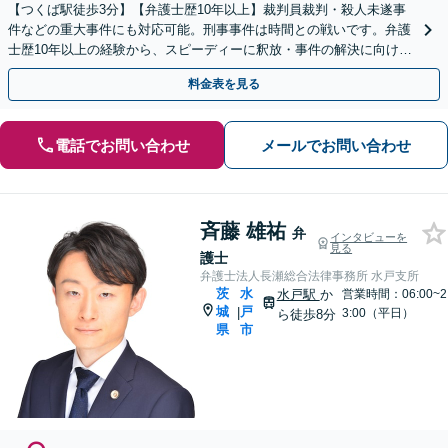
【つくば駅徒歩3分】【弁護士歴10年以上】裁判員裁判・殺人未遂事
件などの重大事件にも対応可能。刑事事件は時間との戦いです。弁護
士歴10年以上の経験から、スピーディーに釈放・事件の解決に向けて
動きます！【夜間・休日の相談可能】
料金表を見る
電話でお問い合わせ
メールでお問い合わせ
斉藤 雄祐
弁
インタビューを
見る
護士
弁護士法人長瀬総合法律事務所 水戸支所
茨
水
水戸駅
か
営業時間：06:00~2
城
戸
|
3:00（平日）
ら徒歩8分
県
市