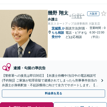
幾野 翔太
大阪府
インタビュ
ーを見る
弁護士
東京スタートアップ法律事務所 大阪支店
営業時間：0
茨城県
か
面談方法(対面・
らも相談
電話・ビデオな
6:30~22:00
受付中
ど)は応相談
（平日）
逮捕・勾留の準抗告
【警察署への接見は即日対応】【弁護士待機中/当日中の電話相談可
(予約制)】ご家族が犯罪容疑で逮捕されてしまったら刑事事件担当の
弁護士が身柄釈放・不起訴獲得に向けて全力でサポートします。【毎
月100名以上の相談実績】【全国対応】
料金表を見る