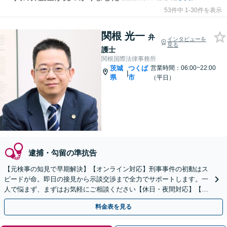
53件中 1-30件を表示
関根 光一
弁
インタビューを
見る
護士
関根国際法律事務所
茨城
つくば
営業時間：06:00~22:00
|
県
市
（平日）
逮捕・勾留の準抗告
【元検事の知見で早期解決】【オンライン対応】刑事事件の初動はス
ピードが命。即日の接見から示談交渉まで全力でサポートします。一
人で悩まず、まずはお気軽にご相談ください【休日・夜間対応】【英
語・ベトナム語対応可】
料金表を見る