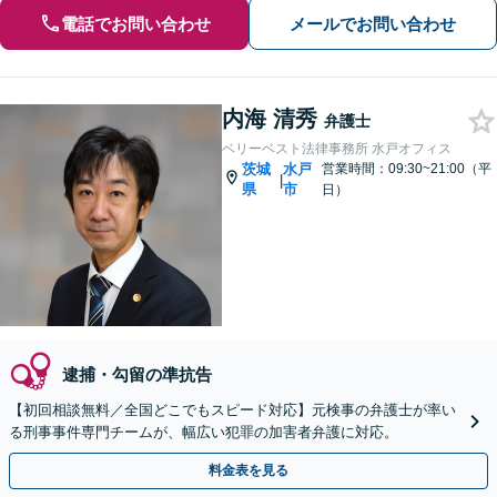
電話でお問い合わせ
メールでお問い合わせ
内海 清秀
弁護士
ベリーベスト法律事務所 水戸オフィス
茨城
水戸
営業時間：09:30~21:00（平
|
県
市
日）
逮捕・勾留の準抗告
【初回相談無料／全国どこでもスピード対応】元検事の弁護士が率い
る刑事事件専門チームが、幅広い犯罪の加害者弁護に対応。
料金表を見る