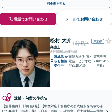
弁護士の腕次第で変わります【初回相談無料】
料金表を見る
電話でお問い合わせ
メールでお問い合わせ
松村 大介
東京都
インタビュ
ーを見る
弁護士
舟渡国際法律事務所
営業時間：0
茨城県
か
面談方法(対面・
らも相談
電話・ビデオな
7:00~23:00
受付中
ど)は応相談
（平日）
逮捕・勾留の準抗告
【無罪獲得】【即日接見】【中文対応】警察庁の公式解釈を高裁で砕
いた弁護士。痴漢・暴行・窃盗・詐欺・不法就労・退去強制——難関