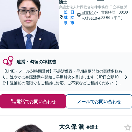
護士
弁護士法人片岡総合法律事務所 日立事務所
茨
日
日立駅
か
営業時間：00:00~
城
立
|
23:59（平日）
ら徒歩10分
県
市
逮捕・勾留の準抗告
【LINE・メール24時間受付】不起訴獲得・早期身柄開放の実績多数あ
り。速やかに弁護活動を開始し早期解決を目指します【JR日立駅10
分】逮捕前の段階でもご相談に対応。ご不安などご相談ください【土
日祝対応可】解決まで事務所一丸で徹底サポート
電話でお問い合わせ
メールでお問い合わせ
大久保 潤
弁護士