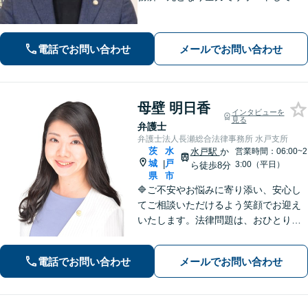
いります。独自の経営顧問サービスを
提供する企業法務／税理士の資格を活
かした相続関連業務／交通事故などに
電話でお問い合わせ
メールでお問い合わせ
幅広く対応します【初回相談無料】
【土日祝対応可】
母壁 明日香
インタビューを
見る
弁護士
弁護士法人長瀬総合法律事務所 水戸支所
茨
水
水戸駅
か
営業時間：06:00~2
城
戸
|
3:00（平日）
ら徒歩8分
県
市
🔷ご不安やお悩みに寄り添い、安心し
てご相談いただけるよう笑顔でお迎え
いたします。法律問題は、おひとりで
悩まずに、お気軽にお問い合わせいた
だき、まずは弁護士へご相談くださ
電話でお問い合わせ
メールでお問い合わせ
い。🔷遺産相続問題・離婚問題・男女
トラブル・交通事故・企業法務等幅広
く対応可能