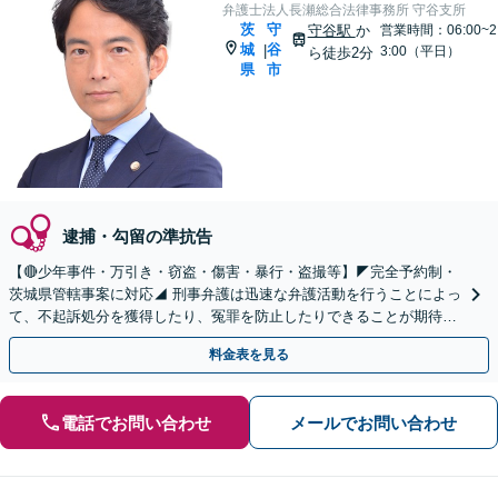
弁護士法人長瀬総合法律事務所 守谷支所
茨
守
守谷駅
か
営業時間：06:00~2
城
谷
|
3:00（平日）
ら徒歩2分
県
市
逮捕・勾留の準抗告
【🔴少年事件・万引き・窃盗・傷害・暴行・盗撮等】◤完全予約制・
茨城県管轄事案に対応◢ 刑事弁護は迅速な弁護活動を行うことによっ
て、不起訴処分を獲得したり、冤罪を防止したりできることが期待で
きます。可能な限り当日のご相談にも対応いたします。
料金表を見る
電話でお問い合わせ
メールでお問い合わせ