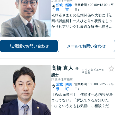
加藤法律事務所
茨城
稲敷
営業時間：09:00~18:00（平
|
県
市
日）
依頼者さまとの信頼関係を大切に【初
回相談無料】一人ひとりの状況をしっ
かりヒアリングし最適な解決へ導きま
す／離婚・相続・交通事故・債務整
理・企業法務・個人事業など幅広く対
応／見通しや方針を明確に提案／弁護
電話でお問い合わせ
メールでお問い合わせ
士費用もわかりやすく説明【夜間相談
可】
髙橋 直人
弁
インタビューを
見る
護士
阿見法律事務所
茨城
阿見
営業時間：00:00~23:55（平
|
県
町
日）
【Web面談可】「依頼すべき内容が決
まってない」「解決できるか知りた
い」という方もお気軽にご相談くださ
い【阿見町役場近く】相続問題、 交通