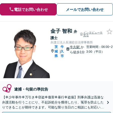
電話でお問い合わせ
メールでお問い合わせ
金子 智和
弁
インタビューを
見る
護士
弁護士法人長瀬総合法律事務所
茨
牛
牛久駅
か
営業時間：06:00~2
城
久
|
3:00（平日）
ら徒歩1分
県
市
逮捕・勾留の準抗告
【🔷少年事件🔷万引き🔷窃盗🔷傷害🔷暴行🔷盗撮】刑事弁護は迅速な
弁護活動を行うことにり、不起訴処分を獲得したり、冤罪を防止した
りできることが期待できます。可能な限り当日のご相談にも対応いた
します。◤完全予約制・初回法律相談無料◢