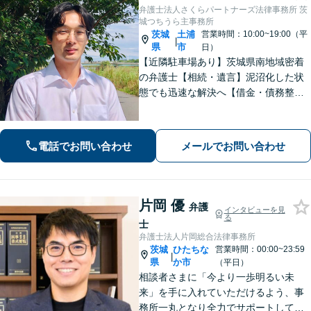
弁護士法人さくらパートナーズ法律事務所 茨
城つちうら主事務所
茨城
土浦
営業時間：10:00~19:00（平
|
県
市
日）
【近隣駐車場あり】茨城県南地域密着
の弁護士【相続・遺言】泥沼化した状
態でも迅速な解決へ【借金・債務整
理】個人法人問わず債務整理に尽力。
一つひとつの問題に真摯に向き合いま
す。【初回面談無料】【法テラス利用
電話でお問い合わせ
メールでお問い合わせ
可】【休日・夜間対応可】
片岡 優
弁護
インタビューを見
る
士
弁護士法人片岡総合法律事務所
茨城
ひたちな
営業時間：00:00~23:59
|
県
か市
（平日）
相談者さまに「今より一歩明るい未
来」を手に入れていただけるよう、事
務所一丸となり全力でサポートしてま