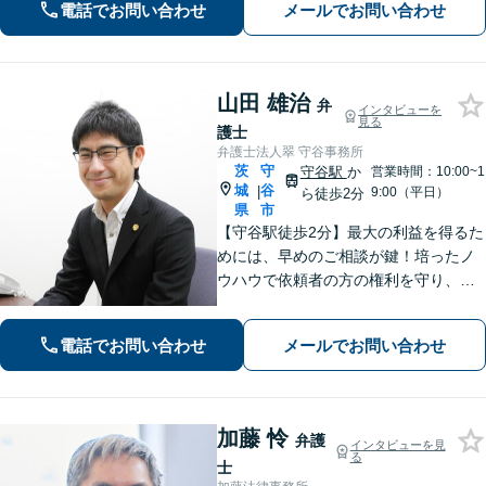
にご相談ください。
電話でお問い合わせ
メールでお問い合わせ
山田 雄治
弁
インタビューを
見る
護士
弁護士法人翠 守谷事務所
茨
守
守谷駅
か
営業時間：10:00~1
城
谷
|
9:00（平日）
ら徒歩2分
県
市
【守谷駅徒歩2分】最大の利益を得るた
めには、早めのご相談が鍵！培ったノ
ウハウで依頼者の方の権利を守り、最
上のリーガルサービスをお届けしま
す。借金、遺言相続、離婚、企業法務
電話でお問い合わせ
メールでお問い合わせ
その他どんな相談でも受け付けます。
加藤 怜
弁護
インタビューを見
る
士