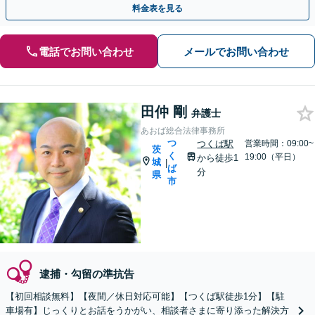
料金表を見る
電話でお問い合わせ
メールでお問い合わせ
田仲 剛
弁護士
あおば総合法律事務所
つ
つくば駅
営業時間：09:00~
茨
く
19:00（平日）
から徒歩1
城
|
ば
分
県
市
逮捕・勾留の準抗告
【初回相談無料】【夜間／休日対応可能】【つくば駅徒歩1分】【駐
車場有】じっくりとお話をうかがい、相談者さまに寄り添った解決方