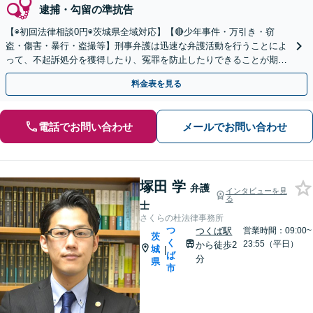
逮捕・勾留の準抗告
【◉初回法律相談0円◉茨城県全域対応】【🔴少年事件・万引き・窃
盗・傷害・暴行・盗撮等】刑事弁護は迅速な弁護活動を行うことによ
って、不起訴処分を獲得したり、冤罪を防止したりできることが期待
できます。可能な限り当日のご相談にも対応いたします。
料金表を見る
電話でお問い合わせ
メールでお問い合わせ
塚田 学
弁護
インタビューを見
る
士
さくらの杜法律事務所
つ
つくば駅
営業時間：09:00~
茨
く
23:55（平日）
から徒歩2
城
|
ば
分
県
市