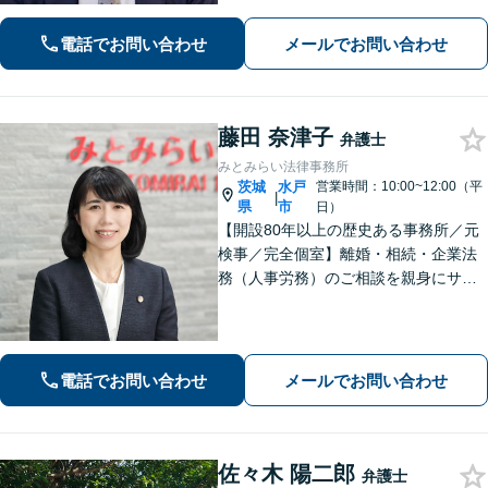
事故、 借金問題、 企業法務など幅広く
対応できます
電話でお問い合わせ
メールでお問い合わせ
藤田 奈津子
弁護士
みとみらい法律事務所
茨城
水戸
営業時間：10:00~12:00（平
|
県
市
日）
【開設80年以上の歴史ある事務所／元
検事／完全個室】離婚・相続・企業法
務（人事労務）のご相談を親身にサポ
ートいたします。相続・離婚など家族
に関する問題の実績豊富／協議・調
停・訴訟まで円滑に対応／人事労務を
中心とした企業法務に対応
電話でお問い合わせ
メールでお問い合わせ
佐々木 陽二郎
弁護士