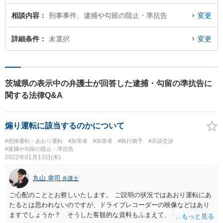
相談内容
刑事事件、逮捕や勾留の阻止・準抗告
変更
詳細条件
未選択
変更
茨城県の表示中の弁護士が回答した逮捕・勾留の準抗告に
関する法律Q&A
煽り運転に該当するのかについて
#危険運転・あおり運転
#加害者
#加害者
#執行猶予
#示談交渉
#逮捕や勾留の阻止・準抗告
2022年01月13日(木)
丸山 幸司
弁護士
ご心配のこととお察しいたします。 ご説明の状況ではあおり運転にあ
たるとは思われないのですが、ドライブレコーダーの映像などはあり
ますでしょうか？ そうした客観的な資料もふまえて、もう少し具体