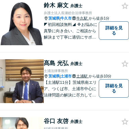
鈴木 麻文
弁護士
弁護士法人長瀬総合法律事務所
茨城県
牛久市
牛久駅
から徒歩1分
|
◤初回相談無料◢ 🔷お悩みに
詳細を見
真摯に向き合い、ご相談から
る
解決まで丁寧に適切にサポー
トいたします。誠実さと経験
で支えます。🔷不安な日々を
終わらせるために安心の第一
髙島 光弘
歩を踏み出しましょう。お気
弁護士
軽にお問い合わせください。
土浦法律事務所
茨城県
土浦市
土浦駅
から徒歩10分
|
【土浦駅11分】茨城県南エリ
詳細を見
ア、つくば市、土浦市中心に
る
法律問題の解決に尽力してお
ります。地域の実情を踏まえ
た丁寧な対応を心掛けていま
す。お困りごとがありました
谷口 友啓
ら、お気軽にご相談くださ
弁護士
い。
結城法律事務所