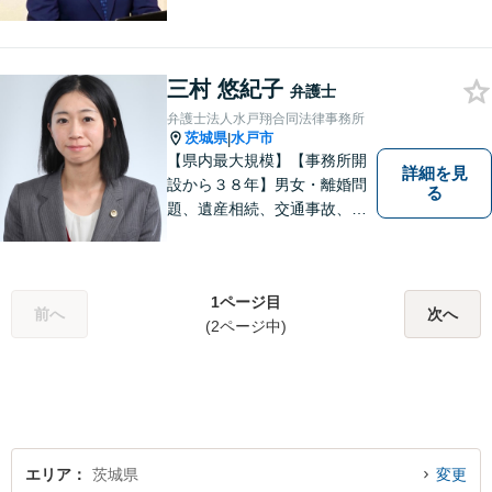
切な補償を受けられるよう、
弁護士として全力でサポート
させていただきます。コミュ
ニケーションを大切にし、最
三村 悠紀子
弁護士
善の解決へと導きます。
弁護士法人水戸翔合同法律事務所
茨城県
水戸市
|
【県内最大規模】【事務所開
詳細を見
設から３８年】男女・離婚問
る
題、遺産相続、交通事故、労
働問題、刑事事件などさまざ
まな法律トラブルに対応する
地域密着の女性弁護士。お困
1ページ目
りごとがあればお気軽にご相
前へ
次へ
(2ページ中)
談ください！お一人おひとり
に誠実に向き合います。
エリア
茨城県
変更