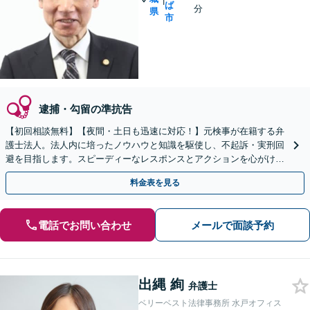
ば
分
県
市
逮捕・勾留の準抗告
【初回相談無料】【夜間・土日も迅速に対応！】元検事が在籍する弁
護士法人。法人内に培ったノウハウと知識を駆使し、不起訴・実刑回
避を目指します。スピーディーなレスポンスとアクションを心がけ、
最善の解決を目指します【電話相談可】
料金表を見る
電話でお問い合わせ
メールで面談予約
出縄 絢
弁護士
ベリーベスト法律事務所 水戸オフィス