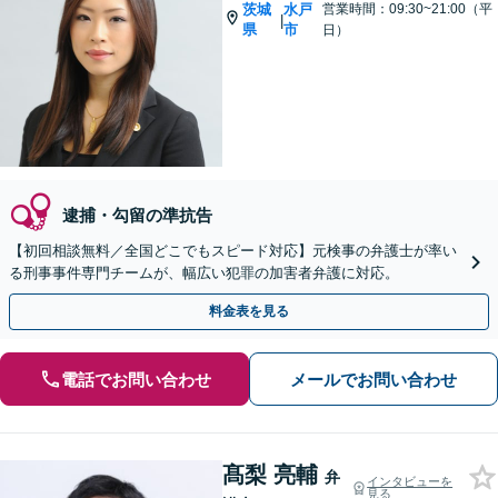
茨城
水戸
営業時間：09:30~21:00（平
|
県
市
日）
逮捕・勾留の準抗告
【初回相談無料／全国どこでもスピード対応】元検事の弁護士が率い
る刑事事件専門チームが、幅広い犯罪の加害者弁護に対応。
料金表を見る
電話でお問い合わせ
メールでお問い合わせ
髙梨 亮輔
弁
インタビューを
見る