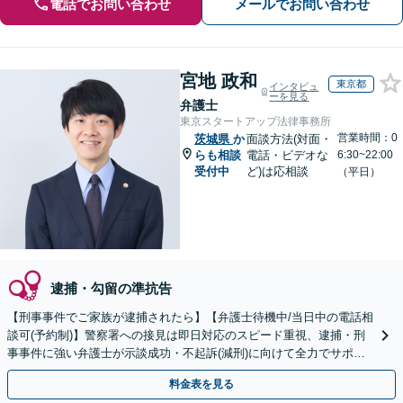
電話でお問い合わせ
メールでお問い合わせ
宮地 政和
東京都
インタビュ
ーを見る
弁護士
東京スタートアップ法律事務所
営業時間：0
茨城県
か
面談方法(対面・
らも相談
電話・ビデオな
6:30~22:00
受付中
ど)は応相談
（平日）
逮捕・勾留の準抗告
【刑事事件でご家族が逮捕されたら】【弁護士待機中/当日中の電話相
談可(予約制)】警察署への接見は即日対応のスピード重視、逮捕・刑
事事件に強い弁護士が示談成功・不起訴(減刑)に向けて全力でサポー
トします。【加害者側の相談専門】
料金表を見る