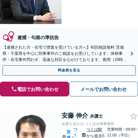
逮捕・勾留の準抗告
【逮捕された方・在宅で捜査を受けている方へ】初回相談無料 茨城
県・千葉県を中心に刑事事件のご相談をお受けしています。身柄事
件・在宅事件問わず、迅速な対応を心がけております。夜間（20時ま
で）休日のご相談にも対応しています。
料金表を見る
電話でお問い合わせ
メールでお問い合わせ
安藤 伸介
弁護士
弁護士法人心 つくば法律事務所
つ
つくば駅
営業時間：09:00~
茨
く
21:00（平日）
から徒歩5
城
|