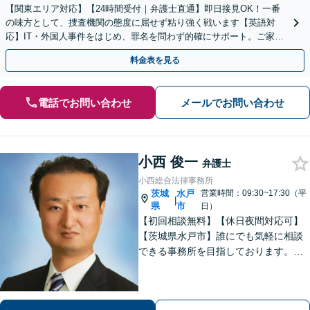
【関東エリア対応】【24時間受付｜弁護士直通】即日接見OK！一番
の味方として、捜査機関の態度に屈せず粘り強く戦います【英語対
応】IT・外国人事件をはじめ、罪名を問わず的確にサポート。ご家族
とも密に連携。幅広い地域へ迅速対応【WEB面談可】
料金表を見る
電話でお問い合わせ
メールでお問い合わせ
小西 俊一
弁護士
小西総合法律事務所
茨城
水戸
営業時間：09:30~17:30（平
|
県
市
日）
【初回相談無料】【休日夜間対応可】
【茨城県水戸市】誰にでも気軽に相談
できる事務所を目指しております。依
頼者の方の費用対効果の観点からもご
納得の行くまでご説明をいたします。
お困りのことがございましたらお気軽