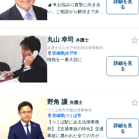
詳細を見
◢ 🔷お悩みに真摯に向き合
る
い、ご相談から解決まで弁護
士がサポートいたします。誠
実さと経験で支えます。🔷不
安な日々を終わらせるために
丸山 幸司
安心の第一歩を踏み出しまし
弁護士
ょう。お気軽にお問い合わせ
弁護士法人水戸翔合同法律事務所
ください。
茨城県
水戸市
|
情熱を一番大切に
詳細を見
る
野角 謙
弁護士
つくば研究学園法律事務所
茨城県
つくば市
|
【つくば駅にある法律事務
詳細を見
所】【交通事故の特化】交通
る
事故に遭われた全ての方が適