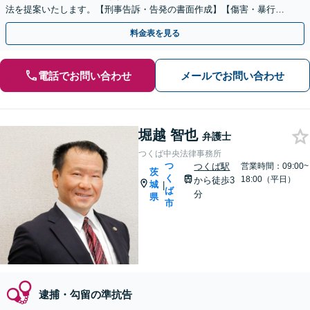
法を提案いたします。【刑事告訴・告発の書面作成】【傷害・暴行・
窃盗・詐欺・覚せい剤】【私選・国選弁護人を数多く経験】
料金表を見る
電話でお問い合わせ
メールでお問い合わせ
堀越 智也
弁護士
つくば中央法律事務所
つ
つくば駅
営業時間：09:00~
茨
く
18:00（平日）
から徒歩3
城
|
ば
分
県
市
逮捕・勾留の準抗告