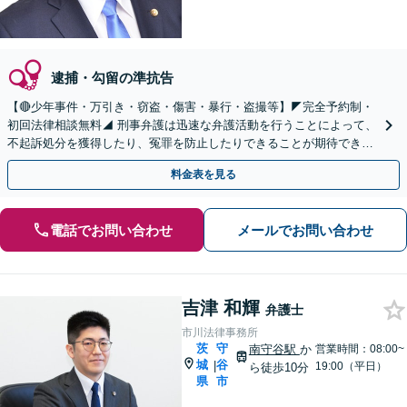
逮捕・勾留の準抗告
【🔴少年事件・万引き・窃盗・傷害・暴行・盗撮等】◤完全予約制・
初回法律相談無料◢ 刑事弁護は迅速な弁護活動を行うことによって、
不起訴処分を獲得したり、冤罪を防止したりできることが期待できま
す。可能な限り当日のご相談にも対応いたします。
料金表を見る
電話でお問い合わせ
メールでお問い合わせ
吉津 和輝
弁護士
市川法律事務所
茨
守
南守谷駅
か
営業時間：08:00~
城
谷
|
19:00（平日）
ら徒歩10分
県
市