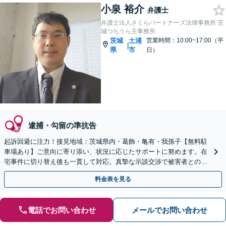
小泉 裕介
弁護士
弁護士法人さくらパートナーズ法律事務所 茨
城つちうら主事務所
茨城
土浦
営業時間：10:00~17:00（平
|
県
市
日）
逮捕・勾留の準抗告
起訴回避に注力！接見地域：茨城県内・葛飾・亀有・我孫子【無料駐
車場あり】ご意向に寄り添い、状況に応じたサポートに努めます。在
宅事件に切り替え後も一貫して対応。真摯な示談交渉で被害者との和
解を目指します【夜間休日対応】【土浦駅よりバス10分】
料金表を見る
電話でお問い合わせ
メールでお問い合わせ