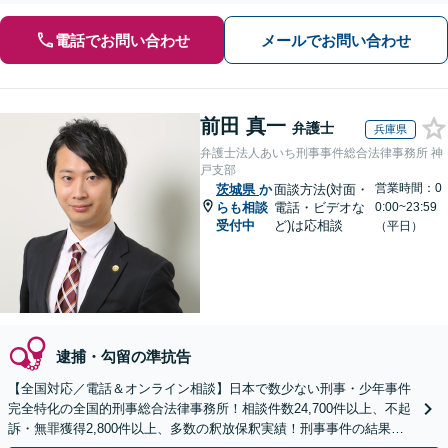
電話でお問い合わせ
メールでお問い合わせ
前田 真一
弁護士
兵庫県
弁護士法人あいち刑事事件総合法律事務所 神
戸支部
営業時間：0
茨城県
か
面談方法(対面・
らも相談
電話・ビデオな
0:00~23:59
受付中
ど)は応相談
（平日）
逮捕・勾留の準抗告
【全国対応／電話＆オンライン相談】日本で数少ない刑事・少年事件
完全特化の全国的刑事総合法律事務所！相談件数24,700件以上、不起
訴・無罪獲得2,800件以上、多数の釈放保釈実績！刑事事件の結果は