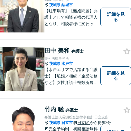
茨城県
結城市
|
【駐車場有】【離婚問題】弁
詳細を見
護士として相談者様の代理人
る
となり、相談者様に変わって
対応し、後のトラブルを未然
に防ぎます。 易しい言葉で、
明確に判断をお示しし、問題
解決をサポートさせていただ
田中 美和
弁護士
きますので、是非ご相談くだ
美和法律事務所
さい。
茨城県
水戸市
|
【水戸エリアで活躍する弁護
詳細を見
士】【離婚／相続／企業法務
る
など】女性弁護士複数所属／
多岐にわたる分野で解決実績
あり。皆様の新たな一歩を支
援すべく、多面的にサポート
いたします。お困りごとがあ
竹内 聡
弁護士
ればお気軽にご相談くださ
弁護士法人長瀬総合法律事務所 日立支所
い。
茨城県
日立市
日立駅
から徒歩2分
|
◤完全予約制・初回相談無料