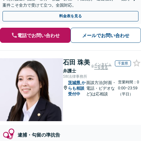
案件こそ全力で受けて立つ。全国対応。
料金表を見る
電話でお問い合わせ
メールでお問い合わせ
石田 珠美
千葉県
インタビュ
ーを見る
弁護士
Sfil法律事務所
営業時間：0
茨城県
か
面談方法(対面・
らも相談
電話・ビデオな
0:00~23:59
受付中
ど)は応相談
（平日）
逮捕・勾留の準抗告