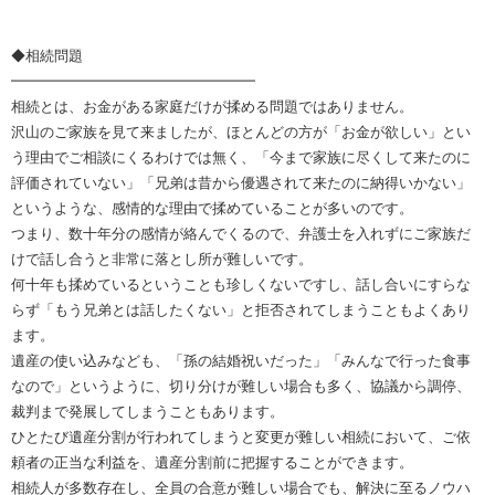
◆相続問題
━━━━━━━━━━━━━━━━━
相続とは、お金がある家庭だけが揉める問題ではありません。
沢山のご家族を見て来ましたが、ほとんどの方が「お金が欲しい」とい
う理由でご相談にくるわけでは無く、「今まで家族に尽くして来たのに
評価されていない」「兄弟は昔から優遇されて来たのに納得いかない」
というような、感情的な理由で揉めていることが多いのです。
つまり、数十年分の感情が絡んでくるので、弁護士を入れずにご家族だ
けで話し合うと非常に落とし所が難しいです。
何十年も揉めているということも珍しくないですし、話し合いにすらな
らず「もう兄弟とは話したくない」と拒否されてしまうこともよくあり
ます。
遺産の使い込みなども、「孫の結婚祝いだった」「みんなで行った食事
なので」というように、切り分けが難しい場合も多く、協議から調停、
裁判まで発展してしまうこともあります。
ひとたび遺産分割が行われてしまうと変更が難しい相続において、ご依
頼者の正当な利益を、遺産分割前に把握することができます。
相続人が多数存在し、全員の合意が難しい場合でも、解決に至るノウハ