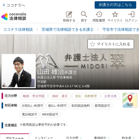
弁護士の方はこちら
ココナラへ
投稿する
探す
閲覧履歴
マイリスト
ログイン
ココナラ法律相談
茨城県で法律相談できる弁護士
守谷市で法律相談で
マイリストに入れる
やまだ ゆうじ
山田 雄治
弁護士
弁護士法人翠 守谷事務所
守谷駅
茨城県
守谷市中央4-13-17 NCビル4階
注力分野
離婚・男女問題
相続・遺言
借金・債務整理
企業法務
対応体制
分割払い利用可
後払い利用可
初回面談無料
夜間面談可
電話相談可
WEB面談可
※夜間面談は事前予約が必要です。
注意補足
インタビュー
注力分野
事例紹介
料金表
プロフィール