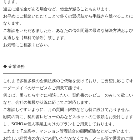
ります。
過去に過払金がある場合など、借金が減ることもあります。
お早めにご相談いただくことで多くの選択肢から手続きを選べることに
なります。
ご相談をいただきましたら、あなたの借金問題の最適な解決方法および
見通しを【無料で診断】致します。
お気軽にご相談ください。
◆ 企業法務
━━━━━━━━━━━━
これまで多種多様の企業法務のご依頼を受けており、ご要望に応じてオ
ーダーメイドのサービスをご用意可能です。
例えば、困ったらすぐに相談したい、契約書のレビューのみして欲しい
など、会社の規模や状況に応じてご対応します。
ご相談しやすいように、月の質問上限数なども特に設けておりません。
顧問の前に、契約書レビューのみなどスポットのご依頼もお受けします
し、SOHOや個人事業主向けのプランもご用意しております。
これまでIT企業や、マンション管理組合の顧問経験などがございます。
お忙しい経営者の方がご来所いただかなくても、メール等で通常のご相