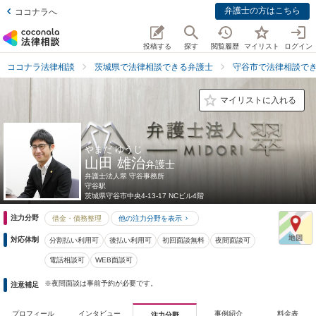
弁護士の方はこちら
ココナラへ
投稿する
探す
閲覧履歴
マイリスト
ログイン
ココナラ法律相談
茨城県で法律相談できる弁護士
守谷市で法律相談で
マイリストに入れる
やまだ ゆうじ
山田 雄治
弁護士
弁護士法人翠 守谷事務所
守谷駅
茨城県
守谷市中央4-13-17 NCビル4階
注力分野
借金・債務整理
他の注力分野を表示
対応体制
分割払い利用可
後払い利用可
初回面談無料
夜間面談可
電話相談可
WEB面談可
※夜間面談は事前予約が必要です。
注意補足
プロフィール
インタビュー
事例紹介
料金表
注力分野