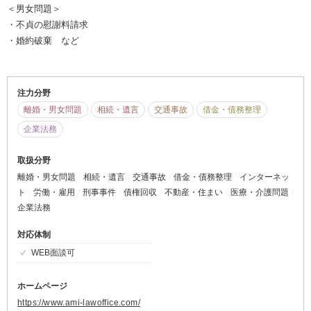
＜男女問題＞
・不貞の慰謝料請求
・婚約破棄 など
注力分野
離婚・男女問題
相続・遺言
交通事故
借金・債務整理
企業法務
取扱分野
離婚・男女問題
相続・遺言
交通事故
借金・債務整理
インターネッ
ト
労働・雇用
刑事事件
債権回収
不動産・住まい
医療・介護問題
企業法務
対応体制
WEB面談可
ホームページ
https://www.ami-lawoffice.com/