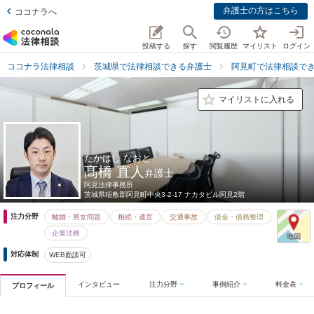
弁護士の方はこちら
ココナラへ
投稿する
探す
閲覧履歴
マイリスト
ログイン
ココナラ法律相談
茨城県で法律相談できる弁護士
阿見町で法律相談で
マイリストに入れる
たかはし なおと
髙橋 直人
弁護士
阿見法律事務所
茨城県
稲敷郡阿見町中央3-2-17 ナカタビル阿見2階
注力分野
離婚・男女問題
相続・遺言
交通事故
借金・債務整理
企業法務
対応体制
WEB面談可
インタビュー
注力分野
事例紹介
料金表
プロフィール