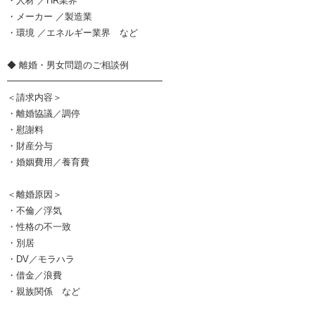
・人材 ／HR業界
・メーカー ／製造業
・環境 ／エネルギー業界 など
◆ 離婚・男女問題のご相談例
━━━━━━━━━━━━━━━━━
＜請求内容＞
・離婚協議／調停
・慰謝料
・財産分与
・婚姻費用／養育費
＜離婚原因＞
・不倫／浮気
・性格の不一致
・別居
・DV／モラハラ
・借金／浪費
・親族関係 など