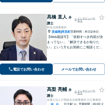
故🔹離婚浮気🔹遺産相続等】
髙橋 直人
弁
インタビューを
見る
護士
阿見法律事務所
茨城県
阿見町
営業時間：本日定休日
|
【Web面談可】「依頼すべき内容が決
まってない」「解決できるか知りた
い」という方もお気軽にご相談くださ
い【阿見町役場近く】相続問題、 交通
事故、 借金問題、 企業法務など幅広く
対応できます
電話でお問い合わせ
メールでお問い合わせ
髙梨 亮輔
弁
インタビューを
見る
護士
弁護士法人片岡総合法律事務所 日立事務所
日立駅
か
営業時間：00:00~2
茨
日