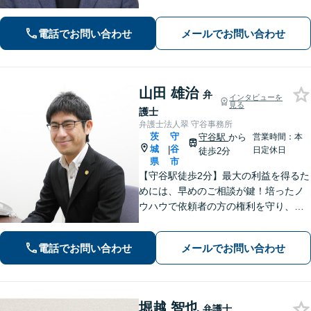
提供する企業法務／税理士の資格を活
かした相続関連業務／交通事故などに
電話でお問い合わせ
メールでお問い合わせ
幅広く対応します【初回相談無料】
【土日祝対応可】
山田 雄治
弁
インタビューを
見る
護士
弁護士法人翠 守谷事務所
茨
守
守谷駅
から
営業時間：本
城
谷
|
日定休日
徒歩2分
県
市
【守谷駅徒歩2分】最大の利益を得るた
めには、早めのご相談が鍵！培ったノ
ウハウで依頼者の方の権利を守り、最
上のリーガルサービスをお届けしま
す。借金、遺言相続、離婚、企業法務
電話でお問い合わせ
メールでお問い合わせ
その他どんな相談でも受け付けます。
堀越 智也
弁護士