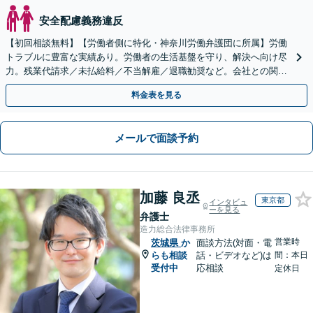
安全配慮義務違反
【初回相談無料】【労働者側に特化・神奈川労働弁護団に所属】労働
トラブルに豊富な実績あり。労働者の生活基盤を守り、解決へ向け尽
力。残業代請求／未払給料／不当解雇／退職勧奨など。会社との関係
性も考慮し、ご意向を尊重しながら丁寧に対応いたします
料金表を見る
メールで面談予約
加藤 良丞
東京都
インタビュ
ーを見る
弁護士
造力総合法律事務所
営業時
茨城県
か
面談方法(対面・電
らも相談
話・ビデオなど)は
間：本日
受付中
応相談
定休日