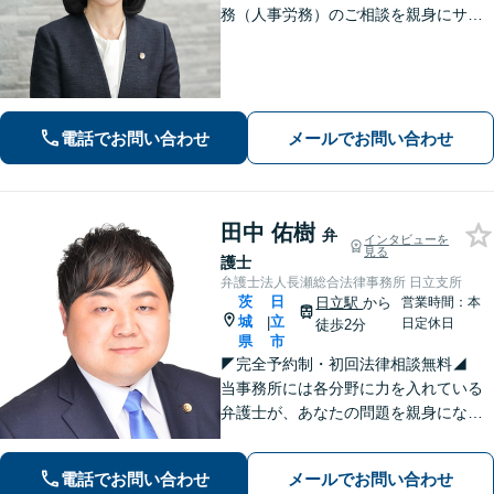
務（人事労務）のご相談を親身にサポ
ートいたします。相続・離婚など家族
に関する問題の実績豊富／協議・調
停・訴訟まで円滑に対応／人事労務を
中心とした企業法務に対応
電話でお問い合わせ
メールでお問い合わせ
田中 佑樹
弁
インタビューを
見る
護士
弁護士法人長瀬総合法律事務所 日立支所
茨
日
日立駅
から
営業時間：本
城
立
|
日定休日
徒歩2分
県
市
◤完全予約制・初回法律相談無料◢
当事務所には各分野に力を入れている
弁護士が、あなたの問題を親身になっ
てサポートいたします。まずはじっく
りお話しをお聞かせください。【🔹刑
電話でお問い合わせ
メールでお問い合わせ
事事件🔹不動産（建物明渡）🔹交通事