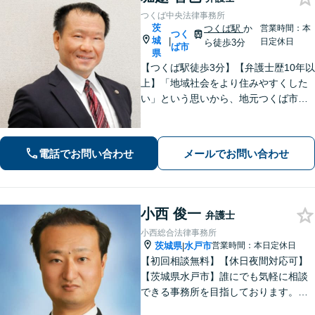
つくば中央法律事務所
茨
つくば駅
か
営業時間：本
つく
城
|
日定休日
ら徒歩3分
ば市
県
【つくば駅徒歩3分】【弁護士歴10年以
上】「地域社会をより住みやすくした
い」という思いから、地元つくば市で
開業◎【離婚・男女問題】慰謝料・養
育費など幅広いトラブルに対応【相
続・遺言】残された借金・不動産に困
電話でお問い合わせ
メールでお問い合わせ
っていませんか？
小西 俊一
弁護士
小西総合法律事務所
茨城県
水戸市
営業時間：本日定休日
|
【初回相談無料】【休日夜間対応可】
【茨城県水戸市】誰にでも気軽に相談
できる事務所を目指しております。依
頼者の方の費用対効果の観点からもご