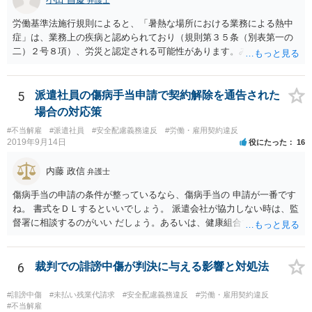
弁護士
労働基準法施行規則によると、「暑熱な場所における業務による熱中
症」は、業務上の疾病と認められており（規則第３５条（別表第一の
二）２号８項）、労災と認定される可能性があります。みんな同条件
なので労災とは認定されないということはありません。 具体的な要件
としては、①仕事をしている時間・場所に熱中症を引き起こす明確な
原因が存在していること、②その原因により熱中症に至ったという因
5
派遣社員の傷病手当申請で契約解除を通告された
果関係があること、③仕事に関係しない他の原因により発症したもの
場合の対応策
ではないことが認められれば、労災として認定されるため、業務によ
#不当解雇
#派遣社員
#安全配慮義務違反
#労働・雇用契約違反
る移動中に意識が朦朧とし倒れ、熱中症と診断されたのであれば労災
2019年9月14日
役にたった
16
認定される可能性は充分にあります。 会社には安全配慮義務があるに
もかかわらず、就業規則によってスーツが義務付けられたり、1日10件
内藤 政信
弁護士
の外回り件数のノルマ、経費削減のためのタクシー禁止など規則があ
るのであれば、会社の安全配慮義務違反が認められる可能性がありま
傷病手当の申請の条件が整っているなら、傷病手当の 申請が一番です
す。 したがって、会社へ入院治療費や休業損害、慰謝料等を請求でき
ね。 書式をＤＬするといいでしょう。 派遣会社が協力しない時は、監
る可能性はあるので、具体的な内容を一度弁護士に相談するのが良い
督署に相談するのがいい だしょう。あるいは、健康組合ですね。
と思われます。
6
裁判での誹謗中傷が判決に与える影響と対処法
#誹謗中傷
#未払い残業代請求
#安全配慮義務違反
#労働・雇用契約違反
#不当解雇