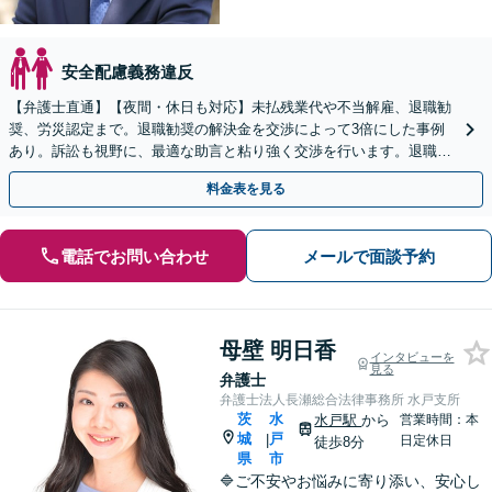
安全配慮義務違反
【弁護士直通】【夜間・休日も対応】未払残業代や不当解雇、退職勧
奨、労災認定まで。退職勧奨の解決金を交渉によって3倍にした事例
あり。訴訟も視野に、最適な助言と粘り強く交渉を行います。退職前
後、育休中などの状況でも歓迎。まずはご相談下さい！
料金表を見る
電話でお問い合わせ
メールで面談予約
母壁 明日香
インタビューを
見る
弁護士
弁護士法人長瀬総合法律事務所 水戸支所
茨
水
水戸駅
から
営業時間：本
城
戸
|
日定休日
徒歩8分
県
市
🔷ご不安やお悩みに寄り添い、安心し