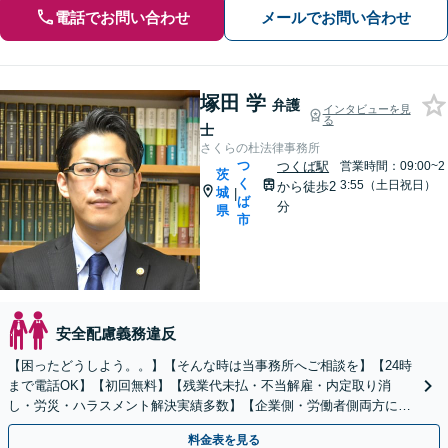
電話でお問い合わせ
メールでお問い合わせ
塚田 学
弁護
インタビューを見
る
士
さくらの杜法律事務所
つ
つくば駅
営業時間：09:00~2
茨
く
3:55（土日祝日）
から徒歩2
城
|
ば
分
県
市
安全配慮義務違反
【困ったどうしよう。。】【そんな時は当事務所へご相談を】【24時
まで電話OK】【初回無料】【残業代未払・不当解雇・内定取り消
し・労災・ハラスメント解決実績多数】【企業側・労働者側両方に対
応可】【従業員トラブル、問題社員対応もお任せください】
料金表を見る