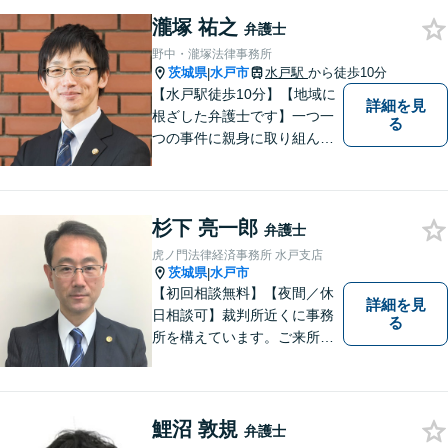
瀧塚 祐之
弁護士
野中・瀧塚法律事務所
茨城県
水戸市
水戸駅
から徒歩10分
|
【水戸駅徒歩10分】【地域に
詳細を見
根ざした弁護士です】一つ一
る
つの事件に親身に取り組んで
いくことを心がけています。
【開設55年以上の法律事務
所】相談者の意向をきちんと
杉下 亮一郎
把握した上で、正当な権利を
弁護士
守るために丁寧な対応を致し
虎ノ門法律経済事務所 水戸支店
ます。
茨城県
水戸市
|
【初回相談無料】【夜間／休
詳細を見
日相談可】裁判所近くに事務
る
所を構えています。ご来所・
ご相談しやすい環境を整えて
おりますので、お気軽にご相
談ください。ご依頼者様とと
もに最善の解決を目指しま
鯉沼 敦規
弁護士
す。