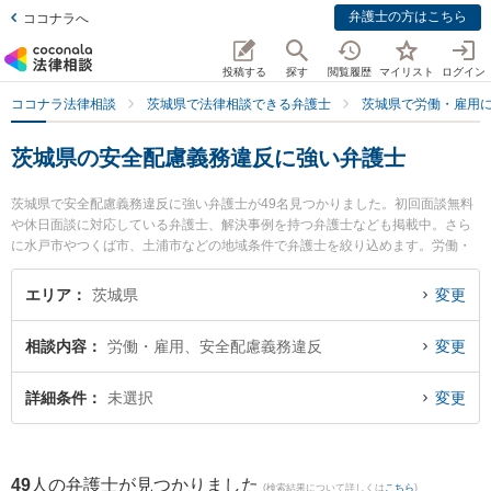
弁護士の方はこちら
ココナラへ
投稿する
探す
閲覧履歴
マイリスト
ログイン
ココナラ法律相談
茨城県で法律相談できる弁護士
茨城県で労働・雇用
茨城県の安全配慮義務違反に強い弁護士
茨城県で安全配慮義務違反に強い弁護士が49名見つかりました。初回面談無料
や休日面談に対応している弁護士、解決事例を持つ弁護士なども掲載中。さら
に水戸市やつくば市、土浦市などの地域条件で弁護士を絞り込めます。労働・
雇用に関係する不当解雇や退職勧奨、内定取消等の細かな分野での絞り込み検
索もでき便利です。特にベリーベスト法律事務所 水戸オフィスの出縄 絢弁護士
エリア
茨城県
変更
やベリーベスト法律事務所 水戸オフィスの内海 清秀弁護士、さくらの杜法律事
務所の塚田 学弁護士のプロフィール情報や弁護士費用、強みなどが注目されて
相談内容
労働・雇用、安全配慮義務違反
変更
います。『茨城県で土日や夜間に発生した安全配慮義務違反のトラブルを今す
ぐに弁護士に相談したい』『安全配慮義務違反のトラブル解決の実績豊富な近
くの弁護士を検索したい』『初回相談無料で安全配慮義務違反を法律相談でき
詳細条件
未選択
変更
る茨城県内の弁護士に相談予約したい』などでお困りの相談者さんにおすすめ
です。
49
人の弁護士が見つかりました
(検索結果について詳しくは
こちら
)