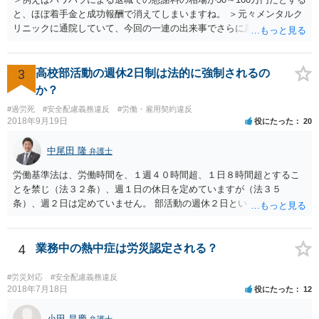
と、ほぼ着手金と成功報酬で消えてしまいますね。 ＞元々メンタルク
リニックに通院していて、今回の一連の出来事でさらに悪化した事実
を医師の診断書で証拠として提出しても慰謝料は変わらないですか？
万が一、慰謝料請求が認められるにしても金額としては微々たるもの
かと思いますが、依頼する弁護士に詳細を説明したうえで指示を仰い
3
高校部活動の週休2日制は法的に強制されるの
だ方がいいかと思います。
か？
#過労死
#安全配慮義務違反
#労働・雇用契約違反
2018年9月19日
役にたった
20
中尾田 隆
弁護士
労働基準法は、労働時間を、１週４０時間超、１日８時間超とするこ
とを禁じ（法３２条）、週１日の休日を定めていますが（法３５
条）、週２日は定めていません。 部活動の週休２日というのは、スポ
ーツ庁の指針のことと思われますが、法的拘束力はありません。つま
り週休2日とするか、しないか、もっと別の制度とするかは、各教育委
員会や学校の判断に委ねられています。 したがって、生徒の保護者会
4
業務中の熱中症は労災認定される？
と、学校とで、生徒の健全育成のためにスポーツ庁の指針を遵守して
もらいたいなどと、交渉してもらうことが良いと考えられます。 もち
#労災対応
#安全配慮義務違反
ろん、保護者の間でも、週休2日制を認める意見と、反対の意見と対立
2018年7月18日
役にたった
12
することは予想されますが、そういったことも含めて話し合いをする
ことが必要と思われます。
小田 昌慶