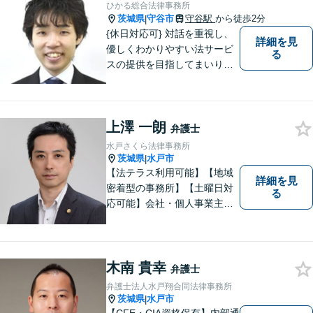
ひかる総合法律事務所
茨城県
守谷市
守谷駅
から徒歩2分
|
{休日対応可} 対話を重視し、
詳細を見
優しくわかりやすい法サービ
る
スの提供を目指してまいりま
す。
上澤 一朗
弁護士
水戸さくら法律事務所
茨城県
水戸市
|
【法テラス利用可能】【地域
詳細を見
密着型の事務所】【土曜日対
る
応可能】会社・個人事業主の
方の顧問契約/著作権問題/交通
事故/離婚/相続・遺産分割/不
動産に関するトラブル/借金返
済などに対応しております。
木南 貴幸
弁護士
お気軽にご相談ください。
弁護士法人水戸翔合同法律事務所
茨城県
水戸市
|