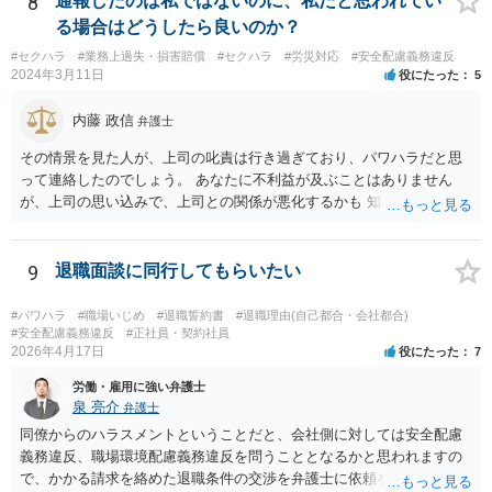
8
通報したのは私ではないのに、私だと思われてい
る場合はどうしたら良いのか？
#セクハラ
#業務上過失・損害賠償
#セクハラ
#労災対応
#安全配慮義務違反
2024年3月11日
役にたった
5
内藤 政信
弁護士
その情景を見た人が、上司の叱責は行き過ぎており、パワハラだと思
って連絡したのでしょう。 あなたに不利益が及ぶことはありません
が、上司の思い込みで、上司との関係が悪化するかも 知れませんね。
9
退職面談に同行してもらいたい
#パワハラ
#職場いじめ
#退職誓約書
#退職理由(自己都合・会社都合)
#安全配慮義務違反
#正社員・契約社員
2026年4月17日
役にたった
7
労働・雇用に強い弁護士
泉 亮介
弁護士
同僚からのハラスメントということだと、会社側に対しては安全配慮
義務違反、職場環境配慮義務違反を問うこととなるかと思われますの
で、かかる請求を絡めた退職条件の交渉を弁護士に依頼をされた方が