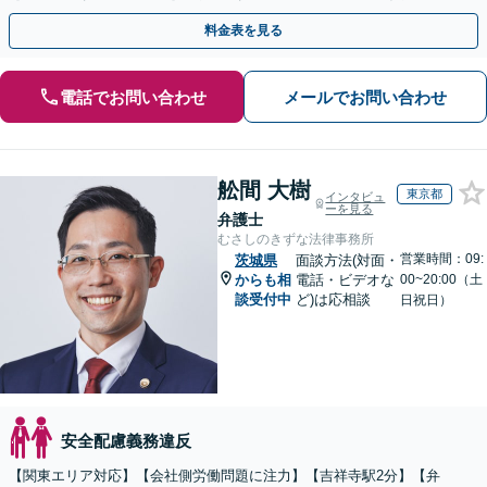
益と今後の事業成長を守り抜きます。
料金表を見る
電話でお問い合わせ
メールでお問い合わせ
舩間 大樹
東京都
インタビュ
ーを見る
弁護士
むさしのきずな法律事務所
営業時間：09:
茨城県
面談方法(対面・
からも相
電話・ビデオな
00~20:00（土
談受付中
ど)は応相談
日祝日）
安全配慮義務違反
【関東エリア対応】【会社側労働問題に注力】【吉祥寺駅2分】【弁