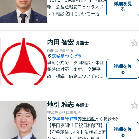
【CFE・CIA資格保有】内部通
詳細を見
報・公益通報窓口とハラスメ
る
ント相談窓口について一括対
応いたします【従業員500名
超の内部通報窓口業務経験】
内田 智宏
弁護士
内田法律事務所
茨城県
つくば市
|
事前予約で、夜間相談・休日
詳細を見
相談に対応します。 交通事
る
故・相続・借金についてのご
相談は初回無料で実施いたし
ますので、お問合せくださ
い。
地引 雅志
弁護士
守谷総合法律事務所
茨城県
守谷市
守谷駅
から徒歩4分
|
【平日夜間/土日祝日相談可】
詳細を見
【守谷駅徒歩4分】依頼者に寄
る