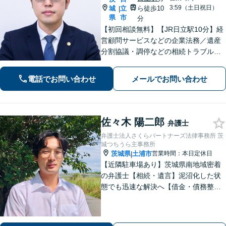
3:59（土日祝日）
城
立
ら徒歩10
|
県
市
分
【初回相談無料】【JR日立駅10分】経
営顧問サービスなどの企業法務／遺産
分割協議・調停などの相続トラブルや
手続き／自己破産・任意整理など借金
問題を中心に、幅広くご相談を承りま
電話でお問い合わせ
メールでお問い合わせ
す【土日祝対応可】分かりやすく丁寧
な対応を心がけ、最善の解決を目指し
ます
佐々木 陽二郎
弁護士
弁護士法人さくらパートナーズ法律事務所 茨
城つちうら主事務所
茨城県
土浦市
営業時間：本日定休日
|
【近隣駐車場あり】茨城県南地域密着
の弁護士【相続・遺言】泥沼化した状
態でも迅速な解決へ【借金・債務整
理】個人法人問わず債務整理に尽力。
一つひとつの問題に真摯に向き合いま
す。【初回面談無料】【法テラス利用