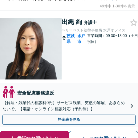
49件中 1-30件を表示
出縄 絢
弁護士
ベリーベスト法律事務所 水戸オフィス
茨城
水戸
営業時間：09:30~18:00（土日
|
県
市
祝日）
安全配慮義務違反
【解雇・残業代の相談料0円】サービス残業、突然の解雇、あきらめ
ないで。【電話・オンライン相談対応（予約制）】
料金表を見る