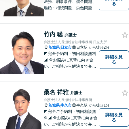
法務、刑事事件、借金問題、
る
離婚・相続問題、労働問題そ
の他幅広い事件に対応してお
ります。 皆様にとって最良の
結果をご提供できるよう、誠
実・迅速・丁寧な事件処理を
竹内 聡
弁護士
心掛けています。
弁護士法人長瀬総合法律事務所 日立支所
茨城県
日立市
日立駅
から徒歩2分
|
◤完全予約制・初回相談無料
詳細を見
◢ 🔷お悩みに真摯に向き合
る
い、ご相談から解決まで弁護
士がサポートいたします。誠
実さと経験で支えます。🔷不
安な日々を終わらせるために
桑名 祥雅
安心の第一歩を踏み出しまし
弁護士
ょう。お気軽にお問い合わせ
弁護士法人長瀬総合法律事務所
ください。
茨城県
牛久市
牛久駅
から徒歩1分
|
◤完全ご予約制・初回相談無
詳細を見
料◢ 🔷お悩みに真摯に向き合
る
い、ご相談から解決まで弁護