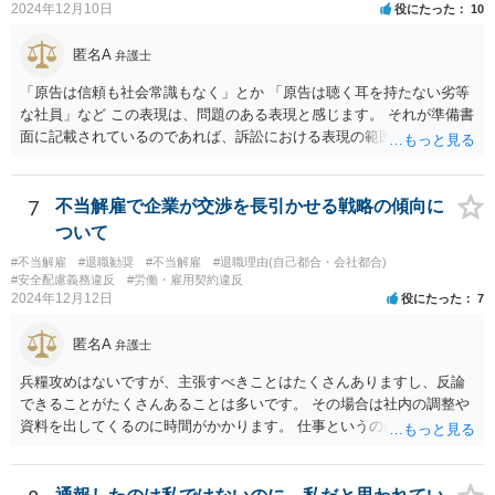
2024年12月10日
役にたった
10
匿名A
弁護士
「原告は信頼も社会常識もなく」とか 「原告は聴く耳を持たない劣等
な社員」など この表現は、問題のある表現と感じます。 それが準備書
面に記載されているのであれば、訴訟における表現の範囲を超えてい
ると感じます。
7
不当解雇で企業が交渉を長引かせる戦略の傾向に
ついて
#不当解雇
#退職勧奨
#不当解雇
#退職理由(自己都合・会社都合)
#安全配慮義務違反
#労働・雇用契約違反
2024年12月12日
役にたった
7
匿名A
弁護士
兵糧攻めはないですが、主張すべきことはたくさんありますし、反論
できることがたくさんあることは多いです。 その場合は社内の調整や
資料を出してくるのに時間がかかります。 仕事というのは平日の多く
の時間を占めますし、会社は報告書や通話記録や日報など多くの証拠
をもっていますので。