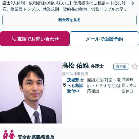
護士2人体制！依頼者様の強い味方に】使用者側のご相談を中心に対
応。従業員トラブル、就業規則・契約書の整備、労務トラブルの早期
解決・防止に努めます。
料金表を見る
電話でお問い合わせ
メールで面談予約
髙松 佑維
弁護士
東京都
惺和法律事務所
営業時
茨城県
か
面談方法(対面・電
らも相談
話・ビデオなど)は
間：本日
受付中
応相談
定休日
安全配慮義務違反