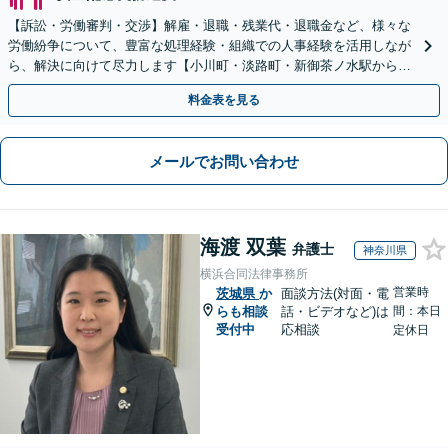
【訴訟・労働審判・交渉】解雇・退職・残業代・退職金など、様々な
労働紛争について、豊富な処理経験・組織での人事経験を活用しなが
ら、解決に向けて尽力します【小川町・淡路町・新御茶ノ水駅から約
1分、御茶ノ水駅も利用可】
料金表を見る
メールでお問い合わせ
海渡 双葉
弁護士
神奈川県
横浜合同法律事務所
営業時
茨城県
か
面談方法(対面・電
らも相談
話・ビデオなど)は
間：本日
受付中
応相談
定休日