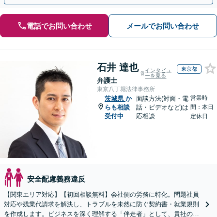
電話でお問い合わせ
メールでお問い合わせ
石井 達也
東京都
インタビュ
ーを見る
弁護士
東京八丁堀法律事務所
営業時
茨城県
か
面談方法(対面・電
らも相談
話・ビデオなど)は
間：本日
受付中
応相談
定休日
安全配慮義務違反
【関東エリア対応】【初回相談無料】会社側の労務に特化。問題社員
対応や残業代請求を解決し、トラブルを未然に防ぐ契約書・就業規則
を作成します。ビジネスを深く理解する「伴走者」として、貴社の利