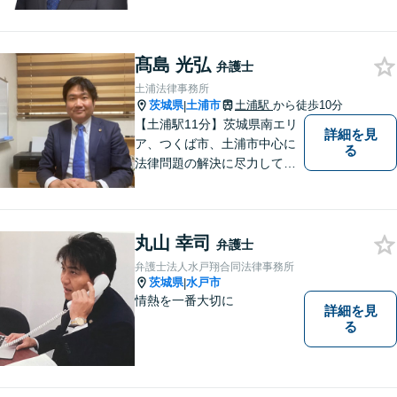
士がサポートいたします。迅
速対応・誠実さと経験で支え
ます。🔷不安な日々を終わら
髙島 光弘
せるために安心の第一歩を踏
弁護士
み出しましょう。お気軽にお
土浦法律事務所
問い合わせください。
茨城県
土浦市
土浦駅
から徒歩10分
|
【土浦駅11分】茨城県南エリ
詳細を見
ア、つくば市、土浦市中心に
る
法律問題の解決に尽力してお
ります。地域の実情を踏まえ
た丁寧な対応を心掛けていま
す。お困りごとがありました
丸山 幸司
ら、お気軽にご相談くださ
弁護士
い。
弁護士法人水戸翔合同法律事務所
茨城県
水戸市
|
情熱を一番大切に
詳細を見
る