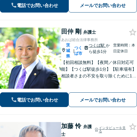
可】【休日・夜間対応可】
電話でお問い合わせ
メールでお問い合わせ
田仲 剛
弁護士
あおば総合法律事務所
茨
つくば駅
か
営業時間：本
つく
城
|
日定休日
ら徒歩1分
ば市
県
【初回相談無料】【夜間／休日対応可
能】【つくば駅徒歩1分】【駐車場有】
相談者さまの不安を取り除くために1件
1件のご相談に時間をかけて対応し、相
談者さまに寄り添った解決方法を提案
することを心がけています。まずはお
電話でお問い合わせ
メールでお問い合わせ
気軽にお問い合わせください。
加藤 怜
弁護
インタビューを見
る
士