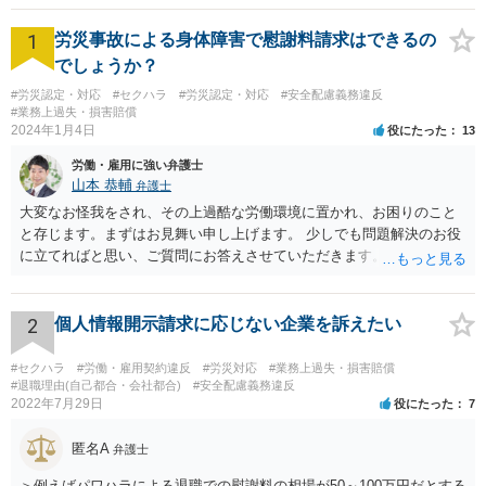
1
労災事故による身体障害で慰謝料請求はできるの
でしょうか？
#労災認定・対応
#セクハラ
#労災認定・対応
#安全配慮義務違反
#業務上過失・損害賠償
2024年1月4日
役にたった
13
労働・雇用に強い弁護士
山本 恭輔
弁護士
大変なお怪我をされ、その上過酷な労働環境に置かれ、お困りのこと
と存じます。まずはお見舞い申し上げます。 少しでも問題解決のお役
に立てればと思い、ご質問にお答えさせていただきます。 ご相談者の
具体的な会社内での立場や入手可能な証拠資料にもよりますが、お怪
我に関しては労災保険からの給付や会社からの損害賠償が、過重労働
に関しては未払残業代の支払が受けられる可能性がある事案とお見受
2
個人情報開示請求に応じない企業を訴えたい
けします。 請求が認められる可能性や採るべき手続を検討するには、
様々な事情のヒアリングや証拠資料の検討が必要になるため、今後の
#セクハラ
#労働・雇用契約違反
#労災対応
#業務上過失・損害賠償
方針の検討も含め、一度面談にて法律相談をされることをおすすめし
#退職理由(自己都合・会社都合)
#安全配慮義務違反
2022年7月29日
役にたった
7
ます。
匿名A
弁護士
＞例えばパワハラによる退職での慰謝料の相場が50～100万円だとする