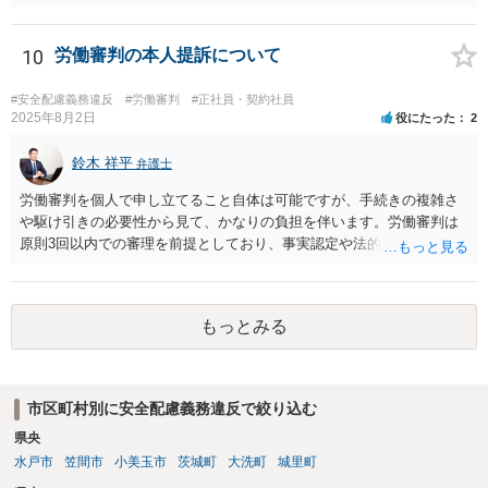
良いかと思われます。 その場合、ご自身が会社側と話をする必要はな
くなり全て弁護士が窓口となるため精神的な負担も軽くなるでしょ
う。
10
労働審判の本人提訴について
#安全配慮義務違反
#労働審判
#正社員・契約社員
2025年8月2日
役にたった
2
鈴木 祥平
弁護士
労働審判を個人で申し立てること自体は可能ですが、手続きの複雑さ
や駆け引きの必要性から見て、かなりの負担を伴います。労働審判は
原則3回以内での審理を前提としており、事実認定や法的評価に加え
て、相場観に基づいた和解の落とし所をどこに設定するかという戦略
的判断が求められます。 申立書や証拠説明書を丁寧に作成されたこと
は評価されるべきですが、書面の出来だけで結果が決まるわけではあ
もっとみる
りません。審判委員会は、書面よりも実際のやり取りや和解に向けた
姿勢を重視します。したがって、書面のチェックだけを第三者に依頼
しても、あくまで一部の準備にすぎず、実質的な成果にはつながりに
くい可能性があります。 また、仮に審判が出たとしても、相手方が異
市区町村別に安全配慮義務違反で絞り込む
議を申し立てれば通常訴訟に移行します。その場合は、改めて訴訟の
県央
主張立証をしなければならず、事実上ゼロからの再スタートとなりま
す。したがって、労働審判の場で和解を成立させることが最も現実的
水戸市
笠間市
小美玉市
茨城町
大洗町
城里町
かつ負担の少ない解決方法です。 本人申立てであっても、できれば労