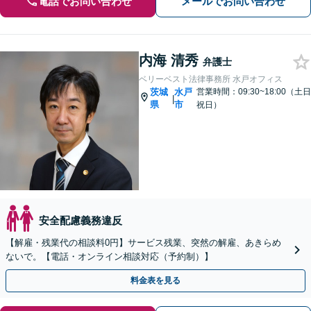
電話でお問い合わせ
メールでお問い合わせ
内海 清秀
弁護士
ベリーベスト法律事務所 水戸オフィス
茨城
水戸
営業時間：09:30~18:00（土日
|
県
市
祝日）
安全配慮義務違反
【解雇・残業代の相談料0円】サービス残業、突然の解雇、あきらめ
ないで。【電話・オンライン相談対応（予約制）】
料金表を見る