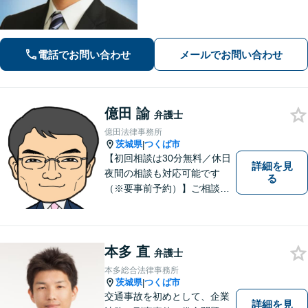
納得の行くまでご説明をいたします。
お困りのことがございましたらお気軽
にご相談ください。
電話でお問い合わせ
メールでお問い合わせ
億田 諭
弁護士
億田法律事務所
茨城県
つくば市
|
【初回相談は30分無料／休日
詳細を見
夜間の相談も対応可能です
る
（※要事前予約）】ご相談、
ご依頼をいただいた方が、次
の一歩を踏み出せるアドバイ
スを心がけています。お気軽
にお問合せください。
本多 直
弁護士
本多総合法律事務所
茨城県
つくば市
|
交通事故を初めとして、企業
詳細を見