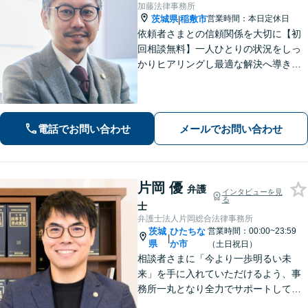
加藤法律事務所
茨城県
稲敷市
営業時間：本日定休日
|
依頼者さまとの信頼関係を大切に【初
回相談無料】一人ひとりの状況をしっ
かりヒアリングし最適な解決へ導きま
す／離婚・相続・交通事故・債務整
理・企業法務・個人事業など幅広く対
応／見通しや方針を明確に提案／弁護
士費用もわかりやすく説明【夜間相談
電話でお問い合わせ
メールでお問い合わせ
可】
片岡 優
弁護
インタビューを見
る
士
弁護士法人片岡総合法律事務所
茨城
ひたちな
営業時間：00:00~23:59
|
県
か市
（土日祝日）
相談者さまに「今より一歩明るい未
来」を手に入れていただけるよう、事
務所一丸となり全力でサポートしてま
いります。独自の経営顧問サービスを