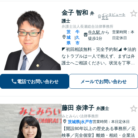
業法務】
金子 智和
弁
インタビューを
見る
護士
弁護士法人長瀬総合法律事務所
茨
牛
牛久駅
から
営業時間：本
城
久
|
日定休日
徒歩1分
県
市
◤初回相談無料・完全予約制◢ 🔶法的
なトラブルは一人で抱えず、まずは弁
護士へご相談ください。状況を丁寧に
伺い、最適な解決への道筋を共に考え
ます。弁護士があなたの権利を守るた
電話でお問い合わせ
メールでお問い合わせ
め、誠実にサポート。 【刑事・事故・
相続・労災・離婚・不動産・企業法
務】
藤田 奈津子
弁護士
みとみらい法律事務所
茨城県
水戸市
営業時間：本日定休日
|
【開設80年以上の歴史ある事務所／元
検事／完全個室】離婚・相続・企業法