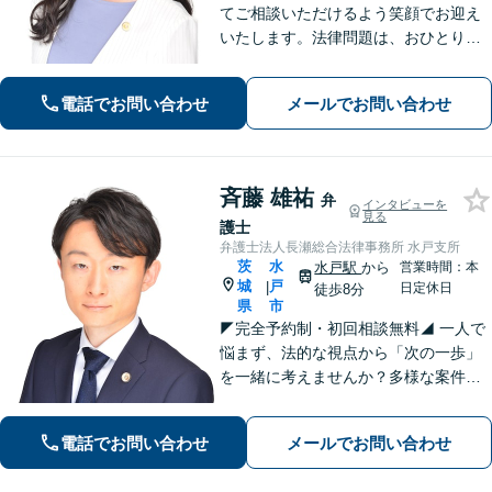
てご相談いただけるよう笑顔でお迎え
いたします。法律問題は、おひとりで
悩まずに、お気軽にお問い合わせいた
だき、まずは弁護士へご相談くださ
電話でお問い合わせ
メールでお問い合わせ
い。🔷遺産相続問題・離婚問題・男女
トラブル・交通事故・企業法務等幅広
く対応可能
斉藤 雄祐
弁
インタビューを
見る
護士
弁護士法人長瀬総合法律事務所 水戸支所
茨
水
水戸駅
から
営業時間：本
城
戸
|
日定休日
徒歩8分
県
市
◤完全予約制・初回相談無料◢ 一人で
悩まず、法的な視点から「次の一歩」
を一緒に考えませんか？多様な案件に
取り組んできた経験を活かし、状況に
合う解決策をご提案します。まずは安
電話でお問い合わせ
メールでお問い合わせ
心して現状をお聞かせください。【離
婚・不倫｜交通事故｜相続｜刑事｜企