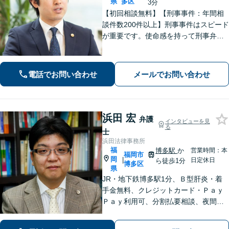
県
多区
3分
【初回相談無料】【刑事事件：年間相
談件数200件以上】刑事事件はスピード
が重要です。使命感を持って刑事弁護
に注力し、依頼者の状況に寄り添いな
がら最善の解決を目指します。【英語
対応可能：通訳を介さず英語で直接サ
電話でお問い合わせ
メールでお問い合わせ
ポート】
浜田 宏
弁護
インタビューを見
る
士
浜田法律事務所
福
博多駅
か
営業時間：本
福岡市
岡
|
日定休日
ら徒歩1分
博多区
県
JR・地下鉄博多駅1分、Ｂ型肝炎・着
手金無料、クレジットカード・Ｐａｙ
Ｐａｙ利用可、分割払要相談、夜間・
休日相談可（要事前予約）、弁護士歴2
1年。インターネット問題、医療、離