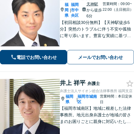
天神駅
営業時間：09:00~
福
福岡
22:00（土日祝日）
岡
市中
から徒歩
|
県
央区
6分
【初回相談30分無料】【天神駅徒歩5
分】突然のトラブルに伴う不安や孤独
に寄り添います。豊富な実績に基づく
迅速かつ的確な弁護で精神的負担を軽
減し、前向きな再出発を支援。数千件
の相談から培った確かな交渉力であな
電話でお問い合わせ
メールでお問い合わせ
たを守り抜きます。【LINE予約可】
井上 祥平
弁護士
弁護士法人サイオン総合法律事務所 福岡支店
福岡
福岡市城南
営業時間：本日定休
|
県
区
日
【福岡市城南区】地域に根差した法律
事務所。地元出身弁護士が地域の皆さ
まのお困りごとに親身に対応いたしま
す。【話しやすさを大事に】お気軽に