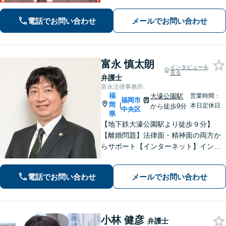
績800件以上【顧問業務】【労働事件】
【初回相談無料】【プロ野球選手会公
電話でお問い合わせ
メールでお問い合わせ
認代理人】【九州・中国・沖縄対応】
【天神南駅直結】
富永 慎太朗
インタビューを
見る
弁護士
富永法律事務所
福
大濠公園駅
営業時間：
福岡市
岡
|
本日定休日
から徒歩9分
中央区
県
【地下鉄大濠公園駅より徒歩９分】
【離婚問題】法律面・精神面の両方か
らサポート【インターネット】インス
タグラムの脅迫を解決した事例など解
決実績多数【休日面談可】【子連れ相
電話でお問い合わせ
メールでお問い合わせ
談可】【初回面談無料】
小林 健彦
弁護士