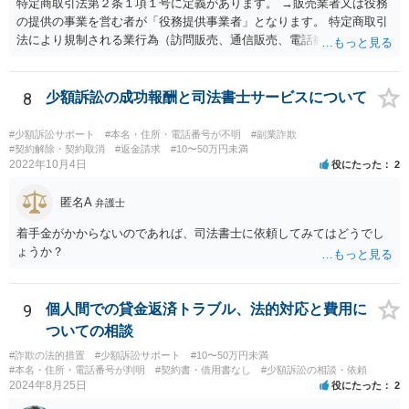
特定商取引法第２条１項１号に定義があります。 →販売業者又は役務
の提供の事業を営む者が「役務提供事業者」となります。 特定商取引
法により規制される業行為（訪問販売、通信販売、電話勧誘販売な
ど）を行うものは、広く同法の事業者に該当し、同法に定めるルール
を守る必要があります。
8
少額訴訟の成功報酬と司法書士サービスについて
#少額訴訟サポート
#本名・住所・電話番号が不明
#副業詐欺
#契約解除・契約取消
#返金請求
#10〜50万円未満
2022年10月4日
役にたった
2
匿名A
弁護士
着手金がかからないのであれば、司法書士に依頼してみてはどうでし
ょうか？
9
個人間での貸金返済トラブル、法的対応と費用に
ついての相談
#詐欺の法的措置
#少額訴訟サポート
#10〜50万円未満
#本名・住所・電話番号が判明
#契約書・借用書なし
#少額訴訟の相談・依頼
2024年8月25日
役にたった
2