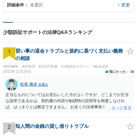
詳細条件
未選択
変更
少額訴訟サポートの法律Q&Aランキング
1
習い事の退会トラブルと規約に基づく支払い義務
の相談
#契約解除・契約取消
#10万円未満
#少額訴訟サポート
#返金請求
2022年12月20日
役にたった
16
松尾 雅史
弁護士
正当なものについてはお支払いした方がよいですが、どこまでが正当
な請求であるかは、契約書の内容や勧誘時の説明等を精査しなけれ
ば、はっきりとは断定できません。 お近くの法律事務所や、市役所・
弁護士会の無料法律相談で詳しくお話をされた方がよいです また、消
費者生活センター(https://www.kokusen.go.jp/map/)も親身に相談に乗
ってくれますので、一度ご利用されることをおすすめします。
2
知人間の金銭の貸し借りトラブル