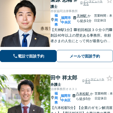
弁
インタビューを
見る
護士
赤坂協同法律事務所
福
天神駅
か
営業時間：本
福岡市
岡
|
日定休日
ら徒歩1分
中央区
県
【天神駅1分】🟥初回相談３０分０円🟥
創設40年以上の歴史ある事務所。依頼
者さまの人生にとって何が最善なのか
常に考えて、問題解決に取り組みま
す。丁寧なサポート＆暖かみのある誠
電話で面談予約
メールで面談予約
実な対応を心がけております！【夜
間・休日対応可】
田中 祥太郎
インタビューを
見る
弁護士
法律事務所オネスト
福
六本松駅
か
営業時間：本
福岡市
岡
|
日定休日
ら徒歩5分
中央区
県
【六本松駅5分】【企業のギモン解消屋