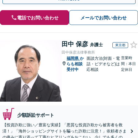
電話でお問い合わせ
メールでお問い合わせ
田中 保彦
弁護士
東京都
田中保彦法律事務所
営業時
福岡県
か
面談方法(対面・電
らも相談
話・ビデオなど)は
間：本日
受付中
応相談
定休日
少額訴訟サポート
【投資詐欺に強い／豊富な実績】「悪質な投資詐欺から被害者を救
済！」「海外ショッピングサイトを騙った詐欺に注意！」依頼者さま
の痛みに寄り添って丁寧なヒアリングをおこない、少しでも多くの返