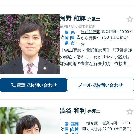
河野 雄輝
弁護士
福岡ひかり法律事務所
筑前前原駅
営業時間：10:00~1
福
糸
9:00（土日祝日）
岡
島
から徒歩5
|
県
市
分
【WEB面談・電話相談可】「現役講師
の経験を活かし、わかりやすい説明」
離婚問題の豊富な解決実績：依頼者さ
まの立場に立った戦略的なアプローチ
で、離婚問題を解決へと導きます「借
金問題：豊富な相談実績で借金の苦し
電話でお問い合わせ
メールでお問い合わせ
みへの深く共感」ご依頼後は最短で督
促ストップ
澁谷 和利
弁護士
.
博多駅
営業時間：07:00~
福
福岡
22:00（土日祝日）
岡
市博
から徒歩
|