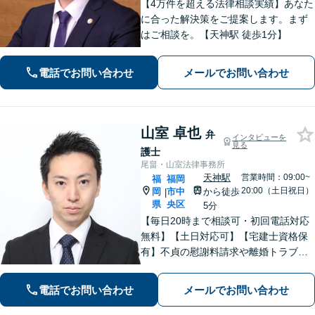
【4万件を超える法律相談実績】あなた
に合った解決策をご提案します。まず
はご相談を。【天神駅 徒歩1分】
電話でお問い合わせ
メールでお問い合わせ
山室 卓也
弁
インタビューを
見る
護士
尾畠・山室法律事務所
天神駅
営業時間：09:00~
福
福岡
20:00（土日祝日）
岡
市中
から徒歩
|
県
央区
5分
【毎日20時まで相談可・初回電話対応
無料】【土日対応可】【宅建士資格保
有】不貞の慰謝料請求や離婚トラブ
ル、刑事事件、不動産関連、企業法
務、ITサービストラブルなど幅広く対
電話でお問い合わせ
メールでお問い合わせ
応。あなたのパートナーとして、粘り
強く交渉。有利な解決へ向けて尽力い