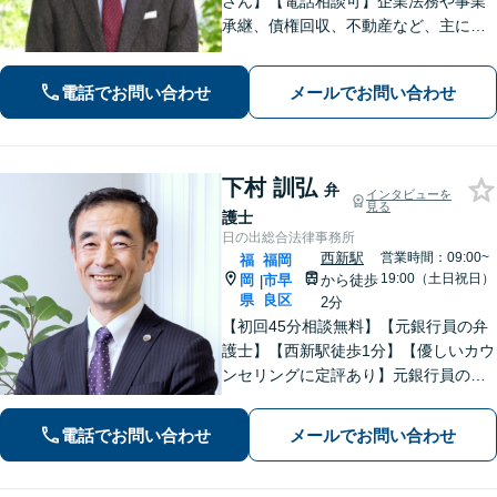
さん】【電話相談可】企業法務や事業
承継、債権回収、不動産など、主に企
業側の案件に注力しています。経営者
のみなさまが安心して本業に専念でき
電話でお問い合わせ
メールでお問い合わせ
るよう、法律に関するちょっとした疑
問や悩みも迅速に解消。ぜひご相談く
ださい。
下村 訓弘
弁
インタビューを
見る
護士
日の出総合法律事務所
西新駅
営業時間：09:00~
福
福岡
19:00（土日祝日）
岡
市早
から徒歩
|
県
良区
2分
【初回45分相談無料】【元銀行員の弁
護士】【西新駅徒歩1分】【優しいカウ
ンセリングに定評あり】元銀行員のノ
ウハウも活かして相続／借金・債務整
理／労働雇用／企業法務／債権回収か
電話でお問い合わせ
メールでお問い合わせ
ら離婚問題までサポートします。経営
者保証ガイドライン利用実績あり。