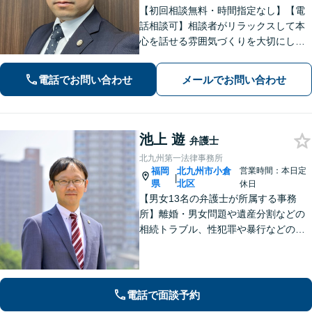
【初回相談無料・時間指定なし】【電
話相談可】相談者がリラックスして本
心を話せる雰囲気づくりを大切にして
います。【離婚・相続などの家事事
件】【刑事事件】の豊富な経験を活か
電話でお問い合わせ
メールでお問い合わせ
し、相談者様のお悩み解決に向けサポ
ートします。【法テラス利用可】
池上 遊
弁護士
北九州第一法律事務所
福岡
北九州市小倉
営業時間：本日定
|
県
北区
休日
【男女13名の弁護士が所属する事務
所】離婚・男女問題や遺産分割などの
相続トラブル、性犯罪や暴行などの刑
事事件を幅広く承ります。どのような
内容でも事務所が一丸となり的確に対
応し、依頼者さまに最善の解決を目指
します【土日祝・当日対応可】
電話で面談予約