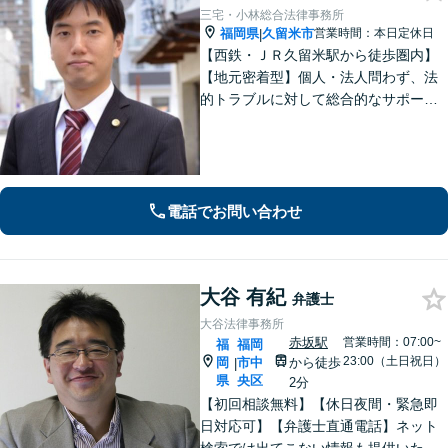
三宅・小林総合法律事務所
福岡県
久留米市
営業時間：本日定休日
|
【西鉄・ＪＲ久留米駅から徒歩圏内】
【地元密着型】個人・法人問わず、法
的トラブルに対して総合的なサポート
ができる体制を整えている事務所で
す。相手側との交渉や調停、裁判など
最後まで粘り強く対応いたします。
電話でお問い合わせ
大谷 有紀
弁護士
大谷法律事務所
赤坂駅
営業時間：07:00~
福
福岡
23:00（土日祝日）
岡
市中
から徒歩
|
県
央区
2分
【初回相談無料】【休日夜間・緊急即
日対応可】【弁護士直通電話】ネット