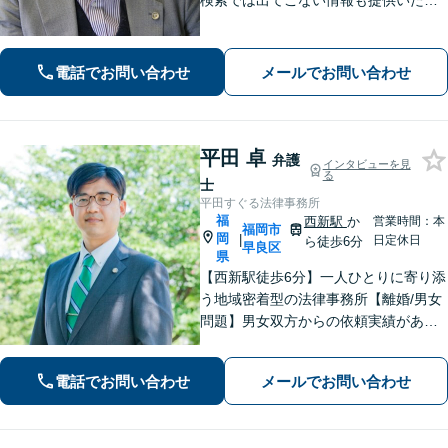
検索では出てこない情報も提供いたし
ます。依頼者の方を守るために尽力し
ますので、他の弁護士に断られた案件
でも諦めずに是非一度ご相談くださ
電話でお問い合わせ
メールでお問い合わせ
い。【福岡市中央区赤坂駅徒歩２分】
平田 卓
弁護
インタビューを見
る
士
平田すぐる法律事務所
福
西新駅
か
営業時間：本
福岡市
岡
|
日定休日
ら徒歩6分
早良区
県
【西新駅徒歩6分】一人ひとりに寄り添
う地域密着型の法律事務所【離婚/男女
問題】男女双方からの依頼実績があり
【相続/遺言】話が平行線になっていま
せんか？第3者の目線から、さまざまな
電話でお問い合わせ
メールでお問い合わせ
解決方法や選択肢の提示をいたします