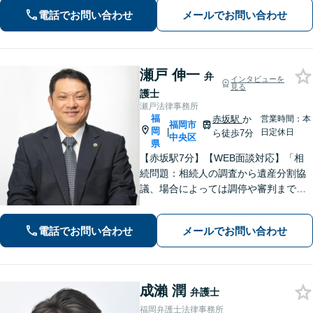
力と交渉力を強みに円満な相続へ。
電話でお問い合わせ
メールでお問い合わせ
瀬戸 伸一
弁
インタビューを
見る
護士
瀬戸法律事務所
福
赤坂駅
か
営業時間：本
福岡市
岡
|
日定休日
ら徒歩7分
中央区
県
【赤坂駅7分】【WEB面談対応】「相
続問題：相続人の調査から遺産分割協
議、場合によっては調停や審判まで、
どの段階からでもサポートいたしま
す」「インターネット：掲示板やSN
電話でお問い合わせ
メールでお問い合わせ
S、ブログでの誹謗中傷に対する削除請
求・発信者情報開示請求に豊富な経験
あり」
成瀨 潤
弁護士
福岡弁護士法律事務所