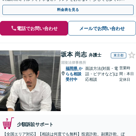
金が得られるよう尽力します！
料金表を見る
電話でお問い合わせ
メールでお問い合わせ
坂本 尚志
弁護士
東京都
清陵法律事務所
営業時
福岡県
か
面談方法(対面・電
らも相談
話・ビデオなど)は
間：本日
受付中
応相談
定休日
少額訴訟サポート
【全国エリア対応】【相談は何度でも無料】投資詐欺、副業詐欺、ぼ