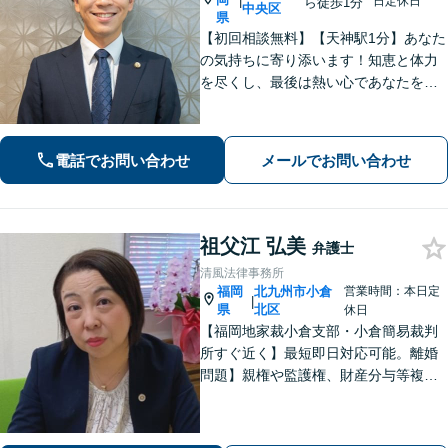
|
日定休日
ら徒歩1分
中央区
県
【初回相談無料】【天神駅1分】あなた
の気持ちに寄り添います！知恵と体力
を尽くし、最後は熱い心であなたをサ
ポート。悩みが法律問題か分からなく
ても大丈夫です。ご友人に話すような
雑談感覚で気軽にご相談ください。
電話でお問い合わせ
メールでお問い合わせ
【夜間・休日相談可】
祖父江 弘美
弁護士
清風法律事務所
福岡
北九州市小倉
営業時間：本日定
|
県
北区
休日
【福岡地家裁小倉支部・小倉簡易裁判
所すぐ近く】最短即日対応可能。離婚
問題】親権や監護権、財産分与等複雑
化する問題に解決後も見据えたアドバ
イス【相続・遺言】総合商社での社会
人経験や調停委員の経験で培った調整