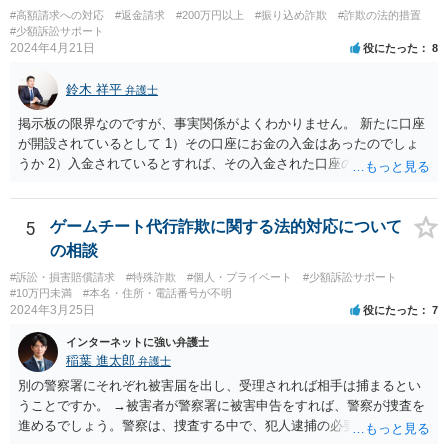
#高額請求への対応
#返金請求
#200万円以上
#振り込め詐欺
#詐欺の法的措置
#少額訴訟サポート
2024年4月21日
役にたった
8
鈴木 祥平
弁護士
掲示板の限界なのですが、事実関係がよくわかりません。 新たに口座
が開設されているとして 1）その口座にお金の入金はあったのでしょ
うか 2）入金されているとすれば、その入金された口座の資金は引き
出されていたり、第三者に送金されていたりするのでしょうか。 これ
がポイントですよね。口座を悪用する人は、「その口座に入ったお金
を手に入れる」ことが目的ですから、あなたがキャッシュカードを持
5
ゲームチート代行詐欺に関する法的対応について
っている場合には、キャッシュカードで引き出すことはあなたしかで
の相談
きませんから、できるとすれば、ネット上あるいはアプリ上で第三者
#訴訟・損害賠償請求
#特殊詐欺
#個人・プライベート
#少額訴訟サポート
に送金することくらいだと思います。あなたの名義の口座であるか
#10万円未満
#本名・住所・電話番号が不明
ら、お金の動きくらいは調べることが可能であると思います。 その上
2024年3月25日
役にたった
7
で、新しく開設した口座に資金が残っているのであれば、それを返せ
インターネットに強い弁護士
ばいいだけの話だと思いますし、残っていないのであれば、第三者に
稲葉 進太郎
弁護士
送金をされたか、引き出されたどちらかだと思います。第三者に送金
をされてしまっているのであれば、その資金を送金先に返金を求める
別の警察署にそれぞれ被害届を出し、受理されれば相手は捕まるとい
などの措置を講じる必要があるのではないでしょうか。
うことですか。 →被害者が警察署に被害申告をすれば、警察が捜査を
進めるでしょう。警察は、捜査する中で、犯人逮捕の必要と理由があ
ると判断すれば犯人を逮捕し、なければ逮捕せず在宅のままで捜査が