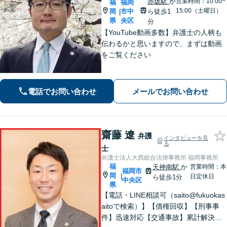
赤坂駅
か
営業時間：10:00~
福
福岡
15:00（土曜日）
岡
市中
ら徒歩1
|
県
央区
分
【YouTube動画多数】弁護士の人柄も
伝わるかと思いますので、まずは動画
をご覧ください
電話でお問い合わせ
メールでお問い合わせ
齋藤 遼
弁護
インタビューを見
る
士
弁護士法人大西総合法律事務所 福岡事務所
福
天神南駅
か
営業時間：本
福岡市
岡
|
日定休日
ら徒歩1分
中央区
県
【電話・LINE相談可（saito@fukuokas
aitoで検索）】【債権回収】【刑事事
件】迅速対応【交通事故】累計解決実