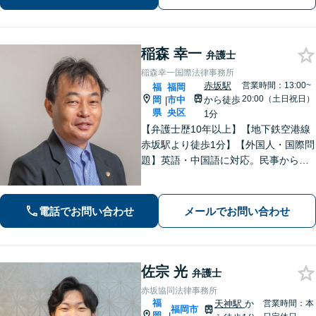
稲森 幸一
弁護士
稲森幸一国際法律事務所
赤坂駅
営業時間：13:00~
福
福岡
20:00（土日祝日）
岡
市中
から徒歩
|
県
央区
1分
【弁護士歴10年以上】【地下鉄空港線
赤坂駅より徒歩1分】【外国人・国際問
題】英語・中国語に対応。民事から刑
事まで、スムーズに解決します【医療
問題】医療過誤・交通事故の後遺障害
認定など実績多数【税務訴訟】税務調
電話でお問い合わせ
メールでお問い合わせ
査や審査請求、国際税務も対応可能
佐宗 光
弁護士
赤坂協同法律事務所
福
天神駅
か
営業時間：本
福岡市
岡