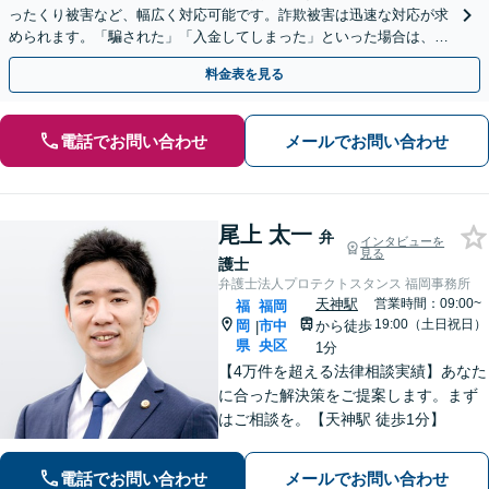
ったくり被害など、幅広く対応可能です。詐欺被害は迅速な対応が求
められます。「騙された」「入金してしまった」といった場合は、お
早めにご相談ください。【電話・メール・WEB相談可】
料金表を見る
電話でお問い合わせ
メールでお問い合わせ
尾上 太一
弁
インタビューを
見る
護士
弁護士法人プロテクトスタンス 福岡事務所
天神駅
営業時間：09:00~
福
福岡
19:00（土日祝日）
岡
市中
から徒歩
|
県
央区
1分
【4万件を超える法律相談実績】あなた
に合った解決策をご提案します。まず
はご相談を。【天神駅 徒歩1分】
電話でお問い合わせ
メールでお問い合わせ