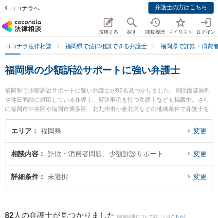
弁護士の方はこちら
ココナラへ
投稿する
探す
閲覧履歴
マイリスト
ログイン
ココナラ法律相談
福岡県で法律相談できる弁護士
福岡県で詐欺・消費
福岡県の少額訴訟サポートに強い弁護士
福岡県で少額訴訟サポートに強い弁護士が82名見つかりました。初回面談無料
や休日面談に対応している弁護士、解決事例を持つ弁護士なども掲載中。さら
に福岡市中央区や福岡市博多区、北九州市小倉北区などの地域条件で弁護士を
絞り込めます。詐欺・消費者問題に関係する投資詐欺や副業詐欺、FX詐欺等の
細かな分野での絞り込み検索もでき便利です。特に福岡フォワード法律事務所
エリア
福岡県
変更
の秀﨑 康男弁護士や弁護士法人プロテクトスタンス 福岡事務所の尾上 太一弁
護士、稲森幸一国際法律事務所の稲森 幸一弁護士のプロフィール情報や弁護士
相談内容
詐欺・消費者問題、少額訴訟サポート
変更
費用、強みなどが注目されています。『福岡県で土日や夜間に発生した少額訴
訟サポートのトラブルを今すぐに弁護士に相談したい』『少額訴訟サポートの
トラブル解決の実績豊富な近くの弁護士を検索したい』『初回相談無料で少額
詳細条件
未選択
変更
訴訟サポートを法律相談できる福岡県内の弁護士に相談予約したい』などでお
困りの相談者さんにおすすめです。
82
人の弁護士が見つかりました
(検索結果について詳しくは
こちら
)