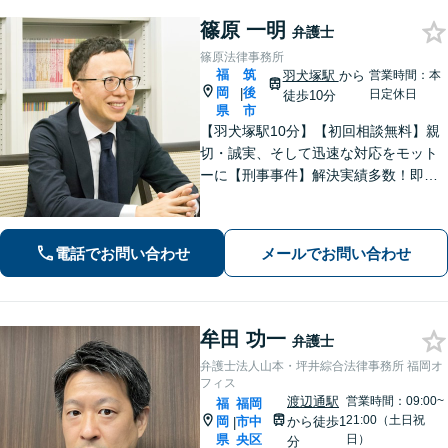
篠原 一明
弁護士
篠原法律事務所
福
筑
羽犬塚駅
から
営業時間：本
岡
後
|
日定休日
徒歩10分
県
市
【羽犬塚駅10分】【初回相談無料】親
切・誠実、そして迅速な対応をモット
ーに【刑事事件】解決実績多数！即時
接見可。被害者感情にも配慮し、円滑
な解決を図ります【離婚問題】将来の
選択肢と法的権利を明確にし、納得の
電話でお問い合わせ
メールでお問い合わせ
いく決断ができるよう支援いたします
牟田 功一
弁護士
弁護士法人山本・坪井綜合法律事務所 福岡オ
フィス
渡辺通駅
営業時間：09:00~
福
福岡
21:00（土日祝
岡
市中
から徒歩1
|
県
央区
日）
分