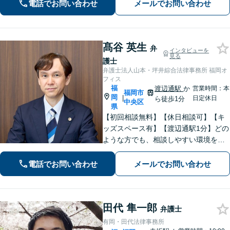
電話でお問い合わせ
メールでお問い合わせ
婚、相続、後見、交通事故、借金、労
働、民事全般取扱い
髙谷 英生
弁
インタビューを
見る
護士
弁護士法人山本・坪井綜合法律事務所 福岡オ
フィス
福
渡辺通駅
か
営業時間：本
福岡市
岡
|
日定休日
ら徒歩1分
中央区
県
【初回相談無料】【休日相談可】【キ
ッズスペース有】【渡辺通駅1分】どの
ような方でも、相談しやすい環境を整
えています。依頼者様に寄り添った対
応を心がけています。【離婚・男女問
電話でお問い合わせ
メールでお問い合わせ
題】DV被害へ積極的に対応。お気軽に
ご相談ください。
田代 隼一郎
弁護士
有岡・田代法律事務所