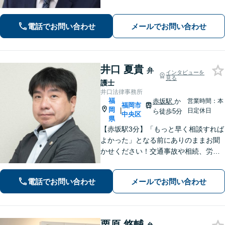
ご相談ください【友丘３丁目バス停目
の前・駐車場あり】
電話でお問い合わせ
メールでお問い合わせ
井口 夏貴
弁
インタビューを
見る
護士
井口法律事務所
福
赤坂駅
か
営業時間：本
福岡市
岡
|
日定休日
ら徒歩5分
中央区
県
【赤坂駅3分】「もっと早く相談すれば
よかった」となる前にありのままお聞
かせください！交通事故や相続、労
働、企業法務まで幅広く対応。不安に
寄り添い、納得して次の一歩を踏み出
電話でお問い合わせ
メールでお問い合わせ
せるよう全力でサポートします【夜
間・休日相談可】【電話・WEB面談
可】
栗原 悠輔