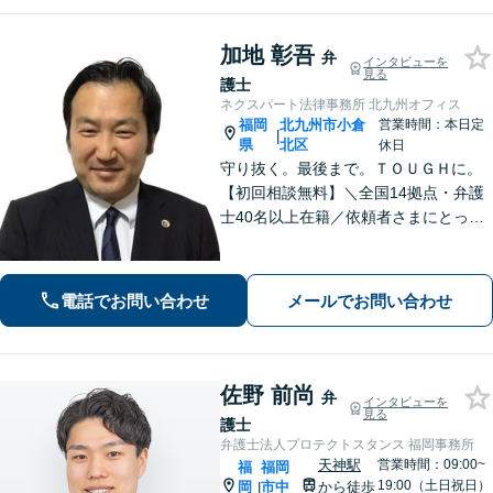
たします。
加地 彰吾
弁
インタビューを
見る
護士
ネクスパート法律事務所 北九州オフィス
福岡
北九州市小倉
営業時間：本日定
|
県
北区
休日
守り抜く。最後まで。ＴＯＵＧＨに。
【初回相談無料】＼全国14拠点・弁護
士40名以上在籍／依頼者さまにとって
有利な解決になるよう、最後まで諦め
ずに闘います！借金問題/離婚・男女問
題/相続/交通事故/刑事事件など、ご相
電話でお問い合わせ
メールでお問い合わせ
談ください【夜間・休日対応】
佐野 前尚
弁
インタビューを
見る
護士
弁護士法人プロテクトスタンス 福岡事務所
天神駅
営業時間：09:00~
福
福岡
19:00（土日祝日）
岡
市中
から徒歩
|