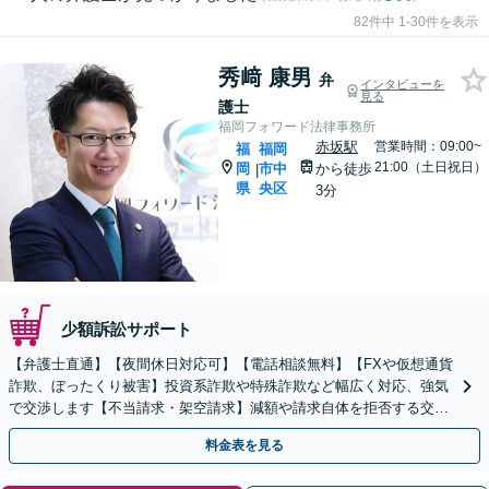
82件中 1-30件を表示
秀﨑 康男
弁
インタビューを
見る
護士
福岡フォワード法律事務所
赤坂駅
営業時間：09:00~
福
福岡
21:00（土日祝日）
岡
市中
から徒歩
|
県
央区
3分
少額訴訟サポート
【弁護士直通】【夜間休日対応可】【電話相談無料】【FXや仮想通貨
詐欺、ぼったくり被害】投資系詐欺や特殊詐欺など幅広く対応、強気
で交渉します【不当請求・架空請求】減額や請求自体を拒否する交渉
をします。【天神駅徒歩14分、赤坂駅徒歩3分】
料金表を見る