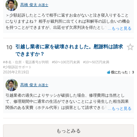
髙橋 俊太
弁護士
＞少額起訴したところで相手に返すお金がないと泣き寝入りすること
になりますよね？ 相手が裁判所に出てくれば和解等の話し合いの機会
を持つことができますが、出廷せず欠席判決を得たとしても、執行段
階で難航し、結局回収できない可能性も高いです。 ＞44万じゃ弁護士
にお願いして赤字になりますか？ 契約内容等によりますので一概には
言えませんが、上記のように回収が難しくなってしまう可能性もある
10
引越し業者に家を破壊されました。慰謝料は請求
ので、弁護士費用が無駄になってしまうリスクはあるでしょう。 ＞相
できますか？
手が嘘をついてお金を借りてるのは詐欺罪にはならないんですか？ ＞
#本名・住所・電話番号が判明
#50〜100万円未満
#10〜50万円未満
詐欺になる可能性があって、被害者が何人かいてもそれだけだと警察
#少額訴訟サポート
は動いてくれないんでしょうか？ 貴方に対して虚偽の事実を述べて借
2026年2月19日
役にたった
3
り入れた点などについて客観的に示すことができれば、詐欺の嫌疑は
生じるでしょうし、同一の手口による複数の被害者が他にもいること
髙橋 俊太
弁護士
が明白であれば、警察は動く可能性が高いです。
引越業者の過失によりサッシが破損した場合、修理費用は当然とし
て、修理期間中に通常の生活ができないことにより発生した相当因果
関係のある実費（ホテル代等）は損害として請求できる可能性があり
ます。他方、物損事故では原則として精神的苦痛に対する慰謝料は認
められにくく、「迷惑料」は法的には認容されにくい傾向です。ただ
し、新築直後で生活に重大な支障が生じる場合などは、交渉上、解決
もっとみる
金として一定額が上乗せされることはあり得るでしょう。まずは実費