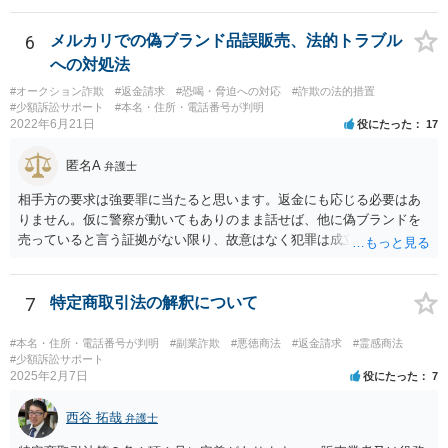
進行するでしょう。捜査の結果、検察官において起訴の必要があると
判断されれば、起訴されて公判となり、裁判官において有罪と判断さ
6
メルカリでの偽ブランド品誤販売、法的トラブル
れれば有罪判決となるでしょう。捜査の結果、検察官において起訴の
への対処法
必要があると判断されなければ、不起訴処分となり終了するでしょ
#オークション詐欺
#返金請求
#恐喝・脅迫への対応
#詐欺の法的措置
う。
#少額訴訟サポート
#本名・住所・電話番号が判明
2022年6月21日
役にたった
17
匿名A
弁護士
相手方の要求は強要罪に当たると思います。返金にも応じる必要はあ
りません。仮に警察が動いてもありのまま話せば、他に偽ブランドを
売っていると言う証拠がない限り、故意はなく犯罪は成立しないと判
断してもらえるでしょう。 そもそも鑑定も本当にしているか疑問で
す。本当にブランド品がほしくて損したと思うだけなら元の金額の返
金しか求めないはずですし、靴の機能性に問題がないなら「ブランド
7
特定商取引法の解釈について
品じゃないから履いていかなかった」という主張もまず通りません。
#本名・住所・電話番号が判明
#副業詐欺
#悪徳商法
#返金請求
#霊感商法
#少額訴訟サポート
2025年2月7日
役にたった
7
西谷 拓哉
弁護士