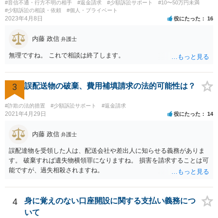
#音信不通・行方不明の相手
#返金請求
#少額訴訟サポート
#10〜50万円未満
#少額訴訟の相談・依頼
#個人・プライベート
2023年4月8日
役にたった
16
内藤 政信
弁護士
無理ですね。 これで相談は終了します。
3
誤配送物の破棄、費用補填請求の法的可能性は？
#詐欺の法的措置
#少額訴訟サポート
#返金請求
2021年4月29日
役にたった
14
内藤 政信
弁護士
誤配達物を受領した人は、配送会社や差出人に知らせる義務がありま
す。 破棄すれば遺失物横領罪になりますね。 損害を請求することは可
能ですが、過失相殺されますね。
4
身に覚えのない口座開設に関する支払い義務につ
いて