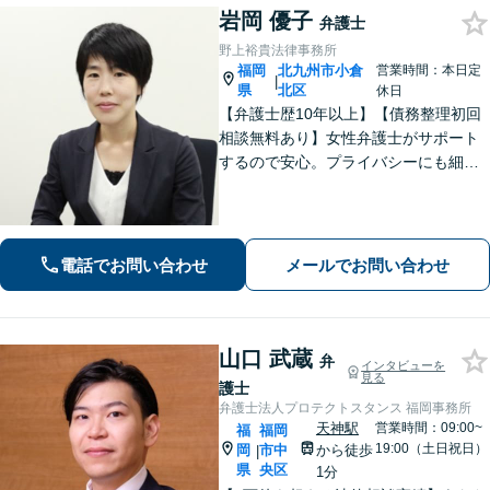
岩岡 優子
弁護士
野上裕貴法律事務所
福岡
北九州市小倉
営業時間：本日定
|
県
北区
休日
【弁護士歴10年以上】【債務整理初回
相談無料あり】女性弁護士がサポート
するので安心。プライバシーにも細心
の注意を払っております。解決までの
細やかな対応や心的なサポートに注力
しております。お気軽にご相談くださ
い。【完全個室で相談】【駐車場あ
電話でお問い合わせ
メールでお問い合わせ
り】
山口 武蔵
弁
インタビューを
見る
護士
弁護士法人プロテクトスタンス 福岡事務所
天神駅
営業時間：09:00~
福
福岡
19:00（土日祝日）
岡
市中
から徒歩
|
県
央区
1分