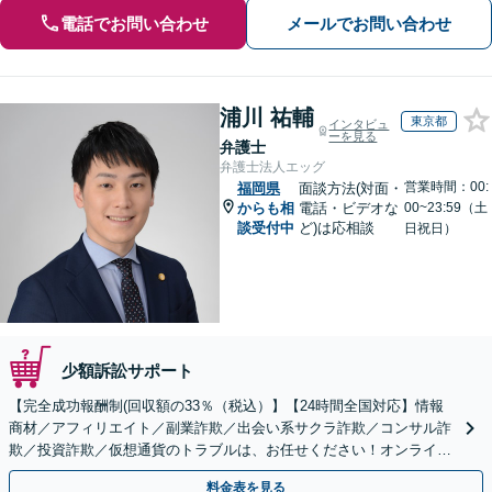
電話でお問い合わせ
メールでお問い合わせ
浦川 祐輔
東京都
インタビュ
ーを見る
弁護士
弁護士法人エッグ
営業時間：00:
福岡県
面談方法(対面・
からも相
電話・ビデオな
00~23:59（土
談受付中
ど)は応相談
日祝日）
少額訴訟サポート
【完全成功報酬制(回収額の33％（税込）】【24時間全国対応】情報
商材／アフィリエイト／副業詐欺／出会い系サクラ詐欺／コンサル詐
欺／投資詐欺／仮想通貨のトラブルは、お任せください！オンライン
のみで解決も可能！
料金表を見る