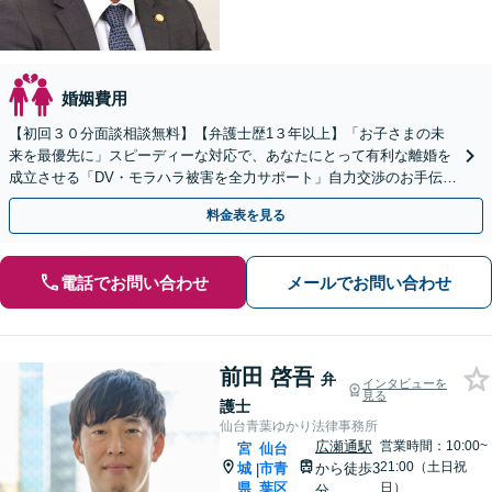
婚姻費用
【初回３０分面談相談無料】【弁護士歴1３年以上】「お子さまの未
来を最優先に」スピーディーな対応で、あなたにとって有利な離婚を
成立させる「DV・モラハラ被害を全力サポート」自力交渉のお手伝い
をするバックアッププラン
料金表を見る
電話でお問い合わせ
メールでお問い合わせ
前田 啓吾
弁
インタビューを
見る
護士
仙台青葉ゆかり法律事務所
広瀬通駅
営業時間：10:00~
宮
仙台
21:00（土日祝
城
市青
から徒歩3
|
県
葉区
日）
分