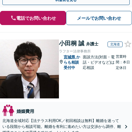
料金表を見る
電話でお問い合わせ
メールでお問い合わせ
小田桐 誠
弁護士
北海道
ラフター法律事務所
営業時
宮城県
か
面談方法(対面・電
らも相談
話・ビデオなど)は
間：本日
受付中
応相談
定休日
婚姻費用
北海道全域対応【法テラス利用OK／初回相談は無料】離婚を迷って
いる段階から相談可能。離婚を有利に進めたい方は交渉から調停、離