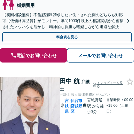
婚姻費用
【初回相談無料】不倫慰謝料請求したい側・された側のどちらも対応
可【低価格高品質】がモットー。年間1000件以上の相談実績から蓄積
されたノウハウを活かし、精神的な負担も軽減しながら迅速な解決を
目指します。【休日・夜間相談あり】【ビデオ面談可】
料金表を見る
電話でお問い合わせ
メールでお問い合わせ
田中 航
弁護
インタビューを見
る
士
弁護士法人法律事務所せんだい
宮城野通
営業時間：09:00
宮
仙台市
~19:00（土曜
城
宮城野
駅
から徒
|
県
区
日）
歩3分