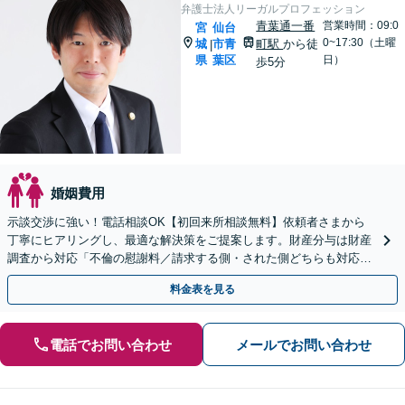
弁護士法人リーガルプロフェッション
青葉通一番
営業時間：09:0
宮
仙台
0~17:30（土曜
城
市青
町駅
から徒
|
県
葉区
日）
歩5分
婚姻費用
示談交渉に強い！電話相談OK【初回来所相談無料】依頼者さまから
丁寧にヒアリングし、最適な解決策をご提案します。財産分与は財産
調査から対応「不倫の慰謝料／請求する側・された側どちらも対応
可」【休日・夜間相談可】【完全個室】【子連れ相談可】
料金表を見る
電話でお問い合わせ
メールでお問い合わせ