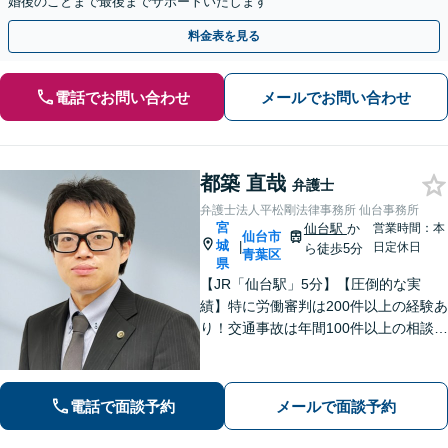
婚後のことまで最後までサポートいたします
料金表を見る
電話でお問い合わせ
メールでお問い合わせ
都築 直哉
弁護士
弁護士法人平松剛法律事務所 仙台事務所
宮
仙台駅
か
営業時間：本
仙台市
城
|
日定休日
ら徒歩5分
青葉区
県
【JR「仙台駅」5分】【圧倒的な実
績】特に労働審判は200件以上の経験あ
り！交通事故は年間100件以上の相談対
応！もちろん、債権回収や企業法務ま
で全般に対応できます【社会保険労務
士資格あり】【中小企業診断士資格あ
電話で面談予約
メールで面談予約
り】【東北大学法学研究科助教も経
験】