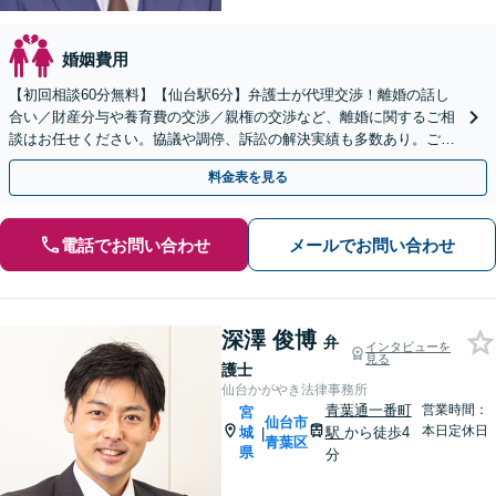
婚姻費用
【初回相談60分無料】【仙台駅6分】弁護士が代理交渉！離婚の話し
合い／財産分与や養育費の交渉／親権の交渉など、離婚に関するご相
談はお任せください。協議や調停、訴訟の解決実績も多数あり。ご希
望に寄り添いながら、最善の解決を目指して対応します
料金表を見る
電話でお問い合わせ
メールでお問い合わせ
深澤 俊博
弁
インタビューを
見る
護士
仙台かがやき法律事務所
青葉通一番町
営業時間：
宮
仙台市
本日定休日
城
駅
から徒歩4
|
青葉区
県
分