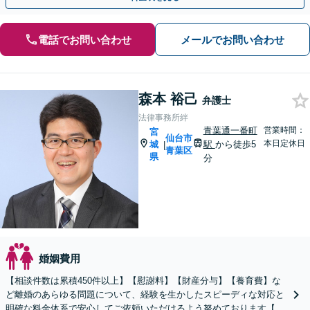
電話でお問い合わせ
メールでお問い合わせ
森本 裕己
弁護士
法律事務所絆
青葉通一番町
営業時間：
宮
仙台市
本日定休日
城
駅
から徒歩5
|
青葉区
県
分
婚姻費用
【相談件数は累積450件以上】【慰謝料】【財産分与】【養育費】な
ど離婚のあらゆる問題について、経験を生かしたスピーディな対応と
明確な料金体系で安心してご依頼いただけるよう努めております【弁