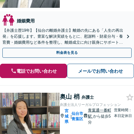
婚姻費用
【弁護士歴19年】【仙台の離婚弁護士】離婚の先にある「人生の再出
発」を応援します。豊富な解決実績をもとに、慰謝料・財産分与・養
育費・婚姻費用など条件を整理し、離婚成立に向け親身にサポートし
ます。【大町西公園駅1分】【夜間・休日対応可能】
料金表を見る
電話でお問い合わせ
メールでお問い合わせ
奥山 梢
弁護士
弁護士法人リーガルプロフェッション
青葉通一番町
営業時間：
宮
仙台市
本日定休日
城
駅
から徒歩5
|
青葉区
県
分