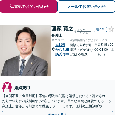
電話でお問い合わせ
メールでお問い合わせ
藤家 寛之
福岡県
インタビュ
ーを見る
弁護士
ネクスパート法律事務所 北九州オフィス
営業時間：09:
宮城県
面談方法(対面・
からも相
電話・ビデオな
00~21:00（土
談受付中
ど)は応相談
日祝日）
婚姻費用
【来所不要／全国対応】不倫の慰謝料問題は請求したい方・請求され
た方の双方に相談料0円で対応しています。豊富な実績と経験のある
弁護士が交渉から解決まで徹底サポートします。無料の証拠診断や着
手金の返還保証もありますので安心してご相談ください。