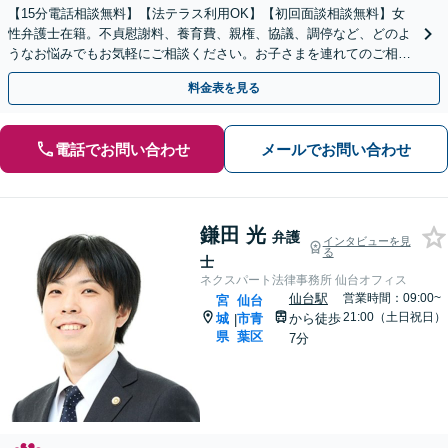
【15分電話相談無料】【法テラス利用OK】【初回面談相談無料】女
性弁護士在籍。不貞慰謝料、養育費、親権、協議、調停など、どのよ
うなお悩みでもお気軽にご相談ください。お子さまを連れてのご相談
も大歓迎です【青葉通一番町駅5分】
料金表を見る
電話でお問い合わせ
メールでお問い合わせ
鎌田 光
弁護
インタビューを見
る
士
ネクスパート法律事務所 仙台オフィス
仙台駅
営業時間：09:00~
宮
仙台
21:00（土日祝日）
城
市青
から徒歩
|
県
葉区
7分