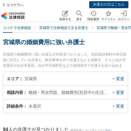
弁護士の方はこちら
ココナラへ
投稿する
探す
閲覧履歴
マイリスト
ログイン
ココナラ法律相談
宮城県で法律相談できる弁護士
宮城県で離婚・男女
宮城県の婚姻費用に強い弁護士
宮城県で婚姻費用に強い弁護士が94名見つかりました。初回面談無料や休日面
談に対応している弁護士、解決事例を持つ弁護士なども掲載中。さらに仙台市
青葉区や仙台市泉区、仙台市宮城野区などの地域条件で弁護士を絞り込めま
す。離婚・男女問題に関係する財産分与や養育費、親権等の細かな分野での絞
り込み検索もでき便利です。特にネクスパート法律事務所 仙台オフィスの城石
エリア
宮城県
変更
悠貴弁護士や弁護士法人法律事務所せんだい 名取オフィスの赤桐 仁輔弁護士、
法律事務所絆の森本 裕己弁護士のプロフィール情報や弁護士費用、強みなどが
相談内容
離婚・男女問題、婚姻費用(別居中の生活費など)
変更
注目されています。『宮城県で土日や夜間に発生した婚姻費用のトラブルを今
すぐに弁護士に相談したい』『婚姻費用のトラブル解決の実績豊富な近くの弁
護士を検索したい』『初回相談無料で婚姻費用を法律相談できる宮城県内の弁
詳細条件
未選択
変更
護士に相談予約したい』などでお困りの相談者さんにおすすめです。
94
人の弁護士が見つかりました
(検索結果について詳しくは
こちら
)