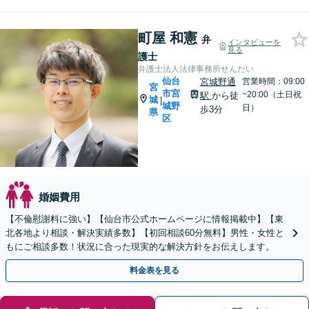
町屋 和憲
弁
インタビューを
見る
護士
弁護士法人法律事務所せんだい
仙台
宮城野通
営業時間：09:00
宮
市宮
~20:00（土日祝
駅
から徒
城
|
城野
日）
歩3分
県
区
婚姻費用
【不倫慰謝料に強い】【仙台市公式ホームページに情報掲載中】【東
北各地より相談・解決実績多数】【初回相談60分無料】男性・女性と
もにご相談多数！状況に合った現実的な解決方針をお伝えします。
料金表を見る