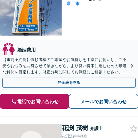
県
市
婚姻費用
【事前予約制】依頼者様のご希望やお気持ちを丁寧にお伺いし、ご不
安やお悩みを共有させて頂きながら、より良い将来に進むための最適
な解決を目指します。財産分与に関してお気軽にご相談ください。
「熟年離婚にも対応可」【完全個室対応】
料金表を見る
電話でお問い合わせ
メールでお問い合わせ
花渕 茂樹
弁護士
花渕法律事務所