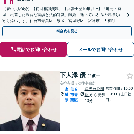
【泉中央駅4分】【初回相談無料】【弁護士歴10年以上】「地元・宮
城に根差した豊富な実績と法的知識」離婚に迷っている方の気持ちに
寄り添います。仙台市青葉区、泉区、宮城野区、富谷市、大和町、大
郷町、大衡村、利府町や塩竈市など【近隣駐車場あり】
料金表を見る
電話でお問い合わせ
メールでお問い合わせ
下大澤 優
弁護士
定禅寺通り法律事務所
勾当台公園
営業時間：10:00
宮
仙台
~18:00（土日祝
城
市青
駅
から徒歩
|
県
葉区
日）
10分