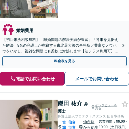
婚姻費用
【初回来所相談無料】「離婚問題の解決実績が豊富」「将来を見据え
た解決」9名の弁護士が在籍する東北最大級の事務所／豊富なノウハ
ウをいかし、複雑な問題にも柔軟に対処します【法テラス利用可】
【秘密厳守】
料金表を見る
電話でお問い合わせ
メールでお問い合わせ
鎌田 祐介
弁
インタビューを
見る
護士
弁護士法人プロテクトスタンス 仙台事務所
仙台駅
営業時間：09:00~
宮
仙台
19:00（土日祝日）
城
市青
から徒歩
|