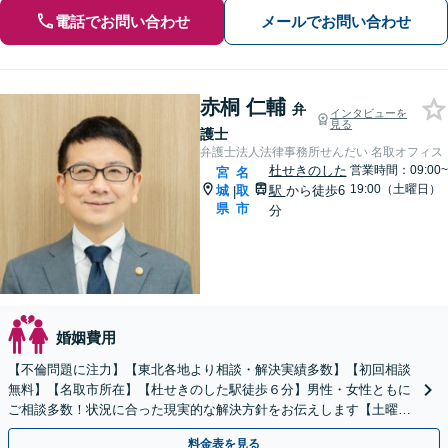
電話でお問い合わせ
メールでお問い合わせ
赤桐 仁輔
弁
インタビューを
見る
護士
弁護士法人法律事務所せんだい 名取オフィス
杜せきのした
営業時間：09:00~
宮
名
19:00（土曜日）
城
取
駅
から徒歩6
|
県
市
分
婚姻費用
【不倫問題に注力】【東北各地より相談・解決実績多数】【初回相談
無料】【名取市所在】【杜せきのした駅徒歩６分】男性・女性ともに
ご相談多数！状況に合った現実的な解決方針をお伝えします【土曜相
談可】【駐車場完備】【完全個室】【プライバシー厳守】
料金表を見る