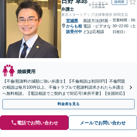
日野 卓郎
静岡県
インタビュ
ーを見る
弁護士
東京スタートアップ法律事務所 静岡支店
営業時間：06:
宮城県
面談方法(対面・
からも相
電話・ビデオな
30~22:00（土
談受付中
ど)は応相談
日祝日）
婚姻費用
【不倫/慰謝料の減額に強い弁護士】【不倫相談は初回0円】不倫問題
の相談は毎月100件以上、不倫トラブルで慰謝料請求されたら弁護士
へ無料相談。【電話相談でご契約まで対応可/来所不要】【全国対応】
料金表を見る
電話でお問い合わせ
メールでお問い合わせ