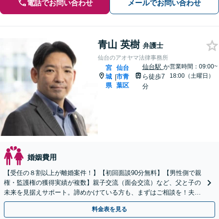
電話でお問い合わせ
メールでお問い合わせ
青山 英樹
弁護士
仙台のアオヤマ法律事務所
仙台駅
か
営業時間：09:00~
宮
仙台
18:00（土曜日）
城
市青
ら徒歩7
|
県
葉区
分
婚姻費用
【受任の８割以上が離婚案件！】【初回面談90分無料】【男性側で親
権・監護権の獲得実績が複数】親子交流（面会交流）など、父と子の
未来を見据えサポート。諦めかけている方も、まずはご相談を！夫婦
カウンセラー・公認会計士資格あり【WEB面談可】
料金表を見る