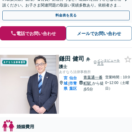
談ください。お子さま関連問題の取扱い実績多数あり。依頼者さまの
状況やご要望に寄り添い、最善の解決を目指します。
料金表を見る
電話でお問い合わせ
メールでお問い合わせ
鎌田 健司
弁
インタビューを
見る
護士
あすなろ法律事務所
青葉通一番
営業時間：10:0
宮
仙台
0~12:00（土曜
城
市青
町駅
から徒
|
県
葉区
日）
歩5分
婚姻費用