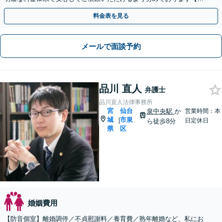
護士経験15年以上】
料金表を見る
メールで面談予約
品川 直人
弁護士
品川直人法律事務所
宮
仙台
泉中央駅
か
営業時間：本
城
市泉
|
日定休日
ら徒歩8分
県
区
婚姻費用
【防音個室】離婚調停／不貞慰謝料／養育費／熟年離婚など、私にお