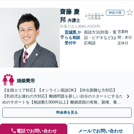
齋藤 慶
神奈川県
インタビュ
ーを見る
邦
弁護士
弁護士法人湘南LAGOON
営業時
宮城県
か
面談方法(対面・電
らも相談
話・ビデオなど)は
間：本日
受付中
応相談
定休日
婚姻費用
【全国エリア対応】【オンライン面談OK】【外出困難な方対応】
【乳幼児お連れの方対応】離婚問題を新しい自分のスタートにするた
めのサポートを【相談数3,000件以上】離婚原因の有無、親権、養育
費、財産分与、慰謝料請求【夜間・休日相談可】
料金表を見る
電話でお問い合わせ
メールでお問い合わせ