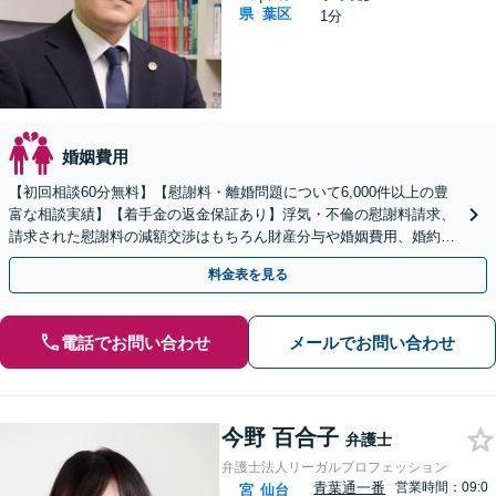
県
葉区
1分
婚姻費用
【初回相談60分無料】【慰謝料・離婚問題について6,000件以上の豊
富な相談実績】【着手金の返金保証あり】浮気・不倫の慰謝料請求、
請求された慰謝料の減額交渉はもちろん財産分与や婚姻費用、婚約破
棄など様々な離婚・男女問題の解決実績が豊富です。
料金表を見る
電話でお問い合わせ
メールでお問い合わせ
今野 百合子
弁護士
弁護士法人リーガルプロフェッション
青葉通一番
営業時間：09:0
宮
仙台