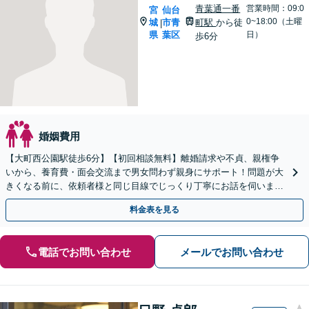
青葉通一番
営業時間：09:0
宮
仙台
0~18:00（土曜
城
市青
町駅
から徒
|
県
葉区
日）
歩6分
婚姻費用
【大町西公園駅徒歩6分】【初回相談無料】離婚請求や不貞、親権争
いから、養育費・面会交流まで男女問わず親身にサポート！問題が大
きくなる前に、依頼者様と同じ目線でじっくり丁寧にお話を伺いま
す。お気軽にご相談ください【電話・メール・WEB相談可】
料金表を見る
電話でお問い合わせ
メールでお問い合わせ