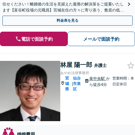
任せください！離婚後の生活を見据えた最善の解決策をご提案いたし
ます【富谷町役場の元職員】宮城在住の方々に寄り添う、敷居の低い
事務所です【LINE・メール予約可】
料金表を見る
電話で面談予約
メールで面談予約
林屋 陽一郎
弁護士
あやめ法律事務所
宮
仙台
泉中央駅
か
営業時間：本
城
市泉
|
日定休日
ら徒歩4分
県
区
婚姻費用