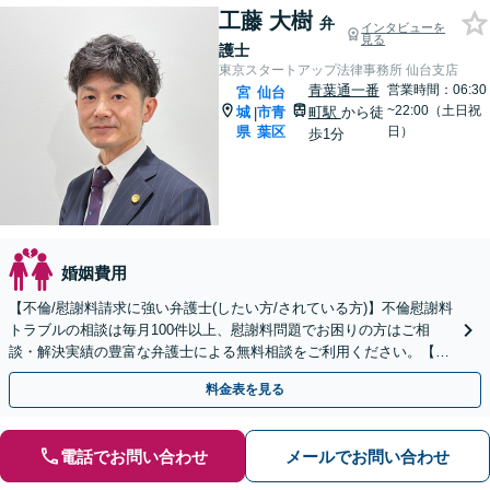
工藤 大樹
弁
インタビューを
見る
護士
東京スタートアップ法律事務所 仙台支店
青葉通一番
営業時間：06:30
宮
仙台
~22:00（土日祝
城
市青
町駅
から徒
|
県
葉区
日）
歩1分
婚姻費用
【不倫/慰謝料請求に強い弁護士(したい方/されている方)】不倫慰謝料
トラブルの相談は毎月100件以上、慰謝料問題でお困りの方はご相
談・解決実績の豊富な弁護士による無料相談をご利用ください。【不
倫相談は初回0円】【宮城県全域対応】
料金表を見る
電話でお問い合わせ
メールでお問い合わせ