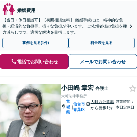
婚姻費用
【当日・休日相談可】【初回相談無料】 離婚手続には、精神的な負
担・経済的な負担等、様々な負担が伴います。 ご依頼者様の負担を極
力減らしつつ、適切な解決を目指します。
事例を見る(1件)
料金表を見る
電話でお問い合わせ
メールでお問い合わせ
小田嶋 章宏
弁護士
大町法律事務所
宮
大町西公園駅
営業時間：
仙台市
城
|
本日定休日
から徒歩1分
青葉区
県