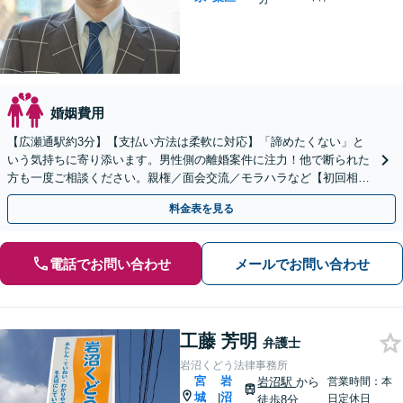
婚姻費用
【広瀬通駅約3分】【支払い方法は柔軟に対応】「諦めたくない」と
いう気持ちに寄り添います。男性側の離婚案件に注力！他で断られた
方も一度ご相談ください。親権／面会交流／モラハラなど【初回相談
60分無料】【オンライン相談可能】
料金表を見る
電話でお問い合わせ
メールでお問い合わせ
工藤 芳明
弁護士
岩沼くどう法律事務所
宮
岩
岩沼駅
から
営業時間：本
城
沼
|
日定休日
徒歩8分