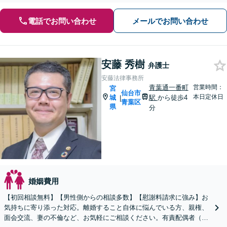
電話でお問い合わせ
メールでお問い合わせ
安藤 秀樹
弁護士
安藤法律事務所
青葉通一番町
営業時間：
宮
仙台市
本日定休日
城
駅
から徒歩4
|
青葉区
県
分
婚姻費用
【初回相談無料】【男性側からの相談多数】【慰謝料請求に強み】お
気持ちに寄り添った対応。離婚すること自体に悩んでいる方、親権、
面会交流、妻の不倫など、お気軽にご相談ください。有責配偶者（不