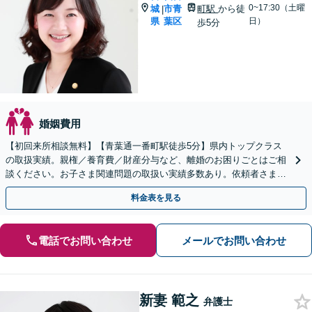
0~17:30（土曜
城
市青
町駅
から徒
|
県
葉区
日）
歩5分
婚姻費用
【初回来所相談無料】【青葉通一番町駅徒歩5分】県内トップクラス
の取扱実績。親権／養育費／財産分与など、離婚のお困りごとはご相
談ください。お子さま関連問題の取扱い実績多数あり。依頼者さまの
状況やご要望に寄り添い、最善の解決を目指します。
料金表を見る
電話でお問い合わせ
メールでお問い合わせ
新妻 範之
弁護士