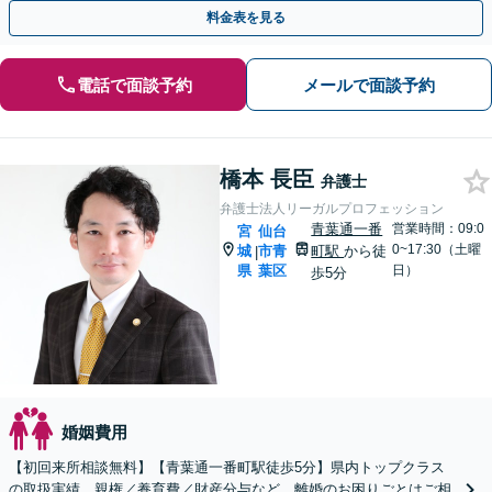
倫した側）の相談も対応します。【青葉通一番町駅4分】
料金表を見る
電話で面談予約
メールで面談予約
橋本 長臣
弁護士
弁護士法人リーガルプロフェッション
青葉通一番
営業時間：09:0
宮
仙台
0~17:30（土曜
城
市青
町駅
から徒
|
県
葉区
日）
歩5分
婚姻費用
【初回来所相談無料】【青葉通一番町駅徒歩5分】県内トップクラス
の取扱実績。親権／養育費／財産分与など、離婚のお困りごとはご相