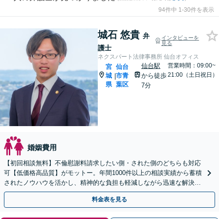
94件中 1-30件を表示
城石 悠貴
弁
インタビューを
見る
護士
ネクスパート法律事務所 仙台オフィス
仙台駅
営業時間：09:00~
宮
仙台
21:00（土日祝日）
城
市青
から徒歩
|
県
葉区
7分
婚姻費用
【初回相談無料】不倫慰謝料請求したい側・された側のどちらも対応
可【低価格高品質】がモットー。年間1000件以上の相談実績から蓄積
されたノウハウを活かし、精神的な負担も軽減しながら迅速な解決を
目指します。【休日・夜間相談あり】【ビデオ面談可】
料金表を見る