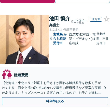
池田 慎介
北海道
インタビュ
ーを見る
弁護士
まこまない法律事務所
営業時
宮城県
か
面談方法(対面・電
らも相談
話・ビデオなど)は
間：本日
受付中
応相談
定休日
婚姻費用
【北海道・東北エリア対応】お子さまが関わる離婚案件を数多く手が
けており、面会交流の取り決めから父親側の親権獲得など豊富な実績
があります。キッズスペースも設置されているので、お子さま連れの
方も安心してご相談ください【WEB面談対応】
料金表を見る