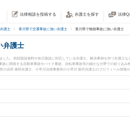
法律相談を投稿する
弁護士を探す
法律Q
弁護士
香川県で交通事故に強い弁護士
香川県で物損事故に強い弁護士
い弁護士
りました。初回面談無料や休日面談に対応している弁護士、解決事例を持つ弁護士な
事故に関係する自動車事故やバイク事故、自転車事故等の細かな分野での絞り込み
務所の吉田 泰郎弁護士、小早川法律事務所の小早川 龍司弁護士のプロフィール情報
ラブルを今すぐに弁護士に相談したい』『物損事故のトラブル解決の実績豊富な近
予約したい』などでお困りの相談者さんにおすすめです。