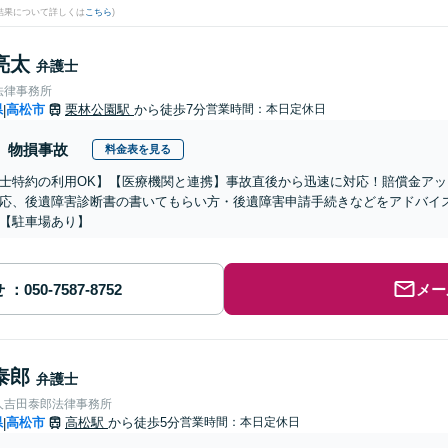
結果について詳しくは
こちら
)
亮太
弁護士
法律事務所
県
高松市
栗林公園駅
から徒歩7分
営業時間：本日定休日
|
物損事故
料金表を見る
士特約の利用OK】【医療機関と連携】事故直後から迅速に対応！賠償金ア
応、後遺障害診断書の書いてもらい方・後遺障害申請手続きなどをアドバイスい
【駐車場あり】
せ
メー
泰郎
弁護士
人吉田泰郎法律事務所
県
高松市
高松駅
から徒歩5分
営業時間：本日定休日
|