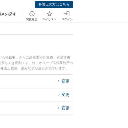
弁護士の方はこちら
&Aを探す
閲覧履歴
マイリスト
ログイン
ども掲載中。さらに高松市や丸亀市、善通寺市
検索もでき便利です。特にオリーブ法律事務所の
や弁護士費用、強みなどが注目されています。
くの弁護士を検索したい』『初回相談無料で物損
変更
変更
変更