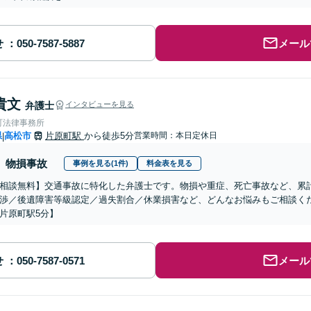
せ
メール
貴文
弁護士
インタビューを見る
町法律事務所
県
高松市
片原町駅
から徒歩5分
営業時間：本日定休日
|
物損事故
事例を見る(1件)
料金表を見る
相談無料】交通事故に特化した弁護士です。物損や重症、死亡事故など、累計1
渉／後遺障害等級認定／過失割合／休業損害など、どんなお悩みもご相談く
片原町駅5分】
せ
メール