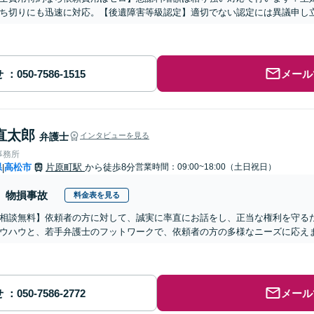
ち切りにも迅速に対応。【後遺障害等級認定】適切でない認定には異議申し
せ
メール
直太郎
弁護士
インタビューを見る
事務所
県
高松市
片原町駅
から徒歩8分
営業時間：09:00~18:00（土日祝日）
|
物損事故
料金表を見る
相談無料】依頼者の方に対して、誠実に率直にお話をし、正当な権利を守る
ウハウと、若手弁護士のフットワークで、依頼者の方の多様なニーズに応え
せ
メール