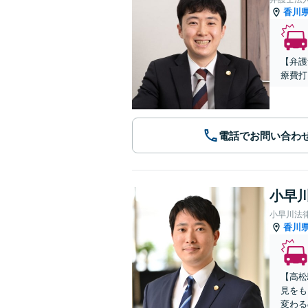
香川
【弁護
療費打
電話でお問い合わ
小早川
小早川法
香川
【高松
見をも
変わる