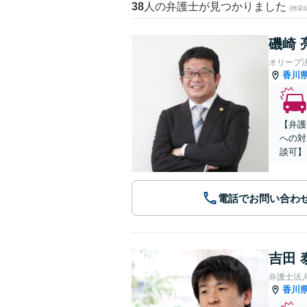
38
人の弁護士が見つかりました
(検索
磯崎 
オリーブ
香川
【弁護
への対
談可】
電話でお問い合わ
吉田 
弁護士法
香川