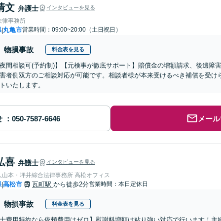
清文
弁護士
インタビューを見る
法律事務所
県
丸亀市
営業時間：09:00~20:00（土日祝日）
|
物損事故
料金表を見る
夜間相談可(予約制)】【元検事が徹底サポート】賠償金の増額請求、後遺障
害者側双方のご相談対応が可能です。相談者様が本来受けるべき補償を受け
トいたします。
せ
メール
弘喜
弁護士
インタビューを見る
弁護士法人山本・坪井綜合法律事務所 高松オフィス
県
高松市
瓦町駅
から徒歩2分
営業時間：本日定休日
|
物損事故
料金表を見る
士費用特約なら依頼費用はゼロ】慰謝料増額は粘り強い対応で行います！主