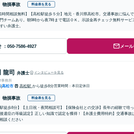
物損事故
料金表を見る
1時間相談無料】【高松駅徒歩５分】地元・香川県高松市。交通事故に悩ん
門チームあり。朝9時から夜7時まで電話ＯＫ。示談金再チェック無料サービ
すい弁護士。
せ
メール
 龍司
弁護士
インタビューを見る
律事務所
県
高松市
高松駅
から徒歩8分
営業時間：本日定休日
|
物損事故
料金表を見る
駅徒歩8分】【土日祝・夜間相談可】【保険会社との交渉】長年の経験で培
後遺症の等級認定】正しい知識で認定を獲得！【弁護士費用特約】交通事故
相談ください