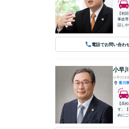
【初回
事故専
話しや
電話でお問い合わ
小早川
小早川法
香川
【高松
す。【
めにご