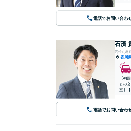
電話でお問い合わ
石濱 
高松丸亀
香川
【初回
との交
室】【
電話でお問い合わ