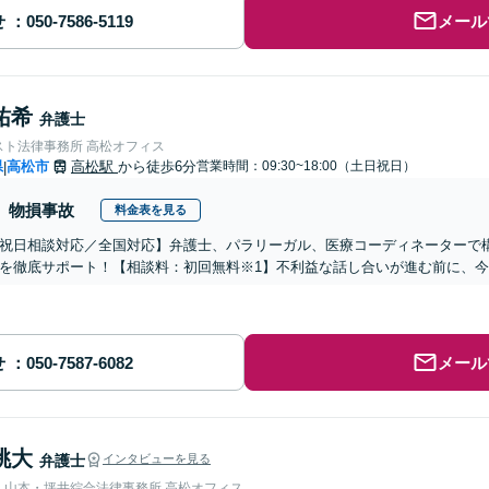
せ
メール
祐希
弁護士
スト法律事務所 高松オフィス
県
高松市
高松駅
から徒歩6分
営業時間：09:30~18:00（土日祝日）
|
物損事故
料金表を見る
祝日相談対応／全国対応】弁護士、パラリーガル、医療コーディネーターで
を徹底サポート！【相談料：初回無料※1】不利益な話し合いが進む前に、
せ
メール
桃大
弁護士
インタビューを見る
弁護士法人山本・坪井綜合法律事務所 高松オフィス