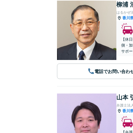
柳浦 
はるかぜ
香川
【休日
側・加
サポー
電話でお問い合わ
山本 
香川
【弁護