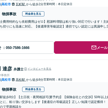
県
高松市
瓦町駅
から徒歩2分
営業時間：本日定休日
|
物損事故
料金表を見る
士費用特約なら依頼費用はゼロ】慰謝料増額は粘り強い対応で行います！主
ち切りにも迅速に対応。【後遺障害等級認定】適切でない認定には異議申し
せ
メール
 達彦
弁護士
インタビューを見る
律事務所
県
高松市
高松駅
から徒歩8分
営業時間：本日定休日
|
物損事故
料金表を見る
駅徒歩8分】【土日祝・夜間相談可(要予約)】【保険会社との交渉】50年以
とに、粘り強い交渉をします【後遺症の等級認定】正しい知識で認定獲得！
ので早期相談を