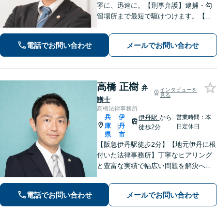
寧に、迅速に。【刑事弁護】逮捕・勾
留場所まで最短で駆けつけます。【債
務整理】どんな事情があってもあなた
の生活再建をサポートします。【交通
電話でお問い合わせ
メールでお問い合わせ
事故】「こんな相談でも大丈夫だろう
か」と躊躇されている方もご相談くだ
さい。
高橋 正樹
弁
インタビューを
見る
護士
高橋法律事務所
兵
伊
伊丹駅
から
営業時間：本
庫
丹
|
日定休日
徒歩2分
県
市
【阪急伊丹駅徒歩2分】【地元伊丹に根
付いた法律事務所】丁寧なヒアリング
と豊富な実績で幅広い問題を解決へ導
きます！【離婚男女問題】不定慰謝料
請求／面会交流など【相続・遺言】相
電話でお問い合わせ
メールでお問い合わせ
続放棄／遺産分割調停など【電話・メ
ール相談初回無料】【休日夜間対応