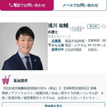
電話でお問い合わせ
メールでお問い合わせ
浦川 祐輔
東京都
インタビュ
ーを見る
弁護士
弁護士法人エッグ
営業時間：00:
兵庫県
面談方法(対面・
からも相
電話・ビデオな
00~23:59（土
談受付中
ど)は応相談
日祝日）
返金請求
【完全成功報酬制(回収額の33％（税込）】【24時間全国対応】情報
商材／アフィリエイト／副業詐欺／出会い系サクラ詐欺／コンサル詐
欺／投資詐欺／仮想通貨のトラブルは、お任せください！オンライン
のみで解決も可能！
料金表を見る