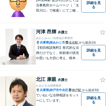
[JR尼崎駅 徒歩5分] 詳しくは
詳細を見
当事務所ホームページ（「太
る
田川口」で検索）にてご確認
ください。
河津 昂輝
弁護士
あわじみらい法律会計事務所
兵庫県
南あわじ市
名谷駅
から徒歩1分
|
【初回相談無料】形式的な法
詳細を見
律だけでなく、依頼者の状況
る
や思いも大切に考え、根本的
なトラブル解決を目指して全
力で取り組んでいます。 相談
者の立場に寄り添い、一人ひ
北江 康親
とりに合ったサポートを心が
弁護士
けています。【夜間・休日相
かみがき法律事務所
談可能】【オンライン出張相
兵庫県
神戸市中央区
神戸駅
から徒歩3分
|
談可】
ていねいな法律相談をモット
詳細を見
ーにしています。
る