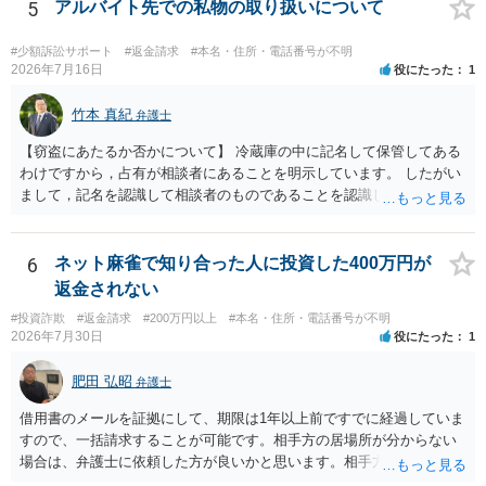
5
アルバイト先での私物の取り扱いについて
#少額訴訟サポート
#返金請求
#本名・住所・電話番号が不明
2026年7月16日
役にたった
1
竹本 真紀
弁護士
【窃盗にあたるか否かについて】 冷蔵庫の中に記名して保管してある
わけですから，占有が相談者にあることを明示しています。 したがい
まして，記名を認識して相談者のものであることを認識していながら
持ち出した場合には，相談者の占有を奪ったことになりますから，窃
盗罪が成立します。 しかし，窃盗罪は，故意犯です。 過失犯の場合に
は，窃盗罪は成立しません。処罰規定がないからです。 おそらく，持
6
ネット麻雀で知り合った人に投資した400万円が
ち出した方は，相談者の記名に気づかず，自分のものと間違えて持ち
返金されない
出してしまったのでしょう。 残っているのが無記名（つまり，自分の
#投資詐欺
#返金請求
#200万円以上
#本名・住所・電話番号が不明
物に記名していない）のようですから，記名を気にしていない方だと
2026年7月30日
役にたった
1
思います。 この場合は，過失にすぎませんから，窃盗罪は成立せず，
刑事的処罰を求めることはできません。 【弁償してもらうことは可能
肥田 弘昭
弁護士
か】 刑事ではなく民事の場合，不法行為に基づく損害賠償請求が問題
となります。 不法行為に基づく損害賠償請求は，故意だけではなく過
借用書のメールを証拠にして、期限は1年以上前ですでに経過していま
失も対象となります。 したがいまして，弁償してもらうことは可能で
すので、一括請求することが可能です。相手方の居場所が分からない
す。 ただし，間違えた方が誰かわかることが重要にはなります。
場合は、弁護士に依頼した方が良いかと思います。相手方の居場所が
分かるのであれば、個人でもできるかと思います。ご参考にしてくだ