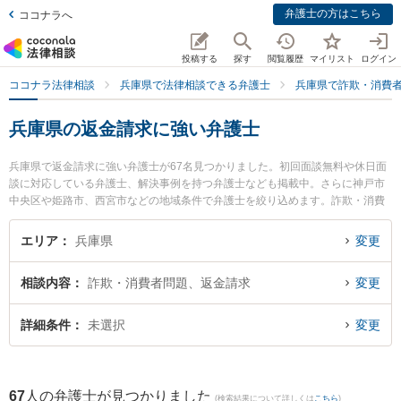
弁護士の方はこちら
ココナラへ
投稿する
探す
閲覧履歴
マイリスト
ログイン
ココナラ法律相談
兵庫県で法律相談できる弁護士
兵庫県で詐欺・消費
兵庫県の返金請求に強い弁護士
兵庫県で返金請求に強い弁護士が67名見つかりました。初回面談無料や休日面
談に対応している弁護士、解決事例を持つ弁護士なども掲載中。さらに神戸市
中央区や姫路市、西宮市などの地域条件で弁護士を絞り込めます。詐欺・消費
者問題に関係する投資詐欺や副業詐欺、FX詐欺等の細かな分野での絞り込み検
索もでき便利です。特にノースポイント法律事務所の倉林 伸明弁護士や姫路あ
エリア
兵庫県
変更
ゆむ法律事務所の吉谷 健一弁護士、姫路総合法律事務所の園田 洋輔弁護士のプ
ロフィール情報や弁護士費用、強みなどが注目されています。『兵庫県で土日
相談内容
詐欺・消費者問題、返金請求
変更
や夜間に発生した返金請求のトラブルを今すぐに弁護士に相談したい』『返金
請求のトラブル解決の実績豊富な近くの弁護士を検索したい』『初回相談無料
で返金請求を法律相談できる兵庫県内の弁護士に相談予約したい』などでお困
詳細条件
未選択
変更
りの相談者さんにおすすめです。
67
人の弁護士が見つかりました
(検索結果について詳しくは
こちら
)