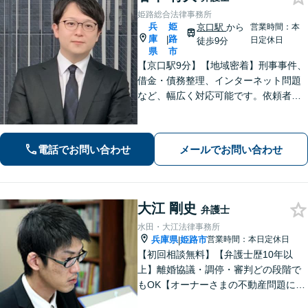
姫路総合法律事務所
兵
姫
京口駅
から
営業時間：本
庫
路
|
日定休日
徒歩9分
県
市
【京口駅9分】【地域密着】刑事事件、
借金・債務整理、インターネット問題
など、幅広く対応可能です。依頼者さ
まが抱える苦悩や苦しみにできる限り
寄り添い、丁寧かつ親身に対応いたし
ます。また、問題となっている背景事
電話でお問い合わせ
メールでお問い合わせ
情にも気を配り、根本的な解決を目指
します。
大江 剛史
弁護士
水田・大江法律事務所
兵庫県
姫路市
営業時間：本日定休日
|
【初回相談無料】【弁護士歴10年以
上】離婚協議・調停・審判どの段階で
もOK【オーナーさまの不動産問題に特
化】賃貸トラブル・建築トラブルの解