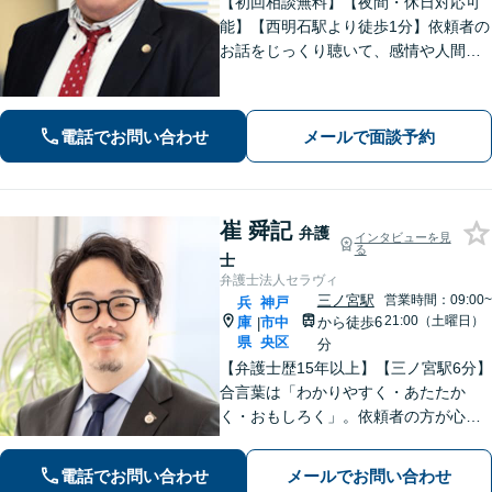
【初回相談無料】【夜間・休日対応可
能】【西明石駅より徒歩1分】依頼者の
お話をじっくり聴いて、感情や人間関
係にも配慮して柔軟に最適な解決策を
考えます。1日も早い解決のためにフッ
トワーク軽く迅速・誠実に対応しま
電話でお問い合わせ
メールで面談予約
す。まずはお気軽にご相談ください。
崔 舜記
弁護
インタビューを見
る
士
弁護士法人セラヴィ
三ノ宮駅
営業時間：09:00~
兵
神戸
21:00（土曜日）
庫
市中
から徒歩6
|
県
央区
分
【弁護士歴15年以上】【三ノ宮駅6分】
合言葉は「わかりやすく・あたたか
く・おもしろく」。依頼者の方が心か
ら納得のできる解決を目指します。幅
広い領域をカバー。【夜間休日/電話相
電話でお問い合わせ
メールでお問い合わせ
談可能】【初回面談20分無料】