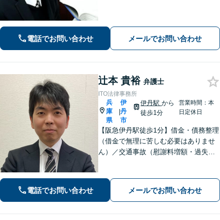
決を経験豊富な弁護士がサポート「司
法書士・税理士など他士業と連携」
【夜間面談可】遺言書作成に対応
電話でお問い合わせ
メールでお問い合わせ
辻本 貴裕
弁護士
ITO法律事務所
兵
伊
伊丹駅
から
営業時間：本
庫
丹
|
日定休日
徒歩1分
県
市
【阪急伊丹駅徒歩1分】借金・債務整理
（借金で無理に苦しむ必要はありませ
ん）／交通事故（慰謝料増額・過失割
合に関するご相談など）／労働事件
（労働者側・使用者側どちらも対応）
／刑事事件（被害者側も対応）／相続
電話でお問い合わせ
メールでお問い合わせ
／離婚問題など。まずはお気軽にご相
談ください