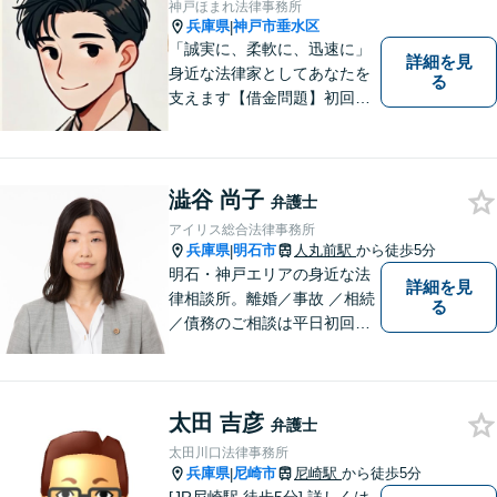
神戸ほまれ法律事務所
兵庫県
神戸市垂水区
|
「誠実に、柔軟に、迅速に」
詳細を見
身近な法律家としてあなたを
る
支えます【借金問題】初回相
談無料／法テラスOK。丁寧な
説明で納得感ある解決を【相
続問題】生前対策から相続発
生後の手続き・トラブル対応
澁谷 尚子
弁護士
までワンストップで対応【オ
アイリス総合法律事務所
ンライン面談OK】
兵庫県
明石市
人丸前駅
から徒歩5分
|
明石・神戸エリアの身近な法
詳細を見
律相談所。離婚／事故 ／相続
る
／債務のご相談は平日初回３
０分無料です。【JR明石駅徒
歩10分，裁判所前】【土日祝
対応可】
太田 吉彦
弁護士
太田川口法律事務所
兵庫県
尼崎市
尼崎駅
から徒歩5分
|