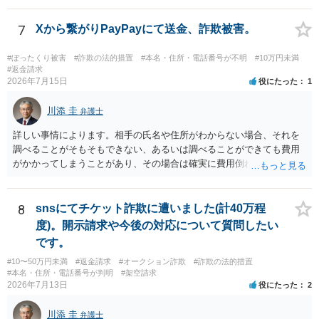
さい。
7
Xから繋がりPayPayにて送金、詐欺被害。
#ぼったくり被害
#詐欺の法的措置
#本名・住所・電話番号が不明
#10万円未満
#返金請求
2026年7月15日
役にたった
1
川添 圭
弁護士
詳しい事情によります。相手の氏名や住所がわからない場合、それを
調べることがそもそもできない、あるいは調べることができても費用
がかかってしまうことがあり、その場合は確実に費用倒れになりそう
です（調査費用は相手に請求できないのが原則だからです）。
8
snsにてチケット詐欺に遭いました(計40万程
度)。開示請求や今後の対応について質問したい
です。
#10〜50万円未満
#返金請求
#オークション詐欺
#詐欺の法的措置
#本名・住所・電話番号が判明
#架空請求
2026年7月13日
役にたった
2
川添 圭
弁護士