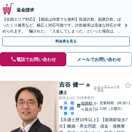
返金請求
【全国エリア対応】【相談は何度でも無料】投資詐欺、副業詐欺、ぼ
ったくり被害など、幅広く対応可能です。詐欺被害は迅速な対応が求
められます。「騙された」「入金してしまった」といった場合は、お
早めにご相談ください。【電話・メール・WEB相談可】
料金表を見る
電話でお問い合わせ
メールでお問い合わせ
吉谷 健一
弁
インタビューを
見る
護士
姫路あゆむ法律事務所
兵
姫
姫路駅
か
営業時間：09:30~1
庫
路
|
2:00（土曜日）
ら徒歩7分
県
市
【弁護士歴10年以上】【姫路駅徒歩7
分】離婚・男女問題、借金・債務整