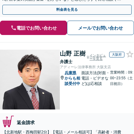
さい。
料金表を見る
電話でお問い合わせ
メールでお問い合わせ
山野 正樹
大阪府
インタビュ
ーを見る
弁護士
アディーレ法律事務所 大阪支店
営業時間：09:
兵庫県
面談方法(対面・
からも相
電話・ビデオな
00~23:55（土
談受付中
ど)は応相談
日祝日）
返金請求
【北新地駅・西梅田駅2分】【電話・メール相談可】「高齢者・消費