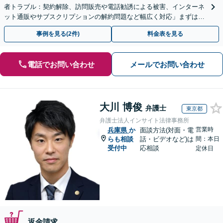
者トラブル：契約解除、訪問販売や電話勧誘による被害、インターネ
ット通販やサブスクリプションの解約問題など幅広く対応」まずは一
度ご相談ください【休日・夜間相談可】
事例を見る(2件)
料金表を見る
電話でお問い合わせ
メールでお問い合わせ
大川 博俊
弁護士
東京都
弁護士法人インサイト法律事務所
営業時
兵庫県
か
面談方法(対面・電
らも相談
話・ビデオなど)は
間：本日
受付中
応相談
定休日
返金請求