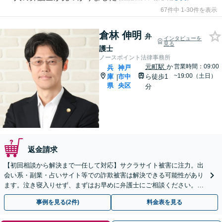
67件中 1-30件を表示
倉林 伸明
弁
インタビューを
見る
護士
ノースポイント法律事務所
元町駅
か
営業時間：09:00
兵
神戸
~19:00（土日）
庫
市中
ら徒歩1
|
県
央区
分
返金請求
【初回相談から解決まで一任して対応】サクラサイト被害に注力。出
会い系・副業・占いサイト等での詐欺被害は解決できる可能性があり
ます。泣き寝入りせず、まずはお早めに弁護士にご相談ください。
【元町駅1分・土日夜間の相談歓迎】
事例を見る(2件)
料金表を見る