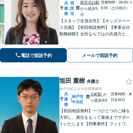
西宮北口駅
営業時間：09:00~1
兵
西
8:00（土日祝日）
庫
宮
から徒歩5
|
県
市
分
【スタッフ全員女性】【キッズスペー
ス完備】【初回相談無料】【事業会社
勤務経験】女性ならではの共感力とコ
ミュニケーション能力で、時に寄り添
い、時に鋭く交渉を進め、あなたの権
利を守ります。特に離婚や相続など家
電話で面談予約
メールで面談予約
族の事案が得意です。
垣田 重樹
弁護士
神戸元町よすが法律事務所
兵
元町駅
か
営業時間：本
神戸市
庫
|
日定休日
ら徒歩4分
中央区
県
【初回相談無料】一つひとつのご縁を
大切し、責任をもって最後までサポー
トいたします【刑事事件】フットワー
クの軽さとスピードが強み。豊富な経