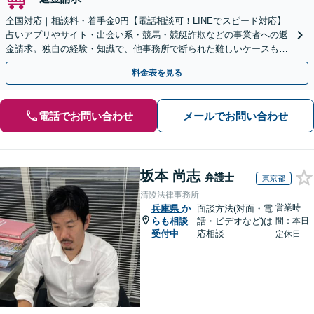
全国対応｜相談料・着手金0円【電話相談可！LINEでスピード対応】
占いアプリやサイト・出会い系・競馬・競艇詐欺などの事業者への返
金請求。独自の経験・知識で、他事務所で断られた難しいケースも解
決に導いた実績あり。まずはお気軽にご相談ください
料金表を見る
電話でお問い合わせ
メールでお問い合わせ
坂本 尚志
弁護士
東京都
清陵法律事務所
営業時
兵庫県
か
面談方法(対面・電
らも相談
話・ビデオなど)は
間：本日
受付中
応相談
定休日