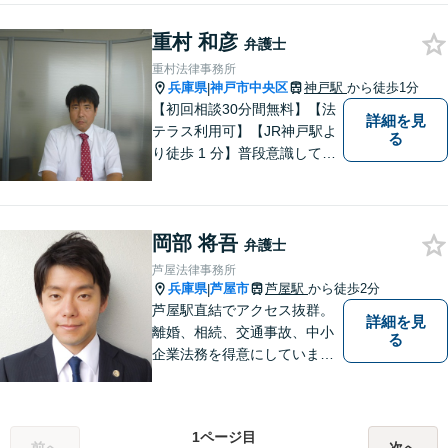
貢献して参りたいと思ってい
重村 和彦
ます。 お困りの方は、お気軽
弁護士
にご相談ください。
重村法律事務所
兵庫県
神戸市中央区
神戸駅
から徒歩1分
|
【初回相談30分間無料】【法
詳細を見
テラス利用可】【JR神戸駅よ
る
り徒歩 1 分】普段意識してい
ない「法律」が、突然大手を
広げて眼前に立ちはだかるこ
ともあります。そんな時はお
岡部 将吾
気軽にご相談下さい。
弁護士
芦屋法律事務所
兵庫県
芦屋市
芦屋駅
から徒歩2分
|
芦屋駅直結でアクセス抜群。
詳細を見
離婚、相続、交通事故、中小
る
企業法務を得意にしていま
す。 解決に向けて、全力で対
応致します。 ♯ラポルテ本館
３階♯駐車場有り♯子連れ相談
1ページ目
可♯中小企業診断士資格有り