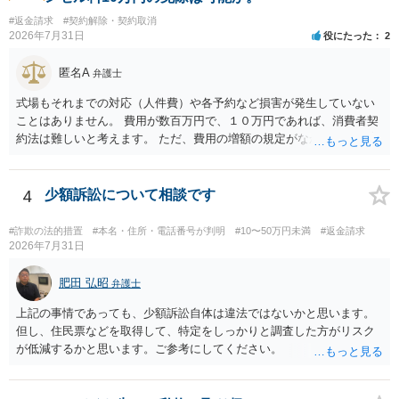
#返金請求
#契約解除・契約取消
2026年7月31日
役にたった
2
匿名A
弁護士
式場もそれまでの対応（人件費）や各予約など損害が発生していない
ことはありません。 費用が数百万円で、１０万円であれば、消費者契
約法は難しいと考えます。 ただ、費用の増額の規定がなかったのに増
額するのは契約違反ですので、増額に応じずに契約を維持すればよい
ということになり、解約するのは理由がないことになります。
4
少額訴訟について相談です
#詐欺の法的措置
#本名・住所・電話番号が判明
#10〜50万円未満
#返金請求
2026年7月31日
肥田 弘昭
弁護士
上記の事情であっても、少額訴訟自体は違法ではないかと思います。
但し、住民票などを取得して、特定をしっかりと調査した方がリスク
が低減するかと思います。ご参考にしてください。