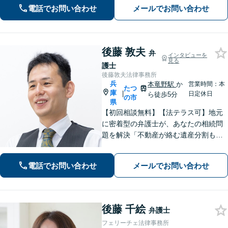
携してワンストップで解決【夜間・休
電話でお問い合わせ
メールでお問い合わせ
日相談可】【元町駅7分】
後藤 敦夫
弁
インタビューを
見る
護士
後藤敦夫法律事務所
兵
本竜野駅
か
営業時間：本
たつ
庫
|
日定休日
ら徒歩5分
の市
県
【初回相談無料】【法テラス可】地元
に密着型の弁護士が、あなたの相続問
題を解決「不動産が絡む遺産分割も的
確に対応」借金問題に精通した弁護士
が、オーダーメイドの解決策をご提案
電話でお問い合わせ
メールでお問い合わせ
「他の事務所で対応できなかった自己
破産もご相談ください」【本竜野駅5
分】
後藤 千絵
弁護士
フェリーチェ法律事務所