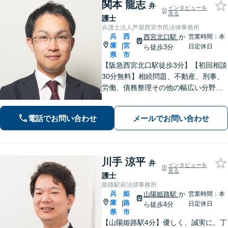
関本 龍志
弁
インタビューを
見る
護士
弁護士法人芦屋西宮市民法律事務所
兵
西
西宮北口駅
か
営業時間：本
庫
宮
|
日定休日
ら徒歩3分
県
市
【阪急西宮北口駅徒歩3分】【初回相談
30分無料】相続問題、不動産、刑事、
労働、債務整理その他の幅広い分野に
対応可能です。よくお話を聞き、よく
調べて皆様それぞれの問題に合った解
電話でお問い合わせ
メールでお問い合わせ
決策をご提案していきます。まずはご
相談を。【完全個室で対応】【バリア
フリー】
川手 涼平
弁
インタビューを
見る
護士
姫路駅前法律事務所
兵
姫
山陽姫路駅
か
営業時間：本
庫
路
|
日定休日
ら徒歩4分
県
市
【山陽姫路駅4分】優しく、誠実に。丁