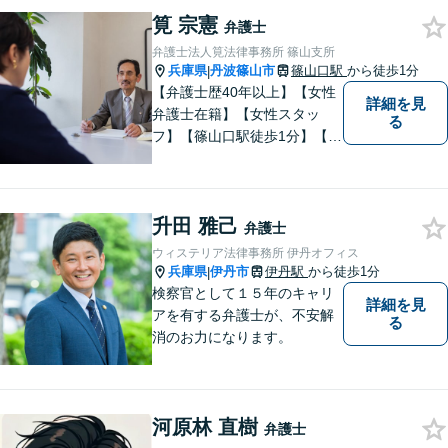
筧 宗憲
弁護士
弁護士法人筧法律事務所 篠山支所
兵庫県
丹波篠山市
篠山口駅
から徒歩1分
|
【弁護士歴40年以上】【女性
詳細を見
弁護士在籍】【女性スタッ
る
フ】【篠山口駅徒歩1分】【夜
間／休日対応可】【個室】
【離婚専門サイト有】一人で
悩まず、まずはお気軽にご相
升田 雅己
談ください。様々な悩みや不
弁護士
安に寄り添い、お抱えの問題
ウィステリア法律事務所 伊丹オフィス
の迅速かつ適切な解決を目指
兵庫県
伊丹市
伊丹駅
から徒歩1分
|
します。
検察官として１５年のキャリ
詳細を見
アを有する弁護士が、不安解
る
消のお力になります。
河原林 直樹
弁護士