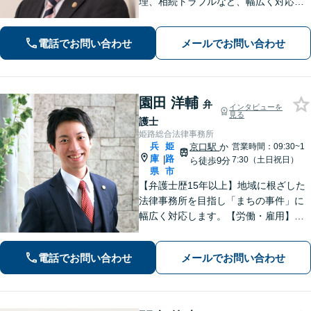
理、相続トラブルなど、幅広く対応可
能です。丁寧なヒアリングと分かりや
すい説明を心がけています。依頼者さ
電話でお問い合わせ
メールでお問い合わせ
まの置かれている状況と希望に沿った
最善の解決を目指します。
園田 洋輔
弁
インタビューを
見る
護士
姫路総合法律事務所
兵
姫
京口駅
か
営業時間：09:30~1
庫
路
|
7:30（土日祝日）
ら徒歩9分
県
市
【弁護士歴15年以上】地域に根ざした
法律事務所を目指し「まちの事件」に
幅広く対応します。【労働・雇用】残
業代の未払い、不当解雇に悩んでいま
せんか？正しい知識で正当な権利を主
電話でお問い合わせ
メールでお問い合わせ
張します。【相続・遺言】遺言書作成
のサポートはお任せください。