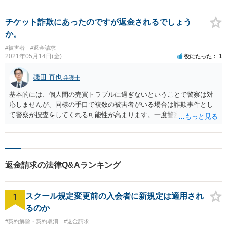
提起する方法もありますが、その前段階として弁護士から内容証明郵
便を送り、交渉をしてもらうという方法も考えられます。 一度、弁護
士に相談されてはいかがでしょうか。
チケット詐欺にあったのですが返金されるでしょう
か。
#被害者
#返金請求
2021年05月14日(金)
役にたった
1
磯田 直也
弁護士
基本的には、個人間の売買トラブルに過ぎないということで警察は対
応しませんが、同様の手口で複数の被害者がいる場合は詐欺事件とし
て警察が捜査をしてくれる可能性が高まります。一度警察にご相談い
ただくことをおすすめ致します。 返金等民事事件に関わる部分は警察
は対応してくれませんので、ご本人様で返金交渉を行うか、弁護士に
ご依頼いただく必要があります。
返金請求の法律Q&Aランキング
1
スクール規定変更前の入会者に新規定は適用され
るのか
#契約解除・契約取消
#返金請求