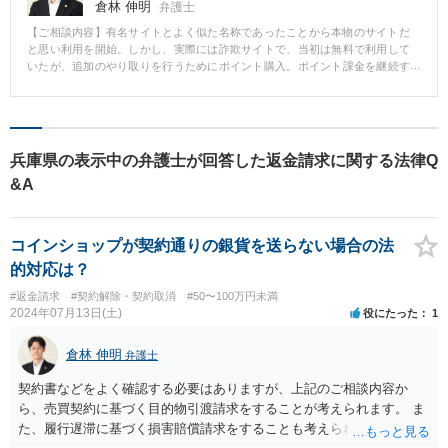
倉林 伸明
弁護士
【ご相談内容】有名サイトとよく似た名称であったことから本物のサイトだ
と思い利用を開始。しかし、実際には詐欺サイトで、当初は無料で利用して
いたが、追加のやり取りを行うためにポイント購入。ポイント課金を継続す
るも依頼者が知りたい肝心な情報を得ることは出来なかった。詐欺サイトの
支払いは、総額数十万円となった。詐欺と気づき、当事務所へ相談。支払い
の証拠をもとに相手方を特定し、粘り強く交渉を行い、６割の返金を受ける
ことに成功しました。
兵庫県の表示中の弁護士が回答した返金請求に関する法律Q
&A
コインショップが契約通りの銀貨を送らない場合の法
的対応は？
#返金請求
#契約解除・契約取消
#50〜100万円未満
2024年07月13日(土)
役にたった
1
倉林 伸明
弁護士
契約書などをよく確認する必要はありますが、上記のご相談内容か
ら、売買契約に基づく目的物引渡請求をすることが考えられます。 ま
た、履行遅滞に基づく損害賠償請求をすることも考えられます。 訴訟