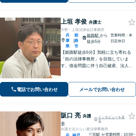
上垣 孝俊
弁護士
天野・上垣法律会計事務所
兵
姫
姫路駅
から
営業時間：本
庫
路
|
日定休日
徒歩5分
県
市
【姫路駅徒歩5分】気軽に立ち寄れる
「街の法律事務所」を目指していま
す。借金問題に伴う自己破産、法人破
産/離婚調停や親権、不貞の慰謝料請求
などの実績多数！困っている人の声に
しっかり耳を傾けサポートいたしま
電話でお問い合わせ
メールでお問い合わせ
す。【初回相談無料】【個室対応】
阪口 亮
弁護
インタビューを見
る
士
弁護士法人らい麦法律事務所
三宮駅
か
営業時間：10:00~
兵
神戸