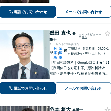
験を活かして最善の解決を【離婚問
題】経済面やお子さまの将来を見据
電話でお問い合わせ
メールでお問い合わせ
え、納得できる解決策を提案【元町駅4
分】
磯田 直也
弁
インタビューを
見る
護士
ルーセント法律事務所
兵
宝
宝塚駅
か
営業時間：09:00~1
庫
塚
|
9:00（土日祝日）
ら徒歩2分
県
市
【初回相談無料｜Google口コミ★4.5】
【夜間休日も対応】不貞慰謝料請求・
離婚・刑事事件・投稿者側発信者情報
開示請求の実績・経験多数。オーダー
メイドのサービスで問題解決や事業の
電話でお問い合わせ
メールでお問い合わせ
推進を強力にサポート【宝塚駅徒歩2分
｜電話・WEB面談で全国対応】
谷本 将大
弁護士