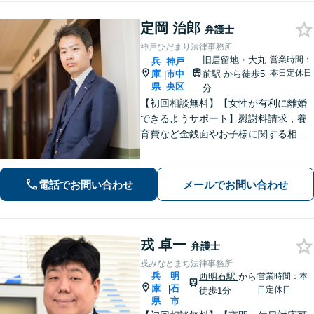
可】
定岡 治郎
弁護士
神戸ひだまり法律事務所
旧居留地・大丸
営業時間：
兵
神戸
本日定休日
庫
市中
前駅
から徒歩5
|
県
央区
分
【初回相談無料】【女性が有利に離婚
できるようサポート】慰謝料請求，養
育費など金銭面やお子様に関する相談
を多数解決【離婚・不倫・男女問題・
遺産相続・交通事故】依頼者様のお気
持ちを大切にしながら交渉します。
電話でお問い合わせ
メールでお問い合わせ
【Web相談可】【平日夜間可】【神戸
大丸の近く】
戎 卓一
弁護士
戎みなとまち法律事務所
兵
明
西明石駅
から
営業時間：本
庫
石
|
日定休日
徒歩1分
県
市