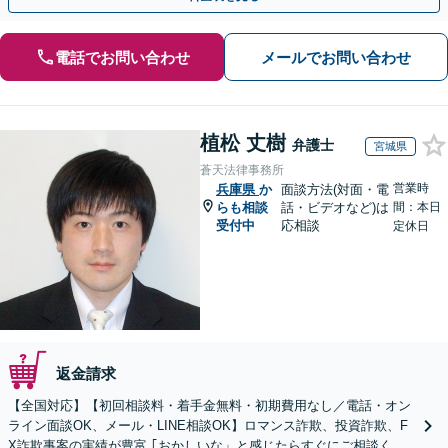
電話でお問い合わせ
メールでお問い合わせ
植松 丈樹
弁護士
宮城県
蒼天法律事務所
営業時
兵庫県
か
面談方法(対面・電
らも相談
話・ビデオなど)は
間：本日
受付中
応相談
定休日
返金請求
【全国対応】【初回相談料・着手金無料・初期費用なし／電話・オン
ライン面談OK、メール・LINE相談OK】ロマンス詐欺、投資詐欺、F
X詐欺事案の実績が豊富 ｢おかしいな」と感じたらすぐにご相談くだ