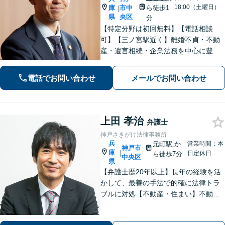
18:00（土曜日）
庫
市中
ら徒歩1
|
県
央区
分
【特定分野は初回無料】【電話相談
可】【三ノ宮駅近く】離婚不貞・不動
産・遺言相続・企業法務を中心に豊富
な解決実績あり。「すべては依頼者の
ために」をモットーに、高い専門性を
電話でお問い合わせ
メールでお問い合わせ
もって最善の解決を実現します。お気
軽にご相談ください。
上田 孝治
弁護士
神戸さきがけ法律事務所
兵
元町駅
か
営業時間：本
神戸市
庫
|
日定休日
ら徒歩7分
中央区
県
【弁護士歴20年以上】長年の経験を活
かして、最善の手法で的確に法律トラ
ブルに対処【不動産・住まい】不動産
関係の資格を複数所持。不動産案件の
取扱い多数【相続・遺言】他士業と連