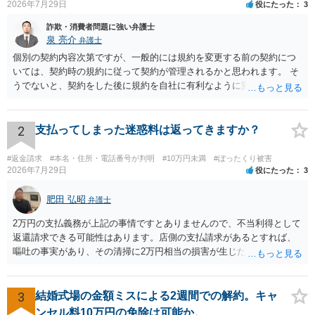
2026年7月29日
役にたった
3
詐欺・消費者問題に強い弁護士
泉 亮介
弁護士
個別の契約内容次第ですが、一般的には規約を変更する前の契約につ
いては、契約時の規約に従って契約が管理されるかと思われます。 そ
うでないと、契約をした後に規約を自社に有利なように変更し、それ
を従前の顧客にも適用するということが認められてしまい不合理とな
る場合があるかと思われます。
2
支払ってしまった迷惑料は返ってきますか？
#返金請求
#本名・住所・電話番号が判明
#10万円未満
#ぼったくり被害
2026年7月29日
役にたった
3
肥田 弘昭
弁護士
2万円の支払義務が上記の事情ですとありませんので、不当利得として
返還請求できる可能性はあります。店側の支払請求があるとすれば、
嘔吐の事実があり、その清掃に2万円相当の損害が生じた場合です。ご
参考にしてください。
3
結婚式場の金額ミスによる2週間での解約。キャ
ンセル料10万円の免除は可能か。