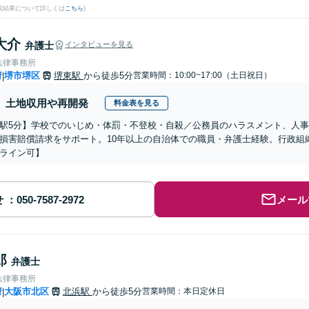
検索結果について詳しくは
こちら
)
大介
弁護士
インタビューを見る
法律事務所
府
堺市堺区
堺東駅
から徒歩5分
営業時間：10:00~17:00（土日祝日）
|
土地収用や再開発
料金表を見る
駅5分】学校でのいじめ・体罰・不登校・自殺／公務員のハラスメント、人
損害賠償請求をサポート。10年以上の自治体での職員・弁護士経験。行政組
ライン可】
せ
メール
郎
弁護士
法律事務所
府
大阪市北区
北浜駅
から徒歩5分
営業時間：本日定休日
|