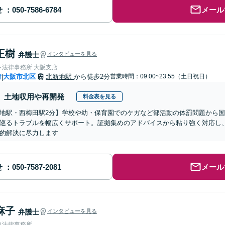
せ
メール
正樹
弁護士
インタビューを見る
レ法律事務所 大阪支店
府
大阪市北区
北新地駅
から徒歩2分
営業時間：09:00~23:55（土日祝日）
|
土地収用や再開発
料金表を見る
地駅・西梅田駅2分】学校や幼・保育園でのケガなど部活動の体罰問題から
巡るトラブルを幅広くサポート。証拠集めのアドバイスから粘り強く対応し
的解決に尽力します
せ
メール
麻子
弁護士
インタビューを見る
り法律事務所