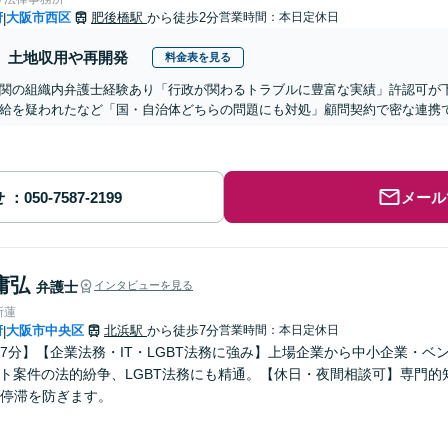
府
大阪市西区
肥後橋駅
から徒歩2分
営業時間：本日定休日
|
土地収用や再開発
料金表を見る
関の組織内弁護士経験あり「行政が関わるトラブルに豊富な実績」許認可が
給を疑われたなど「国・自治体どちらの問題にも対処」顧問契約で密な連携
せ
メール
庸弘
弁護士
インタビューを見る
所蓮
府
大阪市中央区
北浜駅
から徒歩7分
営業時間：本日定休日
|
7分】【企業法務・IT・LGBT法務に強み】上場企業から中小企業・
ット案件の法的紛争、LGBT法務にも精通。【休日・夜間相談可】専門
停滞を防ぎます。