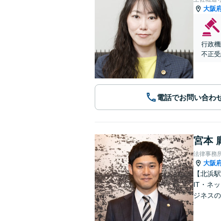
大阪
行政機
不正受
電話でお問い合わ
宮本 
法律事務
大阪
【北浜駅
IT・ネ
ジネスの