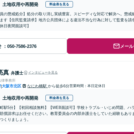
土地収用や再開発
料金表を見る
員の懲戒処分】処分の取り消し実績豊富。スピーディな対応で解決へ。懲戒
ます【住民監査請求】地方公共団体による違法不当な行為に対して監査を請
休日夜間面談可】
せ
メール
亮真
弁護士
インタビューを見る
法律事務所
府
大阪市北区
なにわ橋駅
から徒歩6分
営業時間：本日定休日
|
土地収用や再開発
料金表を見る
町駅5分】【初回相談無料】【WEB面談可】学校トラブル・いじめ問題、ハ
賠償請求はお任せください。教育委員会の内部弁護士をしていた経験もあり
つくりましょう。