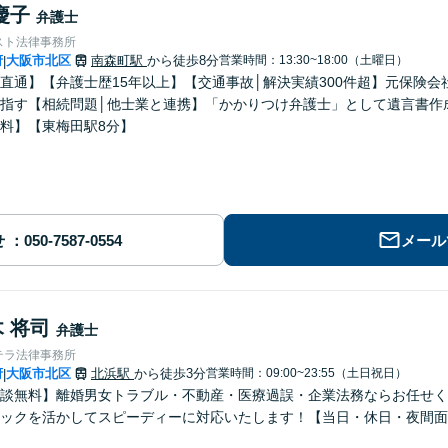
慶子
弁護士
スト法律事務所
府
大阪市北区
南森町駅
から徒歩8分
営業時間：13:30~18:00（土曜日）
|
直通】【弁護士歴15年以上】【交通事故│解決実績300件超】元保険
指す【相続問題│他士業と連携】「かかりつけ弁護士」として遺言書作
料】【東梅田駅8分】
せ
メール
 将司
弁護士
テラ法律事務所
府
大阪市北区
北浜駅
から徒歩3分
営業時間：09:00~23:55（土日祝日）
|
談無料】離婚男女トラブル・不動産・医療過誤・企業法務ならお任せく
ックを活かしてスピーディーに対応いたします！【当日・休日・夜間面