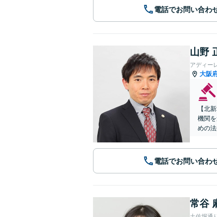
電話でお問い合わ
山野 
アディー
大阪
【北新
機関を
めの法
電話でお問い合わ
常谷 
土佐堀通