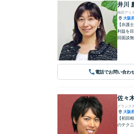
井川 
梅田アリ
大阪
【弁護士
利益を目
回面談無
電話でお問い合わ
佐々木
グランス
大阪
【初回相
のテクニ