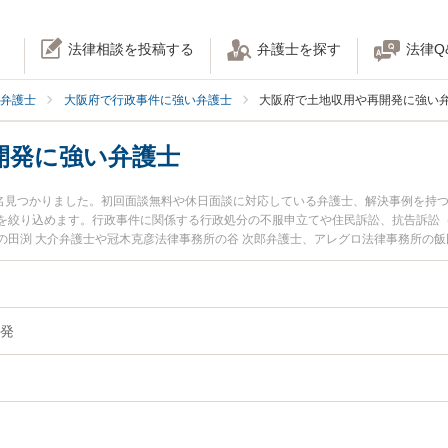
法律相談を投稿する
弁護士を探す
法律Q
弁護士
大阪府で行政事件に強い弁護士
大阪府で土地収用や再開発に強い
開発に強い弁護士
1名見つかりました。初回面談無料や休日面談に対応している弁護士、解決事例を持
を絞り込めます。行政事件に関係する行政処分の不服申立てや住民訴訟、抗告訴訟
の田渕 大介弁護士や冠木克彦法律事務所の谷 次郎弁護士、アレグロ法律事務所の飯
土日や夜間に発生した土地収用や再開発のトラブルを今すぐに弁護士に相談したい
で土地収用や再開発を法律相談できる大阪府内の弁護士に相談予約したい』などで
発