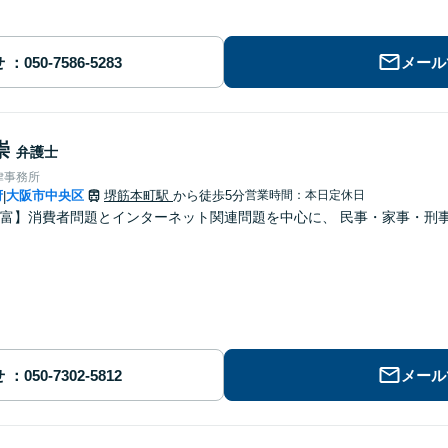
せ
メール
崇
弁護士
律事務所
府
大阪市中央区
堺筋本町駅
から徒歩5分
営業時間：本日定休日
|
富】消費者問題とインターネット関連問題を中心に、 民事・家事・刑
せ
メール