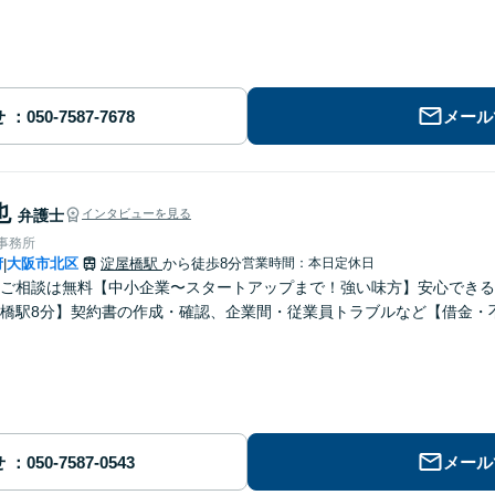
せ
メール
也
弁護士
インタビューを見る
律事務所
府
大阪市北区
淀屋橋駅
から徒歩8分
営業時間：本日定休日
|
ご相談は無料【中小企業〜スタートアップまで！強い味方】安心できる
橋駅8分】契約書の作成・確認、企業間・従業員トラブルなど【借金・
せ
メール