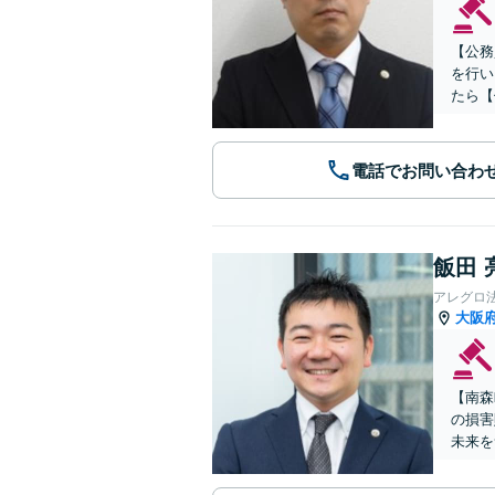
【公務
を行い
たら【
電話でお問い合わ
飯田 
アレグロ
大阪
【南森
の損害
未来を