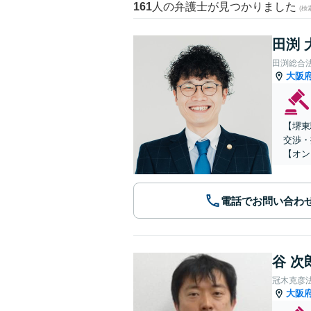
161
人の弁護士が見つかりました
(
田渕 
田渕総合
大阪
【堺東
交渉・
【オン
電話でお問い合わ
谷 次
冠木克彦
大阪