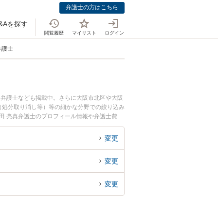
弁護士の方はこちら
&Aを探す
閲覧履歴
マイリスト
ログイン
弁護士
つ弁護士なども掲載中。さらに大阪市北区や大阪
（処分取り消し等）等の細かな分野での絞り込み
田 亮真弁護士のプロフィール情報や弁護士費
』『土地収用や再開発のトラブル解決の実績豊富
お困りの相談者さんにおすすめです。
変更
変更
変更