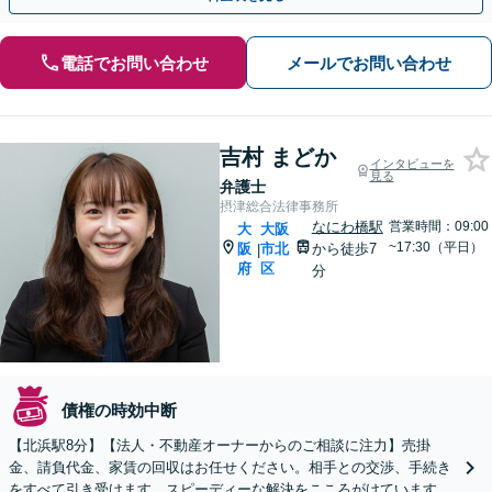
電話でお問い合わせ
メールでお問い合わせ
吉村 まどか
インタビューを
見る
弁護士
摂津総合法律事務所
なにわ橋駅
営業時間：09:00
大
大阪
~17:30（平日）
阪
市北
から徒歩7
|
府
区
分
債権の時効中断
【北浜駅8分】【法人・不動産オーナーからのご相談に注力】売掛
金、請負代金、家賃の回収はお任せください。相手との交渉、手続き
をすべて引き受けます。スピーディーな解決をこころがけています。