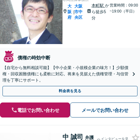
本町駅
か
営業時間：09:00
大
大阪
~19:00（平日）
阪
市中
ら徒歩5
|
府
央区
分
債権の時効中断
【自宅から無料相談可能】【中小企業・小規模企業の味方！】少額債
権・回収困難債権にも柔軟に対応。将来を見据えた債権管理・与信管
理を丁寧にサポート。
料金表を見る
電話でお問い合わせ
メールでお問い合わせ
中 誠司
弁護
インタビューを見