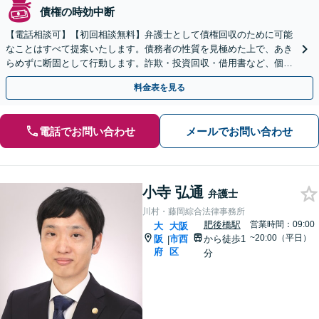
債権の時効中断
【電話相談可】【初回相談無料】弁護士として債権回収のために可能
なことはすべて提案いたします。債務者の性質を見極めた上で、あき
らめずに断固として行動します。詐欺・投資回収・借用書など、個
人・法人を問わず、まずはお電話ください。
料金表を見る
電話でお問い合わせ
メールでお問い合わせ
小寺 弘通
弁護士
川村・藤岡綜合法律事務所
肥後橋駅
営業時間：09:00
大
大阪
~20:00（平日）
阪
市西
から徒歩1
|
府
区
分