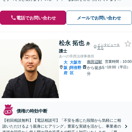
【個人にも対応】【夜間相談可】
電話でお問い合わせ
メールでお問い合わせ
松永 拓也
弁
インタビューを
見る
護士
あべの帝西法律事務所
南田辺駅
営業時間：10:00
大
大阪市
~18:00（平日）
阪
阿倍野
から徒歩5
|
府
区
分
債権の時効中断
【初回相談無料】【電話相談可】「不安を感じた段階から気軽にご相
談いただけるよう親身にヒアリング」豊富な実績を活かし、事業者の