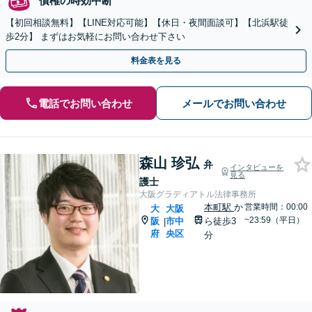
債権の時効中断
【初回相談無料】【LINE対応可能】【休日・夜間面談可】【北浜駅徒
歩2分】 まずはお気軽にお問い合わせ下さい
料金表を見る
電話でお問い合わせ
メールでお問い合わせ
森山 珍弘
弁
インタビューを
見る
護士
大阪グラディアトル法律事務所
本町駅
か
営業時間：00:00
大
大阪
~23:59（平日）
阪
市中
ら徒歩3
|
府
央区
分