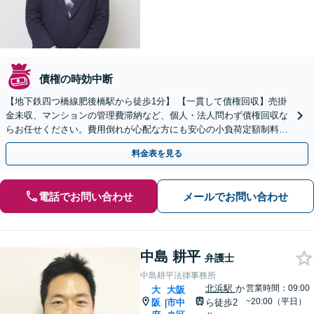
債権の時効中断
【地下鉄四つ橋線肥後橋駅から徒歩1分】 【一貫して債権回収】売掛
金未収、マンションの管理費滞納など、個人・法人問わず債権回収な
らお任せください。費用倒れが心配な方にも安心の小負荷定額制料金
設定。諦める前にまずはご相談ください。
料金表を見る
電話でお問い合わせ
メールでお問い合わせ
中島 耕平
弁護士
中島耕平法律事務所
北浜駅
か
営業時間：09:00
大
大阪
~20:00（平日）
阪
市中
ら徒歩2
|