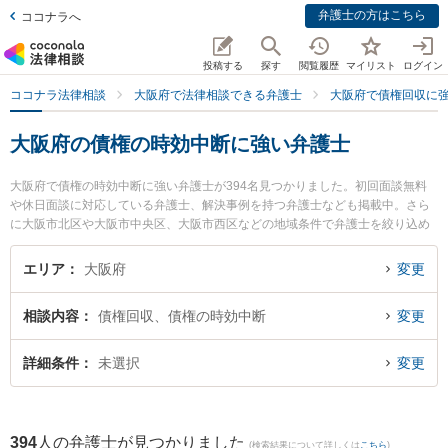
弁護士の方はこちら
ココナラへ
投稿する
探す
閲覧履歴
マイリスト
ログイン
ココナラ法律相談
大阪府で法律相談できる弁護士
大阪府で債権回収に
大阪府の債権の時効中断に強い弁護士
大阪府で債権の時効中断に強い弁護士が394名見つかりました。初回面談無料
や休日面談に対応している弁護士、解決事例を持つ弁護士なども掲載中。さら
に大阪市北区や大阪市中央区、大阪市西区などの地域条件で弁護士を絞り込め
ます。債権回収に関係する売掛金回収や債権回収代行、債権の時効中断等の細
かな分野での絞り込み検索もでき便利です。特に大和法律事務所の釜田 佳孝弁
エリア
大阪府
変更
護士や大阪グラディアトル法律事務所の伏見 澄礼弁護士、摂津総合法律事務所
の吉村 まどか弁護士のプロフィール情報や弁護士費用、強みなどが注目されて
相談内容
債権回収、債権の時効中断
変更
います。『大阪府で土日や夜間に発生した債権の時効中断のトラブルを今すぐ
に弁護士に相談したい』『債権の時効中断のトラブル解決の実績豊富な近くの
弁護士を検索したい』『初回相談無料で債権の時効中断を法律相談できる大阪
詳細条件
未選択
変更
府内の弁護士に相談予約したい』などでお困りの相談者さんにおすすめです。
394
人の弁護士が見つかりました
(検索結果について詳しくは
こちら
)