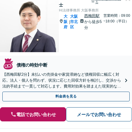
る
士
Hi法律事務所 大阪事務所
西梅田駅
営業時間：09:00
大
大阪
~18:00（平日）
阪
市北
から徒歩5
|
府
区
分
債権の時効中断
【西梅田駅2分】未払いの売掛金や家賃滞納など債権回収に幅広く対
応。法人・個人を問わず、状況に応じた回収方針を検討し、交渉から
法的手続まで一貫して対応します。費用対効果を踏まえた現実的な回
収を目指します【オンライン面談可】【夜間・休日相談可】
料金表を見る
電話でお問い合わせ
メールでお問い合わせ