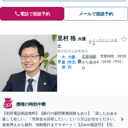
電話で面談予約
メールで面談予約
里村 格
弁護
インタビューを見
る
士
梅田新道法律事務所
北新地駅
営業時間：09:00
大
大阪
~18:00（平日）
阪
市北
から徒歩4
|
府
区
分
債権の時効中断
【初回電話相談無料】【銀行の顧問業務経験もあり】「貸したお金を
返して欲しい」「売掛金を回収したい」という方はお任せください。
仮差押えから裁判、強制執行までサポート！【Zooｍ面談可】【完全