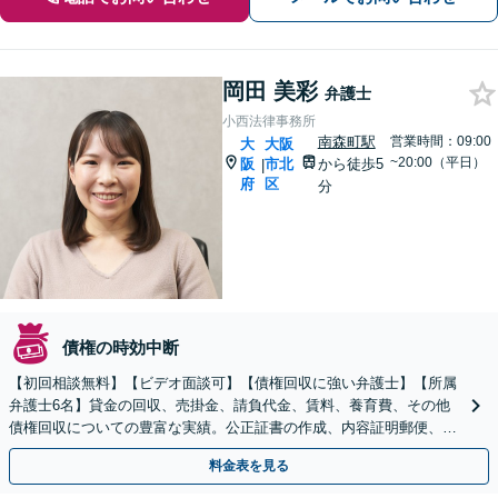
岡田 美彩
弁護士
小西法律事務所
南森町駅
営業時間：09:00
大
大阪
~20:00（平日）
阪
市北
から徒歩5
|
府
区
分
債権の時効中断
【初回相談無料】【ビデオ面談可】【債権回収に強い弁護士】【所属
弁護士6名】貸金の回収、売掛金、請負代金、賃料、養育費、その他
債権回収についての豊富な実績。公正証書の作成、内容証明郵便、仮
差押え、支払督促、訴訟、強制執行等。
料金表を見る