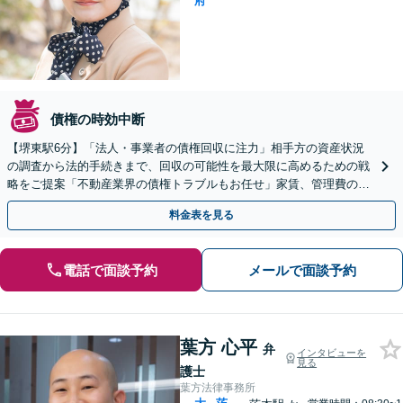
府
債権の時効中断
【堺東駅6分】「法人・事業者の債権回収に注力」相手方の資産状況
の調査から法的手続きまで、回収の可能性を最大限に高めるための戦
略をご提案「不動産業界の債権トラブルもお任せ」家賃、管理費の滞
納など
料金表を見る
電話で面談予約
メールで面談予約
葉方 心平
弁
インタビューを
見る
護士
葉方法律事務所