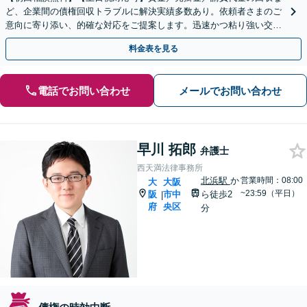
ど、企業間の債権回収トラブルに解決実績多数あり。依頼者さまのご
意向に寄り添い、的確な対応をご提案します。迅速かつ粘り強い交渉
で、少しでも回収できるよう尽力します【淀屋橋2分】
料金表を見る
電話でお問い合わせ
メールでお問い合わせ
早川 拓郎
弁護士
西天満法律事務所
北浜駅
か
営業時間：08:00
大
大阪
~23:59（平日）
阪
市中
ら徒歩2
|
府
央区
分