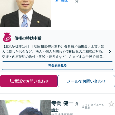
府
央区
分
債権の時効中断
【北浜駅徒歩1分】【初回相談40分無料】養育費／売掛金／工賃／知
人に貸したお金など、法人・個人を問わず債権回収のご相談に対応。
交渉・内容証明の送付・訴訟・差押えなど、さまざまな手段で回収に
努めます【弁護士費用もご相談ください】土日祝の相談可
料金表を見る
電話でお問い合わせ
メールでお問い合わせ
寺岡 健一
弁
インタビューを
見る
護士
寺岡法律事務所