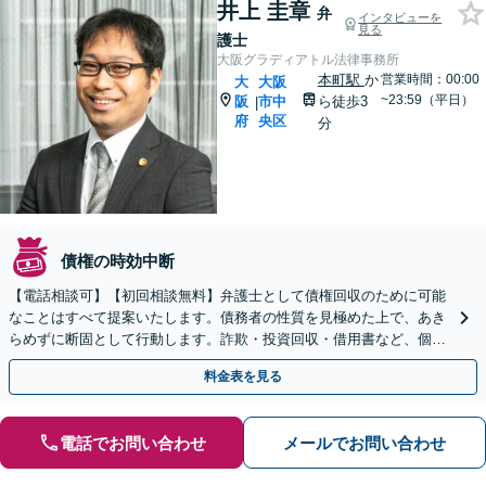
井上 圭章
弁
インタビューを
見る
護士
大阪グラディアトル法律事務所
本町駅
か
営業時間：00:00
大
大阪
~23:59（平日）
阪
市中
ら徒歩3
|
府
央区
分
債権の時効中断
【電話相談可】【初回相談無料】弁護士として債権回収のために可能
なことはすべて提案いたします。債務者の性質を見極めた上で、あき
らめずに断固として行動します。詐欺・投資回収・借用書など、個
人・法人を問わず、まずはお電話ください。
料金表を見る
電話でお問い合わせ
メールでお問い合わせ