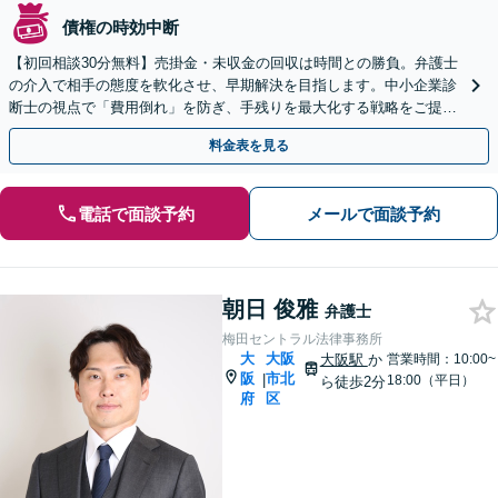
債権の時効中断
【初回相談30分無料】売掛金・未収金の回収は時間との勝負。弁護士
の介入で相手の態度を軟化させ、早期解決を目指します。中小企業診
断士の視点で「費用倒れ」を防ぎ、手残りを最大化する戦略をご提
案。スポット依頼も歓迎、お気軽にご相談を。
料金表を見る
電話で面談予約
メールで面談予約
朝日 俊雅
弁護士
梅田セントラル法律事務所
大
大阪
大阪駅
か
営業時間：10:00~
阪
市北
|
18:00（平日）
ら徒歩2分
府
区