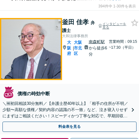
394件中 1-30件を表示
釜田 佳孝
弁
インタビューを
見る
護士
大和法律事務所
南森町駅
営業時間：09:15
大
大阪
~17:30（平日）
阪
市北
から徒歩6
|
府
区
分
債権の時効中断
＼🆓初回相談30分無料／【弁護士歴40年以上】「相手の住所が不明／
少額〜高額な債権／契約内容の認識の不一致」など、泣き寝入りせず
にまずはご相談ください！スピーディかつ丁寧な対応で、早期回収を
目指します【セミナー・著書多数】【南森町駅6分】
料金表を見る