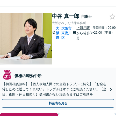
中谷 真一郎
弁護士
大阪かみしん法律事務所
上新庄駅
営業時間：09:00
大
大阪市
~21:00（平日）
阪
東淀川
から徒歩3
|
府
区
分
債権の時効中断
【初回相談無料】【個人や知人間での金銭トラブルに特化】「お金を
貸したのに返してくれない」トラブルはすぐにご相談ください。【当
日、夜間・休日相談可】借用書がない場合もまずはご相談を
料金表を見る