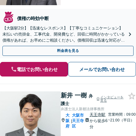
債権の時効中断
【大阪駅2分】【迅速なレスポンス】【丁寧なコミュニケーション】
未払いの売掛金、工事代金、開発費など、回収に時間がかかっている
債権があれば、お早めにご相談ください。債権回収は迅速な対応が求
められるので、スピーディーに対応いたします。
料金表を見る
電話でお問い合わせ
メールでお問い合わせ
新井 一樹
弁
インタビューを
見る
護士
弁護士法人新都法律事務所
天王寺駅
営業時間：09:00
大
大阪市
~21:00（平日）
阪
天王寺
から徒歩6
|
府
区
分