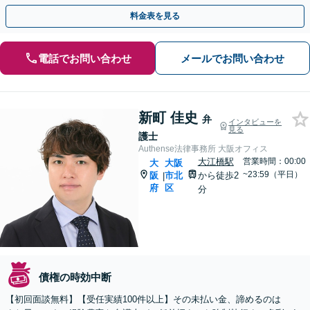
個室】【大阪天満宮駅すぐ】
料金表を見る
電話でお問い合わせ
メールでお問い合わせ
新町 佳史
弁
インタビューを
見る
護士
Authense法律事務所 大阪オフィス
大江橋駅
営業時間：00:00
大
大阪
~23:59（平日）
阪
市北
から徒歩2
|
府
区
分
債権の時効中断
【初回面談無料】【受任実績100件以上】その未払い金、諦めるのは