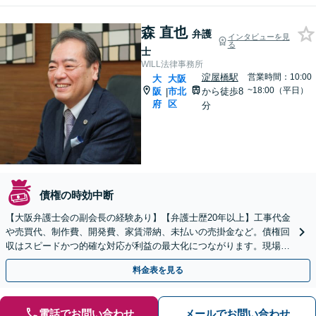
森 直也
弁護
インタビューを見
る
士
WILL法律事務所
淀屋橋駅
営業時間：10:00
大
大阪
~18:00（平日）
阪
市北
から徒歩8
|
府
区
分
債権の時効中断
【大阪弁護士会の副会長の経験あり】【弁護士歴20年以上】工事代金
や売買代、制作費、開発費、家賃滞納、未払いの売掛金など。債権回
収はスピードかつ的確な対応が利益の最大化につながります。現場の
声を聞き、最善の解決策をご提案します【淀屋橋駅8分】
料金表を見る
電話でお問い合わせ
メールでお問い合わせ