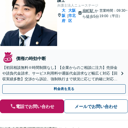
護士
弁護士法人ニューステージ
大
大阪
扇町駅
か
営業時間：09:30~
阪
市北
|
19:00（平日）
ら徒歩5分
府
区
債権の時効中断
【初回相談無料※時間制限なし】【企業からのご相談に注力】売掛金
や請負代金請求、サービス利用料や通販代金請求など幅広く対応【回
収実績多数】交渉から訴訟、強制執行まで状況に応じて的確に対応し
ます【扇町駅5分】
料金表を見る
電話でお問い合わせ
メールでお問い合わせ