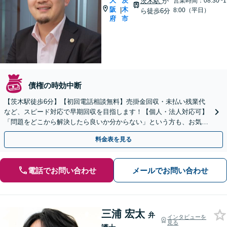
大
茨
茨木駅
か
営業時間：08:30~1
阪
木
|
8:00（平日）
ら徒歩6分
府
市
債権の時効中断
【茨木駅徒歩6分】【初回電話相談無料】売掛金回収・未払い残業代
など、スピード対応で早期回収を目指します！【個人・法人対応可】
「問題をどこから解決したら良いか分からない」という方も、お気軽
にご相談ください【土日・夜間対応可】
料金表を見る
電話でお問い合わせ
メールでお問い合わせ
三浦 宏太
弁
インタビューを
見る