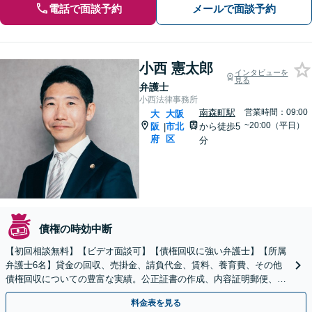
電話で面談予約
メールで面談予約
小西 憲太郎
インタビューを
見る
弁護士
小西法律事務所
南森町駅
営業時間：09:00
大
大阪
~20:00（平日）
阪
市北
から徒歩5
|
府
区
分
債権の時効中断
【初回相談無料】【ビデオ面談可】【債権回収に強い弁護士】【所属
弁護士6名】貸金の回収、売掛金、請負代金、賃料、養育費、その他
債権回収についての豊富な実績。公正証書の作成、内容証明郵便、仮
差押え、支払督促、訴訟、強制執行等。
料金表を見る