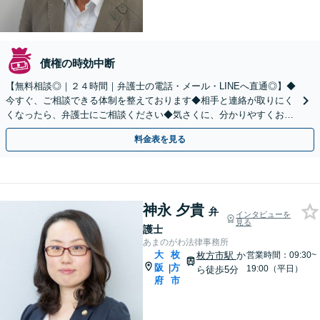
債権の時効中断
【無料相談◎｜２４時間｜弁護士の電話・メール・LINEへ直通◎】◆
今すぐ、ご相談できる体制を整えております◆相手と連絡が取りにく
くなったら、弁護士にご相談ください◆気さくに、分かりやすくお答
えします。弁護士直通LINE【@685dvpfm】
料金表を見る
神永 夕貴
弁
インタビューを
見る
護士
あまのがわ法律事務所
大
枚
枚方市駅
か
営業時間：09:30~
阪
方
|
19:00（平日）
ら徒歩5分
府
市