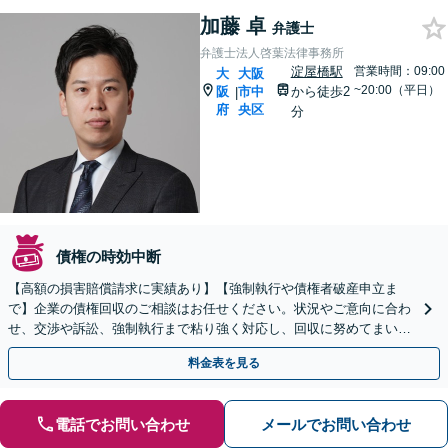
加藤 卓
弁護士
弁護士法人啓葉法律事務所
淀屋橋駅
営業時間：09:00
大
大阪
~20:00（平日）
阪
市中
から徒歩2
|
府
央区
分
債権の時効中断
【高額の損害賠償請求に実績あり】【強制執行や債権者破産申立ま
で】企業の債権回収のご相談はお任せください。状況やご意向に合わ
せ、交渉や訴訟、強制執行まで粘り強く対応し、回収に努めてまいり
ます。顧問契約にて、未回収債権の発生予防にも努めます。
料金表を見る
電話でお問い合わせ
メールでお問い合わせ