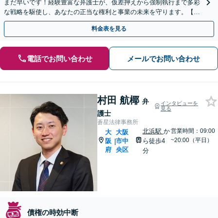
まだ早いです！経験豊富な弁護士が、仮差押えから強制執行まで多彩
な戦略を駆使し、あなたの正当な権利と事業の未来を守ります。【淀
屋橋駅徒歩5分】
料金表を見る
電話でお問い合わせ
メールでお問い合わせ
村田 航椰
弁
インタビューを
見る
護士
蒼星法律事務所
北浜駅
か
営業時間：09:00
大
大阪
~20:00（平日）
阪
市中
ら徒歩4
|
府
央区
分
債権の時効中断