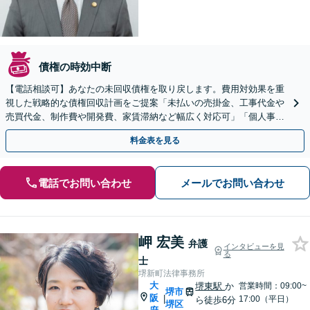
債権の時効中断
【電話相談可】あなたの未回収債権を取り戻します。費用対効果を重
視した戦略的な債権回収計画をご提案「未払いの売掛金、工事代金や
売買代金、制作費や開発費、家賃滞納など幅広く対応可」「個人事業
主・フリーランスも相談可」【休日・夜間相談可】
料金表を見る
電話でお問い合わせ
メールでお問い合わせ
岬 宏美
弁護
インタビューを見
る
士
堺新町法律事務所
大
堺東駅
か
営業時間：09:00~
堺市
阪
|
17:00（平日）
ら徒歩6分
堺区