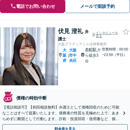
電話でお問い合わせ
メールで面談予約
伏見 澄礼
弁
インタビューを
見る
護士
大阪グラディアトル法律事務所
本町駅
か
営業時間：00:00
大
大阪
~23:59（平日）
阪
市中
ら徒歩3
|
府
央区
分
債権の時効中断
【電話相談可】【初回相談無料】弁護士として債権回収のために可能
なことはすべて提案いたします。債務者の性質を見極めた上で、あき
らめずに断固として行動します。詐欺・投資回収・借用書など、個
人・法人を問わず、まずはお電話ください。
料金表を見る