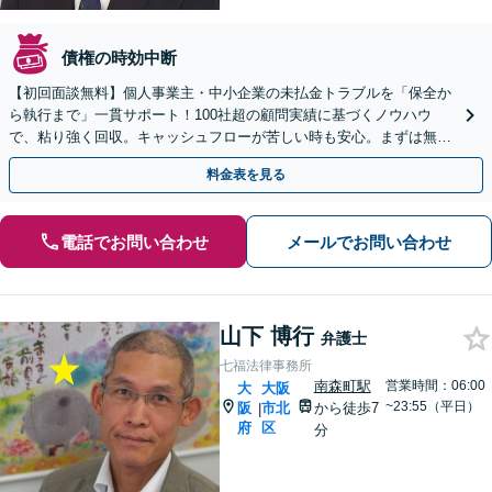
債権の時効中断
【初回面談無料】個人事業主・中小企業の未払金トラブルを「保全か
ら執行まで」一貫サポート！100社超の顧問実績に基づくノウハウ
で、粘り強く回収。キャッシュフローが苦しい時も安心。まずは無料
相談で解決の糸口を【後払い相談可】
料金表を見る
電話でお問い合わせ
メールでお問い合わせ
山下 博行
弁護士
七福法律事務所
南森町駅
営業時間：06:00
大
大阪
~23:55（平日）
阪
市北
から徒歩7
|
府
区
分