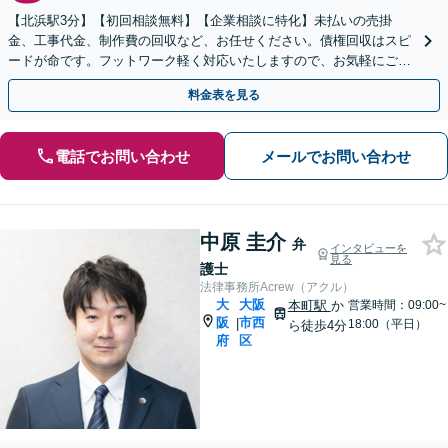
【北浜駅3分】【初回相談無料】【企業相談に特化】未払いの売掛
金、工事代金、制作費の回収など、お任せください。債権回収はスピ
ードが命です。フットワーク軽く対応いたしますので、お気軽にご相
談ください。【電話相談可】【夜間・土日相談可】
料金表を見る
電話でお問い合わせ
メールでお問い合わせ
中原 圭介
弁
インタビューを
見る
護士
法律事務所Acrew（アクル）
大
大阪
本町駅
か
営業時間：09:00~
阪
市西
|
18:00（平日）
ら徒歩4分
府
区