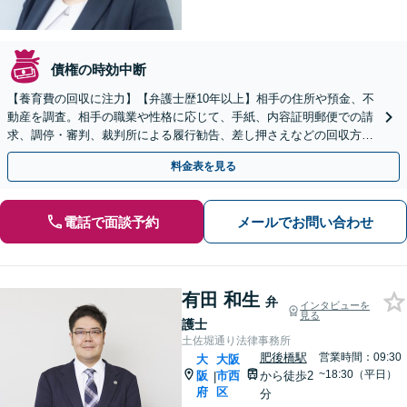
債権の時効中断
【養育費の回収に注力】【弁護士歴10年以上】相手の住所や預金、不
動産を調査。相手の職業や性格に応じて、手紙、内容証明郵便での請
求、調停・審判、裁判所による履行勧告、差し押さえなどの回収方法
を考えます【初回面談30分無料】
料金表を見る
電話で面談予約
メールでお問い合わせ
有田 和生
弁
インタビューを
見る
護士
土佐堀通り法律事務所
肥後橋駅
営業時間：09:30
大
大阪
~18:30（平日）
阪
市西
から徒歩2
|
府
区
分