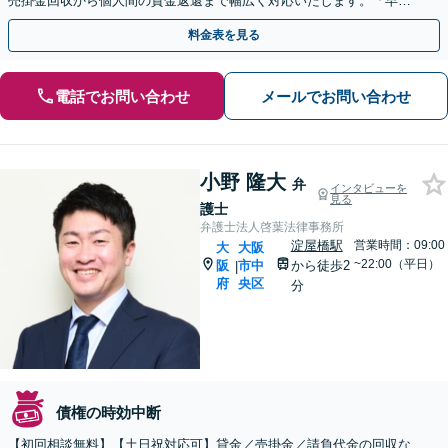
売掛金回収から個人間の貸金返還まで幅広く対応いたします。「早期
の弁護士介入で最善の結果を」【休日・夜間相談可】
料金表を見る
電話でお問い合わせ
メールでお問い合わせ
小野 隆大
弁
インタビューを
見る
護士
弁護士法人啓葉法律事務所
淀屋橋駅
営業時間：09:00
大
大阪
~22:00（平日）
阪
市中
から徒歩2
|
府
央区
分
債権の時効中断
【初回相談無料】【土日祝対応可】貸金／売掛金／請負代金の回収な