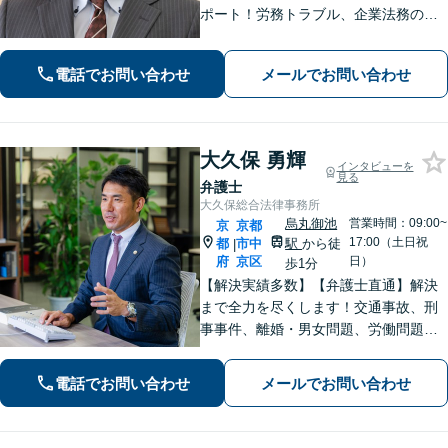
ポート！労務トラブル、企業法務のご
相談はお任せください。あらゆる労務
問題への対応を中心に、その他中小企
電話でお問い合わせ
メールでお問い合わせ
業法務について豊富な経験がありま
す。【Web相談可】
大久保 勇輝
インタビューを
見る
弁護士
大久保総合法律事務所
烏丸御池
営業時間：09:00~
京
京都
17:00（土日祝
都
市中
駅
から徒
|
府
京区
日）
歩1分
【解決実績多数】【弁護士直通】解決
まで全力を尽くします！交通事故、刑
事事件、離婚・男女問題、労働問題、
遺産相続、債務整理等のお悩みについ
てはお任せください。【子連れ対応
電話でお問い合わせ
メールでお問い合わせ
可】【土日夜間対応】