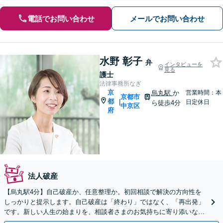
電話でお問い合わせ
メールでお問い合わせ
水野 彰子
弁
インタビューを
見る
護士
法律事務所なぎ
京
烏丸駅
か
営業時間：本
京都市
都
|
日定休日
ら徒歩4分
中京区
府
法人破産
【烏丸駅4分】自己破産か、任意整理か。初回相談で解決の方向性を
しっかりと提示します。自己破産は「終わり」ではなく、「再出発」
です。新しい人生の始まりを、相談者さまのお気持ちに寄り添いなが
らサポートします【初回相談無料】【法テラス利用可】