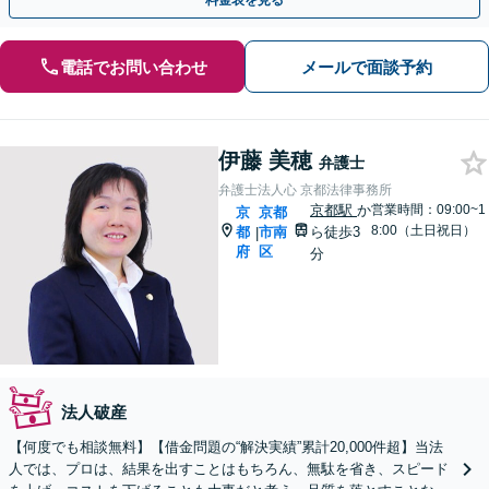
料金表を見る
電話でお問い合わせ
メールで面談予約
伊藤 美穂
弁護士
弁護士法人心 京都法律事務所
京都駅
か
営業時間：09:00~1
京
京都
8:00（土日祝日）
都
市南
ら徒歩3
|
府
区
分
法人破産
【何度でも相談無料】【借金問題の“解決実績”累計20,000件超】当法
人では、プロは、結果を出すことはもちろん、無駄を省き、スピード