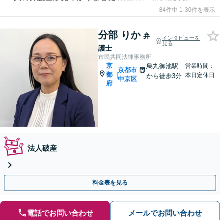
84件中 1-30件を表示
分部 りか
弁
インタビューを
見る
護士
市民共同法律事務所
京
烏丸御池駅
営業時間：
京都市
都
|
本日定休日
から徒歩3分
中京区
府
法人破産
料金表を見る
電話でお問い合わせ
メールでお問い合わせ