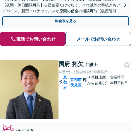
【夜間・休日面談可能】自己破産だけでなく、それ以外の手続きもア
ドバイス。新型コロナウイルスが原因の借金の相談可能【破産管財人
の経験あり】【初回相談無料】【個室で相談可能】
料金表を見る
電話でお問い合わせ
メールでお問い合わせ
国府 拓矢
弁護士
弁護士法人賢誠総合法律事務所
京
伏見桃山駅
営業時間：
京都市
都
|
本日定休日
から徒歩6分
伏見区
府