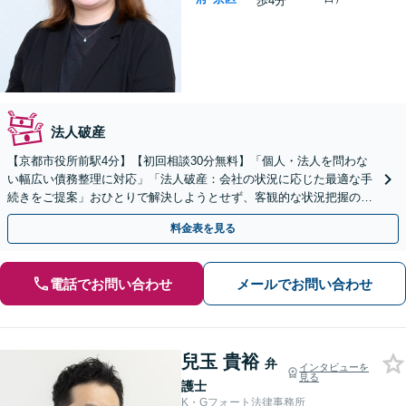
歩4分
法人破産
【京都市役所前駅4分】【初回相談30分無料】「個人・法人を問わな
い幅広い債務整理に対応」「法人破産：会社の状況に応じた最適な手
続きをご提案」おひとりで解決しようとせず、客観的な状況把握のた
めにも、まずは一度ご相談ください【休日・夜間相談可】
料金表を見る
電話でお問い合わせ
メールでお問い合わせ
兒玉 貴裕
弁
インタビューを
見る
護士
K・Gフォート法律事務所