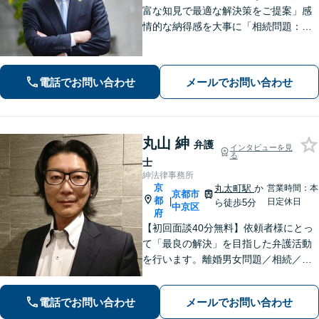
富な知見で最適な解決策をご提案」感
情的な納得感を大事に「相続問題：親
族間で揉めたくない」という不安に寄
り添う。相続人同士の関係にも配慮
し、きめ細やかに対応【夜間面談あ
電話でお問い合わせ
メールでお問い合わせ
り】
丸山 紳
弁護
インタビューを見
る
士
紳法律事務所
京
丸太町駅
か
営業時間：本
京都市
都
|
日定休日
ら徒歩5分
中京区
府
【初回面談40分無料】依頼者様にとっ
て「最良の解決」を目指した弁護活動
を行います。離婚男女問題／相続／不
動産／刑事事件／いじめ学校問題など
に対応しています【丸太町駅5分】
電話でお問い合わせ
メールでお問い合わせ