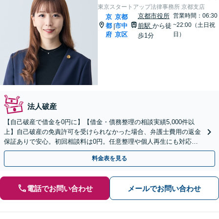
東京スタートアップ法律事務所 京都支店
京都市役所
営業時間：06:30
京
京都
~22:00（土日祝
都
市中
前駅
から徒
|
府
京区
日）
歩1分
法人破産
【自己破産で借金を0円に】【借金・債務整理の相談実績5,000件以
上】自己破産の免責許可を受けられなかった場合、弁護士費用の返金
保証ありで安心。初回相談料は0円。任意整理や個人再生にも対応
【土日祝日・夜間も相談受付】【費用の分割払い可】
料金表を見る
電話でお問い合わせ
メールでお問い合わせ