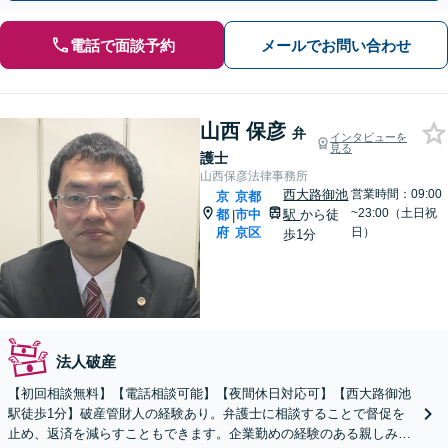
電話で面談予約
メールでお問い合わせ
山西 保彦
弁
インタビューを
見る
護士
山西保彦法律事務所
西大路御池
営業時間：09:00
京
京都
~23:00（土日祝
都
市中
駅
から徒
|
府
京区
日）
歩1分
法人破産
【初回相談無料】【電話相談可能】【夜間休日対応可】【西大路御池
駅徒歩1分】破産管財人の経験あり。弁護士に相談することで督促を
止め、返済を減らすこともできます。企業勤めの経験のある親しみや