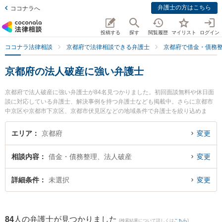
弁護士の方はこちら
ココナラへ
投稿する
探す
閲覧履歴
マイリスト
ログイン
ココナラ法律相談
京都府で法律相談できる弁護士
京都府で借金・債務
京都府の法人破産に強い弁護士
京都府で法人破産に強い弁護士が84名見つかりました。初回面談無料や休日面
談に対応している弁護士、解決事例を持つ弁護士なども掲載中。さらに京都市
中京区や京都市下京区、京都市伏見区などの地域条件で弁護士を絞り込めま
す。借金・債務整理に関係する消費者金融の債務整理やクレジット会社の債務
整理、リボ払いの債務整理等の細かな分野での絞り込み検索もでき便利です。
エリア
京都府
変更
特に市民共同法律事務所の分部 りか弁護士やオギ法律事務所の荻原 卓司弁護
士、弁護士法人富士パートナーズ 富士パートナーズ法律事務所の徳安 勇佑弁護
相談内容
借金・債務整理、法人破産
変更
士のプロフィール情報や弁護士費用、強みなどが注目されています。『京都府
で土日や夜間に発生した法人破産のトラブルを今すぐに弁護士に相談したい』
『法人破産のトラブル解決の実績豊富な近くの弁護士を検索したい』『初回相
詳細条件
未選択
変更
談無料で法人破産を法律相談できる京都府内の弁護士に相談予約したい』など
でお困りの相談者さんにおすすめです。
84
人の弁護士が見つかりました
(検索結果について詳しくは
こちら
)