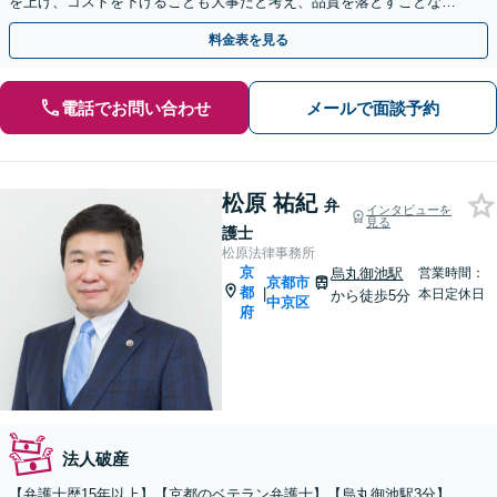
を上げ、コストを下げることも大事だと考え、品質を落とすことな
く、費用を可能な限り安くすることにこだわります。
料金表を見る
電話でお問い合わせ
メールで面談予約
松原 祐紀
弁
インタビューを
見る
護士
松原法律事務所
京
烏丸御池駅
営業時間：
京都市
都
|
本日定休日
から徒歩5分
中京区
府
法人破産
【弁護士歴15年以上】【京都のベテラン弁護士】【烏丸御池駅3分】