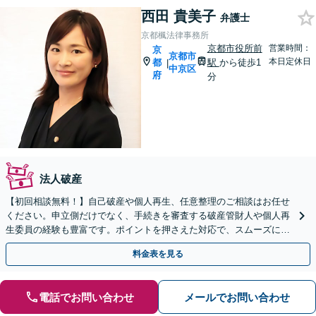
西田 貴美子
弁護士
京都楓法律事務所
京都市役所前
営業時間：
京
京都市
本日定休日
都
駅
から徒歩1
|
中京区
府
分
法人破産
【初回相談無料！】自己破産や個人再生、任意整理のご相談はお任せ
ください。申立側だけでなく、手続きを審査する破産管財人や個人再
生委員の経験も豊富です。ポイントを押さえた対応で、スムーズに手
続きが進むよう、尽力します【京都市役所前駅1分】
料金表を見る
電話でお問い合わせ
メールでお問い合わせ