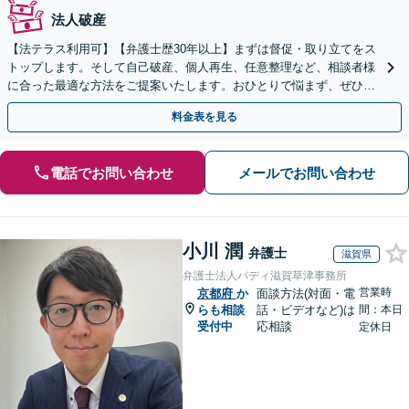
法人破産
【法テラス利用可】【弁護士歴30年以上】まずは督促・取り立てをス
トップします。そして自己破産、個人再生、任意整理など、相談者様
に合った最適な方法をご提案いたします。おひとりで悩まず、ぜひご
相談ください。【法人破産も対応】
料金表を見る
電話でお問い合わせ
メールでお問い合わせ
小川 潤
弁護士
滋賀県
弁護士法人バディ滋賀草津事務所
営業時
京都府
か
面談方法(対面・電
らも相談
話・ビデオなど)は
間：本日
受付中
応相談
定休日