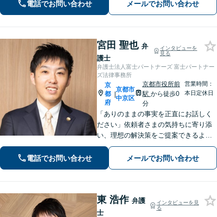
電話でお問い合わせ
メールでお問い合わせ
件などお任せ【WEB対応｜休日・夜間
相談可】
宮田 聖也
弁
インタビューを
見る
護士
弁護士法人富士パートナーズ 富士パートナー
ズ法律事務所
京都市役所前
営業時間：
京
京都市
本日定休日
都
駅
から徒歩0
|
中京区
府
分
「ありのままの事実を正直にお話しく
ださい」依頼者さまの気持ちに寄り添
い、理想の解決策をご提案できるよう
尽力します【交通事故事件の実績豊
富】【賠償金が2倍に増額した事例あ
電話でお問い合わせ
メールでお問い合わせ
り】依頼者さまに代わってさまざまな
角度から示談の提案／利益最大化を目
指す
東 浩作
弁護
インタビューを見
る
士