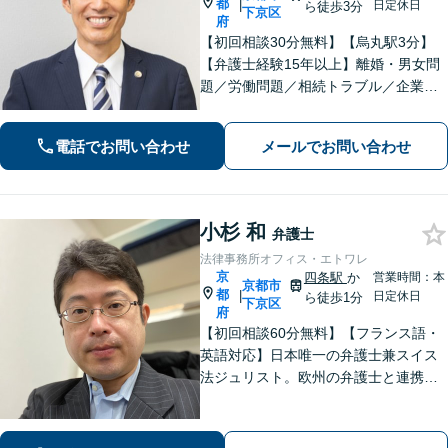
都
|
日定休日
ら徒歩3分
下京区
府
【初回相談30分無料】【烏丸駅3分】
【弁護士経験15年以上】離婚・男女問
題／労働問題／相続トラブル／企業法
務など実績多数あり。丁寧なコミュニ
ケーションで、納得感のある解決を目
電話でお問い合わせ
メールでお問い合わせ
指します【宗教法人法務／医療法務も
ご相談ください】【Web面談可】
小杉 和
弁護士
法律事務所オフィス・エトワレ
京
四条駅
か
営業時間：本
京都市
都
|
日定休日
ら徒歩1分
下京区
府
【初回相談60分無料】【フランス語・
英語対応】日本唯一の弁護士兼スイス
法ジュリスト。欧州の弁護士と連携し
クロスボーダーで支援。最後まで粘り
強く寄り添います！在欧州資産の引き
上げ／英仏日契約法務／ハーグ条約案