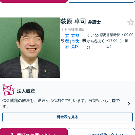
荻原 卓司
弁護士
オギ法律事務所
くいな橋駅
営業時間：09:00
京
京都
~17:00（土曜
都
市伏
から徒歩6
|
府
見区
日）
分
法人破産
借金問題の解決を、迅速かつ低料金で行います。分割払いも可能で
す。
料金表を見る