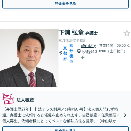
料金表を見る
下浦 弘章
弁護士
京丹後法律事務所
京
峰山駅
か
営業時間：09:00~1
京
丹
8:00（土日祝日）
ら徒歩10
都
|
後
分
府
市
法人破産
【弁護士歴27年】【 法テラス利用／分割払い可】法人個人問わず精
通。弁護士に依頼すると催促を止められます。自己破産／任意整理／
個人再生、依頼者様にとってベストな解決方法を提示。【峰山駅から
徒歩圏内】【兵庫県北部エリアも対応】