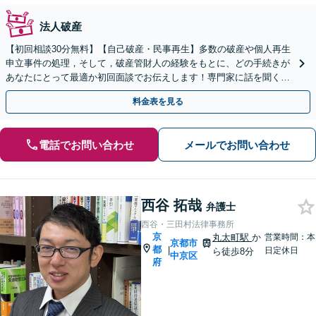
法人破産
【初回相談30分無料】【自己破産・民事再生】多数の破産や個人再生
申立事件の処理，そして，破産管財人の経験をもとに、どの手続きが
あなたにとって最適か初回面談でお伝えします！専門家に話を聞くこ
とが解決への第一歩です！【京阪丹波橋駅徒歩1分】
料金表を見る
電話でお問い合わせ
メールでお問い合わせ
西谷 拓哉
弁護士
西谷・三田村法律事務所
京
丸太町駅
か
営業時間：本
京都市
都
|
日定休日
ら徒歩8分
中京区
府