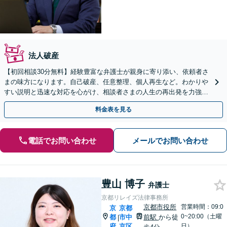
法人破産
【初回相談30分無料】経験豊富な弁護士が親身に寄り添い、依頼者さ
まの味方になります。自己破産、任意整理、個人再生など。わかりや
すい説明と迅速な対応を心がけ、相談者さまの人生の再出発を力強く
応援いたします。
料金表を見る
電話でお問い合わせ
メールでお問い合わせ
豊山 博子
弁護士
京都リレイズ法律事務所
京都市役所
営業時間：09:0
京
京都
0~20:00（土曜
都
市中
前駅
から徒
|
府
京区
日）