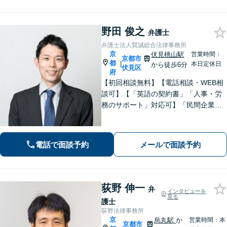
野田 俊之
弁護士
弁護士法人賢誠総合法律事務所
京
伏見桃山駅
営業時間：
京都市
都
|
本日定休日
から徒歩6分
伏見区
府
【初回相談無料】【電話相談・WEB相
談可】【「英語の契約書」「人事・労
務のサポート」対応可】「民間企業へ
の出向経験あり」「じっくり丁寧にお
話をうかがいます」実態に即したアド
バイスで経営をサポートします！【休
電話で面談予約
メールで面談予約
日・夜間相談あり】
荻野 伸一
弁
インタビューを
見る
護士
荻野法律事務所
京
烏丸駅
か
営業時間：本
京都市