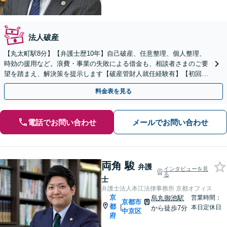
法人破産
【丸太町駅8分】【弁護士歴10年】自己破産、任意整理、個人整理、
時効の援用など。浪費・事業の失敗による借金も、相談者さまのご要
望を踏まえ、解決策を提示します【破産管財人就任経験有】【初回相
談30分無料】
料金表を見る
電話でお問い合わせ
メールでお問い合わせ
両角 駿
弁護
インタビューを見
る
士
弁護士法人本江法律事務所 京都オフィス
京
烏丸御池駅
営業時間：
京都市
都
|
本日定休日
から徒歩7分
中京区
府