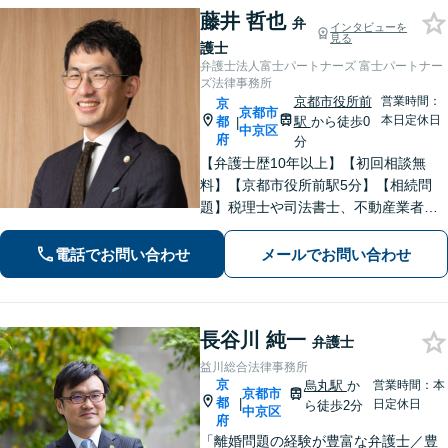
藤井 哲也
弁
インタビューを
見る
護士
弁護士法人富士パートナーズ 富士パートナー
ズ法律事務所
京都市役所前
営業時間：
京
京都市
本日定休日
都
駅
から徒歩0
|
中京区
府
分
【弁護士歴10年以上】【初回相談無
料】【京都市役所前駅5分】【相続問
題】税理士や司法書士、不動産業者な
どとスムーズに連携し、解決へと導き
ます。遺産分割協議・調停・審判など
電話でお問い合わせ
メールでお問い合わせ
【債権回収】催促の電話から民事調
停、訴訟、強制執行までお任せくださ
い。
長谷川 純一
弁護士
益川総合法律事務所
京
烏丸駅
か
営業時間：本
京都市
都
|
日定休日
ら徒歩2分
中京区
府
「離婚問題の経験が豊富な弁護士／豊