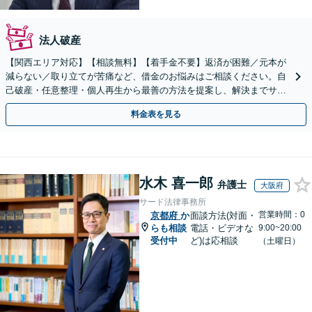
法人破産
【関西エリア対応】【相談無料】【着手金不要】返済が困難／元本が
減らない／取り立てが苦痛など、借金のお悩みはご相談ください。自
己破産・任意整理・個人再生から最善の方法を提案し、解決までサポ
ート【電話は弁護士直通】土日祝・電話やWeb相談も対応
料金表を見る
水木 喜一郎
弁護士
大阪府
サード法律事務所
営業時間：0
京都府
か
面談方法(対面・
らも相談
電話・ビデオな
9:00~20:00
受付中
ど)は応相談
（土曜日）