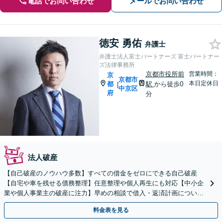
電話でお問い合わせ
メールでお問い合わせ
徳安 勇佑
弁護士
弁護士法人富士パートナーズ 富士パートナー
ズ法律事務所
京都市役所前
営業時間：
京
京都市
本日定休日
都
駅
から徒歩0
|
中京区
府
分
法人破産
【自己破産のノウハウ多数】すべての借金をゼロにできる自己破産
【自宅や車を残せる債務整理】任意整理や個人再生にも対応【中小企
業や個人事業主の破産に注力】早めの相談で借入・返済計画について
もアドバイス。新たな借入をする前に弁護士にご相談ください
料金表を見る