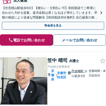
法人破産
【伏見桃山駅徒歩6分】【後払い・分割払い可】初回面談でご希望に
合わせた方針を提案。返済金額は遅くなるほど増大していきます。早
期の相談により迅速な問題解決【初回面談30分無料】自己破産の相談
や、自宅や愛車を残したい方もお任せください。
料金表を見る
電話でお問い合わせ
メールでお問い合わせ
笠中 晴司
弁護士
丹波橋法律事務所
京
丹波橋駅
か
営業時間：本
京都市
都
|
日定休日
ら徒歩1分
伏見区
府