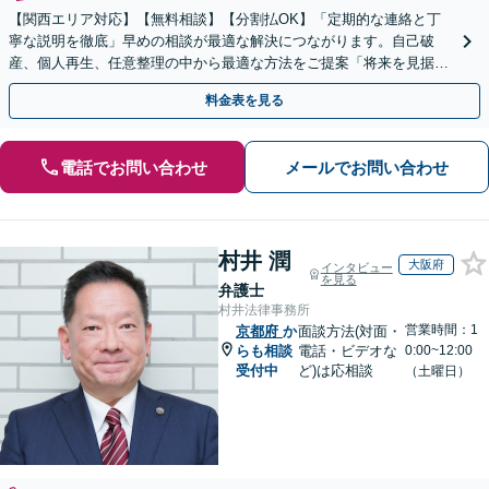
【関西エリア対応】【無料相談】【分割払OK】「定期的な連絡と丁
寧な説明を徹底」早めの相談が最適な解決につながります。自己破
産、個人再生、任意整理の中から最適な方法をご提案「将来を見据え
た生活再建のサポートが充実」【完全個室相談】
料金表を見る
電話でお問い合わせ
メールでお問い合わせ
村井 潤
大阪府
インタビュー
を見る
弁護士
村井法律事務所
営業時間：1
京都府
か
面談方法(対面・
らも相談
電話・ビデオな
0:00~12:00
受付中
ど)は応相談
（土曜日）