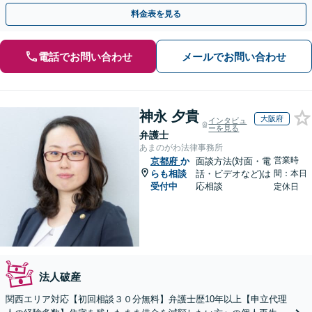
すい弁護士です。お気軽にご相談ください。
料金表を見る
電話でお問い合わせ
メールでお問い合わせ
神永 夕貴
大阪府
インタビュ
ーを見る
弁護士
あまのがわ法律事務所
営業時
京都府
か
面談方法(対面・電
らも相談
話・ビデオなど)は
間：本日
受付中
応相談
定休日
法人破産
関西エリア対応【初回相談３０分無料】弁護士歴10年以上【申立代理