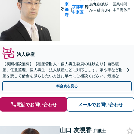
京
烏丸御池駅
営業時間：
京都市
都
|
本日定休日
から徒歩3分
中京区
府
法人破産
【初回相談無料】【破産管財人・個人再生委員の経験あり】自己破
産、任意整理、個人再生、法人破産などに対応します。家や車など財
産を残して借金を減らしたい方はお早めにご相談ください。最適な解
決手段をご提案します。
料金表を見る
電話でお問い合わせ
メールでお問い合わせ
山口 友視香
弁護士