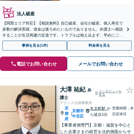
法人破産
【関西エリア対応】【相談無料】自己破産、会社の破産、個人再生で
多数の解決実績。借金は後ろめたいものでありません。弁護士へ相談
することが生活再建の近道です。トラブルは抱え込まず、早めにご相
談を。
事例を見る(1件)
料金表を見る
電話でお問い合わせ
メールでお問い合わせ
大澤 祐紀
弁
インタビューを
見る
護士
アクシス法律事務所
京
丸太町駅
か
営業時間：本
京都市
都
|
日定休日
ら徒歩1分
中京区
府
【事業者側専門】京都・滋賀を中心と
した企業さまの経営を法的側面からサ