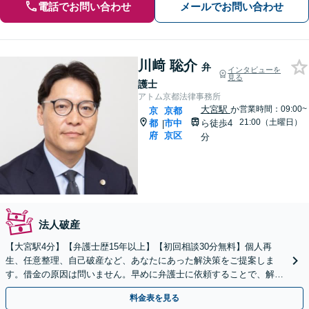
電話でお問い合わせ
メールでお問い合わせ
川﨑 聡介
弁
インタビューを
見る
護士
アトム京都法律事務所
大宮駅
か
営業時間：09:00~
京
京都
21:00（土曜日）
都
市中
ら徒歩4
|
府
京区
分
法人破産
【大宮駅4分】【弁護士歴15年以上】【初回相談30分無料】個人再
生、任意整理、自己破産など、あなたにあった解決策をご提案しま
す。借金の原因は問いません。早めに弁護士に依頼することで、解決
できる可能性が高まります。ぜひご相談ください。
料金表を見る