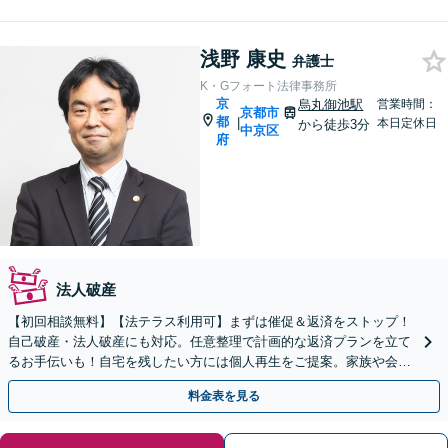
浅野 康史
弁護士
K・Gフォート法律事務所
京
烏丸御池駅
営業時間：
京都市
都
|
本日定休日
から徒歩3分
中京区
府
法人破産
【初回相談無料】【法テラス利用可】まずは催促＆返済をストップ！
自己破産・法人破産にも対応。任意整理で計画的な返済プランを立て
るお手伝いも！自宅を残したい方には個人再生をご提案。家族や会社
にバレたくない方もご相談を【完全個室】【丸太町駅6分】
料金表を見る