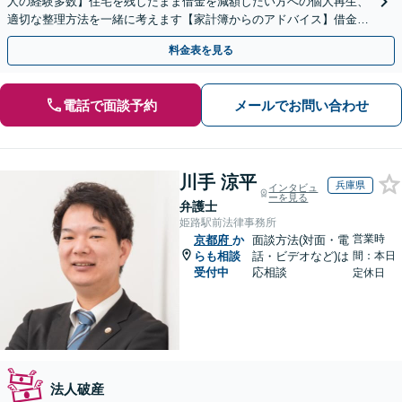
人の経験多数】住宅を残したまま借金を減額したい方への個人再生、
適切な整理方法を一緒に考えます【家計簿からのアドバイス】借金を
繰り返さない生活再建を目指しましょう。
料金表を見る
電話で面談予約
メールでお問い合わせ
川手 涼平
兵庫県
インタビュ
ーを見る
弁護士
姫路駅前法律事務所
営業時
京都府
か
面談方法(対面・電
らも相談
話・ビデオなど)は
間：本日
受付中
応相談
定休日
法人破産