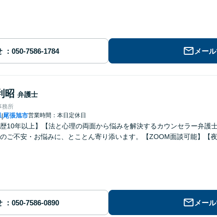
せ
メール
利昭
弁護士
事務所
県
尾張旭市
営業時間：本日定休日
|
歴10年以上】【法と心理の両面から悩みを解決するカウンセラー弁護
のご不安・お悩みに、とことん寄り添います。【ZOOM面談可能】【
せ
メール