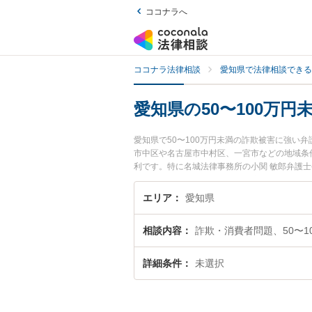
ココナラへ
ココナラ法律相談
愛知県で法律相談できる
愛知県の50〜100万
愛知県で50〜100万円未満の詐欺被害に強い
市中区や名古屋市中村区、一宮市などの地域条
利です。特に名城法律事務所の小関 敏郎弁護士
情報や弁護士費用、強みなどが注目されています
の詐欺被害のトラブル解決の実績豊富な近くの
エリア
愛知県
お困りの相談者さんにおすすめです。
相談内容
詐欺・消費者問題、50〜1
詳細条件
未選択