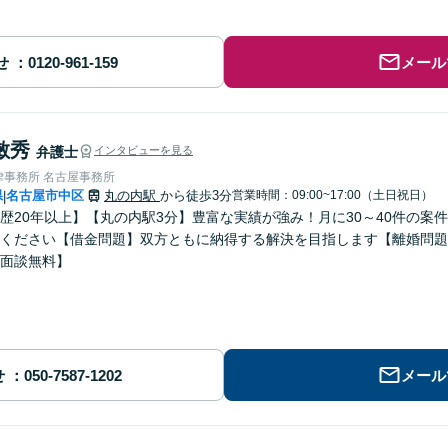
せ
メール
敏秀
弁護士
インタビューを見る
律事務所 名古屋事務所
県
名古屋市中区
丸の内駅
から徒歩3分
営業時間：09:00~17:00（土日祝日）
|
歴20年以上】【丸の内駅3分】豊富な実績が強み！月に30～40件の案
ください【借金問題】双方ともに納得する解決を目指します【離婚問題
面談無料】
せ
メール