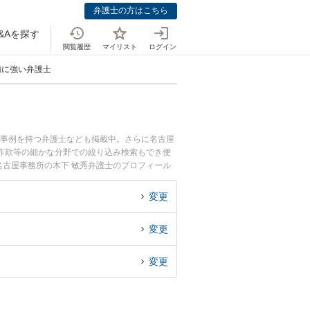
弁護士の方はこちら
&Aを探す
閲覧履歴
マイリスト
ログイン
満に強い弁護士
決事例を持つ弁護士なども掲載中。さらに名古屋
詐欺等の細かな分野での絞り込み検索もでき便
名古屋事務所の木下 敏秀弁護士のプロフィール
ぐに弁護士に相談したい』『50〜100万円未満
きる愛知県内の弁護士に相談予約したい』などで
変更
変更
変更