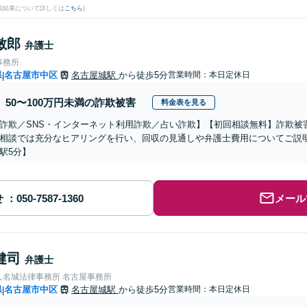
検索結果について詳しくは
こちら
)
敏郎
弁護士
事務所
県
名古屋市中区
名古屋城駅
から徒歩5分
営業時間：本日定休日
|
50〜100万円未満の詐欺被害
料金表を見る
詐欺／SNS・インターネット利用詐欺／占い詐欺】【初回相談無料】詐欺被
相談では充分なヒアリングを行い、回収の見通しや弁護士費用についてご説
駅5分】
せ
メール
健司
弁護士
人名城法律事務所 名古屋事務所
県
名古屋市中区
名古屋城駅
から徒歩5分
営業時間：本日定休日
|