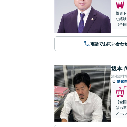
投資ト
な経験
【全国
電話でお問い合わ
坂本 
清陵法律
愛知
【全国
は迅速
メール