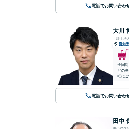
電話でお問い合わ
大川 
弁護士法
愛知
全国対
どの事
軽にご
電話でお問い合わ
田中 
田中保彦