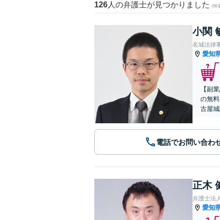
126
人の弁護士が見つかりました
(
小関 
名城法律
愛知
【副業
の無料
古屋城
電話でお問い合わ
正木 
弁護士法
愛知