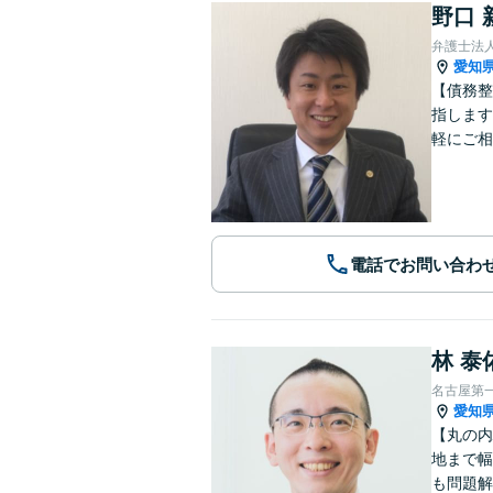
野口 
弁護士法
愛知
【債務整
指します
軽にご相
電話でお問い合わ
林 泰
名古屋第
愛知
【丸の内
地まで幅
も問題解