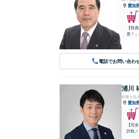
愛知
【投資
意！」
電話でお問い合わ
浦川 
弁護士法
愛知
【完全
詐欺／