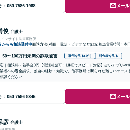
せ
メール
博俊
弁護士
人インサイト法律事務所
県
からも相談受付中
面談方法(対面・電話・ビデオなど)は応相談
営業時間：本
50〜100万円未満の詐欺被害
事例を見る(1件)
料金表を見る
応｜相談料・着手金0円【電話相談可！LINEでスピード対応】占いアプリや
業者への返金請求。独自の経験・知識で、他事務所で断られた難しいケース
相談ください
せ
メール
保彦
弁護士
法律事務所