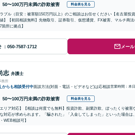
50〜100万円未満の詐欺被害
料金表を見る
ラブル（目安：被害額150万円以上）のご相談はお任せください【名古屋投
値】【初回相談無料】先物取引、証券取引、仮想通貨、FX被害、マルチ商法
7箇所に拠点】
せ
メール
尚志
弁護士
事務所
県
からも相談受付中
面談方法(対面・電話・ビデオなど)は応相談
営業時間：本
50〜100万円未満の詐欺被害
料金表を見る
エリア対応】【相談は何度でも無料】投資詐欺、副業詐欺、ぼったくり被害
な対応が求められます。「騙された」「入金してしまった」といった場合は
・WEB相談可】