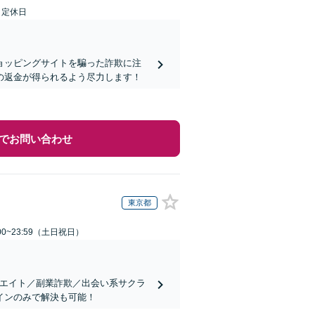
日定休日
ョッピングサイトを騙った詐欺に注
の返金が得られるよう尽力します！
でお問い合わせ
東京都
00~23:59（土日祝日）
リエイト／副業詐欺／出会い系サクラ
インのみで解決も可能！