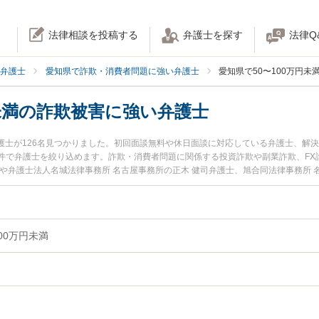
法律相談を投稿する
弁護士を探す
法律Q
弁護士
愛知県で詐欺・消費者問題に強い弁護士
愛知県で50〜100万円未
円未満の詐欺被害に強い弁護士
弁護士が126名見つかりました。初回面談無料や休日面談に対応している弁護士、解
件で弁護士を絞り込めます。詐欺・消費者問題に関係する投資詐欺や副業詐欺、FX
や弁護士法人名城法律事務所 名古屋事務所の正木 健司弁護士、旭合同法律事務所 
。『愛知県で土日や夜間に発生した50〜100万円未満の詐欺被害のトラブルを今す
弁護士を検索したい』『初回相談無料で50〜100万円未満の詐欺被害を法律相談で
00万円未満