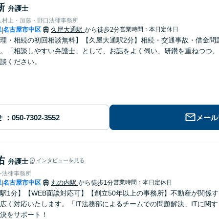
新
弁護士
人村上・加藤・野口法律事務所
県
名古屋市中区
久屋大通駅
から徒歩2分
営業時間：本日定休日
|
理・相続の初回相談無料】【久屋大通駅2分】相続・交通事故・借金問
。「相談しやすい弁護士」として、お話をよく伺い、研鑽を重ねつつ、
談ください。
せ
メール
佑
弁護士
インタビューを見る
一法律事務所
県
名古屋市中区
丸の内駅
から徒歩1分
営業時間：本日定休日
|
駅1分】【WEB面談対応可】【創立50年以上の事務所】不動産が関係
広く対応いたします。「IT法務部によるチームでの問題解決」ITに関
決をサポート！