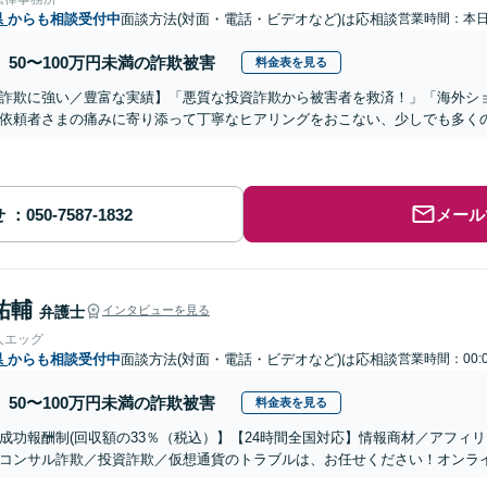
県
からも相談受付中
面談方法(対面・電話・ビデオなど)は応相談
営業時間：本
50〜100万円未満の詐欺被害
料金表を見る
詐欺に強い／豊富な実績】「悪質な投資詐欺から被害者を救済！」「海外シ
依頼者さまの痛みに寄り添って丁寧なヒアリングをおこない、少しでも多く
せ
メール
祐輔
弁護士
インタビューを見る
人エッグ
県
からも相談受付中
面談方法(対面・電話・ビデオなど)は応相談
営業時間：00:
50〜100万円未満の詐欺被害
料金表を見る
成功報酬制(回収額の33％（税込）】【24時間全国対応】情報商材／アフィ
コンサル詐欺／投資詐欺／仮想通貨のトラブルは、お任せください！オンラ