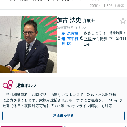
205件中 1-30件を表示
加古 法史
弁護士
法律事務所ガリレオ
ささしまライ
営業時間：
愛
名古屋
本日定休日
知
市中村
ブ駅
から徒歩
|
県
区
1分
児童ポルノ
【初回相談無料】即時接見、迅速なレスポンスで、釈放・不起訴獲得
に全力を尽くします。家族が逮捕されたら、すぐにご連絡を。LINEも
歓迎【休日・夜間対応可能】 Zoom等でのオンライン面談にも対応し
ます【メールでの予約、問い合わせ可能】
料金表を見る