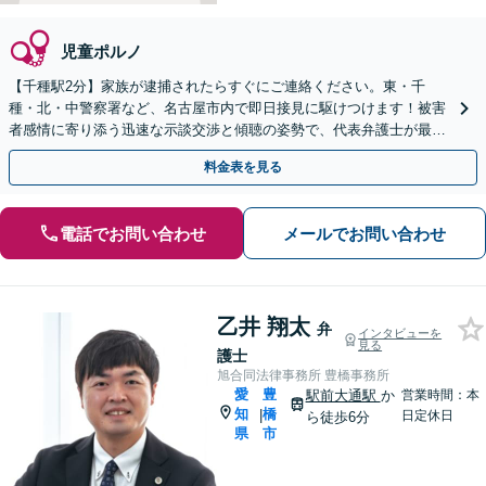
児童ポルノ
【千種駅2分】家族が逮捕されたらすぐにご連絡ください。東・千
種・北・中警察署など、名古屋市内で即日接見に駆けつけます！被害
者感情に寄り添う迅速な示談交渉と傾聴の姿勢で、代表弁護士が最後
まで一貫対応！【土日夜間対応可】【オンライン対応可】
料金表を見る
電話でお問い合わせ
メールでお問い合わせ
乙井 翔太
弁
インタビューを
見る
護士
旭合同法律事務所 豊橋事務所
愛
豊
駅前大通駅
か
営業時間：本
知
橋
|
日定休日
ら徒歩6分
県
市