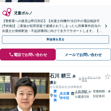
児童ポルノ
【警察署への接見は即日対応】【弁護士待機中/当日中の電話相談可
(予約制)】ご家族が犯罪容疑で逮捕されてしまったら刑事事件担当の
弁護士が身柄釈放・不起訴獲得に向けて全力でサポートします。【毎
月100名以上の相談実績】【愛知エリア対応】
料金表を見る
電話でお問い合わせ
メールでお問い合わせ
石川 耕三
弁
インタビューを
見る
護士
名古屋葵綜合法律事務所
愛
上前津駅
か
営業時間：本
名古屋
知
|
日定休日
ら徒歩1分
市中区
県