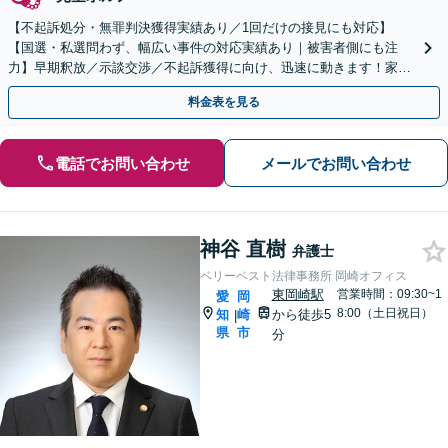
【不起訴処分・無罪判決獲得実績あり／1回だけの接見にも対応】
【国選・私選問わず、幅広い事件の対応実績あり｜被害者側にも注
力】早期釈放／示談交渉／不起訴獲得に向け、迅速に動きます！家族
が逮捕されたらご連絡を｜夜間・休日面談／徳重駅・神沢駅5分
料金表を見る
電話でお問い合わせ
メールでお問い合わせ
神谷 直樹
弁護士
ベリーベスト法律事務所 岡崎オフィス
東岡崎駅
営業時間：09:30~1
愛
岡
8:00（土日祝日）
知
崎
から徒歩5
|
県
市
分