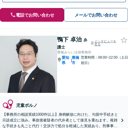
電話でお問い合わせ
メールでお問い合わせ
鴨下 卓治
弁
インタビューを
見る
護士
豊橋みらい法律事務所
愛知
豊橋
営業時間：08:00~22:00（土日
|
県
市
祝日）
児童ポルノ
【事務所の相談実績1000件以上】身柄解放に向けた、勾留中手続きと
示談成立に強み。事故後被疑者の代弁者として接見を重ねます。複雑
な手続きも丸ごと代行！交渉力で処分を軽減した実績あり。刑事事件