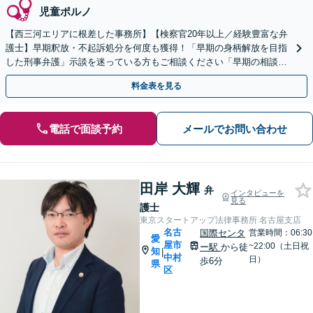
児童ポルノ
【西三河エリアに根差した事務所】【検察官20年以上／経験豊富な弁
護士】早期釈放・不起訴処分を何度も獲得！「早期の身柄解放を目指
した刑事弁護」示談を迷っている方もご相談ください「早期の相談で
結果が変わる」【当日/夜間/土日対応可】
料金表を見る
電話で面談予約
メールでお問い合わせ
田岸 大輝
弁
インタビューを
見る
護士
東京スタートアップ法律事務所 名古屋支店
名古
国際センタ
営業時間：06:30
愛
屋市
~22:00（土日祝
ー駅
から徒
知
|
中村
日）
歩6分
県
区