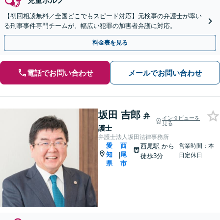
児童ポルノ
【初回相談無料／全国どこでもスピード対応】元検事の弁護士が率い
る刑事事件専門チームが、幅広い犯罪の加害者弁護に対応。
料金表を見る
電話でお問い合わせ
メールでお問い合わせ
坂田 吉郎
弁
インタビューを
見る
護士
弁護士法人坂田法律事務所
愛
西
西尾駅
から
営業時間：本
知
尾
|
日定休日
徒歩3分
県
市