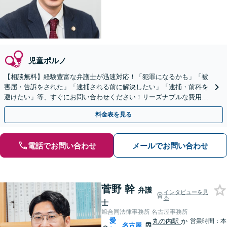
児童ポルノ
【相談無料】経験豊富な弁護士が迅速対応！「犯罪になるかも」「被
害届・告訴をされた」「逮捕される前に解決したい」「逮捕・前科を
避けたい」等、すぐにお問い合わせください！リーズナブルな費用で
示談交渉／自首支援／保釈／裁判など対応【電話相談可】
料金表を見る
電話でお問い合わせ
メールでお問い合わせ
菅野 幹
弁護
インタビューを見
る
士
旭合同法律事務所 名古屋事務所
愛
丸の内駅
か
営業時間：本
名古屋