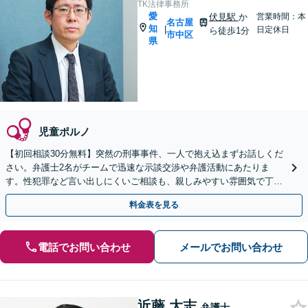
TK法律事務所
愛
伏見駅
か
営業時間：本
名古屋
知
|
日定休日
ら徒歩1分
市中区
県
児童ポルノ
【初回相談30分無料】突然の刑事事件、一人で抱え込まずお話しくだ
さい。弁護士2名がチームで迅速な示談交渉や弁護活動にあたりま
す。性犯罪など言い出しにくいご相談も、親しみやすい雰囲気で丁寧
に伺います。まずはご相談をお待ちしています。
料金表を見る
電話でお問い合わせ
メールでお問い合わせ
近藤 大志
弁護士