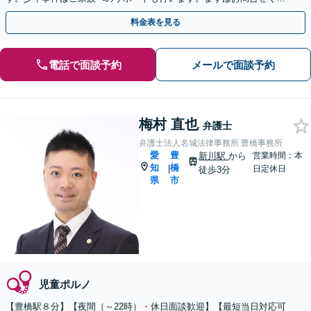
さい
料金表を見る
電話で面談予約
メールで面談予約
梅村 直也
弁護士
弁護士法人名城法律事務所 豊橋事務所
愛
豊
新川駅
から
営業時間：本
知
橋
|
日定休日
徒歩3分
県
市
児童ポルノ
【豊橋駅８分】【夜間（～22時）・休日面談歓迎】【最短当日対応可