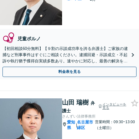
児童ポルノ
【初回相談60分無料】【９割の示談成功率を誇る弁護士】ご家族の逮
捕など刑事事件はすぐにご相談ください。逮捕回避・示談成立・不起
訴や執行猶予獲得自実績多数あり。速やかに対応し、最善の解決を目
指します。【当日・夜間や土日祝対応可】【伏見駅１分】
料金表を見る
山田 瑞樹
弁
インタビューを
見る
護士
さんずい法律事務所
愛知
名古屋市
営業時間：09:30~13:00
|
県
緑区
（土曜日）