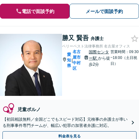
電話で面談予約
メールで面談予約
勝又 賢吾
弁護士
ベリーベスト法律事務所 名古屋オフィス
名古
国際センタ
営業時間：09:30
愛
屋市
~18:00（土日祝
ー駅
から徒
知
|
中村
日）
歩2分
県
区
児童ポルノ
【初回相談無料／全国どこでもスピード対応】元検事の弁護士が率い
る刑事事件専門チームが、幅広い犯罪の加害者弁護に対応。
料金表を見る