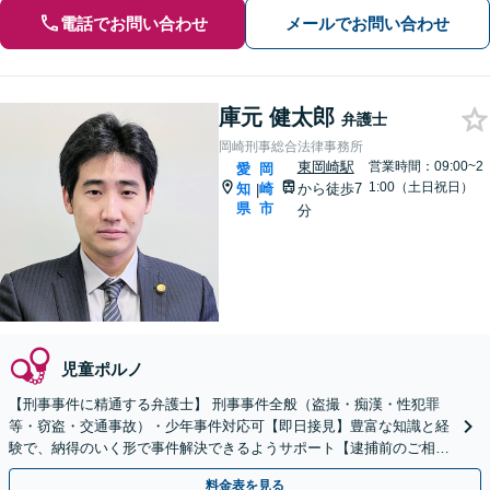
電話でお問い合わせ
メールでお問い合わせ
庫元 健太郎
弁護士
岡崎刑事総合法律事務所
東岡崎駅
営業時間：09:00~2
愛
岡
1:00（土日祝日）
知
崎
から徒歩7
|
県
市
分
児童ポルノ
【刑事事件に精通する弁護士】 刑事事件全般（盗撮・痴漢・性犯罪
等・窃盗・交通事故）・少年事件対応可【即日接見】豊富な知識と経
験で、納得のいく形で事件解決できるようサポート【逮捕前のご相談
も可能】取り調べ時のアドバイスをします【初回相談無料】
料金表を見る