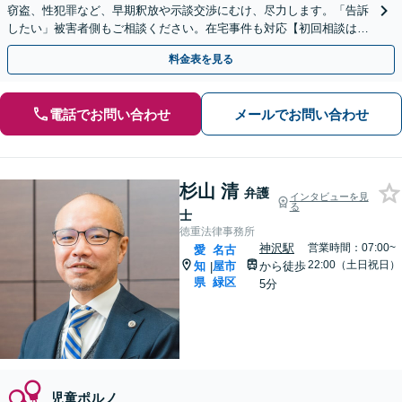
窃盗、性犯罪など、早期釈放や示談交渉にむけ、尽力します。「告訴
したい」被害者側もご相談ください。在宅事件も対応【初回相談は2
時間5500円】【一宮警察署から徒歩3分】
料金表を見る
電話でお問い合わせ
メールでお問い合わせ
杉山 清
弁護
インタビューを見
る
士
徳重法律事務所
神沢駅
営業時間：07:00~
愛
名古
22:00（土日祝日）
知
屋市
から徒歩
|
県
緑区
5分
児童ポルノ