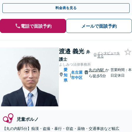
はスピード命！1日も早くご連絡を【土日祝も対応】
料金表を見る
電話で面談予約
メールで面談予約
渡邉 義光
弁
インタビューを
見る
護士
よしみつ法律事務所
愛
丸の内駅
か
営業時間：本
名古屋
知
|
日定休日
ら徒歩5分
市中区
県
児童ポルノ
【丸の内駅5分】痴漢・盗撮・暴行・窃盗・薬物・交通事故など幅広