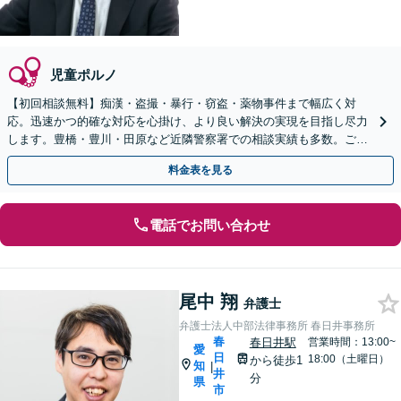
児童ポルノ
【初回相談無料】痴漢・盗撮・暴行・窃盗・薬物事件まで幅広く対
応。迅速かつ的確な対応を心掛け、より良い解決の実現を目指し尽力
します。豊橋・豊川・田原など近隣警察署での相談実績も多数。ご家
族が逮捕された場合はすぐにご相談ください【夜間可】
料金表を見る
電話でお問い合わせ
尾中 翔
弁護士
弁護士法人中部法律事務所 春日井事務所
春
春日井駅
営業時間：13:00~
愛
日
18:00（土曜日）
から徒歩1
知
|
井
分
県
市