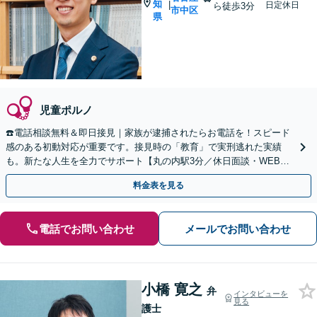
知
|
日定休日
ら徒歩3分
市中区
県
児童ポルノ
☎️電話相談無料＆即日接見｜家族が逮捕されたらお電話を！スピード
感のある初動対応が重要です。接見時の「教育」で実刑逃れた実績
も。新たな人生を全力でサポート【丸の内駅3分／休日面談・WEB面
談可】【被害者側も対応】
料金表を見る
電話でお問い合わせ
メールでお問い合わせ
小橋 寛之
弁
インタビューを
見る
護士