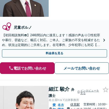
児童ポルノ
【初回相談無料☎️】24時間以内に接見します！感謝の声あり◎性犯罪
や暴行、窃盗など、幅広く対応。ご本人、ご家族の不安を軽減するた
め、状況は定期的にご共有します。在宅事件、少年犯罪にも対応【休
日・夜間面談OK】【駐車場あり】
料金表を見る
電話でお問い合わせ
メールでお問い合わせ
細江 駿介
弁
インタビューを
見る
護士
名古屋H＆Y法律事務所
伏見駅
営業時間：10:00~
愛
名古