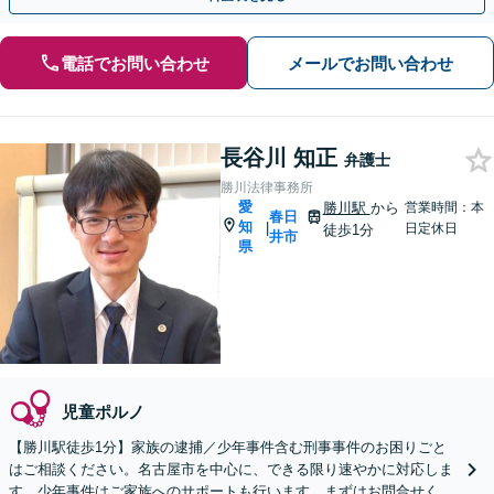
電話でお問い合わせ
メールでお問い合わせ
長谷川 知正
弁護士
勝川法律事務所
愛
勝川駅
から
営業時間：本
春日
知
|
日定休日
徒歩1分
井市
県
児童ポルノ
【勝川駅徒歩1分】家族の逮捕／少年事件含む刑事事件のお困りごと
はご相談ください。名古屋市を中心に、できる限り速やかに対応しま
す。少年事件はご家族へのサポートも行います。まずはお問合せくだ