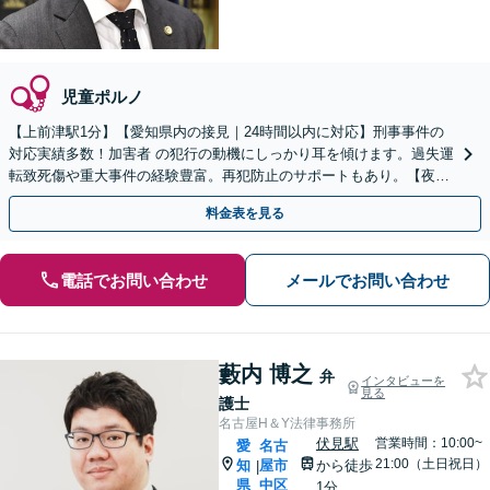
児童ポルノ
【上前津駅1分】【愛知県内の接見｜24時間以内に対応】刑事事件の
対応実績多数！加害者 の犯行の動機にしっかり耳を傾けます。過失運
転致死傷や重大事件の経験豊富。再犯防止のサポートもあり。【夜間
面談可能】【オンライン相談可能】
料金表を見る
電話でお問い合わせ
メールでお問い合わせ
藪内 博之
弁
インタビューを
見る
護士
名古屋H＆Y法律事務所
伏見駅
営業時間：10:00~
愛
名古
21:00（土日祝日）
知
屋市
から徒歩
|
県
中区
1分