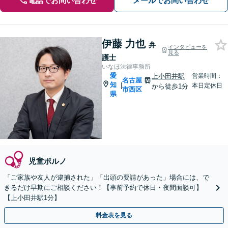
電話でお問い合わせ
メールでお問い合わせ
伊藤 力也
弁
インタビューを
見る
護士
いなほ法律事務所
愛
上小田井駅
営業時間：
名古屋
知
|
本日定休日
から徒歩1分
市西区
県
児童ポルノ
「ご家族や友人が逮捕された」「出頭の要請があった」場合には、で
きるだけ早期にご相談ください！【事前予約で休日・夜間面談可】
【上小田井駅1分】
料金表を見る