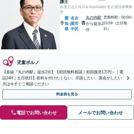
護士
弁護士法人ALG＆Associates 名古屋法律事務
所
丸の内駅
営業時間：00:00~
愛
名古
23:59（土日祝
知
屋市
から徒歩2
|
県
中区
日）
分
児童ポルノ
【各線『丸の内駅』徒歩2分】【初回無料相談｜初回接見1万円～｜電
話24H｜土日祝日】前科を付けたくない、示談したい、面会がしたい
方は今すぐご相談ください
料金表を見る
電話でお問い合わせ
メールでお問い合わせ