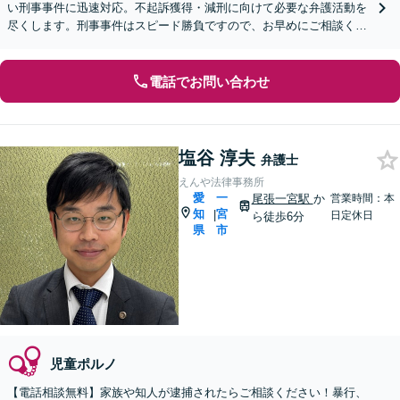
い刑事事件に迅速対応。不起訴獲得・減刑に向けて必要な弁護活動を
尽くします。刑事事件はスピード勝負ですので、お早めにご相談くだ
さい【オンライン面談OK】【休日・夜間相談可】
電話でお問い合わせ
塩谷 淳夫
弁護士
えんや法律事務所
愛
一
尾張一宮駅
か
営業時間：本
知
宮
|
日定休日
ら徒歩6分
県
市
児童ポルノ
【電話相談無料】家族や知人が逮捕されたらご相談ください！暴行、