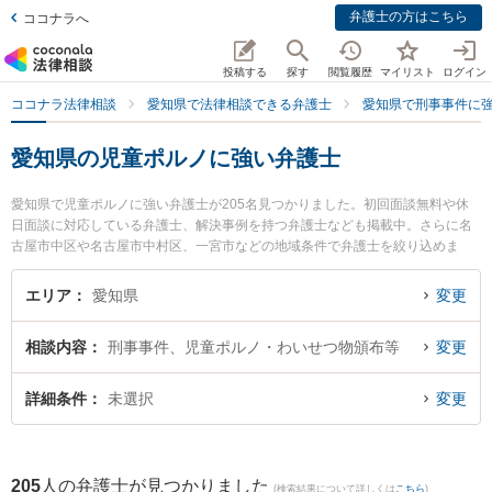
弁護士の方はこちら
ココナラへ
投稿する
探す
閲覧履歴
マイリスト
ログイン
ココナラ法律相談
愛知県で法律相談できる弁護士
愛知県で刑事事件に
愛知県の児童ポルノに強い弁護士
愛知県で児童ポルノに強い弁護士が205名見つかりました。初回面談無料や休
日面談に対応している弁護士、解決事例を持つ弁護士なども掲載中。さらに名
古屋市中区や名古屋市中村区、一宮市などの地域条件で弁護士を絞り込めま
す。刑事事件に関係する加害者側や少年事件、再犯・前科あり等の細かな分野
での絞り込み検索もでき便利です。特に法律事務所ガリレオの加古 法史弁護士
エリア
愛知県
変更
や岡崎刑事総合法律事務所の庫元 健太郎弁護士、勝川法律事務所の長谷川 知正
弁護士のプロフィール情報や弁護士費用、強みなどが注目されています。『愛
相談内容
刑事事件、児童ポルノ・わいせつ物頒布等
変更
知県で土日や夜間に発生した児童ポルノのトラブルを今すぐに弁護士に相談し
たい』『児童ポルノのトラブル解決の実績豊富な近くの弁護士を検索したい』
『初回相談無料で児童ポルノを法律相談できる愛知県内の弁護士に相談予約し
詳細条件
未選択
変更
たい』などでお困りの相談者さんにおすすめです。
205
人の弁護士が見つかりました
(検索結果について詳しくは
こちら
)