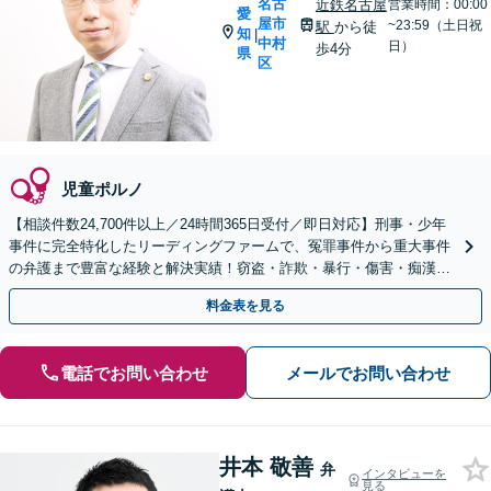
名古
近鉄名古屋
営業時間：00:00
愛
屋市
~23:59（土日祝
駅
から徒
知
|
中村
日）
歩4分
県
区
児童ポルノ
【相談件数24,700件以上／24時間365日受付／即日対応】刑事・少年
事件に完全特化したリーディングファームで、冤罪事件から重大事件
の弁護まで豊富な経験と解決実績！窃盗・詐欺・暴行・傷害・痴漢・
盗撮・薬物犯罪など幅広い分野に対応可能です！
料金表を見る
電話でお問い合わせ
メールでお問い合わせ
井本 敬善
弁
インタビューを
見る