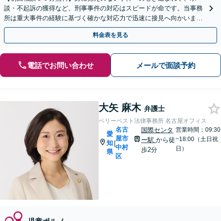
談・不起訴の獲得など、刑事事件の対応はスピードが命です。当事務
所は重大事件の経験に基づく確かな対応力で迅速に接見へ向かいま
す。ご家族からのご相談も可能。LINE予約対応です。
料金表を見る
電話でお問い合わせ
メールで面談予約
大矢 麻木
弁護士
ベリーベスト法律事務所 名古屋オフィス
名古
国際センタ
営業時間：09:30
愛
屋市
~18:00（土日祝
ー駅
から徒
知
|
中村
日）
歩2分
県
区