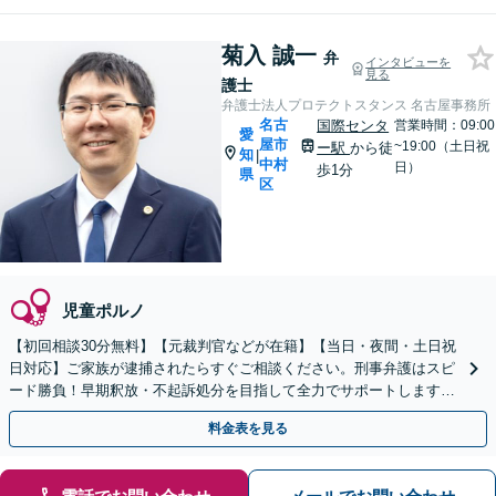
菊入 誠一
弁
インタビューを
見る
護士
弁護士法人プロテクトスタンス 名古屋事務所
名古
国際センタ
営業時間：09:00
愛
屋市
~19:00（土日祝
ー駅
から徒
知
|
中村
日）
歩1分
県
区
児童ポルノ
【初回相談30分無料】【元裁判官などが在籍】【当日・夜間・土日祝
日対応】ご家族が逮捕されたらすぐご相談ください。刑事弁護はスピ
ード勝負！早期釈放・不起訴処分を目指して全力でサポートします。
【スピード対応】
料金表を見る