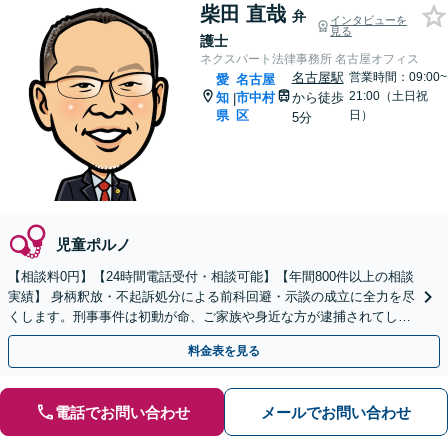
柴田 直哉
弁
インタビューを
見る
護士
ネクスパート法律事務所 名古屋オフィス
名古屋駅
営業時間：09:00~
愛
名古屋
21:00（土日祝
知
市中村
から徒歩
|
県
区
日）
5分
児童ポルノ
【相談料0円】【24時間電話受付・相談可能】【年間800件以上の相談
実績】 身柄釈放・不起訴処分による前科回避・示談の成立に全力を尽
くします。刑事事件は初動が命、ご家族や身近な方が逮捕されてしま
ったら一刻も早くお電話ください。
料金表を見る
電話でお問い合わせ
メールでお問い合わせ