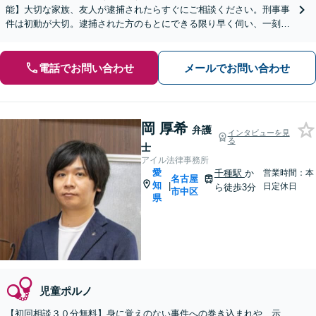
能】大切な家族、友人が逮捕されたらすぐにご相談ください。刑事事
件は初動が大切。逮捕された方のもとにできる限り早く伺い、一刻も
早く普段どおりの日常に戻れるようサポートいたします。
電話でお問い合わせ
メールでお問い合わせ
岡 厚希
弁護
インタビューを見
る
士
アイル法律事務所
愛
千種駅
か
営業時間：本
名古屋
知
|
日定休日
ら徒歩3分
市中区
県
児童ポルノ
【初回相談３０分無料】身に覚えのない事件への巻き込まれや、示