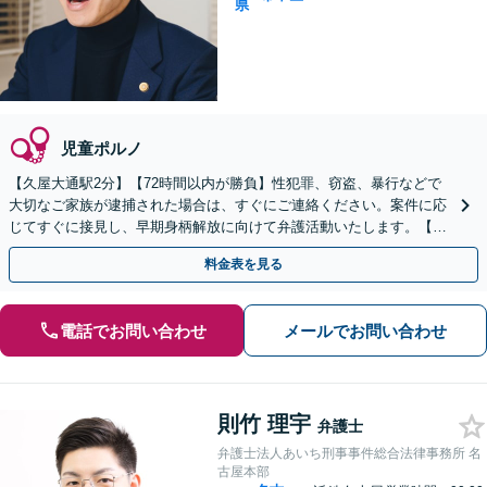
県
児童ポルノ
【久屋大通駅2分】【72時間以内が勝負】性犯罪、窃盗、暴行などで
大切なご家族が逮捕された場合は、すぐにご連絡ください。案件に応
じてすぐに接見し、早期身柄解放に向けて弁護活動いたします。【休
日・夜間面談可能】【ご依頼時は相談料無料】
料金表を見る
電話でお問い合わせ
メールでお問い合わせ
則竹 理宇
弁護士
弁護士法人あいち刑事事件総合法律事務所 名
古屋本部