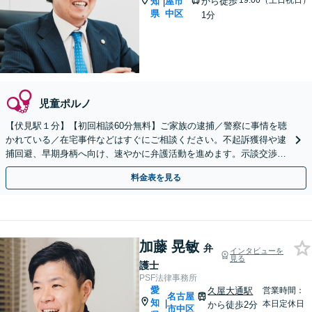
19:00（土日祝日）
知
屋市
から徒歩
|
県
中区
1分
児童ポルノ
【伏見駅１分】【初回相談60分無料】ご家族の逮捕／警察に事情を聴
かれている／在宅事件などはすぐにご相談ください。不起訴獲得や逮
捕回避、早期身柄へ向け、速やかに弁護活動を進めます。示談交渉の
実績も豊富です。土日夜間や当日もできる限り対応します
料金表を見る
加藤 晃敏
弁
インタビューを
見る
護士
PSF法律事務所
愛
久屋大通駅
営業時間：
名古屋
知
|
本日定休日
から徒歩2分
市中区