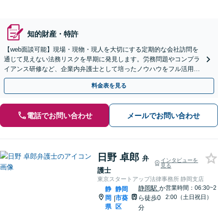
知的財産・特許
【web面談可能】現場・現物・現人を大切にする定期的な会社訪問を
通じて見えない法務リスクを早期に発見します。労務問題やコンプラ
イアンス研修など、企業内弁護士として培ったノウハウをフル活用
し、経営の安定化を強力にサポートします【新浜松駅8分】
料金表を見る
電話でお問い合わせ
メールでお問い合わせ
日野 卓郎
弁
インタビューを
見る
護士
東京スタートアップ法律事務所 静岡支店
静岡駅
か
営業時間：06:30~2
静
静岡
2:00（土日祝日）
岡
市葵
ら徒歩0
|
県
区
分