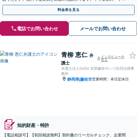
法務」は法律のプロにおまかせ。
料金表を見る
電話でお問い合わせ
メールでお問い合わせ
青柳 恵仁
弁
インタビューを
見る
護士
弁護士法人GoDo 支部藤枝やいづ合同法律事
務所
静岡県
藤枝市
営業時間：本日定休日
|
知的財産・特許
【電話相談可】【初回相談無料】契約書のリーガルチェック、企業間