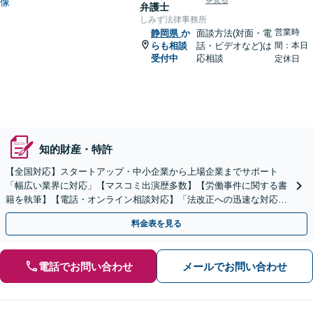
を見る
弁護士
しみず法律事務所
営業時
静岡県
か
面談方法(対面・電
らも相談
話・ビデオなど)は
間：本日
受付中
応相談
定休日
知的財産・特許
【全国対応】スタートアップ・中小企業から上場企業までサポート
「幅広い業界に対応」【マスコミ出演歴多数】【労働事件に関する書
籍を執筆】【電話・オンライン相談対応】「法改正への迅速な対応」
「労務環境の整備でトラブルを未然に防ぐ」
料金表を見る
電話でお問い合わせ
メールでお問い合わせ