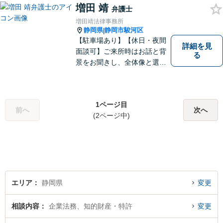
増田 靖
弁護士
増田靖法律事務所
静岡県
静岡市駿河区
|
【駐車場あり】【休日・夜間
詳細を見
面談可】ご来所時はお話と背
る
景をお聞きし、全体像と選択
肢が見えた上で、ご本人が納
得いくようお伝えするよう努
めています。お気軽にご相談
1ページ目
ください。
前へ
次へ
(2ページ中)
エリア
静岡県
変更
相談内容
企業法務、知的財産・特許
変更