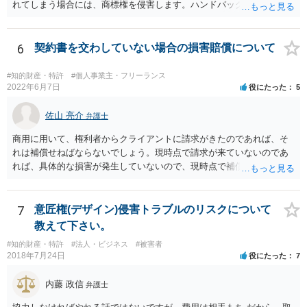
れてしまう場合には、商標権を侵害します。ハンドバッグをポーチに
リメイクするなどの場合です。他方で、単なる性能や品質を維持する
ための加工（一般にいう修理）は、商標権を侵害しません。 商標権者
は、その商品を売ったときに対価を回収しているので、商標権は用い
6
契約書を交わしていない場合の損害賠償について
尽くされている（用尽、消尽といいます。）と解釈されます。他方
で、商標権者の預かり知らないところで、販売した商品から別の商品
#知的財産・特許
#個人事業主・フリーランス
（コピー品やリメイク品）が作りだされてしまうと、その商品が仮に
2022年6月7日
役にたった
5
酷い品質であれば、商標権者のブランドイメージが傷ついてしまいま
すし、その証商標権者にクレームが来てしまいますので、商標権を侵
佐山 亮介
弁護士
害します。その商品が流通すれば商標権（ロゴマーク等）に対する一
商用に用いて、権利者からクライアントに請求がきたのであれば、そ
般消費者の信頼も害することになります。また、本来商標権者に入る
れは補償せねばならないでしょう。現時点で請求が来ていないのであ
べき利益が入らないことになります。 修理だけではそのような問題は
れば、具体的な損害が発生していないので、現時点で補償の必要はあ
生じません。
りません。 なお、補償の問題が生じたときは、貴社がクライアントに
補償し、その補償分を損害として外注先に賠償請求することになるで
しょう。
7
意匠権(デザイン)侵害トラブルのリスクについて
教えて下さい。
#知的財産・特許
#法人・ビジネス
#被害者
2018年7月24日
役にたった
7
内藤 政信
弁護士