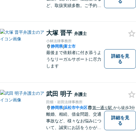
る
ど、取扱実績多数。ご予約の
受付時間は平日９：３０～１
６：３０ですが、ご相談自体
は夕方以降や週末でも可能で
大塚 晋平
す。
弁護士
小林法律事務所
静岡県
富士市
|
最後まで依頼者に付き添うよ
詳細を見
うなリーガルサポートに尽力
る
します
武田 明子
弁護士
田畑・岩田法律事務所
静岡県
浜松市中央区
第一通り駅
から徒歩3分
|
離婚、相続、借金問題、交通
詳細を見
事故など、様々なお悩みにつ
る
いて、誠実にお話をうかが
い、丁寧かつ迅速な問題解決