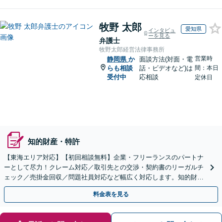
牧野 太郎
愛知県
インタビュ
ーを見る
弁護士
牧野太郎経営法律事務所
営業時
静岡県
か
面談方法(対面・電
らも相談
話・ビデオなど)は
間：本日
受付中
応相談
定休日
知的財産・特許
【東海エリア対応】【初回相談無料】企業・フリーランスのパートナ
ーとして尽力！クレーム対応／取引先との交渉・契約書のリーガルチ
ェック／売掛金回収／問題社員対応など幅広く対応します。知的財産
権の相談もお任せ！【顧問契約も受付中】【完全個室】
料金表を見る