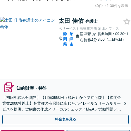
40件中 1-30件を表示
太田 佳佑
弁護士
ベリーベスト法律事務所 沼津オフィス
静
沼
沼津駅
か
営業時間：09:30~1
岡
津
|
8:00（土日祝日）
ら徒歩4分
県
市
知的財産・特許
【初回相談30分無料】【月額3980円（税込）から契約可能】【顧問企
業数2000社以上】各業種の商習慣に応じたハイレベルなリーガルサー
ビスを提供。契約書の作成／リーガルチェック／M&A／労働問題／知
的財産等、お任せください【他士業連携可能】
料金表を見る