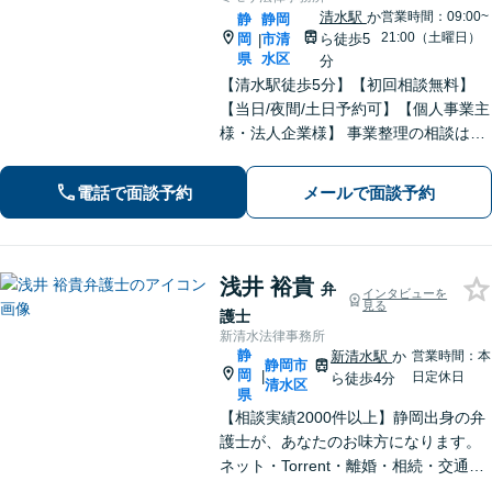
清水駅
か
営業時間：09:00~
静
静岡
21:00（土曜日）
岡
市清
ら徒歩5
|
県
水区
分
【清水駅徒歩5分】【初回相談無料】
【当日/夜間/土日予約可】【個人事業主
様・法人企業様】 事業整理の相談はお
任せください。離婚・親権・養育費・
不倫慰謝料・交通事故・借金・刑事事
電話で面談予約
メールで面談予約
件・賃貸トラブルなど身近な法律問題
はお気軽にご相談ください。
浅井 裕貴
弁
インタビューを
見る
護士
新清水法律事務所
静
新清水駅
か
営業時間：本
静岡市
岡
|
日定休日
ら徒歩4分
清水区
県
【相談実績2000件以上】静岡出身の弁
護士が、あなたのお味方になります。
ネット・Torrent・離婚・相続・交通事
故・刑事事件など、一人で悩まずご相