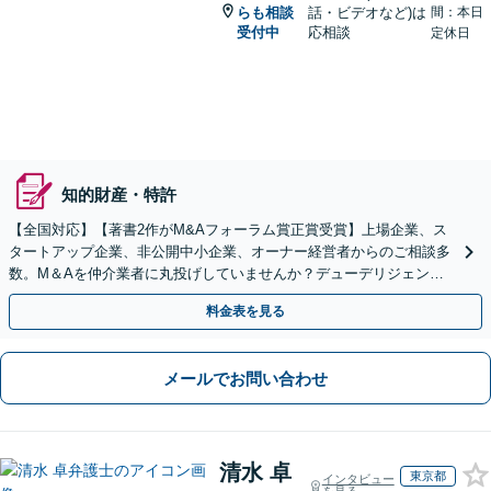
らも相談
話・ビデオなど)は
間：本日
受付中
応相談
定休日
知的財産・特許
【全国対応】【著書2作がM&Aフォーラム賞正賞受賞】上場企業、ス
タートアップ企業、非公開中小企業、オーナー経営者からのご相談多
数。M＆Aを仲介業者に丸投げしていませんか？デューデリジェンス
や契約書作成・交渉はお任せください【初回無料】
料金表を見る
メールでお問い合わせ
清水 卓
東京都
インタビュー