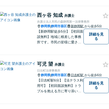
を目指します。まずはお気軽
にご相談下さい。
西ヶ谷 知成
弁護士
弁護士法人市民の森静岡第一法律事務所
静岡県
静岡市葵区
新静岡駅
から徒歩5分
|
【新静岡駅徒歩5分】【初回面
詳細を見
談無料】地域に根差した事務
る
所です。市民の皆様に愛され
る事務所を目指しています。
【法テラス利用可能】【当日
／夜間／休日対応可能】お気
可児 望
軽にご連絡ください。
弁護士
日出町法律事務所
静岡県
静岡市葵区
日吉町駅
から徒歩6分
|
【日吉町駅6分】【法テラス利
詳細を見
用可】【初回面談無料】トラ
る
ブルを抱える方に寄り添い、
その方に合った法的サービス
を提供します。お気軽にご相
談ください。