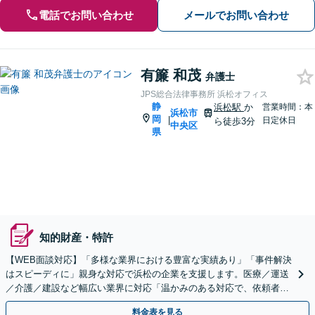
電話でお問い合わせ
メールでお問い合わせ
有簾 和茂
弁護士
JPS総合法律事務所 浜松オフィス
静
浜松駅
か
営業時間：本
浜松市
岡
|
日定休日
ら徒歩3分
中央区
県
知的財産・特許
【WEB面談対応】「多様な業界における豊富な実績あり」「事件解決
はスピーディに」親身な対応で浜松の企業を支援します。医療／運送
／介護／建設など幅広い業界に対応「温かみのある対応で、依頼者さ
まの力強い味方となります」【休日・夜間相談可】
料金表を見る