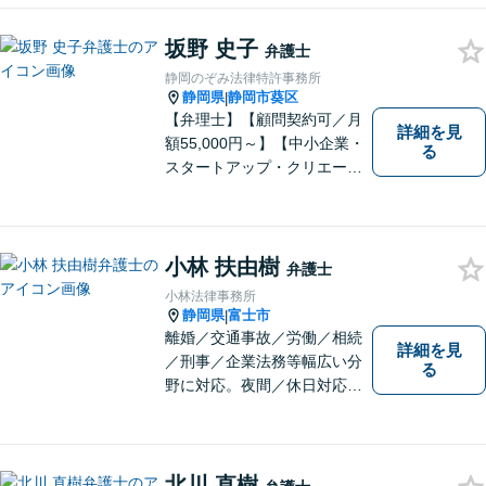
坂野 史子
弁護士
静岡のぞみ法律特許事務所
静岡県
静岡市葵区
|
【弁理士】【顧問契約可／月
詳細を見
額55,000円～】【中小企業・
る
スタートアップ・クリエータ
ー支援】契約書チェックや知
的財産権に関する企業法務サ
ポート。「特許、意匠、商
標、著作権、不正競争防止法
小林 扶由樹
弁護士
の専門知識・経験豊富」「リ
小林法律事務所
ーガルフォースの高精度契約
静岡県
富士市
|
書チェック」
離婚／交通事故／労働／相続
詳細を見
／刑事／企業法務等幅広い分
る
野に対応。夜間／休日対応
分割払い対応 相談料30分55
00円（税込） ※電話相談は行
っていません
北川 直樹