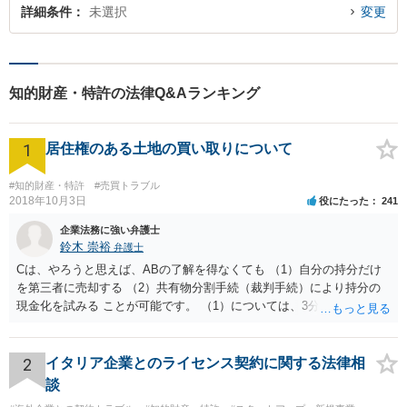
詳細条件
未選択
変更
知的財産・特許の法律Q&Aランキング
1
居住権のある土地の買い取りについて
#知的財産・特許
#売買トラブル
2018年10月3日
役にたった
241
企業法務に強い弁護士
鈴木 崇裕
弁護士
Cは、やろうと思えば、ABの了解を得なくても （1）自分の持分だけ
を第三者に売却する （2）共有物分割手続（裁判手続）により持分の
現金化を試みる ことが可能です。 （1）については、3分の1の持分だ
けを取得してもすぐには使えませんから、そもそも買い手は多くない
ですし、買取価格は非常に安くなりますが、近年は「持分だけでも買
い取ります」という業者が出てきています。 （2）については、裁判
2
イタリア企業とのライセンス契約に関する法律相
手続を粛々と進めることにより、土地を切り分けて取得したり、全体
談
を競売にかけたりすることができるようになります。こちらも経費が