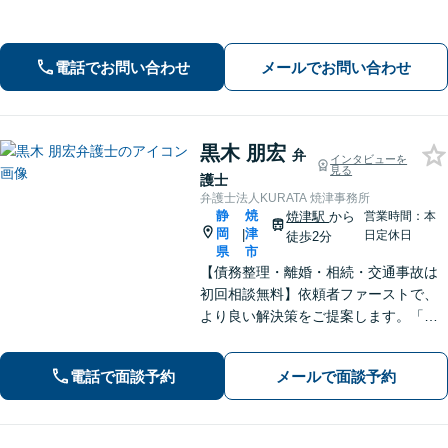
ど、お困りの場合はご相談ください。
依頼者さまが抱える不安を解消し、笑
顔で前を向いていただけるように全力
電話でお問い合わせ
メールでお問い合わせ
でサポートいたします。【初回面談無
料】
黒木 朋宏
弁
インタビューを
見る
護士
弁護士法人KURATA 焼津事務所
静
焼
焼津駅
から
営業時間：本
岡
津
|
日定休日
徒歩2分
県
市
【債務整理・離婚・相続・交通事故は
初回相談無料】依頼者ファーストで、
より良い解決策をご提案します。「お
願いしてよかった」と思っていただけ
るよう、丁寧に説明して対応します
電話で面談予約
メールで面談予約
【焼津駅2分】【法テラス利用可能】