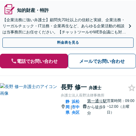
知的財産・特許
【企業法務に強い弁護士】顧問先70社以上の信頼と実績、企業法務・
リーガルチェック・IT法務・企業再生など、あらゆる企業活動の相談
は当事務所にお任せください。【チャットツールやWEB会議にも対
応】
料金表を見る
電話でお問い合わせ
メールでお問い合わせ
長野 修一
弁護士
弁護士法人長野法律事務所
第一通り駅
営業時間：09:00
静
浜松
~12:00（土曜
岡
市中
から徒歩9
|
県
央区
日）
分