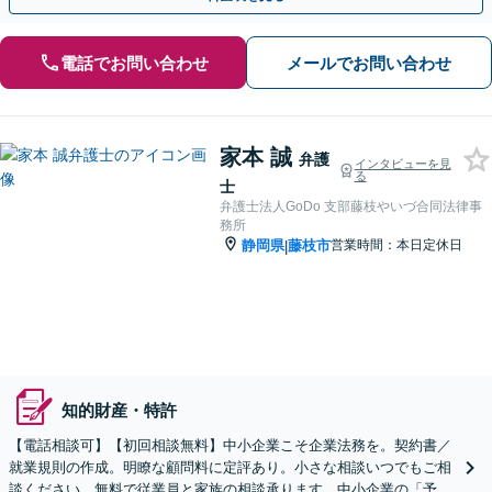
電話でお問い合わせ
メールでお問い合わせ
家本 誠
弁護
インタビューを見
る
士
弁護士法人GoDo 支部藤枝やいづ合同法律事
務所
静岡県
藤枝市
営業時間：本日定休日
|
知的財産・特許
【電話相談可】【初回相談無料】中小企業こそ企業法務を。契約書／
就業規則の作成。明瞭な顧問料に定評あり。小さな相談いつでもご相
談ください。無料で従業員と家族の相談承ります。中小企業の「予防