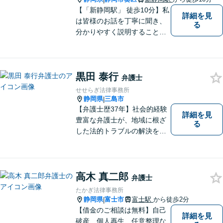
【「新静岡駅」 徒歩10分】私
詳細を見
は皆様のお話を丁寧に聞き、
る
分かりやすく説明することを
心がけています。 不安や疑問
を解消し、より良い紛争解決
に向けて全力でサポートしま
黒田 泰行
す。 どんな些細なことでも結
弁護士
構ですので、お気軽にご相談
せせらぎ法律事務所
ください。
静岡県
三島市
|
【弁護士歴37年】社会的経験
詳細を見
豊富な弁護士が、地域に根ざ
る
した法的トラブルの解決を目
指します。労働問題、不動産
トラブル、遺産相続など個
人・法人問わず誠実に対応い
たします。
高木 真二郎
弁護士
たかぎ法律事務所
静岡県
富士市
富士駅
から徒歩2分
|
【借金のご相談は無料】自己
詳細を見
破産、個人再生、任意整理な