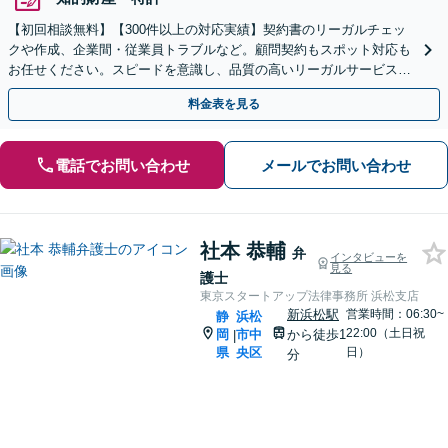
【初回相談無料】【300件以上の対応実績】契約書のリーガルチェッ
クや作成、企業間・従業員トラブルなど。顧問契約もスポット対応も
お任せください。スピードを意識し、品質の高いリーガルサービスを
提供に努めます【新静岡駅直結】【夜間・休日相談可】
料金表を見る
電話でお問い合わせ
メールでお問い合わせ
社本 恭輔
弁
インタビューを
見る
護士
東京スタートアップ法律事務所 浜松支店
新浜松駅
営業時間：06:30~
静
浜松
22:00（土日祝
岡
市中
から徒歩1
|
県
央区
日）
分