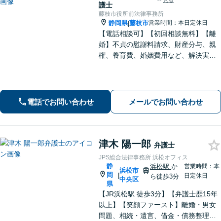
見る
護士
藤枝市役所前法律事務所
静岡県
藤枝市
営業時間：本日定休日
|
【電話相談可】【初回相談無料】【離
婚】不貞の慰謝料請求、財産分与、親
権、養育費、婚姻費用など、解決実績
は豊富です【相続】皆さまがつまずい
ていないか、しっかりとコミュニケー
ションを取りながらお話を進めてまい
ります【法テラス利用可】【藤枝市役
電話でお問い合わせ
メールでお問い合わせ
所裏】
津木 陽一郎
弁護士
JPS総合法律事務所 浜松オフィス
静
浜松駅
か
営業時間：本
浜松市
岡
|
日定休日
ら徒歩3分
中央区
県
【JR浜松駅 徒歩3分】【弁護士歴15年
以上】【笑顔ファースト】離婚・男女
問題、相続・遺言、借金・債務整理な