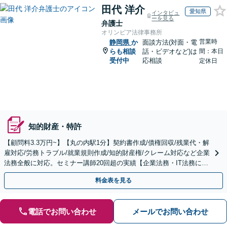
田代 洋介
愛知県
インタビュ
ーを見る
弁護士
オリンピア法律事務所
営業時
静岡県
か
面談方法(対面・電
らも相談
話・ビデオなど)は
間：本日
受付中
応相談
定休日
知的財産・特許
【顧問料3.3万円~】【丸の内駅1分】契約書作成/債権回収/残業代・解
雇対応/労務トラブル/就業規則作成/知的財産権/クレーム対応など企業
法務全般に対応。セミナー講師20回超の実績【企業法務・IT法務に精
通】
料金表を見る
電話でお問い合わせ
メールでお問い合わせ