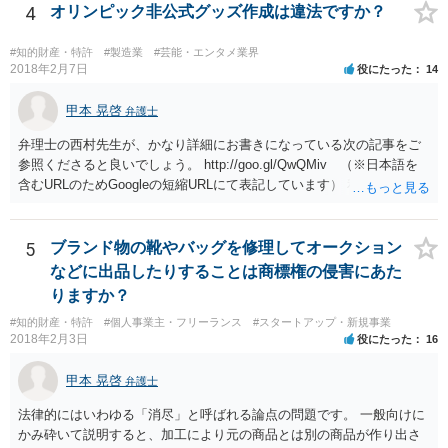
刑事責任を軽くするためには、被害弁償等を行う必要があります。 今
4
オリンピック非公式グッズ作成は違法ですか？
後の対応としては、まずは、弁護士に相談するのが良いと思います。
#知的財産・特許
#製造業
#芸能・エンタメ業界
2018年2月7日
役にたった
14
甲本 晃啓
弁護士
弁理士の西村先生が、かなり詳細にお書きになっている次の記事をご
参照くださると良いでしょう。 http://goo.gl/QwQMiv （※日本語を
含むURLのためGoogleの短縮URLにて表記しています） 私も同先生と
同じ意見です。 商品（グッズ）への使用ということであれば、少なく
とも不正競争防止法上の問題は生じうると思います。
5
ブランド物の靴やバッグを修理してオークション
などに出品したりすることは商標権の侵害にあた
りますか？
#知的財産・特許
#個人事業主・フリーランス
#スタートアップ・新規事業
2018年2月3日
役にたった
16
甲本 晃啓
弁護士
法律的にはいわゆる「消尽」と呼ばれる論点の問題です。 一般向けに
かみ砕いて説明すると、加工により元の商品とは別の商品が作り出さ