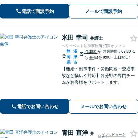
談ください。初回電話10分無料。全国
電話で面談予約
メールで面談予約
対応。親身なサポートをいたします。
【新清水駅5分】
米田 幸司
弁護士
ベリーベスト法律事務所 沼津オフィス
静
沼
沼津駅
か
営業時間：09:30~1
岡
津
|
8:00（土日祝日）
ら徒歩4分
県
市
【離婚・刑事事件・労働問題・交通事
故など幅広く対応】各分野の専門チー
ムがお客様をサポートします。
電話でお問い合わせ
メールでお問い合わせ
青田 直洋
弁
インタビューを