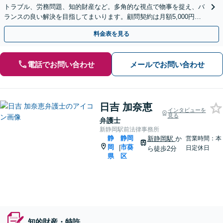
トラブル、労務問題、知的財産など。多角的な視点で物事を捉え、バ
ランスの良い解決を目指してまいります。顧問契約は月額5,000円か
ら対応可能です【夜間＆休日面談OK】
料金表を見る
電話でお問い合わせ
メールでお問い合わせ
日吉 加奈恵
インタビューを
見る
弁護士
新静岡駅前法律事務所
静
静岡
新静岡駅
か
営業時間：本
岡
市葵
|
日定休日
ら徒歩2分
県
区
知的財産・特許