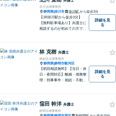
弁護士
北川法律事務所
静岡県
掛川市
掛川駅
から徒歩3分
|
【JR掛川駅から徒歩3分】
詳細を見
【無料駐車場あり】弁護士に
る
相談するのが初めての方でも
安心していただけるよう、丁
寧かつ迅速な対応を心がけて
います。 ご依頼いただいた際
林 克樹
には、可能な限り早く解決に
弁護士
至るよう迅速に対応いたしま
林総合法律事務所
す。まずはお気軽にご相談く
静岡県
静岡市駿河区
|
ださい。
【初回相談無料】【当日・休
詳細を見
日・夜間対応】離婚・債務整
る
理・刑事事件・相続・不動産
問題・交通事故等、多数の解
決実績あり。お悩みに真摯に
向き合うことを心がけていま
す。法人・個人事業主の事業
窪田 幹洋
弁護士
再建・債務整理の問題解決に
静岡法律事務所
自信があります。
静岡県
静岡市葵区
新静岡駅
から徒歩10分
|