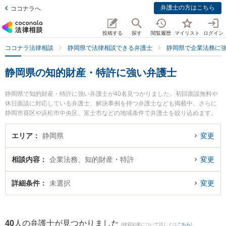
弁護士の方はこちら
ココナラへ
投稿する
探す
閲覧履歴
マイリスト
ログイン
ココナラ法律相談
静岡県で法律相談できる弁護士
静岡県で企業法務に
静岡県の知的財産・特許に強い弁護士
静岡県で知的財産・特許に強い弁護士が40名見つかりました。初回面談無料や
休日面談に対応している弁護士、解決事例を持つ弁護士なども掲載中。さらに
静岡市葵区や浜松市中央区、富士市などの地域条件で弁護士を絞り込めます。
企業法務に関係する顧問弁護士契約や契約書作成・リーガルチェック、雇用契
約書・就業規則作成等の細かな分野での絞り込み検索もでき便利です。特にベ
エリア
静岡県
変更
リーベスト法律事務所 沼津オフィスの太田 佳佑弁護士やJPS総合法律事務所 浜
松オフィスの有簾 和茂弁護士、弁護士法人GoDo 支部藤枝やいづ合同法律事務
相談内容
企業法務、知的財産・特許
変更
所の家本 誠弁護士のプロフィール情報や弁護士費用、強みなどが注目されてい
ます。『静岡県で土日や夜間に発生した知的財産・特許のトラブルを今すぐに
弁護士に相談したい』『知的財産・特許のトラブル解決の実績豊富な近くの弁
詳細条件
未選択
変更
護士を検索したい』『初回相談無料で知的財産・特許を法律相談できる静岡県
内の弁護士に相談予約したい』などでお困りの相談者さんにおすすめです。
40
人の弁護士が見つかりました
(検索結果について詳しくは
こちら
)