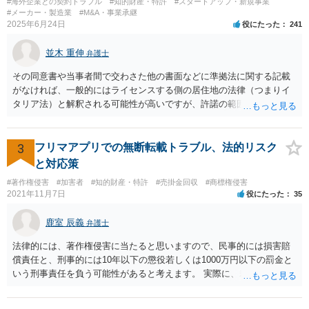
#海外企業との契約トラブル
#知的財産・特許
#スタートアップ・新規事業
多くかかり、最終的な手残りの金額は多くありませんし、手間がかか
#メーカー・製造業
#M&A・事業承継
ります。Cが外国にいるのならなおさらです。 Cが上記（1）（2）を
2025年6月24日
役にたった
241
認識しているかどうかはわかりませんが、Cにとっては、上記（1）
（2）の方法よりも手残りが多くなるような金額であれば、ABに買い
並木 重伸
弁護士
取りをしてもらうほうが「合理的」ということになります。 他の先生
方が回答しているように、相続税路線価や固定資産税評価額から計算
その同意書や当事者間で交わさた他の書面などに準拠法に関する記載
した時価を3分して、使用借権の10％を控除した金額というのが公平中
がなければ、一般的にはライセンスする側の居住地の法律（つまりイ
立な金額の算定方法の一つであることに間違いはありません。 しか
タリア法）と解釈される可能性が高いですが、許諾の範囲が日本国内
し、売買価格は当事者間で合意できれば高くても安くても良いわけで
に限定されているなどの事情がある場合には、日本法となる可能性も
すから、ABとしては、上記を考慮して、できる限り有利な金額を提案
あります。 なお、仮に日本法になるとしても、新しい会社との間で契
し、交渉していくことがよろしいように思います。 Cが上記（1）
約が有効かどうかは、ライセンスされた権利の種類（著作権、商標
3
フリマアプリでの無断転載トラブル、法的リスク
（2）の方法をとった場合に手残りがいくらになるかの計算は簡単では
権、特許権など）や契約の時期などを見て判断する必要があります。
と対応策
ないものの、ある程度見通しもつけられますので、その金額を考慮し
いずれにせよ具体的事情が分からないと確定的な回答は難しいと思わ
#著作権侵害
#加害者
#知的財産・特許
#売掛金回収
#商標権侵害
つつ、提案金額を調整することをお勧めいたします。 なお、将来的な
れますので、弁護士に直接相談されることをお勧めします。
2021年11月7日
役にたった
35
紛争の可能性を考慮するのであれば、Cからの持分買い取りと合わせ
て、AB間の権利調整（可能であれば共有を解消し、分筆してそれぞれ
鹿室 辰義
弁護士
単独所有するなど）も検討なさると良いですね。
法律的には、著作権侵害に当たると思いますので、民事的には損害賠
償責任と、刑事的には10年以下の懲役若しくは1000万円以下の罰金と
いう刑事責任を負う可能性があると考えます。 実際に、裁判になった
り、刑事責任を問われるかは、内容等によりますが、警察が被害届を
受理すると、取調べ等の捜査が行われる可能性があります。 そして、