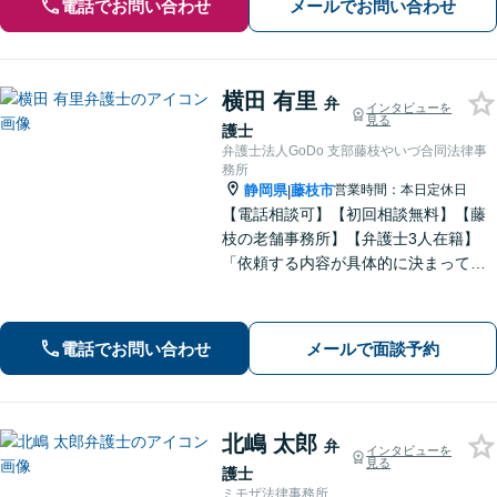
電話でお問い合わせ
メールでお問い合わせ
横田 有里
弁
インタビューを
見る
護士
弁護士法人GoDo 支部藤枝やいづ合同法律事
務所
静岡県
藤枝市
営業時間：本日定休日
|
【電話相談可】【初回相談無料】【藤
枝の老舗事務所】【弁護士3人在籍】
「依頼する内容が具体的に決まってい
ない」「どうしたらいいか分からな
い」という方もまずはご相談くださ
い。相続遺言、離婚問題、交通事故、
電話でお問い合わせ
メールで面談予約
借金問題、債権回収など【夜間休日応
相談】
北嶋 太郎
弁
インタビューを
見る
護士
ミモザ法律事務所