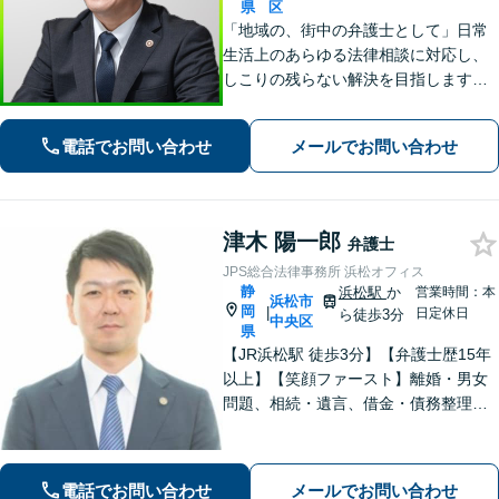
県
区
「地域の、街中の弁護士として」日常
生活上のあらゆる法律相談に対応し、
しこりの残らない解決を目指します。
「この人に相談してよかった」と心か
ら思っていただけるよう、どのような
電話でお問い合わせ
メールでお問い合わせ
案件にも誠心誠意取り組んでいく所存
です。
津木 陽一郎
弁護士
JPS総合法律事務所 浜松オフィス
静
浜松駅
か
営業時間：本
浜松市
岡
|
日定休日
ら徒歩3分
中央区
県
【JR浜松駅 徒歩3分】【弁護士歴15年
以上】【笑顔ファースト】離婚・男女
問題、相続・遺言、借金・債務整理な
ど、お困りの場合はご相談ください。
依頼者さまが抱える不安を解消し、笑
顔で前を向いていただけるように全力
電話でお問い合わせ
メールでお問い合わせ