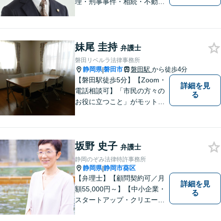
理・刑事事件・相続・不動産
問題・交通事故等、多数の解
決実績あり。お悩みに真摯に
向き合うことを心がけていま
す。法人・個人事業主の事業
妹尾 圭持
弁護士
再建・債務整理の問題解決に
磐田リベルラ法律事務所
自信があります。
静岡県
磐田市
磐田駅
から徒歩4分
|
【磐田駅徒歩5分】【Zoom・
詳細を見
電話相談可】「市民の方々の
る
お役に立つこと」がモットー
です。英語対応可で、海外の
事件に精通する弁護士。離
婚・刑事・交通事故など、あ
坂野 史子
らゆる問題に真摯に向き合っ
弁護士
てまいります。【駐車場あ
静岡のぞみ法律特許事務所
り】
静岡県
静岡市葵区
|
【弁理士】【顧問契約可／月
詳細を見
額55,000円～】【中小企業・
る
スタートアップ・クリエータ
ー支援】契約書チェックや知