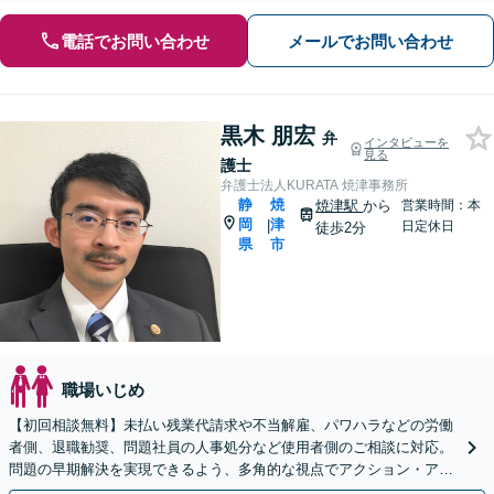
電話でお問い合わせ
メールでお問い合わせ
黒木 朋宏
弁
インタビューを
見る
護士
弁護士法人KURATA 焼津事務所
静
焼
焼津駅
から
営業時間：本
岡
津
|
日定休日
徒歩2分
県
市
職場いじめ
【初回相談無料】未払い残業代請求や不当解雇、パワハラなどの労働
者側、退職勧奨、問題社員の人事処分など使用者側のご相談に対応。
問題の早期解決を実現できるよう、多角的な視点でアクション・アド
バイスをいたします【焼津駅徒歩2分】