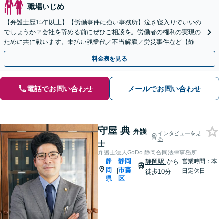
職場いじめ
【弁護士歴15年以上】【労働事件に強い事務所】泣き寝入りでいいの
でしょうか？会社を辞める前にぜひご相談を。労働者の権利の実現の
ために共に戦います。未払い残業代／不当解雇／労災事件など【静岡
駅10分】【初回相談無料】【夜間・休日相談可能】
料金表を見る
電話でお問い合わせ
メールでお問い合わせ
守屋 典
弁護
インタビューを見
る
士
弁護士法人GoDo 静岡合同法律事務所
静
静岡
静岡駅
から
営業時間：本
岡
市葵
|
日定休日
徒歩10分
県
区