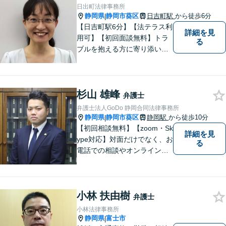
至るよう迅速に対応いたしま
日出町法律事務所
す。まずはお気軽にご相談く
静岡県
静岡市葵区
日吉町駅
から徒歩6分
|
ださい。
【日吉町駅6分】【法テラス利
詳細を見
用可】【初回面談無料】トラ
る
ブルを抱える方に寄り添い、
その方に合った法的サービス
を提供します。お気軽にご相
談ください。
杉山 雄峰
弁護士
弁護士法人GoDo 静岡合同法律事務所
静岡県
静岡市葵区
静岡駅
から徒歩10分
|
【初回相談無料】【zoom・Sk
詳細を見
ype対応】対面だけでなく、お
る
電話での相談やオンライン相
談も承っています！担当させ
て頂いた依頼者様に、「会え
て良かった」と納得していた
小林 扶由樹
だける最善の解決を目指しま
弁護士
す。【ウェブ予約システムで
小林法律事務所
迅速な対応】
静岡県
富士市
|