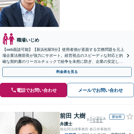
職場いじめ
【web面談可能】【新浜松駅8分】使用者側が直面する労務問題を元上
場企業法務部長が強力にサポート。経営視点のスピーディな対応と的
確な契約書のリーガルチェックで紛争を未然に防ぎ、企業の安定した
成長を法務面からしっかりと後押しいたします。
料金表を見る
電話でお問い合わせ
メールでお問い合わせ
前田 大樹
愛知県
インタビュ
ーを見る
弁護士
旭合同法律事務所 春日井事務所