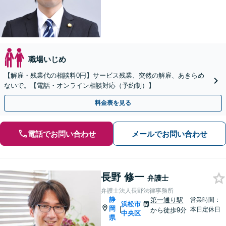
職場いじめ
【解雇・残業代の相談料0円】サービス残業、突然の解雇、あきらめ
ないで。【電話・オンライン相談対応（予約制）】
料金表を見る
電話でお問い合わせ
メールでお問い合わせ
長野 修一
弁護士
弁護士法人長野法律事務所
静
第一通り駅
営業時間：
浜松市
岡
|
本日定休日
から徒歩9分
中央区
県