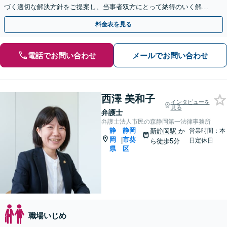
づく適切な解決方針をご提案し、当事者双方にとって納得のいく解決
を目指します【当日／休日／夜間／電話相談可】
料金表を見る
電話でお問い合わせ
メールでお問い合わせ
西澤 美和子
インタビューを
見る
弁護士
弁護士法人市民の森静岡第一法律事務所
静
静岡
新静岡駅
か
営業時間：本
岡
市葵
|
日定休日
ら徒歩5分
県
区
職場いじめ