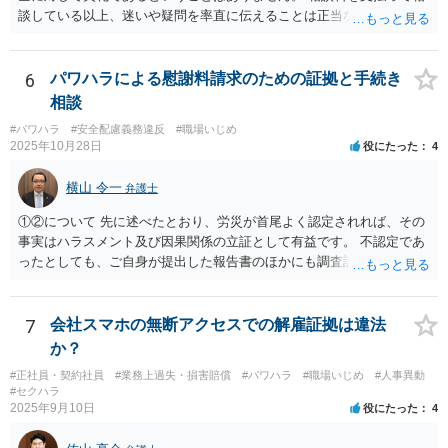
談している以上、迷いや疑問を率直に伝えることは正当な行為です。
一部の弁護士が不快な態度を示した理由としては、会社との紛争が既
に解決している中で個人を訴える案件は、法的・実務的にハードルが
高く、実益も乏しいと判断されやすいため、対応をためらう弁護士が
6
パワハラによる慰謝料請求のための証拠と手続き
多いという事情があります。ただし、それを理由に怒鳴ったり感情的
相談
に対応することは、適切とは言えません。 また、複数の弁護士に相談
#パワハラ
#安全配慮義務違反
#職場いじめ
すること自体も全く失礼ではありません。相性や考え方を見極めるた
2025年10月28日
役にたった
4
めに意見を聞くことは、ごく自然なことです。 本件は「法的に可能
か」と「お気持ちの整理」との間で悩まれている状況と拝察します。
横山 令一
弁護士
結果の見通しや実益を踏まえつつ、納得できる判断ができるよう、冷
静に話を聞いてくれる弁護士を選ばれることが大切だと思います。 少
①②について 先に述べたとおり、労災が首尾よく認定されれば、その
しでもご参考になれば幸いです。
事実はハラスメント及び因果関係の立証として有益です。 不認定であ
ったとしても、ご自身が提出した報告書のほかにも調査記録が残ると
思われますので、やはり立証上有益です。 よって、先に労災認定の申
請をしておくことをお勧めします。 ③について 「会社への請求を行わ
ない」という文言に上司個人を含むとは解釈しえませんので、お見込
7
会社スマホの無断アクセスでの解雇証拠は違法
みのとおり、上司個人への影響は考えられません。
か？
#正社員・契約社員
#業務上過失・損害賠償
#パワハラ
#職場いじめ
#人事異動
#セクハラ
2025年9月10日
役にたった
4