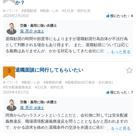
ト」になっていれば、訴えることができます（不法行為に基づく損害
か？
賠償請求訴訟）。ただし、賠償額は極めて低額でしょう。以前の解雇
#パワハラ
#退職勧奨
#職場いじめ
#正社員・契約社員
の際弁護士に依頼しているのであれば、証拠収集などについてその先
2026年2月26日
役にたった
6
生に早めに相談しておくことをお勧めします。 質問３、退職を合意と
する金銭解決を再度持ちかける事は有効ですが？ 回答 有効ではない
労働・雇用に強い弁護士
でしょう。一般に、会社はあなたに「自主退職」してほしいと考えて
泉 亮介
弁護士
嫌がらせをしています。ですので、「会社があなたにお金を払う」の
退職勧奨の時間や頻度等にもよりますが退職勧奨行為自体が不法行為
は抵抗するでしょう。あるいは極めて低額な解決金での退職となるで
として判断される場合もあり得ます。 また、退職勧奨については応じ
しょう。また、自分から金銭解決を持ちかけるのは弱みを見せること
る義務はありませんが、かかる対応をしてきた会社に残るということ
なので作戦的にもお勧めしません。「自分は絶対に辞めない！」とい
は現実的にも精神的にも辛いものがあるかと思われますので、退職勧
う態度を見せて、会社から金銭解決（退職勧奨による自主退職）を持
奨に応じる代わりに金銭的な交渉をし、お金を払ってもらって会社を
ち掛けさせるのがベストです。あらゆる交渉ごとに共通するセオリー
辞めるということがよく行われるかと思われますので、そうした対応
3
退職面談に同行してもらいたい
ですが、自分から持ち掛ければこちらの立場が弱くなり、相手から持
も選択肢に入れても良いでしょう。 その場合、ご自身で会社と対応し
ち掛けさせればこちらの立場が強くなるのです。 補足 私のお勧め
ていくことは難しいと思われますので弁護士への依頼を前提とするこ
#パワハラ
#職場いじめ
#退職誓約書
#退職理由(自己都合・会社都合)
は、個人で加入できる労働組合（ユニオンとか合同労組と呼ばれる労
ととなるかと思われます。
#安全配慮義務違反
#正社員・契約社員
働組合）に加入して団体交渉することです。本当は復職時に加入して
2026年4月17日
役にたった
7
おくべきでした（そうすれば注意指導のたびに団体交渉を申し入れて
労働・雇用に強い弁護士
交渉できた）。ですが今からでも遅くありません。労働組合に入って
泉 亮介
弁護士
団体交渉し、その中で場合によっては金銭解決を目指すというのが良
同僚からのハラスメントということだと、会社側に対しては安全配慮
いと思います。
義務違反、職場環境配慮義務違反を問うこととなるかと思われますの
で、かかる請求を絡めた退職条件の交渉を弁護士に依頼をされた方が
良いかと思われます。 その場合、ご自身が会社側と話をする必要はな