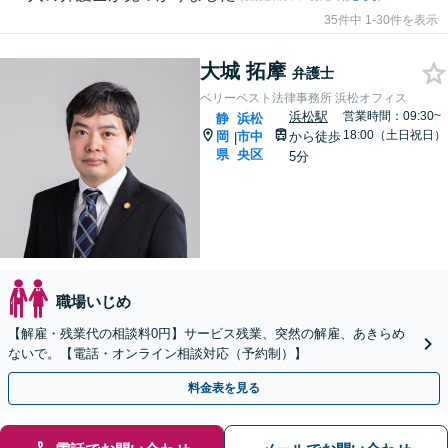
35件中 1-30件を表示
大城 拓摩
弁護士
ベリーベスト法律事務所 浜松オフィス
浜松駅
営業時間：09:30~
静
浜松
18:00（土日祝日）
岡
市中
から徒歩
|
県
央区
5分
職場いじめ
【解雇・残業代の相談料0円】サービス残業、突然の解雇、あきらめ
ないで。【電話・オンライン相談対応（予約制）】
料金表を見る