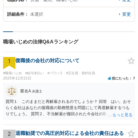
詳細条件
未選択
変更
職場いじめの法律Q&Aランキング
1
復職後の会社の対応について
#職場いじめ
#給与未払い
#パワハラ
#正社員・契約社員
2025年12月22日
役にたった
7
匿名A
弁護士
質問１ このままだと再解雇されるのでしょうか？ 回答 はい。おそ
らく会社はあなたの復職後の勤務態度を問題にして再度解雇するつも
りでしょう。 質問２、不当解雇が撤回された今会社の私に対する不当
な扱いは訴える事はできますか？ 回答 会社は従業員に業務上の指導
をすることができるので、注意指導だけでは訴えることは難しいでし
ょう。ただ、その内容が注意指導に必要な程度を超えた「ハラスメン
2
退職勧奨での高圧的対応による会社の責任はある