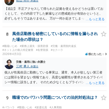
佐山 亮介
弁護士
【追記】 不正アクセスして得られた証拠を使えるかどうかは置いてお
くとして、その内容で下した解雇などの懲戒処分が有効かというと、
必ずしもそうではありません。 万が一何か起きてしまった場合は処分
の効力を争うことを第一に考えるのが良いでしょう。
8
風俗店勤務を秘密にしているのに情報を漏らされ
た場合の罪状は？
#職場いじめ
#業務上過失・損害賠償
#労働・雇用契約違反
#ネット上の個人特定被害
#名誉毀損
#セクハラ
2026年4月3日
役にたった
3
労働・雇用に強い弁護士
三村 勇人
弁護士
個人が性風俗店に勤務している事実は、通常、本人が欲しない第三者
には開示を望まない情報であり、高度な秘匿性が要求されるプライバ
シー情報に該当します。 そのため少なくともプライバシー権侵害にあ
たる可能性があります。 そのため、慰謝料請求を検討する事案かと思
われます。
9
職場でのパワハラ問題についての法的対処法は？
#パワハラ
#職場いじめ
#派遣社員
#人事異動