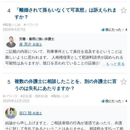
くなり全て弁護士が窓口となるため精神的な負担も軽くなるでしょ
う。
4
「離婚されて孫もいなくて可哀想」は訴えられま
すか？
#職場いじめ
#パワハラ
2026年4月7日
役にたった
4
労働・雇用に強い弁護士
泉 亮介
弁護士
ご記載の内容について、刑事事件として責任を追及するということは
難しいように思われます。 人格権侵害として慰謝料請求が認められる
可能性はありますが、陰口を言われていることの証拠(録音等)が必要と
なってくるため、こちらもハードルは高いかと思われます。
5
複数の弁護士に相談したことを、別の弁護士に言
うのは失礼にあたりますか？
#パワハラ
#正社員・契約社員
#職場いじめ
2025年12月15日
役にたった
4
谷口 陸
弁護士
結論から申し上げますと、ご相談者様の行為が迷惑であったり、弁護
士に対して失礼であるということはありません。 相談料を支払って相