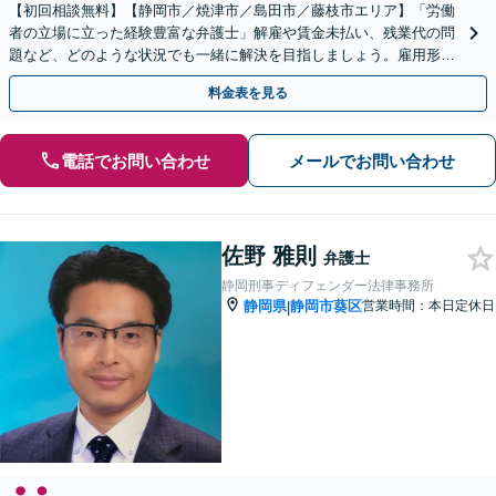
【初回相談無料】【静岡市／焼津市／島田市／藤枝市エリア】「労働
者の立場に立った経験豊富な弁護士」解雇や賃金未払い、残業代の問
題など、どのような状況でも一緒に解決を目指しましょう。雇用形態
を問わずサポート「労災申請やハラスメント問題にも対応」
料金表を見る
電話でお問い合わせ
メールでお問い合わせ
佐野 雅則
弁護士
静岡刑事ディフェンダー法律事務所
静岡県
静岡市葵区
営業時間：本日定休日
|