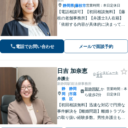
務所
静岡県
藤枝市
営業時間：本日定休日
|
【電話相談可】【初回相談無料】【藤
枝の老舗事務所】【弁護士3人在籍】
「依頼する内容が具体的に決まってい
ない」「どうしたらいいか分からな
い」という方もまずはご相談くださ
い。相続遺言、離婚問題、交通事故、
電話でお問い合わせ
メールで面談予約
借金問題、債権回収など【夜間休日応
相談】
日吉 加奈恵
インタビューを
見る
弁護士
新静岡駅前法律事務所
静
静岡
新静岡駅
か
営業時間：本
岡
市葵
|
日定休日
ら徒歩2分
県
区
【初回相談無料】迅速な対応で円滑な
事件解決を【離婚問題】離婚トラブル
の取り扱い経験多数。男性弁護士も在
籍で男女双方の視点から最適なアドバ