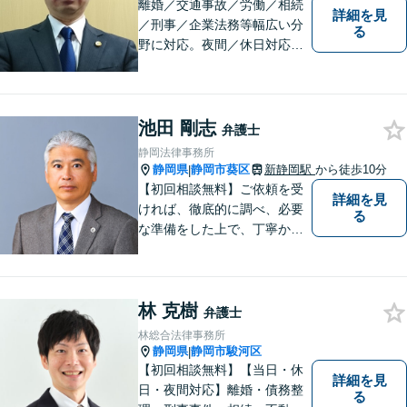
離婚／交通事故／労働／相続
詳細を見
／刑事／企業法務等幅広い分
る
野に対応。夜間／休日対応
分割払い対応 相談料30分55
00円（税込） ※電話相談は行
っていません
池田 剛志
弁護士
静岡法律事務所
静岡県
静岡市葵区
新静岡駅
から徒歩10分
|
【初回相談無料】ご依頼を受
詳細を見
ければ、徹底的に調べ、必要
る
な準備をした上で、丁寧かつ
誠実に事件に取り組むことを
心がけています。特に、医療
事故、労災事故、交通事故等
林 克樹
の損害賠償請求事件、相続・
弁護士
離婚、破産・個人再生等は、
林総合法律事務所
私が力を注ぎ、得意としてい
静岡県
静岡市駿河区
|
る分野です。
【初回相談無料】【当日・休
詳細を見
日・夜間対応】離婚・債務整
る