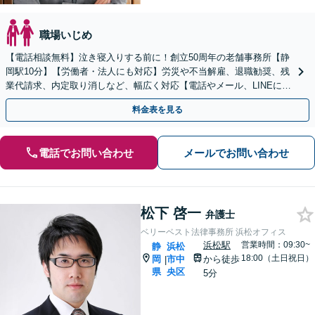
職場いじめ
【電話相談無料】泣き寝入りする前に！創立50周年の老舗事務所【静
岡駅10分】【労働者・法人にも対応】労災や不当解雇、退職勧奨、残
業代請求、内定取り消しなど、幅広く対応【電話やメール、LINEにて
相談可能】事前予約で夜間相談も【法テラス利】
料金表を見る
電話でお問い合わせ
メールでお問い合わせ
松下 啓一
弁護士
ベリーベスト法律事務所 浜松オフィス
浜松駅
営業時間：09:30~
静
浜松
18:00（土日祝日）
岡
市中
から徒歩
|
県
央区
5分