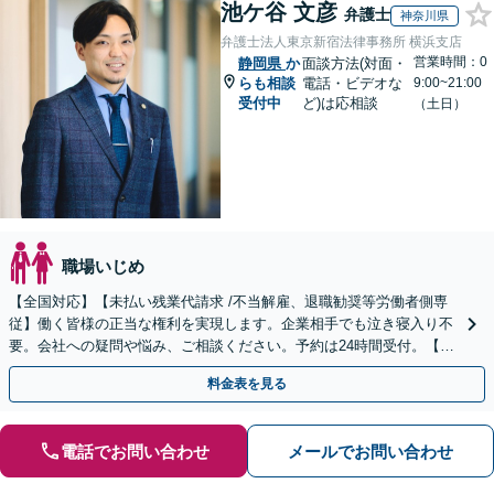
池ケ谷 文彦
弁護士
神奈川県
弁護士法人東京新宿法律事務所 横浜支店
営業時間：0
静岡県
か
面談方法(対面・
らも相談
電話・ビデオな
9:00~21:00
受付中
ど)は応相談
（土日）
職場いじめ
【全国対応】【未払い残業代請求 /不当解雇、退職勧奨等労働者側専
従】働く皆様の正当な権利を実現します。企業相手でも泣き寝入り不
要。会社への疑問や悩み、ご相談ください。予約は24時間受付。【初
回面談無料】【夜間・休日対応可】
料金表を見る
電話でお問い合わせ
メールでお問い合わせ