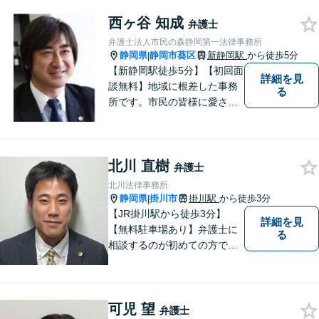
に向けて全力でサポートしま
西ヶ谷 知成
す。 どんな些細なことでも結
弁護士
構ですので、お気軽にご相談
弁護士法人市民の森静岡第一法律事務所
ください。
静岡県
静岡市葵区
新静岡駅
から徒歩5分
|
【新静岡駅徒歩5分】【初回面
詳細を見
談無料】地域に根差した事務
る
所です。市民の皆様に愛され
る事務所を目指しています。
【法テラス利用可能】【当日
／夜間／休日対応可能】お気
北川 直樹
軽にご連絡ください。
弁護士
北川法律事務所
静岡県
掛川市
掛川駅
から徒歩3分
|
【JR掛川駅から徒歩3分】
詳細を見
【無料駐車場あり】弁護士に
る
相談するのが初めての方でも
安心していただけるよう、丁
寧かつ迅速な対応を心がけて
います。 ご依頼いただいた際
可児 望
には、可能な限り早く解決に
弁護士