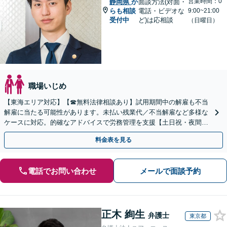
営業時間：0
静岡県
か
面談方法(対面・
らも相談
電話・ビデオな
9:00~21:00
受付中
ど)は応相談
（日曜日）
職場いじめ
【東海エリア対応】【☎︎無料法律相談あり】試用期間中の解雇も不当
解雇に当たる可能性があります。未払い残業代／不当解雇など多様な
ケースに対応。的確なアドバイスで労務管理を支援【土日祝・夜間対
応】【オンライン面談可】【完全個室】
料金表を見る
電話でお問い合わせ
メールで面談予約
正木 絢生
弁護士
東京都