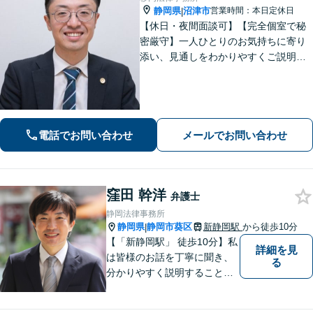
静岡県
沼津市
営業時間：本日定休日
|
【休日・夜間面談可】【完全個室で秘
密厳守】一人ひとりのお気持ちに寄り
添い、見通しをわかりやすくご説明。
その先の生活や将来も見据えながら、
安心してご相談いただけるようサポー
トいたします。
電話でお問い合わせ
メールでお問い合わせ
窪田 幹洋
弁護士
静岡法律事務所
静岡県
静岡市葵区
新静岡駅
から徒歩10分
|
【「新静岡駅」 徒歩10分】私
詳細を見
は皆様のお話を丁寧に聞き、
る
分かりやすく説明することを
心がけています。 不安や疑問
を解消し、より良い紛争解決