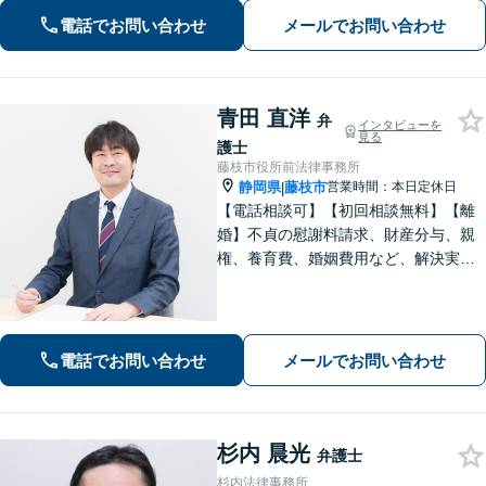
イス【相続問題】全国出張も対応。関
電話でお問い合わせ
メールでお問い合わせ
連士業とも連携し、満足度の高い相続
を実現できるよう努めます【新静岡駅
直結】
青田 直洋
弁
インタビューを
見る
護士
藤枝市役所前法律事務所
静岡県
藤枝市
営業時間：本日定休日
|
【電話相談可】【初回相談無料】【離
婚】不貞の慰謝料請求、財産分与、親
権、養育費、婚姻費用など、解決実績
は豊富です【相続】皆さまがつまずい
ていないか、しっかりとコミュニケー
ションを取りながらお話を進めてまい
ります【法テラス利用可】【藤枝市役
電話でお問い合わせ
メールでお問い合わせ
所裏】
杉内 晨光
弁護士
杉内法律事務所