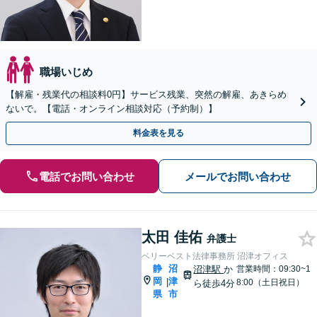
職場いじめ
【解雇・残業代の相談料0円】サービス残業、突然の解雇、あきらめ
ないで。【電話・オンライン相談対応（予約制）】
料金表を見る
電話でお問い合わせ
メールでお問い合わせ
太田 佳佑
弁護士
ベリーベスト法律事務所 沼津オフィス
静
沼
沼津駅
か
営業時間：09:30~1
岡
津
|
8:00（土日祝日）
ら徒歩4分
県
市