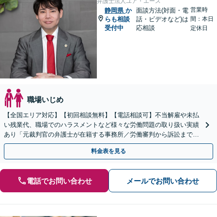
弁護士法人ユア・エース
営業時
静岡県
か
面談方法(対面・電
らも相談
話・ビデオなど)は
間：本日
受付中
応相談
定休日
職場いじめ
【全国エリア対応】【初回相談無料】【電話相談可】不当解雇や未払
い残業代、職場でのハラスメントなど様々な労働問題の取り扱い実績
あり「元裁判官の弁護士が在籍する事務所／労働審判から訴訟まで、
裁判官経験を活かした最適な戦略を立案」
料金表を見る
電話でお問い合わせ
メールでお問い合わせ