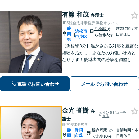
有簾 和茂
弁護士
JPS総合法律事務所 浜松オフィス
静
浜松駅
か
営業時間：本
浜松市
岡
|
日定休日
ら徒歩3分
中央区
県
【浜松駅3分】温かみある対応と豊富な
経験を活かし、あなたの力強い味方と
なります！後継者間の紛争を調整し、
円滑な事業承継をサポート「経営者に
関わる相続の経験豊富」親身な対応で
浜松の企業を支援します。医療／運送
電話でお問い合わせ
メールでお問い合わせ
／介護／建設ほか【休日・夜間相談
可】
金光 誉樹
弁
インタビューを
見る
護士
静岡法律事務所
静
静岡
新静岡駅
か
営業時間：本
岡
市葵
|
日定休日
ら徒歩10分