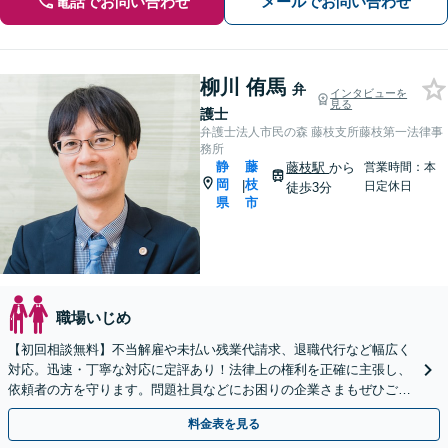
電話でお問い合わせ
メールでお問い合わせ
柳川 侑馬
弁
インタビューを
見る
護士
弁護士法人市民の森 藤枝支所藤枝第一法律事
務所
静
藤
藤枝駅
から
営業時間：本
岡
枝
|
日定休日
徒歩3分
県
市
職場いじめ
【初回相談無料】不当解雇や未払い残業代請求、退職代行など幅広く
対応。迅速・丁寧な対応に定評あり！法律上の権利を正確に主張し、
依頼者の方を守ります。問題社員などにお困りの企業さまもぜひご相
談ください【電話相談可】【藤枝駅１分】【法テラス可】
料金表を見る