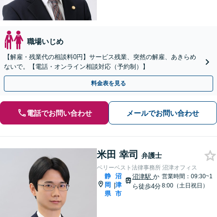
職場いじめ
【解雇・残業代の相談料0円】サービス残業、突然の解雇、あきらめ
ないで。【電話・オンライン相談対応（予約制）】
料金表を見る
電話でお問い合わせ
メールでお問い合わせ
米田 幸司
弁護士
ベリーベスト法律事務所 沼津オフィス
静
沼
沼津駅
か
営業時間：09:30~1
岡
津
|
8:00（土日祝日）
ら徒歩4分
県
市