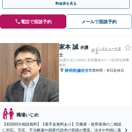
料金表を見る
電話で面談予約
メールで面談予約
家本 誠
弁護
インタビューを見
る
士
弁護士法人GoDo 支部藤枝やいづ合同法律事
務所
静岡県
藤枝市
営業時間：本日定休日
|
職場いじめ
【初回60分相談無料】【着手金無料あり】労働者・使用者側のご相談
に対応。労災、不当解雇や残業代請求の実績が豊富。法令や判例に基