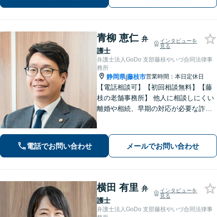
でサポートいたします。【初回面談無
料】
青柳 恵仁
弁
インタビューを
見る
護士
弁護士法人GoDo 支部藤枝やいづ合同法律事
務所
静岡県
藤枝市
営業時間：本日定休日
|
【電話相談可】【初回相談無料】【藤
枝の老舗事務所】 他人に相談しにくい
離婚や相続、早期の対応が必要な詐欺
被害や借金問題など幅広く対応できま
す！「こんなことで相談していいの
か」と悩まずに、まずはご相談くださ
電話でお問い合わせ
メールでお問い合わせ
い【弁護士3人在籍】
横田 有里
弁
インタビューを
見る
護士
弁護士法人GoDo 支部藤枝やいづ合同法律事