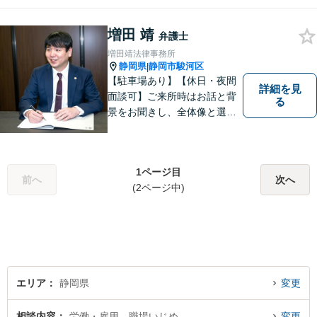
的財産権に関する企業法務サ
ポート。「特許、意匠、商
標、著作権、不正競争防止法
増田 靖
弁護士
の専門知識・経験豊富」「リ
増田靖法律事務所
ーガルフォースの高精度契約
静岡県
静岡市駿河区
|
書チェック」
【駐車場あり】【休日・夜間
詳細を見
面談可】ご来所時はお話と背
る
景をお聞きし、全体像と選択
肢が見えた上で、ご本人が納
得いくようお伝えするよう努
めています。お気軽にご相談
1ページ目
ください。
前へ
次へ
(2ページ中)
エリア
静岡県
変更
相談内容
労働・雇用、職場いじめ
変更