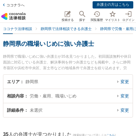
弁護士の方はこちら
ココナラへ
投稿する
探す
閲覧履歴
マイリスト
ログイン
ココナラ法律相談
静岡県で法律相談できる弁護士
静岡県で労働・雇用
静岡県の職場いじめに強い弁護士
静岡県で職場いじめに強い弁護士が35名見つかりました。初回面談無料や休日
面談に対応している弁護士、解決事例を持つ弁護士なども掲載中。さらに静岡
市葵区や浜松市中央区、富士市などの地域条件で弁護士を絞り込めます。労
働・雇用に関係する不当解雇や退職勧奨、内定取消等の細かな分野での絞り込
み検索もでき便利です。特にベリーベスト法律事務所 浜松オフィスの大城 拓摩
エリア
静岡県
変更
弁護士や弁護士法人市民の森 藤枝支所藤枝第一法律事務所の柳川 侑馬弁護士、
弁護士法人KURATA 焼津事務所の黒木 朋宏弁護士のプロフィール情報や弁護士
相談内容
労働・雇用、職場いじめ
変更
費用、強みなどが注目されています。『静岡県で土日や夜間に発生した職場い
じめのトラブルを今すぐに弁護士に相談したい』『職場いじめのトラブル解決
の実績豊富な近くの弁護士を検索したい』『初回相談無料で職場いじめを法律
詳細条件
未選択
変更
相談できる静岡県内の弁護士に相談予約したい』などでお困りの相談者さんに
おすすめです。
35
人の弁護士が見つかりました
(検索結果について詳しくは
こちら
)