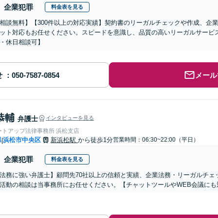
企業犯罪
料金表を見る
相談無料】【300件以上の対応実績】契約書のリーガルチェックや作成、企
ット対応もお任せください。スピードを意識し、品質の高いリーガルサービ
・休日相談可】
せ
メール
恭輔
弁護士
インタビューを見る
ートアップ法律事務所 浜松支店
県
浜松市中央区
新浜松駅
から徒歩1分
営業時間：06:30~22:00（平日）
|
企業犯罪
料金表を見る
法務に強い弁護士】顧問先70社以上の信頼と実績、企業法務・リーガルチェ
活動の相談は当事務所にお任せください。【チャットツールやWEB会議にも