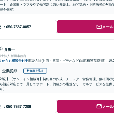
ート！企業間トラブルや労働問題に強い弁護士。顧問契約・予防法務の対応
完全個室】
せ
メール
学
弁護士
護士法人 飯田事務所
県
からも相談受付中
面談方法(対面・電話・ビデオなど)は応相談
営業時間：10:
企業犯罪
料金表を見る
対応】【オンライン相談可】契約書の作成・チェック、労務管理、債権回収
ら訴訟対応まで一貫してサポート。的確かつ迅速なリーガルサービスを提供
可】
せ
メール