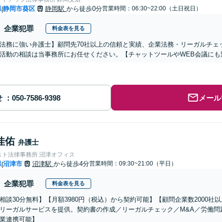
県
静岡市葵区
静岡駅
から徒歩0分
営業時間：06:30~22:00（土日祝日）
|
企業犯罪
料金表を見る
法務に強い弁護士】顧問先70社以上の信頼と実績、企業法務・リーガルチェ
活動の相談は当事務所にお任せください。【チャットツールやWEB会議にも
せ
メール
佳佑
弁護士
スト法律事務所 沼津オフィス
県
沼津市
沼津駅
から徒歩4分
営業時間：09:30~21:00（平日）
|
企業犯罪
料金表を見る
相談30分無料】【月額3980円（税込）から契約可能】【顧問企業数2000
リーガルサービスを提供。契約書の作成／リーガルチェック／M&A／労働問
業連携可能】