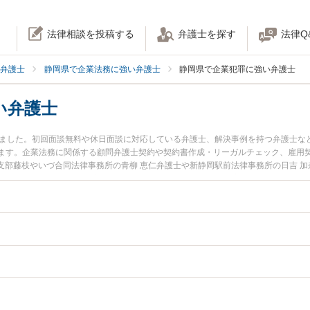
法律相談を投稿する
弁護士を探す
法律Q
弁護士
静岡県で企業法務に強い弁護士
静岡県で企業犯罪に強い弁護士
い弁護士
りました。初回面談無料や休日面談に対応している弁護士、解決事例を持つ弁護士な
ます。企業法務に関係する顧問弁護士契約や契約書作成・リーガルチェック、雇用
 支部藤枝やいづ合同法律事務所の青柳 恵仁弁護士や新静岡駅前法律事務所の日吉 
や弁護士費用、強みなどが注目されています。『静岡県で土日や夜間に発生した企業
くの弁護士を検索したい』『初回相談無料で企業犯罪を法律相談できる静岡県内の