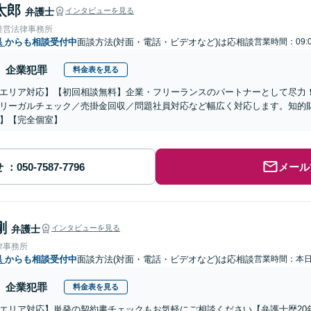
太郎
弁護士
インタビューを見る
経営法律事務所
県
からも相談受付中
面談方法(対面・電話・ビデオなど)は応相談
営業時間：09:0
企業犯罪
料金表を見る
エリア対応】【初回相談無料】企業・フリーランスのパートナーとして尽力
リーガルチェック／売掛金回収／問題社員対応など幅広く対応します。知的
】【完全個室】
せ
メール
剛
弁護士
インタビューを見る
律事務所
県
からも相談受付中
面談方法(対面・電話・ビデオなど)は応相談
営業時間：本
企業犯罪
料金表を見る
エリア対応】単発の契約書チェックもお気軽にご相談ください【弁護士歴20