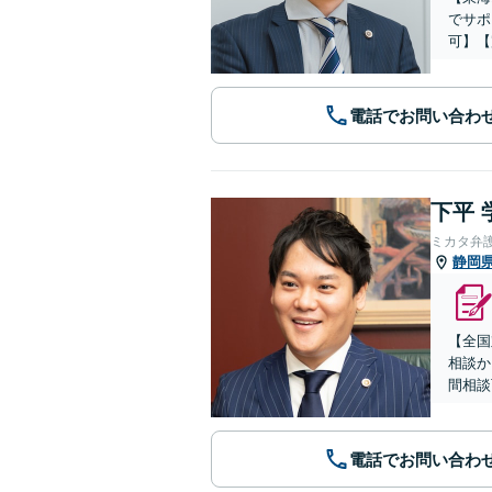
でサポ
可】【
電話でお問い合わ
下平 
ミカタ弁
静岡
【全国
相談か
間相談
電話でお問い合わ