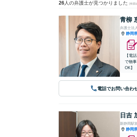
26
人の弁護士が見つかりました
(検索
青柳 
弁護士法人
静岡
【電話
で物事
OK】
電話でお問い合わ
日吉 
新静岡駅
静岡