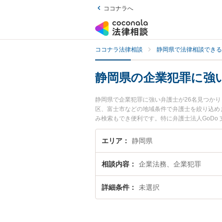
ココナラへ
ココナラ法律相談
静岡県で法律相談できる
静岡県の企業犯罪に強
静岡県で企業犯罪に強い弁護士が26名見つか
区、富士市などの地域条件で弁護士を絞り込め
み検索もでき便利です。特に弁護士法人GoDo
松支店の社本 恭輔弁護士のプロフィール情報
い』『企業犯罪のトラブル解決の実績豊富な近
エリア
静岡県
さんにおすすめです。
相談内容
企業法務、企業犯罪
詳細条件
未選択