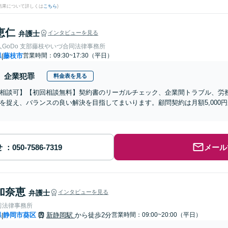
結果について詳しくは
こちら
)
恵仁
弁護士
インタビューを見る
GoDo 支部藤枝やいづ合同法律事務所
県
藤枝市
営業時間：09:30~17:30（平日）
|
企業犯罪
料金表を見る
相談可】【初回相談無料】契約書のリーガルチェック、企業間トラブル、労
を捉え、バランスの良い解決を目指してまいります。顧問契約は月額5,000
せ
メール
加奈恵
弁護士
インタビューを見る
前法律事務所
県
静岡市葵区
新静岡駅
から徒歩2分
営業時間：09:00~20:00（平日）
|