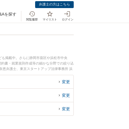
弁護士の方はこちら
&Aを探す
閲覧履歴
マイリスト
ログイン
ども掲載中。さらに静岡市葵区や浜松市中央
契約書・就業規則作成等の細かな分野での絞り込
加奈恵弁護士、東京スタートアップ法律事務所 浜
犯罪のトラブルを今すぐに弁護士に相談した
弁護士に相談予約したい』などでお困りの相談者
変更
変更
変更