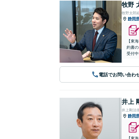
牧野 
牧野太郎
静岡
【東海
約書の
受付中
電話でお問い合わ
井上 
井上剛法
静岡
【東海