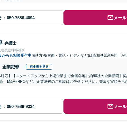
せ
メール
卓
弁護士
人啓葉法律事務所
県
からも相談受付中
面談方法(対面・電話・ビデオなど)は応相談
営業時間：09:0
企業犯罪
料金表を見る
B対応】【スタートアップから上場企業まで全国各地に約90社の企業顧問】
応、M&AやIPOなど、企業法務のご相談はお任せください。豊富な実績を
せ
メール