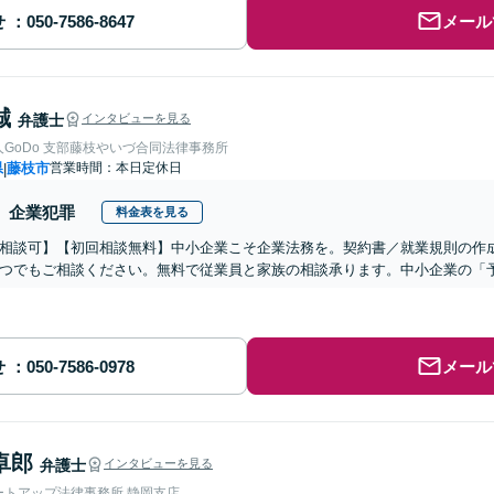
せ
メール
誠
弁護士
インタビューを見る
GoDo 支部藤枝やいづ合同法律事務所
県
藤枝市
営業時間：本日定休日
|
企業犯罪
料金表を見る
相談可】【初回相談無料】中小企業こそ企業法務を。契約書／就業規則の作
つでもご相談ください。無料で従業員と家族の相談承ります。中小企業の「
せ
メール
卓郎
弁護士
インタビューを見る
ートアップ法律事務所 静岡支店