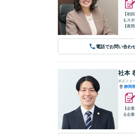
【初回
もスポ
【夜間
電話でお問い合わ
社本 
東京スタ
静岡
【企業
る企業