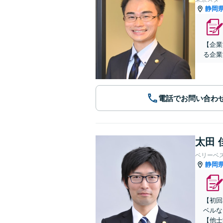
静岡
【企業
る企業
電話でお問い合わ
太田 
ベリーベ
静岡
【初回
ベルな
【他士